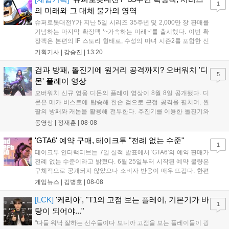
1
의 미래와 그 대체 불가의 영역
슈퍼로봇대전Y가 지난 5일 시리즈 35주년 및 2,000만 장 판매를
기념하는 마지막 확장팩 ‘~가속하는 미래~’를 출시했다. 이번 확
장팩은 본편의 IF 스토리 형태로, 수성의 마녀 시즌2를 포함한 신
규 참전작과 크로스오버 합체기를 선보이며 작품을 완결 짓는다.
기획기사 |
강승진
|
13:20
기존 연출의 한계와 로봇 게임 시장의 어려움 속에서도 팬들이 원
하는 몰입감 있는 서사와 조합을 구현하며 시리즈의 미래를 향한
검과 방패, 돌진기에 원거리 공격까지? 오버워치 '디
5
새로운 가능성을 제시했다....
몬' 플레이 영상
오버워치 신규 영웅 디몬의 플레이 영상이 8월 8일 공개됐다. 디
몬은 메카 비스트에 탑승해 한손 검으로 근접 공격을 펼치며, 왼
팔의 방패와 캐논을 활용해 전투한다. 추진기를 이용한 돌진기와
참격 형태의 궁극기를 보유했고, 메카 파괴 시 맨몸으로 기관총을
동영상 |
정재훈
|
08-08
사용하는 특징이 있다. 디몬은 오는 8월 12일 시작되는 시즌4 부
산의 영웅들 업데이트를 통해 정식 출시될 예정이다....
'GTA6' 예약 구매, 테이크투 "전례 없는 수준"
1
테이크투 인터랙티브는 7일 실적 발표에서 'GTA6'의 예약 판매가
전례 없는 수준이라고 밝혔다. 6월 25일부터 시작된 예약 물량은
구체적으로 공개되지 않았으나 소비자 반응이 매우 뜨겁다. 한편
11월 19일 PS5와 Xbox 시리즈 X|S로 정식 출시될 예정이며, 록
게임뉴스 |
김병호
|
08-08
스타 게임즈는 한국 시각 28일 오전 4시 넷플릭스를 통해 장편 영
상 'Grand Theft Auto VI: An Extended Look'을 최초 공개할 계획
[LCK]
'케리아', "T1의 고점 보는 플레이, 기본기가 바
1
이다....
탕이 되어야..."
"다들 워낙 잘하는 선수들이다 보니까 고점을 보는 플레이들이 굉