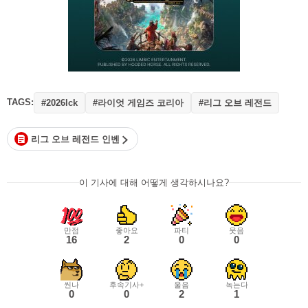
TAGS:
#라이엇 게임즈 코리아
#리그 오브 레전드
#2026lck
리그 오브 레전드 인벤
이 기사에 대해 어떻게 생각하시나요?
만점
좋아요
파티
웃음
16
2
0
0
씬나
후속기사+
울음
녹는다
0
0
2
1