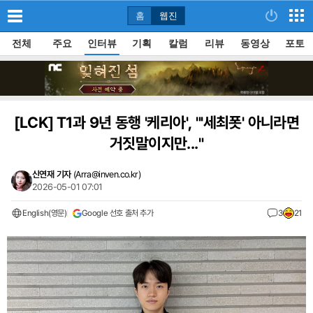
홈
웹진
전체
주요
인터뷰
기획
칼럼
리뷰
동영상
포토
[LCK]
T1과 9년 동행 '케리아', "'세최폿' 아니라면
거짓말이지만..."
신연재 기자
(
Arra@inven.co.kr
)
2026-05-01 07:01
English(영문)
Google 선호 출처 추가
3
21