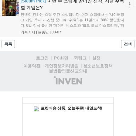
'마블 투혼: 파이팅 소울즈'와 레트로 수리 시뮬레이션 '리스토
[Steam Pick]
이번 주 스팀에 쏟아진 신작, 지금 주목
1
리'도 스팀에 정식 출시되었습니다....
할 게임은?
인벤이 전하는 스팀 주간 소식입니다. 현재 스팀에서는 '사이버펑
크 게임 축제'가 진행 중이며, '위쳐3'는 11일까지 80% 할인합니
다. 6일 정식 출시된 '아이언 네스트'와 '필드 오브 미스트리아', '커
세어 코브'가 호평받고 있습니다. 한편, 7일 출시된 '마블 투혼'은
기획기사 |
윤홍만
|
08-07
태그 시스템에 대한 호불호가 갈리며 복합적 평가를 기록 중입니
다. 유비소프트의 '고스트리콘: 와일드랜드'는 7년 만의 대규모 업
목록
검색
데이트 '라스트 라이츠'와 함께 95% 할인 중입니다....
로그인
PC화면
퀵링크
설정
청소년보호정책
이용약관
개인정보처리방침
불법촬영물신고안내
(주)
인
벤