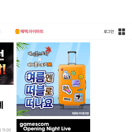
혜택.아이마트
로그인
인
벤
전
체
사
이
트
맵
계
인
벤
 11:00
배