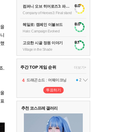
6.0
컴퍼니 오브 히어로즈3: 파이널 스탠드
Company of Heroes3: Final stand
8.0
헤일로: 캠페인 이볼브드
간을
Halo: Campaign Evolved
미니
8.1
고요한 시골 정원 이야기
 했
Village in the Shade
주간 TOP 게임 순위
더보기+
죠.
1
2
3
4
팰월드
프로야구스피리츠2026
드래곤소드 : 어웨이크닝
어쌔신 크리드: 블랙 플래그 리싱크드
1
2
2
투표하기
아울
5
블라인드 삼국
1
발표
추천 코스프레 갤러리
6
그랑블루 판타지 리링크 - 엔드리스 라그나로크
1