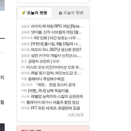
오늘의 팟벤
오늘의 핫벤
라이자 AI 채팅 RPG 게임 [RyzaChat: AI] 공개
섭컬겜
넷마블, 신작 서브컬쳐 게임 [펄 인 블루] 티저 사이트 오픈
섭컬겜
4컷 만화 | 야간 보초는 너무 힘들어
아주프로
[무한대] 출시일, 8월 13일에 나오나
섭컬겜
메모리 3사, 2027년 생산분 완판?
해외겜
섬란 카구라 개발사 신작 [시노비 넥서스] 연내 출시 예정
섭컬겜
공명자 모먼트 | 수수
명조
비스트 오브 리인카네이션 오픈 트레일러
PV
AI발 원가 압박, 메인보드값 오르나
해외겜
각지
동해바다 추암해수욕장
여행
「에린」 컨셉 포스터 공개
아스오라
[여행_국내] 남해 독일마을
여행
레벨업 능력치와 스킬의 상관관계
비스트
것들
툼레이더 레가시 퍼즐과 함정 영상
PV
FF7 외전 세계관, 완결편에 집결
해외겜
새로고침