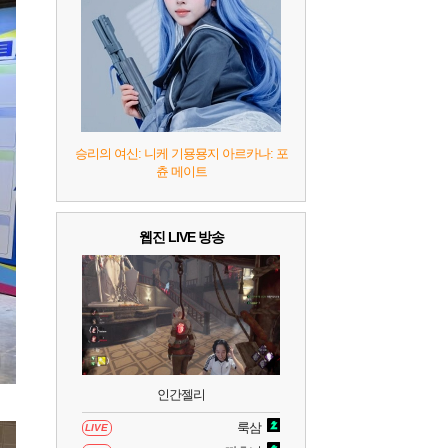
7
리듬 천국 미라클 스타즈
2
8
헤일로: 캠페인 이볼브드
2
9
캡틴 츠바사 2 월드 파이터즈
승리의 여신: 니케 기묭묭지 아르카나: 포
츈 메이트
10
레고 배트맨: 레거시 오브 더 다크 나이트
웹진 LIVE 방송
인간젤리
룩삼
LIVE