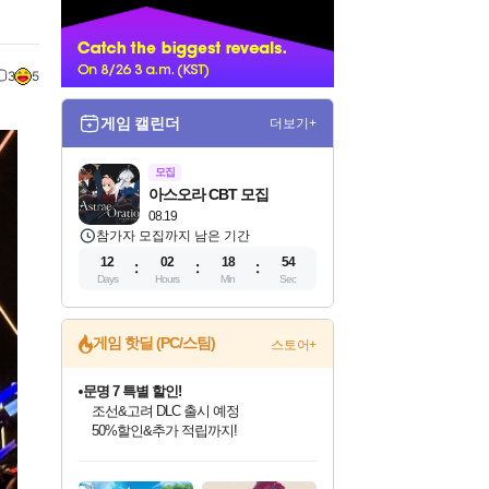
너
3
5
게임 캘린더
더보기+
모집
아스오라 CBT 모집
08.19
참가자 모집까지 남은 기간
12
02
18
52
Days
Hours
Min
Sec
게임 핫딜 (PC/스팀)
스토어+
귀무자: 검의 길 예약 판매 중!
10% 할인과
이니&베니 혜택까지!
인벤게임즈 8월 특별 할인!
드래곤소드: 어웨이크닝 입점!
문명 7 특별 할인!
비스트 오브 리인카네이션 정식 출시!
커세어 코브 출시 기념 할인!
더 렐릭 퍼스트 가디언 정식 출시
베데스다 40주년 기념 할인 중!
마블 투혼 파이팅 소울즈 예약 판매 중!
캡콤 프렌차이즈 할인 진행 중!
캡콤 일부 상품 상시 할인
스타워즈 은하계 레이서
로블록스 기프트 카드 공식 입점
인기 퍼블리셔 모음!
스팀으로 만나는 드래곤소드!
조선&고려 DLC 출시 예정
게임프릭 신작 IP
해적'섬'을 발전시키자!
설화x하드코어 액션!
베데스다의 명작들을
마블 히어로 총 출동&화려한 격투!
몬헌, 바하 등 인기 IP를
몬헌 와일즈 & 드래곤즈 도그마2
인벤게임즈에서 10% 추가 적립
Robux를 가장 안전하고