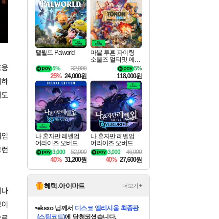
최대 90% 할인가를 만나보세요!
네이버혜택과 함께 만나보세요!
50%할인&추가 적립까지!
네이버 혜택가와 함께 예약하세요!
할인&네이버혜택으로 만나보세요!
네이버페이 혜택과 만나보세요!
40주년 프로모션으로 만나보세요!
네이버 포인트 혜택까지!
할인가에 만나보세요!
일부 에디션 상시 할인!
혜택으로 예약 판매 중
편안하게 충전하세요
팰월드 Palworld
마블 투혼 파이팅
소울즈 얼티밋 에디
션 예약구매 MARV
호응
5%
32,000
5%
EL Tokon Fighting S
25%
24,000원
118,000원
ouls Ultimate Edition
려하
Pre-Purchase
지도
게임
나 혼자만 레벨업
나 혼자만 레벨업
어라이즈 오버드라
어라이즈 오버드라
그런
이브 디럭스 에디션
이브 Solo Leveling A
3,000
52,000
3,000
46,000
Solo Leveling Arise
rise
40%
31,200원
40%
27,600원
Overdrive Deluxe Edi
tion
혜택.아이마트
더보기+
히나
보이
eksxo
님께서
디스코 엘리시움 최종판
(스팀코드)
에 당첨되셨습니다.
으로