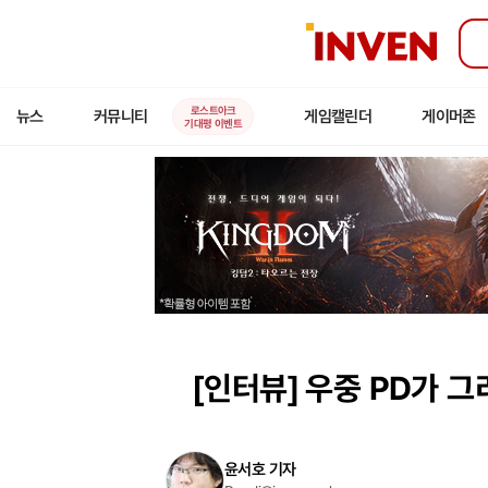
인
벤
로스트아크
뉴스
커뮤니티
게임캘린더
게이머존
기대평 이벤트
[인터뷰]
우중 PD가 그
윤서호 기자