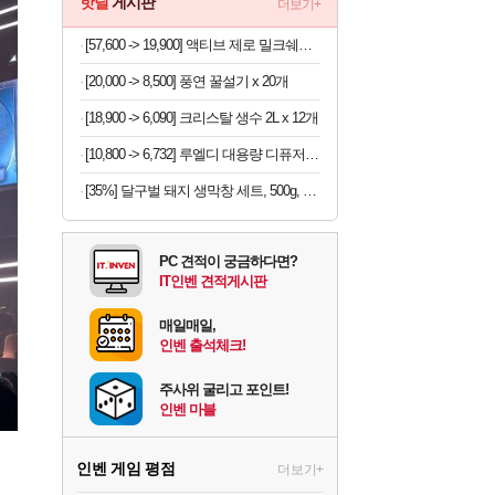
핫딜
게시판
더보기+
[57,600 -> 19,900] 액티브 제로 밀크쉐이크 250ml x 18개
[20,000 -> 8,500] 풍연 꿀설기 x 20개
[18,900 -> 6,090] 크리스탈 생수 2L x 12개
[10,800 -> 6,732] 루엘디 대용량 디퓨저 500ml
[35%] 달구벌 돼지 생막창 세트, 500g, 2봉
PC 견적이 궁금하다면?
IT인벤 견적게시판
매일매일,
인벤 출석체크!
주사위 굴리고 포인트!
인벤 마블
인벤 게임 평점
더보기+