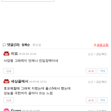
댓글
(10)
등록순
|
최신순
새로고침
이요
26-05-06 10:40
신고
|
공감 확인
서양풍 그래픽이 언제나 진입장벽이네
답글
0
0
세상끝에서
26-05-06 10:51
신고
|
공감 확인
호포웨할때 그래픽 지렸는데 플스5에서 했는데
성능을 극한까지 끌어다 쓰는 느낌
답글
0
0
Guren
26-05-06 10:58
|