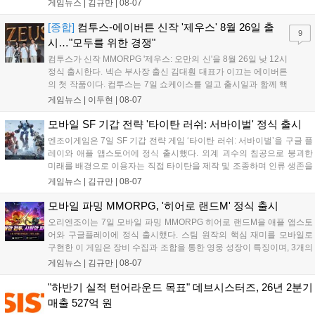
구성된 컬렉션은 오는 8월 28일부터 골스튜디오 공식 홈페이지
게임뉴스 |
김규만
|
08-07
와 무신사, 오프라인 매장에서 판매된다. 다만 아시안게임 결선에
서는 대회 규정에 따라 별도의 유니폼을 착용할 계획이다....
[종합]
컴투스-에이버튼 신작 '제우스' 8월 26일 출
9
시…"모두를 위한 경쟁"
컴투스가 신작 MMORPG '제우스: 오만의 신'을 8월 26일 낮 12시
정식 출시한다. 넥슨 부사장 출신 김대훤 대표가 이끄는 에이버튼
의 첫 작품이다. 컴투스는 7일 쇼케이스를 열고 출시일과 함께 핵
심 콘텐츠, 유료화 정책, 운영 방향을 공개했다. 캐릭터명 선점은
게임뉴스 |
이두현
|
08-07
8월 13일 오후 8시 시작한다. '제우스: 오만의 신'은 최고신 제우스
의 오만으로 균열이...
모바일 SF 기갑 전략 '타이탄 러쉬: 서바이벌' 정식 출시
엔조이게임은 7일 SF 기갑 전략 게임 ‘타이탄 러쉬: 서바이벌’을 구글 플
레이와 애플 앱스토어에 정식 출시했다. 외계 괴수의 침공으로 붕괴한
미래를 배경으로 이용자는 직접 타이탄을 제작 및 조종하며 인류 생존을
위한 전투를 펼친다. 지휘관 모집, 피난처 운영, 연맹 협동 콘텐츠가 특징
게임뉴스 |
김규만
|
08-07
이며 출시를 기념해 접속 시 영웅 경험치와 다이아몬드 등 다양한 성장
지원 보상을 제공한다. 상세 내용은 공식 커뮤니티에서 확인 가능하다....
모바일 파밍 MMORPG, '히어로 랜드M' 정식 출시
오리엔조이는 7일 모바일 파밍 MMORPG 히어로 랜드M을 애플 앱스토
어와 구글플레이에 정식 출시했다. 스팀 원작의 핵심 재미를 모바일로
구현한 이 게임은 장비 수집과 조합을 통한 영웅 성장이 특징이며, 3개의
무기 스킬을 활용한 전략적 전투와 길드전 등 다양한 콘텐츠를 제공한
게임뉴스 |
김규만
|
08-07
다. 정식 출시를 기념해 사전예약자 50만 명 달성 보상을 포함한 다양한
혜택을 지급하며, 상세 내용은 공식 라운지에서 확인할 수 있다. 이용자
"하반기 실적 턴어라운드 목표" 데브시스터즈, 26년 2분기
는 게임 접속 및 주요 콘텐츠 플레이를 통해 성장을 지원받을 수 있다....
매출 527억 원