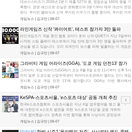
데브시스터즈가 2026년 2분기 매출 527억 원, 영업손실 160억 원을 기
록했다. 경영 쇄신으로 손실은 완화됐으며 3분기부터 재무 개선이 전망
된다. 쿠키런 클래식과 신작 쿠키런 키우기가 흥행 중이며, 쿠키런 키우
기는 13일 첫 업데이트를 시작으로 2주 간격의 콘텐츠를 제공한다. 또한
게임뉴스 |
김규만
|
08-07
9월 미국 로블록스 개발자 컨퍼런스에 참여해 IP 생태계를 확장할 계획
이다. 회사는 비용 효율화와 신작 흥행을 통해 하반기 실적 턴어라운드
라인게임즈 신작 '콰이어트', 테스트 참가자 3만 돌파
를 이끌 방침이다....
라인게임즈가 개발 중인 협동 코미디 호러 신작 QUIET가 지난 3일부터
시작된 스팀 플레이 테스트에서 3일 만에 참가자 3만 명을 돌파하며 큰
관심을 받고 있습니다. 오리 외계인이 보스를 피해 탈출하는 이 게임은
최대 4인 협동을 지원하며, 소음 관리와 물리 법칙을 활용한 전략적 플레
게임뉴스 |
김규만
|
08-07
이가 핵심입니다. 라인게임즈는 수집된 이용자 피드백을 반영해 게임성
을 개선 중이며, 상세 정보는 스팀 페이지에서 확인 가능합니다....
그라비티 게임 어라이즈(GGA), '도쿄 게임 던전13' 참가
그라비티 게임 어라이즈(GGA)가 오는 8월 8일 오전 11시부터 오후 5시
까지 일본 도쿄도립 산업무역센터 하마마쓰초관에서 열리는 인디 게임
전시회 ‘도쿄 게임 던전 13’에 참가합니다. GGA는 이번 행사에서
‘JALECO ARCADE COLLECTION’ 시리즈의 미공개 작품 12종을 최초
게임뉴스 |
김규만
|
08-07
공개하며, ‘다함께 쿠키요미. 월드 한국 Ver.’ 등 다양한 인디 게임을 선보
입니다. 시연 참여 관람객에게는 선착순으로 특별 굿즈를 증정하며, 인
KeSPA-스포츠서울, 'e스포츠 대상' 공동 개최 추진
1
디 게임 생태계 활성화와 신규 타이틀 반응 확인을 목표로 합니다....
한국e스포츠협회와 스포츠서울은 지난 6일 업무협약을 맺고 올
해 대한민국 e스포츠 발전을 위한 ‘e스포츠 대상’을 공동 개최하
기로 합의했습니다. 양측은 이번 협약을 통해 시상식의 공정성과
전문성을 강화하고 MZ세대를 겨냥한 미디어 영향력을 확대해 e
게임뉴스 |
김규만
|
08-07
스포츠 전 종목을 아우르는 대표 연례 행사로 육성할 계획입니다.
김영만 회장은 10년 만에 재추진되는 이번 시상식이 e스포츠의
[인터뷰]
한밤 시즌2 '울라텍의 저주', 서사부터 엔드 콘텐