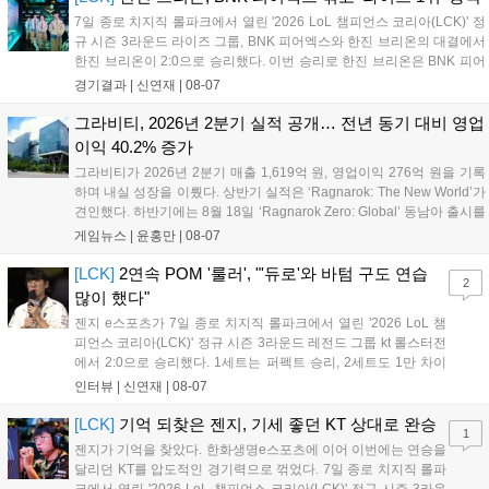
7일 종로 치지직 롤파크에서 열린 '2026 LoL 챔피언스 코리아(LCK)' 정
규 시즌 3라운드 라이즈 그룹, BNK 피어엑스와 한진 브리온의 대결에서
한진 브리온이 2:0으로 승리했다. 이번 승리로 한진 브리온은 BNK 피어
엑스를 제치고 라이즈 그룹 1위로 올라섰다. 1세트, 한진 브리온이 '로머'
경기결과 |
신연재
|
08-07
조우진의 로크를 중심으로 게임을 유리하게 풀어갔다. '...
그라비티, 2026년 2분기 실적 공개… 전년 동기 대비 영업
이익 40.2% 증가
그라비티가 2026년 2분기 매출 1,619억 원, 영업이익 276억 원을 기록
하며 내실 성장을 이뤘다. 상반기 실적은 ‘Ragnarok: The New World’가
견인했다. 하반기에는 8월 18일 ‘Ragnarok Zero: Global’ 동남아 출시를
시작으로 9월 3일 ‘달려라 헤베레케 EX’, 9월 22일 ‘갈바테인’ 등 다양한
게임뉴스 |
윤홍만
|
08-07
신작을 선보인다. 4분기에는 ‘쟈레코 아케이드 콜렉션’과 ‘라이트 오디세
이’ 출시가 예정돼 있으며, 2027년에는 ‘Ragnarok 3’ 등 대작을 글로벌
[LCK]
2연속 POM '룰러', "'듀로'와 바텀 구도 연습
2
출시할 계획이다. 그라비티는 조인트벤처 설립과 라그나로크 에코 시스
많이 했다"
템 구축을 통해 신성장 동력을 확보할 방침이다....
젠지 e스포츠가 7일 종로 치지직 롤파크에서 열린 '2026 LoL 챔
피언스 코리아(LCK)' 정규 시즌 3라운드 레전드 그룹 kt 롤스터전
에서 2:0으로 승리했다. 1세트는 퍼펙트 승리, 2세트도 1만 차이
를 벌리며 25분 만에 승리하면서 말 그대로 압도적인 경기력을 선
인터뷰 |
신연재
|
08-07
보였다. '룰러' 박재혁은 1세트 코그모, 2세트 이즈리얼로 맹활약
하며 POM에 선정됐...
[LCK]
기억 되찾은 젠지, 기세 좋던 KT 상대로 완승
1
젠지가 기억을 찾았다. 한화생명e스포츠에 이어 이번에는 연승을
달리던 KT를 압도적인 경기력으로 꺾었다. 7일 종로 치지직 롤파