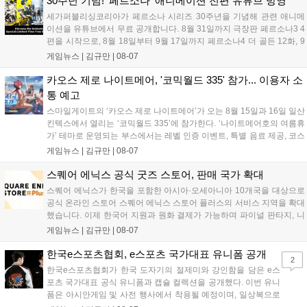
30주년 기념! '페르소나' 애니메이션 전편 유튜브 방영
확산에 앞장섰습니다....
세가퍼블리싱코리아가 페르소나 시리즈 30주년을 기념해 관련 애니메
이션을 유튜브에서 무료 공개합니다. 8월 31일까지 극장판 페르소나3 4
편을 시작으로, 8월 18일부터 9월 17일까지 페르소나4 더 골든 12화, 9
월 15일부터 10월 14일까지 페르소나5 시리즈가 순차 공개됩니다. 또한
게임뉴스 |
김규만
|
08-07
8월 16일까지 SNS를 통해 축하 메시지를 모집하며, 선정된 내용은 기념
영상 및 대형 전광판에 소개될 예정입니다....
카오스 제로 나이트메어, '코믹월드 335' 참가... 이용자 소
통 예고
스마일게이트의 ‘카오스 제로 나이트메어’가 오는 8월 15일과 16일 일산
킨텍스에서 열리는 ‘코믹월드 335’에 참가한다. ‘나이트메어호의 여름휴
가’ 테마로 운영되는 부스에서는 레벨 인증 이벤트, 특별 음료 제공, 코스
프레 모델 포토존 등 다채로운 행사가 진행된다. 유명 코스어 7인이 캐릭
게임뉴스 |
김규만
|
08-07
터로 변신해 이용자를 맞이하며, SNS 인증 시 추가 굿즈도 증정한다. 자
세한 정보는 공식 커뮤니티에서 확인 가능하다....
스퀘어 에닉스 공식 굿즈 스토어, 판매 국가 확대
스퀘어 에닉스가 한국을 포함한 아시아·오세아니아 10개국을 대상으로
공식 온라인 스토어 스퀘어 에닉스 스토어 플러스의 서비스 지역을 확대
했습니다. 이제 한국어 지원과 원화 결제가 가능하며 파이널 판타지, 니
어 등 주요 게임의 피규어, 굿즈를 구매할 수 있습니다. 신상품이 순차적
게임뉴스 |
김규만
|
08-07
으로 추가될 예정이며 이용자는 사이트에서 국가를 한국으로 설정해 이
용 가능합니다....
한국e스포츠협회, e스포츠 국가대표 유니폼 공개
2
한국e스포츠협회가 한국 도자기의 절제미와 강인함을 담은 e스
포츠 국가대표 공식 유니폼과 캡슐 컬렉션을 공개했다. 이번 유니
폼은 아시안게임 및 사전 행사에서 착용될 예정이며, 일상복으로