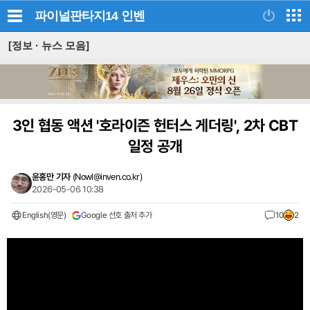
파이널판타지14
인벤
[정보 · 뉴스 모음]
3인 협동 액션 '호라이즌 헌터스 게더링', 2차 CBT
일정 공개
윤홍만 기자
(
Nowl@inven.co.kr
)
2026-05-06 10:38
English(영문)
Google 선호 출처 추가
10
2