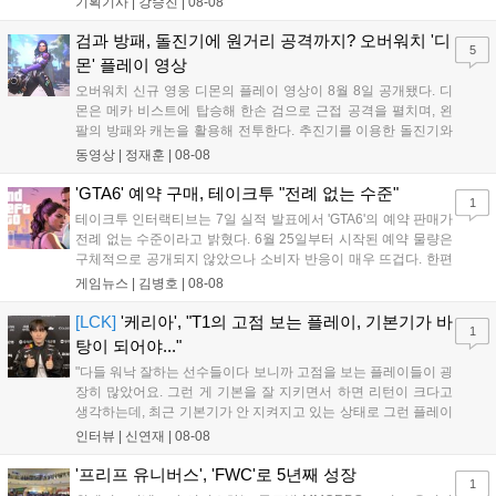
기획기사 |
강승진
|
08-08
기존 연출의 한계와 로봇 게임 시장의 어려움 속에서도 팬들이 원
하는 몰입감 있는 서사와 조합을 구현하며 시리즈의 미래를 향한
검과 방패, 돌진기에 원거리 공격까지? 오버워치 '디
5
새로운 가능성을 제시했다....
몬' 플레이 영상
오버워치 신규 영웅 디몬의 플레이 영상이 8월 8일 공개됐다. 디
몬은 메카 비스트에 탑승해 한손 검으로 근접 공격을 펼치며, 왼
팔의 방패와 캐논을 활용해 전투한다. 추진기를 이용한 돌진기와
참격 형태의 궁극기를 보유했고, 메카 파괴 시 맨몸으로 기관총을
동영상 |
정재훈
|
08-08
사용하는 특징이 있다. 디몬은 오는 8월 12일 시작되는 시즌4 부
산의 영웅들 업데이트를 통해 정식 출시될 예정이다....
'GTA6' 예약 구매, 테이크투 "전례 없는 수준"
1
테이크투 인터랙티브는 7일 실적 발표에서 'GTA6'의 예약 판매가
전례 없는 수준이라고 밝혔다. 6월 25일부터 시작된 예약 물량은
구체적으로 공개되지 않았으나 소비자 반응이 매우 뜨겁다. 한편
11월 19일 PS5와 Xbox 시리즈 X|S로 정식 출시될 예정이며, 록
게임뉴스 |
김병호
|
08-08
스타 게임즈는 한국 시각 28일 오전 4시 넷플릭스를 통해 장편 영
상 'Grand Theft Auto VI: An Extended Look'을 최초 공개할 계획
[LCK]
'케리아', "T1의 고점 보는 플레이, 기본기가 바
1
이다....
탕이 되어야..."
"다들 워낙 잘하는 선수들이다 보니까 고점을 보는 플레이들이 굉
장히 많았어요. 그런 게 기본을 잘 지키면서 하면 리턴이 크다고
생각하는데, 최근 기본기가 안 지켜지고 있는 상태로 그런 플레이
를 추구하다 보니까 팀적으로 안 좋은 사고가 계속 많이 났던 것
인터뷰 |
신연재
|
08-08
같습니다." T1은 6일 서울 종로구 치지직 롤파크에서 열린 '2026
LoL 챔피언스 코리아(LCK)'...
'프리프 유니버스', 'FWC'로 5년째 성장
1