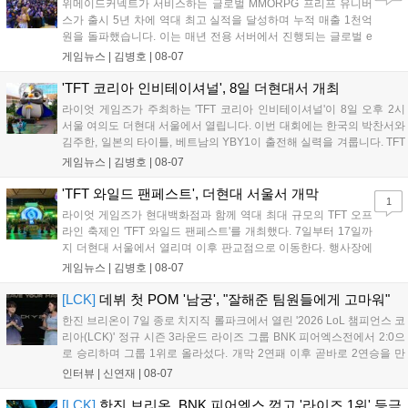
위메이드커넥트가 서비스하는 글로벌 MMORPG 프리프 유니버
스가 출시 5년 차에 역대 최고 실적을 달성하며 누적 매출 1천억
원을 돌파했습니다. 이는 매년 전용 서버에서 진행되는 글로벌 e
스포츠 대회 FWC의 영향이 큽니다. FWC는 이용자가 동일한 조
게임뉴스 |
김병호
|
08-07
건에서 시즌을 함께 즐기는 구조로, 올해 4월 시작된 FWC 2026
은 전년 대비 매출과 이용자 지표가 대폭 상승하는 성과를 냈습니
'TFT 코리아 인비테이셔널', 8일 더현대서 개최
다. 오는 10월 필리핀 마닐라에서 총상금 11만 달러 규모의 제4회
라이엇 게임즈가 주최하는 'TFT 코리아 인비테이셔널'이 8일 오후 2시
FWC 그랜드 파이널이 개최될 예정이며, 위메이드커넥트는 이를
서울 여의도 더현대 서울에서 열립니다. 이번 대회에는 한국의 박찬서와
통해 커뮤니티 중심의 장기 성장 모델을 지속할 방침입니다....
김주한, 일본의 타이틀, 베트남의 YBY1이 출전해 실력을 겨룹니다. TFT
는 소속팀 없이 개인 자격으로 참가하는 독특한 대회 구조를 가지며, 누
게임뉴스 |
김병호
|
08-07
구나 참여 가능한 '소파에서 왕관까지'라는 철학을 실천하고 있습니다.
17일까지 이어지는 이번 행사는 신규 세트 체험과 공연 등 다양한 즐길
'TFT 와일드 팬페스트', 더현대 서울서 개막
1
거리를 제공하며, 이후 현대백화점 판교점에서도 행사가 이어질 예정입
라이엇 게임즈가 현대백화점과 함께 역대 최대 규모의 TFT 오프
니다. 연말에는 라스베이거스 오픈이 개최됩니다....
라인 축제인 'TFT 와일드 팬페스트'를 개최했다. 7일부터 17일까
지 더현대 서울에서 열리며 이후 판교점으로 이동한다. 행사장에
는 체험, 스페셜, 무대 존이 마련됐으며 8일 오후 2시 인비테이셔
게임뉴스 |
김병호
|
08-07
널, 15일 오후 2시 스트리머 매치, 17일 오후 7시 30분 QWER 공
연 등 다채로운 일정이 준비되어 있다. 사전 예약은 조기 마감될
[LCK]
데뷔 첫 POM '남궁', "잘해준 팀원들에게 고마워"
만큼 큰 인기를 끌고 있다....
한진 브리온이 7일 종로 치지직 롤파크에서 열린 '2026 LoL 챔피언스 코
리아(LCK)' 정규 시즌 3라운드 라이즈 그룹 BNK 피어엑스전에서 2:0으
로 승리하며 그룹 1위로 올라섰다. 개막 2연패 이후 곧바로 2연승을 만
들어내면서 이어질 4라운드에 대한 기대감을 올렸다. 다음은 이날 데뷔
인터뷰 |
신연재
|
08-07
첫 POM을 수상한 '남궁' 남궁성훈의 POM 인터뷰 전문이다....
[LCK]
한진 브리온, BNK 피어엑스 꺾고 '라이즈 1위' 등극