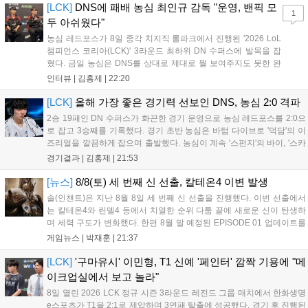
[LCK]
DNS에 패배 농심 최인규 감독 "운영, 밴픽 모
1
두 아쉬웠다"
농심 레드포스가 8일 종각 치지직 롤파크에서 진행된 '2026 LoL
챔피언스 코리아(LCK)' 3라운드 최하위 DN 수퍼스에 발목을 잡
혔다. 금일 농심은 DNS를 상대로 제대로 뭘 보여주지도 못한 완
패를 당하고 말았다. 이하 농심 레드포스 최인규 감독과 '리헨즈'
인터뷰 |
김홍제
|
22:20
손시우의 인터뷰 전문이다. Q. 금일 DNS에 0:2로 패배했는데? 최
인규 감독 : 모든 경...
[LCK]
올해 가장 좋은 경기력 선보인 DNS, 농심 2:0 격파
2승 19패인 DN 수퍼스가 화끈한 경기 운영으로 농심 레드포스를 2:0으
로 잡고 3승째를 기록했다. 경기 초반 농심은 바텀 다이브로 '덕담'의 이
즈리얼을 깔끔하게 잡으며 출발했다. 농심이 계속 '스펀지'의 바이, '스카
웃'의 신드라가 맹활약하며 초반부터 잡은 주도권을 계속 잘 굴렸다.
경기결과 |
김홍제
|
21:53
DNS는 불리하지만 골드 차이는 크게 벌어지지 않으며 잘 따라가고 있
었...
[뉴스]
8/8(토) 세 번째 신 선출, 칼테온4 이변 발생
솔(인챈트)은 지난 8월 8일 세 번째 신 선출을 진행했다. 이번 선출에서
는 칼테온4와 린델4 등에서 치열한 순위 다툼 끝에 새로운 신이 탄생하
며 세력 구도가 변화했다. 한편 8월 말 예정된 EPISODE 01 업데이트를
통해 월드 콘텐츠가 추가될 예정이며, 이를 통해 추후 주신 및 절대신에
게임뉴스 |
박재훈
|
21:37
대한 정보가 공개될 것으로 기대된다. 서버별 입지 확보를 위한 경쟁은
더욱 가속화될 전망이다....
[LCK]
'구마유시' 이민형, T1 신예 '페인터' 깜짝 기용에 "메
이크업실에서 보고 놀라"
8일 열린 2026 LCK 정규 시즌 3라운드 레전드 그룹 매치에서 한화생명
e스포츠가 T1을 2:1로 제압하며 3연패 탈출에 성공했다. 경기 후 진행된