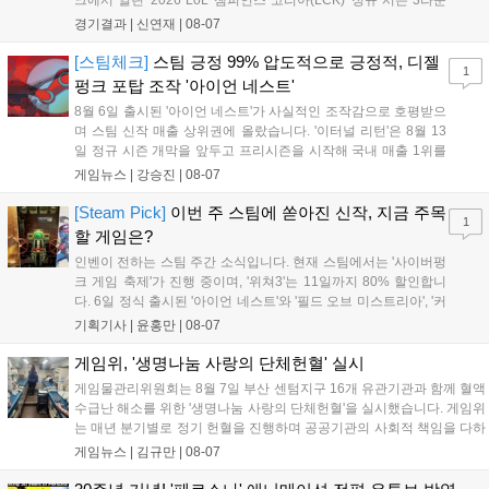
크에서 열린 '2026 LoL 챔피언스 코리아(LCK)' 정규 시즌 3라운
드 레전드 그룹, kt 롤스터와 젠지 e스포츠의 대결에서 젠지가 압
경기결과 |
신연재
|
08-07
승을 거뒀다. 개막주까지만 해도 급격하게 흔들리던 젠지였지만,
기억을 되찾기라도 한 듯 1,...
[스팀체크]
스팀 긍정 99% 압도적으로 긍정적, 디젤
1
펑크 포탑 조작 '아이언 네스트'
8월 6일 출시된 '아이언 네스트'가 사실적인 조작감으로 호평받으
며 스팀 신작 매출 상위권에 올랐습니다. '이터널 리턴'은 8월 13
일 정규 시즌 개막을 앞두고 프리시즌을 시작해 국내 매출 1위를
기록했습니다. 25주년을 맞은 '고스트 리콘' 시리즈는 8월 6일 쇼
게임뉴스 |
강승진
|
08-07
케이스와 함께 대규모 할인을 진행하며 순위가 급상승했고, 신작
'마블 투혼: 파이팅 소울즈'와 레트로 수리 시뮬레이션 '리스토
[Steam Pick]
이번 주 스팀에 쏟아진 신작, 지금 주목
1
리'도 스팀에 정식 출시되었습니다....
할 게임은?
인벤이 전하는 스팀 주간 소식입니다. 현재 스팀에서는 '사이버펑
크 게임 축제'가 진행 중이며, '위쳐3'는 11일까지 80% 할인합니
다. 6일 정식 출시된 '아이언 네스트'와 '필드 오브 미스트리아', '커
세어 코브'가 호평받고 있습니다. 한편, 7일 출시된 '마블 투혼'은
기획기사 |
윤홍만
|
08-07
태그 시스템에 대한 호불호가 갈리며 복합적 평가를 기록 중입니
다. 유비소프트의 '고스트리콘: 와일드랜드'는 7년 만의 대규모 업
게임위, '생명나눔 사랑의 단체헌혈' 실시
데이트 '라스트 라이츠'와 함께 95% 할인 중입니다....
게임물관리위원회는 8월 7일 부산 센텀지구 16개 유관기관과 함께 혈액
수급난 해소를 위한 '생명나눔 사랑의 단체헌혈'을 실시했습니다. 게임위
는 매년 분기별로 정기 헌혈을 진행하며 공공기관의 사회적 책임을 다하
고 있으며, 이번 행사에는 영화진흥위원회 등 14개 기관 임직원이 동참
게임뉴스 |
김규만
|
08-07
해 생명 나눔을 실천했습니다. 서태건 위원장은 이웃의 생명을 지키는
따뜻한 실천에 참여한 모든 임직원에게 감사의 뜻을 전하며 헌혈 문화