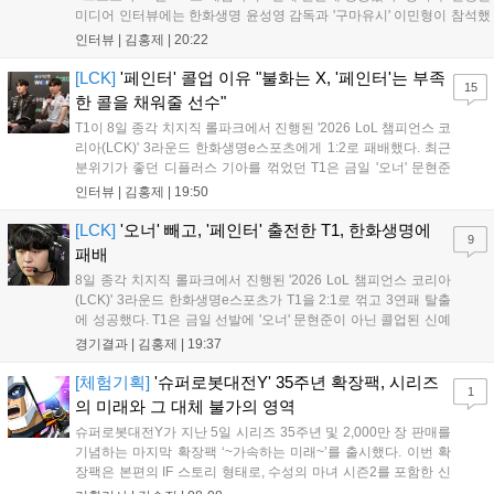
미디어 인터뷰에는 한화생명 윤성영 감독과 '구마유시' 이민형이 참석했
다. 먼저 승리 소감에 대해 윤성영 감독은 "오랜만에 승리해 기분이 좋고,
인터뷰 |
김홍제
|
20:22
남은 경기도 잘 준비하겠다"고 밝혔으며, '구마유시' 역시 "3...
[LCK]
'페인터' 콜업 이유 "불화는 X, '페인터'는 부족
15
한 콜을 채워줄 선수"
T1이 8일 종각 치지직 롤파크에서 진행된 '2026 LoL 챔피언스 코
리아(LCK)' 3라운드 한화생명e스포츠에게 1:2로 패배했다. 최근
분위기가 좋던 디플러스 기아를 꺾었던 T1은 금일 '오너' 문현준
을 빼고 신예 '페인터' 김은후를 투입시키는 강수를 뒀으나 결국
인터뷰 |
김홍제
|
19:50
아쉬운 결과를 맞이하게 됐다. 이하 T1 임재현 감독대행과 '페이
즈' 김수환의 인터뷰 내...
[LCK]
'오너' 빼고, '페인터' 출전한 T1, 한화생명에
9
패배
8일 종각 치지직 롤파크에서 진행된 '2026 LoL 챔피언스 코리아
(LCK)' 3라운드 한화생명e스포츠가 T1을 2:1로 꺾고 3연패 탈출
에 성공했다. T1은 금일 선발에 '오너' 문현준이 아닌 콜업된 신예
'페인터' 김은후를 투입했지만, 결국 1:2로 패배하고 말았다. T1은
경기결과 |
김홍제
|
19:37
'케리아'의 카밀이 좋은 플레이를 통해 한화생명 바텀 듀오의 점멸
을 빼냈다....
[체험기획]
'슈퍼로봇대전Y' 35주년 확장팩, 시리즈
1
의 미래와 그 대체 불가의 영역
슈퍼로봇대전Y가 지난 5일 시리즈 35주년 및 2,000만 장 판매를
기념하는 마지막 확장팩 ‘~가속하는 미래~’를 출시했다. 이번 확
장팩은 본편의 IF 스토리 형태로, 수성의 마녀 시즌2를 포함한 신
규 참전작과 크로스오버 합체기를 선보이며 작품을 완결 짓는다.