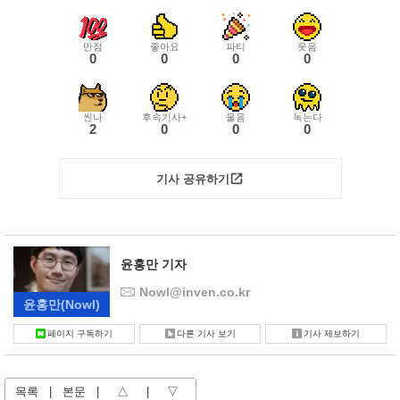
만점
좋아요
파티
웃음
0
0
0
0
씬나
후속기사+
울음
녹는다
2
0
0
0
기사 공유하기
윤홍만 기자
Nowl@inven.co.kr
윤홍만
(Nowl)
페이지 구독하기
다른 기사 보기
기사 제보하기
목록
|
본문
|
△
|
▽