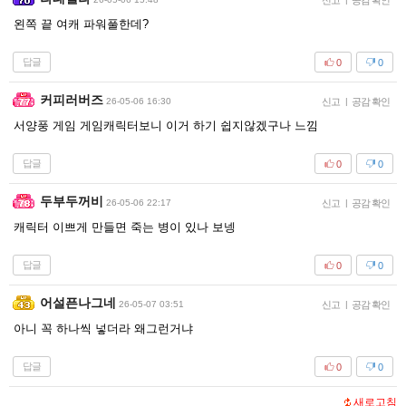
신고
공감 확인
왼쪽 끝 여캐 파워풀한데?
답글
0
0
커피러버즈
26-05-06 16:30
신고
|
공감 확인
서양풍 게임 게임캐릭터보니 이거 하기 쉽지않겠구나 느낌
답글
0
0
두부두꺼비
26-05-06 22:17
신고
|
공감 확인
캐릭터 이쁘게 만들면 죽는 병이 있나 보넹
답글
0
0
어설픈나그네
26-05-07 03:51
신고
|
공감 확인
아니 꼭 하나씩 넣더라 왜그런거냐
답글
0
0
새로고침