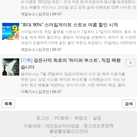
리 이벤트 ‘SD건담 외전Ⅰ 지크 지온 편 라크로아의 용사’를 재개최한다.
보스 배틀로 카드다스 코인을 얻고 강적 습격 이벤트로 SSR 나이트 건
담을 획득할 수 있다. 로그인 보너스로 최대 다이아 3,000개를 지급하며,
게임뉴스 |
김규만
|
08-07
8월 31일까지 실물대 유니콘 건담 입상 피날레를 기념해 SSR 유닛을 전
원 증정한다. 또한 9월 30일까지 공식 유튜브에서 특별 프로그램을 시청
"최대 90%" 스마일게이트 스토브 여름 할인 시작
할 수 있다....
스마일게이트 게임 플랫폼 스토브가 7일부터 17일까지 500여 종의 게
임을 최대 90% 할인하는 쿨썸머 빅세일을 진행한다. 페치카 등 다양한
게임이 포함되며 3차에 걸친 할인 쿠폰도 제공된다. 15일에는 1920년대
경성 배경의 신작 그날의 신문이 출시되며, 15일부터 17일까지는 국내
게임뉴스 |
김규만
|
08-07
개발사 게임을 위한 시크릿 쿠폰도 추가 발행될 예정이다. 자세한 내용
은 공식 페이지에서 확인 가능하다....
[기획]
검은사막 최초의 '하이퍼 부스트', 직접 해봤
5
습니다
펄어비스는 7월 29일부터 '검은사막'에서 신규 및 복귀 이용자를
위한 상시 성장 시스템 '하이퍼 부스트'를 시작했습니다. 이는 단
순히 최고 레벨을 제공하는 것이 아니라, 시즌 캐릭터 육성, 올비
아 아카데미 수료, 아침의 나라 설화 진행 등 4단계 과정을 통해
기획기사 |
김규만
|
08-07
게임에 적응하며 공방합 750을 목표로 성장하는 구조입니다. 이
용자는 과제를 완수하며 동(V) 투발라 장비와 검은별 무기, 카라
목록
검색
자드 장신구 등을 획득해 주요 콘텐츠에 진입할 수 있습니다....
로그인
PC화면
퀵링크
설정
청소년보호정책
이용약관
개인정보처리방침
불법촬영물신고안내