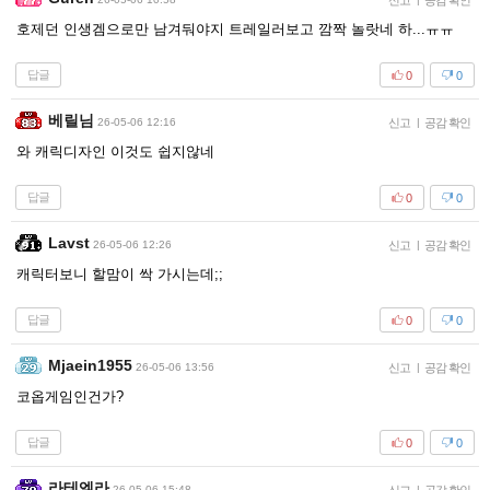
신고
공감 확인
호제던 인생겜으로만 남겨둬야지 트레일러보고 깜짝 놀랏네 하...ㅠㅠ
답글
0
0
베릴님
26-05-06 12:16
신고
|
공감 확인
와 캐릭디자인 이것도 쉽지않네
답글
0
0
Lavst
26-05-06 12:26
신고
|
공감 확인
캐릭터보니 할맘이 싹 가시는데;;
답글
0
0
Mjaein1955
26-05-06 13:56
신고
|
공감 확인
코옵게임인건가?
답글
0
0
라테엘라
26-05-06 15:48
|