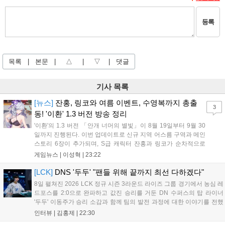
등록
목록
|
본문
|
△
|
▽
|
댓글
기사 목록
[뉴스]
잔홍, 링코와 여름 이벤트, 수영복까지 총출
3
동! '이환' 1.3 버전 방송 정리
'이환'의 1.3 버전 「안개 너머의 별빛」이 8월 19일부터 9월 30
일까지 진행된다. 이번 업데이트로 신규 지역 어스름 구역과 메인
스토리 6장이 추가되며, S급 캐릭터 잔홍과 링코가 순차적으로
등장한다. 여름 시즌을 맞아 비치발리볼, 수상 오토바이 등 다채
게임뉴스 |
이성혁
|
23:22
로운 이벤트가 열리고, 캐릭터 렌더링 개선 및 랜덤 코스튬 등 편
의성도 강화된다. 8월 11일까지 사용 가능한 교환 코드 3종이 제
[LCK]
DNS '두두' "팬들 위해 끝까지 최선 다하겠다"
공되며, 상세 일정은 공식 채널을 통해 확인할 수 있다....
8일 펼쳐진 2026 LCK 정규 시즌 3라운드 라이즈 그룹 경기에서 농심 레
드포스를 2:0으로 완파하고 값진 승리를 거둔 DN 수퍼스의 탑 라이너
'두두' 이동주가 승리 소감과 함께 팀의 발전 과정에 대한 이야기를 전했
다. 먼저 오랜만의 2:0 완승에 대해 '두두'는 "진짜 오랜만에 거둔 2:0 승
인터뷰 |
김홍제
|
22:30
리라 기쁘다. 특히 불리했던 1세트를 역전승으로 이끌어내...