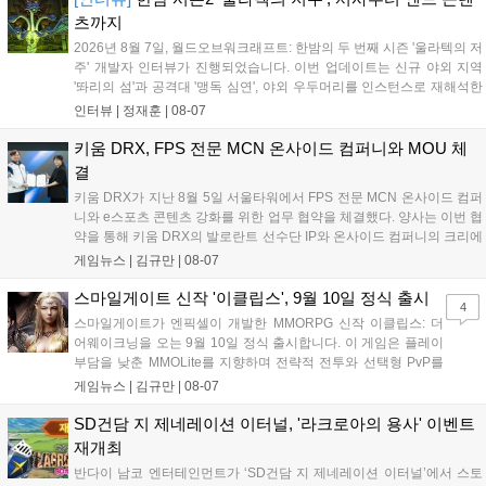
성과와 가치를 널리 알리는 권위 있는 행사가 되도록 노력하겠다
츠까지
고 밝혔습니다....
2026년 8월 7일, 월드오브워크래프트: 한밤의 두 번째 시즌 '울라텍의 저
주' 개발자 인터뷰가 진행되었습니다. 이번 업데이트는 신규 야외 지역
'똬리의 섬'과 공격대 '맹독 심연', 야외 우두머리를 인스턴스로 재해석한
'소굴'을 포함합니다. 개발진은 하우징 시스템 개선 및 신화+ 던전 로테이
인터뷰 |
정재훈
|
08-07
션, 공격대 보상 강화 등을 예고하며, 한국 팬들의 열정적인 성원에 감사
를 표했습니다....
키움 DRX, FPS 전문 MCN 온사이드 컴퍼니와 MOU 체
결
키움 DRX가 지난 8월 5일 서울타워에서 FPS 전문 MCN 온사이드 컴퍼
니와 e스포츠 콘텐츠 강화를 위한 업무 협약을 체결했다. 양사는 이번 협
약을 통해 키움 DRX의 발로란트 선수단 IP와 온사이드 컴퍼니의 크리에
이터 네트워크를 결합하여 정규 및 특별 콘텐츠를 공동 기획한다. 또한
게임뉴스 |
김규만
|
08-07
디지털 콘텐츠 제작을 넘어 팬들이 직접 참여하는 오프라인 행사 등 온·
오프라인 연계 프로그램을 순차적으로 선보이며 e스포츠 생태계 확장에
스마일게이트 신작 '이클립스', 9월 10일 정식 출시
4
나설 계획이다....
스마일게이트가 엔픽셀이 개발한 MMORPG 신작 이클립스: 더
어웨이크닝을 오는 9월 10일 정식 출시합니다. 이 게임은 플레이
부담을 낮춘 MMOLite를 지향하며 전략적 전투와 선택형 PvP를
특징으로 합니다. 현재 공식 홈페이지와 앱 마켓에서 사전등록을
게임뉴스 |
김규만
|
08-07
진행 중이며 참여자에게는 초월 소환권 등 다양한 보상을 제공합
니다. 또한 카카오톡 채널 추가 시 주차별 스페셜 쿠폰과 한정 스
SD건담 지 제네레이션 이터널, '라크로아의 용사' 이벤트
킨, 경품 이벤트 등 풍성한 혜택을 마련해 이용자들의 기대를 모
재개최
으고 있습니다....
반다이 남코 엔터테인먼트가 ‘SD건담 지 제네레이션 이터널’에서 스토