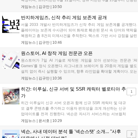
다. 실험체 관찰일지 추가와 후반부 전략 강화를 위한 다중 크로노 스피
게임뉴스 |
김규만
|
10:50
어 도입 등 다양한 업데이트와 풍성한 이벤트가 마련되어 이용자들의 기
대를 모으고 있다....
반지하게임즈, 신작 추리 게임 보존계 공개
서울 2033 개발사 반지하게임즈가 신작 추리 게임 보존계를 공개했다.
플레이어는 보존계 수사관이 되어 화재로 훼손된 문서 속 단어와 맥락을
복원하고 총 8건의 미제사건을 추적한다. 텍스트 기반 서사 강점을 살린
이번 게임은 정보 조합과 사건 재구성이 핵심이며, 현재 스팀 상점 페이
게임뉴스 |
김규만
|
10:46
지가 공개되었다. 반지하게임즈는 2027년 상반기 정식 출시를 목표로
개발에 박차를 가하고 있다....
원스토어, AI 창작 게임 전문관 오픈
원스토어가 7일 AI 기술로 제작된 게임을 모아 선보이는 전문관 ‘AI
Games’를 정식 오픈했다. 라그나로크 브레이커 등 20종의 게임을 별도
설치 없이 즉시 실행할 수 있으며, 향후 라인업을 확대할 계획이다. 오는
11일부터는 게임 실행 시 할인 쿠폰을 지급하는 오픈 기념 이벤트도 진
게임뉴스 |
김규만
|
10:36
행된다. 이번 서비스는 누구나 AI를 활용해 게임을 제작하고 유통할 수
있는 환경을 조성해 창작자와 이용자 모두에게 새로운 경험을 제공할 것
히간: 이루실, 신규 서버 및 SSR 캐릭터 벨로티아 추
1
으로 기대된다....
가
히간 이루실이 신규 서버 오픈과 함께 신규 SSR 캐릭터 및 대규
모 결투 콘텐츠를 추가하고 이용자 편의성을 크게 개선하는 신규
업데이트를 전격 진행한다. 넥슨은 자사가 서비스하는 서브컬처
게임 히간 이루실에 신규 서버 'world3'을 개설하고 신규 캐릭터
게임뉴스 |
윤서호
|
10:29
및 이벤트 스토리를 포함한 대규모 콘텐츠 업데이트를 적용했다.
이번 업데이트를 통해 어둠 속 서큐버스...
넥슨, 사내 데이터 분석 툴 '넥슨스탯' 소개... "사후
2