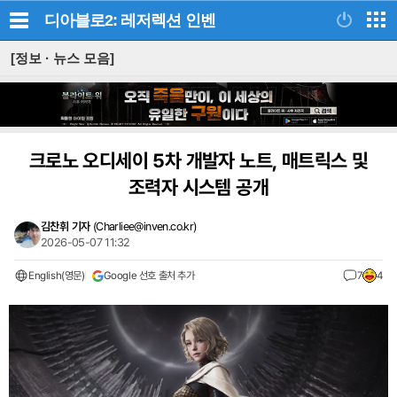
디아블로2: 레저렉션
인벤
[정보 · 뉴스 모음]
크로노 오디세이 5차 개발자 노트, 매트릭스 및
조력자 시스템 공개
김찬휘 기자
(
Charliee@inven.co.kr
)
2026-05-07 11:32
English(영문)
Google 선호 출처 추가
7
4