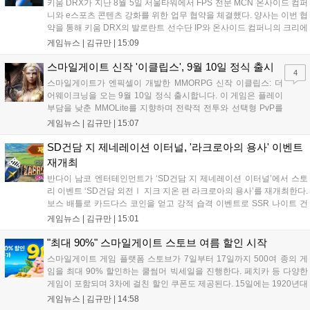
키움 DRX가 지난 8월 5일 서울타워에서 FPS 전문 MCN 온사이드 컴퍼
니와 e스포츠 콘텐츠 강화를 위한 업무 협약을 체결했다. 양사는 이번 협
약을 통해 키움 DRX의 발로란트 선수단 IP와 온사이드 컴퍼니의 크리에
이터 네트워크를 결합하여 정규 및 특별 콘텐츠를 공동 기획한다. 또한
게임뉴스 |
김규만
|
15:09
디지털 콘텐츠 제작을 넘어 팬들이 직접 참여하는 오프라인 행사 등 온·
오프라인 연계 프로그램을 순차적으로 선보이며 e스포츠 생태계 확장에
스마일게이트 신작 '이클립스', 9월 10일 정식 출시
4
나설 계획이다....
스마일게이트가 엔픽셀이 개발한 MMORPG 신작 이클립스: 더
어웨이크닝을 오는 9월 10일 정식 출시합니다. 이 게임은 플레이
부담을 낮춘 MMOLite를 지향하며 전략적 전투와 선택형 PvP를
특징으로 합니다. 현재 공식 홈페이지와 앱 마켓에서 사전등록을
게임뉴스 |
김규만
|
15:07
진행 중이며 참여자에게는 초월 소환권 등 다양한 보상을 제공합
니다. 또한 카카오톡 채널 추가 시 주차별 스페셜 쿠폰과 한정 스
SD건담 지 제네레이션 이터널, '라크로아의 용사' 이벤트
킨, 경품 이벤트 등 풍성한 혜택을 마련해 이용자들의 기대를 모
재개최
으고 있습니다....
반다이 남코 엔터테인먼트가 ‘SD건담 지 제네레이션 이터널’에서 스토
리 이벤트 ‘SD건담 외전Ⅰ 지크 지온 편 라크로아의 용사’를 재개최한다.
보스 배틀로 카드다스 코인을 얻고 강적 습격 이벤트로 SSR 나이트 건
담을 획득할 수 있다. 로그인 보너스로 최대 다이아 3,000개를 지급하며,
게임뉴스 |
김규만
|
15:01
8월 31일까지 실물대 유니콘 건담 입상 피날레를 기념해 SSR 유닛을 전
원 증정한다. 또한 9월 30일까지 공식 유튜브에서 특별 프로그램을 시청
"최대 90%" 스마일게이트 스토브 여름 할인 시작
할 수 있다....
스마일게이트 게임 플랫폼 스토브가 7일부터 17일까지 500여 종의 게
임을 최대 90% 할인하는 쿨썸머 빅세일을 진행한다. 페치카 등 다양한
게임이 포함되며 3차에 걸친 할인 쿠폰도 제공된다. 15일에는 1920년대
경성 배경의 신작 그날의 신문이 출시되며, 15일부터 17일까지는 국내
게임뉴스 |
김규만
|
14:58
개발사 게임을 위한 시크릿 쿠폰도 추가 발행될 예정이다. 자세한 내용