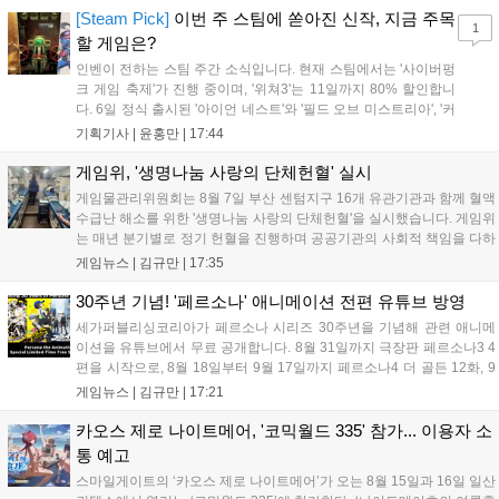
'마블 투혼: 파이팅 소울즈'와 레트로 수리 시뮬레이션 '리스토
[Steam Pick]
이번 주 스팀에 쏟아진 신작, 지금 주목
1
리'도 스팀에 정식 출시되었습니다....
할 게임은?
인벤이 전하는 스팀 주간 소식입니다. 현재 스팀에서는 '사이버펑
크 게임 축제'가 진행 중이며, '위쳐3'는 11일까지 80% 할인합니
다. 6일 정식 출시된 '아이언 네스트'와 '필드 오브 미스트리아', '커
세어 코브'가 호평받고 있습니다. 한편, 7일 출시된 '마블 투혼'은
기획기사 |
윤홍만
|
17:44
태그 시스템에 대한 호불호가 갈리며 복합적 평가를 기록 중입니
다. 유비소프트의 '고스트리콘: 와일드랜드'는 7년 만의 대규모 업
게임위, '생명나눔 사랑의 단체헌혈' 실시
데이트 '라스트 라이츠'와 함께 95% 할인 중입니다....
게임물관리위원회는 8월 7일 부산 센텀지구 16개 유관기관과 함께 혈액
수급난 해소를 위한 '생명나눔 사랑의 단체헌혈'을 실시했습니다. 게임위
는 매년 분기별로 정기 헌혈을 진행하며 공공기관의 사회적 책임을 다하
고 있으며, 이번 행사에는 영화진흥위원회 등 14개 기관 임직원이 동참
게임뉴스 |
김규만
|
17:35
해 생명 나눔을 실천했습니다. 서태건 위원장은 이웃의 생명을 지키는
따뜻한 실천에 참여한 모든 임직원에게 감사의 뜻을 전하며 헌혈 문화
30주년 기념! '페르소나' 애니메이션 전편 유튜브 방영
확산에 앞장섰습니다....
세가퍼블리싱코리아가 페르소나 시리즈 30주년을 기념해 관련 애니메
이션을 유튜브에서 무료 공개합니다. 8월 31일까지 극장판 페르소나3 4
편을 시작으로, 8월 18일부터 9월 17일까지 페르소나4 더 골든 12화, 9
월 15일부터 10월 14일까지 페르소나5 시리즈가 순차 공개됩니다. 또한
게임뉴스 |
김규만
|
17:21
8월 16일까지 SNS를 통해 축하 메시지를 모집하며, 선정된 내용은 기념
영상 및 대형 전광판에 소개될 예정입니다....
카오스 제로 나이트메어, '코믹월드 335' 참가... 이용자 소
통 예고
스마일게이트의 ‘카오스 제로 나이트메어’가 오는 8월 15일과 16일 일산