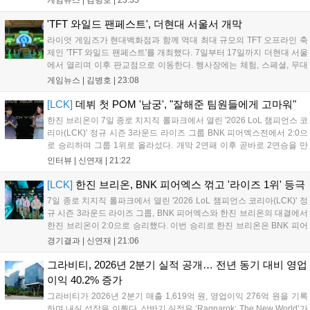
구나 참여 가능한 '소파에서 왕관까지'라는 철학을 실천하고 있습니다.
17일까지 이어지는 이번 행사는 신규 세트 체험과 공연 등 다양한 즐길
'TFT 와일드 팬페스트', 더현대 서울서 개막
거리를 제공하며, 이후 현대백화점 판교점에서도 행사가 이어질 예정입
라이엇 게임즈가 현대백화점과 함께 역대 최대 규모의 TFT 오프라인 축
니다. 연말에는 라스베이거스 오픈이 개최됩니다....
제인 'TFT 와일드 팬페스트'를 개최했다. 7일부터 17일까지 더현대 서울
에서 열리며 이후 판교점으로 이동한다. 행사장에는 체험, 스페셜, 무대
존이 마련됐으며 8일 오후 2시 인비테이셔널, 15일 오후 2시 스트리머
게임뉴스 |
김병호
|
23:08
매치, 17일 오후 7시 30분 QWER 공연 등 다채로운 일정이 준비되어 있
다. 사전 예약은 조기 마감될 만큼 큰 인기를 끌고 있다....
[LCK]
데뷔 첫 POM '남궁', "잘해준 팀원들에게 고마워"
한진 브리온이 7일 종로 치지직 롤파크에서 열린 '2026 LoL 챔피언스 코
리아(LCK)' 정규 시즌 3라운드 라이즈 그룹 BNK 피어엑스전에서 2:0으
로 승리하며 그룹 1위로 올라섰다. 개막 2연패 이후 곧바로 2연승을 만
들어내면서 이어질 4라운드에 대한 기대감을 올렸다. 다음은 이날 데뷔
인터뷰 |
신연재
|
21:22
첫 POM을 수상한 '남궁' 남궁성훈의 POM 인터뷰 전문이다....
[LCK]
한진 브리온, BNK 피어엑스 꺾고 '라이즈 1위' 등극
7일 종로 치지직 롤파크에서 열린 '2026 LoL 챔피언스 코리아(LCK)' 정
규 시즌 3라운드 라이즈 그룹, BNK 피어엑스와 한진 브리온의 대결에서
한진 브리온이 2:0으로 승리했다. 이번 승리로 한진 브리온은 BNK 피어
엑스를 제치고 라이즈 그룹 1위로 올라섰다. 1세트, 한진 브리온이 '로머'
경기결과 |
신연재
|
21:06
조우진의 로크를 중심으로 게임을 유리하게 풀어갔다. '...
그라비티, 2026년 2분기 실적 공개… 전년 동기 대비 영업
이익 40.2% 증가
그라비티가 2026년 2분기 매출 1,619억 원, 영업이익 276억 원을 기록
하며 내실 성장을 이뤘다. 상반기 실적은 ‘Ragnarok: The New World’가