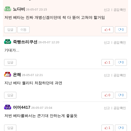
노다비
26-05-07 23:15
신고
|
공감 확인
저번 베타는 진짜 개병신겜이던데 싹 다 뜯어 고쳐야 할거임
답글
이동
4
0
죽빵쓰리쿠션
26-05-07 12:20
신고
|
공감 확인
기대가...
답글
1
0
온해
26-05-07 12:21
신고
|
공감 확인
지난 베타 퀄리티 처참하던데 과연
답글
0
0
어머4417
26-05-07 15:04
신고
|
공감 확인
저번 베타를봐서는 큰기대 안하는게 좋을듯
답글
1
0