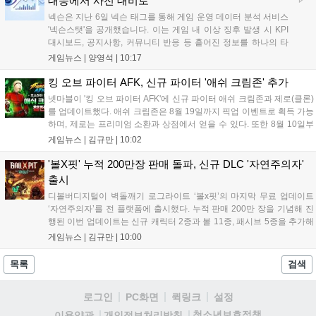
대응에서 사전 대비로"
넥슨은 지난 6일 넥슨 태그를 통해 게임 운영 데이터 분석 서비스
'넥슨스탯'을 공개했습니다. 이는 게임 내 이상 징후 발생 시 KPI
대시보드, 공지사항, 커뮤니티 반응 등 흩어진 정보를 하나의 타
임라인에 연결해 원인을 빠르게 파악하도록 돕는 관제 허브입니
게임뉴스 |
양영석
|
10:17
다. 현재 25개 이상의 프로젝트에 도입된 이 서비스는 사후 대응
중심의 운영 방식을 사전 대비 체계로 전환하며 데이터 기반의 효
킹 오브 파이터 AFK, 신규 파이터 '애쉬 크림존' 추가
율적인 의사결정을 지원하고 있습니다....
넷마블이 '킹 오브 파이터 AFK'에 신규 파이터 애쉬 크림존과 제로(클론)
를 업데이트했다. 애쉬 크림존은 8월 19일까지 픽업 이벤트로 획득 가능
하며, 제로는 프리미엄 소환과 상점에서 얻을 수 있다. 또한 8월 10일부
터 14일까지 럭키 엘피 이벤트로 론을, 13일부터 26일까지 트로피칼 아
게임뉴스 |
김규만
|
10:02
일랜드 이벤트로 펫 블레이즈와 팝시를 선보일 예정이다. 이번 업데이트
로 전략적 전투의 재미가 더욱 강화될 것으로 기대된다....
'볼X핏' 누적 200만장 판매 돌파, 신규 DLC '자연주의자'
출시
디볼버디지털이 벽돌깨기 로그라이트 ‘볼x핏’의 마지막 무료 업데이트
‘자연주의자’를 전 플랫폼에 출시했다. 누적 판매 200만 장을 기념해 진
행된 이번 업데이트는 신규 캐릭터 2종과 볼 11종, 패시브 5종을 추가해
전략적 재미를 높였다. 게임은 PC와 콘솔, 모바일에서 한글판으로 즐길
게임뉴스 |
김규만
|
10:00
수 있으며, 개발사는 조만간 게임과 관련한 새로운 소식을 전할 예정이
라고 밝혀 향후 행보에 기대감을 모으고 있다. 상세 정보는 공식 홈페이
목록
검색
지에서 확인 가능하다....
로그인
PC화면
퀵링크
설정
청소년보호정책
이용약관
개인정보처리방침