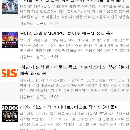
엔조이게임은 7일 SF 기갑 전략 게임 ‘타이탄 러쉬: 서바이벌’을 구글 플
레이와 애플 앱스토어에 정식 출시했다. 외계 괴수의 침공으로 붕괴한
미래를 배경으로 이용자는 직접 타이탄을 제작 및 조종하며 인류 생존을
위한 전투를 펼친다. 지휘관 모집, 피난처 운영, 연맹 협동 콘텐츠가 특징
게임뉴스 |
김규만
|
16:13
이며 출시를 기념해 접속 시 영웅 경험치와 다이아몬드 등 다양한 성장
지원 보상을 제공한다. 상세 내용은 공식 커뮤니티에서 확인 가능하다....
모바일 파밍 MMORPG, '히어로 랜드M' 정식 출시
오리엔조이는 7일 모바일 파밍 MMORPG 히어로 랜드M을 애플 앱스토
어와 구글플레이에 정식 출시했다. 스팀 원작의 핵심 재미를 모바일로
구현한 이 게임은 장비 수집과 조합을 통한 영웅 성장이 특징이며, 3개의
무기 스킬을 활용한 전략적 전투와 길드전 등 다양한 콘텐츠를 제공한
게임뉴스 |
김규만
|
16:06
다. 정식 출시를 기념해 사전예약자 50만 명 달성 보상을 포함한 다양한
혜택을 지급하며, 상세 내용은 공식 라운지에서 확인할 수 있다. 이용자
"하반기 실적 턴어라운드 목표" 데브시스터즈, 26년 2분기
는 게임 접속 및 주요 콘텐츠 플레이를 통해 성장을 지원받을 수 있다....
매출 527억 원
데브시스터즈가 2026년 2분기 매출 527억 원, 영업손실 160억 원을 기
록했다. 경영 쇄신으로 손실은 완화됐으며 3분기부터 재무 개선이 전망
된다. 쿠키런 클래식과 신작 쿠키런 키우기가 흥행 중이며, 쿠키런 키우
기는 13일 첫 업데이트를 시작으로 2주 간격의 콘텐츠를 제공한다. 또한
게임뉴스 |
김규만
|
16:03
9월 미국 로블록스 개발자 컨퍼런스에 참여해 IP 생태계를 확장할 계획
이다. 회사는 비용 효율화와 신작 흥행을 통해 하반기 실적 턴어라운드
라인게임즈 신작 '콰이어트', 테스트 참가자 3만 돌파
를 이끌 방침이다....
라인게임즈가 개발 중인 협동 코미디 호러 신작 QUIET가 지난 3일부터
시작된 스팀 플레이 테스트에서 3일 만에 참가자 3만 명을 돌파하며 큰
관심을 받고 있습니다. 오리 외계인이 보스를 피해 탈출하는 이 게임은
최대 4인 협동을 지원하며, 소음 관리와 물리 법칙을 활용한 전략적 플레