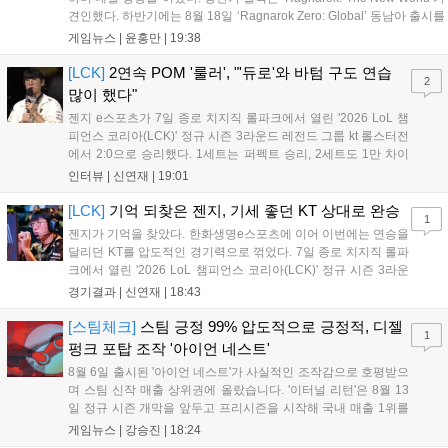
견인했다. 하반기에는 8월 18일 ‘Ragnarok Zero: Global’ 동남아 출시를
시작으로 9월 3일 ‘달려라 헤베레케 EX’, 9월 22일 ‘갈바테인’ 등 다양한
게임뉴스 |
윤홍만
|
19:38
신작을 선보인다. 4분기에는 ‘쟈레코 아케이드 콜렉션’과 ‘라이트 오디세
이’ 출시가 예정돼 있으며, 2027년에는 ‘Ragnarok 3’ 등 대작을 글로벌
[LCK]
2연속 POM '룰러', "'듀로'와 바텀 구도 연습
2
출시할 계획이다. 그라비티는 조인트벤처 설립과 라그나로크 에코 시스
많이 했다"
템 구축을 통해 신성장 동력을 확보할 방침이다....
젠지 e스포츠가 7일 종로 치지직 롤파크에서 열린 '2026 LoL 챔
피언스 코리아(LCK)' 정규 시즌 3라운드 레전드 그룹 kt 롤스터전
에서 2:0으로 승리했다. 1세트는 퍼펙트 승리, 2세트도 1만 차이
를 벌리며 25분 만에 승리하면서 말 그대로 압도적인 경기력을 선
인터뷰 |
신연재
|
19:01
보였다. '룰러' 박재혁은 1세트 코그모, 2세트 이즈리얼로 맹활약
하며 POM에 선정됐...
[LCK]
기억 되찾은 젠지, 기세 좋던 KT 상대로 완승
1
젠지가 기억을 찾았다. 한화생명e스포츠에 이어 이번에는 연승을
달리던 KT를 압도적인 경기력으로 꺾었다. 7일 종로 치지직 롤파
크에서 열린 '2026 LoL 챔피언스 코리아(LCK)' 정규 시즌 3라운
드 레전드 그룹, kt 롤스터와 젠지 e스포츠의 대결에서 젠지가 압
경기결과 |
신연재
|
18:43
승을 거뒀다. 개막주까지만 해도 급격하게 흔들리던 젠지였지만,
기억을 되찾기라도 한 듯 1,...
[스팀체크]
스팀 긍정 99% 압도적으로 긍정적, 디젤
1
펑크 포탑 조작 '아이언 네스트'
8월 6일 출시된 '아이언 네스트'가 사실적인 조작감으로 호평받으
며 스팀 신작 매출 상위권에 올랐습니다. '이터널 리턴'은 8월 13
일 정규 시즌 개막을 앞두고 프리시즌을 시작해 국내 매출 1위를
기록했습니다. 25주년을 맞은 '고스트 리콘' 시리즈는 8월 6일 쇼
게임뉴스 |
강승진
|
18:24
케이스와 함께 대규모 할인을 진행하며 순위가 급상승했고, 신작