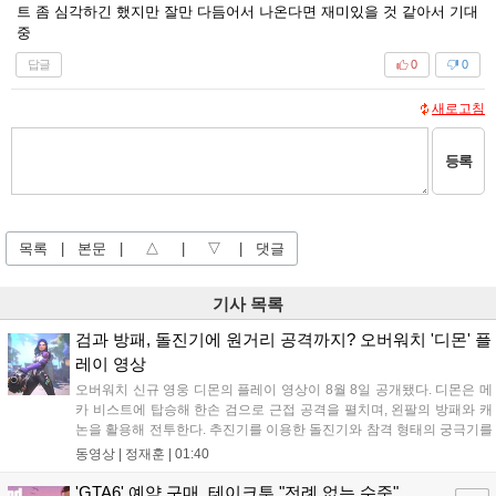
트 좀 심각하긴 했지만 잘만 다듬어서 나온다면 재미있을 것 같아서 기대
중
답글
0
0
새로고침
등록
목록
|
본문
|
△
|
▽
|
댓글
기사 목록
검과 방패, 돌진기에 원거리 공격까지? 오버워치 '디몬' 플
레이 영상
오버워치 신규 영웅 디몬의 플레이 영상이 8월 8일 공개됐다. 디몬은 메
카 비스트에 탑승해 한손 검으로 근접 공격을 펼치며, 왼팔의 방패와 캐
논을 활용해 전투한다. 추진기를 이용한 돌진기와 참격 형태의 궁극기를
보유했고, 메카 파괴 시 맨몸으로 기관총을 사용하는 특징이 있다. 디몬
동영상 |
정재훈
|
01:40
은 오는 8월 12일 시작되는 시즌4 부산의 영웅들 업데이트를 통해 정식
출시될 예정이다....
'GTA6' 예약 구매, 테이크투 "전례 없는 수준"