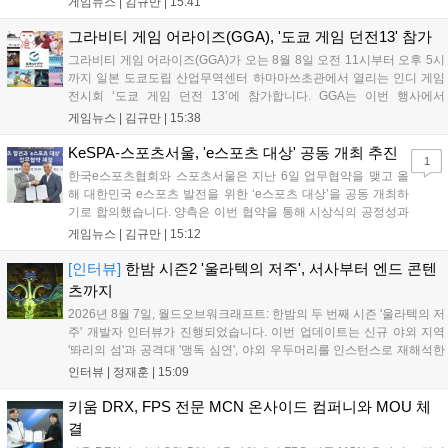
게임뉴스 |
김규만
|
15:41
이가 핵심입니다. 라인게임즈는 수집된 이용자 피드백을 반영해 게임성
을 개선 중이며, 상세 정보는 스팀 페이지에서 확인 가능합니다....
그라비티 게임 어라이즈(GGA), '도쿄 게임 던전13' 참가
그라비티 게임 어라이즈(GGA)가 오는 8월 8일 오전 11시부터 오후 5시
까지 일본 도쿄도립 산업무역센터 하마마쓰초관에서 열리는 인디 게임
전시회 ‘도쿄 게임 던전 13’에 참가합니다. GGA는 이번 행사에서
‘JALECO ARCADE COLLECTION’ 시리즈의 미공개 작품 12종을 최초
게임뉴스 |
김규만
|
15:38
공개하며, ‘다함께 쿠키요미. 월드 한국 Ver.’ 등 다양한 인디 게임을 선보
입니다. 시연 참여 관람객에게는 선착순으로 특별 굿즈를 증정하며, 인
KeSPA-스포츠서울, 'e스포츠 대상' 공동 개최 추진
1
디 게임 생태계 활성화와 신규 타이틀 반응 확인을 목표로 합니다....
한국e스포츠협회와 스포츠서울은 지난 6일 업무협약을 맺고 올
해 대한민국 e스포츠 발전을 위한 ‘e스포츠 대상’을 공동 개최하
기로 합의했습니다. 양측은 이번 협약을 통해 시상식의 공정성과
전문성을 강화하고 MZ세대를 겨냥한 미디어 영향력을 확대해 e
게임뉴스 |
김규만
|
15:12
스포츠 전 종목을 아우르는 대표 연례 행사로 육성할 계획입니다.
김영만 회장은 10년 만에 재추진되는 이번 시상식이 e스포츠의
[인터뷰]
한밤 시즌2 '울라텍의 저주', 서사부터 엔드 콘텐
성과와 가치를 널리 알리는 권위 있는 행사가 되도록 노력하겠다
츠까지
고 밝혔습니다....
2026년 8월 7일, 월드오브워크래프트: 한밤의 두 번째 시즌 '울라텍의 저
주' 개발자 인터뷰가 진행되었습니다. 이번 업데이트는 신규 야외 지역
'똬리의 섬'과 공격대 '맹독 심연', 야외 우두머리를 인스턴스로 재해석한
'소굴'을 포함합니다. 개발진은 하우징 시스템 개선 및 신화+ 던전 로테이
인터뷰 |
정재훈
|
15:09
션, 공격대 보상 강화 등을 예고하며, 한국 팬들의 열정적인 성원에 감사
를 표했습니다....
키움 DRX, FPS 전문 MCN 온사이드 컴퍼니와 MOU 체
결