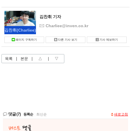
김찬휘 기자
Charliee@inven.co.kr
김찬휘
(Charliee)
페이지 구독하기
다른 기사 보기
기사 제보하기
목록
|
본문
|
△
|
▽
댓글
(7)
등록순
|
최신순
새로고침