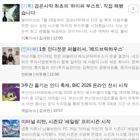
은 공식 페이지에서 확인 가능하다....
[기획]
검은사막 최초의 '하이퍼 부스트', 직접 해봤
2
습니다
펄어비스는 7월 29일부터 '검은사막'에서 신규 및 복귀 이용자를
위한 상시 성장 시스템 '하이퍼 부스트'를 시작했습니다. 이는 단
순히 최고 레벨을 제공하는 것이 아니라, 시즌 캐릭터 육성, 올비
아 아카데미 수료, 아침의 나라 설화 진행 등 4단계 과정을 통해
기획기사 |
김규만
|
12:00
게임에 적응하며 공방합 750을 목표로 성장하는 구조입니다. 이
용자는 과제를 완수하며 동(V) 투발라 장비와 검은별 무기, 카라
[인터뷰]
1호 인디전문 퍼블리셔, '레드브릭하우스'
자드 장신구 등을 획득해 주요 콘텐츠에 진입할 수 있습니다....
지난 6월 인디게임 전문 퍼블리셔 레드브릭하우스가 문을 열었다. 네오
위즈 투자사업본부에서 함께 일하던 세 사람이 나와 세운 회사다. 본부
장이던 홍지철과 인디투자실장이던 김혁진이 공동대표를, 중국사업실
장이던 이민정이 이사를 맡았다. 출범 한 달여 만에 위메이드맥스의 전
인터뷰 |
이두현
|
12:00
략적 투자와 카카오벤처스 등 5개 벤처캐피털의 재무적 투자가 연달아
들어왔다. 서비스 중인...
3주간 즐기는 인디 축제, BIC 2026 온라인 전시 시작
부산인디커넥트페스티벌 2026 온라인 페스티벌이 8월 7일 개막해 28일
까지 총 22일간 개최됩니다. 부산시와 부산정보산업진흥원 등이 주최하
는 이번 행사는 공식 누리집을 통해 진행되며, 티켓 1매로 기간 내 전시
작을 제한 없이 체험할 수 있습니다. 일반 및 루키 부문 등 다양한 인디게
게임뉴스 |
김규만
|
10:57
임을 선보이며 개발자와의 소통 기능도 제공합니다. 장소 제약 없이 전
세계 누구나 참여 가능한 이번 행사는 역대 최대 규모로 열려 인디게임
이터널 리턴, 시즌12 '세일링' 프리시즌 시작
생태계 확장에 기여할 전망입니다....
넵튠 자회사 님블뉴런이 PC 게임 '이터널 리턴'의 정규 시즌12 '세일링'
프리시즌을 시작했다. 이번 시즌은 수영복 콘셉트 스킨과 시스템 개선이
특징이며, 프리시즌은 8월 12일까지, 정규 시즌은 8월 13일부터 진행된