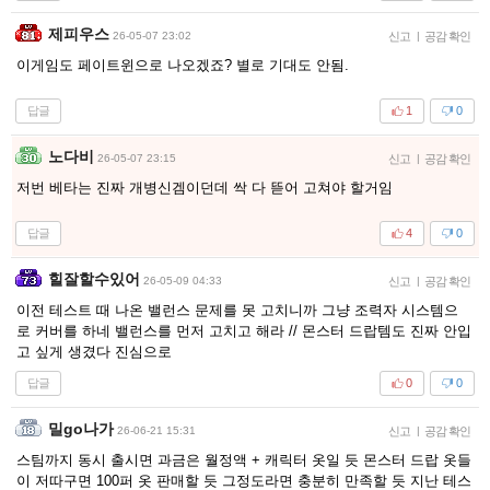
제피우스
26-05-07 23:02
신고
|
공감 확인
이게임도 페이트윈으로 나오겠죠? 별로 기대도 안됨.
답글
1
0
노다비
26-05-07 23:15
신고
|
공감 확인
저번 베타는 진짜 개병신겜이던데 싹 다 뜯어 고쳐야 할거임
답글
4
0
힐잘할수있어
26-05-09 04:33
신고
|
공감 확인
이전 테스트 때 나온 밸런스 문제를 못 고치니까 그냥 조력자 시스템으
로 커버를 하네 밸런스를 먼저 고치고 해라 // 몬스터 드랍템도 진짜 안입
고 싶게 생겼다 진심으로
답글
0
0
밀go나가
26-06-21 15:31
신고
|
공감 확인
스팀까지 동시 출시면 과금은 월정액 + 캐릭터 옷일 듯 몬스터 드랍 옷들
이 저따구면 100퍼 옷 판매할 듯 그정도라면 충분히 만족할 듯 지난 테스