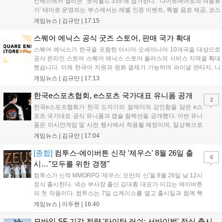
킨텍스에서 열리는 ‘코믹월드 335’에 참가한다. ‘나이트메어호의 여름휴
가’ 테마로 운영되는 부스에서는 레벨 인증 이벤트, 특별 음료 제공, 코스
프레 모델 포토존 등 다채로운 행사가 진행된다. 유명 코스어 7인이 캐릭
게임뉴스 |
김규만
|
17:15
터로 변신해 이용자를 맞이하며, SNS 인증 시 추가 굿즈도 증정한다. 자
세한 정보는 공식 커뮤니티에서 확인 가능하다....
스퀘어 에닉스 공식 굿즈 스토어, 판매 국가 확대
스퀘어 에닉스가 한국을 포함한 아시아·오세아니아 10개국을 대상으로
공식 온라인 스토어 스퀘어 에닉스 스토어 플러스의 서비스 지역을 확대
했습니다. 이제 한국어 지원과 원화 결제가 가능하며 파이널 판타지, 니
어 등 주요 게임의 피규어, 굿즈를 구매할 수 있습니다. 신상품이 순차적
게임뉴스 |
김규만
|
17:13
으로 추가될 예정이며 이용자는 사이트에서 국가를 한국으로 설정해 이
용 가능합니다....
한국e스포츠협회, e스포츠 국가대표 유니폼 공개
2
한국e스포츠협회가 한국 도자기의 절제미와 강인함을 담은 e스
포츠 국가대표 공식 유니폼과 캡슐 컬렉션을 공개했다. 이번 유니
폼은 아시안게임 및 사전 행사에서 착용될 예정이며, 일상복으로
구성된 컬렉션은 오는 8월 28일부터 골스튜디오 공식 홈페이지
게임뉴스 |
김규만
|
17:04
와 무신사, 오프라인 매장에서 판매된다. 다만 아시안게임 결선에
서는 대회 규정에 따라 별도의 유니폼을 착용할 계획이다....
[종합]
컴투스-에이버튼 신작 '제우스' 8월 26일 출
6
시…"모두를 위한 경쟁"
컴투스가 신작 MMORPG '제우스: 오만의 신'을 8월 26일 낮 12시
정식 출시한다. 넥슨 부사장 출신 김대훤 대표가 이끄는 에이버튼
의 첫 작품이다. 컴투스는 7일 쇼케이스를 열고 출시일과 함께 핵
심 콘텐츠, 유료화 정책, 운영 방향을 공개했다. 캐릭터명 선점은
게임뉴스 |
이두현
|
16:40
8월 13일 오후 8시 시작한다. '제우스: 오만의 신'은 최고신 제우스
의 오만으로 균열이...
모바일 SF 기갑 전략 '타이탄 러쉬: 서바이벌' 정식 출시