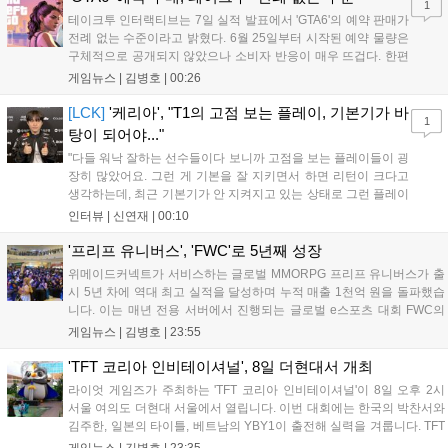
1
테이크투 인터랙티브는 7일 실적 발표에서 'GTA6'의 예약 판매가
전례 없는 수준이라고 밝혔다. 6월 25일부터 시작된 예약 물량은
구체적으로 공개되지 않았으나 소비자 반응이 매우 뜨겁다. 한편
11월 19일 PS5와 Xbox 시리즈 X|S로 정식 출시될 예정이며, 록
게임뉴스 |
김병호
|
00:26
스타 게임즈는 한국 시각 28일 오전 4시 넷플릭스를 통해 장편 영
상 'Grand Theft Auto VI: An Extended Look'을 최초 공개할 계획
[LCK]
'케리아', "T1의 고점 보는 플레이, 기본기가 바
1
이다....
탕이 되어야..."
"다들 워낙 잘하는 선수들이다 보니까 고점을 보는 플레이들이 굉
장히 많았어요. 그런 게 기본을 잘 지키면서 하면 리턴이 크다고
생각하는데, 최근 기본기가 안 지켜지고 있는 상태로 그런 플레이
를 추구하다 보니까 팀적으로 안 좋은 사고가 계속 많이 났던 것
인터뷰 |
신연재
|
00:10
같습니다." T1은 6일 서울 종로구 치지직 롤파크에서 열린 '2026
LoL 챔피언스 코리아(LCK)'...
'프리프 유니버스', 'FWC'로 5년째 성장
위메이드커넥트가 서비스하는 글로벌 MMORPG 프리프 유니버스가 출
시 5년 차에 역대 최고 실적을 달성하며 누적 매출 1천억 원을 돌파했습
니다. 이는 매년 전용 서버에서 진행되는 글로벌 e스포츠 대회 FWC의
영향이 큽니다. FWC는 이용자가 동일한 조건에서 시즌을 함께 즐기는
게임뉴스 |
김병호
|
23:55
구조로, 올해 4월 시작된 FWC 2026은 전년 대비 매출과 이용자 지표가
대폭 상승하는 성과를 냈습니다. 오는 10월 필리핀 마닐라에서 총상금
'TFT 코리아 인비테이셔널', 8일 더현대서 개최
11만 달러 규모의 제4회 FWC 그랜드 파이널이 개최될 예정이며, 위메
라이엇 게임즈가 주최하는 'TFT 코리아 인비테이셔널'이 8일 오후 2시
이드커넥트는 이를 통해 커뮤니티 중심의 장기 성장 모델을 지속할 방침
서울 여의도 더현대 서울에서 열립니다. 이번 대회에는 한국의 박찬서와
입니다....
김주한, 일본의 타이틀, 베트남의 YBY1이 출전해 실력을 겨룹니다. TFT
는 소속팀 없이 개인 자격으로 참가하는 독특한 대회 구조를 가지며, 누
게임뉴스 |
김병호
|
23:35