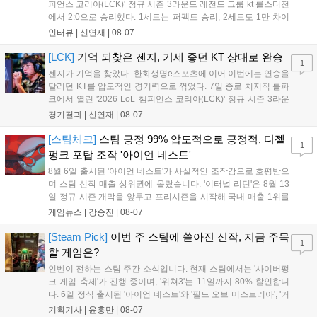
피언스 코리아(LCK)' 정규 시즌 3라운드 레전드 그룹 kt 롤스터전
에서 2:0으로 승리했다. 1세트는 퍼펙트 승리, 2세트도 1만 차이
를 벌리며 25분 만에 승리하면서 말 그대로 압도적인 경기력을 선
인터뷰 |
신연재
|
08-07
보였다. '룰러' 박재혁은 1세트 코그모, 2세트 이즈리얼로 맹활약
하며 POM에 선정됐...
[LCK]
기억 되찾은 젠지, 기세 좋던 KT 상대로 완승
1
젠지가 기억을 찾았다. 한화생명e스포츠에 이어 이번에는 연승을
달리던 KT를 압도적인 경기력으로 꺾었다. 7일 종로 치지직 롤파
크에서 열린 '2026 LoL 챔피언스 코리아(LCK)' 정규 시즌 3라운
드 레전드 그룹, kt 롤스터와 젠지 e스포츠의 대결에서 젠지가 압
경기결과 |
신연재
|
08-07
승을 거뒀다. 개막주까지만 해도 급격하게 흔들리던 젠지였지만,
기억을 되찾기라도 한 듯 1,...
[스팀체크]
스팀 긍정 99% 압도적으로 긍정적, 디젤
1
펑크 포탑 조작 '아이언 네스트'
8월 6일 출시된 '아이언 네스트'가 사실적인 조작감으로 호평받으
며 스팀 신작 매출 상위권에 올랐습니다. '이터널 리턴'은 8월 13
일 정규 시즌 개막을 앞두고 프리시즌을 시작해 국내 매출 1위를
기록했습니다. 25주년을 맞은 '고스트 리콘' 시리즈는 8월 6일 쇼
게임뉴스 |
강승진
|
08-07
케이스와 함께 대규모 할인을 진행하며 순위가 급상승했고, 신작
'마블 투혼: 파이팅 소울즈'와 레트로 수리 시뮬레이션 '리스토
[Steam Pick]
이번 주 스팀에 쏟아진 신작, 지금 주목
1
리'도 스팀에 정식 출시되었습니다....
할 게임은?
인벤이 전하는 스팀 주간 소식입니다. 현재 스팀에서는 '사이버펑
크 게임 축제'가 진행 중이며, '위쳐3'는 11일까지 80% 할인합니
다. 6일 정식 출시된 '아이언 네스트'와 '필드 오브 미스트리아', '커
세어 코브'가 호평받고 있습니다. 한편, 7일 출시된 '마블 투혼'은
기획기사 |
윤홍만
|
08-07