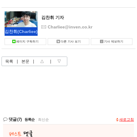
김찬휘 기자
Charliee@inven.co.kr
김찬휘
(Charliee)
페이지 구독하기
다른 기사 보기
기사 제보하기
목록
|
본문
|
△
|
▽
댓글
(7)
등록순
|
최신순
새로고침