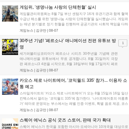
태그 시스템에 대한 호불호가 갈리며 복합적 평가를 기록 중입니
다. 유비소프트의 '고스트리콘: 와일드랜드'는 7년 만의 대규모 업
게임위, '생명나눔 사랑의 단체헌혈' 실시
데이트 '라스트 라이츠'와 함께 95% 할인 중입니다....
게임물관리위원회는 8월 7일 부산 센텀지구 16개 유관기관과 함께 혈액
수급난 해소를 위한 '생명나눔 사랑의 단체헌혈'을 실시했습니다. 게임위
는 매년 분기별로 정기 헌혈을 진행하며 공공기관의 사회적 책임을 다하
고 있으며, 이번 행사에는 영화진흥위원회 등 14개 기관 임직원이 동참
게임뉴스 |
김규만
|
08-07
해 생명 나눔을 실천했습니다. 서태건 위원장은 이웃의 생명을 지키는
따뜻한 실천에 참여한 모든 임직원에게 감사의 뜻을 전하며 헌혈 문화
30주년 기념! '페르소나' 애니메이션 전편 유튜브 방
1
확산에 앞장섰습니다....
영
세가퍼블리싱코리아가 페르소나 시리즈 30주년을 기념해 관련
애니메이션을 유튜브에서 무료 공개합니다. 8월 31일까지 극장
판 페르소나3 4편을 시작으로, 8월 18일부터 9월 17일까지 페르
소나4 더 골든 12화, 9월 15일부터 10월 14일까지 페르소나5 시
게임뉴스 |
김규만
|
08-07
리즈가 순차 공개됩니다. 또한 8월 16일까지 SNS를 통해 축하 메
시지를 모집하며, 선정된 내용은 기념 영상 및 대형 전광판에 소
카오스 제로 나이트메어, '코믹월드 335' 참가... 이용자 소
개될 예정입니다....
통 예고
스마일게이트의 ‘카오스 제로 나이트메어’가 오는 8월 15일과 16일 일산
킨텍스에서 열리는 ‘코믹월드 335’에 참가한다. ‘나이트메어호의 여름휴
가’ 테마로 운영되는 부스에서는 레벨 인증 이벤트, 특별 음료 제공, 코스
프레 모델 포토존 등 다채로운 행사가 진행된다. 유명 코스어 7인이 캐릭
게임뉴스 |
김규만
|
08-07
터로 변신해 이용자를 맞이하며, SNS 인증 시 추가 굿즈도 증정한다. 자
세한 정보는 공식 커뮤니티에서 확인 가능하다....
스퀘어 에닉스 공식 굿즈 스토어, 판매 국가 확대
스퀘어 에닉스가 한국을 포함한 아시아·오세아니아 10개국을 대상으로