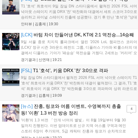
T1 '호석' 최호석이 9일 잠실 DN 스타디움에서 펼쳐진 2026 FSL 서머
넉아웃 스테이지 키움 DRX '찬' 박찬화와 대결에서 세트 스코어 3:0으로
승리하고 파이널 스테이지 진출에 성공했다. 경기 후 만난 '호석'은 "상대
가 강하지만, 내가 할 것만 잘하면 충분히 승산이 있을 것 같았다"고 말하
인터뷰 |
김홍제
|
19:30
며 앞으로 좀 더 잘하면 충분히 우승까지 노려볼 수 있...
[LCK]
바텀 차이 만들어낸 DK, KT에 2:1 역전승...14승째
9일 서울 종로 치지직 롤파크에서 열린 '2026 LoL 챔피언스 코리아
(LCK)' 정규 시즌 3라운드 레전드 그룹, 디플러스 기아와 kt 롤스터의 대
결에서 디플러스 기아가 '패승승' 역전승을 거뒀다. 2세트는 '커리어' 오
현석의 메이킹과 '쇼메이커' 허수의 캐리력이 빛났고, 3세트에서는 라인
경기결과 |
신연재
|
19:21
전부터 '바텀 차이'를 외치며 승리로 연결했다. 1세트, 미드 합...
[FSL]
T1 '호석', 키움 DRX '찬' 3:0으로 격파
9일 잠실 DN 스타디움에서 펼쳐진 2026 FSL 서머 넉아웃 스테이지 T1
'호석' 최호석과 키움 DRX '찬' 박찬화의 대결이 펼쳐졌다. 그 결과, T1 '호
석' 최호석이 키움 DRX '찬' 박찬화를 3:0으로 격파하며 상위 라운드로
진출했고, '찬'은 탈락하고 말았다. 경기 초반, 5분 만에 골 찬스를 잡은
경기결과 |
김홍제
|
19:09
'호석'이었는데 아쉽게 볼이 빗나가고 말았...
[뉴스]
잔홍, 링코와 여름 이벤트, 수영복까지 총출
4
동! '이환' 1.3 버전 방송 정리
'이환'의 1.3 버전 「안개 너머의 별빛」이 8월 19일부터 9월 30
일까지 진행된다. 이번 업데이트로 신규 지역 어스름 구역과 메인
스토리 6장이 추가되며, S급 캐릭터 잔홍과 링코가 순차적으로
등장한다. 여름 시즌을 맞아 비치발리볼, 수상 오토바이 등 다채
게임뉴스 |
이성혁
|
23:22