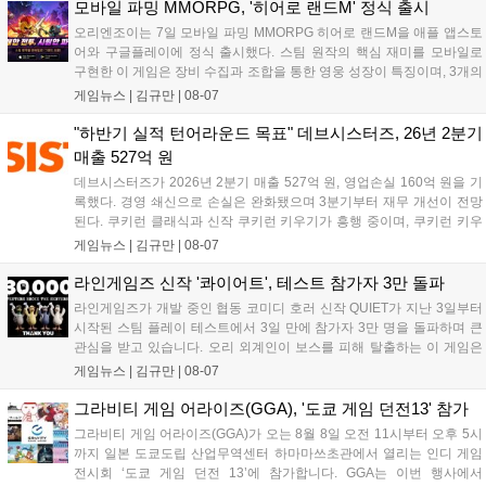
지원 보상을 제공한다. 상세 내용은 공식 커뮤니티에서 확인 가능하다....
모바일 파밍 MMORPG, '히어로 랜드M' 정식 출시
오리엔조이는 7일 모바일 파밍 MMORPG 히어로 랜드M을 애플 앱스토
어와 구글플레이에 정식 출시했다. 스팀 원작의 핵심 재미를 모바일로
구현한 이 게임은 장비 수집과 조합을 통한 영웅 성장이 특징이며, 3개의
무기 스킬을 활용한 전략적 전투와 길드전 등 다양한 콘텐츠를 제공한
게임뉴스 |
김규만
|
08-07
다. 정식 출시를 기념해 사전예약자 50만 명 달성 보상을 포함한 다양한
혜택을 지급하며, 상세 내용은 공식 라운지에서 확인할 수 있다. 이용자
"하반기 실적 턴어라운드 목표" 데브시스터즈, 26년 2분기
는 게임 접속 및 주요 콘텐츠 플레이를 통해 성장을 지원받을 수 있다....
매출 527억 원
데브시스터즈가 2026년 2분기 매출 527억 원, 영업손실 160억 원을 기
록했다. 경영 쇄신으로 손실은 완화됐으며 3분기부터 재무 개선이 전망
된다. 쿠키런 클래식과 신작 쿠키런 키우기가 흥행 중이며, 쿠키런 키우
기는 13일 첫 업데이트를 시작으로 2주 간격의 콘텐츠를 제공한다. 또한
게임뉴스 |
김규만
|
08-07
9월 미국 로블록스 개발자 컨퍼런스에 참여해 IP 생태계를 확장할 계획
이다. 회사는 비용 효율화와 신작 흥행을 통해 하반기 실적 턴어라운드
라인게임즈 신작 '콰이어트', 테스트 참가자 3만 돌파
를 이끌 방침이다....
라인게임즈가 개발 중인 협동 코미디 호러 신작 QUIET가 지난 3일부터
시작된 스팀 플레이 테스트에서 3일 만에 참가자 3만 명을 돌파하며 큰
관심을 받고 있습니다. 오리 외계인이 보스를 피해 탈출하는 이 게임은
최대 4인 협동을 지원하며, 소음 관리와 물리 법칙을 활용한 전략적 플레
게임뉴스 |
김규만
|
08-07
이가 핵심입니다. 라인게임즈는 수집된 이용자 피드백을 반영해 게임성
을 개선 중이며, 상세 정보는 스팀 페이지에서 확인 가능합니다....
그라비티 게임 어라이즈(GGA), '도쿄 게임 던전13' 참가
그라비티 게임 어라이즈(GGA)가 오는 8월 8일 오전 11시부터 오후 5시
까지 일본 도쿄도립 산업무역센터 하마마쓰초관에서 열리는 인디 게임
전시회 ‘도쿄 게임 던전 13’에 참가합니다. GGA는 이번 행사에서