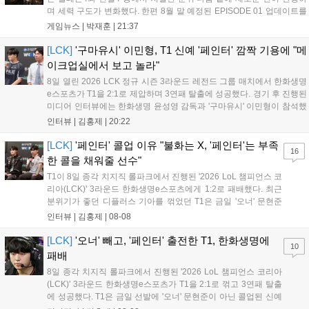
며 세력 구도가 변화했다. 한편 8월 말 예정된 EPISODE 01 업데이트를
통해 월드 콘텐츠가 추가될 예정이며, 이를 통해 추후 주신 및 절대신에
게임뉴스 |
박재훈
|
21:37
대한 정보가 공개될 것으로 기대된다. 서버별 입지 확보를 위한 경쟁은
더욱 가속화될 전망이다....
[LCK]
'구마유시' 이민형, T1 신예 '페인터' 깜짝 기용에 "메
이크업실에서 보고 놀라"
8일 열린 2026 LCK 정규 시즌 3라운드 레전드 그룹 매치에서 한화생명
e스포츠가 T1을 2:1로 제압하며 3연패 탈출에 성공했다. 경기 후 진행된
미디어 인터뷰에는 한화생명 윤성영 감독과 '구마유시' 이민형이 참석했
다. 먼저 승리 소감에 대해 윤성영 감독은 "오랜만에 승리해 기분이 좋고,
인터뷰 |
김홍제
|
20:22
남은 경기도 잘 준비하겠다"고 밝혔으며, '구마유시' 역시 "3...
[LCK]
'페인터' 콜업 이유 "불화는 X, '페인터'는 부족
16
한 콜을 채워줄 선수"
T1이 8일 종각 치지직 롤파크에서 진행된 '2026 LoL 챔피언스 코
리아(LCK)' 3라운드 한화생명e스포츠에게 1:2로 패배했다. 최근
분위기가 좋던 디플러스 기아를 꺾었던 T1은 금일 '오너' 문현준
을 빼고 신예 '페인터' 김은후를 투입시키는 강수를 뒀으나 결국
인터뷰 |
김홍제
|
08-08
아쉬운 결과를 맞이하게 됐다. 이하 T1 임재현 감독대행과 '페이
즈' 김수환의 인터뷰 내...
[LCK]
'오너' 빼고, '페인터' 출전한 T1, 한화생명에
10
패배
8일 종각 치지직 롤파크에서 진행된 '2026 LoL 챔피언스 코리아
(LCK)' 3라운드 한화생명e스포츠가 T1을 2:1로 꺾고 3연패 탈출
에 성공했다. T1은 금일 선발에 '오너' 문현준이 아닌 콜업된 신예
'페인터' 김은후를 투입했지만, 결국 1:2로 패배하고 말았다. T1은