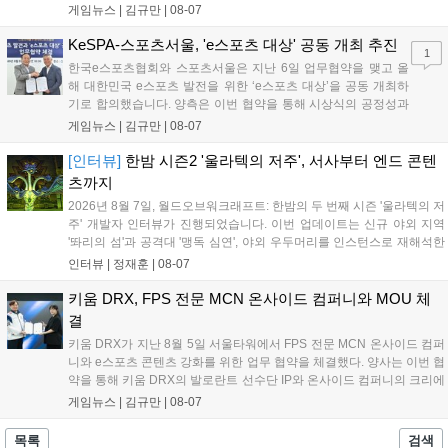
‘JALECO ARCADE COLLECTION’ 시리즈의 미공개 작품 12종을 최초
게임뉴스 |
김규만
|
08-07
공개하며, ‘다함께 쿠키요미. 월드 한국 Ver.’ 등 다양한 인디 게임을 선보
입니다. 시연 참여 관람객에게는 선착순으로 특별 굿즈를 증정하며, 인
KeSPA-스포츠서울, 'e스포츠 대상' 공동 개최 추진
1
디 게임 생태계 활성화와 신규 타이틀 반응 확인을 목표로 합니다....
한국e스포츠협회와 스포츠서울은 지난 6일 업무협약을 맺고 올
해 대한민국 e스포츠 발전을 위한 ‘e스포츠 대상’을 공동 개최하
기로 합의했습니다. 양측은 이번 협약을 통해 시상식의 공정성과
전문성을 강화하고 MZ세대를 겨냥한 미디어 영향력을 확대해 e
게임뉴스 |
김규만
|
08-07
스포츠 전 종목을 아우르는 대표 연례 행사로 육성할 계획입니다.
김영만 회장은 10년 만에 재추진되는 이번 시상식이 e스포츠의
[인터뷰]
한밤 시즌2 '울라텍의 저주', 서사부터 엔드 콘텐
성과와 가치를 널리 알리는 권위 있는 행사가 되도록 노력하겠다
츠까지
고 밝혔습니다....
2026년 8월 7일, 월드오브워크래프트: 한밤의 두 번째 시즌 '울라텍의 저
주' 개발자 인터뷰가 진행되었습니다. 이번 업데이트는 신규 야외 지역
'똬리의 섬'과 공격대 '맹독 심연', 야외 우두머리를 인스턴스로 재해석한
'소굴'을 포함합니다. 개발진은 하우징 시스템 개선 및 신화+ 던전 로테이
인터뷰 |
정재훈
|
08-07
션, 공격대 보상 강화 등을 예고하며, 한국 팬들의 열정적인 성원에 감사
를 표했습니다....
키움 DRX, FPS 전문 MCN 온사이드 컴퍼니와 MOU 체
결
키움 DRX가 지난 8월 5일 서울타워에서 FPS 전문 MCN 온사이드 컴퍼
니와 e스포츠 콘텐츠 강화를 위한 업무 협약을 체결했다. 양사는 이번 협
약을 통해 키움 DRX의 발로란트 선수단 IP와 온사이드 컴퍼니의 크리에
이터 네트워크를 결합하여 정규 및 특별 콘텐츠를 공동 기획한다. 또한
게임뉴스 |
김규만
|
08-07
디지털 콘텐츠 제작을 넘어 팬들이 직접 참여하는 오프라인 행사 등 온·
오프라인 연계 프로그램을 순차적으로 선보이며 e스포츠 생태계 확장에
목록
검색