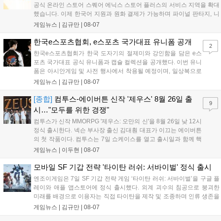
공식 온라인 스토어 스퀘어 에닉스 스토어 플러스의 서비스 지역을 확대
했습니다. 이제 한국어 지원과 원화 결제가 가능하며 파이널 판타지, 니
어 등 주요 게임의 피규어, 굿즈를 구매할 수 있습니다. 신상품이 순차적
게임뉴스 |
김규만
|
08-07
으로 추가될 예정이며 이용자는 사이트에서 국가를 한국으로 설정해 이
용 가능합니다....
한국e스포츠협회, e스포츠 국가대표 유니폼 공개
2
한국e스포츠협회가 한국 도자기의 절제미와 강인함을 담은 e스
포츠 국가대표 공식 유니폼과 캡슐 컬렉션을 공개했다. 이번 유니
폼은 아시안게임 및 사전 행사에서 착용될 예정이며, 일상복으로
구성된 컬렉션은 오는 8월 28일부터 골스튜디오 공식 홈페이지
게임뉴스 |
김규만
|
08-07
와 무신사, 오프라인 매장에서 판매된다. 다만 아시안게임 결선에
서는 대회 규정에 따라 별도의 유니폼을 착용할 계획이다....
[종합]
컴투스-에이버튼 신작 '제우스' 8월 26일 출
9
시…"모두를 위한 경쟁"
컴투스가 신작 MMORPG '제우스: 오만의 신'을 8월 26일 낮 12시
정식 출시한다. 넥슨 부사장 출신 김대훤 대표가 이끄는 에이버튼
의 첫 작품이다. 컴투스는 7일 쇼케이스를 열고 출시일과 함께 핵
심 콘텐츠, 유료화 정책, 운영 방향을 공개했다. 캐릭터명 선점은
게임뉴스 |
이두현
|
08-07
8월 13일 오후 8시 시작한다. '제우스: 오만의 신'은 최고신 제우스
의 오만으로 균열이...
모바일 SF 기갑 전략 '타이탄 러쉬: 서바이벌' 정식 출시
엔조이게임은 7일 SF 기갑 전략 게임 ‘타이탄 러쉬: 서바이벌’을 구글 플
레이와 애플 앱스토어에 정식 출시했다. 외계 괴수의 침공으로 붕괴한
미래를 배경으로 이용자는 직접 타이탄을 제작 및 조종하며 인류 생존을
위한 전투를 펼친다. 지휘관 모집, 피난처 운영, 연맹 협동 콘텐츠가 특징
게임뉴스 |
김규만
|
08-07
이며 출시를 기념해 접속 시 영웅 경험치와 다이아몬드 등 다양한 성장