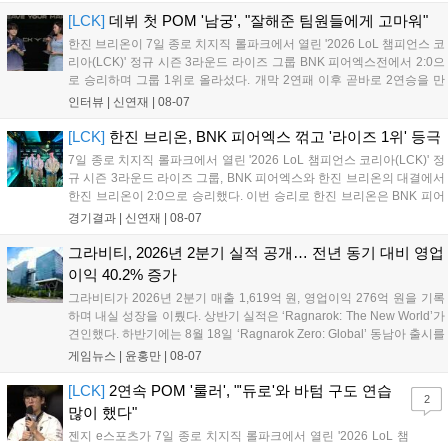
연 등 다채로운 일정이 준비되어 있다. 사전 예약은 조기 마감될
[LCK]
데뷔 첫 POM '남궁', "잘해준 팀원들에게 고마워"
만큼 큰 인기를 끌고 있다....
한진 브리온이 7일 종로 치지직 롤파크에서 열린 '2026 LoL 챔피언스 코
리아(LCK)' 정규 시즌 3라운드 라이즈 그룹 BNK 피어엑스전에서 2:0으
로 승리하며 그룹 1위로 올라섰다. 개막 2연패 이후 곧바로 2연승을 만
들어내면서 이어질 4라운드에 대한 기대감을 올렸다. 다음은 이날 데뷔
인터뷰 |
신연재
|
08-07
첫 POM을 수상한 '남궁' 남궁성훈의 POM 인터뷰 전문이다....
[LCK]
한진 브리온, BNK 피어엑스 꺾고 '라이즈 1위' 등극
7일 종로 치지직 롤파크에서 열린 '2026 LoL 챔피언스 코리아(LCK)' 정
규 시즌 3라운드 라이즈 그룹, BNK 피어엑스와 한진 브리온의 대결에서
한진 브리온이 2:0으로 승리했다. 이번 승리로 한진 브리온은 BNK 피어
엑스를 제치고 라이즈 그룹 1위로 올라섰다. 1세트, 한진 브리온이 '로머'
경기결과 |
신연재
|
08-07
조우진의 로크를 중심으로 게임을 유리하게 풀어갔다. '...
그라비티, 2026년 2분기 실적 공개… 전년 동기 대비 영업
이익 40.2% 증가
그라비티가 2026년 2분기 매출 1,619억 원, 영업이익 276억 원을 기록
하며 내실 성장을 이뤘다. 상반기 실적은 ‘Ragnarok: The New World’가
견인했다. 하반기에는 8월 18일 ‘Ragnarok Zero: Global’ 동남아 출시를
시작으로 9월 3일 ‘달려라 헤베레케 EX’, 9월 22일 ‘갈바테인’ 등 다양한
게임뉴스 |
윤홍만
|
08-07
신작을 선보인다. 4분기에는 ‘쟈레코 아케이드 콜렉션’과 ‘라이트 오디세
이’ 출시가 예정돼 있으며, 2027년에는 ‘Ragnarok 3’ 등 대작을 글로벌
[LCK]
2연속 POM '룰러', "'듀로'와 바텀 구도 연습
2
출시할 계획이다. 그라비티는 조인트벤처 설립과 라그나로크 에코 시스
많이 했다"
템 구축을 통해 신성장 동력을 확보할 방침이다....
젠지 e스포츠가 7일 종로 치지직 롤파크에서 열린 '2026 LoL 챔