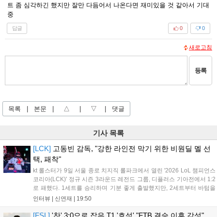
트 좀 심각하긴 했지만 잘만 다듬어서 나온다면 재미있을 것 같아서 기대
중
답글
0
0
새로고침
등록
목록
|
본문
|
△
|
▽
|
댓글
기사 목록
[LCK]
고동빈 감독, "강한 라인전 막기 위한 비원딜 멜 선
택, 패착"
kt 롤스터가 9일 서울 종로 치지직 롤파크에서 열린 '2026 LoL 챔피언스
코리아(LCK)' 정규 시즌 3라운드 레전드 그룹, 디플러스 기아전에서 1:2
로 패했다. 1세트를 승리하며 기분 좋게 출발했지만, 2세트부터 바텀을
중심으로 게임을 풀어간 디플러스 기아의 승리 플랜을 막아내지 못했다.
인터뷰 |
신연재
|
19:50
경기 종료 후 기자실을 찾은 고동빈 감독은 "상대가 디플러스...
[FSL]
'찬' 3:0으로 잡은 T1 '호석' "FTB 결승 이후 각성"