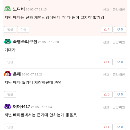
노다비
26-05-07 23:15
신고
|
공감 확인
저번 베타는 진짜 개병신겜이던데 싹 다 뜯어 고쳐야 할거임
답글
이동
4
0
죽빵쓰리쿠션
26-05-07 12:20
신고
|
공감 확인
기대가...
답글
1
0
온해
26-05-07 12:21
신고
|
공감 확인
지난 베타 퀄리티 처참하던데 과연
답글
0
0
어머4417
26-05-07 15:04
신고
|
공감 확인
저번 베타를봐서는 큰기대 안하는게 좋을듯
답글
1
0