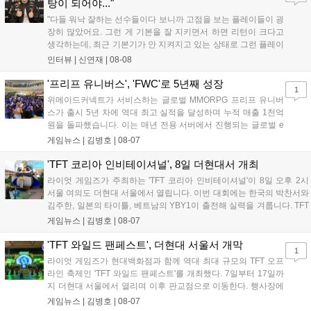
탕이 되어야..."
"다들 워낙 잘하는 선수들이다 보니까 고점을 보는 플레이들이 굉
장히 많았어요. 그런 게 기본을 잘 지키면서 하면 리턴이 크다고
생각하는데, 최근 기본기가 안 지켜지고 있는 상태로 그런 플레이
를 추구하다 보니까 팀적으로 안 좋은 사고가 계속 많이 났던 것
인터뷰 |
신연재
|
08-08
같습니다." T1은 6일 서울 종로구 치지직 롤파크에서 열린 '2026
LoL 챔피언스 코리아(LCK)'...
'프리프 유니버스', 'FWC'로 5년째 성장
1
위메이드커넥트가 서비스하는 글로벌 MMORPG 프리프 유니버
스가 출시 5년 차에 역대 최고 실적을 달성하며 누적 매출 1천억
원을 돌파했습니다. 이는 매년 전용 서버에서 진행되는 글로벌 e
스포츠 대회 FWC의 영향이 큽니다. FWC는 이용자가 동일한 조
게임뉴스 |
김병호
|
08-07
건에서 시즌을 함께 즐기는 구조로, 올해 4월 시작된 FWC 2026
은 전년 대비 매출과 이용자 지표가 대폭 상승하는 성과를 냈습니
'TFT 코리아 인비테이셔널', 8일 더현대서 개최
다. 오는 10월 필리핀 마닐라에서 총상금 11만 달러 규모의 제4회
라이엇 게임즈가 주최하는 'TFT 코리아 인비테이셔널'이 8일 오후 2시
FWC 그랜드 파이널이 개최될 예정이며, 위메이드커넥트는 이를
서울 여의도 더현대 서울에서 열립니다. 이번 대회에는 한국의 박찬서와
통해 커뮤니티 중심의 장기 성장 모델을 지속할 방침입니다....
김주한, 일본의 타이틀, 베트남의 YBY1이 출전해 실력을 겨룹니다. TFT
는 소속팀 없이 개인 자격으로 참가하는 독특한 대회 구조를 가지며, 누
게임뉴스 |
김병호
|
08-07
구나 참여 가능한 '소파에서 왕관까지'라는 철학을 실천하고 있습니다.
17일까지 이어지는 이번 행사는 신규 세트 체험과 공연 등 다양한 즐길
'TFT 와일드 팬페스트', 더현대 서울서 개막
1
거리를 제공하며, 이후 현대백화점 판교점에서도 행사가 이어질 예정입
라이엇 게임즈가 현대백화점과 함께 역대 최대 규모의 TFT 오프
니다. 연말에는 라스베이거스 오픈이 개최됩니다....
라인 축제인 'TFT 와일드 팬페스트'를 개최했다. 7일부터 17일까
지 더현대 서울에서 열리며 이후 판교점으로 이동한다. 행사장에
는 체험, 스페셜, 무대 존이 마련됐으며 8일 오후 2시 인비테이셔
게임뉴스 |
김병호
|
08-07
널, 15일 오후 2시 스트리머 매치, 17일 오후 7시 30분 QWER 공