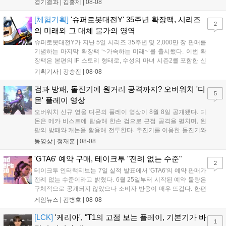
경기결과 |
김홍제
|
08-08
'케리아'의 카밀이 좋은 플레이를 통해 한화생명 바텀 듀오의 점멸
을 빼냈다....
[체험기획]
'슈퍼로봇대전Y' 35주년 확장팩, 시리즈
2
의 미래와 그 대체 불가의 영역
슈퍼로봇대전Y가 지난 5일 시리즈 35주년 및 2,000만 장 판매를
기념하는 마지막 확장팩 ‘~가속하는 미래~’를 출시했다. 이번 확
장팩은 본편의 IF 스토리 형태로, 수성의 마녀 시즌2를 포함한 신
규 참전작과 크로스오버 합체기를 선보이며 작품을 완결 짓는다.
기획기사 |
강승진
|
08-08
기존 연출의 한계와 로봇 게임 시장의 어려움 속에서도 팬들이 원
하는 몰입감 있는 서사와 조합을 구현하며 시리즈의 미래를 향한
검과 방패, 돌진기에 원거리 공격까지? 오버워치 '디
5
새로운 가능성을 제시했다....
몬' 플레이 영상
오버워치 신규 영웅 디몬의 플레이 영상이 8월 8일 공개됐다. 디
몬은 메카 비스트에 탑승해 한손 검으로 근접 공격을 펼치며, 왼
팔의 방패와 캐논을 활용해 전투한다. 추진기를 이용한 돌진기와
참격 형태의 궁극기를 보유했고, 메카 파괴 시 맨몸으로 기관총을
동영상 |
정재훈
|
08-08
사용하는 특징이 있다. 디몬은 오는 8월 12일 시작되는 시즌4 부
산의 영웅들 업데이트를 통해 정식 출시될 예정이다....
'GTA6' 예약 구매, 테이크투 "전례 없는 수준"
2
테이크투 인터랙티브는 7일 실적 발표에서 'GTA6'의 예약 판매가
전례 없는 수준이라고 밝혔다. 6월 25일부터 시작된 예약 물량은
구체적으로 공개되지 않았으나 소비자 반응이 매우 뜨겁다. 한편
11월 19일 PS5와 Xbox 시리즈 X|S로 정식 출시될 예정이며, 록
게임뉴스 |
김병호
|
08-08
스타 게임즈는 한국 시각 28일 오전 4시 넷플릭스를 통해 장편 영
상 'Grand Theft Auto VI: An Extended Look'을 최초 공개할 계획
[LCK]
'케리아', "T1의 고점 보는 플레이, 기본기가 바
1
이다....