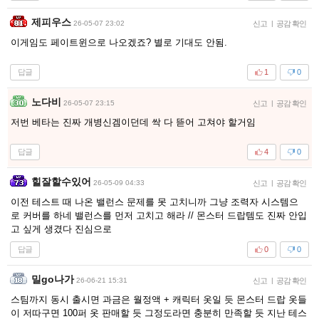
제피우스
26-05-07 23:02
신고
|
공감 확인
이게임도 페이트윈으로 나오겠죠? 별로 기대도 안됨.
답글
1
0
노다비
26-05-07 23:15
신고
|
공감 확인
저번 베타는 진짜 개병신겜이던데 싹 다 뜯어 고쳐야 할거임
답글
4
0
힐잘할수있어
26-05-09 04:33
신고
|
공감 확인
이전 테스트 때 나온 밸런스 문제를 못 고치니까 그냥 조력자 시스템으
로 커버를 하네 밸런스를 먼저 고치고 해라 // 몬스터 드랍템도 진짜 안입
고 싶게 생겼다 진심으로
답글
0
0
밀go나가
26-06-21 15:31
신고
|
공감 확인
스팀까지 동시 출시면 과금은 월정액 + 캐릭터 옷일 듯 몬스터 드랍 옷들
이 저따구면 100퍼 옷 판매할 듯 그정도라면 충분히 만족할 듯 지난 테스