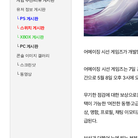
게임 추천/리뷰 게시판
유저 정보 게시판
└
PS 게시판
└
스위치 게시판
└
XBOX 게시판
└
PC 게시판
어메이징 시선 게임즈가 개발한 
콘솔 이미지 갤러리
└
스크린샷
어메이징 시선 게임즈는 7일 
└
동영상
간으로 5월 8일 오후 3시에 
무기한 점검에 대한 보상으로는 
택이 가능한 '여전한 동행·고급
상, 명함, 프로필, 채팅 이모티
급된다.