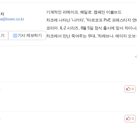
기계적인 리메이크, 헤일로: 캠페인 이볼브드
기자
ee@inven.co.kr
차조에 나타난 '니키타', "타르코프 PvE 프레스티지 연
코리아. IL-2 시리즈, 8월 5일 정식 출시에 앞서 차이
보기
기사 제보하기
차조에서 만난 죽여주는 무대, '차레브나. 에이지 오브 
)
공감
비공
0
)
공감
비공
0