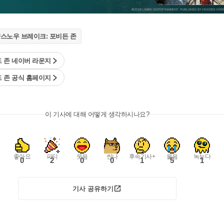
#스노우 브레이크: 포비든 존
 존 네이버 라운지
 존 공식 홈페이지
이 기사에 대해 어떻게 생각하시나요?
좋아요
파티
웃음
씬나
후속기사+
울음
녹는다
0
2
0
0
1
5
1
기사 공유하기