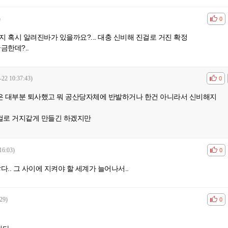
)
공감
비공
0
지 혹시 알려진바가 있을까요?... 대충 신비해 진걸로 거진 확정
금한데?..
-22 10:37:43)
공감
비공
0
은 대부분 퇴사했고 뭐 공산당자체에 반발하거나 한건 아니라서 신비해지
걸로 거지같게 만들긴 하겠지만
16:03)
공감
비공
0
다.. 그 사이에 지켜야 할 세계가 늘어나서..
29)
공감
비공
0