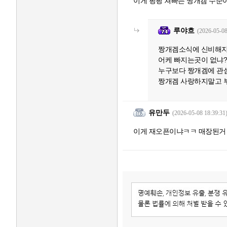
이게 핑핑 쳐빠는 짱개겜 수준
루야흐
(2026-05-08
짱개겜소식에 신비해지
어케 빠지는곳이 없냐?
누구보다 짱개겜에 관
짱개겜 사랑하지말고 
유만두
(2026-05-08 18:39:31
이게 재오픈이냐ㅋㅋ 매장된거