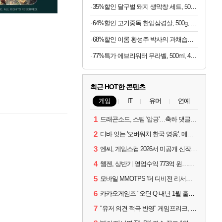
35%할인 달구벌 돼지 생막창 세트, 500g, 2봉
64%할인 고기중독 한입삼겹살, 500g, 4개
68%할인 이롬 황성주 박사의 과채습관 퍼플, 190ml, 16개
77%특가 에브리워터 무라벨, 500ml, 40개
최근 HOT한 콘텐츠
게임
IT
유머
연예
1
드래곤소드, 스팀 '압긍'…축하 댓글 달고 게임 코드 받자!
2
디바 잇는 '오버워치 한국 영웅', 메카 파일럿 디몬 나온다
3
엔씨, 게임스컴 2026서 미공개 신작 최초 공개
4
웹젠, 상반기 영업수익 773억 원…순이익 89% 증가
5
모바일 MMOTPS '더 디비전 리서전스', 6일 스팀에도 출시
6
카카오게임즈 "오딘 Q 내년 1월 출시, 연기는 없다"
7
"유저 의견 적극 반영" 게임프리크, 비스트 오브 리인카네이션 개선 나선다