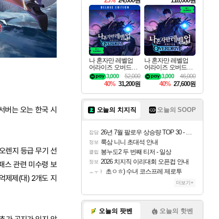
25%
24,000원
118,000원
ouls Ultimate Edition
Pre-Purchase
나 혼자만 레벨업
나 혼자만 레벨업
어라이즈 오버드라
어라이즈 오버드라
이브 디럭스 에디션
이브 Solo Leveling A
3,000
52,000
3,000
46,000
Solo Leveling Arise
rise
40%
31,200원
40%
27,600원
Overdrive Deluxe Edi
tion
서버는 오는 한국 시
오늘의 치지직
오늘의 SOOP
26년 7월 팔로우 상승량 TOP 30 - 월간 치지직
잡담
룩삼 니니 초대석 안내
정보
 오렌지 등급 무기 선
봉누도2 두 번째 티저 - 일상
클립
2026 치지직 이리대회 오픈컵 안내
정보
 패스 관련 미수령 보
초ㅇㅎ) 수녀 코스프레 제로투
ㅗㅜㅑ
 억제제(대) 2개도 지
더보기+
오늘의 팟벤
오늘의 핫벤