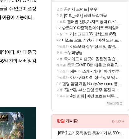
추가 공지가 있지 않
들을 수 없으며 설정
공명자 모먼트 | 수수
명조
[여행_국내] 남해 독일마을
여행
 이용이 가능하다.
챕터별 길찾기/지도 공략 (1 ~ 12장)
비스트
슈로대Y 확장팩 업데이트 트레일러
PV
리싱크드 1.06 패치노트 (8/5)
리싱크드
비스트 오브 리인카네이션 오픈 트레일러
PV
아스오라 성우 정보 및 출연작 모음
아스오라
임이다. 한 때 중국
스누피냥님
명조
국내에도 이쁜곳이 많은것 같습니다
여행
6일 간의 서버 점검
중국 CXMT, D램 매출 점유율 7%…글로벌 4위로 부상
해외겜
캐릭터 소개 - 카가미하라 하루
아스오라
아사쿠라 마이 성우 정보 및 주요 필모
아스오라
힐링 탐험 게임 Bearly Awesome 챕터 1 트레일러
PV
7월~8월 부산-단양-충주-울진 다녀왔어요~
여행
4컷 만화 | 야간 보초는 너무 힘들어
아주프로
새로고침
핫딜
게시판
더보기+
[63%] 고기중독 칼집 통갈매기살, 500g, 2팩