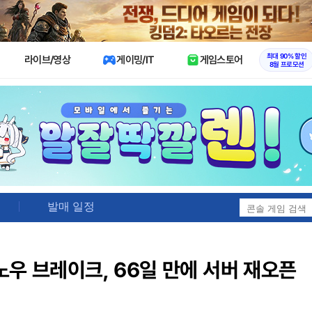
X
최대 90% 할인
라이브/영상
게이밍/IT
게임스토어
8월 프로모션
발매 일정
노우 브레이크, 66일 만에 서버 재오픈