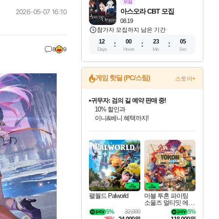
모집
아스오라 CBT 모집
2026-05-07 16:10
08.19
참가자 모집까지 남은 기간
12
00
23
03
8
9
Days
Hours
Min
Sec
게임 핫딜 (PC/스팀)
스토어+
귀무자: 검의 길 예약 판매 중!
10% 할인과
이니&베니 혜택까지!
인벤게임즈 8월 특별 할인!
드래곤소드: 어웨이크닝 입점!
문명 7 특별 할인!
비스트 오브 리인카네이션 정식 출시!
커세어 코브 출시 기념 할인!
더 렐릭 퍼스트 가디언 정식 출시
베데스다 40주년 기념 할인 중!
마블 투혼 파이팅 소울즈 예약 판매 중!
캡콤 프렌차이즈 할인 진행 중!
캡콤 일부 상품 상시 할인
스타워즈 은하계 레이서
로블록스 기프트 카드 공식 입점
인기 퍼블리셔 모음!
스팀으로 만나는 드래곤소드!
조선&고려 DLC 출시 예정
게임프릭 신작 IP
해적'섬'을 발전시키자!
설화x하드코어 액션!
베데스다의 명작들을
마블 히어로 총 출동&화려한 격투!
몬헌, 바하 등 인기 IP를
몬헌 와일즈 & 드래곤즈 도그마2
인벤게임즈에서 10% 추가 적립
Robux를 가장 안전하고
최대 90% 할인가를 만나보세요!
네이버혜택과 함께 만나보세요!
50%할인&추가 적립까지!
네이버 혜택가와 함께 예약하세요!
할인&네이버혜택으로 만나보세요!
네이버페이 혜택과 만나보세요!
40주년 프로모션으로 만나보세요!
네이버 포인트 혜택까지!
할인가에 만나보세요!
일부 에디션 상시 할인!
혜택으로 예약 판매 중
편안하게 충전하세요
팰월드 Palworld
마블 투혼 파이팅
소울즈 얼티밋 에디
션 예약구매 MARV
5%
32,000
5%
EL Tokon Fighting S