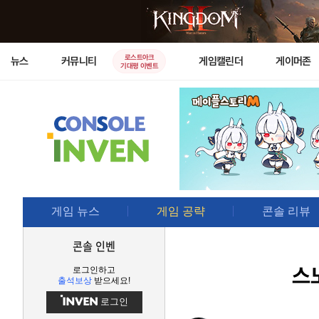
로스트아크
뉴스
커뮤니티
게임캘린더
게이머존
기대평 이벤트
게임 뉴스
게임 공략
콘솔 리뷰
콘솔 인벤
스
로그인하고
출석보상
받으세요!
로그인