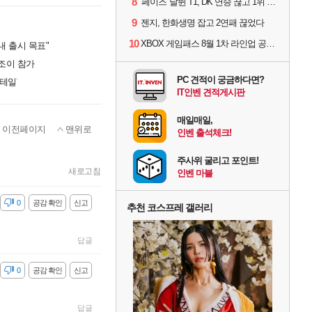
8
'페이즈' 날뛴 T1, DK 연승 끊고 1위 지켜
9
젠지, 한화생명 잡고 2연패 끊었다
10
XBOX 게임패스 8월 1차 라인업 공개... '비스트 오브 리인카네이션' 즉시 합류
내 출시 목표"
나조이 참가
PC 견적이 궁금하다면?
테일'
IT인벤 견적게시판
매일매일,
이전페이지
맨위로
인벤 출석체크!
주사위 굴리고 포인트!
새로고침
인벤 마블
감
0
공감 확인
신고
추천 코스프레 갤러리
답글
감
0
공감 확인
신고
답글