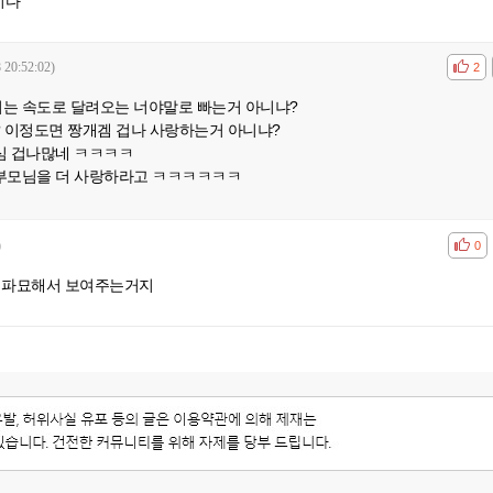
이다
 20:52:02)
공감
비공
2
는 속도로 달려오는 너야말로 빠는거 아니냐?
 이정도면 짱개겜 겁나 사랑하는거 아니냐?
심 겁나많네 ㅋㅋㅋㅋ
부모님을 더 사랑하라고 ㅋㅋㅋㅋㅋㅋ
)
공감
비공
0
 파묘해서 보여주는거지