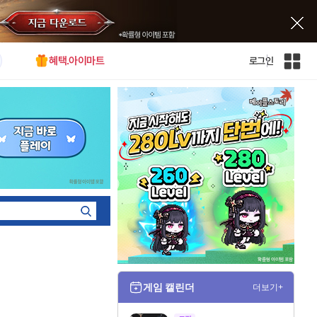
혜택.아이마트
로그인
인
벤
전
체
사
이
트
맵
게임 캘린더
더보기+