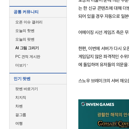
보상과 더불어 눈에 띄는 부분
는 한 신규 콘텐츠에 대해 더
공통 커뮤니티
되어 있을 경우 자동으로 일본
오픈 이슈 갤러리
오늘의 핫벤
어메이징 시선 게임즈 측은 무
오늘의 팟벤
AI 그림 그리기
한편, 이번에 서버가 다시 오
게임답지 않은 파격적인 수위의
PC 견적 게시판
에 돌입하여 유저들의 의문을 
더보기
인기 팟벤
스노우 브레이크의 서버 재오픈
팟벤 바로가기
치지직
차벤
걸그룹
여행