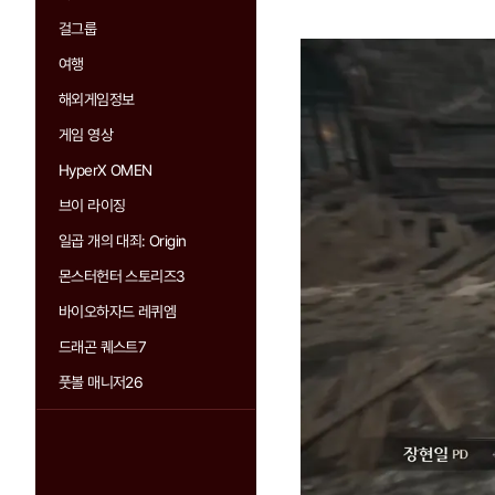
걸그룹
여행
해외게임정보
게임 영상
HyperX OMEN
브이 라이징
일곱 개의 대죄: Origin
몬스터헌터 스토리즈3
바이오하자드 레퀴엠
드래곤 퀘스트7
풋볼 매니저26