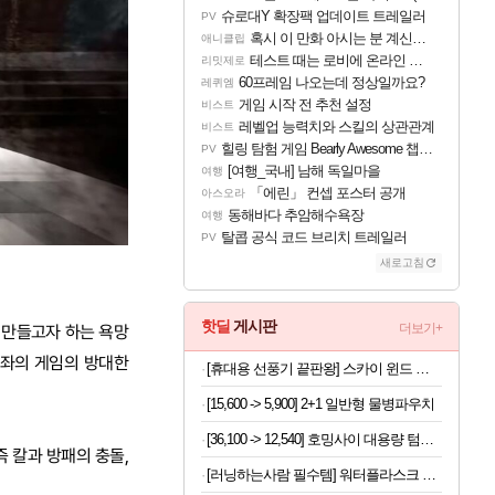
슈로대Y 확장팩 업데이트 트레일러
PV
혹시 이 만화 아시는 분 계신가요
애니클립
테스트 때는 로비에 온라인 기능이 있는데
리밋제로
60프레임 나오는데 정상일까요?
레퀴엠
게임 시작 전 추천 설정
비스트
레벨업 능력치와 스킬의 상관관계
비스트
힐링 탐험 게임 Bearly Awesome 챕터 1 트레일러
PV
[여행_국내] 남해 독일마을
여행
「에린」 컨셉 포스터 공개
아스오라
동해바다 추암해수욕장
여행
탈콥 공식 코드 브리치 트레일러
PV
새로고침
핫딜
게시판
더보기+
를 만들고자 하는 욕망
왕좌의 게임의 방대한
[휴대용 선풍기 끝판왕] 스카이 윈드 와이드 빅팬 접이식 선풍기
[15,600 -> 5,900] 2+1 일반형 물병파우치
[36,100 -> 12,540] 호밍사이 대용량 텀블러 304스텐
 칼과 방패의 충돌,
[러닝하는사람 필수템] 워터플라스크 500ml x 2개