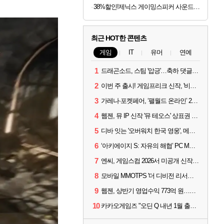
38%할인!제닉스 게이밍스피커 사운드바 컴퓨터스피커
최근 HOT한 콘텐츠
게임
IT
유머
연예
1
드래곤소드, 스팀 '압긍'…축하 댓글 달고 게임 코드 받자!
2
이번 주 출시! 게임프리크 신작, '비스트 오브 리인카네이션'
3
가레나·포켓페어, ‘팰월드 온라인’ 2026년 출시 예고
4
웹젠, 뮤 IP 신작 '뮤 테오스' 상표권 출원
5
디바 잇는 '오버워치 한국 영웅', 메카 파일럿 디몬 나온다
6
‘아키에이지 S: 자유의 해협’ PC MMORPG로 개발한다
7
엔씨, 게임스컴 2026서 미공개 신작 최초 공개
8
모바일 MMOTPS '더 디비전 리서전스', 6일 스팀에도 출시
9
웹젠, 상반기 영업수익 773억 원…순이익 89% 증가
10
카카오게임즈 "오딘 Q 내년 1월 출시, 연기는 없다"