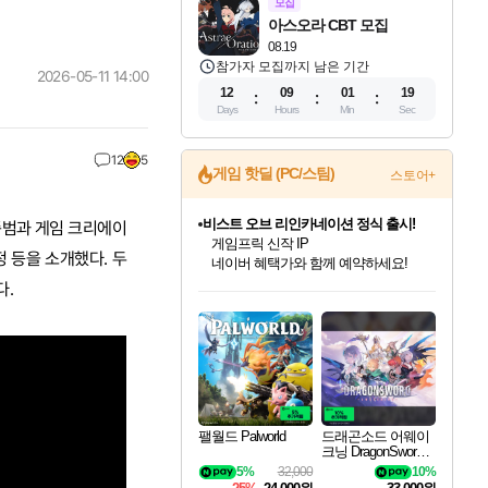
모집
아스오라 CBT 모집
08.19
참가자 모집까지 남은 기간
2026-05-11 14:00
12
09
01
16
Days
Hours
Min
Sec
12
5
게임 핫딜 (PC/스팀)
스토어+
비스트 오브 리인카네이션 정식 출시!
이종범과 게임 크리에이
게임프릭 신작 IP
정 등을 소개했다. 두
네이버 혜택가와 함께 예약하세요!
인벤게임즈 8월 특별 할인!
드래곤소드: 어웨이크닝 입점!
문명 7 특별 할인!
귀무자: 검의 길 예약 판매 중!
커세어 코브 출시 기념 할인!
더 렐릭 퍼스트 가디언 정식 출시
베데스다 40주년 기념 할인 중!
마블 투혼 파이팅 소울즈 예약 판매 중!
캡콤 프렌차이즈 할인 진행 중!
캡콤 일부 상품 상시 할인
스타워즈 은하계 레이서
로블록스 기프트 카드 공식 입점
다.
인기 퍼블리셔 모음!
스팀으로 만나는 드래곤소드!
조선&고려 DLC 출시 예정
10% 할인과
해적'섬'을 발전시키자!
설화x하드코어 액션!
베데스다의 명작들을
마블 히어로 총 출동&화려한 격투!
몬헌, 바하 등 인기 IP를
몬헌 와일즈 & 드래곤즈 도그마2
인벤게임즈에서 10% 추가 적립
Robux를 가장 안전하고
최대 90% 할인가를 만나보세요!
네이버혜택과 함께 만나보세요!
50%할인&추가 적립까지!
이니&베니 혜택까지!
할인&네이버혜택으로 만나보세요!
네이버페이 혜택과 만나보세요!
40주년 프로모션으로 만나보세요!
네이버 포인트 혜택까지!
할인가에 만나보세요!
일부 에디션 상시 할인!
혜택으로 예약 판매 중
편안하게 충전하세요
팰월드 Palworld
드래곤소드 어웨이
크닝 DragonSword A
wakening
5%
32,000
10%