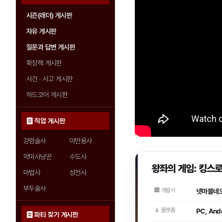
시즌(래더) 게시판
자유 게시판
질문과 답변 게시판
확장팩 게시판
사건 · 사고 게시판
하드코어 게시판
직업 게시판
강령술사
야만용사
악마사냥꾼
수도사
왕좌의 게임: 킹스로드 
마법사
성전사
부두술사
🏢 개발사
넷마블네
📱 플랫폼
PC, Andr
파티 찾기 게시판