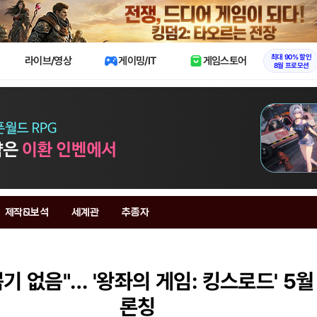
X
최대 90% 할인
라이브/영상
게이밍/IT
게임스토어
8월 프로모션
제작&보석
세계관
추종자
뽑기 없음"… '왕좌의 게임: 킹스로드' 5월
론칭