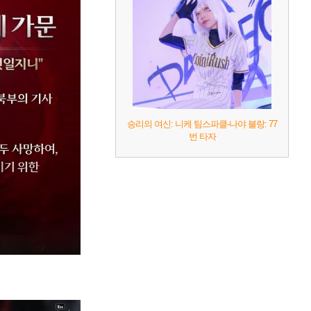
승리의 여신: 니케 팀스파클-나야 블랑: 77
번 타자