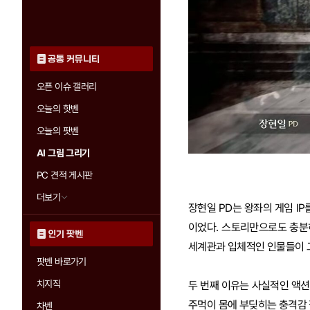
공통 커뮤니티
오픈 이슈 갤러리
오늘의 핫벤
오늘의 팟벤
AI 그림 그리기
PC 견적 게시판
더보기
장현일 PD는 왕좌의 게임 IP
이었다. 스토리만으로도 충분
인기 팟벤
세계관과 입체적인 인물들이 
팟벤 바로가기
치지직
두 번째 이유는 사실적인 액션
주먹이 몸에 부딪히는 충격감 
차벤