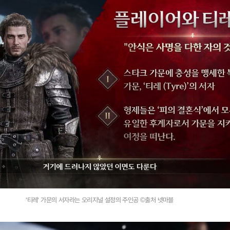
'티레' 가문의 서자라는 오리지널 설정의 주인공 ©출처 넷마블