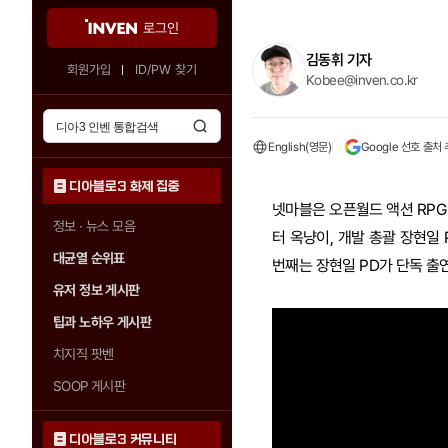
로그인
김동휘 기자
회원가입
ID/PW 찾기
Kobee@inven.co.kr
English(영문)
Google 선호 출처
디아블로3 화제 집중
넷마블은 오픈월드 액션 RPG 
정보 · 뉴스 모음
터 옥냥이, 개발 총괄 장현일
대균열 순위표
번째는 장현일 PD가 단독 출
유저 정보 게시판
팁과 노하우 게시판
치지직 팟벤
SOOP 게시판
디아블로3 커뮤니티