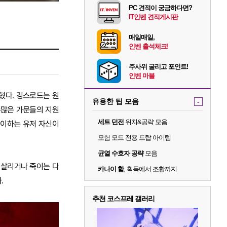
PC 견적이 궁금하다면?
IT인벤 견적게시판
매일매일,
인벤 출석체크!
주사위 굴리고 포인트!
인벤 마블
혔다. 킹스로드는 원
유용한 팁 모음
-
수많은 가문들의 지원
세트 던전
위치&공략 모음
레이하는 유저 자신이
모험 모드 전용 드랍 아이템
균열 수호자 공략
모음
 살리거나 죽이는 다
카나이 함
, 획득에서 조합까지
.
추천 코스프레 갤러리