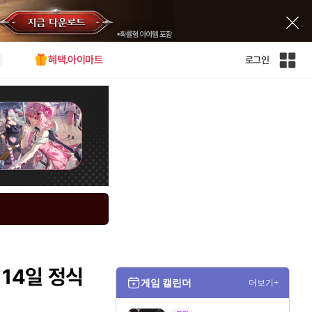
혜택.아이마트
로그인
인
벤
전
체
사
이
트
맵
 14일 정식
게임 캘린더
더보기+