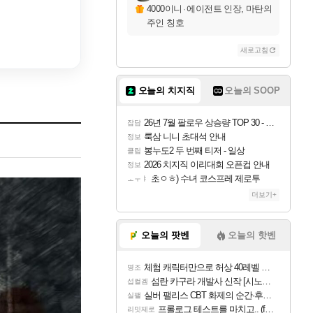
4000이니
·
에이전트 인장, 마탄의
주인 칭호
새로고침
오늘의 치지직
오늘의 SOOP
26년 7월 팔로우 상승량 TOP 30 - 월간 치지직
잡담
룩삼 니니 초대석 안내
정보
봉누도2 두 번째 티저 - 일상
클립
2026 치지직 이리대회 오픈컵 안내
정보
초ㅇㅎ) 수녀 코스프레 제로투
ㅗㅜㅑ
더보기+
오늘의 팟벤
오늘의 핫벤
체험 캐릭터만으로 허상 40레벨 하이와티아 5분 컷!｜에이메스·린네·모니에 명함
명조
섬란 카구라 개발사 신작 [시노비 넥서스] 연내 출시 예정
섭컬겜
실버 팰리스 CBT 화제의 순간·후기 모음
실팰
프롤로그 테스트를 마치고.. (feat. 리아)
리밋제로