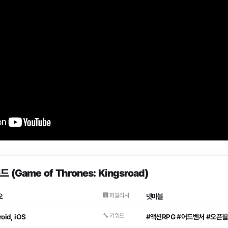
(Game of Thrones: Kingsroad)
🏢 퍼블리셔
오
넷마블
🔧 키워드
oid, iOS
#액션RPG #어드벤처 #오픈