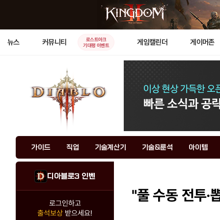
로스트아크
뉴스
커뮤니티
게임캘린더
게이머존
기대평 이벤트
가이드
직업
기술계산기
기술&룬석
아이템
디아블로3 인벤
"풀 수동 전투·
로그인하고
출석보상
받으세요!