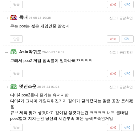
답글
0
0
특대
26-05-15 10:38
신고
|
공감 확인
무슨 poe는 젊은 게임인줄 알것네
답글
0
0
Asia악귀도
26-05-23 19:07
신고
|
공감 확인
그래서 poe2 게임 접속률이 얼마나돼??ㅋㅋㅋ
답글
0
0
멋진조운
26-05-24 01:24
신고
|
공감 확인
디아4 poe2둘다 즐기는 유저지만
디아4가 그나마 게임다워진거지 깊이가 달라졌다는 말은 공감 못하겠
음
큐브 제작 몇개 생겼다고 깊이감 생겻다는건 ㅋㅋㅋㅋ 너무 블빠임
poe2할때 지치는건 당신의 시간부족 혹은 능력부족인거임
답글
0
0