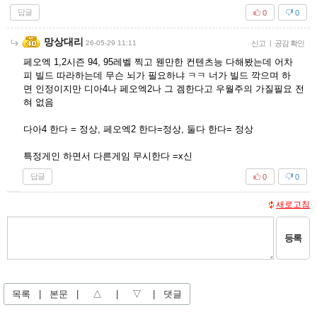
답글
0
0
망상대리
26-05-29 11:11
신고
|
공감 확인
페오엑 1,2시즌 94, 95레벨 찍고 웬만한 컨텐츠능 다해봤는데 어차
피 빌드 따라하는데 무슨 뇌가 필요하냐 ㅋㅋ 너가 빌드 깍으며 하
면 인정이지만 디아4나 페오엑2나 그 겜한다고 우월주의 가질필요 전
혀 없음
다아4 한다 = 정상, 페오엑2 한다=정상, 둘다 한다= 정상
특정게인 하면서 다른게임 무시한다 =x신
답글
0
0
새로고침
등록
목록
|
본문
|
△
|
▽
|
댓글