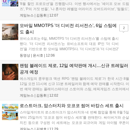
'8월 할인 프로모션'을 진행합니다. 이번 행사에서는 '셰이프 오브 드림
즈', 'P의 거짓 번들', '나 혼자만 레벨업 어라이즈 오버드라이브', '림월드',
'아랑전설 시티 오브 더 울브스', '팰월드' 등 인기 타이틀을 최대 90% 할
게임뉴스 |
김동휘
|
12:07
인된 가격에 제공합니다. 인벤게임즈를 통해 구매 시 할인가 적용은 물
론 네이버페이 포인트 추가 적립 혜택도 받을 수 있으며, 자세한 내용은
모바일 MMOTPS '더 디비전 리서전스', 6일 스팀에
2
공식 네이버 스마트 스토어에서 확인 가능합니다....
도 출시
유비소프트는 6일, MMOTPS '더 디비전 리서전스'를 스팀에 출시
했다. '더 디비전 리서전스'는 유비소프트의 대표 IP인 '더 디비
전'을 기반으로 한 모바일 MMOTPS다. '더 디비전'과 '더 디비전2'
사이의 시기를 배경으로 하고 있으며, 완전히 새로운 독립형 스토
동영상 |
윤서호
|
12:06
리와 캠페인을 선보인다. 뉴욕에서 발생한 ‘그린 포이즌’ 사태 속
의 디비전 요원이 되어...
팬텀 블레이드 제로, 12일 예약판매 개시…신규 트레일러
공개 예정
에스게임의 쿵푸펑크 액션 RPG ‘팬텀 블레이드 제로’가 한국 시간 8월
12일 오전 11시에 신규 11분 트레일러와 함께 예약 판매를 시작한다. 이
번 예약 판매는 플레이스테이션 스토어와 스팀, 에픽게임즈 스토어에서
진행되며, 개발이 완료된 게임은 10월 29일 정식 출시될 예정이다. 언리
게임뉴스 |
김동휘
|
12:02
얼 엔진 5로 제작된 이 게임은 홍콩 무협 영화에서 영감을 받은 화려한
콤보 액션과 세미 오픈월드 환경을 특징으로 한다....
로스트아크, 맘스터치와 모코코 썸머 바캉스 세트 출시
스마일게이트의 로스트아크가 맘스터치와 네 번째 협업을 통해 8월 5일
부터 25일까지 '모코코 썸머 바캉스 세트'를 판매한다. 싸이버거와 순살
치킨 등으로 구성된 이 세트에는 모코코 피규어와 게임 아이템 쿠폰이
포함된다. 전국 매장 및 배달 앱으로 구매 가능하며, 수익금은 사회 공헌
게임뉴스 |
김병호
|
11:29