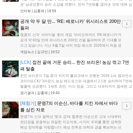
궁' 남궁성훈이 승리 소감을 전했다. 먼저 7연패를 끊어낸 것에 대해 김
상수 감독은 "이겨서 정말 기쁘고 잘해준 선수들에게 고맙다"고 전했고,
인터뷰 |
김홍제
|
19:59
'남궁' 남궁성훈 역시 "연패를 끊어낼 수 있어서 기쁘다"라고 말...
공개 약 두 달 만... 'RE: 베로니카' 위시리스트 200만
1
돌파
캡콤의 신작 서바이벌 호러 게임 '바이오하자드 RE:베로니카'가
공개 약 60일 만에 위시리스트 200만 건을 돌파하며 큰 기대를 모
으고 있습니다. 지난 6월 5일 서머 게임 페스트 2026에서 처음 공
개된 이 게임은 2000년 작을 현대적으로 재구성한 작품으로,
게임뉴스 |
김규만
|
19:52
2027년 PC와 PS5, Xbox 시리즈 X|S, 닌텐도 스위치2로 출시될
예정입니다. 클레어와 크리스 남매의 이야기를 다루며 RE 엔진을
[LCK]
접전 끝에 거둔 승리... 한진 브리온! 농심 꺾고 7연
기반으로 제작 중이나, 구체적인 출시일과 가격, 예약 구매 일정
패 탈출
은 아직 공개되지 않았습니다....
한진 브리온이 5일 종각 치지직 롤파크에서 진행된 '2026 LoL 챔피언스
코리아(LCK)' 3라운드 농심 레드포스와 대결에서 2:1로 승리하며 7연패
탈출에 성공했다. 1세트 초반, 미드-정글, 그리고 서포터까지 합세한 교
전에서 서로 2킬씩 교환한 뒤 서로 팽팽한 상황이 이어졌다. 그리고 20
경기결과 |
김홍제
|
19:40
분 한진 브리온의 칼날부리 근처 한타에서 농심이 상대 바텀을...
[체험기]
문명7의 이순신, 바다를 지킨 자에서 바다
1
를 삼킨 자로
문명7의 신규 컬렉션 '붓과 검'에 합류한 이순신은 고대 시대부터
전단장을 운용하는 유일한 지도자로, 사거리 우위를 통한 강력한
해상 장악력을 자랑합니다. 해상 전투로 과학과 금을 확보하는 선
제적 공격 전술이 핵심이며, 카르타고나 촐라 문명과 조합 시 압