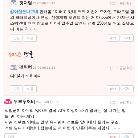
것처럼
26-05-09 00:42
신고
|
공감 확인
@어설픈나그네
안해봄? 이러고 있네 ㅋㅋ 이번에 추가된 호라드림 함
의 크래프팅이나 변성, 전쟁계획 포인트 찍는 거 다 poe에서 가져온 시
스템인데 ㅋㅋ 참고로 디아4 일주일 달려서 정렙 250정도 찍고 끝냈으
니 아는 척 ㄴㄴ
답글
이동
3
1
것처럼
26-05-08 11:23
신고
|
공감 확인
디아4가 배워야지.
답글
이동
3
0
두부두꺼비
26-05-08 10:51
신고
|
공감 확인
직업군이 아무리 많아도 결국 70% 이상이 소위 말하는 '잘 나가는 빌
드' 만 하는 게임
시즌 컨텐츠 임에도 일부 유저만이 정보를 알아내서 즐기는 구조.
액트 밀다가 태반이 접는데도 더 어렵게 만들어주는 게임사...ㄷㄷ
답글
0
0