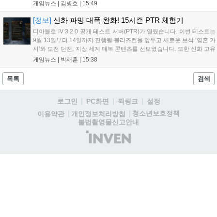
찾을 수 있습니다. 10일 오전 10시 더 울프 어몽 어스 리마스터드 토크를
게임뉴스 |
김병호
|
15:49
시작으로 다양한 콘텐츠가 제공되니 스팀 페이지를 확인하세요....
[정보]
신화 파밍 대폭 완화! 15시즌 PTR 체험기
디아블로 IV 3.2.0 공개 테스트 서버(PTR)가 열렸습니다. 이번 테스트는
9월 13일부터 14일까지 진행될 블리즈컨을 앞두고 새로운 보석 ‘영혼 가
시’와 도전 던전, 지상 세계 매복 콘텐츠를 선보였습니다. 또한 신화 고유
아이템 제작 방식 개선과 신화 고유 부적 추가, 캐릭터 환생 기능 및 호라
게임뉴스 |
박재훈
|
15:38
드림 우편 시스템 도입으로 편의성을 높였습니다. 블리즈컨에서 더 많은
정보가 공개될 예정입니다....
목록
검색
로그인
PC화면
퀵링크
설정
청소년보호정책
이용약관
개인정보처리방침
불법촬영물신고안내
(주)
인
벤