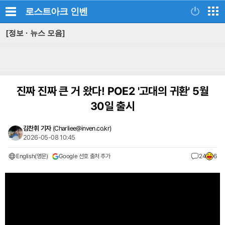
로스트아크
인벤
[정보 · 뉴스 모음]
진짜 진짜 큰 거 왔다! POE2 '고대의 귀환' 5월
30일 출시
김찬휘 기자
(
Charliee@inven.co.kr
)
2026-05-08 10:45
English(영문)
Google 선호 출처 추가
24
6