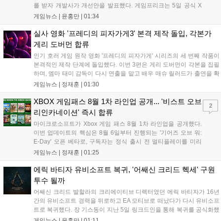
를 받자 개발사가 개선안을 발표했다. 게임프리크는 5일 공식 X
를 통해 1주일 이내에 카메라 조정, 텍스트 확대, 스토리 템포 개
게임뉴스 |
윤홍만
|
01:34
선, 모드 변경 등을 포함한 첫 번째 패치를 진행하겠다고 밝혔다.
유저 피드백을 적극 수용해 지속적인 업데이트를 약속한 이번 조
실사 영화 '프레디의 피자가게3' 본격 제작 돌입, 각본가
치가 게임의 평가를 반전시킬 수 있을지 주목된다....
게리 도버먼 합류
인기 호러 게임 원작 영화 '프레디의 피자가게' 시리즈의 세 번째 작품이
본격적인 제작 단계에 돌입했다. 이번 3편은 게리 도버먼이 각본을 집필
하며, 엠마 태미 감독이 다시 연출을 맡고 배우 매슈 릴러드가 출연을 확
정했다. 제작은 블룸하우스와 유니버설 픽처스가 담당한다. 다만 조시
게임뉴스 |
정재훈
|
01:30
허처슨 등 다른 출연진의 복귀 여부와 구체적인 개봉 일정은 아직 발표
되지 않았으며, 향후 제작진의 공식 발표를 통해 세부 사항이 공개될 예
XBOX 게임패스 8월 1차 라인업 공개... '비스트 오브
2
정이다....
리인카네이션' 즉시 합류
마이크로소프트가 Xbox 게임 패스 8월 1차 라인업을 공개했다.
이번 업데이트의 핵심은 8월 6일부터 진행되는 '기어즈 오브 워:
E-Day' 오픈 베타로, 구독자는 정식 출시 전 멀티플레이를 미리
체험할 수 있다. 또한 '비스트 오브 리인카네이션' 등 신작들이 출
게임뉴스 |
정재훈
|
01:25
시 당일부터 제공되며, '마피아: 디 올드 컨트리' 등 기대작들도 순
차적으로 합류한다. 마이크로소프트는 게임 패스를 통해 최신 퍼
에릭 바티자 유비소프트 복귀, '어쌔신 크리드 헥세' 구원
스트파티 타이틀과 다양한 장르의 게임을 콘솔, PC, 클라우드 환
투수 될까
경에서 폭넓게 제공하며 생태계를 확장할 계획이다....
어쌔신 크리드 발할라의 크리에이티브 디렉터였던 에릭 바티자가 16년
간의 유비소프트 경력을 뒤로하고 EA 모티브로 떠났다가 다시 유비소프
트로 복귀했다. 장 기스동이 지난 5일 링크드인을 통해 복귀를 공식화했
으며, 구체적인 담당 업무는 미정이나 최근 디렉터가 퇴사한 어쌔신 크
게임뉴스 |
윤홍만
|
01:11