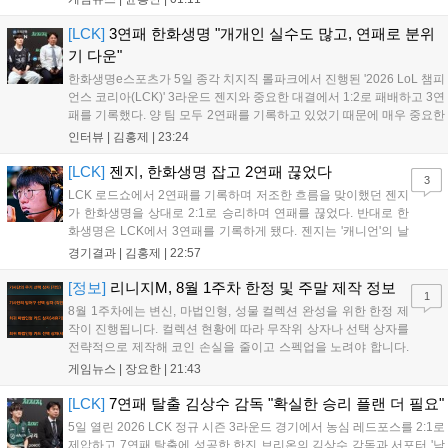
리드 헥세의 새 수장으로 합류할 가능성이 높게 점쳐진다. 시리즈 전성
기를 이끈 그의 복귀가 개발 난항을 겪는 헥세에 어떤 활력을 불어넣을
[LCK]
3연패 한화생명 "개개인 실수도 많고, 연패로 분위
지 업계의 이목이 쏠리고 있다....
기 다운"
한화생명e스포츠가 5일 종각 치지직 롤파크에서 진행된 '2026 LoL 챔피
언스 코리아(LCK)' 3라운드 젠지와 중요한 대결에서 1:2로 패배하고 3연
패를 기록했다. 양 팀 모두 2연패를 기록하고 있었기 때문에 매우 중요한
경기였는데, 연패를 탈출하고 웃은 팀은 젠지였다. 한화생명e스포츠 윤
인터뷰 |
김홍제
|
23:24
성영 감독은 금일 패배에 대해 밴픽이 가장 문제였다고 말하며 패인...
[LCK]
젠지, 한화생명 잡고 2연패 끊었다
3
LCK 로드쇼에서 2연패를 기록하며 저조한 흐름을 맞이했던 젠지
가 한화생명을 상대로 2:1로 승리하며 연패를 끊었다. 반대로 한
화생명은 LCK에서 3연패를 기록하게 됐다. 젠지는 '캐니언'의 날
카로운 갱킹으로 '제우스'의 럼블을 상대로 점멸까지 빼내고 킬을
경기결과 |
김홍제
|
22:57
기록했다. 한화생명은 '쵸비'의 애니비아 알을 빼고 미드에서 킬을
따냈고, 바텀 원딜끼리 1:1 교전...
[정보]
리니지M, 8월 1주차 한정 및 주말 제작 정보
1
8월 1주차에는 변신, 마법인형, 성물 컬렉션 완성을 위한 한정 제
작이 진행됩니다. 컬렉션 현황에 따라 무작위 상자나 선택 상자를
전략적으로 제작해 코인 손실을 줄이고 스펙업을 노려야 합니다.
또한 주말에는 뽑기 픽업팩 위주의 특별 제작이 예정되어 있으니,
게임뉴스 |
장요한
|
21:43
100% 성공 확률의 한정 제작과 11회 뽑기 중 본인에게 유리한 방
식을 신중히 선택하여 효율적인 성장을 도모하시길 바랍니다....
[LCK]
7연패 탈출 김상수 감독 "확실한 승리 플랜 더 필요"
5일 열린 2026 LCK 정규 시즌 3라운드 경기에서 농심 레드포스를 2:1로
제압하고 7연패 탈출에 성공한 한진 브리온의 김상수 감독과 서포터 '남