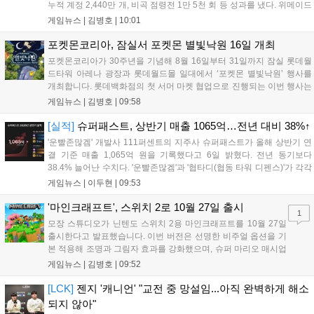
누적 계정 2,440만 개, 비곡 점령전 1만 5천 회 등 성과를 냈다. 위메이드
는 감사의 의미를 담은 오리지널 음원 뮤직비디오와 성과 정리 영상을
게임뉴스 |
김병호
|
10:01
공식 유튜브에 공개했으며, 향후 꾸준한 업데이트로 이용자와 함께 성장
하겠다는 의지를 밝혔다....
포켓몬코리아, 잠실서 포켓몬 별빛낙원 16일 개최
포켓몬코리아가 30주년을 기념해 8월 16일부터 31일까지 잠실 롯데월
드타워 아레나 광장과 롯데월드몰 일대에서 ‘포켓몬 별빛낙원’ 행사를
개최합니다. 롯데백화점의 첫 서머 마켓 협업으로 진행되는 이번 행사는
초대형 잉어킹 수로와 LED 폭포 등 신비로운 테마 공간과 팝업스토어,
게임뉴스 |
김병호
|
09:58
F&B 부스를 운영합니다. 사전예약은 8월 7일과 18일 롯데온 및 롯데백
화점몰에서 진행되며, 방문객에게는 프로모 카드 등 다양한 혜택이 제공
[실적]
슈퍼패스트, 상반기 매출 1065억…전년 대비 38%↑
됩니다. 포켓몬과 함께하는 이번 여름 축제는 포켓몬 공식 홈페이지를
'운빨존많겜' 개발사 111퍼센트의 지주사 슈퍼패스트가 올해 상반기 연
통해 상세 내용을 확인할 수 있습니다....
결 기준 매출 1,065억 원을 기록했다고 6일 밝혔다. 전년 동기보다
38.4% 늘어난 수치다. '운빨존많겜'과 '협타디(협동 타워 디펜스)'가 각각
629억 원과 329억 원을 올려 전체 매출의 90%를 채웠다. 특히 2024년
게임뉴스 |
이두현
|
09:53
10월 출시된 협타디는 전년 동기 대비 약 8.7배 성장...
'마인크래프트', 스위치 2로 10월 27일 출시
1
모장 스튜디오가 닌텐도 스위치 2용 마인크래프트를 10월 27일
출시한다고 발표했습니다. 이번 버전은 선명한 비주얼 옵션을 기
본 적용해 조명과 그림자 효과를 강화했으며, 슈퍼 마리오 매시업
팩도 업데이트됩니다. 기존 월드 이관이 가능하며 디지털 업그레
게임뉴스 |
김병호
|
09:52
이드 경로도 제공될 예정이나 구체적인 가격과 조건은 추후 공개
됩니다. 일부 환경에서는 해당 그래픽 옵션이 제한될 수 있습니
[LCK]
젠지 '캐니언' "교전 중 망설임...아직 완벽하게 해소
다....
되지 않아"