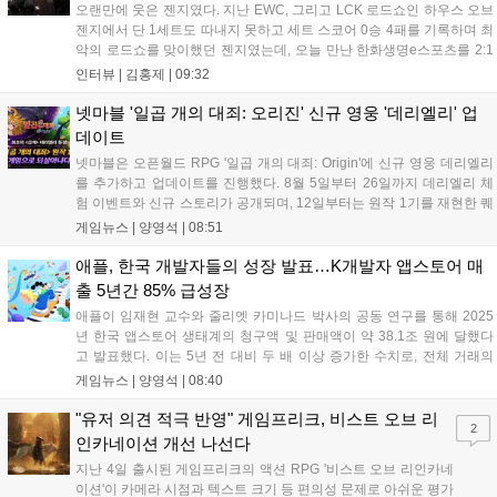
오랜만에 웃은 젠지였다. 지난 EWC, 그리고 LCK 로드쇼인 하우스 오브
젠지에서 단 1세트도 따내지 못하고 세트 스코어 0승 4패를 기록하며 최
악의 로드쇼를 맞이했던 젠지였는데, 오늘 만난 한화생명e스포츠를 2:1
로 잡고 오랜만에 승리의 달콤함을 맛봤다. 연패 탈출 소감에 대해 유상
인터뷰 |
김홍제
|
09:32
욱 감독은 "팀에 매우 중요한 경기였는데, 승리를 거두면서 전반적인 분
위...
넷마블 '일곱 개의 대죄: 오리진' 신규 영웅 '데리엘리' 업
데이트
넷마블은 오픈월드 RPG '일곱 개의 대죄: Origin'에 신규 영웅 데리엘리
를 추가하고 업데이트를 진행했다. 8월 5일부터 26일까지 데리엘리 체
험 이벤트와 신규 스토리가 공개되며, 12일부터는 원작 1기를 재현한 퀘
스트와 15인 협동 토벌전 '사막을 베어무는 혼돈'이 열린다. 또한 12일부
게임뉴스 |
양영석
|
08:51
터 26일까지 0.5주년 전야제 출석 이벤트를 통해 다양한 보상을 제공할
예정이다. 이번 업데이트로 원작의 재미를 더한 전략적 전투와 풍성한
애플, 한국 개발자들의 성장 발표…K개발자 앱스토어 매
콘텐츠를 즐길 수 있게 되었다....
출 5년간 85% 급성장
애플이 임재현 교수와 줄리엣 카미나드 박사의 공동 연구를 통해 2025
년 한국 앱스토어 생태계의 청구액 및 판매액이 약 38.1조 원에 달했다
고 발표했다. 이는 5년 전 대비 두 배 이상 증가한 수치로, 전체 거래의
90% 이상은 수수료가 발생하지 않는 구조다. 특히 소규모 개발자의 매
게임뉴스 |
양영석
|
08:40
출은 85% 급증했으며, 국내 개발자들은 앱스토어를 발판 삼아 해외 시
장에서도 큰 성과를 거두고 있다. 애플은 앞으로도 개발자 커뮤니티의
"유저 의견 적극 반영" 게임프리크, 비스트 오브 리
2
성장을 지속적으로 지원하겠다고 밝혔다....
인카네이션 개선 나선다
지난 4일 출시된 게임프리크의 액션 RPG '비스트 오브 리인카네
이션'이 카메라 시점과 텍스트 크기 등 편의성 문제로 아쉬운 평가