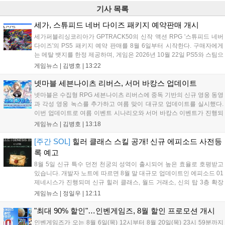
기사 목록
세가, 스튜피드 네버 다이즈 패키지 예약판매 개시
세가퍼블리싱코리아가 GPTRACK50의 신작 액션 RPG '스튜피드 네버
다이즈'의 PS5 패키지 예약 판매를 8월 6일부터 시작한다. 구매자에게
는 메탈 뱃지를 한정 제공하며, 게임은 2026년 10월 22일 PS5와 스팀으
로 정식 출시된다. 좀비 주인공 데이비가 보디 해킹과 스타일 이트 능력
게임뉴스 |
김병호
|
13:22
을 활용해 이세계 던전을 공략하는 하극상 액션이 특징이며, 디지털 디
럭스판 등 다양한 에디션도 함께 발매될 예정이다....
넷마블 세븐나이츠 리버스, 서머 바캉스 업데이트
넷마블은 수집형 RPG 세븐나이츠 리버스에 중독 기반의 신규 영웅 동영
과 각성 영웅 녹스를 추가하고 여름 맞이 대규모 업데이트를 실시했다.
이번 업데이트로 여름 이벤트 시나리오와 서머 바캉스 이벤트가 진행되
며, 7일간 출석 시 수영복 세인 코스튬과 전설 장신구 상자 등 풍성한 보
게임뉴스 |
김병호
|
13:18
상을 제공한다. 또한 미션 수행을 통해 장비를 강화하는 비스킷의 모루
이벤트도 열리며, 강화 횟수에 따른 보상과 상위 100명에게는 특별 랭킹
[주간 SOL]
힐러 클래스 스킬 공개! 신규 에피소드 사전등
보상이 주어진다. 넷마블은 이번 이벤트를 통해 이용자들에게 다채로운
록 예고
즐길 거리를 제공할 예정이다....
8월 5일 신규 특수 던전 천궁의 성역이 출시되어 높은 효율로 호평받고
있습니다. 개발자 노트에 따르면 8월 말 대규모 업데이트인 에피소드 01
제네시스가 진행되며 신규 힐러 클래스, 월드 거래소, 신의 탑 3층 확장
등이 예고되었습니다. 또한 8일에는 신권 선출이 예정되어 있어 게임 내
게임뉴스 |
정일우
|
12:11
판도 변화가 예상되며, 사전 등록과 다양한 이벤트가 함께 진행 중입니
다....
"최대 90% 할인"…인벤게임즈, 8월 할인 프로모션 개시
인벤게임즈가 오는 8월 6일(목) 12시부터 8월 20일(목) 23시 59분까지