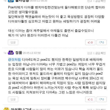
술사상향
26-05-11 08:35
신고
|
공감 확인
Poe자체가 디아를 벤치마킹한건맞는데 둘다해봤으면 단순히 짭이라
고만은 생각할수없음
일단해보면 핵앤슬래쉬 하는맛이 더 좋고 육성방향도 굉장히 다양함
디아보다훨씬 심오하고 어렵고 원하는 세팅하기가 굉장히 어려움
대신 디아는 좀더 캐주얼해서 아재들도 졸면서 즐길수있으니
뭐가 더 낫다 원조다 이러면서 다툴건 아님
답글
0
0
정품
26-05-13 02:58
신고
|
공감 확인
@것처럼
디아4도하고 poe2도 했지만 한쪽만 일방적으로 배워야하
는 입장은 아닙니다 디아4는 너무 가볍고 poe2는 게임이 너무 무겁거
든요 디아를 사람들이 많이 하는 이유가 있습니다 핵슬 자체가 올드
한 아이피이고 유저도 올드라서 플레이 타임이 길지 않습니다 poe2
는 육성 속도에 맞춰서 장비를 구하려면 백수마냥 사루에 10시간 이
상 때려박아서 플레이 해야하는데 직업이 있는 사람 입장에선 쉽지않
죠 poe2 시즌마다 하면서 느끼는거지만 사람 주는게 확확 보입니다 길
드 사람들도 지쳐보이구요 디아4는 그런 느낌은 아니거든요
답글
1
0
어설픈나그네
26-05-08 12:37
|