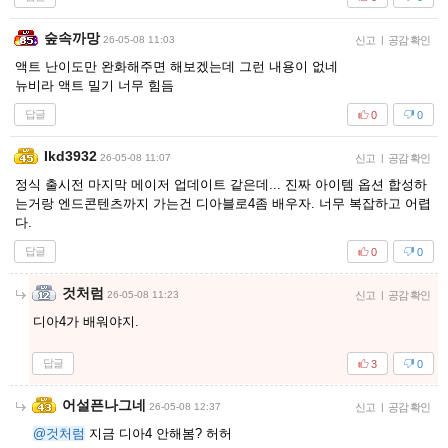
숲속까망
26-05-08 11:03
신고
|
공감 확인
액트 난이도만 완화해주면 해보겠는데 그런 내용이 없네
뉴비라 액트 밀기 너무 힘듬
답글
0
0
Ikd3932
26-05-08 11:07
신고
|
공감 확인
정식 출시전 마지막 메이저 업데이트 같은데... 진짜 아이템 옵션 합성하
는거랑 엔드콘텐츠까지 가는건 디아블로4좀 배우자. 너무 복잡하고 어렵
다.
답글
0
0
것처럼
26-05-08 11:23
신고
|
공감 확인
디아4가 배워야지.
답글
3
0
어설픈나그네
26-05-08 12:37
신고
|
공감 확인
@것처럼
지금 디아4 안해봄? 허허