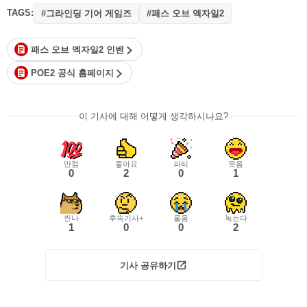
TAGS:
#그라인딩 기어 게임즈
#패스 오브 엑자일2
패스 오브 엑자일2 인벤
POE2 공식 홈페이지
이 기사에 대해 어떻게 생각하시나요?
만점
좋아요
파티
웃음
0
2
0
1
씬나
후속기사+
울음
녹는다
1
0
0
2
기사 공유하기