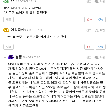
요크
26-05-09 17:43
신고
|
공감 확인
빨리 나와라 너무 기다렸다..
4시즌은 쓰레기라 빨리 접었더니..
답글
0
0
아침축산
26-05-10 07:38
신고
|
공감 확인
디아4 빨아주는 늙은이들 여기까지 기어왔네
답글
1
0
정품
26-05-13 03:05
신고
|
공감 확인
디아4를 빠는게 아니라 이번 시즌 개선된게 많이 있어서 게임 깊이
가 달라졌어요 반대로 poe2는 무거워지기만해서 시즌 할대마다 사람
들 절반이상이 줄어드는게 보입니다 디아4는 게임할때 주로 생각하는
게 빌드생각이나 다음 업그레이드아이템 먹아한다는 생각이고 시
즌 오프할때는 내 빌드 고점도 봤고 참 열심히 했네 시즌컨텐츠는 전
부 즐겨서 오프하는거지만 poe2는 주로 플레이할때 재화 재화 재화 생
각뿐입니다 내가 셋팅할려는 아이템이 인플레이션때문에 구입을 못해
서 구성을 못하는 스트레스와 내가 가려고하는 최종 컨텐츠에 도달하
기까지가 너무 오래걸려서 지칩니다 시즌오프때도 인플레이션으로 인
한 강제 시즌오프구요