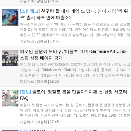
게임소개 |
강승진
|
18:37
도적인 성능을 발휘합니다. 조선과 함께하면 거북선과의 시너지
로 해안을 초토화할 수 있습니다. 이순신은 지상전 중심의 도요토
[스팀체크]
친구랑 할 대세 게임 또 떴다, 인디 게임 '빅 워
미 히데요시와 대비되는 해상 군신으로서 전략적 재미를 극대화
크' 출시 하루 만에 매출 2위
합니다....
하우스하우스의 신작 '빅 워크'가 독특한 협동 시스템으로 스팀 글로벌
매출 2위에 오르며 흥행 중입니다. 한편 에이펙스 레전드는 8월 5일 시
작된 시즌 30 업데이트로 매출이 상승했습니다. 반다이남코는 8월 4일
무료 업데이트를 배포하고 8월 5일 '슈퍼로봇대전 Y'의 35주년 기념 유
게임뉴스 |
강승진
|
18:36
료 DLC를 출시하며 국내 매출 10위를 기록했습니다. 이처럼 신작과 대
규모 업데이트가 겹치며 게임 시장이 활기를 띠고 있습니다....
히로인 전원이 오타쿠, '미술부 그녀 -Girlfailure Art Club-'
스팀 상점 페이지 공개
인디 게임 브랜드 ARTODRIA가 2027년 출시 예정인 연애 비주얼 노벨
'미술부 그녀 -Girlfailure Art Club-'의 스팀 페이지를 공개하고 위시리스
트 등록을 시작했습니다. 이 게임은 개성 강한 네 명의 오타쿠 여학생들
과 미술부에서 벌어지는 이야기를 다루며, 6개 이상의 엔딩과 약 8시간
게임뉴스 |
김동휘
|
18:00
의 플레이 타임을 제공합니다. 토도키 우카가 개발한 이 작품은 2010년
대 오타쿠 문화를 담아 서툰 청춘의 사랑스러움을 조명합니다. 티저 PV
[정보]
일로이, 정말로 뽑을 만할까? 이환 첫 한정 서포터
도 공개되었으니 자세한 정보는 스팀에서 확인 가능합니다....
FAQ
이환의 첫 한정 서포터 일로이는 힐, 공버프, 몹몰이 등 범용적 성능을 갖
춰 명함 확보가 권장됩니다. 전용 아크는 대체재가 부족해 여유가 있다
면 추천하며, 각성은 선택 사항입니다. 일로이 픽업은 8월 19일(수) 오전
6시 59분까지 진행됩니다. 고민 중이라면 8월 8일(토) 예정된 1.3 버전
게임뉴스 |
이성혁
|
17:45
방송을 통해 다음 업데이트 방향을 확인한 뒤 재화 사용을 결정하는 것