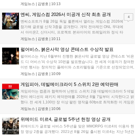
래픽이 특징이다. 오는 8월 사전등록을 시작으로 9월에는 쇼케이스를 통
게임뉴스 |
김병호
|
10:13
해 상세 콘텐츠를 공개하며, 10월 정식 출시를 앞두고 있다. 카카오게임
즈는 박지훈의 이미지를 활용해 게임의 독창적인 재미를 알릴 계획이
엔씨, 게임스컴 2026서 미공개 신작 최초 공개
4
다....
엔씨소프트가 8월 26일 독일 쾰른에서 열리는 게임스컴 2026에
참가해 글로벌 신작 3종을 공개한다. 개막 전야제인 ONL 무대에
서 아이온2, 신더시티, 프로젝트 본파이어의 트레일러와 정식 타
이틀이 발표될 예정이다. 특히 아이온2는 9월 30일 얼리액세스를
게임뉴스 |
김병호
|
10:11
앞두고 있으며, 프로젝트 본파이어는 이번 행사를 통해 처음으로
베일을 벗는다. 또한 북미 스튜디오가 개발 중인 길드워3는 B2B
펄어비스, 붉은사막 영상 콘테스트 수상작 발표
관에 출품되어 글로벌 시장 공략에 나선다. 엔씨는 이번 행사를
펄어비스는 지난 6월부터 진행한 붉은사막 글로벌 영상 콘테스트 '비욘
통해 전 세계 이용자와의 접점을 확대하고 신작에 대한 기대감을
드 디 어비스'의 수상작 10편을 발표했습니다. 전 세계 이용자가 참여한
극대화할 계획이다....
이번 행사는 창의적인 플레이와 스토리텔링을 기준으로 선정되었으며,
수상자들에게는 펄어비스 사옥 '홈 원' 초청 혜택과 기념 주화 및 굿즈가
게임뉴스 |
김병호
|
10:09
제공될 예정입니다. 붉은사막은 광활한 오픈월드 파이웰을 배경으로 주
인공 클리프의 여정을 담은 액션 어드벤처 게임으로 기대를 모으고 있습
게임피아, 데빌메이크라이 5 스위치 2판 예약판매
니다....
게임피아는 캡콤과 협력하여 닌텐도 스위치 2용 데빌메이크라이 5 데빌
헌터 에디션의 패키지 예약판매를 2026년 8월 7일부터 시작한다고 밝
혔다. 전 세계 1,100만 장 이상 팔린 명작을 60fps로 최적화한 이 게임은
한국어를 공식 지원하며, 본편 외 다양한 추가 콘텐츠가 포함된다. 국내
게임뉴스 |
김병호
|
10:06
정식 발매일은 2026년 8월 28일이며, 예약판매는 소프라노 등 온라인
쇼핑몰에서 진행된다. 청소년 이용 불가 등급이다....
위메이드 미르4, 글로벌 5주년 헌정 영상 공개
위메이드가 글로벌 서비스 5주년을 맞은 MMORPG 미르4의 이용자 헌
정 영상 2종을 공개했다. 2021년 8월 26일 출시된 미르4는 지난 5년간