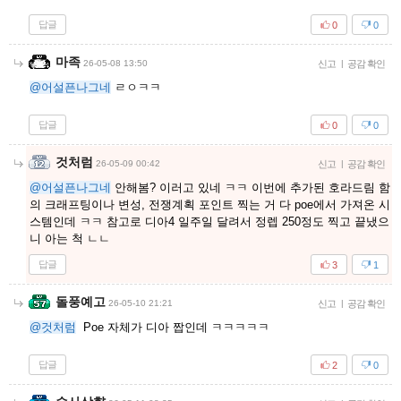
답글
0
0
마족
26-05-08 13:50
신고
|
공감 확인
@어설픈나그네
ㄹㅇㅋㅋ
답글
0
0
것처럼
26-05-09 00:42
신고
|
공감 확인
@어설픈나그네
안해봄? 이러고 있네 ㅋㅋ 이번에 추가된 호라드림 함
의 크래프팅이나 변성, 전쟁계획 포인트 찍는 거 다 poe에서 가져온 시
스템인데 ㅋㅋ 참고로 디아4 일주일 달려서 정렙 250정도 찍고 끝냈으
니 아는 척 ㄴㄴ
답글
3
1
돌풍예고
26-05-10 21:21
신고
|
공감 확인
@것처럼
Poe 자체가 디아 짭인데 ㅋㅋㅋㅋㅋ
답글
2
0