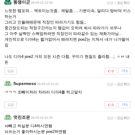
똥쟁이군
26-05-13 12:54
신고
|
공감 확인
느릿한 템포와... 액트미는것좀.. 제발좀.... 기본이속, 달리다 땅바닥 키스
하는거
그리고 인플레때문에 직장인 따라가기도 힘듬;;
중간정도되는 적정구간까는지 템값이 오히려 싸서 따라가기 쉬우나
그 아주 살짝만 스펙업하려면 직장인이 따라갈수 있는 재화가아님...
개인적으로 디아4는 할거없어서 때려치면 poe2는 지쳐서 내가 나가떨어
짐
나도 디아4 poe2 거의 모든 시즌 다함, 꾸미기 현질도 졸라함...;; ㅅㅂ 내
돈
답글
0
0
Supermess
26-05-15 21:41
신고
|
공감 확인
ㅋㅋㅋ 조빼이쳐라 차라리 디아4를 하고말지
답글
0
0
멋진조운
26-05-24 01:25
신고
|
공감 확인
뇌빼고 하실분 디4하시면됌
뇌쓰는거 좋아하시는분 poe2하면됌