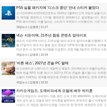
캠페인에 쓰일 예정이다. 팬들의 큰 호응 속에 진행되는 이번 행사의 자
세한 정보는 공식 홈페이지에서 확인 가능하다....
PS5 실물 패키지에 '디스크 중단' 안내 스티커 붙었다
소니인터랙티브엔터테인먼트는 2028년 1월부터 신작 게임의 실물 디스
크 제작을 종료하고 디지털 형태로만 판매한다고 발표했습니다. 최근
PS5 패키지에도 이를 알리는 스티커가 부착되기 시작했으며, 기존 디스
크는 계속 이용 가능합니다. 7월 31일 실적 발표에서 소니 측은 이용자
게임뉴스 |
김병호
|
11:27
반발을 인지하고 있으나 디지털 전환은 신중히 추진하겠다고 밝혔습니
다. 향후 지역별 유통 방식은 미정입니다....
넥슨 서든어택, 21주년 협동 콘텐츠 업데이트
넥슨이 서든어택 서비스 21주년을 맞아 대규모 업데이트를 진행했다. 8
월 27일까지 최대 4인 협동 점프 콘텐츠 'UP투게더'를 운영하며, 단계별
미션 완수 시 영구제 아이템을 지급한다. 또한 9월 3일까지 21주년 스페
셜 교환소와 웹 이벤트, 출석 챌린지 등 다채로운 행사를 연다. 8월 9일까
게임뉴스 |
김병호
|
10:34
지 채팅 이벤트, 8월 20일까지 버닝 이벤트와 PC방 파티, 마이건마트를
운영하며 혜택을 제공한다. 특히 8월 6일 오후 8시에는 공식 SOOP 채널
'비튼 패스', 2027년 콘솔·PC 발매
에서 '2026 시즌3 서든라이브' 생방송을 통해 업데이트를 소개하고 시청
피스브레이크 스튜디오가 개발하고 웨일즈 인터랙티브가 퍼블리싱하는
자에게 다양한 보상을 지급할 예정이다....
턴제 전술 RPG '비튼 패스'가 2027년 PC와 콘솔로 출시됩니다. 타락한
신들이 지배하는 세계를 배경으로 25명의 동료와 함께하는 전략 전투와
듀얼 잡 시스템이 특징입니다. 킥스타터 펀딩을 성공적으로 마친 이 게
게임뉴스 |
김병호
|
10:32
임은 향후 스팀, PS5, Xbox, 스위치로 발매될 예정이나 구체적인 출시일
은 미정입니다....
카카오게임즈, 도깨비의세계 모델에 배우 박지훈
카카오게임즈가 슈퍼캣이 개발 중인 신작 2.5D MMORPG 도깨비의세
계의 공식 광고 모델로 배우 박지훈을 발탁하며 본격적인 출시 마케팅에
나섰다. 이 게임은 멸귀수도전을 기반으로 한 한국적 세계관과 도트 그