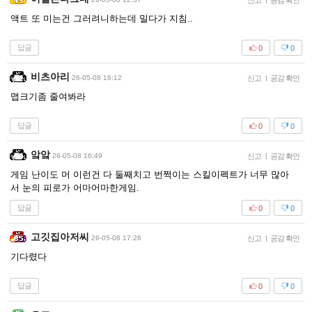
신고
공감 확인
액트 또 미는건 그러려니하는데 밀다가 지침..
답글
0
0
비츠아리
26-05-08 16:12
신고
|
공감 확인
맵크기좀 줄여봐라
답글
0
0
앜앜
26-05-08 16:49
신고
|
공감 확인
게임 난이도 머 이런건 다 둘째치고 번쩍이는 스킬이펙트가 너무 많아
서 눈의 피로가 어마어마한게임.
답글
0
0
고깃집아저씨
26-05-08 17:26
신고
|
공감 확인
기다렸다
답글
0
0