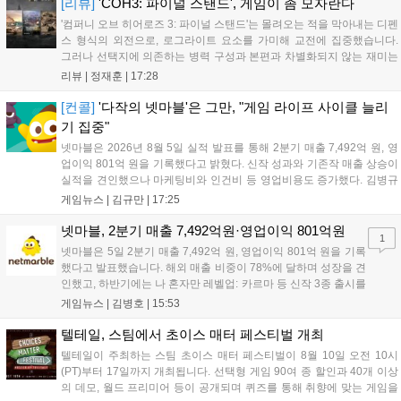
이 합리적인 선택입니다....
[리뷰]
'COH3: 파이널 스탠드', 게임이 좀 모자란다
'컴퍼니 오브 히어로즈 3: 파이널 스탠드'는 몰려오는 적을 막아내는 디펜
스 형식의 외전으로, 로그라이트 요소를 가미해 교전에 집중했습니다.
그러나 선택지에 의존하는 병력 구성과 본편과 차별화되지 않는 재미는
아쉬움을 남깁니다. 특히 협동 모드임에도 매치메이킹 기능을 지원하지
리뷰 |
정재훈
|
17:28
않아 이용자 간 소통과 매칭이 매우 어렵습니다. 본편보다 나은 점을 찾
기 힘든 이 게임은 높은 가격 대비 만족도가 낮아 구매를 권하기 어렵습
[컨콜]
'다작의 넷마블'은 그만, "게임 라이프 사이클 늘리
니다....
기 집중"
넷마블은 2026년 8월 5일 실적 발표를 통해 2분기 매출 7,492억 원, 영
업이익 801억 원을 기록했다고 밝혔다. 신작 성과와 기존작 매출 상승이
실적을 견인했으나 마케팅비와 인건비 등 영업비용도 증가했다. 김병규
대표는 다작 중심 전략에서 벗어나 신작 라인업을 엄격히 관리하고 기존
게임뉴스 |
김규만
|
17:25
게임의 라이프 사이클을 확장하는 체질 개선에 집중하겠다고 강조했다.
하반기에는 ‘나 혼자만 레벨업: 카르마’ 등 신작 3종 출시를 예고했으며,
넷마블, 2분기 매출 7,492억원·영업이익 801억원
1
마케팅 비용은 평소 수준으로 수렴할 전망이다. 도기욱 CFO는 마켓 수
넷마블은 5일 2분기 매출 7,492억 원, 영업이익 801억 원을 기록
수료 인하 효과가 내년부터 본격화될 것으로 내다봤다....
했다고 발표했습니다. 해외 매출 비중이 78%에 달하며 성장을 견
인했고, 하반기에는 나 혼자만 레벨업: 카르마 등 신작 3종 출시를
목표로 합니다. 특히 오는 9월 열리는 도쿄게임쇼에서 신작 2종과
게임뉴스 |
김병호
|
15:53
2027년 출시 예정인 펄 인 블루를 공개할 계획이며, 라이브 서비
스 고도화로 실적 안정성을 높이겠다고 밝혔습니다....
텔테일, 스팀에서 초이스 매터 페스티벌 개최
텔테일이 주최하는 스팀 초이스 매터 페스티벌이 8월 10일 오전 10시
(PT)부터 17일까지 개최됩니다. 선택형 게임 90여 종 할인과 40개 이상
의 데모, 월드 프리미어 등이 공개되며 퀴즈를 통해 취향에 맞는 게임을