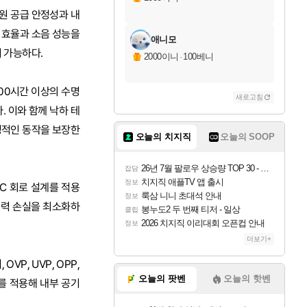
전원 공급 안정성과 내
전력 효율과 소음 성능을
애니모
이 가능하다.
2000이니
·
100베니
000시간 이상의 수명
새로고침
. 이와 함께 낙하 테
안정적인 동작을 보장한
오늘의 치지직
오늘의 SOOP
26년 7월 팔로우 상승량 TOP 30 - 월간 치지직
잡담
치지직 애플TV 앱 출시
정보
DC 회로 설계를 적용
룩삼 니니 초대석 안내
정보
 전력 손실을 최소화하
봉누도2 두 번째 티저 - 일상
클립
2026 치지직 이리대회 오픈컵 안내
정보
더보기+
P, UVP, OPP,
오늘의 팟벤
오늘의 핫벤
조를 적용해 내부 공기