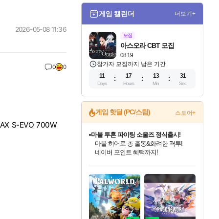
게임 캘린더
더보기+
2026-05-08 11:36
모집
아스오라 CBT 모집
08.19
참가자 모집까지 남은 기간
0
0
11
17
13
30
Days
Hours
Min
Sec
마블 투혼 파이팅 소울즈 정식출시!
게임 핫딜 (PC/스팀)
스토어+
마블 히어로 총 출동&화려한 격투!
X S-EVO 700W
네이버 포인트 혜택까지!
귀무자: 검의 길 예약 판매 중!
10% 할인과
이니&베니 혜택까지!
인벤게임즈 8월 특별 할인!
드래곤소드: 어웨이크닝 입점!
문명 7 특별 할인!
비스트 오브 리인카네이션 정식 출시!
커세어 코브 출시 기념 할인!
더 렐릭 퍼스트 가디언 정식 출시
베데스다 40주년 기념 할인 중!
캡콤 프렌차이즈 할인 진행 중!
캡콤 일부 상품 상시 할인
스타워즈 은하계 레이서
로블록스 기프트 카드 공식 입점
인기 퍼블리셔 모음!
스팀으로 만나는 드래곤소드!
조선&고려 DLC 출시 예정
게임프릭 신작 IP
해적'섬'을 발전시키자!
설화x하드코어 액션!
베데스다의 명작들을
몬헌, 바하 등 인기 IP를
몬헌 와일즈 & 드래곤즈 도그마2
인벤게임즈에서 10% 추가 적립
Robux를 가장 안전하고
최대 90% 할인가를 만나보세요!
네이버혜택과 함께 만나보세요!
50%할인&추가 적립까지!
네이버 혜택가와 함께 예약하세요!
할인&네이버혜택으로 만나보세요!
네이버페이 혜택과 만나보세요!
40주년 프로모션으로 만나보세요!
할인가에 만나보세요!
일부 에디션 상시 할인!
혜택으로 예약 판매 중
편안하게 충전하세요