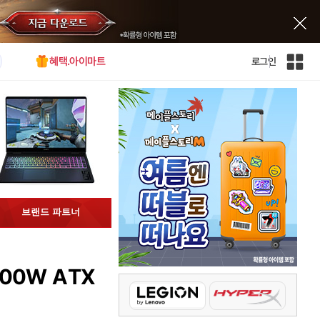
혜택.아이마트
로그인
인
벤
전
체
사
이
트
맵
브랜드 파트너
00W ATX