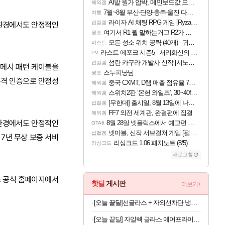
AI발 원가 압박, 메인보드값 오르나
해외겜
7월~8월 부산-단양-충주-울진 다녀왔어요~
여행
라이자 AI 채팅 RPG 게임 [RyzaChat: AI] 공개
섭컬겜
 환경에서도 안정적인
여기서 R1 뭘 말하는거고 R2가 뭘말하는걸까요?
명조
모든 성소 위치 공략 (40개) - 귀환한 영혼 도전과제
비스트
라스트 에포크 시즌5 - 서리화신의 분노 티저
PV
섬란 카구라 개발사 신작 [시노비 넥서스] 연내 출시 예정
섭컬겜
 메시 패턴 케이블을
스누피냥님
명조
 규격 인증으로 안정성
중국 CXMT, D램 매출 점유율 7%…글로벌 4위로 부상
해외겜
스위치2판 ‘몬헌 와일즈’, 30~40fps 목표 추정
해외겜
[무한대] 출시일, 8월 13일에 나오나
섭컬겜
FF7 외전 세계관, 완결편에 집결
해외겜
 환경에서도 안정적인
8월 28일 넷플릭스에서 예고편 공개 예정
GTA6
넷마블, 신작 서브컬쳐 게임 [펄 인 블루] 티저 사이트 오픈
섭컬겜
7년 무상 보증 서비
리싱크드 1.06 패치노트 (8/5)
리싱크드
새로고침
스 공식 홈페이지에서
핫딜
게시판
더보기+
[오늘 끝딜]선글라스 + 자외선차단 냉감원단 스포츠 쿨 마스크 화이트 1매입
[오늘 끝딜] 자일렉 글라스 에어프라이어 6L 대용량 유리 바스켓