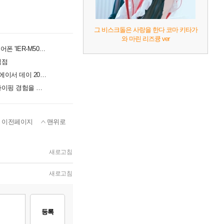
그 비스크돌은 사랑을 한다 코마 키타가
와 마린 리즈큥 ver
사운드 디테일과 착용감 잡았다... 소니, 프로페셔널 이어폰 'IER-M500' 공개
입점
창립 50주년 맞은 에이서, UMPC·AI 노트북 공개하는 '에이서 데이 2026' 개최
교보문고 강남점에 등장한 로지텍 팝업스토어, 책과 타이핑 경험을 잇는다
이전페이지
맨위로
새로고침
새로고침
등록