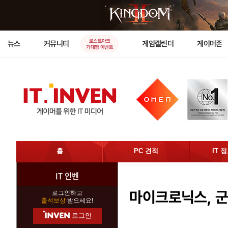
로스트아크
뉴스
커뮤니티
게임캘린더
게이머존
기대평 이벤트
홈
PC 견적
IT 
IT 인벤
마이크로닉스, 군
로그인하고
출석보상
받으세요!
로그인