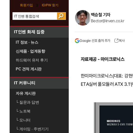
회원가입
ID/PW 찾기
백승철 기자
Bector@inven.co.kr
IT인벤 화제 집중
Google 선호 출처 추가
복사
IT 정보 · 뉴스
신제품 · 업계동향
자료제공 - 마이크로닉스
하드웨어 유저 후기
PC 견적 게시판
한미마이크로닉스(대표: 강현민,
IT 커뮤니티
ETA실버 풀모듈러 ATX 3.1
자유 게시판
└
질문과 답변
└
노트북
└
모니터
└
게이밍 · 주변기기