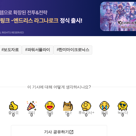
#보도자료
#파워서플라이
#한미마이크로닉스
이 기사에 대해 어떻게 생각하시나요?
좋아요
파티
웃음
씬나
후속기사+
울음
녹는다
0
0
0
0
0
0
0
기사 공유하기