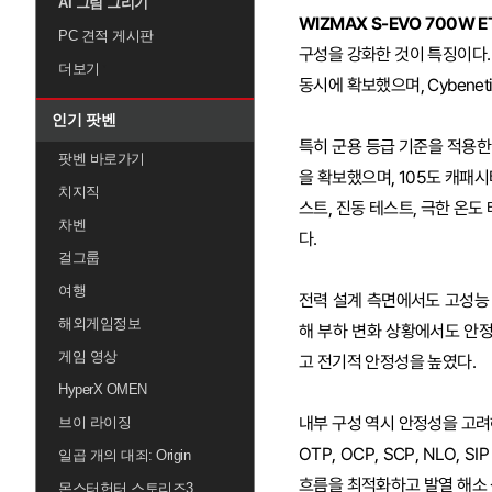
AI 그림 그리기
WIZMAX S-EVO 700W 
PC 견적 게시판
구성을 강화한 것이 특징이다. C
더보기
동시에 확보했으며, Cybenet
인기 팟벤
특히 군용 등급 기준을 적용한 내
팟벤 바로가기
을 확보했으며, 105도 캐패시
치지직
스트, 진동 테스트, 극한 온도
차벤
다.
걸그룹
여행
전력 설계 측면에서도 고성능 시
해외게임정보
해 부하 변화 상황에서도 안정적
게임 영상
고 전기적 안정성을 높였다.
HyperX OMEN
내부 구성 역시 안정성을 고려해
브이 라이징
OTP, OCP, SCP, NLO
일곱 개의 대죄: Origin
흐름을 최적화하고 발열 해소 
몬스터헌터 스토리즈3