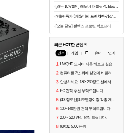
[와우 10%할인] 레노버 태블릿PC Idea Tab Pro 12.7
n배송 특가 3개월미만 프렌치랙-양갈비 양고기 밀키트 캠핑 쉽새끼 목초육 프랜치랙 프렌치렉 [원산지:뉴질랜드]
[오늘 끝딜] 셀렉스 프로틴 락토프리 플러스 근력 개선 단백질 608g, 4개
최근 HOT한 콘텐츠
견적
게임
IT
유머
연예
1
UWQHD 모니터 사용 해보고 싶습니다 추천부탁드려요
2
컴퓨터를 2년 뒤에 살껀데 비쌀려나요...?
3
안녕하세요. 180~230정도 선에서 잡고싶습니다.
4
PC 견적 추천 부탁드립니다.
5
(300정도선)3d모델링이랑 각종 게임을 하는데 견적부탁드립니다!300정도선
6
100~140만원 견적 부탁드립니다
7
200 ~ 220 견적 요청 드립니다.
8
98X3D 5080 문의