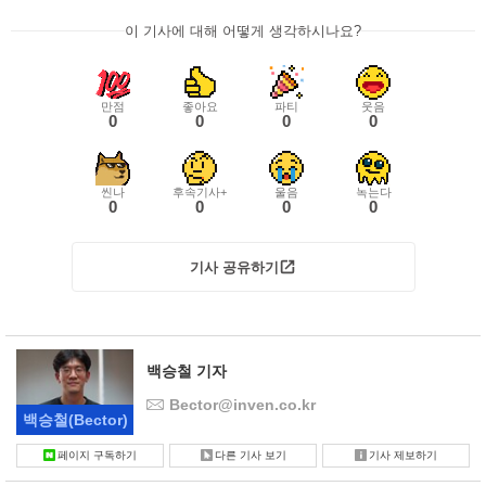
이 기사에 대해 어떻게 생각하시나요?
만점
좋아요
파티
웃음
0
0
0
0
씬나
후속기사+
울음
녹는다
0
0
0
0
기사 공유하기
백승철 기자
Bector@inven.co.kr
백승철
(Bector)
페이지 구독하기
다른 기사 보기
기사 제보하기