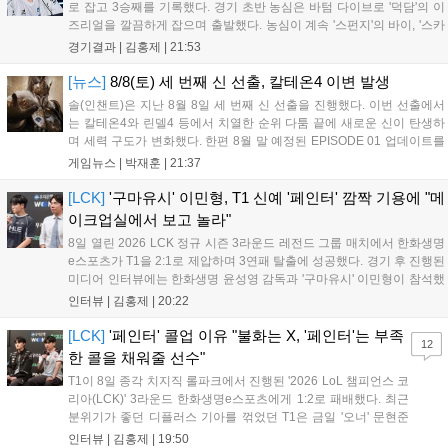
로 잡고 3승째를 기록했다. 경기 초반 농심은 바텀 다이브로 '덕담'의 이
즈리얼을 깔끔하게 잡으며 출발했다. 농심이 계속 '스펀지'의 바이, '스카
웃'의 신드라가 맹활약하며 초반부터 잡은 주도권을 계속 잘 굴렸다.
경기결과 |
김홍제
|
21:53
DNS는 불리하지만 골드 차이는 크게 벌어지지 않으며 잘 따라가고 있
었...
[뉴스]
8/8(토) 세 번째 신 선출, 칼테온4 이변 발생
솔(인챈트)은 지난 8월 8일 세 번째 신 선출을 진행했다. 이번 선출에서
는 칼테온4와 린델4 등에서 치열한 순위 다툼 끝에 새로운 신이 탄생하
며 세력 구도가 변화했다. 한편 8월 말 예정된 EPISODE 01 업데이트를
통해 월드 콘텐츠가 추가될 예정이며, 이를 통해 추후 주신 및 절대신에
게임뉴스 |
박재훈
|
21:37
대한 정보가 공개될 것으로 기대된다. 서버별 입지 확보를 위한 경쟁은
더욱 가속화될 전망이다....
[LCK]
'구마유시' 이민형, T1 신예 '페인터' 깜짝 기용에 "메
이크업실에서 보고 놀라"
8일 열린 2026 LCK 정규 시즌 3라운드 레전드 그룹 매치에서 한화생명
e스포츠가 T1을 2:1로 제압하며 3연패 탈출에 성공했다. 경기 후 진행된
미디어 인터뷰에는 한화생명 윤성영 감독과 '구마유시' 이민형이 참석했
다. 먼저 승리 소감에 대해 윤성영 감독은 "오랜만에 승리해 기분이 좋고,
인터뷰 |
김홍제
|
20:22
남은 경기도 잘 준비하겠다"고 밝혔으며, '구마유시' 역시 "3...
[LCK]
'페인터' 콜업 이유 "불화는 X, '페인터'는 부족
12
한 콜을 채워줄 선수"
T1이 8일 종각 치지직 롤파크에서 진행된 '2026 LoL 챔피언스 코
리아(LCK)' 3라운드 한화생명e스포츠에게 1:2로 패배했다. 최근
분위기가 좋던 디플러스 기아를 꺾었던 T1은 금일 '오너' 문현준
을 빼고 신예 '페인터' 김은후를 투입시키는 강수를 뒀으나 결국
인터뷰 |
김홍제
|
19:50