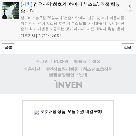
은 공식 페이지에서 확인 가능하다....
[기획]
검은사막 최초의 '하이퍼 부스트', 직접 해봤
5
습니다
펄어비스는 7월 29일부터 '검은사막'에서 신규 및 복귀 이용자를
위한 상시 성장 시스템 '하이퍼 부스트'를 시작했습니다. 이는 단
순히 최고 레벨을 제공하는 것이 아니라, 시즌 캐릭터 육성, 올비
아 아카데미 수료, 아침의 나라 설화 진행 등 4단계 과정을 통해
기획기사 |
김규만
|
08-07
게임에 적응하며 공방합 750을 목표로 성장하는 구조입니다. 이
용자는 과제를 완수하며 동(V) 투발라 장비와 검은별 무기, 카라
목록
검색
자드 장신구 등을 획득해 주요 콘텐츠에 진입할 수 있습니다....
로그인
PC화면
퀵링크
설정
청소년보호정책
이용약관
개인정보처리방침
불법촬영물신고안내
(주)
인
벤