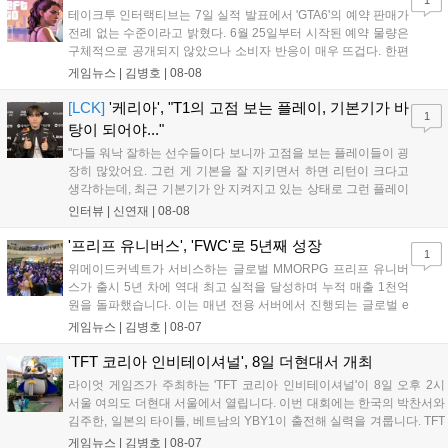
1
테이크투 인터랙티브는 7일 실적 발표에서 'GTA6'의 예약 판매가
전례 없는 수준이라고 밝혔다. 6월 25일부터 시작된 예약 물량은
구체적으로 공개되지 않았으나 소비자 반응이 매우 뜨겁다. 한편
11월 19일 PS5와 Xbox 시리즈 X|S로 정식 출시될 예정이며, 록
게임뉴스 |
김병호
|
08-08
스타 게임즈는 한국 시각 28일 오전 4시 넷플릭스를 통해 장편 영
상 'Grand Theft Auto VI: An Extended Look'을 최초 공개할 계획
[LCK]
'케리아', "T1의 고점 보는 플레이, 기본기가 바
1
이다....
탕이 되어야..."
"다들 워낙 잘하는 선수들이다 보니까 고점을 보는 플레이들이 굉
장히 많았어요. 그런 게 기본을 잘 지키면서 하면 리턴이 크다고
생각하는데, 최근 기본기가 안 지켜지고 있는 상태로 그런 플레이
를 추구하다 보니까 팀적으로 안 좋은 사고가 계속 많이 났던 것
인터뷰 |
신연재
|
08-08
같습니다." T1은 6일 서울 종로구 치지직 롤파크에서 열린 '2026
LoL 챔피언스 코리아(LCK)'...
'프리프 유니버스', 'FWC'로 5년째 성장
1
위메이드커넥트가 서비스하는 글로벌 MMORPG 프리프 유니버
스가 출시 5년 차에 역대 최고 실적을 달성하며 누적 매출 1천억
원을 돌파했습니다. 이는 매년 전용 서버에서 진행되는 글로벌 e
스포츠 대회 FWC의 영향이 큽니다. FWC는 이용자가 동일한 조
게임뉴스 |
김병호
|
08-07
건에서 시즌을 함께 즐기는 구조로, 올해 4월 시작된 FWC 2026
은 전년 대비 매출과 이용자 지표가 대폭 상승하는 성과를 냈습니
'TFT 코리아 인비테이셔널', 8일 더현대서 개최
다. 오는 10월 필리핀 마닐라에서 총상금 11만 달러 규모의 제4회
라이엇 게임즈가 주최하는 'TFT 코리아 인비테이셔널'이 8일 오후 2시
FWC 그랜드 파이널이 개최될 예정이며, 위메이드커넥트는 이를
서울 여의도 더현대 서울에서 열립니다. 이번 대회에는 한국의 박찬서와
통해 커뮤니티 중심의 장기 성장 모델을 지속할 방침입니다....
김주한, 일본의 타이틀, 베트남의 YBY1이 출전해 실력을 겨룹니다. TFT
는 소속팀 없이 개인 자격으로 참가하는 독특한 대회 구조를 가지며, 누
게임뉴스 |
김병호
|
08-07