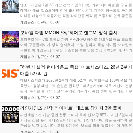
엔조이게임은 7일 SF 기갑 전략 게임 ‘타이탄 러쉬: 서바이벌’을 구글 플
레이와 애플 앱스토어에 정식 출시했다. 외계 괴수의 침공으로 붕괴한
미래를 배경으로 이용자는 직접 타이탄을 제작 및 조종하며 인류 생존을
위한 전투를 펼친다. 지휘관 모집, 피난처 운영, 연맹 협동 콘텐츠가 특징
게임뉴스 |
김규만
|
08-07
이며 출시를 기념해 접속 시 영웅 경험치와 다이아몬드 등 다양한 성장
지원 보상을 제공한다. 상세 내용은 공식 커뮤니티에서 확인 가능하다....
모바일 파밍 MMORPG, '히어로 랜드M' 정식 출시
오리엔조이는 7일 모바일 파밍 MMORPG 히어로 랜드M을 애플 앱스토
어와 구글플레이에 정식 출시했다. 스팀 원작의 핵심 재미를 모바일로
구현한 이 게임은 장비 수집과 조합을 통한 영웅 성장이 특징이며, 3개의
무기 스킬을 활용한 전략적 전투와 길드전 등 다양한 콘텐츠를 제공한
게임뉴스 |
김규만
|
08-07
다. 정식 출시를 기념해 사전예약자 50만 명 달성 보상을 포함한 다양한
혜택을 지급하며, 상세 내용은 공식 라운지에서 확인할 수 있다. 이용자
"하반기 실적 턴어라운드 목표" 데브시스터즈, 26년 2분기
는 게임 접속 및 주요 콘텐츠 플레이를 통해 성장을 지원받을 수 있다....
매출 527억 원
데브시스터즈가 2026년 2분기 매출 527억 원, 영업손실 160억 원을 기
록했다. 경영 쇄신으로 손실은 완화됐으며 3분기부터 재무 개선이 전망
된다. 쿠키런 클래식과 신작 쿠키런 키우기가 흥행 중이며, 쿠키런 키우
기는 13일 첫 업데이트를 시작으로 2주 간격의 콘텐츠를 제공한다. 또한
게임뉴스 |
김규만
|
08-07
9월 미국 로블록스 개발자 컨퍼런스에 참여해 IP 생태계를 확장할 계획
이다. 회사는 비용 효율화와 신작 흥행을 통해 하반기 실적 턴어라운드
라인게임즈 신작 '콰이어트', 테스트 참가자 3만 돌파
를 이끌 방침이다....
라인게임즈가 개발 중인 협동 코미디 호러 신작 QUIET가 지난 3일부터
시작된 스팀 플레이 테스트에서 3일 만에 참가자 3만 명을 돌파하며 큰
관심을 받고 있습니다. 오리 외계인이 보스를 피해 탈출하는 이 게임은
최대 4인 협동을 지원하며, 소음 관리와 물리 법칙을 활용한 전략적 플레
게임뉴스 |
김규만
|
08-07