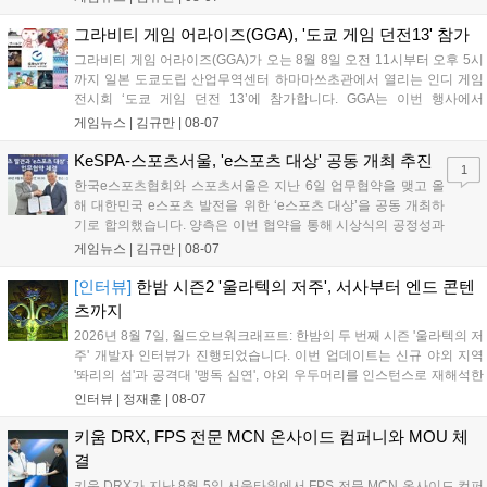
이가 핵심입니다. 라인게임즈는 수집된 이용자 피드백을 반영해 게임성
을 개선 중이며, 상세 정보는 스팀 페이지에서 확인 가능합니다....
그라비티 게임 어라이즈(GGA), '도쿄 게임 던전13' 참가
그라비티 게임 어라이즈(GGA)가 오는 8월 8일 오전 11시부터 오후 5시
까지 일본 도쿄도립 산업무역센터 하마마쓰초관에서 열리는 인디 게임
전시회 ‘도쿄 게임 던전 13’에 참가합니다. GGA는 이번 행사에서
‘JALECO ARCADE COLLECTION’ 시리즈의 미공개 작품 12종을 최초
게임뉴스 |
김규만
|
08-07
공개하며, ‘다함께 쿠키요미. 월드 한국 Ver.’ 등 다양한 인디 게임을 선보
입니다. 시연 참여 관람객에게는 선착순으로 특별 굿즈를 증정하며, 인
KeSPA-스포츠서울, 'e스포츠 대상' 공동 개최 추진
1
디 게임 생태계 활성화와 신규 타이틀 반응 확인을 목표로 합니다....
한국e스포츠협회와 스포츠서울은 지난 6일 업무협약을 맺고 올
해 대한민국 e스포츠 발전을 위한 ‘e스포츠 대상’을 공동 개최하
기로 합의했습니다. 양측은 이번 협약을 통해 시상식의 공정성과
전문성을 강화하고 MZ세대를 겨냥한 미디어 영향력을 확대해 e
게임뉴스 |
김규만
|
08-07
스포츠 전 종목을 아우르는 대표 연례 행사로 육성할 계획입니다.
김영만 회장은 10년 만에 재추진되는 이번 시상식이 e스포츠의
[인터뷰]
한밤 시즌2 '울라텍의 저주', 서사부터 엔드 콘텐
성과와 가치를 널리 알리는 권위 있는 행사가 되도록 노력하겠다
츠까지
고 밝혔습니다....
2026년 8월 7일, 월드오브워크래프트: 한밤의 두 번째 시즌 '울라텍의 저
주' 개발자 인터뷰가 진행되었습니다. 이번 업데이트는 신규 야외 지역
'똬리의 섬'과 공격대 '맹독 심연', 야외 우두머리를 인스턴스로 재해석한
'소굴'을 포함합니다. 개발진은 하우징 시스템 개선 및 신화+ 던전 로테이
인터뷰 |
정재훈
|
08-07
션, 공격대 보상 강화 등을 예고하며, 한국 팬들의 열정적인 성원에 감사
를 표했습니다....
키움 DRX, FPS 전문 MCN 온사이드 컴퍼니와 MOU 체
결
키움 DRX가 지난 8월 5일 서울타워에서 FPS 전문 MCN 온사이드 컴퍼