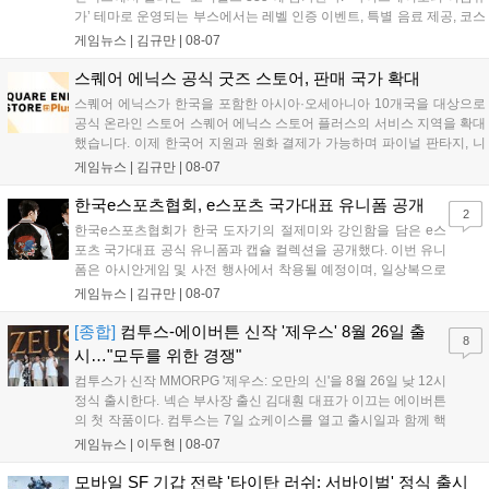
가’ 테마로 운영되는 부스에서는 레벨 인증 이벤트, 특별 음료 제공, 코스
프레 모델 포토존 등 다채로운 행사가 진행된다. 유명 코스어 7인이 캐릭
게임뉴스 |
김규만
|
08-07
터로 변신해 이용자를 맞이하며, SNS 인증 시 추가 굿즈도 증정한다. 자
세한 정보는 공식 커뮤니티에서 확인 가능하다....
스퀘어 에닉스 공식 굿즈 스토어, 판매 국가 확대
스퀘어 에닉스가 한국을 포함한 아시아·오세아니아 10개국을 대상으로
공식 온라인 스토어 스퀘어 에닉스 스토어 플러스의 서비스 지역을 확대
했습니다. 이제 한국어 지원과 원화 결제가 가능하며 파이널 판타지, 니
어 등 주요 게임의 피규어, 굿즈를 구매할 수 있습니다. 신상품이 순차적
게임뉴스 |
김규만
|
08-07
으로 추가될 예정이며 이용자는 사이트에서 국가를 한국으로 설정해 이
용 가능합니다....
한국e스포츠협회, e스포츠 국가대표 유니폼 공개
2
한국e스포츠협회가 한국 도자기의 절제미와 강인함을 담은 e스
포츠 국가대표 공식 유니폼과 캡슐 컬렉션을 공개했다. 이번 유니
폼은 아시안게임 및 사전 행사에서 착용될 예정이며, 일상복으로
구성된 컬렉션은 오는 8월 28일부터 골스튜디오 공식 홈페이지
게임뉴스 |
김규만
|
08-07
와 무신사, 오프라인 매장에서 판매된다. 다만 아시안게임 결선에
서는 대회 규정에 따라 별도의 유니폼을 착용할 계획이다....
[종합]
컴투스-에이버튼 신작 '제우스' 8월 26일 출
8
시…"모두를 위한 경쟁"
컴투스가 신작 MMORPG '제우스: 오만의 신'을 8월 26일 낮 12시
정식 출시한다. 넥슨 부사장 출신 김대훤 대표가 이끄는 에이버튼
의 첫 작품이다. 컴투스는 7일 쇼케이스를 열고 출시일과 함께 핵
심 콘텐츠, 유료화 정책, 운영 방향을 공개했다. 캐릭터명 선점은
게임뉴스 |
이두현
|
08-07
8월 13일 오후 8시 시작한다. '제우스: 오만의 신'은 최고신 제우스
의 오만으로 균열이...
모바일 SF 기갑 전략 '타이탄 러쉬: 서바이벌' 정식 출시