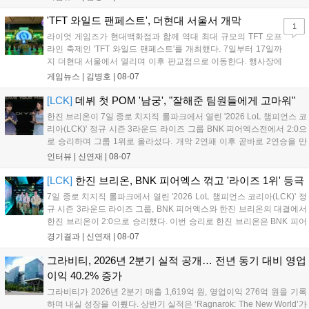
구나 참여 가능한 '소파에서 왕관까지'라는 철학을 실천하고 있습니다.
17일까지 이어지는 이번 행사는 신규 세트 체험과 공연 등 다양한 즐길
'TFT 와일드 팬페스트', 더현대 서울서 개막
1
거리를 제공하며, 이후 현대백화점 판교점에서도 행사가 이어질 예정입
라이엇 게임즈가 현대백화점과 함께 역대 최대 규모의 TFT 오프
니다. 연말에는 라스베이거스 오픈이 개최됩니다....
라인 축제인 'TFT 와일드 팬페스트'를 개최했다. 7일부터 17일까
지 더현대 서울에서 열리며 이후 판교점으로 이동한다. 행사장에
는 체험, 스페셜, 무대 존이 마련됐으며 8일 오후 2시 인비테이셔
게임뉴스 |
김병호
|
08-07
널, 15일 오후 2시 스트리머 매치, 17일 오후 7시 30분 QWER 공
연 등 다채로운 일정이 준비되어 있다. 사전 예약은 조기 마감될
[LCK]
데뷔 첫 POM '남궁', "잘해준 팀원들에게 고마워"
만큼 큰 인기를 끌고 있다....
한진 브리온이 7일 종로 치지직 롤파크에서 열린 '2026 LoL 챔피언스 코
리아(LCK)' 정규 시즌 3라운드 라이즈 그룹 BNK 피어엑스전에서 2:0으
로 승리하며 그룹 1위로 올라섰다. 개막 2연패 이후 곧바로 2연승을 만
들어내면서 이어질 4라운드에 대한 기대감을 올렸다. 다음은 이날 데뷔
인터뷰 |
신연재
|
08-07
첫 POM을 수상한 '남궁' 남궁성훈의 POM 인터뷰 전문이다....
[LCK]
한진 브리온, BNK 피어엑스 꺾고 '라이즈 1위' 등극
7일 종로 치지직 롤파크에서 열린 '2026 LoL 챔피언스 코리아(LCK)' 정
규 시즌 3라운드 라이즈 그룹, BNK 피어엑스와 한진 브리온의 대결에서
한진 브리온이 2:0으로 승리했다. 이번 승리로 한진 브리온은 BNK 피어
엑스를 제치고 라이즈 그룹 1위로 올라섰다. 1세트, 한진 브리온이 '로머'
경기결과 |
신연재
|
08-07
조우진의 로크를 중심으로 게임을 유리하게 풀어갔다. '...
그라비티, 2026년 2분기 실적 공개… 전년 동기 대비 영업
이익 40.2% 증가
그라비티가 2026년 2분기 매출 1,619억 원, 영업이익 276억 원을 기록
하며 내실 성장을 이뤘다. 상반기 실적은 ‘Ragnarok: The New World’가