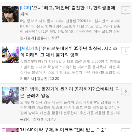
아쉬운 결과를 맞이하게 됐다. 이하 T1 임재현 감독대행과 '페이
즈' 김수환의 인터뷰 내...
[LCK]
'오너' 빼고, '페인터' 출전한 T1, 한화생명에
7
패배
8일 종각 치지직 롤파크에서 진행된 '2026 LoL 챔피언스 코리아
(LCK)' 3라운드 한화생명e스포츠가 T1을 2:1로 꺾고 3연패 탈출
에 성공했다. T1은 금일 선발에 '오너' 문현준이 아닌 콜업된 신예
'페인터' 김은후를 투입했지만, 결국 1:2로 패배하고 말았다. T1은
경기결과 |
김홍제
|
19:37
'케리아'의 카밀이 좋은 플레이를 통해 한화생명 바텀 듀오의 점멸
을 빼냈다....
[체험기획]
'슈퍼로봇대전Y' 35주년 확장팩, 시리즈
1
의 미래와 그 대체 불가의 영역
슈퍼로봇대전Y가 지난 5일 시리즈 35주년 및 2,000만 장 판매를
기념하는 마지막 확장팩 ‘~가속하는 미래~’를 출시했다. 이번 확
장팩은 본편의 IF 스토리 형태로, 수성의 마녀 시즌2를 포함한 신
규 참전작과 크로스오버 합체기를 선보이며 작품을 완결 짓는다.
기획기사 |
강승진
|
13:20
기존 연출의 한계와 로봇 게임 시장의 어려움 속에서도 팬들이 원
하는 몰입감 있는 서사와 조합을 구현하며 시리즈의 미래를 향한
검과 방패, 돌진기에 원거리 공격까지? 오버워치 '디
5
새로운 가능성을 제시했다....
몬' 플레이 영상
오버워치 신규 영웅 디몬의 플레이 영상이 8월 8일 공개됐다. 디
몬은 메카 비스트에 탑승해 한손 검으로 근접 공격을 펼치며, 왼
팔의 방패와 캐논을 활용해 전투한다. 추진기를 이용한 돌진기와
참격 형태의 궁극기를 보유했고, 메카 파괴 시 맨몸으로 기관총을
동영상 |
정재훈
|
01:40
사용하는 특징이 있다. 디몬은 오는 8월 12일 시작되는 시즌4 부
산의 영웅들 업데이트를 통해 정식 출시될 예정이다....
'GTA6' 예약 구매, 테이크투 "전례 없는 수준"