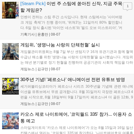
'마블 투혼: 파이팅 소울즈'와 레트로 수리 시뮬레이션 '리스토
[Steam Pick]
이번 주 스팀에 쏟아진 신작, 지금 주목
1
리'도 스팀에 정식 출시되었습니다....
할 게임은?
인벤이 전하는 스팀 주간 소식입니다. 현재 스팀에서는 '사이버펑
크 게임 축제'가 진행 중이며, '위쳐3'는 11일까지 80% 할인합니
다. 6일 정식 출시된 '아이언 네스트'와 '필드 오브 미스트리아', '커
세어 코브'가 호평받고 있습니다. 한편, 7일 출시된 '마블 투혼'은
기획기사 |
윤홍만
|
08-07
태그 시스템에 대한 호불호가 갈리며 복합적 평가를 기록 중입니
다. 유비소프트의 '고스트리콘: 와일드랜드'는 7년 만의 대규모 업
게임위, '생명나눔 사랑의 단체헌혈' 실시
데이트 '라스트 라이츠'와 함께 95% 할인 중입니다....
게임물관리위원회는 8월 7일 부산 센텀지구 16개 유관기관과 함께 혈액
수급난 해소를 위한 '생명나눔 사랑의 단체헌혈'을 실시했습니다. 게임위
는 매년 분기별로 정기 헌혈을 진행하며 공공기관의 사회적 책임을 다하
고 있으며, 이번 행사에는 영화진흥위원회 등 14개 기관 임직원이 동참
게임뉴스 |
김규만
|
08-07
해 생명 나눔을 실천했습니다. 서태건 위원장은 이웃의 생명을 지키는
따뜻한 실천에 참여한 모든 임직원에게 감사의 뜻을 전하며 헌혈 문화
30주년 기념! '페르소나' 애니메이션 전편 유튜브 방영
확산에 앞장섰습니다....
세가퍼블리싱코리아가 페르소나 시리즈 30주년을 기념해 관련 애니메
이션을 유튜브에서 무료 공개합니다. 8월 31일까지 극장판 페르소나3 4
편을 시작으로, 8월 18일부터 9월 17일까지 페르소나4 더 골든 12화, 9
월 15일부터 10월 14일까지 페르소나5 시리즈가 순차 공개됩니다. 또한
게임뉴스 |
김규만
|
08-07
8월 16일까지 SNS를 통해 축하 메시지를 모집하며, 선정된 내용은 기념
영상 및 대형 전광판에 소개될 예정입니다....
카오스 제로 나이트메어, '코믹월드 335' 참가... 이용자 소
통 예고
스마일게이트의 ‘카오스 제로 나이트메어’가 오는 8월 15일과 16일 일산
킨텍스에서 열리는 ‘코믹월드 335’에 참가한다. ‘나이트메어호의 여름휴