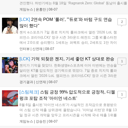
견인했다. 하반기에는 8월 18일 ‘Ragnarok Zero: Global’ 동남아 출시를
시작으로 9월 3일 ‘달려라 헤베레케 EX’, 9월 22일 ‘갈바테인’ 등 다양한
게임뉴스 |
윤홍만
|
08-07
신작을 선보인다. 4분기에는 ‘쟈레코 아케이드 콜렉션’과 ‘라이트 오디세
이’ 출시가 예정돼 있으며, 2027년에는 ‘Ragnarok 3’ 등 대작을 글로벌
[LCK]
2연속 POM '룰러', "'듀로'와 바텀 구도 연습
2
출시할 계획이다. 그라비티는 조인트벤처 설립과 라그나로크 에코 시스
많이 했다"
템 구축을 통해 신성장 동력을 확보할 방침이다....
젠지 e스포츠가 7일 종로 치지직 롤파크에서 열린 '2026 LoL 챔
피언스 코리아(LCK)' 정규 시즌 3라운드 레전드 그룹 kt 롤스터전
에서 2:0으로 승리했다. 1세트는 퍼펙트 승리, 2세트도 1만 차이
를 벌리며 25분 만에 승리하면서 말 그대로 압도적인 경기력을 선
인터뷰 |
신연재
|
08-07
보였다. '룰러' 박재혁은 1세트 코그모, 2세트 이즈리얼로 맹활약
하며 POM에 선정됐...
[LCK]
기억 되찾은 젠지, 기세 좋던 KT 상대로 완승
1
젠지가 기억을 찾았다. 한화생명e스포츠에 이어 이번에는 연승을
달리던 KT를 압도적인 경기력으로 꺾었다. 7일 종로 치지직 롤파
크에서 열린 '2026 LoL 챔피언스 코리아(LCK)' 정규 시즌 3라운
드 레전드 그룹, kt 롤스터와 젠지 e스포츠의 대결에서 젠지가 압
경기결과 |
신연재
|
08-07
승을 거뒀다. 개막주까지만 해도 급격하게 흔들리던 젠지였지만,
기억을 되찾기라도 한 듯 1,...
[스팀체크]
스팀 긍정 99% 압도적으로 긍정적, 디젤
1
펑크 포탑 조작 '아이언 네스트'
8월 6일 출시된 '아이언 네스트'가 사실적인 조작감으로 호평받으
며 스팀 신작 매출 상위권에 올랐습니다. '이터널 리턴'은 8월 13
일 정규 시즌 개막을 앞두고 프리시즌을 시작해 국내 매출 1위를
기록했습니다. 25주년을 맞은 '고스트 리콘' 시리즈는 8월 6일 쇼
게임뉴스 |
강승진
|
08-07
케이스와 함께 대규모 할인을 진행하며 순위가 급상승했고, 신작