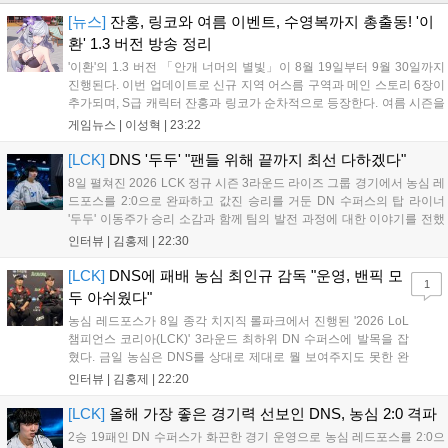
[뉴스]
잔홍, 링코와 여름 이벤트, 수영복까지 총출동! '이
환' 1.3 버전 방송 정리
'이환'의 1.3 버전 「안개 너머의 별빛」이 8월 19일부터 9월 30일까지
진행된다. 이번 업데이트로 신규 지역 어스름 구역과 메인 스토리 6장이
추가되며, S급 캐릭터 잔홍과 링코가 순차적으로 등장한다. 여름 시즌을
맞아 비치발리볼, 수상 오토바이 등 다채로운 이벤트가 열리고, 캐릭터
게임뉴스 |
이성혁
|
23:22
렌더링 개선 및 랜덤 코스튬 등 편의성도 강화된다. 8월 11일까지 사용
가능한 교환 코드 3종이 제공되며, 상세 일정은 공식 채널을 통해 확인할
[LCK]
DNS '두두' "팬들 위해 끝까지 최선 다하겠다"
수 있다....
8일 펼쳐진 2026 LCK 정규 시즌 3라운드 라이즈 그룹 경기에서 농심 레
드포스를 2:0으로 완파하고 값진 승리를 거둔 DN 수퍼스의 탑 라이너
'두두' 이동주가 승리 소감과 함께 팀의 발전 과정에 대한 이야기를 전했
다. 먼저 오랜만의 2:0 완승에 대해 '두두'는 "진짜 오랜만에 거둔 2:0 승
인터뷰 |
김홍제
|
22:30
리라 기쁘다. 특히 불리했던 1세트를 역전승으로 이끌어내...
[LCK]
DNS에 패배 농심 최인규 감독 "운영, 밴픽 모
1
두 아쉬웠다"
농심 레드포스가 8일 종각 치지직 롤파크에서 진행된 '2026 LoL
챔피언스 코리아(LCK)' 3라운드 최하위 DN 수퍼스에 발목을 잡
혔다. 금일 농심은 DNS를 상대로 제대로 뭘 보여주지도 못한 완
패를 당하고 말았다. 이하 농심 레드포스 최인규 감독과 '리헨즈'
인터뷰 |
김홍제
|
22:20
손시우의 인터뷰 전문이다. Q. 금일 DNS에 0:2로 패배했는데? 최
인규 감독 : 모든 경...
[LCK]
올해 가장 좋은 경기력 선보인 DNS, 농심 2:0 격파
2승 19패인 DN 수퍼스가 화끈한 경기 운영으로 농심 레드포스를 2:0으