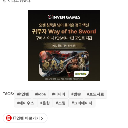
정"이라고 밝혔다.
TAGS:
#it인벤
#미디어
#방송
#보도자료
#koba
#에이수스
#음향
#조명
#크리에이터
IT인벤 바로가기