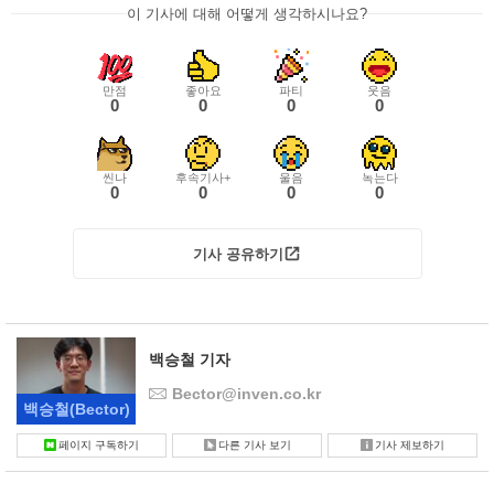
이 기사에 대해 어떻게 생각하시나요?
만점
좋아요
파티
웃음
0
0
0
0
씬나
후속기사+
울음
녹는다
0
0
0
0
기사 공유하기
백승철 기자
Bector@inven.co.kr
백승철
(Bector)
페이지 구독하기
다른 기사 보기
기사 제보하기