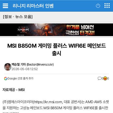
리니지 리마스터
인벤
[정보 · 뉴스 모음]
MSI B850M 게이밍 플러스 WIFI6E 메인보드
출시
백승철 기자
(
Bector@inven.co.kr
)
2026-05-08 12:52
Google 선호 출처 추가
0
0
자료제공 - MSI
(주)엠에스아이코리아(https://kr.msi.com, 대표 공번서)는 AMD AM5 소켓
을 지원하는 고성능 메인보드 MSI B850M 게이밍 플러스 WIFI6E를 출시한