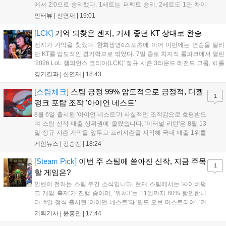
에서 2:0으로 승리했다. 1세트는 퍼펙트 승리, 2세트도 1만 차이
를 벌리며 25분 만에 승리하면서 말 그대로 압도적인 경기력을 선
인터뷰 |
신연재
|
19:01
보였다. '룰러' 박재혁은 1세트 코그모, 2세트 이즈리얼로 맹활약
하며 POM에 선정됐...
[LCK]
기억 되찾은 젠지, 기세 좋던 KT 상대로 완승
젠지가 기억을 찾았다. 한화생명e스포츠에 이어 이번에는 연승을 달리
던 KT를 압도적인 경기력으로 꺾었다. 7일 종로 치지직 롤파크에서 열린
'2026 LoL 챔피언스 코리아(LCK)' 정규 시즌 3라운드 레전드 그룹, kt 롤
스터와 젠지 e스포츠의 대결에서 젠지가 압승을 거뒀다. 개막주까지만
경기결과 |
신연재
|
18:43
해도 급격하게 흔들리던 젠지였지만, 기억을 되찾기라도 한 듯 1,...
[스팀체크]
스팀 긍정 99% 압도적으로 긍정적, 디젤
1
펑크 포탑 조작 '아이언 네스트'
8월 6일 출시된 '아이언 네스트'가 사실적인 조작감으로 호평받으
며 스팀 신작 매출 상위권에 올랐습니다. '이터널 리턴'은 8월 13
일 정규 시즌 개막을 앞두고 프리시즌을 시작해 국내 매출 1위를
기록했습니다. 25주년을 맞은 '고스트 리콘' 시리즈는 8월 6일 쇼
게임뉴스 |
강승진
|
18:24
케이스와 함께 대규모 할인을 진행하며 순위가 급상승했고, 신작
'마블 투혼: 파이팅 소울즈'와 레트로 수리 시뮬레이션 '리스토
[Steam Pick]
이번 주 스팀에 쏟아진 신작, 지금 주목
1
리'도 스팀에 정식 출시되었습니다....
할 게임은?
인벤이 전하는 스팀 주간 소식입니다. 현재 스팀에서는 '사이버펑
크 게임 축제'가 진행 중이며, '위쳐3'는 11일까지 80% 할인합니
다. 6일 정식 출시된 '아이언 네스트'와 '필드 오브 미스트리아', '커
세어 코브'가 호평받고 있습니다. 한편, 7일 출시된 '마블 투혼'은
기획기사 |
윤홍만
|
17:44
태그 시스템에 대한 호불호가 갈리며 복합적 평가를 기록 중입니