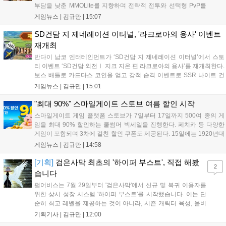
부담을 낮춘 MMOLite를 지향하며 전략적 전투와 선택형 PvP를
특징으로 합니다. 현재 공식 홈페이지와 앱 마켓에서 사전등록을
게임뉴스 |
김규만
|
15:07
진행 중이며 참여자에게는 초월 소환권 등 다양한 보상을 제공합
니다. 또한 카카오톡 채널 추가 시 주차별 스페셜 쿠폰과 한정 스
SD건담 지 제네레이션 이터널, '라크로아의 용사' 이벤트
킨, 경품 이벤트 등 풍성한 혜택을 마련해 이용자들의 기대를 모
재개최
으고 있습니다....
반다이 남코 엔터테인먼트가 ‘SD건담 지 제네레이션 이터널’에서 스토
리 이벤트 ‘SD건담 외전Ⅰ 지크 지온 편 라크로아의 용사’를 재개최한다.
보스 배틀로 카드다스 코인을 얻고 강적 습격 이벤트로 SSR 나이트 건
담을 획득할 수 있다. 로그인 보너스로 최대 다이아 3,000개를 지급하며,
게임뉴스 |
김규만
|
15:01
8월 31일까지 실물대 유니콘 건담 입상 피날레를 기념해 SSR 유닛을 전
원 증정한다. 또한 9월 30일까지 공식 유튜브에서 특별 프로그램을 시청
"최대 90%" 스마일게이트 스토브 여름 할인 시작
할 수 있다....
스마일게이트 게임 플랫폼 스토브가 7일부터 17일까지 500여 종의 게
임을 최대 90% 할인하는 쿨썸머 빅세일을 진행한다. 페치카 등 다양한
게임이 포함되며 3차에 걸친 할인 쿠폰도 제공된다. 15일에는 1920년대
경성 배경의 신작 그날의 신문이 출시되며, 15일부터 17일까지는 국내
게임뉴스 |
김규만
|
14:58
개발사 게임을 위한 시크릿 쿠폰도 추가 발행될 예정이다. 자세한 내용
은 공식 페이지에서 확인 가능하다....
[기획]
검은사막 최초의 '하이퍼 부스트', 직접 해봤
2
습니다
펄어비스는 7월 29일부터 '검은사막'에서 신규 및 복귀 이용자를
위한 상시 성장 시스템 '하이퍼 부스트'를 시작했습니다. 이는 단
순히 최고 레벨을 제공하는 것이 아니라, 시즌 캐릭터 육성, 올비
아 아카데미 수료, 아침의 나라 설화 진행 등 4단계 과정을 통해
기획기사 |
김규만
|
12:00
게임에 적응하며 공방합 750을 목표로 성장하는 구조입니다. 이