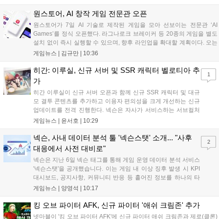
지가 공개되었다. 반지하게임즈는 2027년 상반기 정식 출시를 목표로
개발에 박차를 가하고 있다....
원스토어, AI 창작 게임 전문관 오픈
원스토어가 7일 AI 기술로 제작된 게임을 모아 선보이는 전문관 ‘AI
Games’를 정식 오픈했다. 라그나로크 브레이커 등 20종의 게임을 별도
설치 없이 즉시 실행할 수 있으며, 향후 라인업을 확대할 계획이다. 오는
11일부터는 게임 실행 시 할인 쿠폰을 지급하는 오픈 기념 이벤트도 진
게임뉴스 |
김규만
|
10:36
행된다. 이번 서비스는 누구나 AI를 활용해 게임을 제작하고 유통할 수
있는 환경을 조성해 창작자와 이용자 모두에게 새로운 경험을 제공할 것
히간: 이루실, 신규 서버 및 SSR 캐릭터 벨로티아 추
1
으로 기대된다....
가
히간 이루실이 신규 서버 오픈과 함께 신규 SSR 캐릭터 및 대규
모 결투 콘텐츠를 추가하고 이용자 편의성을 크게 개선하는 신규
업데이트를 전격 진행한다. 넥슨은 자사가 서비스하는 서브컬처
게임 히간 이루실에 신규 서버 'world3'을 개설하고 신규 캐릭터
게임뉴스 |
윤서호
|
10:29
및 이벤트 스토리를 포함한 대규모 콘텐츠 업데이트를 적용했다.
이번 업데이트를 통해 어둠 속 서큐버스...
넥슨, 사내 데이터 분석 툴 '넥슨스탯' 소개... "사후
2
대응에서 사전 대비로"
넥슨은 지난 6일 넥슨 태그를 통해 게임 운영 데이터 분석 서비스
'넥슨스탯'을 공개했습니다. 이는 게임 내 이상 징후 발생 시 KPI
대시보드, 공지사항, 커뮤니티 반응 등 흩어진 정보를 하나의 타
임라인에 연결해 원인을 빠르게 파악하도록 돕는 관제 허브입니
게임뉴스 |
양영석
|
10:17
다. 현재 25개 이상의 프로젝트에 도입된 이 서비스는 사후 대응
중심의 운영 방식을 사전 대비 체계로 전환하며 데이터 기반의 효
킹 오브 파이터 AFK, 신규 파이터 '애쉬 크림존' 추가
율적인 의사결정을 지원하고 있습니다....
넷마블이 '킹 오브 파이터 AFK'에 신규 파이터 애쉬 크림존과 제로(클론)