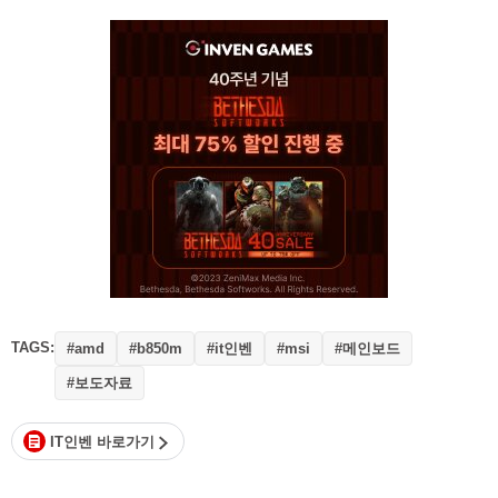
TAGS:
#it인벤
#메인보드
#amd
#b850m
#msi
#보도자료
IT인벤 바로가기