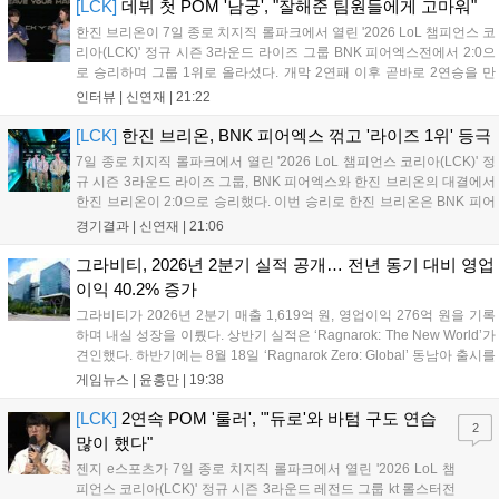
[LCK]
데뷔 첫 POM '남궁', "잘해준 팀원들에게 고마워"
한진 브리온이 7일 종로 치지직 롤파크에서 열린 '2026 LoL 챔피언스 코
리아(LCK)' 정규 시즌 3라운드 라이즈 그룹 BNK 피어엑스전에서 2:0으
로 승리하며 그룹 1위로 올라섰다. 개막 2연패 이후 곧바로 2연승을 만
들어내면서 이어질 4라운드에 대한 기대감을 올렸다. 다음은 이날 데뷔
인터뷰 |
신연재
|
21:22
첫 POM을 수상한 '남궁' 남궁성훈의 POM 인터뷰 전문이다....
[LCK]
한진 브리온, BNK 피어엑스 꺾고 '라이즈 1위' 등극
7일 종로 치지직 롤파크에서 열린 '2026 LoL 챔피언스 코리아(LCK)' 정
규 시즌 3라운드 라이즈 그룹, BNK 피어엑스와 한진 브리온의 대결에서
한진 브리온이 2:0으로 승리했다. 이번 승리로 한진 브리온은 BNK 피어
엑스를 제치고 라이즈 그룹 1위로 올라섰다. 1세트, 한진 브리온이 '로머'
경기결과 |
신연재
|
21:06
조우진의 로크를 중심으로 게임을 유리하게 풀어갔다. '...
그라비티, 2026년 2분기 실적 공개… 전년 동기 대비 영업
이익 40.2% 증가
그라비티가 2026년 2분기 매출 1,619억 원, 영업이익 276억 원을 기록
하며 내실 성장을 이뤘다. 상반기 실적은 ‘Ragnarok: The New World’가
견인했다. 하반기에는 8월 18일 ‘Ragnarok Zero: Global’ 동남아 출시를
시작으로 9월 3일 ‘달려라 헤베레케 EX’, 9월 22일 ‘갈바테인’ 등 다양한
게임뉴스 |
윤홍만
|
19:38
신작을 선보인다. 4분기에는 ‘쟈레코 아케이드 콜렉션’과 ‘라이트 오디세
이’ 출시가 예정돼 있으며, 2027년에는 ‘Ragnarok 3’ 등 대작을 글로벌
[LCK]
2연속 POM '룰러', "'듀로'와 바텀 구도 연습
2
출시할 계획이다. 그라비티는 조인트벤처 설립과 라그나로크 에코 시스
많이 했다"
템 구축을 통해 신성장 동력을 확보할 방침이다....
젠지 e스포츠가 7일 종로 치지직 롤파크에서 열린 '2026 LoL 챔
피언스 코리아(LCK)' 정규 시즌 3라운드 레전드 그룹 kt 롤스터전