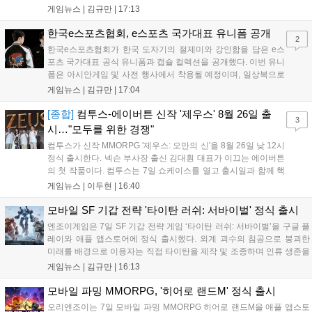
어 등 주요 게임의 피규어, 굿즈를 구매할 수 있습니다. 신상품이 순차적
게임뉴스 |
김규만
|
17:13
으로 추가될 예정이며 이용자는 사이트에서 국가를 한국으로 설정해 이
용 가능합니다....
한국e스포츠협회, e스포츠 국가대표 유니폼 공개
2
한국e스포츠협회가 한국 도자기의 절제미와 강인함을 담은 e스
포츠 국가대표 공식 유니폼과 캡슐 컬렉션을 공개했다. 이번 유니
폼은 아시안게임 및 사전 행사에서 착용될 예정이며, 일상복으로
구성된 컬렉션은 오는 8월 28일부터 골스튜디오 공식 홈페이지
게임뉴스 |
김규만
|
17:04
와 무신사, 오프라인 매장에서 판매된다. 다만 아시안게임 결선에
서는 대회 규정에 따라 별도의 유니폼을 착용할 계획이다....
[종합]
컴투스-에이버튼 신작 '제우스' 8월 26일 출
3
시…"모두를 위한 경쟁"
컴투스가 신작 MMORPG '제우스: 오만의 신'을 8월 26일 낮 12시
정식 출시한다. 넥슨 부사장 출신 김대훤 대표가 이끄는 에이버튼
의 첫 작품이다. 컴투스는 7일 쇼케이스를 열고 출시일과 함께 핵
심 콘텐츠, 유료화 정책, 운영 방향을 공개했다. 캐릭터명 선점은
게임뉴스 |
이두현
|
16:40
8월 13일 오후 8시 시작한다. '제우스: 오만의 신'은 최고신 제우스
의 오만으로 균열이...
모바일 SF 기갑 전략 '타이탄 러쉬: 서바이벌' 정식 출시
엔조이게임은 7일 SF 기갑 전략 게임 ‘타이탄 러쉬: 서바이벌’을 구글 플
레이와 애플 앱스토어에 정식 출시했다. 외계 괴수의 침공으로 붕괴한
미래를 배경으로 이용자는 직접 타이탄을 제작 및 조종하며 인류 생존을
위한 전투를 펼친다. 지휘관 모집, 피난처 운영, 연맹 협동 콘텐츠가 특징
게임뉴스 |
김규만
|
16:13
이며 출시를 기념해 접속 시 영웅 경험치와 다이아몬드 등 다양한 성장
지원 보상을 제공한다. 상세 내용은 공식 커뮤니티에서 확인 가능하다....
모바일 파밍 MMORPG, '히어로 랜드M' 정식 출시
오리엔조이는 7일 모바일 파밍 MMORPG 히어로 랜드M을 애플 앱스토