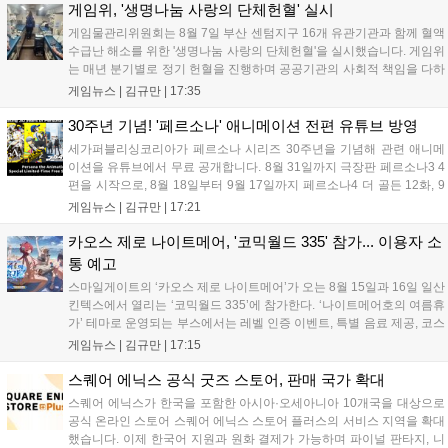
다. 유비소프트의 '고스트리콘: 와일드랜드'는 7년 만의 대규모 업
게임위, '생명나눔 사랑의 단체헌혈' 실시
데이트 '라스트 라이츠'와 함께 95% 할인 중입니다....
게임물관리위원회는 8월 7일 부산 센텀지구 16개 유관기관과 함께 혈액
수급난 해소를 위한 '생명나눔 사랑의 단체헌혈'을 실시했습니다. 게임위
는 매년 분기별로 정기 헌혈을 진행하며 공공기관의 사회적 책임을 다하
고 있으며, 이번 행사에는 영화진흥위원회 등 14개 기관 임직원이 동참
게임뉴스 |
김규만
|
17:35
해 생명 나눔을 실천했습니다. 서태건 위원장은 이웃의 생명을 지키는
따뜻한 실천에 참여한 모든 임직원에게 감사의 뜻을 전하며 헌혈 문화
30주년 기념! '페르소나' 애니메이션 전편 유튜브 방영
확산에 앞장섰습니다....
세가퍼블리싱코리아가 페르소나 시리즈 30주년을 기념해 관련 애니메
이션을 유튜브에서 무료 공개합니다. 8월 31일까지 극장판 페르소나3 4
편을 시작으로, 8월 18일부터 9월 17일까지 페르소나4 더 골든 12화, 9
월 15일부터 10월 14일까지 페르소나5 시리즈가 순차 공개됩니다. 또한
게임뉴스 |
김규만
|
17:21
8월 16일까지 SNS를 통해 축하 메시지를 모집하며, 선정된 내용은 기념
영상 및 대형 전광판에 소개될 예정입니다....
카오스 제로 나이트메어, '코믹월드 335' 참가... 이용자 소
통 예고
스마일게이트의 ‘카오스 제로 나이트메어’가 오는 8월 15일과 16일 일산
킨텍스에서 열리는 ‘코믹월드 335’에 참가한다. ‘나이트메어호의 여름휴
가’ 테마로 운영되는 부스에서는 레벨 인증 이벤트, 특별 음료 제공, 코스
프레 모델 포토존 등 다채로운 행사가 진행된다. 유명 코스어 7인이 캐릭
게임뉴스 |
김규만
|
17:15
터로 변신해 이용자를 맞이하며, SNS 인증 시 추가 굿즈도 증정한다. 자
세한 정보는 공식 커뮤니티에서 확인 가능하다....
스퀘어 에닉스 공식 굿즈 스토어, 판매 국가 확대
스퀘어 에닉스가 한국을 포함한 아시아·오세아니아 10개국을 대상으로
공식 온라인 스토어 스퀘어 에닉스 스토어 플러스의 서비스 지역을 확대
했습니다. 이제 한국어 지원과 원화 결제가 가능하며 파이널 판타지, 니