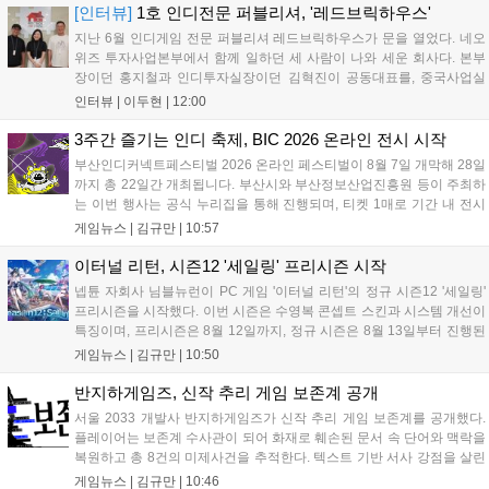
용자는 과제를 완수하며 동(V) 투발라 장비와 검은별 무기, 카라
[인터뷰]
1호 인디전문 퍼블리셔, '레드브릭하우스'
자드 장신구 등을 획득해 주요 콘텐츠에 진입할 수 있습니다....
지난 6월 인디게임 전문 퍼블리셔 레드브릭하우스가 문을 열었다. 네오
위즈 투자사업본부에서 함께 일하던 세 사람이 나와 세운 회사다. 본부
장이던 홍지철과 인디투자실장이던 김혁진이 공동대표를, 중국사업실
장이던 이민정이 이사를 맡았다. 출범 한 달여 만에 위메이드맥스의 전
인터뷰 |
이두현
|
12:00
략적 투자와 카카오벤처스 등 5개 벤처캐피털의 재무적 투자가 연달아
들어왔다. 서비스 중인...
3주간 즐기는 인디 축제, BIC 2026 온라인 전시 시작
부산인디커넥트페스티벌 2026 온라인 페스티벌이 8월 7일 개막해 28일
까지 총 22일간 개최됩니다. 부산시와 부산정보산업진흥원 등이 주최하
는 이번 행사는 공식 누리집을 통해 진행되며, 티켓 1매로 기간 내 전시
작을 제한 없이 체험할 수 있습니다. 일반 및 루키 부문 등 다양한 인디게
게임뉴스 |
김규만
|
10:57
임을 선보이며 개발자와의 소통 기능도 제공합니다. 장소 제약 없이 전
세계 누구나 참여 가능한 이번 행사는 역대 최대 규모로 열려 인디게임
이터널 리턴, 시즌12 '세일링' 프리시즌 시작
생태계 확장에 기여할 전망입니다....
넵튠 자회사 님블뉴런이 PC 게임 '이터널 리턴'의 정규 시즌12 '세일링'
프리시즌을 시작했다. 이번 시즌은 수영복 콘셉트 스킨과 시스템 개선이
특징이며, 프리시즌은 8월 12일까지, 정규 시즌은 8월 13일부터 진행된
다. 실험체 관찰일지 추가와 후반부 전략 강화를 위한 다중 크로노 스피
게임뉴스 |
김규만
|
10:50
어 도입 등 다양한 업데이트와 풍성한 이벤트가 마련되어 이용자들의 기
대를 모으고 있다....
반지하게임즈, 신작 추리 게임 보존계 공개
서울 2033 개발사 반지하게임즈가 신작 추리 게임 보존계를 공개했다.
플레이어는 보존계 수사관이 되어 화재로 훼손된 문서 속 단어와 맥락을
복원하고 총 8건의 미제사건을 추적한다. 텍스트 기반 서사 강점을 살린
이번 게임은 정보 조합과 사건 재구성이 핵심이며, 현재 스팀 상점 페이
게임뉴스 |
김규만
|
10:46