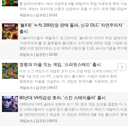
를 업데이트했다. 애쉬 크림존은 8월 19일까지 픽업 이벤트로 획득 가능
하며, 제로는 프리미엄 소환과 상점에서 얻을 수 있다. 또한 8월 10일부
터 14일까지 럭키 엘피 이벤트로 론을, 13일부터 26일까지 트로피칼 아
게임뉴스 |
김규만
|
10:02
일랜드 이벤트로 펫 블레이즈와 팝시를 선보일 예정이다. 이번 업데이트
로 전략적 전투의 재미가 더욱 강화될 것으로 기대된다....
'볼X핏' 누적 200만장 판매 돌파, 신규 DLC '자연주의자'
출시
디볼버디지털이 벽돌깨기 로그라이트 ‘볼x핏’의 마지막 무료 업데이트
‘자연주의자’를 전 플랫폼에 출시했다. 누적 판매 200만 장을 기념해 진
행된 이번 업데이트는 신규 캐릭터 2종과 볼 11종, 패시브 5종을 추가해
전략적 재미를 높였다. 게임은 PC와 콘솔, 모바일에서 한글판으로 즐길
게임뉴스 |
김규만
|
10:00
수 있으며, 개발사는 조만간 게임과 관련한 새로운 소식을 전할 예정이
라고 밝혀 향후 행보에 기대감을 모으고 있다. 상세 정보는 공식 홈페이
정령과 마을 짓는 게임, '스피릿스테드' 출시
1
지에서 확인 가능하다....
터보 도그 게임즈가 개발한 코지 도시 건설 게임 '스피릿스테드'가
8월 7일 오전 2시 PC 스팀에 정식 출시됐다. 마법의 정령과 함께
평화로운 마을을 건설하는 이 게임은 한국어를 지원하며, 정가
10,700원에서 10% 할인된 9,630원에 판매된다. 플레이어는 어
게임뉴스 |
김규만
|
09:57
드벤처 모드와 크리에이티브 모드를 통해 자유롭게 마을을 꾸미
고 정령을 활용해 공동체를 성장시킬 수 있다. 따뜻한 손그림 그
80년대 VHS감성 호러, '스킨 스테이플러' 출시
래픽이 특징이며, 부담 없이 즐길 수 있는 힐링 게임으로 기대를
1980년대 VHS 슬래셔 영화와 초기 3D 호러 게임 감성을 결합한 더 스
모으고 있다....
킨 스테이플러가 스팀에 정식 출시됐다. 테인티드 팩트가 개발하고 어셈
블 엔터테인먼트가 배급한 이 게임은 2026년 8월 6일 출시되어 현재
15,000원에 판매 중이다. 캐리언 시티를 배경으로 연쇄살인 사건을 추적
게임뉴스 |
김규만
|
09:51
하는 두 형사의 이야기를 다루며, 거친 복고풍 그래픽과 블랙 코미디를