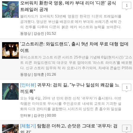
통해 밀도 높은 공포를 선사한다....
오버워치 新한국 영웅, 메카 부대 리더 '디몬' 공식
1
트레일러 공개
블리자드가 오버워치 53번째 영웅인 한국인 디몬의 트레일러를
공개했다. 영상은 부산을 배경으로 메카 부대와 쓰레기촌 세력 간
의 전투를 다루며 디몬의 붉은 메카 비스트와 능력을 보여준다.
블리자드는 7일 게임플레이 영상 공개를 시작으로 10일 시즌4 트
동영상 |
강승진
|
01:52
레일러를 선보이며, 11일 시작되는 시즌4를 통해 디몬을 정식 출
시할 예정이다. 향후 메카 부대와 탈론의 대립이 본격화될 전망이
'고스트리콘: 와일드랜드', 출시 9년 차에 무료 대형 업데
다....
이트
유비소프트가 고스트 리콘 시리즈 25주년을 기념해 6일(현지시간) '고스
트 리콘 와일드랜드'의 대규모 무료 업데이트 '라스트 라이츠'를 배포했
다. 신규 스토리 임무와 적 라 요로나가 추가되며, 차세대 콘솔인 PS5와
Xbox Series X|S에서 4K 60FPS를 지원한다. 또한 편의성 개선과 함께
동영상 |
정재훈
|
01:26
과거 콘텐츠가 복원되어 기존 및 신규 이용자 모두에게 새로운 즐길 거
리를 제공한다....
[인터뷰]
귀무자: 검의 길, "누구나 일섬의 쾌감을 느
1
끼도록"
오는 9월 4일, 20여 년 만의 완전 신작 ‘귀무자’가 출시된다. 이번
작품은 미야모토 무사시를 주인공으로 내세워 교토의 기괴한 설
화와 다크 판타지를 결합했다. 시리즈의 상징인 혼 흡수와 일섬을
계승하면서도, 현대적인 검극 액션과 '무너뜨리기 일섬'을 더해 전
인터뷰 |
김규만
|
00:00
투의 깊이를 더했다. 개발진은 정해진 공략법 대신 플레이어의 선
택에 따른 사무라이 액션을 구현하고자 했으며, 실제 검술 전문가
[체험기]
탐험은 더하고, 손맛은 그대로 '귀무자: 검
2
의 모션 캡처를 통해 리얼리티를 극대화했다. 세계관을 새롭게 재
의 길'