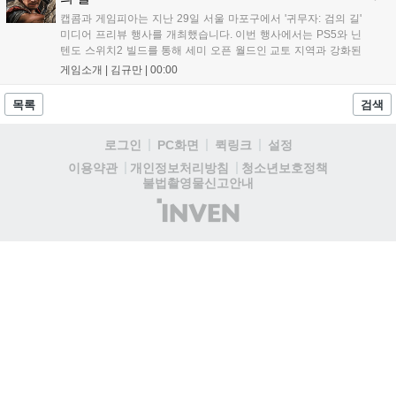
구성한 이번 신작은 기존 시리즈와 설정은 다르지만, 특유의 통쾌
캡콤과 게임피아는 지난 29일 서울 마포구에서 '귀무자: 검의 길'
한 손맛과 다크 판타지 분위기를 충실히 담아내어 시리즈 팬과 신
미디어 프리뷰 행사를 개최했습니다. 이번 행사에서는 PS5와 닌
규 이용자 모두에게 새로운 재미를 선사할 예정이다....
텐도 스위치2 빌드를 통해 세미 오픈 월드인 교토 지역과 강화된
액션 시스템을 공개했습니다. 주인공 미야모토 무사시가 오니를
게임소개 |
김규만
|
00:00
정화하는 과정을 담았으며, 패링과 혼 흡수 등 전략적 전투 요소
가 특징입니다. 정식 출시를 앞두고 탄탄한 게임성을 선보여 기대
목록
검색
감을 높였습니다....
로그인
PC화면
퀵링크
설정
청소년보호정책
이용약관
개인정보처리방침
불법촬영물신고안내
(주)
인
벤