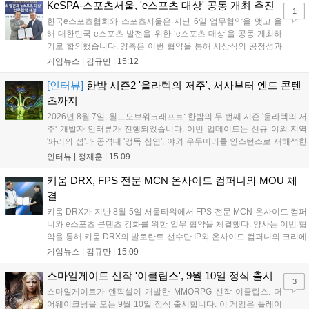
입니다. 시연 참여 관람객에게는 선착순으로 특별 굿즈를 증정하며, 인
KeSPA-스포츠서울, 'e스포츠 대상' 공동 개최 추진
1
디 게임 생태계 활성화와 신규 타이틀 반응 확인을 목표로 합니다....
한국e스포츠협회와 스포츠서울은 지난 6일 업무협약을 맺고 올
해 대한민국 e스포츠 발전을 위한 ‘e스포츠 대상’을 공동 개최하
기로 합의했습니다. 양측은 이번 협약을 통해 시상식의 공정성과
전문성을 강화하고 MZ세대를 겨냥한 미디어 영향력을 확대해 e
게임뉴스 |
김규만
|
15:12
스포츠 전 종목을 아우르는 대표 연례 행사로 육성할 계획입니다.
김영만 회장은 10년 만에 재추진되는 이번 시상식이 e스포츠의
[인터뷰]
한밤 시즌2 '울라텍의 저주', 서사부터 엔드 콘텐
성과와 가치를 널리 알리는 권위 있는 행사가 되도록 노력하겠다
츠까지
고 밝혔습니다....
2026년 8월 7일, 월드오브워크래프트: 한밤의 두 번째 시즌 '울라텍의 저
주' 개발자 인터뷰가 진행되었습니다. 이번 업데이트는 신규 야외 지역
'똬리의 섬'과 공격대 '맹독 심연', 야외 우두머리를 인스턴스로 재해석한
'소굴'을 포함합니다. 개발진은 하우징 시스템 개선 및 신화+ 던전 로테이
인터뷰 |
정재훈
|
15:09
션, 공격대 보상 강화 등을 예고하며, 한국 팬들의 열정적인 성원에 감사
를 표했습니다....
키움 DRX, FPS 전문 MCN 온사이드 컴퍼니와 MOU 체
결
키움 DRX가 지난 8월 5일 서울타워에서 FPS 전문 MCN 온사이드 컴퍼
니와 e스포츠 콘텐츠 강화를 위한 업무 협약을 체결했다. 양사는 이번 협
약을 통해 키움 DRX의 발로란트 선수단 IP와 온사이드 컴퍼니의 크리에
이터 네트워크를 결합하여 정규 및 특별 콘텐츠를 공동 기획한다. 또한
게임뉴스 |
김규만
|
15:09
디지털 콘텐츠 제작을 넘어 팬들이 직접 참여하는 오프라인 행사 등 온·
오프라인 연계 프로그램을 순차적으로 선보이며 e스포츠 생태계 확장에
스마일게이트 신작 '이클립스', 9월 10일 정식 출시
3
나설 계획이다....
스마일게이트가 엔픽셀이 개발한 MMORPG 신작 이클립스: 더
어웨이크닝을 오는 9월 10일 정식 출시합니다. 이 게임은 플레이