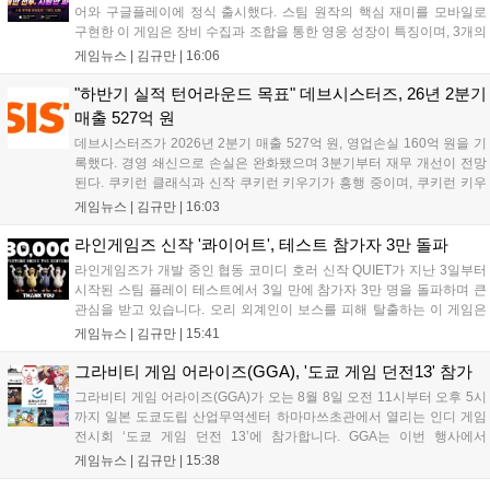
어와 구글플레이에 정식 출시했다. 스팀 원작의 핵심 재미를 모바일로
구현한 이 게임은 장비 수집과 조합을 통한 영웅 성장이 특징이며, 3개의
무기 스킬을 활용한 전략적 전투와 길드전 등 다양한 콘텐츠를 제공한
게임뉴스 |
김규만
|
16:06
다. 정식 출시를 기념해 사전예약자 50만 명 달성 보상을 포함한 다양한
혜택을 지급하며, 상세 내용은 공식 라운지에서 확인할 수 있다. 이용자
"하반기 실적 턴어라운드 목표" 데브시스터즈, 26년 2분기
는 게임 접속 및 주요 콘텐츠 플레이를 통해 성장을 지원받을 수 있다....
매출 527억 원
데브시스터즈가 2026년 2분기 매출 527억 원, 영업손실 160억 원을 기
록했다. 경영 쇄신으로 손실은 완화됐으며 3분기부터 재무 개선이 전망
된다. 쿠키런 클래식과 신작 쿠키런 키우기가 흥행 중이며, 쿠키런 키우
기는 13일 첫 업데이트를 시작으로 2주 간격의 콘텐츠를 제공한다. 또한
게임뉴스 |
김규만
|
16:03
9월 미국 로블록스 개발자 컨퍼런스에 참여해 IP 생태계를 확장할 계획
이다. 회사는 비용 효율화와 신작 흥행을 통해 하반기 실적 턴어라운드
라인게임즈 신작 '콰이어트', 테스트 참가자 3만 돌파
를 이끌 방침이다....
라인게임즈가 개발 중인 협동 코미디 호러 신작 QUIET가 지난 3일부터
시작된 스팀 플레이 테스트에서 3일 만에 참가자 3만 명을 돌파하며 큰
관심을 받고 있습니다. 오리 외계인이 보스를 피해 탈출하는 이 게임은
최대 4인 협동을 지원하며, 소음 관리와 물리 법칙을 활용한 전략적 플레
게임뉴스 |
김규만
|
15:41
이가 핵심입니다. 라인게임즈는 수집된 이용자 피드백을 반영해 게임성
을 개선 중이며, 상세 정보는 스팀 페이지에서 확인 가능합니다....
그라비티 게임 어라이즈(GGA), '도쿄 게임 던전13' 참가
그라비티 게임 어라이즈(GGA)가 오는 8월 8일 오전 11시부터 오후 5시
까지 일본 도쿄도립 산업무역센터 하마마쓰초관에서 열리는 인디 게임
전시회 ‘도쿄 게임 던전 13’에 참가합니다. GGA는 이번 행사에서
‘JALECO ARCADE COLLECTION’ 시리즈의 미공개 작품 12종을 최초
게임뉴스 |
김규만
|
15:38
공개하며, ‘다함께 쿠키요미. 월드 한국 Ver.’ 등 다양한 인디 게임을 선보