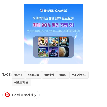
TAGS:
#it인벤
#메인보드
#amd
#b850m
#msi
#보도자료
IT인벤 바로가기