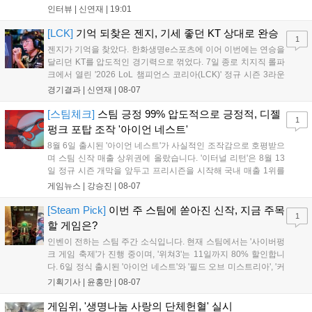
를 벌리며 25분 만에 승리하면서 말 그대로 압도적인 경기력을 선
인터뷰 |
신연재
|
19:01
보였다. '룰러' 박재혁은 1세트 코그모, 2세트 이즈리얼로 맹활약
하며 POM에 선정됐...
[LCK]
기억 되찾은 젠지, 기세 좋던 KT 상대로 완승
1
젠지가 기억을 찾았다. 한화생명e스포츠에 이어 이번에는 연승을
달리던 KT를 압도적인 경기력으로 꺾었다. 7일 종로 치지직 롤파
크에서 열린 '2026 LoL 챔피언스 코리아(LCK)' 정규 시즌 3라운
드 레전드 그룹, kt 롤스터와 젠지 e스포츠의 대결에서 젠지가 압
경기결과 |
신연재
|
08-07
승을 거뒀다. 개막주까지만 해도 급격하게 흔들리던 젠지였지만,
기억을 되찾기라도 한 듯 1,...
[스팀체크]
스팀 긍정 99% 압도적으로 긍정적, 디젤
1
펑크 포탑 조작 '아이언 네스트'
8월 6일 출시된 '아이언 네스트'가 사실적인 조작감으로 호평받으
며 스팀 신작 매출 상위권에 올랐습니다. '이터널 리턴'은 8월 13
일 정규 시즌 개막을 앞두고 프리시즌을 시작해 국내 매출 1위를
기록했습니다. 25주년을 맞은 '고스트 리콘' 시리즈는 8월 6일 쇼
게임뉴스 |
강승진
|
08-07
케이스와 함께 대규모 할인을 진행하며 순위가 급상승했고, 신작
'마블 투혼: 파이팅 소울즈'와 레트로 수리 시뮬레이션 '리스토
[Steam Pick]
이번 주 스팀에 쏟아진 신작, 지금 주목
1
리'도 스팀에 정식 출시되었습니다....
할 게임은?
인벤이 전하는 스팀 주간 소식입니다. 현재 스팀에서는 '사이버펑
크 게임 축제'가 진행 중이며, '위쳐3'는 11일까지 80% 할인합니
다. 6일 정식 출시된 '아이언 네스트'와 '필드 오브 미스트리아', '커
세어 코브'가 호평받고 있습니다. 한편, 7일 출시된 '마블 투혼'은
기획기사 |
윤홍만
|
08-07
태그 시스템에 대한 호불호가 갈리며 복합적 평가를 기록 중입니
다. 유비소프트의 '고스트리콘: 와일드랜드'는 7년 만의 대규모 업
게임위, '생명나눔 사랑의 단체헌혈' 실시