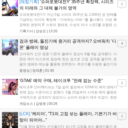
[체험기획]
'슈퍼로봇대전Y' 35주년 확장팩, 시리즈
1
의 미래와 그 대체 불가의 영역
슈퍼로봇대전Y가 지난 5일 시리즈 35주년 및 2,000만 장 판매를
기념하는 마지막 확장팩 ‘~가속하는 미래~’를 출시했다. 이번 확
장팩은 본편의 IF 스토리 형태로, 수성의 마녀 시즌2를 포함한 신
규 참전작과 크로스오버 합체기를 선보이며 작품을 완결 짓는다.
기획기사 |
강승진
|
13:20
기존 연출의 한계와 로봇 게임 시장의 어려움 속에서도 팬들이 원
하는 몰입감 있는 서사와 조합을 구현하며 시리즈의 미래를 향한
검과 방패, 돌진기에 원거리 공격까지? 오버워치 '디
4
새로운 가능성을 제시했다....
몬' 플레이 영상
오버워치 신규 영웅 디몬의 플레이 영상이 8월 8일 공개됐다. 디
몬은 메카 비스트에 탑승해 한손 검으로 근접 공격을 펼치며, 왼
팔의 방패와 캐논을 활용해 전투한다. 추진기를 이용한 돌진기와
참격 형태의 궁극기를 보유했고, 메카 파괴 시 맨몸으로 기관총을
동영상 |
정재훈
|
01:40
사용하는 특징이 있다. 디몬은 오는 8월 12일 시작되는 시즌4 부
산의 영웅들 업데이트를 통해 정식 출시될 예정이다....
'GTA6' 예약 구매, 테이크투 "전례 없는 수준"
1
테이크투 인터랙티브는 7일 실적 발표에서 'GTA6'의 예약 판매가
전례 없는 수준이라고 밝혔다. 6월 25일부터 시작된 예약 물량은
구체적으로 공개되지 않았으나 소비자 반응이 매우 뜨겁다. 한편
11월 19일 PS5와 Xbox 시리즈 X|S로 정식 출시될 예정이며, 록
게임뉴스 |
김병호
|
00:26
스타 게임즈는 한국 시각 28일 오전 4시 넷플릭스를 통해 장편 영
상 'Grand Theft Auto VI: An Extended Look'을 최초 공개할 계획
[LCK]
'케리아', "T1의 고점 보는 플레이, 기본기가 바
1
이다....
탕이 되어야..."
"다들 워낙 잘하는 선수들이다 보니까 고점을 보는 플레이들이 굉