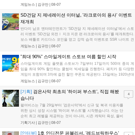
특징으로 합니다. 현재 공식 홈페이지와 앱 마켓에서 사전등록을
게임뉴스 |
김규만
|
08-07
진행 중이며 참여자에게는 초월 소환권 등 다양한 보상을 제공합
니다. 또한 카카오톡 채널 추가 시 주차별 스페셜 쿠폰과 한정 스
SD건담 지 제네레이션 이터널, '라크로아의 용사' 이벤트
킨, 경품 이벤트 등 풍성한 혜택을 마련해 이용자들의 기대를 모
재개최
으고 있습니다....
반다이 남코 엔터테인먼트가 ‘SD건담 지 제네레이션 이터널’에서 스토
리 이벤트 ‘SD건담 외전Ⅰ 지크 지온 편 라크로아의 용사’를 재개최한다.
보스 배틀로 카드다스 코인을 얻고 강적 습격 이벤트로 SSR 나이트 건
담을 획득할 수 있다. 로그인 보너스로 최대 다이아 3,000개를 지급하며,
게임뉴스 |
김규만
|
08-07
8월 31일까지 실물대 유니콘 건담 입상 피날레를 기념해 SSR 유닛을 전
원 증정한다. 또한 9월 30일까지 공식 유튜브에서 특별 프로그램을 시청
"최대 90%" 스마일게이트 스토브 여름 할인 시작
할 수 있다....
스마일게이트 게임 플랫폼 스토브가 7일부터 17일까지 500여 종의 게
임을 최대 90% 할인하는 쿨썸머 빅세일을 진행한다. 페치카 등 다양한
게임이 포함되며 3차에 걸친 할인 쿠폰도 제공된다. 15일에는 1920년대
경성 배경의 신작 그날의 신문이 출시되며, 15일부터 17일까지는 국내
게임뉴스 |
김규만
|
08-07
개발사 게임을 위한 시크릿 쿠폰도 추가 발행될 예정이다. 자세한 내용
은 공식 페이지에서 확인 가능하다....
[기획]
검은사막 최초의 '하이퍼 부스트', 직접 해봤
4
습니다
펄어비스는 7월 29일부터 '검은사막'에서 신규 및 복귀 이용자를
위한 상시 성장 시스템 '하이퍼 부스트'를 시작했습니다. 이는 단
순히 최고 레벨을 제공하는 것이 아니라, 시즌 캐릭터 육성, 올비
아 아카데미 수료, 아침의 나라 설화 진행 등 4단계 과정을 통해
기획기사 |
김규만
|
08-07
게임에 적응하며 공방합 750을 목표로 성장하는 구조입니다. 이
용자는 과제를 완수하며 동(V) 투발라 장비와 검은별 무기, 카라
[인터뷰]
1호 인디전문 퍼블리셔, '레드브릭하우스'