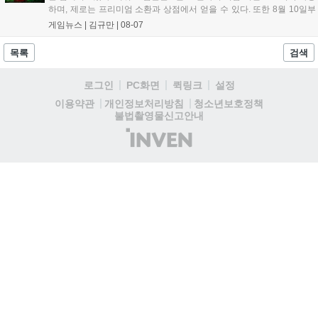
하며, 제로는 프리미엄 소환과 상점에서 얻을 수 있다. 또한 8월 10일부
터 14일까지 럭키 엘피 이벤트로 론을, 13일부터 26일까지 트로피칼 아
게임뉴스 |
김규만
|
08-07
일랜드 이벤트로 펫 블레이즈와 팝시를 선보일 예정이다. 이번 업데이트
로 전략적 전투의 재미가 더욱 강화될 것으로 기대된다....
목록
검색
로그인
PC화면
퀵링크
설정
청소년보호정책
이용약관
개인정보처리방침
불법촬영물신고안내
(주)
인
벤