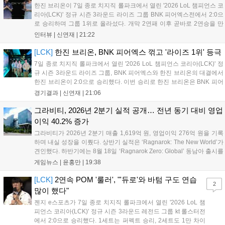
만큼 큰 인기를 끌고 있다....
한진 브리온이 7일 종로 치지직 롤파크에서 열린 '2026 LoL 챔피언스 코
리아(LCK)' 정규 시즌 3라운드 라이즈 그룹 BNK 피어엑스전에서 2:0으
로 승리하며 그룹 1위로 올라섰다. 개막 2연패 이후 곧바로 2연승을 만
들어내면서 이어질 4라운드에 대한 기대감을 올렸다. 다음은 이날 데뷔
인터뷰 |
신연재
|
21:22
첫 POM을 수상한 '남궁' 남궁성훈의 POM 인터뷰 전문이다....
[LCK]
한진 브리온, BNK 피어엑스 꺾고 '라이즈 1위' 등극
7일 종로 치지직 롤파크에서 열린 '2026 LoL 챔피언스 코리아(LCK)' 정
규 시즌 3라운드 라이즈 그룹, BNK 피어엑스와 한진 브리온의 대결에서
한진 브리온이 2:0으로 승리했다. 이번 승리로 한진 브리온은 BNK 피어
엑스를 제치고 라이즈 그룹 1위로 올라섰다. 1세트, 한진 브리온이 '로머'
경기결과 |
신연재
|
21:06
조우진의 로크를 중심으로 게임을 유리하게 풀어갔다. '...
그라비티, 2026년 2분기 실적 공개… 전년 동기 대비 영업
이익 40.2% 증가
그라비티가 2026년 2분기 매출 1,619억 원, 영업이익 276억 원을 기록
하며 내실 성장을 이뤘다. 상반기 실적은 ‘Ragnarok: The New World’가
견인했다. 하반기에는 8월 18일 ‘Ragnarok Zero: Global’ 동남아 출시를
시작으로 9월 3일 ‘달려라 헤베레케 EX’, 9월 22일 ‘갈바테인’ 등 다양한
게임뉴스 |
윤홍만
|
19:38
신작을 선보인다. 4분기에는 ‘쟈레코 아케이드 콜렉션’과 ‘라이트 오디세
이’ 출시가 예정돼 있으며, 2027년에는 ‘Ragnarok 3’ 등 대작을 글로벌
[LCK]
2연속 POM '룰러', "'듀로'와 바텀 구도 연습
2
출시할 계획이다. 그라비티는 조인트벤처 설립과 라그나로크 에코 시스
많이 했다"
템 구축을 통해 신성장 동력을 확보할 방침이다....
젠지 e스포츠가 7일 종로 치지직 롤파크에서 열린 '2026 LoL 챔
피언스 코리아(LCK)' 정규 시즌 3라운드 레전드 그룹 kt 롤스터전
에서 2:0으로 승리했다. 1세트는 퍼펙트 승리, 2세트도 1만 차이