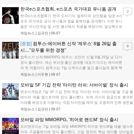
으로 추가될 예정이며 이용자는 사이트에서 국가를 한국으로 설정해 이
용 가능합니다....
한국e스포츠협회, e스포츠 국가대표 유니폼 공개
2
한국e스포츠협회가 한국 도자기의 절제미와 강인함을 담은 e스
포츠 국가대표 공식 유니폼과 캡슐 컬렉션을 공개했다. 이번 유니
폼은 아시안게임 및 사전 행사에서 착용될 예정이며, 일상복으로
구성된 컬렉션은 오는 8월 28일부터 골스튜디오 공식 홈페이지
게임뉴스 |
김규만
|
08-07
와 무신사, 오프라인 매장에서 판매된다. 다만 아시안게임 결선에
서는 대회 규정에 따라 별도의 유니폼을 착용할 계획이다....
[종합]
컴투스-에이버튼 신작 '제우스' 8월 26일 출
8
시…"모두를 위한 경쟁"
컴투스가 신작 MMORPG '제우스: 오만의 신'을 8월 26일 낮 12시
정식 출시한다. 넥슨 부사장 출신 김대훤 대표가 이끄는 에이버튼
의 첫 작품이다. 컴투스는 7일 쇼케이스를 열고 출시일과 함께 핵
심 콘텐츠, 유료화 정책, 운영 방향을 공개했다. 캐릭터명 선점은
게임뉴스 |
이두현
|
08-07
8월 13일 오후 8시 시작한다. '제우스: 오만의 신'은 최고신 제우스
의 오만으로 균열이...
모바일 SF 기갑 전략 '타이탄 러쉬: 서바이벌' 정식 출시
엔조이게임은 7일 SF 기갑 전략 게임 ‘타이탄 러쉬: 서바이벌’을 구글 플
레이와 애플 앱스토어에 정식 출시했다. 외계 괴수의 침공으로 붕괴한
미래를 배경으로 이용자는 직접 타이탄을 제작 및 조종하며 인류 생존을
위한 전투를 펼친다. 지휘관 모집, 피난처 운영, 연맹 협동 콘텐츠가 특징
게임뉴스 |
김규만
|
08-07
이며 출시를 기념해 접속 시 영웅 경험치와 다이아몬드 등 다양한 성장
지원 보상을 제공한다. 상세 내용은 공식 커뮤니티에서 확인 가능하다....
모바일 파밍 MMORPG, '히어로 랜드M' 정식 출시
오리엔조이는 7일 모바일 파밍 MMORPG 히어로 랜드M을 애플 앱스토
어와 구글플레이에 정식 출시했다. 스팀 원작의 핵심 재미를 모바일로