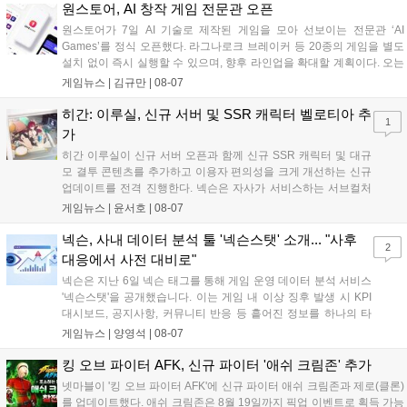
개발에 박차를 가하고 있다....
원스토어, AI 창작 게임 전문관 오픈
원스토어가 7일 AI 기술로 제작된 게임을 모아 선보이는 전문관 ‘AI
Games’를 정식 오픈했다. 라그나로크 브레이커 등 20종의 게임을 별도
설치 없이 즉시 실행할 수 있으며, 향후 라인업을 확대할 계획이다. 오는
11일부터는 게임 실행 시 할인 쿠폰을 지급하는 오픈 기념 이벤트도 진
게임뉴스 |
김규만
|
08-07
행된다. 이번 서비스는 누구나 AI를 활용해 게임을 제작하고 유통할 수
있는 환경을 조성해 창작자와 이용자 모두에게 새로운 경험을 제공할 것
히간: 이루실, 신규 서버 및 SSR 캐릭터 벨로티아 추
1
으로 기대된다....
가
히간 이루실이 신규 서버 오픈과 함께 신규 SSR 캐릭터 및 대규
모 결투 콘텐츠를 추가하고 이용자 편의성을 크게 개선하는 신규
업데이트를 전격 진행한다. 넥슨은 자사가 서비스하는 서브컬처
게임 히간 이루실에 신규 서버 'world3'을 개설하고 신규 캐릭터
게임뉴스 |
윤서호
|
08-07
및 이벤트 스토리를 포함한 대규모 콘텐츠 업데이트를 적용했다.
이번 업데이트를 통해 어둠 속 서큐버스...
넥슨, 사내 데이터 분석 툴 '넥슨스탯' 소개... "사후
2
대응에서 사전 대비로"
넥슨은 지난 6일 넥슨 태그를 통해 게임 운영 데이터 분석 서비스
'넥슨스탯'을 공개했습니다. 이는 게임 내 이상 징후 발생 시 KPI
대시보드, 공지사항, 커뮤니티 반응 등 흩어진 정보를 하나의 타
임라인에 연결해 원인을 빠르게 파악하도록 돕는 관제 허브입니
게임뉴스 |
양영석
|
08-07
다. 현재 25개 이상의 프로젝트에 도입된 이 서비스는 사후 대응
중심의 운영 방식을 사전 대비 체계로 전환하며 데이터 기반의 효
킹 오브 파이터 AFK, 신규 파이터 '애쉬 크림존' 추가
율적인 의사결정을 지원하고 있습니다....
넷마블이 '킹 오브 파이터 AFK'에 신규 파이터 애쉬 크림존과 제로(클론)
를 업데이트했다. 애쉬 크림존은 8월 19일까지 픽업 이벤트로 획득 가능