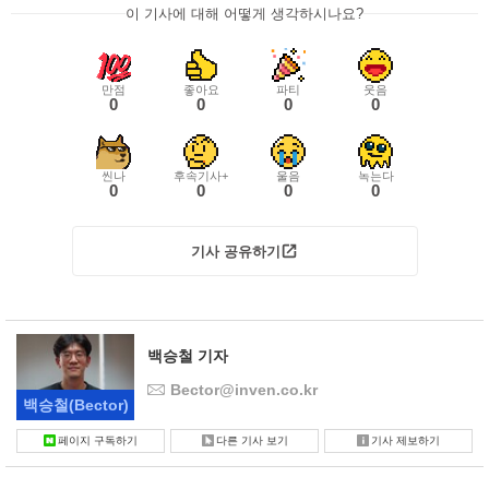
이 기사에 대해 어떻게 생각하시나요?
만점
좋아요
파티
웃음
0
0
0
0
씬나
후속기사+
울음
녹는다
0
0
0
0
기사 공유하기
백승철 기자
Bector@inven.co.kr
백승철
(Bector)
페이지 구독하기
다른 기사 보기
기사 제보하기