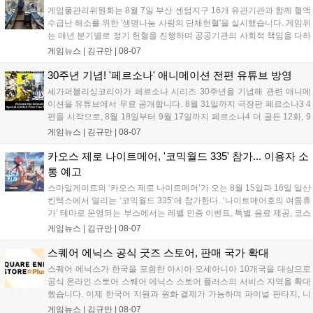
데이트 '라스트 라이츠'와 함께 95% 할인 중입니다....
게임물관리위원회는 8월 7일 부산 센텀지구 16개 유관기관과 함께 혈액
수급난 해소를 위한 '생명나눔 사랑의 단체헌혈'을 실시했습니다. 게임위
는 매년 분기별로 정기 헌혈을 진행하며 공공기관의 사회적 책임을 다하
고 있으며, 이번 행사에는 영화진흥위원회 등 14개 기관 임직원이 동참
게임뉴스 |
김규만
|
08-07
해 생명 나눔을 실천했습니다. 서태건 위원장은 이웃의 생명을 지키는
따뜻한 실천에 참여한 모든 임직원에게 감사의 뜻을 전하며 헌혈 문화
30주년 기념! '페르소나' 애니메이션 전편 유튜브 방영
확산에 앞장섰습니다....
세가퍼블리싱코리아가 페르소나 시리즈 30주년을 기념해 관련 애니메
이션을 유튜브에서 무료 공개합니다. 8월 31일까지 극장판 페르소나3 4
편을 시작으로, 8월 18일부터 9월 17일까지 페르소나4 더 골든 12화, 9
월 15일부터 10월 14일까지 페르소나5 시리즈가 순차 공개됩니다. 또한
게임뉴스 |
김규만
|
08-07
8월 16일까지 SNS를 통해 축하 메시지를 모집하며, 선정된 내용은 기념
영상 및 대형 전광판에 소개될 예정입니다....
카오스 제로 나이트메어, '코믹월드 335' 참가... 이용자 소
통 예고
스마일게이트의 ‘카오스 제로 나이트메어’가 오는 8월 15일과 16일 일산
킨텍스에서 열리는 ‘코믹월드 335’에 참가한다. ‘나이트메어호의 여름휴
가’ 테마로 운영되는 부스에서는 레벨 인증 이벤트, 특별 음료 제공, 코스
프레 모델 포토존 등 다채로운 행사가 진행된다. 유명 코스어 7인이 캐릭
게임뉴스 |
김규만
|
08-07
터로 변신해 이용자를 맞이하며, SNS 인증 시 추가 굿즈도 증정한다. 자
세한 정보는 공식 커뮤니티에서 확인 가능하다....
스퀘어 에닉스 공식 굿즈 스토어, 판매 국가 확대
스퀘어 에닉스가 한국을 포함한 아시아·오세아니아 10개국을 대상으로
공식 온라인 스토어 스퀘어 에닉스 스토어 플러스의 서비스 지역을 확대
했습니다. 이제 한국어 지원과 원화 결제가 가능하며 파이널 판타지, 니
어 등 주요 게임의 피규어, 굿즈를 구매할 수 있습니다. 신상품이 순차적
게임뉴스 |
김규만
|
08-07