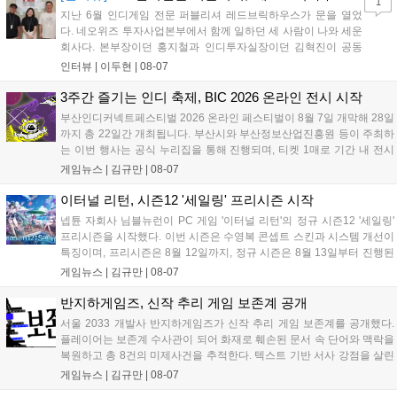
1
자드 장신구 등을 획득해 주요 콘텐츠에 진입할 수 있습니다....
지난 6월 인디게임 전문 퍼블리셔 레드브릭하우스가 문을 열었
다. 네오위즈 투자사업본부에서 함께 일하던 세 사람이 나와 세운
회사다. 본부장이던 홍지철과 인디투자실장이던 김혁진이 공동
대표를, 중국사업실장이던 이민정이 이사를 맡았다. 출범 한 달여
인터뷰 |
이두현
|
08-07
만에 위메이드맥스의 전략적 투자와 카카오벤처스 등 5개 벤처캐
피털의 재무적 투자가 연달아 들어왔다. 서비스 중인...
3주간 즐기는 인디 축제, BIC 2026 온라인 전시 시작
부산인디커넥트페스티벌 2026 온라인 페스티벌이 8월 7일 개막해 28일
까지 총 22일간 개최됩니다. 부산시와 부산정보산업진흥원 등이 주최하
는 이번 행사는 공식 누리집을 통해 진행되며, 티켓 1매로 기간 내 전시
작을 제한 없이 체험할 수 있습니다. 일반 및 루키 부문 등 다양한 인디게
게임뉴스 |
김규만
|
08-07
임을 선보이며 개발자와의 소통 기능도 제공합니다. 장소 제약 없이 전
세계 누구나 참여 가능한 이번 행사는 역대 최대 규모로 열려 인디게임
이터널 리턴, 시즌12 '세일링' 프리시즌 시작
생태계 확장에 기여할 전망입니다....
넵튠 자회사 님블뉴런이 PC 게임 '이터널 리턴'의 정규 시즌12 '세일링'
프리시즌을 시작했다. 이번 시즌은 수영복 콘셉트 스킨과 시스템 개선이
특징이며, 프리시즌은 8월 12일까지, 정규 시즌은 8월 13일부터 진행된
다. 실험체 관찰일지 추가와 후반부 전략 강화를 위한 다중 크로노 스피
게임뉴스 |
김규만
|
08-07
어 도입 등 다양한 업데이트와 풍성한 이벤트가 마련되어 이용자들의 기
대를 모으고 있다....
반지하게임즈, 신작 추리 게임 보존계 공개
서울 2033 개발사 반지하게임즈가 신작 추리 게임 보존계를 공개했다.
플레이어는 보존계 수사관이 되어 화재로 훼손된 문서 속 단어와 맥락을
복원하고 총 8건의 미제사건을 추적한다. 텍스트 기반 서사 강점을 살린
이번 게임은 정보 조합과 사건 재구성이 핵심이며, 현재 스팀 상점 페이
게임뉴스 |
김규만
|
08-07
지가 공개되었다. 반지하게임즈는 2027년 상반기 정식 출시를 목표로