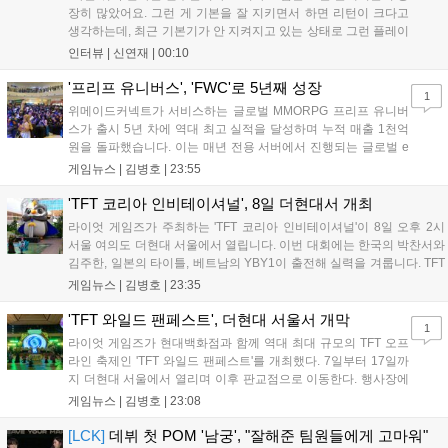
장히 많았어요. 그런 게 기본을 잘 지키면서 하면 리턴이 크다고
생각하는데, 최근 기본기가 안 지켜지고 있는 상태로 그런 플레이
를 추구하다 보니까 팀적으로 안 좋은 사고가 계속 많이 났던 것
인터뷰 |
신연재
|
00:10
같습니다." T1은 6일 서울 종로구 치지직 롤파크에서 열린 '2026
LoL 챔피언스 코리아(LCK)'...
'프리프 유니버스', 'FWC'로 5년째 성장
1
위메이드커넥트가 서비스하는 글로벌 MMORPG 프리프 유니버
스가 출시 5년 차에 역대 최고 실적을 달성하며 누적 매출 1천억
원을 돌파했습니다. 이는 매년 전용 서버에서 진행되는 글로벌 e
스포츠 대회 FWC의 영향이 큽니다. FWC는 이용자가 동일한 조
게임뉴스 |
김병호
|
23:55
건에서 시즌을 함께 즐기는 구조로, 올해 4월 시작된 FWC 2026
은 전년 대비 매출과 이용자 지표가 대폭 상승하는 성과를 냈습니
'TFT 코리아 인비테이셔널', 8일 더현대서 개최
다. 오는 10월 필리핀 마닐라에서 총상금 11만 달러 규모의 제4회
라이엇 게임즈가 주최하는 'TFT 코리아 인비테이셔널'이 8일 오후 2시
FWC 그랜드 파이널이 개최될 예정이며, 위메이드커넥트는 이를
서울 여의도 더현대 서울에서 열립니다. 이번 대회에는 한국의 박찬서와
통해 커뮤니티 중심의 장기 성장 모델을 지속할 방침입니다....
김주한, 일본의 타이틀, 베트남의 YBY1이 출전해 실력을 겨룹니다. TFT
는 소속팀 없이 개인 자격으로 참가하는 독특한 대회 구조를 가지며, 누
게임뉴스 |
김병호
|
23:35
구나 참여 가능한 '소파에서 왕관까지'라는 철학을 실천하고 있습니다.
17일까지 이어지는 이번 행사는 신규 세트 체험과 공연 등 다양한 즐길
'TFT 와일드 팬페스트', 더현대 서울서 개막
1
거리를 제공하며, 이후 현대백화점 판교점에서도 행사가 이어질 예정입
라이엇 게임즈가 현대백화점과 함께 역대 최대 규모의 TFT 오프
니다. 연말에는 라스베이거스 오픈이 개최됩니다....
라인 축제인 'TFT 와일드 팬페스트'를 개최했다. 7일부터 17일까
지 더현대 서울에서 열리며 이후 판교점으로 이동한다. 행사장에
는 체험, 스페셜, 무대 존이 마련됐으며 8일 오후 2시 인비테이셔
게임뉴스 |
김병호
|
23:08
널, 15일 오후 2시 스트리머 매치, 17일 오후 7시 30분 QWER 공
연 등 다채로운 일정이 준비되어 있다. 사전 예약은 조기 마감될
[LCK]
데뷔 첫 POM '남궁', "잘해준 팀원들에게 고마워"