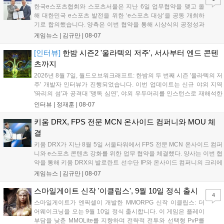
디 게임 생태계 활성화와 신규 타이틀 반응 확인을 목표로 합니다....
한국e스포츠협회와 스포츠서울은 지난 6일 업무협약을 맺고 올
해 대한민국 e스포츠 발전을 위한 ‘e스포츠 대상’을 공동 개최하
기로 합의했습니다. 양측은 이번 협약을 통해 시상식의 공정성과
전문성을 강화하고 MZ세대를 겨냥한 미디어 영향력을 확대해 e
게임뉴스 |
김규만
|
08-07
스포츠 전 종목을 아우르는 대표 연례 행사로 육성할 계획입니다.
김영만 회장은 10년 만에 재추진되는 이번 시상식이 e스포츠의
[인터뷰]
한밤 시즌2 '울라텍의 저주', 서사부터 엔드 콘텐
성과와 가치를 널리 알리는 권위 있는 행사가 되도록 노력하겠다
츠까지
고 밝혔습니다....
2026년 8월 7일, 월드오브워크래프트: 한밤의 두 번째 시즌 '울라텍의 저
주' 개발자 인터뷰가 진행되었습니다. 이번 업데이트는 신규 야외 지역
'똬리의 섬'과 공격대 '맹독 심연', 야외 우두머리를 인스턴스로 재해석한
'소굴'을 포함합니다. 개발진은 하우징 시스템 개선 및 신화+ 던전 로테이
인터뷰 |
정재훈
|
08-07
션, 공격대 보상 강화 등을 예고하며, 한국 팬들의 열정적인 성원에 감사
를 표했습니다....
키움 DRX, FPS 전문 MCN 온사이드 컴퍼니와 MOU 체
결
키움 DRX가 지난 8월 5일 서울타워에서 FPS 전문 MCN 온사이드 컴퍼
니와 e스포츠 콘텐츠 강화를 위한 업무 협약을 체결했다. 양사는 이번 협
약을 통해 키움 DRX의 발로란트 선수단 IP와 온사이드 컴퍼니의 크리에
이터 네트워크를 결합하여 정규 및 특별 콘텐츠를 공동 기획한다. 또한
게임뉴스 |
김규만
|
08-07
디지털 콘텐츠 제작을 넘어 팬들이 직접 참여하는 오프라인 행사 등 온·
오프라인 연계 프로그램을 순차적으로 선보이며 e스포츠 생태계 확장에
스마일게이트 신작 '이클립스', 9월 10일 정식 출시
4
나설 계획이다....
스마일게이트가 엔픽셀이 개발한 MMORPG 신작 이클립스: 더
어웨이크닝을 오는 9월 10일 정식 출시합니다. 이 게임은 플레이
부담을 낮춘 MMOLite를 지향하며 전략적 전투와 선택형 PvP를