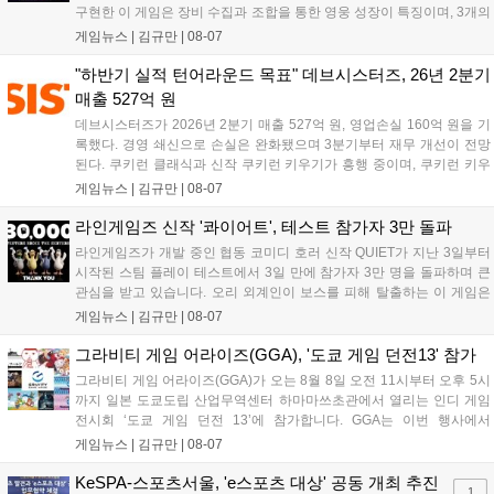
구현한 이 게임은 장비 수집과 조합을 통한 영웅 성장이 특징이며, 3개의
무기 스킬을 활용한 전략적 전투와 길드전 등 다양한 콘텐츠를 제공한
게임뉴스 |
김규만
|
08-07
다. 정식 출시를 기념해 사전예약자 50만 명 달성 보상을 포함한 다양한
혜택을 지급하며, 상세 내용은 공식 라운지에서 확인할 수 있다. 이용자
"하반기 실적 턴어라운드 목표" 데브시스터즈, 26년 2분기
는 게임 접속 및 주요 콘텐츠 플레이를 통해 성장을 지원받을 수 있다....
매출 527억 원
데브시스터즈가 2026년 2분기 매출 527억 원, 영업손실 160억 원을 기
록했다. 경영 쇄신으로 손실은 완화됐으며 3분기부터 재무 개선이 전망
된다. 쿠키런 클래식과 신작 쿠키런 키우기가 흥행 중이며, 쿠키런 키우
기는 13일 첫 업데이트를 시작으로 2주 간격의 콘텐츠를 제공한다. 또한
게임뉴스 |
김규만
|
08-07
9월 미국 로블록스 개발자 컨퍼런스에 참여해 IP 생태계를 확장할 계획
이다. 회사는 비용 효율화와 신작 흥행을 통해 하반기 실적 턴어라운드
라인게임즈 신작 '콰이어트', 테스트 참가자 3만 돌파
를 이끌 방침이다....
라인게임즈가 개발 중인 협동 코미디 호러 신작 QUIET가 지난 3일부터
시작된 스팀 플레이 테스트에서 3일 만에 참가자 3만 명을 돌파하며 큰
관심을 받고 있습니다. 오리 외계인이 보스를 피해 탈출하는 이 게임은
최대 4인 협동을 지원하며, 소음 관리와 물리 법칙을 활용한 전략적 플레
게임뉴스 |
김규만
|
08-07
이가 핵심입니다. 라인게임즈는 수집된 이용자 피드백을 반영해 게임성
을 개선 중이며, 상세 정보는 스팀 페이지에서 확인 가능합니다....
그라비티 게임 어라이즈(GGA), '도쿄 게임 던전13' 참가
그라비티 게임 어라이즈(GGA)가 오는 8월 8일 오전 11시부터 오후 5시
까지 일본 도쿄도립 산업무역센터 하마마쓰초관에서 열리는 인디 게임
전시회 ‘도쿄 게임 던전 13’에 참가합니다. GGA는 이번 행사에서
‘JALECO ARCADE COLLECTION’ 시리즈의 미공개 작품 12종을 최초
게임뉴스 |
김규만
|
08-07
공개하며, ‘다함께 쿠키요미. 월드 한국 Ver.’ 등 다양한 인디 게임을 선보
입니다. 시연 참여 관람객에게는 선착순으로 특별 굿즈를 증정하며, 인
KeSPA-스포츠서울, 'e스포츠 대상' 공동 개최 추진
1