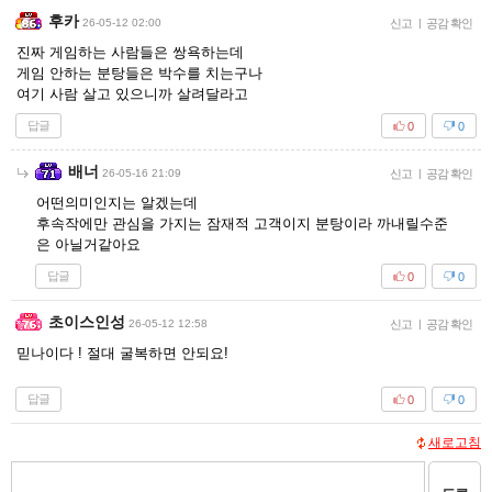
후카
26-05-12 02:00
신고
|
공감 확인
진짜 게임하는 사람들은 쌍욕하는데
게임 안하는 분탕들은 박수를 치는구나
여기 사람 살고 있으니까 살려달라고
답글
0
0
배너
26-05-16 21:09
신고
|
공감 확인
어떤의미인지는 알겠는데
후속작에만 관심을 가지는 잠재적 고객이지 분탕이라 까내릴수준
은 아닐거같아요
답글
0
0
초이스인성
26-05-12 12:58
신고
|
공감 확인
믿나이다 ! 절대 굴복하면 안되요!
답글
0
0
새로고침