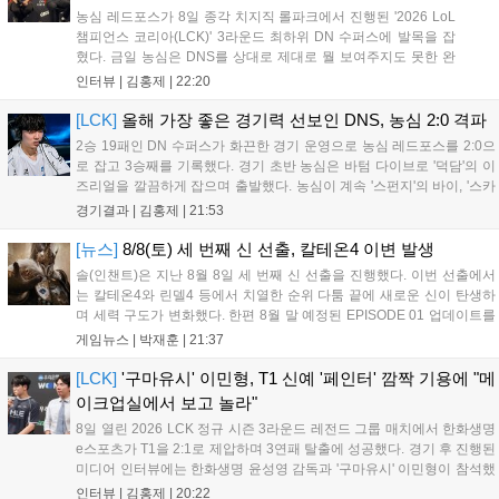
농심 레드포스가 8일 종각 치지직 롤파크에서 진행된 '2026 LoL
챔피언스 코리아(LCK)' 3라운드 최하위 DN 수퍼스에 발목을 잡
혔다. 금일 농심은 DNS를 상대로 제대로 뭘 보여주지도 못한 완
패를 당하고 말았다. 이하 농심 레드포스 최인규 감독과 '리헨즈'
인터뷰 |
김홍제
|
22:20
손시우의 인터뷰 전문이다. Q. 금일 DNS에 0:2로 패배했는데? 최
인규 감독 : 모든 경...
[LCK]
올해 가장 좋은 경기력 선보인 DNS, 농심 2:0 격파
2승 19패인 DN 수퍼스가 화끈한 경기 운영으로 농심 레드포스를 2:0으
로 잡고 3승째를 기록했다. 경기 초반 농심은 바텀 다이브로 '덕담'의 이
즈리얼을 깔끔하게 잡으며 출발했다. 농심이 계속 '스펀지'의 바이, '스카
웃'의 신드라가 맹활약하며 초반부터 잡은 주도권을 계속 잘 굴렸다.
경기결과 |
김홍제
|
21:53
DNS는 불리하지만 골드 차이는 크게 벌어지지 않으며 잘 따라가고 있
었...
[뉴스]
8/8(토) 세 번째 신 선출, 칼테온4 이변 발생
솔(인챈트)은 지난 8월 8일 세 번째 신 선출을 진행했다. 이번 선출에서
는 칼테온4와 린델4 등에서 치열한 순위 다툼 끝에 새로운 신이 탄생하
며 세력 구도가 변화했다. 한편 8월 말 예정된 EPISODE 01 업데이트를
통해 월드 콘텐츠가 추가될 예정이며, 이를 통해 추후 주신 및 절대신에
게임뉴스 |
박재훈
|
21:37
대한 정보가 공개될 것으로 기대된다. 서버별 입지 확보를 위한 경쟁은
더욱 가속화될 전망이다....
[LCK]
'구마유시' 이민형, T1 신예 '페인터' 깜짝 기용에 "메
이크업실에서 보고 놀라"
8일 열린 2026 LCK 정규 시즌 3라운드 레전드 그룹 매치에서 한화생명
e스포츠가 T1을 2:1로 제압하며 3연패 탈출에 성공했다. 경기 후 진행된
미디어 인터뷰에는 한화생명 윤성영 감독과 '구마유시' 이민형이 참석했
다. 먼저 승리 소감에 대해 윤성영 감독은 "오랜만에 승리해 기분이 좋고,
인터뷰 |
김홍제
|
20:22