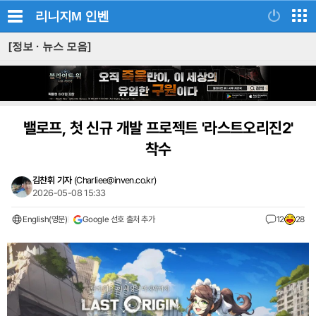
리니지M
인벤
[정보 · 뉴스 모음]
밸로프, 첫 신규 개발 프로젝트 '라스트오리진2'
착수
김찬휘 기자
(
Charliee@inven.co.kr
)
2026-05-08 15:33
English(영문)
Google 선호 출처 추가
12
28