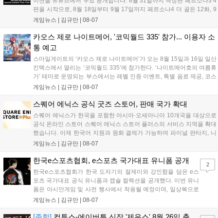
이션을 유튜브에서 무료 공개합니다. 8월 31일까지 극장판 페르소나3 4
편을 시작으로, 8월 18일부터 9월 17일까지 페르소나4 더 골든 12화, 9
월 15일부터 10월 14일까지 페르소나5 시리즈가 순차 공개됩니다. 또한
게임뉴스 |
김규만
|
08-07
8월 16일까지 SNS를 통해 축하 메시지를 모집하며, 선정된 내용은 기념
영상 및 대형 전광판에 소개될 예정입니다....
카오스 제로 나이트메어, '코믹월드 335' 참가... 이용자 소
통 예고
스마일게이트의 ‘카오스 제로 나이트메어’가 오는 8월 15일과 16일 일산
킨텍스에서 열리는 ‘코믹월드 335’에 참가한다. ‘나이트메어호의 여름휴
가’ 테마로 운영되는 부스에서는 레벨 인증 이벤트, 특별 음료 제공, 코스
프레 모델 포토존 등 다채로운 행사가 진행된다. 유명 코스어 7인이 캐릭
게임뉴스 |
김규만
|
08-07
터로 변신해 이용자를 맞이하며, SNS 인증 시 추가 굿즈도 증정한다. 자
세한 정보는 공식 커뮤니티에서 확인 가능하다....
스퀘어 에닉스 공식 굿즈 스토어, 판매 국가 확대
스퀘어 에닉스가 한국을 포함한 아시아·오세아니아 10개국을 대상으로
공식 온라인 스토어 스퀘어 에닉스 스토어 플러스의 서비스 지역을 확대
했습니다. 이제 한국어 지원과 원화 결제가 가능하며 파이널 판타지, 니
어 등 주요 게임의 피규어, 굿즈를 구매할 수 있습니다. 신상품이 순차적
게임뉴스 |
김규만
|
08-07
으로 추가될 예정이며 이용자는 사이트에서 국가를 한국으로 설정해 이
용 가능합니다....
한국e스포츠협회, e스포츠 국가대표 유니폼 공개
2
한국e스포츠협회가 한국 도자기의 절제미와 강인함을 담은 e스
포츠 국가대표 공식 유니폼과 캡슐 컬렉션을 공개했다. 이번 유니
폼은 아시안게임 및 사전 행사에서 착용될 예정이며, 일상복으로
구성된 컬렉션은 오는 8월 28일부터 골스튜디오 공식 홈페이지
게임뉴스 |
김규만
|
08-07
와 무신사, 오프라인 매장에서 판매된다. 다만 아시안게임 결선에
서는 대회 규정에 따라 별도의 유니폼을 착용할 계획이다....
[종합]
컴투스-에이버튼 신작 '제우스' 8월 26일 출