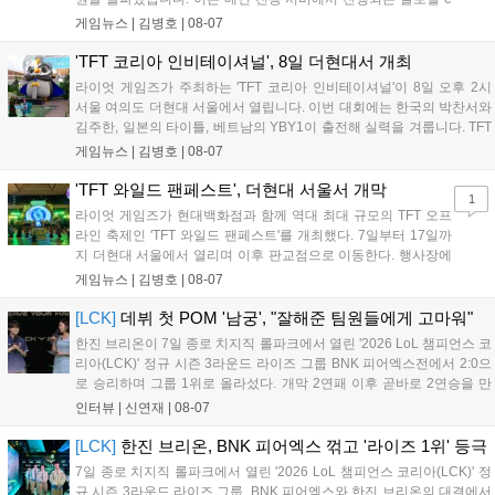
스포츠 대회 FWC의 영향이 큽니다. FWC는 이용자가 동일한 조
게임뉴스 |
김병호
|
08-07
건에서 시즌을 함께 즐기는 구조로, 올해 4월 시작된 FWC 2026
은 전년 대비 매출과 이용자 지표가 대폭 상승하는 성과를 냈습니
'TFT 코리아 인비테이셔널', 8일 더현대서 개최
다. 오는 10월 필리핀 마닐라에서 총상금 11만 달러 규모의 제4회
라이엇 게임즈가 주최하는 'TFT 코리아 인비테이셔널'이 8일 오후 2시
FWC 그랜드 파이널이 개최될 예정이며, 위메이드커넥트는 이를
서울 여의도 더현대 서울에서 열립니다. 이번 대회에는 한국의 박찬서와
통해 커뮤니티 중심의 장기 성장 모델을 지속할 방침입니다....
김주한, 일본의 타이틀, 베트남의 YBY1이 출전해 실력을 겨룹니다. TFT
는 소속팀 없이 개인 자격으로 참가하는 독특한 대회 구조를 가지며, 누
게임뉴스 |
김병호
|
08-07
구나 참여 가능한 '소파에서 왕관까지'라는 철학을 실천하고 있습니다.
17일까지 이어지는 이번 행사는 신규 세트 체험과 공연 등 다양한 즐길
'TFT 와일드 팬페스트', 더현대 서울서 개막
1
거리를 제공하며, 이후 현대백화점 판교점에서도 행사가 이어질 예정입
라이엇 게임즈가 현대백화점과 함께 역대 최대 규모의 TFT 오프
니다. 연말에는 라스베이거스 오픈이 개최됩니다....
라인 축제인 'TFT 와일드 팬페스트'를 개최했다. 7일부터 17일까
지 더현대 서울에서 열리며 이후 판교점으로 이동한다. 행사장에
는 체험, 스페셜, 무대 존이 마련됐으며 8일 오후 2시 인비테이셔
게임뉴스 |
김병호
|
08-07
널, 15일 오후 2시 스트리머 매치, 17일 오후 7시 30분 QWER 공
연 등 다채로운 일정이 준비되어 있다. 사전 예약은 조기 마감될
[LCK]
데뷔 첫 POM '남궁', "잘해준 팀원들에게 고마워"
만큼 큰 인기를 끌고 있다....
한진 브리온이 7일 종로 치지직 롤파크에서 열린 '2026 LoL 챔피언스 코
리아(LCK)' 정규 시즌 3라운드 라이즈 그룹 BNK 피어엑스전에서 2:0으
로 승리하며 그룹 1위로 올라섰다. 개막 2연패 이후 곧바로 2연승을 만
들어내면서 이어질 4라운드에 대한 기대감을 올렸다. 다음은 이날 데뷔
인터뷰 |
신연재
|
08-07
첫 POM을 수상한 '남궁' 남궁성훈의 POM 인터뷰 전문이다....
[LCK]
한진 브리온, BNK 피어엑스 꺾고 '라이즈 1위' 등극
7일 종로 치지직 롤파크에서 열린 '2026 LoL 챔피언스 코리아(LCK)' 정
규 시즌 3라운드 라이즈 그룹, BNK 피어엑스와 한진 브리온의 대결에서