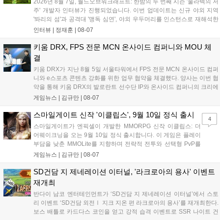
2026년 8월 7일, 월드오브워크래프트: 한밤의 두 번째 시즌 '울라텍의 저
주' 개발자 인터뷰가 진행되었습니다. 이번 업데이트는 신규 야외 지역
'똬리의 섬'과 공격대 '맹독 심연', 야외 우두머리를 인스턴스로 재해석한
'소굴'을 포함합니다. 개발진은 하우징 시스템 개선 및 신화+ 던전 로테이
인터뷰 |
정재훈
|
08-07
션, 공격대 보상 강화 등을 예고하며, 한국 팬들의 열정적인 성원에 감사
를 표했습니다....
키움 DRX, FPS 전문 MCN 온사이드 컴퍼니와 MOU 체
결
키움 DRX가 지난 8월 5일 서울타워에서 FPS 전문 MCN 온사이드 컴퍼
니와 e스포츠 콘텐츠 강화를 위한 업무 협약을 체결했다. 양사는 이번 협
약을 통해 키움 DRX의 발로란트 선수단 IP와 온사이드 컴퍼니의 크리에
이터 네트워크를 결합하여 정규 및 특별 콘텐츠를 공동 기획한다. 또한
게임뉴스 |
김규만
|
08-07
디지털 콘텐츠 제작을 넘어 팬들이 직접 참여하는 오프라인 행사 등 온·
오프라인 연계 프로그램을 순차적으로 선보이며 e스포츠 생태계 확장에
스마일게이트 신작 '이클립스', 9월 10일 정식 출시
4
나설 계획이다....
스마일게이트가 엔픽셀이 개발한 MMORPG 신작 이클립스: 더
어웨이크닝을 오는 9월 10일 정식 출시합니다. 이 게임은 플레이
부담을 낮춘 MMOLite를 지향하며 전략적 전투와 선택형 PvP를
특징으로 합니다. 현재 공식 홈페이지와 앱 마켓에서 사전등록을
게임뉴스 |
김규만
|
08-07
진행 중이며 참여자에게는 초월 소환권 등 다양한 보상을 제공합
니다. 또한 카카오톡 채널 추가 시 주차별 스페셜 쿠폰과 한정 스
SD건담 지 제네레이션 이터널, '라크로아의 용사' 이벤트
킨, 경품 이벤트 등 풍성한 혜택을 마련해 이용자들의 기대를 모
재개최
으고 있습니다....
반다이 남코 엔터테인먼트가 ‘SD건담 지 제네레이션 이터널’에서 스토
리 이벤트 ‘SD건담 외전Ⅰ 지크 지온 편 라크로아의 용사’를 재개최한다.
보스 배틀로 카드다스 코인을 얻고 강적 습격 이벤트로 SSR 나이트 건