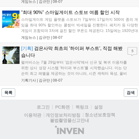
담을 획득할 수 있다. 로그인 보너스로 최대 다이아 3,000개를 지급하며,
게임뉴스 |
김규만
|
08-07
8월 31일까지 실물대 유니콘 건담 입상 피날레를 기념해 SSR 유닛을 전
원 증정한다. 또한 9월 30일까지 공식 유튜브에서 특별 프로그램을 시청
"최대 90%" 스마일게이트 스토브 여름 할인 시작
할 수 있다....
스마일게이트 게임 플랫폼 스토브가 7일부터 17일까지 500여 종의 게
임을 최대 90% 할인하는 쿨썸머 빅세일을 진행한다. 페치카 등 다양한
게임이 포함되며 3차에 걸친 할인 쿠폰도 제공된다. 15일에는 1920년대
경성 배경의 신작 그날의 신문이 출시되며, 15일부터 17일까지는 국내
게임뉴스 |
김규만
|
08-07
개발사 게임을 위한 시크릿 쿠폰도 추가 발행될 예정이다. 자세한 내용
은 공식 페이지에서 확인 가능하다....
[기획]
검은사막 최초의 '하이퍼 부스트', 직접 해봤
5
습니다
펄어비스는 7월 29일부터 '검은사막'에서 신규 및 복귀 이용자를
위한 상시 성장 시스템 '하이퍼 부스트'를 시작했습니다. 이는 단
순히 최고 레벨을 제공하는 것이 아니라, 시즌 캐릭터 육성, 올비
아 아카데미 수료, 아침의 나라 설화 진행 등 4단계 과정을 통해
기획기사 |
김규만
|
08-07
게임에 적응하며 공방합 750을 목표로 성장하는 구조입니다. 이
용자는 과제를 완수하며 동(V) 투발라 장비와 검은별 무기, 카라
목록
검색
자드 장신구 등을 획득해 주요 콘텐츠에 진입할 수 있습니다....
로그인
PC화면
퀵링크
설정
청소년보호정책
이용약관
개인정보처리방침
불법촬영물신고안내
(주)
인