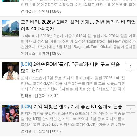
한진 브리온이 2:0으로 승리했다. 이번 승리로 한진 브리온은 BNK 피어
엑스를 제치고 라이즈 그룹 1위로 올라섰다. 1세트, 한진 브리온이 '로머'
경기결과 |
신연재
|
08-07
조우진의 로크를 중심으로 게임을 유리하게 풀어갔다. '...
그라비티, 2026년 2분기 실적 공개… 전년 동기 대비 영업
이익 40.2% 증가
그라비티가 2026년 2분기 매출 1,619억 원, 영업이익 276억 원을 기록
하며 내실 성장을 이뤘다. 상반기 실적은 ‘Ragnarok: The New World’가
견인했다. 하반기에는 8월 18일 ‘Ragnarok Zero: Global’ 동남아 출시를
시작으로 9월 3일 ‘달려라 헤베레케 EX’, 9월 22일 ‘갈바테인’ 등 다양한
게임뉴스 |
윤홍만
|
08-07
신작을 선보인다. 4분기에는 ‘쟈레코 아케이드 콜렉션’과 ‘라이트 오디세
이’ 출시가 예정돼 있으며, 2027년에는 ‘Ragnarok 3’ 등 대작을 글로벌
[LCK]
2연속 POM '룰러', "'듀로'와 바텀 구도 연습
2
출시할 계획이다. 그라비티는 조인트벤처 설립과 라그나로크 에코 시스
많이 했다"
템 구축을 통해 신성장 동력을 확보할 방침이다....
젠지 e스포츠가 7일 종로 치지직 롤파크에서 열린 '2026 LoL 챔
피언스 코리아(LCK)' 정규 시즌 3라운드 레전드 그룹 kt 롤스터전
에서 2:0으로 승리했다. 1세트는 퍼펙트 승리, 2세트도 1만 차이
를 벌리며 25분 만에 승리하면서 말 그대로 압도적인 경기력을 선
인터뷰 |
신연재
|
08-07
보였다. '룰러' 박재혁은 1세트 코그모, 2세트 이즈리얼로 맹활약
하며 POM에 선정됐...
[LCK]
기억 되찾은 젠지, 기세 좋던 KT 상대로 완승
1
젠지가 기억을 찾았다. 한화생명e스포츠에 이어 이번에는 연승을
달리던 KT를 압도적인 경기력으로 꺾었다. 7일 종로 치지직 롤파
크에서 열린 '2026 LoL 챔피언스 코리아(LCK)' 정규 시즌 3라운
드 레전드 그룹, kt 롤스터와 젠지 e스포츠의 대결에서 젠지가 압
경기결과 |
신연재
|
08-07
승을 거뒀다. 개막주까지만 해도 급격하게 흔들리던 젠지였지만,