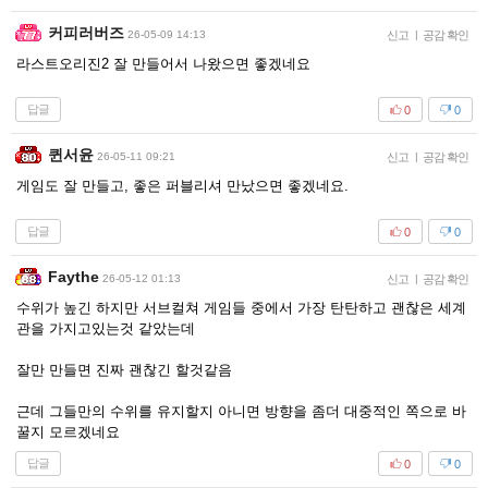
커피러버즈
26-05-09 14:13
신고
|
공감 확인
라스트오리진2 잘 만들어서 나왔으면 좋겠네요
답글
0
0
퀸서윤
26-05-11 09:21
신고
|
공감 확인
게임도 잘 만들고, 좋은 퍼블리셔 만났으면 좋겠네요.
답글
0
0
Faythe
26-05-12 01:13
신고
|
공감 확인
수위가 높긴 하지만 서브컬쳐 게임들 중에서 가장 탄탄하고 괜찮은 세계
관을 가지고있는것 같았는데
잘만 만들면 진짜 괜찮긴 할것같음
근데 그들만의 수위를 유지할지 아니면 방향을 좀더 대중적인 쪽으로 바
꿀지 모르겠네요
답글
0
0