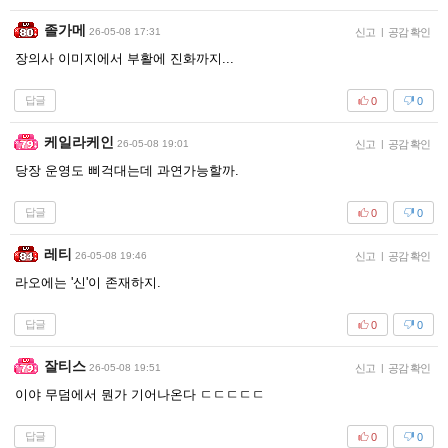
졸가메
26-05-08 17:31
신고
|
공감 확인
장의사 이미지에서 부활에 진화까지...
답글
0
0
케일라케인
26-05-08 19:01
신고
|
공감 확인
당장 운영도 삐걱대는데 과연가능할까.
답글
0
0
레티
26-05-08 19:46
신고
|
공감 확인
라오에는 '신'이 존재하지.
답글
0
0
잘티스
26-05-08 19:51
신고
|
공감 확인
이야 무덤에서 뭔가 기어나온다 ㄷㄷㄷㄷㄷ
답글
0
0