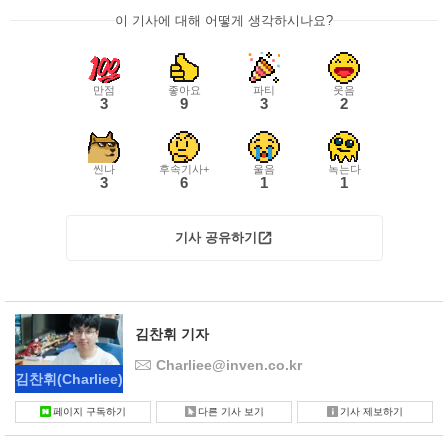
이 기사에 대해 어떻게 생각하시나요?
만점
좋아요
파티
웃음
3
9
3
2
씬나
후속기사+
울음
녹는다
3
6
1
1
기사 공유하기
김찬휘 기자
Charliee@inven.co.kr
김찬휘
(Charliee)
페이지 구독하기
다른 기사 보기
기사 제보하기