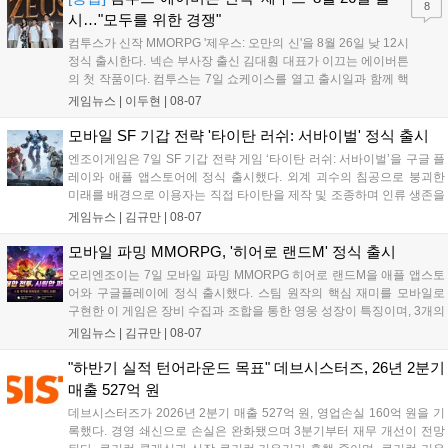
8
시…"모두를 위한 경쟁"
컴투스가 신작 MMORPG '제우스: 오만의 신'을 8월 26일 낮 12시
정식 출시한다. 넥슨 부사장 출신 김대훤 대표가 이끄는 에이버튼
의 첫 작품이다. 컴투스는 7일 쇼케이스를 열고 출시일과 함께 핵
심 콘텐츠, 유료화 정책, 운영 방향을 공개했다. 캐릭터명 선점은
게임뉴스 |
이두현
|
08-07
8월 13일 오후 8시 시작한다. '제우스: 오만의 신'은 최고신 제우스
의 오만으로 균열이...
모바일 SF 기갑 전략 '타이탄 러쉬: 서바이벌' 정식 출시
엔조이게임은 7일 SF 기갑 전략 게임 ‘타이탄 러쉬: 서바이벌’을 구글 플
레이와 애플 앱스토어에 정식 출시했다. 외계 괴수의 침공으로 붕괴한
미래를 배경으로 이용자는 직접 타이탄을 제작 및 조종하며 인류 생존을
위한 전투를 펼친다. 지휘관 모집, 피난처 운영, 연맹 협동 콘텐츠가 특징
게임뉴스 |
김규만
|
08-07
이며 출시를 기념해 접속 시 영웅 경험치와 다이아몬드 등 다양한 성장
지원 보상을 제공한다. 상세 내용은 공식 커뮤니티에서 확인 가능하다....
모바일 파밍 MMORPG, '히어로 랜드M' 정식 출시
오리엔조이는 7일 모바일 파밍 MMORPG 히어로 랜드M을 애플 앱스토
어와 구글플레이에 정식 출시했다. 스팀 원작의 핵심 재미를 모바일로
구현한 이 게임은 장비 수집과 조합을 통한 영웅 성장이 특징이며, 3개의
무기 스킬을 활용한 전략적 전투와 길드전 등 다양한 콘텐츠를 제공한
게임뉴스 |
김규만
|
08-07
다. 정식 출시를 기념해 사전예약자 50만 명 달성 보상을 포함한 다양한
혜택을 지급하며, 상세 내용은 공식 라운지에서 확인할 수 있다. 이용자
"하반기 실적 턴어라운드 목표" 데브시스터즈, 26년 2분기
는 게임 접속 및 주요 콘텐츠 플레이를 통해 성장을 지원받을 수 있다....
매출 527억 원
데브시스터즈가 2026년 2분기 매출 527억 원, 영업손실 160억 원을 기
록했다. 경영 쇄신으로 손실은 완화됐으며 3분기부터 재무 개선이 전망