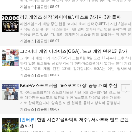
된다. 쿠키런 클래식과 신작 쿠키런 키우기가 흥행 중이며, 쿠키런 키우
기는 13일 첫 업데이트를 시작으로 2주 간격의 콘텐츠를 제공한다. 또한
게임뉴스 |
김규만
|
08-07
9월 미국 로블록스 개발자 컨퍼런스에 참여해 IP 생태계를 확장할 계획
이다. 회사는 비용 효율화와 신작 흥행을 통해 하반기 실적 턴어라운드
라인게임즈 신작 '콰이어트', 테스트 참가자 3만 돌파
를 이끌 방침이다....
라인게임즈가 개발 중인 협동 코미디 호러 신작 QUIET가 지난 3일부터
시작된 스팀 플레이 테스트에서 3일 만에 참가자 3만 명을 돌파하며 큰
관심을 받고 있습니다. 오리 외계인이 보스를 피해 탈출하는 이 게임은
최대 4인 협동을 지원하며, 소음 관리와 물리 법칙을 활용한 전략적 플레
게임뉴스 |
김규만
|
08-07
이가 핵심입니다. 라인게임즈는 수집된 이용자 피드백을 반영해 게임성
을 개선 중이며, 상세 정보는 스팀 페이지에서 확인 가능합니다....
그라비티 게임 어라이즈(GGA), '도쿄 게임 던전13' 참가
그라비티 게임 어라이즈(GGA)가 오는 8월 8일 오전 11시부터 오후 5시
까지 일본 도쿄도립 산업무역센터 하마마쓰초관에서 열리는 인디 게임
전시회 ‘도쿄 게임 던전 13’에 참가합니다. GGA는 이번 행사에서
‘JALECO ARCADE COLLECTION’ 시리즈의 미공개 작품 12종을 최초
게임뉴스 |
김규만
|
08-07
공개하며, ‘다함께 쿠키요미. 월드 한국 Ver.’ 등 다양한 인디 게임을 선보
입니다. 시연 참여 관람객에게는 선착순으로 특별 굿즈를 증정하며, 인
KeSPA-스포츠서울, 'e스포츠 대상' 공동 개최 추진
1
디 게임 생태계 활성화와 신규 타이틀 반응 확인을 목표로 합니다....
한국e스포츠협회와 스포츠서울은 지난 6일 업무협약을 맺고 올
해 대한민국 e스포츠 발전을 위한 ‘e스포츠 대상’을 공동 개최하
기로 합의했습니다. 양측은 이번 협약을 통해 시상식의 공정성과
전문성을 강화하고 MZ세대를 겨냥한 미디어 영향력을 확대해 e
게임뉴스 |
김규만
|
08-07
스포츠 전 종목을 아우르는 대표 연례 행사로 육성할 계획입니다.
김영만 회장은 10년 만에 재추진되는 이번 시상식이 e스포츠의
[인터뷰]
한밤 시즌2 '울라텍의 저주', 서사부터 엔드 콘텐
성과와 가치를 널리 알리는 권위 있는 행사가 되도록 노력하겠다
츠까지
고 밝혔습니다....