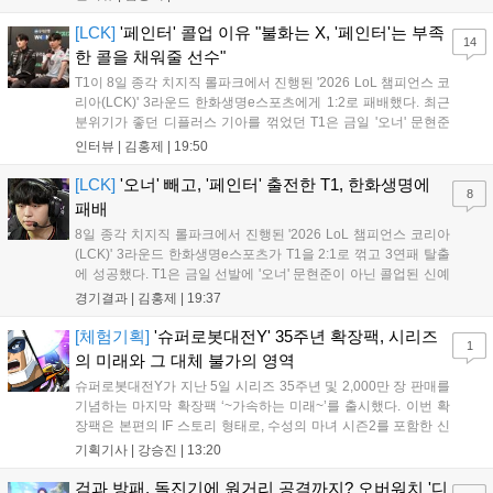
남은 경기도 잘 준비하겠다"고 밝혔으며, '구마유시' 역시 "3...
[LCK]
'페인터' 콜업 이유 "불화는 X, '페인터'는 부족
14
한 콜을 채워줄 선수"
T1이 8일 종각 치지직 롤파크에서 진행된 '2026 LoL 챔피언스 코
리아(LCK)' 3라운드 한화생명e스포츠에게 1:2로 패배했다. 최근
분위기가 좋던 디플러스 기아를 꺾었던 T1은 금일 '오너' 문현준
을 빼고 신예 '페인터' 김은후를 투입시키는 강수를 뒀으나 결국
인터뷰 |
김홍제
|
19:50
아쉬운 결과를 맞이하게 됐다. 이하 T1 임재현 감독대행과 '페이
즈' 김수환의 인터뷰 내...
[LCK]
'오너' 빼고, '페인터' 출전한 T1, 한화생명에
8
패배
8일 종각 치지직 롤파크에서 진행된 '2026 LoL 챔피언스 코리아
(LCK)' 3라운드 한화생명e스포츠가 T1을 2:1로 꺾고 3연패 탈출
에 성공했다. T1은 금일 선발에 '오너' 문현준이 아닌 콜업된 신예
'페인터' 김은후를 투입했지만, 결국 1:2로 패배하고 말았다. T1은
경기결과 |
김홍제
|
19:37
'케리아'의 카밀이 좋은 플레이를 통해 한화생명 바텀 듀오의 점멸
을 빼냈다....
[체험기획]
'슈퍼로봇대전Y' 35주년 확장팩, 시리즈
1
의 미래와 그 대체 불가의 영역
슈퍼로봇대전Y가 지난 5일 시리즈 35주년 및 2,000만 장 판매를
기념하는 마지막 확장팩 ‘~가속하는 미래~’를 출시했다. 이번 확
장팩은 본편의 IF 스토리 형태로, 수성의 마녀 시즌2를 포함한 신
규 참전작과 크로스오버 합체기를 선보이며 작품을 완결 짓는다.
기획기사 |
강승진
|
13:20
기존 연출의 한계와 로봇 게임 시장의 어려움 속에서도 팬들이 원
하는 몰입감 있는 서사와 조합을 구현하며 시리즈의 미래를 향한
검과 방패, 돌진기에 원거리 공격까지? 오버워치 '디