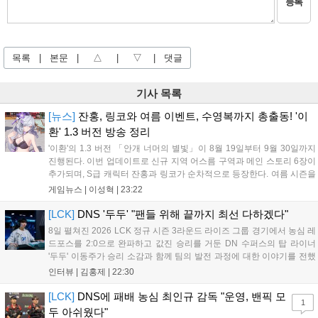
등록
목록
|
본문
|
△
|
▽
|
댓글
기사 목록
[뉴스]
잔홍, 링코와 여름 이벤트, 수영복까지 총출동! '이
환' 1.3 버전 방송 정리
'이환'의 1.3 버전 「안개 너머의 별빛」이 8월 19일부터 9월 30일까지
진행된다. 이번 업데이트로 신규 지역 어스름 구역과 메인 스토리 6장이
추가되며, S급 캐릭터 잔홍과 링코가 순차적으로 등장한다. 여름 시즌을
맞아 비치발리볼, 수상 오토바이 등 다채로운 이벤트가 열리고, 캐릭터
게임뉴스 |
이성혁
|
23:22
렌더링 개선 및 랜덤 코스튬 등 편의성도 강화된다. 8월 11일까지 사용
가능한 교환 코드 3종이 제공되며, 상세 일정은 공식 채널을 통해 확인할
[LCK]
DNS '두두' "팬들 위해 끝까지 최선 다하겠다"
수 있다....
8일 펼쳐진 2026 LCK 정규 시즌 3라운드 라이즈 그룹 경기에서 농심 레
드포스를 2:0으로 완파하고 값진 승리를 거둔 DN 수퍼스의 탑 라이너
'두두' 이동주가 승리 소감과 함께 팀의 발전 과정에 대한 이야기를 전했
다. 먼저 오랜만의 2:0 완승에 대해 '두두'는 "진짜 오랜만에 거둔 2:0 승
인터뷰 |
김홍제
|
22:30
리라 기쁘다. 특히 불리했던 1세트를 역전승으로 이끌어내...
[LCK]
DNS에 패배 농심 최인규 감독 "운영, 밴픽 모
1
두 아쉬웠다"