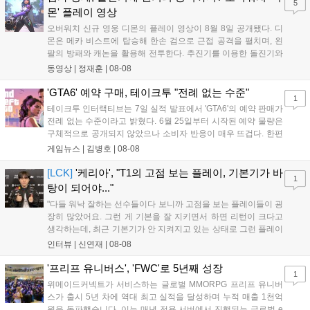
5
새로운 가능성을 제시했다....
몬' 플레이 영상
오버워치 신규 영웅 디몬의 플레이 영상이 8월 8일 공개됐다. 디
몬은 메카 비스트에 탑승해 한손 검으로 근접 공격을 펼치며, 왼
팔의 방패와 캐논을 활용해 전투한다. 추진기를 이용한 돌진기와
참격 형태의 궁극기를 보유했고, 메카 파괴 시 맨몸으로 기관총을
동영상 |
정재훈
|
08-08
사용하는 특징이 있다. 디몬은 오는 8월 12일 시작되는 시즌4 부
산의 영웅들 업데이트를 통해 정식 출시될 예정이다....
'GTA6' 예약 구매, 테이크투 "전례 없는 수준"
1
테이크투 인터랙티브는 7일 실적 발표에서 'GTA6'의 예약 판매가
전례 없는 수준이라고 밝혔다. 6월 25일부터 시작된 예약 물량은
구체적으로 공개되지 않았으나 소비자 반응이 매우 뜨겁다. 한편
11월 19일 PS5와 Xbox 시리즈 X|S로 정식 출시될 예정이며, 록
게임뉴스 |
김병호
|
08-08
스타 게임즈는 한국 시각 28일 오전 4시 넷플릭스를 통해 장편 영
상 'Grand Theft Auto VI: An Extended Look'을 최초 공개할 계획
[LCK]
'케리아', "T1의 고점 보는 플레이, 기본기가 바
1
이다....
탕이 되어야..."
"다들 워낙 잘하는 선수들이다 보니까 고점을 보는 플레이들이 굉
장히 많았어요. 그런 게 기본을 잘 지키면서 하면 리턴이 크다고
생각하는데, 최근 기본기가 안 지켜지고 있는 상태로 그런 플레이
를 추구하다 보니까 팀적으로 안 좋은 사고가 계속 많이 났던 것
인터뷰 |
신연재
|
08-08
같습니다." T1은 6일 서울 종로구 치지직 롤파크에서 열린 '2026
LoL 챔피언스 코리아(LCK)'...
'프리프 유니버스', 'FWC'로 5년째 성장
1
위메이드커넥트가 서비스하는 글로벌 MMORPG 프리프 유니버
스가 출시 5년 차에 역대 최고 실적을 달성하며 누적 매출 1천억
원을 돌파했습니다. 이는 매년 전용 서버에서 진행되는 글로벌 e