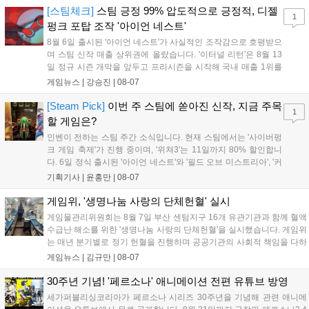
기억을 되찾기라도 한 듯 1,...
[스팀체크]
스팀 긍정 99% 압도적으로 긍정적, 디젤
1
펑크 포탑 조작 '아이언 네스트'
8월 6일 출시된 '아이언 네스트'가 사실적인 조작감으로 호평받으
며 스팀 신작 매출 상위권에 올랐습니다. '이터널 리턴'은 8월 13
일 정규 시즌 개막을 앞두고 프리시즌을 시작해 국내 매출 1위를
기록했습니다. 25주년을 맞은 '고스트 리콘' 시리즈는 8월 6일 쇼
게임뉴스 |
강승진
|
08-07
케이스와 함께 대규모 할인을 진행하며 순위가 급상승했고, 신작
'마블 투혼: 파이팅 소울즈'와 레트로 수리 시뮬레이션 '리스토
[Steam Pick]
이번 주 스팀에 쏟아진 신작, 지금 주목
1
리'도 스팀에 정식 출시되었습니다....
할 게임은?
인벤이 전하는 스팀 주간 소식입니다. 현재 스팀에서는 '사이버펑
크 게임 축제'가 진행 중이며, '위쳐3'는 11일까지 80% 할인합니
다. 6일 정식 출시된 '아이언 네스트'와 '필드 오브 미스트리아', '커
세어 코브'가 호평받고 있습니다. 한편, 7일 출시된 '마블 투혼'은
기획기사 |
윤홍만
|
08-07
태그 시스템에 대한 호불호가 갈리며 복합적 평가를 기록 중입니
다. 유비소프트의 '고스트리콘: 와일드랜드'는 7년 만의 대규모 업
게임위, '생명나눔 사랑의 단체헌혈' 실시
데이트 '라스트 라이츠'와 함께 95% 할인 중입니다....
게임물관리위원회는 8월 7일 부산 센텀지구 16개 유관기관과 함께 혈액
수급난 해소를 위한 '생명나눔 사랑의 단체헌혈'을 실시했습니다. 게임위
는 매년 분기별로 정기 헌혈을 진행하며 공공기관의 사회적 책임을 다하
고 있으며, 이번 행사에는 영화진흥위원회 등 14개 기관 임직원이 동참
게임뉴스 |
김규만
|
08-07
해 생명 나눔을 실천했습니다. 서태건 위원장은 이웃의 생명을 지키는
따뜻한 실천에 참여한 모든 임직원에게 감사의 뜻을 전하며 헌혈 문화
30주년 기념! '페르소나' 애니메이션 전편 유튜브 방영
확산에 앞장섰습니다....
세가퍼블리싱코리아가 페르소나 시리즈 30주년을 기념해 관련 애니메