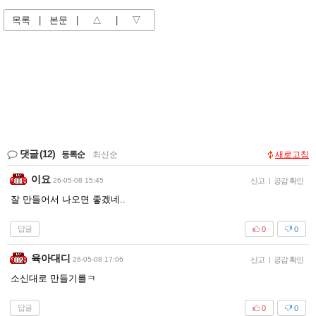
목록
|
본문
|
△
|
▽
댓글
(12)
등록순
|
최신순
새로고침
이요
26-05-08 15:45
신고
|
공감 확인
잘 만들어서 나오면 좋겠네..
답글
0
0
육아대디
26-05-08 17:06
신고
|
공감 확인
소신대로 만들기를ㅋ
답글
0
0