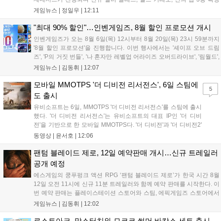
등이 예고되었습니다. 또한 8일에는 신권 선출이 예정되어 있어 게임 내
게임뉴스 |
정일우
|
12:11
판도 변화가 예상되며, 사전 등록과 다양한 이벤트가 함께 진행 중입니
다....
"최대 90% 할인"…인벤게임즈, 8월 할인 프로모션 개시
인벤게임즈가 오는 8월 6일(목) 12시부터 8월 20일(목) 23시 59분까지
'8월 할인 프로모션'을 진행합니다. 이번 행사에서는 '셰이프 오브 드림
즈', 'P의 거짓 번들', '나 혼자만 레벨업 어라이즈 오버드라이브', '림월드',
'아랑전설 시티 오브 더 울브스', '팰월드' 등 인기 타이틀을 최대 90% 할
게임뉴스 |
김동휘
|
12:07
인된 가격에 제공합니다. 인벤게임즈를 통해 구매 시 할인가 적용은 물
론 네이버페이 포인트 추가 적립 혜택도 받을 수 있으며, 자세한 내용은
모바일 MMOTPS '더 디비전 리서전스', 6일 스팀에
5
공식 네이버 스마트 스토어에서 확인 가능합니다....
도 출시
유비소프트는 6일, MMOTPS '더 디비전 리서전스'를 스팀에 출시
했다. '더 디비전 리서전스'는 유비소프트의 대표 IP인 '더 디비
전'을 기반으로 한 모바일 MMOTPS다. '더 디비전'과 '더 디비전2'
사이의 시기를 배경으로 하고 있으며, 완전히 새로운 독립형 스토
동영상 |
윤서호
|
12:06
리와 캠페인을 선보인다. 뉴욕에서 발생한 ‘그린 포이즌’ 사태 속
의 디비전 요원이 되어...
팬텀 블레이드 제로, 12일 예약판매 개시…신규 트레일러
공개 예정
에스게임의 쿵푸펑크 액션 RPG ‘팬텀 블레이드 제로’가 한국 시간 8월
12일 오전 11시에 신규 11분 트레일러와 함께 예약 판매를 시작한다. 이
번 예약 판매는 플레이스테이션 스토어와 스팀, 에픽게임즈 스토어에서
진행되며, 개발이 완료된 게임은 10월 29일 정식 출시될 예정이다. 언리
게임뉴스 |
김동휘
|
12:02
얼 엔진 5로 제작된 이 게임은 홍콩 무협 영화에서 영감을 받은 화려한
콤보 액션과 세미 오픈월드 환경을 특징으로 한다....
로스트아크, 맘스터치와 모코코 썸머 바캉스 세트 출시