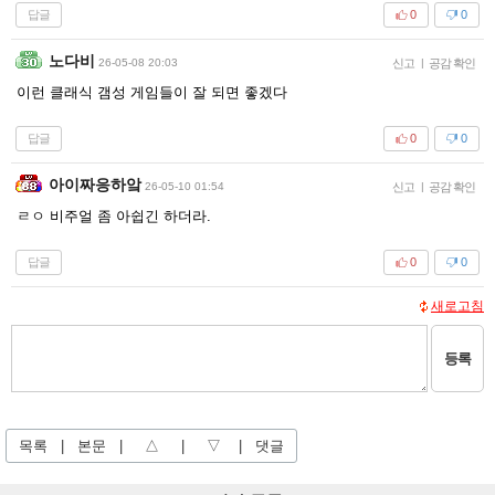
답글
0
0
노다비
26-05-08 20:03
신고
|
공감 확인
이런 클래식 갬성 게임들이 잘 되면 좋겠다
답글
0
0
아이짜응하앜
26-05-10 01:54
신고
|
공감 확인
ㄹㅇ 비주얼 좀 아쉽긴 하더라.
답글
0
0
새로고침
등록
목록
|
본문
|
△
|
▽
|
댓글