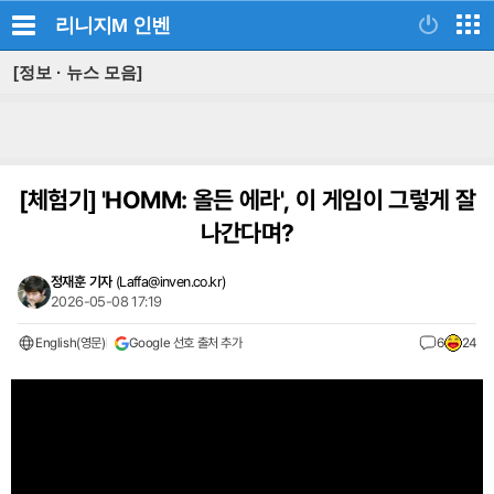
리니지M
인벤
[정보 · 뉴스 모음]
[체험기]
'HOMM: 올든 에라', 이 게임이 그렇게 잘
나간다며?
정재훈 기자
(
Laffa@inven.co.kr
)
2026-05-08 17:19
English(영문)
Google 선호 출처 추가
6
24