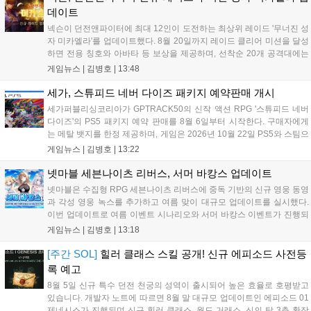
데이트
넥슨이 던전앤파이터에 최대 12인이 도전하는 최상위 레이드 '무너진 성
자 미카엘라'를 업데이트했다. 8월 20일까지 레이드 클리어 미션을 달성
하면 전용 칭호와 아바타 등 보상을 제공하며, 선착순 20개 공격대에는
명예 보상을 지급한다. 또한 9월 10일까지 서비스 21주년 기념 이벤트가
게임뉴스 |
김병호
|
13:48
진행되어 전직 변경의 서와 아바타 풀세트 등을 증정하며, 낚시 미니게
임인 아라드 수족관 메이커를 통해 다양한 아이템을 교환할 수 있다. 상
세가, 스튜피드 네버 다이즈 패키지 예약판매 개시
세 정보는 공식 홈페이지에서 확인 가능하다....
세가퍼블리싱코리아가 GPTRACK50의 신작 액션 RPG '스튜피드 네버
다이즈'의 PS5 패키지 예약 판매를 8월 6일부터 시작한다. 구매자에게
는 메탈 뱃지를 한정 제공하며, 게임은 2026년 10월 22일 PS5와 스팀으
로 정식 출시된다. 좀비 주인공 데이비가 보디 해킹과 스타일 이트 능력
게임뉴스 |
김병호
|
13:22
을 활용해 이세계 던전을 공략하는 하극상 액션이 특징이며, 디지털 디
럭스판 등 다양한 에디션도 함께 발매될 예정이다....
넷마블 세븐나이츠 리버스, 서머 바캉스 업데이트
넷마블은 수집형 RPG 세븐나이츠 리버스에 중독 기반의 신규 영웅 동영
과 각성 영웅 녹스를 추가하고 여름 맞이 대규모 업데이트를 실시했다.
이번 업데이트로 여름 이벤트 시나리오와 서머 바캉스 이벤트가 진행되
며, 7일간 출석 시 수영복 세인 코스튬과 전설 장신구 상자 등 풍성한 보
게임뉴스 |
김병호
|
13:18
상을 제공한다. 또한 미션 수행을 통해 장비를 강화하는 비스킷의 모루
이벤트도 열리며, 강화 횟수에 따른 보상과 상위 100명에게는 특별 랭킹
[주간 SOL]
힐러 클래스 스킬 공개! 신규 에피소드 사전등
보상이 주어진다. 넷마블은 이번 이벤트를 통해 이용자들에게 다채로운
록 예고
즐길 거리를 제공할 예정이다....
8월 5일 신규 특수 던전 천궁의 성역이 출시되어 높은 효율로 호평받고
있습니다. 개발자 노트에 따르면 8월 말 대규모 업데이트인 에피소드 01
제네시스가 진행되며 신규 힐러 클래스, 월드 거래소, 신의 탑 3층 확장