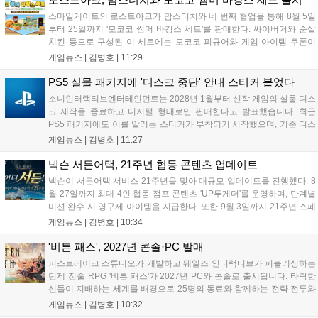
스마일게이트의 로스트아크가 맘스터치와 네 번째 협업을 통해 8월 5일
부터 25일까지 '모코코 썸머 바캉스 세트'를 판매한다. 싸이버거와 순살
치킨 등으로 구성된 이 세트에는 모코코 피규어와 게임 아이템 쿠폰이
포함된다. 전국 매장 및 배달 앱으로 구매 가능하며, 수익금은 사회 공헌
게임뉴스 |
김병호
|
11:29
캠페인에 쓰일 예정이다. 팬들의 큰 호응 속에 진행되는 이번 행사의 자
세한 정보는 공식 홈페이지에서 확인 가능하다....
PS5 실물 패키지에 '디스크 중단' 안내 스티커 붙었다
소니인터랙티브엔터테인먼트는 2028년 1월부터 신작 게임의 실물 디스
크 제작을 종료하고 디지털 형태로만 판매한다고 발표했습니다. 최근
PS5 패키지에도 이를 알리는 스티커가 부착되기 시작했으며, 기존 디스
크는 계속 이용 가능합니다. 7월 31일 실적 발표에서 소니 측은 이용자
게임뉴스 |
김병호
|
11:27
반발을 인지하고 있으나 디지털 전환은 신중히 추진하겠다고 밝혔습니
다. 향후 지역별 유통 방식은 미정입니다....
넥슨 서든어택, 21주년 협동 콘텐츠 업데이트
넥슨이 서든어택 서비스 21주년을 맞아 대규모 업데이트를 진행했다. 8
월 27일까지 최대 4인 협동 점프 콘텐츠 'UP투게더'를 운영하며, 단계별
미션 완수 시 영구제 아이템을 지급한다. 또한 9월 3일까지 21주년 스페
셜 교환소와 웹 이벤트, 출석 챌린지 등 다채로운 행사를 연다. 8월 9일까
게임뉴스 |
김병호
|
10:34
지 채팅 이벤트, 8월 20일까지 버닝 이벤트와 PC방 파티, 마이건마트를
운영하며 혜택을 제공한다. 특히 8월 6일 오후 8시에는 공식 SOOP 채널
'비튼 패스', 2027년 콘솔·PC 발매
에서 '2026 시즌3 서든라이브' 생방송을 통해 업데이트를 소개하고 시청
피스브레이크 스튜디오가 개발하고 웨일즈 인터랙티브가 퍼블리싱하는
자에게 다양한 보상을 지급할 예정이다....
턴제 전술 RPG '비튼 패스'가 2027년 PC와 콘솔로 출시됩니다. 타락한
신들이 지배하는 세계를 배경으로 25명의 동료와 함께하는 전략 전투와
듀얼 잡 시스템이 특징입니다. 킥스타터 펀딩을 성공적으로 마친 이 게
게임뉴스 |
김병호
|
10:32
임은 향후 스팀, PS5, Xbox, 스위치로 발매될 예정이나 구체적인 출시일