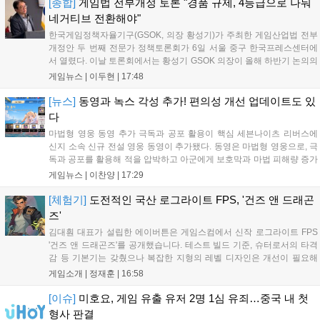
각기 다른 장르에서 이용자들의 기대를 모으고 있습니다....
[종합]
게임법 전부개정 토론 "경품 규제, 4등급으로 나눠
네거티브 전환해야"
한국게임정책자율기구(GSOK, 의장 황성기)가 주최한 게임산업법 전부
개정안 두 번째 전문가 정책토론회가 6일 서울 중구 한국프레스센터에
서 열렸다. 이날 토론회에서는 황성기 GSOK 의장이 올해 하반기 논의의
주요 쟁점과 성과를 짚은 데 이어, 박종현 한양대 법학전문대학원 교수
게임뉴스 |
이두현
|
17:48
가 게임진흥원 등 게임 관련 거버넌스를, 이병찬 법무법인 온새미로 변
호사가 게임 등...
[뉴스]
동영과 녹스 각성 추가! 편의성 개선 업데이트도 있
다
마법형 영웅 동영 추가 극독과 공포 활용이 핵심 세븐나이츠 리버스에
신지 소속 신규 전설 영웅 동영이 추가됐다. 동영은 마법형 영웅으로, 극
독과 공포를 활용해 적을 압박하고 아군에게 보호막과 마법 피해량 증가
를 제공하는 것이 특징이다. 패시브 황천의 동행자는 동영의 핵심이다.
게임뉴스 |
이찬양
|
17:29
자신은 공격력에 비례해 효과 적중이 증가하고, 사망 시 불굴 상태로 부
활한다. 모...
[체험기]
도전적인 국산 로그라이트 FPS, '건즈 앤 드래곤
즈'
김대훤 대표가 설립한 에이버튼은 게임스컴에서 신작 로그라이트 FPS
'건즈 앤 드래곤즈'를 공개했습니다. 테스트 빌드 기준, 슈터로서의 타격
감 등 기본기는 갖췄으나 복잡한 지형의 레벨 디자인은 개선이 필요해
보입니다. 또한, 성장 트랙의 과도한 분절과 무기 다양성 부족 등 로그라
게임소개 |
정재훈
|
16:58
이트 장르적 재미 측면에서도 보완이 요구됩니다. 개발사는 향후 캐릭터
추가 등을 통해 게임성을 다듬어 경쟁력을 확보할 계획입니다....
[이슈]
미호요, 게임 유출 유저 2명 1심 유죄…중국 내 첫
형사 판결