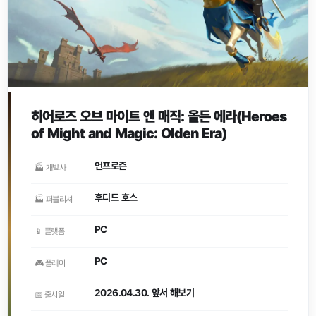
히어로즈 오브 마이트 앤 매직: 올든 에라(Heroes
of Might and Magic: Olden Era)
언프로즌
🏭 개발사
후디드 호스
🏭 퍼블리셔
PC
📱 플랫폼
PC
🎮 플레이
2026.04.30. 앞서 해보기
📅 출시일