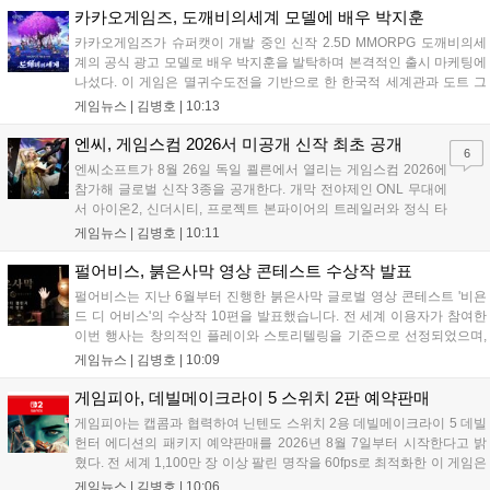
은 미정입니다....
카카오게임즈, 도깨비의세계 모델에 배우 박지훈
카카오게임즈가 슈퍼캣이 개발 중인 신작 2.5D MMORPG 도깨비의세
계의 공식 광고 모델로 배우 박지훈을 발탁하며 본격적인 출시 마케팅에
나섰다. 이 게임은 멸귀수도전을 기반으로 한 한국적 세계관과 도트 그
래픽이 특징이다. 오는 8월 사전등록을 시작으로 9월에는 쇼케이스를 통
게임뉴스 |
김병호
|
10:13
해 상세 콘텐츠를 공개하며, 10월 정식 출시를 앞두고 있다. 카카오게임
즈는 박지훈의 이미지를 활용해 게임의 독창적인 재미를 알릴 계획이
엔씨, 게임스컴 2026서 미공개 신작 최초 공개
6
다....
엔씨소프트가 8월 26일 독일 쾰른에서 열리는 게임스컴 2026에
참가해 글로벌 신작 3종을 공개한다. 개막 전야제인 ONL 무대에
서 아이온2, 신더시티, 프로젝트 본파이어의 트레일러와 정식 타
이틀이 발표될 예정이다. 특히 아이온2는 9월 30일 얼리액세스를
게임뉴스 |
김병호
|
10:11
앞두고 있으며, 프로젝트 본파이어는 이번 행사를 통해 처음으로
베일을 벗는다. 또한 북미 스튜디오가 개발 중인 길드워3는 B2B
펄어비스, 붉은사막 영상 콘테스트 수상작 발표
관에 출품되어 글로벌 시장 공략에 나선다. 엔씨는 이번 행사를
펄어비스는 지난 6월부터 진행한 붉은사막 글로벌 영상 콘테스트 '비욘
통해 전 세계 이용자와의 접점을 확대하고 신작에 대한 기대감을
드 디 어비스'의 수상작 10편을 발표했습니다. 전 세계 이용자가 참여한
극대화할 계획이다....
이번 행사는 창의적인 플레이와 스토리텔링을 기준으로 선정되었으며,
수상자들에게는 펄어비스 사옥 '홈 원' 초청 혜택과 기념 주화 및 굿즈가
게임뉴스 |
김병호
|
10:09
제공될 예정입니다. 붉은사막은 광활한 오픈월드 파이웰을 배경으로 주
인공 클리프의 여정을 담은 액션 어드벤처 게임으로 기대를 모으고 있습
게임피아, 데빌메이크라이 5 스위치 2판 예약판매
니다....
게임피아는 캡콤과 협력하여 닌텐도 스위치 2용 데빌메이크라이 5 데빌
헌터 에디션의 패키지 예약판매를 2026년 8월 7일부터 시작한다고 밝
혔다. 전 세계 1,100만 장 이상 팔린 명작을 60fps로 최적화한 이 게임은
한국어를 공식 지원하며, 본편 외 다양한 추가 콘텐츠가 포함된다. 국내
게임뉴스 |
김병호
|
10:06