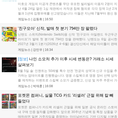
미호요 게임의 미공개 콘텐츠를 무단 유포한 빌리빌리 이용자 2명이 지
난 4월 24일 열린 1심 재판에서 저작권 침해 혐의로 각각 징역 1년 2개
월과 1년에 집행유예를 선고받았습니다. 이들은 지난해 7월부터 원신 등
주요 게임의 영상을 유포해 60만 회 이상의 조회수를 기록했습니다. 미
게임뉴스 |
김동휘
|
16:50
호요는 이번 판결이 새 사법해석 시행 이후 중국 내 첫 형사사건임을 강
조하며 향후 무단 유출에 강경 대응할 방침입니다....
'친구모아' 신작, 발매 첫 분기 794만 장 팔렸다
닌텐도 스위치(Nintendo Switch)용 신작 '친구모아 아일랜드 두근두근
라이프'가 발매 첫 분기에 794만 장을 판매했다. 닌텐도는 6일 공시한
2027년 3월기 1분기(2026년 4~6월) 결산단신에서 해당 타이틀이 판매
를 크게 늘렸다고 밝혔다. 4월 16일 발매된 이 작품은 약 2개월 반 만에
게임뉴스 |
강민우
|
16:34
794만 장을 기록하며, 같은 기간 닌텐도 스위치...
[정보]
나인 소모처 추가 이후 시세 변동은? 거래소 시세
살펴보기
8월 5일 솔: 인챈트는 50레벨 특수 던전 '천궁의 성역'과 신규 수집을 추
가하는 업데이트를 진행했습니다. 영웅 스킬북으로 영웅 장비 선택 상자
를 제작하는 이벤트로 스킬북 소모가 급증했고, 신성 및 저주 주문서 가
격은 소폭 상승했습니다. 나인 코어 시세는 보합세를 유지 중이며, 신의
게임뉴스 |
박재훈
|
16:08
탑 관련 아이템은 사냥터 발견으로 가격이 안정화되었습니다. 상급 재료
수요는 늘었으나 일반 재료는 현상을 유지하고 있으며, 영웅 등급 장비
포켓몬 컴퍼니, 실물 TCG 카드 '리셀러' 근절 위해 칼 빼
와 무기는 서버별로 등락을 보이고 있습니다....
들었다
포켓몬 컴퍼니가 카드팩 리셀러 근절을 위해 일본 공식 온라인 스토어
내 구매 인증 절차를 강화했다. 앞으로 30주년 기념팩 등 특정 상품을 구
매하려면 일본 거주자임을 증명하는 마이넘버카드 기반 디지털 신분증