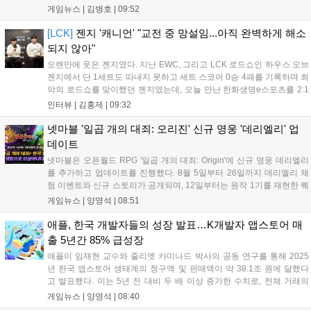
팩도 업데이트됩니다. 기존 월드 이관이 가능하며 디지털 업그레
게임뉴스 |
김병호
|
09:52
이드 경로도 제공될 예정이나 구체적인 가격과 조건은 추후 공개
됩니다. 일부 환경에서는 해당 그래픽 옵션이 제한될 수 있습니
[LCK]
젠지 '캐니언' "교전 중 망설임...아직 완벽하게 해소
다....
되지 않아"
오랜만에 웃은 젠지였다. 지난 EWC, 그리고 LCK 로드쇼인 하우스 오브
젠지에서 단 1세트도 따내지 못하고 세트 스코어 0승 4패를 기록하며 최
악의 로드쇼를 맞이했던 젠지였는데, 오늘 만난 한화생명e스포츠를 2:1
로 잡고 오랜만에 승리의 달콤함을 맛봤다. 연패 탈출 소감에 대해 유상
인터뷰 |
김홍제
|
09:32
욱 감독은 "팀에 매우 중요한 경기였는데, 승리를 거두면서 전반적인 분
위...
넷마블 '일곱 개의 대죄: 오리진' 신규 영웅 '데리엘리' 업
데이트
넷마블은 오픈월드 RPG '일곱 개의 대죄: Origin'에 신규 영웅 데리엘리
를 추가하고 업데이트를 진행했다. 8월 5일부터 26일까지 데리엘리 체
험 이벤트와 신규 스토리가 공개되며, 12일부터는 원작 1기를 재현한 퀘
스트와 15인 협동 토벌전 '사막을 베어무는 혼돈'이 열린다. 또한 12일부
게임뉴스 |
양영석
|
08:51
터 26일까지 0.5주년 전야제 출석 이벤트를 통해 다양한 보상을 제공할
예정이다. 이번 업데이트로 원작의 재미를 더한 전략적 전투와 풍성한
애플, 한국 개발자들의 성장 발표…K개발자 앱스토어 매
콘텐츠를 즐길 수 있게 되었다....
출 5년간 85% 급성장
애플이 임재현 교수와 줄리엣 카미나드 박사의 공동 연구를 통해 2025
년 한국 앱스토어 생태계의 청구액 및 판매액이 약 38.1조 원에 달했다
고 발표했다. 이는 5년 전 대비 두 배 이상 증가한 수치로, 전체 거래의
90% 이상은 수수료가 발생하지 않는 구조다. 특히 소규모 개발자의 매
게임뉴스 |
양영석
|
08:40
출은 85% 급증했으며, 국내 개발자들은 앱스토어를 발판 삼아 해외 시