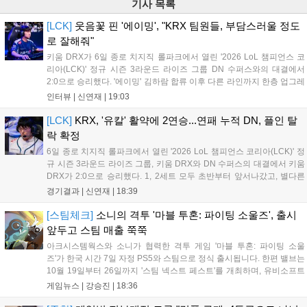
기사 목록
[LCK]
웃음꽃 핀 '에이밍', "KRX 팀원들, 부담스러울 정도
로 잘해줘"
키움 DRX가 6일 종로 치지직 롤파크에서 열린 '2026 LoL 챔피언스 코
리아(LCK)' 정규 시즌 3라운드 라이즈 그룹 DN 수퍼스와의 대결에서
2:0으로 승리했다. '에이밍' 김하람 합류 이후 다른 라인까지 한층 업그레
이드 된 경기력을 보여주며 기분 좋은 2연승을 달렸다. 경기 종료 후 기
인터뷰 |
신연재
|
19:03
자실을 찾은 '에이밍'은 한층 밝아진 모습이었다. "합류한 지...
[LCK]
KRX, '유칼' 활약에 2연승...연패 누적 DN, 플인 탈
락 확정
6일 종로 치지직 롤파크에서 열린 '2026 LoL 챔피언스 코리아(LCK)' 정
규 시즌 3라운드 라이즈 그룹, 키움 DRX와 DN 수퍼스의 대결에서 키움
DRX가 2:0으로 승리했다. 1, 2세트 모두 초반부터 앞서나갔고, 별다른
위기 없이 승리를 꿰찼다. DN 수퍼스는 이번 패배로 플레이-인 진출 실
경기결과 |
신연재
|
18:39
패를 확정했다. 1세트, 키움 DRX의 출발이 매우 좋...
[스팀체크]
소니의 격투 '마블 투혼: 파이팅 소울즈', 출시
앞두고 스팀 매출 쭉쭉
아크시스템웍스와 소니가 협력한 격투 게임 '마블 투혼: 파이팅 소울
즈'가 한국 시간 7일 자정 PS5와 스팀으로 정식 출시됩니다. 한편 밸브는
10월 19일부터 26일까지 '스팀 넥스트 페스트'를 개최하며, 유비소프트
의 '더 디비전 리서전스'가 스팀에 출시되었고, 농장 시뮬레이션 '돌록 타
게임뉴스 |
강승진
|
18:36
운'은 얼리액세스를 마치고 정식 서비스를 시작했습니다. 이번 신작들은