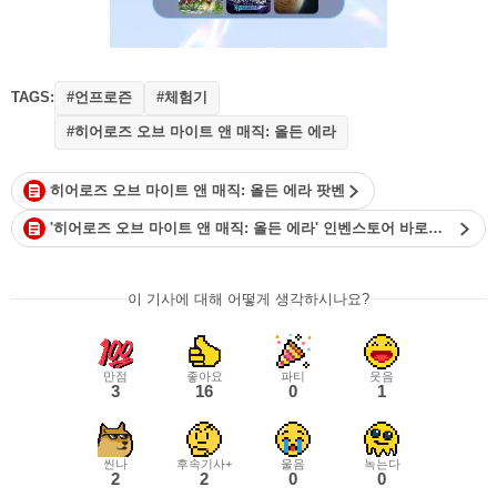
TAGS:
#언프로즌
#체험기
#히어로즈 오브 마이트 앤 매직: 올든 에라
히어로즈 오브 마이트 앤 매직: 올든 에라 팟벤
'히어로즈 오브 마이트 앤 매직: 올든 에라' 인벤스토어 바로가기
이 기사에 대해 어떻게 생각하시나요?
만점
좋아요
파티
웃음
3
16
0
1
씬나
후속기사+
울음
녹는다
2
2
0
0