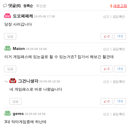
댓글
(6)
등록순
|
최신순
새로고침
도오페페케
26-05-08 17:38
신고
|
공감 확인
당장 사러갑니다
답글
0
0
Maion
26-05-08 18:48
신고
|
공감 확인
이거 게임패스에 있는걸로 할 수 있는거죠? 집가서 해보긴 할건데
답글
0
0
그건니생각
26-05-08 19:38
신고
|
공감 확인
네 게임패스로 바로 나왔습니다
답글
0
0
geres
26-05-08 18:58
신고
|
공감 확인
3대 악마게임중에 하난데