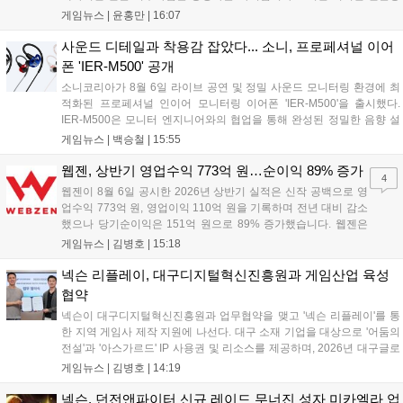
이 필수다. 해당 상품들은 온라인 추첨제로만 판매되며, 이번 조치는 과
게임뉴스 |
윤홍만
|
16:07
도한 가격 급등을 막기 위한 특단의 대책이다. 향후 포켓몬 컴퍼니의 이
러한 정책이 시장 물량 안정화에 어떤 영향을 미칠지 업계의 이목이 쏠
사운드 디테일과 착용감 잡았다... 소니, 프로페셔널 이어
리고 있다....
폰 'IER-M500' 공개
소니코리아가 8월 6일 라이브 공연 및 정밀 사운드 모니터링 환경에 최
적화된 프로페셔널 인이어 모니터링 이어폰 'IER-M500'을 출시했다.
IER-M500은 모니터 엔지니어와의 협업을 통해 완성된 정밀한 음향 설
계와 뛰어난 수동 차음 성능을 갖춰, 외부 소음이 많은 환경에서도 디테
게임뉴스 |
백승철
|
15:55
일한 사운드를 전달하는 것이 특징이다. 인체공학적 디자인과 독자적인
피팅 서포터를 적용해 장시간 착용 시에도 안정적이고 편안한 환경을 제
웹젠, 상반기 영업수익 773억 원…순이익 89% 증가
4
공한다....
웹젠이 8월 6일 공시한 2026년 상반기 실적은 신작 공백으로 영
업수익 773억 원, 영업이익 110억 원을 기록하며 전년 대비 감소
했으나 당기순이익은 151억 원으로 89% 증가했습니다. 웹젠은
하반기부터 신작 공세를 예고하며 전략게임 '프로젝트 D1'의 정보
게임뉴스 |
김병호
|
15:18
공개와 '게이트 오브 게이츠'의 추가 정보를 발표할 계획입니다.
또한 '테르비스'는 일본 코미케에 출품하며 해외 시장 공략을 강화
넥슨 리플레이, 대구디지털혁신진흥원과 게임산업 육성
합니다. 김태영 대표는 내년 신작 출시를 위해 하반기 적극적인
협약
사업 일정을 추진하고 주주가치 제고에 힘쓰겠다고 밝혔습니
넥슨이 대구디지털혁신진흥원과 업무협약을 맺고 '넥슨 리플레이'를 통
다....
한 지역 게임사 제작 지원에 나선다. 대구 소재 기업을 대상으로 '어둠의
전설'과 '아스가르드' IP 사용권 및 리소스를 제공하며, 2026년 대구글로
벌게임센터 제작지원 사업으로 추진된다. 넥슨은 심사에 직접 참여해 완
게임뉴스 |
김병호
|
14:19
성도 높은 신작 발굴을 도울 예정이며, 향후 지역 게임산업과의 동반 성
장을 위한 협력을 지속 확대해 나갈 방침이다....
넥슨, 던전앤파이터 신규 레이드 무너진 성자 미카엘라 업