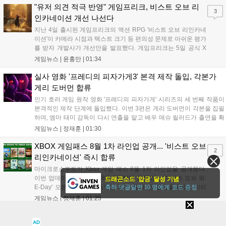
장에서도 큰 성과를 거두고 있다. 애플은 앞으로도 개발자 커뮤니티의
"유저 의견 적극 반영" 게임프리크, 비스트 오브 리
3
성장을 지속적으로 지원하겠다고 밝혔다....
인카네이션 개선 나선다
지난 4일 출시된 게임프리크의 액션 RPG '비스트 오브 리인카네
이션'이 카메라 시점과 텍스트 크기 등 편의성 문제로 아쉬운 평가
를 받자 개발사가 개선안을 발표했다. 게임프리크는 5일 공식 X
를 통해 1주일 이내에 카메라 조정, 텍스트 확대, 스토리 템포 개
게임뉴스 |
윤홍만
|
01:34
선, 모드 변경 등을 포함한 첫 번째 패치를 진행하겠다고 밝혔다.
유저 피드백을 적극 수용해 지속적인 업데이트를 약속한 이번 조
실사 영화 '프레디의 피자가게3' 본격 제작 돌입, 각본가
치가 게임의 평가를 반전시킬 수 있을지 주목된다....
게리 도버먼 합류
인기 호러 게임 원작 영화 '프레디의 피자가게' 시리즈의 세 번째 작품이
본격적인 제작 단계에 돌입했다. 이번 3편은 게리 도버먼이 각본을 집필
하며, 엠마 태미 감독이 다시 연출을 맡고 배우 매슈 릴러드가 출연을 확
정했다. 제작은 블룸하우스와 유니버설 픽처스가 담당한다. 다만 조시
게임뉴스 |
정재훈
|
01:30
허처슨 등 다른 출연진의 복귀 여부와 구체적인 개봉 일정은 아직 발표
되지 않았으며, 향후 제작진의 공식 발표를 통해 세부 사항이 공개될 예
XBOX 게임패스 8월 1차 라인업 공개... '비스트 오브
2
정이다....
리인카네이션' 즉시 합류
마이크로소프트가 Xbox 게임 패스 8월 1차 라인업을 공개했다.
이번 업데이트의 핵심은 8월 6일부터 진행되는 '기어즈 오브 워:
드래곤소드 '압긍' 달성 기념
E-Day' 오픈 베타로, 구독자는 정식 출시 전 멀티플레이를 미리
축하 댓글달면 10 명에게 코드 증정
체험할 수 있다. 또한 '비스트 오브 리인카네이션' 등 신작들이 출
게임뉴스 |
정재훈
|
01:25
시 당일부터 제공되며, '마피아: 디 올드 컨트리' 등 기대작들도 순
차적으로 합류한다. 마이크로소프트는 게임 패스를 통해 최신 퍼
에릭 바티자 유비소프트 복귀, '어쌔신 크리드 헥세' 구원
AD
스트파티 타이틀과 다양한 장르의 게임을 콘솔, PC, 클라우드 환