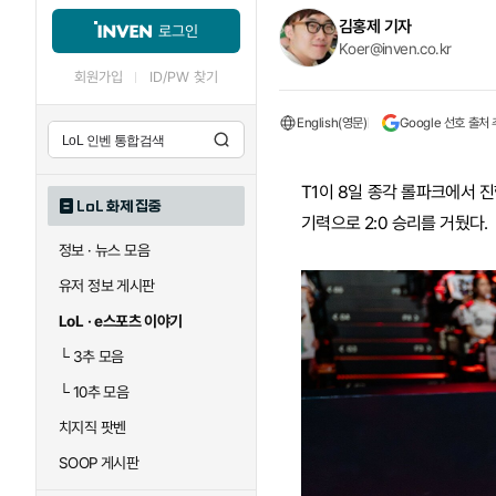
김홍제 기자
로그인
Koer@inven.co.kr
회원가입
ID/PW 찾기
English(영문)
Google 선호 출처
T1이 8일 종각 롤파크에서 진
LoL 화제 집중
기력으로 2:0 승리를 거뒀다.
정보 · 뉴스 모음
유저 정보 게시판
LoL · e스포츠 이야기
└
3추 모음
└
10추 모음
치지직 팟벤
SOOP 게시판