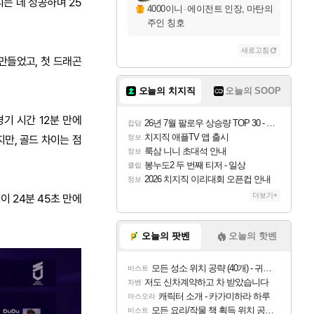
리는 데 성공하며 25
4000이니
·
에이전트 인장, 마탄의
주인 칭호
새로고침
 만들었고, 첫 드래곤
오늘의 치지직
오늘의 SOOP
경기 시간 12분 만에
26년 7월 팔로우 상승량 TOP 30 - 월간 치지직
잡담
치지직 애플TV 앱 출시
지만, 골드 차이는 점
정보
룩삼 니니 초대석 안내
정보
봉누도2 두 번째 티저 - 일상
클립
2026 치지직 이리대회 오픈컵 안내
정보
더보기+
이 24분 45초 만에
오늘의 팟벤
오늘의 핫벤
모든 성소 위치 공략 (40개) - 귀환한 영혼 도전과제
비스트
저도 신차계약하고 차 받았습니다
차벤
캐릭터 소개 - 카가미하라 하루
아스오라
모든 요리/작물 책 획득 위치 공략 (36개) - 미식가 도전과제
비스트