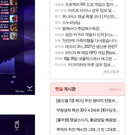
프로젝트 RX 도쿄 게임쇼 참가 결정
섭컬겜
아키츠 아키나 성우 정보 및 주요 필모
아스오라
유니버스 채널 특별 코너 | 자신만의 스타일
명조
스누피냥님
명조
동해바다 추암해수욕장
여행
섬란 카구라 개발사 신작 [시노비 넥서스] 연내 출시 예정
섭컬겜
7년만에 가족여행을 다녀왔습니다.
여행
메모리 3사, 2027년 생산분 완판?
해외겜
라이자 AI 채팅 RPG 게임 [RyzaChat: AI] 공개
섭컬겜
8월 28일 넷플릭스에서 예고편 공개 예정
GTA6
카가미하라 하루 성우 정보 및 주요 필모
아스오라
새로고침
핫딜
게시판
더보기+
[용도별 7종 헤드] 무선 원터치 전동브러쉬 청소솔스틱오늘출발
무항생제 특란 30구 x 2세트 (30구당 9,250원)
[풀무원] 탱글소시지, 황금밥알 볶음밥 등 4개(8인)
추억의 치킨 맥시칸 그때 그 맛 그대로 맥시칸 치킨 순살 봉 골라담기 2+2 총 4봉지