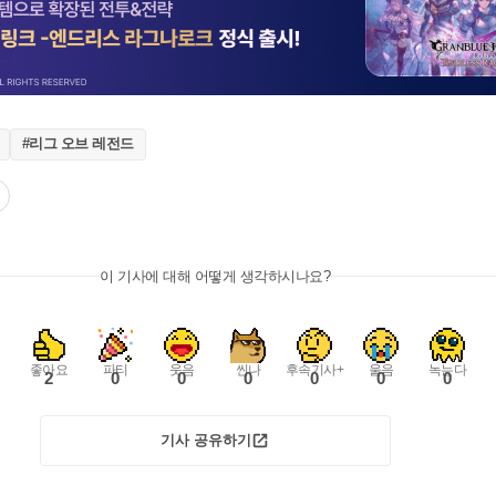
#리그 오브 레전드
이 기사에 대해 어떻게 생각하시나요?
좋아요
파티
웃음
씬나
후속기사+
울음
녹는다
2
0
0
0
0
0
0
기사 공유하기