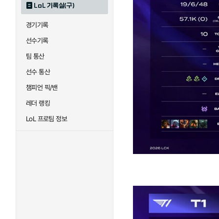
LoL 기록실(구)
경기기록
선수기록
팀 통산
선수 통산
챔피언 픽/밴
레더 랭킹
LoL 프로팀 정보