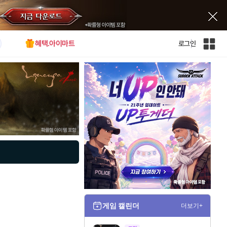
혜택.아이마트
로그인
인
벤
전
체
사
이
트
맵
게임 캘린더
더보기+