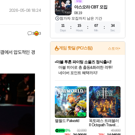
모집
아스오라 CBT 모집
2026-05-08 18:24
08.19
참가자 모집까지 남은 기간
11
15
07
32
Days
Hours
Min
Sec
3
3
게임 핫딜 (PC/스팀)
스토어+
 대결에서 압도적인 경
귀무자: 검의 길 예약 판매 중!
10% 할인과
이니&베니 혜택까지!
인벤게임즈 8월 특별 할인!
드래곤소드: 어웨이크닝 입점!
문명 7 특별 할인!
마블 투혼 파이팅 소울즈 정식출시!
비스트 오브 리인카네이션 정식 출시!
커세어 코브 출시 기념 할인!
더 렐릭 퍼스트 가디언 정식 출시
베데스다 40주년 기념 할인 중!
캡콤 프렌차이즈 할인 진행 중!
캡콤 일부 상품 상시 할인
스타워즈 은하계 레이서
로블록스 기프트 카드 공식 입점
인기 퍼블리셔 모음!
스팀으로 만나는 드래곤소드!
조선&고려 DLC 출시 예정
마블 히어로 총 출동&화려한 격투!
게임프릭 신작 IP
해적'섬'을 발전시키자!
설화x하드코어 액션!
베데스다의 명작들을
몬헌, 바하 등 인기 IP를
몬헌 와일즈 & 드래곤즈 도그마2
인벤게임즈에서 10% 추가 적립
Robux를 가장 안전하고
최대 90% 할인가를 만나보세요!
네이버혜택과 함께 만나보세요!
50%할인&추가 적립까지!
네이버 포인트 혜택까지!
네이버 혜택가와 함께 예약하세요!
할인&네이버혜택으로 만나보세요!
네이버페이 혜택과 만나보세요!
40주년 프로모션으로 만나보세요!
할인가에 만나보세요!
일부 에디션 상시 할인!
혜택으로 예약 판매 중
편안하게 충전하세요
팰월드 Palworld
옥토패스 트래블러
II Octopath Traveler I
I
5%
32,000
49,800