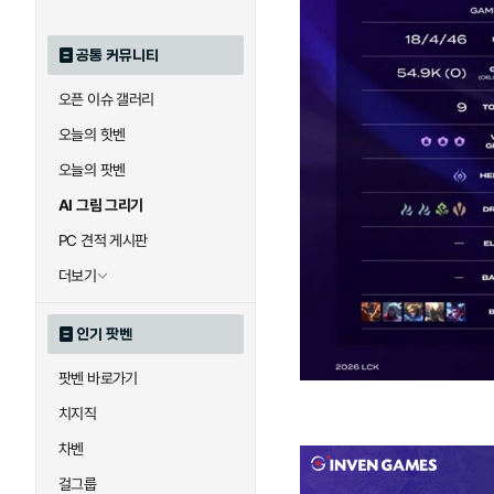
공통 커뮤니티
오픈 이슈 갤러리
오늘의 핫벤
오늘의 팟벤
AI 그림 그리기
PC 견적 게시판
더보기
인기 팟벤
팟벤 바로가기
치지직
차벤
걸그룹