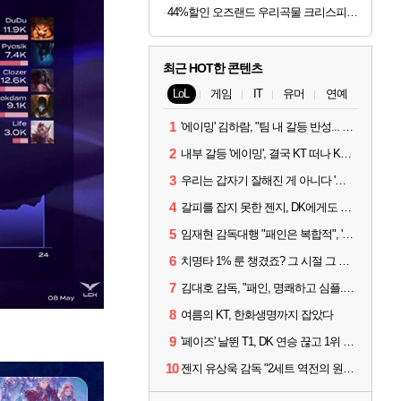
44%할인 오즈랜드 우리곡물 크리스피롤 23곡, 660g, 1박스
최근 HOT한 콘텐츠
LoL
게임
IT
유머
연예
1
'에이밍' 김하람, "팀 내 갈등 반성... 끝까지 뛰고 싶었다"
2
내부 갈등 '에이밍', 결국 KT 떠나 KRX로...'지우'와 트레이드
3
우리는 갑자기 잘해진 게 아니다 '씨맥' 김대호 감독의 자신감
4
갈피를 잡지 못한 젠지, DK에게도 0:2 패배
5
임재현 감독대행 "패인은 복합적", '도란' "팀에 과부하 왔다"
6
치명타 1% 룬 챙겼죠? 그 시절 그 감성 '롤 클래식' 30일 출시
7
김대호 감독, "패인, 명쾌하고 심플...다시 힘낼 수 있어"
8
여름의 KT, 한화생명까지 잡았다
9
'페이즈' 날뛴 T1, DK 연승 끊고 1위 지켜
10
젠지 유상욱 감독 "2세트 역전의 원인...너무 급했다"