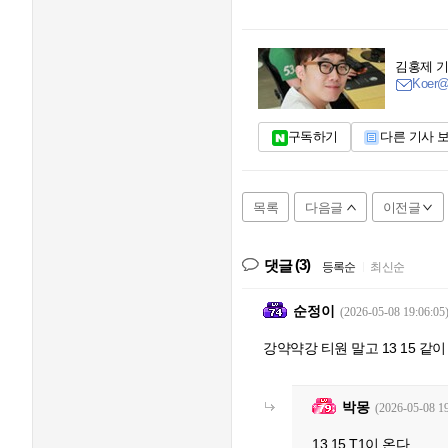
김홍제 
Koer@i
구독하기
다른 기사 
목록
다음글
이전글
(3)
댓글
등록순
|
최신순
순정이
(2026-05-08 19:06:05
강약약강 티원 말고 13 15 
박몽
(2026-05-08 19
13 15 T1이 온다