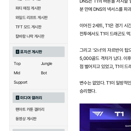
DNS는 T1의 바론을 저지할 
파티 매칭 게시판
분 만에 DNS의 넥서스를 파
와일드 리프트 게시판
이어진 2세트, T1은 경기 시간
TFT 모드 게시판
전투에서도 T1이 드래곤도 먹
칼바람 나락 게시판
그리고 '오너'의 자르반이 탑
포지션 게시판
5,000골드 격차가 났다. 이
Top
Jungle
점 벌어지고 있었고, T1이 드
Mid
Bot
Support
변수는 없었다. T1이 일방적인
승리했다.
미디어 갤러리
팬아트 카툰 갤러리
동영상 게시판