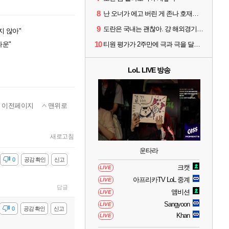
8
난 오너가 에고 버린 게 존나 호재라고 봄
9
도란은 국내는 괜찮아. 걍 해외경기가 개 쓰레기라 그래
지 않아"
10
다운"
티원 평가가 2주만에 극과 극을 달리고 있네
LoL LIVE 방송
이전페이지
맨위로
새로고침
운타라
감
0
공감 확인
신고
크캣
LIVE
아프리카TV LoL 중계
LIVE
답글
앰비션
LIVE
Sangyoon
LIVE
감
0
공감 확인
신고
Khan
LIVE