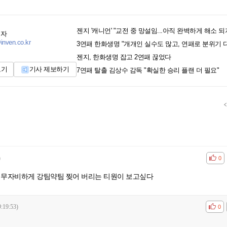
젠지 '캐니언' "교전 중 망설임...아직 완벽하게 해소 되
기자
nven.co.kr
3연패 한화생명 "개개인 실수도 많고, 연패로 분위기 
젠지, 한화생명 잡고 2연패 끊었다
보기
기사 제보하기
7연패 탈출 김상수 감독 "확실한 승리 플랜 더 필요"
)
공감
비공
0
같이 무자비하게 강팀약팀 찢어 버리는 티원이 보고싶다
:19:53)
공감
비공
0