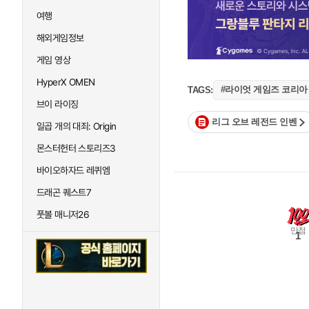
여행
해외게임정보
게임 영상
HyperX OMEN
#라이엇 게임즈 코리아
TAGS:
브이 라이징
리그 오브 레전드 인벤
일곱 개의 대죄: Origin
몬스터헌터 스토리즈3
바이오하자드 레퀴엠
드래곤 퀘스트7
풋볼 매니저26
만점
1