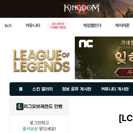
로스트아크
뉴스
커뮤니티
게임캘린더
게이머존
기대평 이벤트
홈
스킨 갤러리
정보 공유 게시판
커뮤니티 게시판
리그오브레전드 인벤
[LC
로그인하고
출석보상
받으세요!