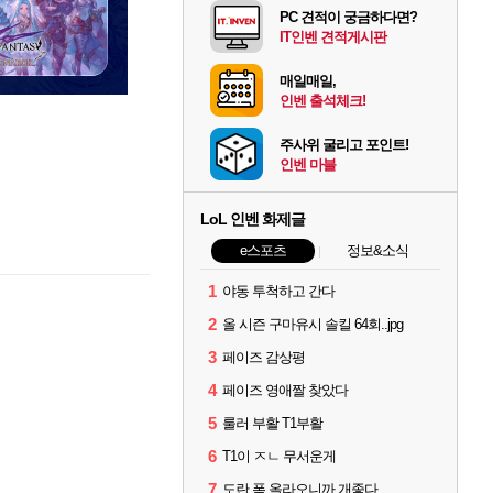
PC 견적이 궁금하다면?
IT인벤 견적게시판
매일매일,
인벤 출석체크!
주사위 굴리고 포인트!
인벤 마블
LoL 인벤 화제글
e스포츠
정보&소식
1
야동 투척하고 간다
2
올 시즌 구마유시 솔킬 64회..jpg
3
페이즈 감상평
4
페이즈 영애짤 찾았다
5
룰러 부활 T1부활
6
T1이 ㅈㄴ 무서운게
7
도란 폼 올라오니까 개좋다