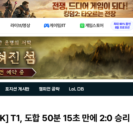
X
최대 90% 할인
라이브/영상
게이밍/IT
게임스토어
8월 프로모션
포지션 게시판
챔피언 공략
LoL DB
K]
T1, 도합 50분 15초 만에 2:0 승리