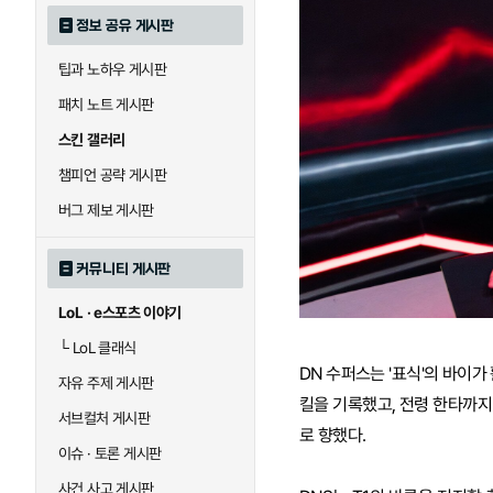
정보 공유 게시판
팁과 노하우 게시판
패치 노트 게시판
스킨 갤러리
챔피언 공략 게시판
버그 제보 게시판
커뮤니티 게시판
LoL · e스포츠 이야기
└
LoL 클래식
DN 수퍼스는 '표식'의 바이가
자유 주제 게시판
킬을 기록했고, 전령 한타까지
서브컬처 게시판
로 향했다.
이슈 · 토론 게시판
사건 사고 게시판