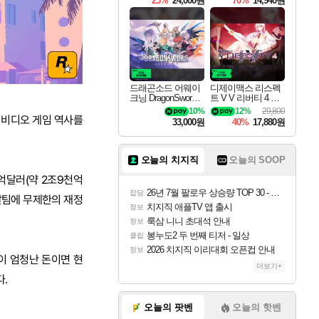
25%
24,000원
70%
14,940원
드래곤소드 어웨이
디제이맥스 리스펙
크닝 DragonSword A
트 V V 리버티 4 팩
wakening
DJMAX RESPECT
10%
12%
29,800
V V Liberty 4 Pack D
트는 비디오 게임 역사를
33,000원
40%
17,880원
LC
오늘의 치지직
오늘의 SOOP
억달러(약 2조9천억
26년 7월 팔로우 상승량 TOP 30 - 월간 치지직
잡담
발팀에 무제한의 재정
치지직 애플TV 앱 출시
정보
룩삼 니니 초대석 안내
정보
봉누도2 두 번째 티저 - 일상
클립
2026 치지직 이리대회 오픈컵 안내
정보
이 엄청난 돈이면 현
더보기+
.
오늘의 팟벤
오늘의 핫벤