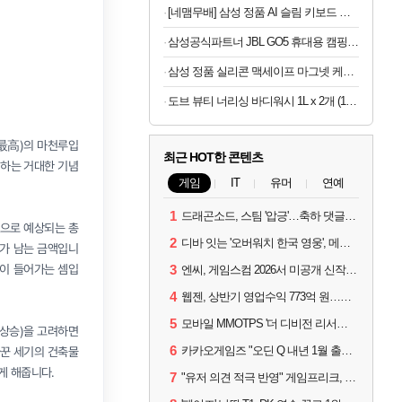
[네맴무배] 삼성 정품 AI 슬림 키보드 북커버 케이스 블랙, 갤럭시 탭 S11
삼성공식파트너 JBL GO5 휴대용 캠핑용 블루투스 스피커 퍼플
삼성 정품 실리콘 맥세이프 마그넷 케이스 커버 크림, 갤럭시Z 폴드8
도브 뷰티 너리싱 바디워시 1L x 2개 (1개당 6,800원)
(最高)의 마천루입
최근 HOT한 콘텐츠
징하는 거대한 기념
게임
IT
유머
연예
1
드래곤소드, 스팀 '압긍'…축하 댓글 달고 게임 코드 받자!
것으로 예상되는 총
2
디바 잇는 '오버워치 한국 영웅', 메카 파일럿 디몬 나온다
)가 남는 금액입니
본이 들어가는 셈입
3
엔씨, 게임스컴 2026서 미공개 신작 최초 공개
4
웹젠, 상반기 영업수익 773억 원…순이익 89% 증가
5
모바일 MMOTPS '더 디비전 리서전스', 6일 스팀에도 출시
 상승)을 고려하면
6
카카오게임즈 "오딘 Q 내년 1월 출시, 연기는 없다"
바꾼 세기의 건축물
게 해줍니다.
7
"유저 의견 적극 반영" 게임프리크, 비스트 오브 리인카네이션 개선 나선다