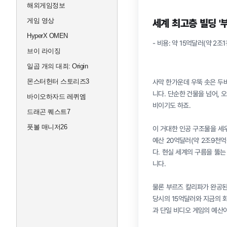
해외게임정보
게임 영상
세계 최고층 빌딩 '
HyperX OMEN
- 비용: 약 15억달러(약 2조
브이 라이징
일곱 개의 대죄: Origin
몬스터헌터 스토리즈3
사막 한가운데 우뚝 솟은 두바
니다. 단순한 건물을 넘어,
바이오하자드 레퀴엠
비이기도 하죠.
드래곤 퀘스트7
풋볼 매니저26
이 거대한 인공 구조물을 세우
예산 20억달러(약 2조9천억
다. 현실 세계의 구름을 뚫는
니다.
물론 부르즈 칼리파가 완공된
당시의 15억달러와 지금의 
과 단일 비디오 게임의 예산이