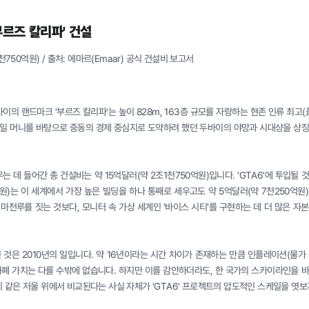
부르즈 칼리파' 건설
1천750억원) / 출처: 에마르(Emaar) 공식 건설비 보고서
이의 랜드마크 '부르즈 칼리파'는 높이 828m, 163층 규모를 자랑하는 현존 인류 최고
 오일 머니를 바탕으로 중동의 경제 중심지로 도약하려 했던 두바이의 야망과 시대상을 상
는 데 들어간 총 건설비는 약 15억달러(약 2조1천750억원)입니다. 'GTA6'에 투입될 
원)는 이 세계에서 가장 높은 빌딩을 하나 통째로 세우고도 약 5억달러(약 7천250억원
 마천루를 짓는 것보다, 모니터 속 가상 세계인 '바이스 시티'를 구현하는 데 더 많은 자
 것은 2010년의 일입니다. 약 16년이라는 시간 차이가 존재하는 만큼 인플레이션(물가
화폐 가치는 다를 수밖에 없습니다. 하지만 이를 감안하더라도, 한 국가의 스카이라인을 
 같은 저울 위에서 비교된다는 사실 자체가 'GTA6' 프로젝트의 압도적인 스케일을 엿보