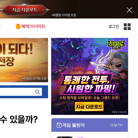
혜택.아이마트
로그인
인
벤
전
체
사
이
트
맵
 수 있을까?
게임 캘린더
더보기+