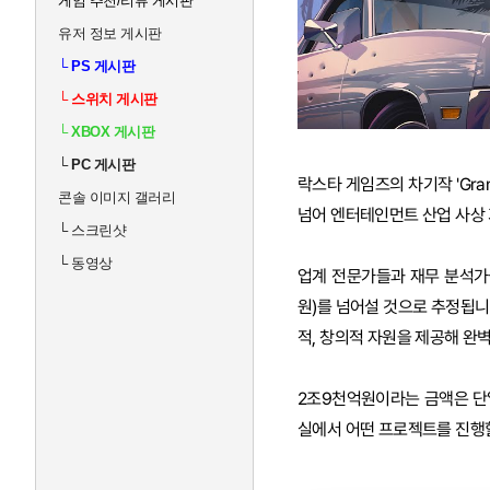
게임 추천/리뷰 게시판
유저 정보 게시판
└
PS 게시판
└
스위치 게시판
└
XBOX 게시판
└
PC 게시판
락스타 게임즈의 차기작 'Grand
콘솔 이미지 갤러리
넘어 엔터테인먼트 산업 사상 
└
스크린샷
└
동영상
업계 전문가들과 재무 분석가들
원)를 넘어설 것으로 추정됩니
적, 창의적 자원을 제공해 완
2조9천억원이라는 금액은 단
실에서 어떤 프로젝트를 진행할