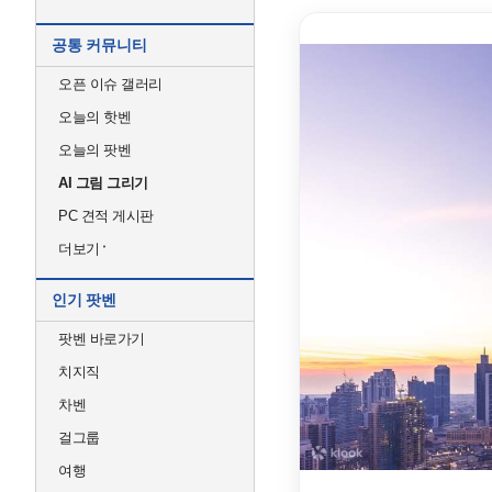
공통 커뮤니티
오픈 이슈 갤러리
오늘의 핫벤
오늘의 팟벤
AI 그림 그리기
PC 견적 게시판
더보기
인기 팟벤
팟벤 바로가기
치지직
차벤
걸그룹
여행