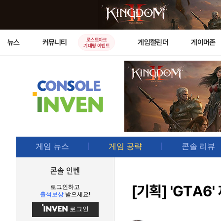
로스트아크
뉴스
커뮤니티
게임캘린더
게이머존
기대평 이벤트
게임 뉴스
게임 공략
콘솔 리뷰
콘솔 인벤
[기획]
'GTA6'
로그인하고
출석보상
받으세요!
로그인