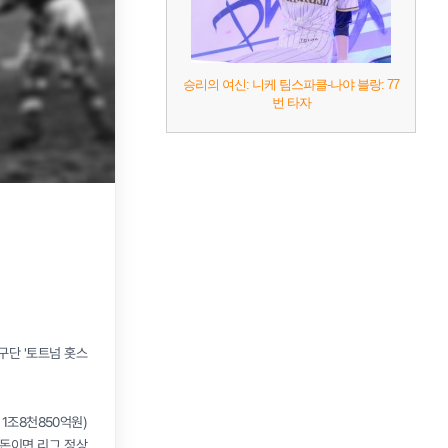
승리의 여신: 니케 팀스파클-나야 블랑: 77
번 타자
구단 '토트넘 홋스
1조8천850억원)
 돈이면 리그 정상