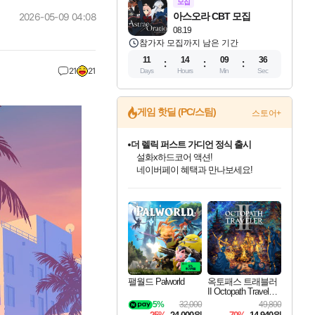
모집
아스오라 CBT 모집
2026-05-09 04:08
08.19
참가자 모집까지 남은 기간
11
14
09
35
21
21
Days
Hours
Min
Sec
게임 핫딜 (PC/스팀)
스토어+
더 렐릭 퍼스트 가디언 정식 출시
설화x하드코어 액션!
네이버페이 혜택과 만나보세요!
인벤게임즈 8월 특별 할인!
드래곤소드: 어웨이크닝 입점!
문명 7 특별 할인!
마블 투혼 파이팅 소울즈 정식출시!
귀무자: 검의 길 예약 판매 중!
비스트 오브 리인카네이션 정식 출시!
커세어 코브 출시 기념 할인!
베데스다 40주년 기념 할인 중!
캡콤 프렌차이즈 할인 진행 중!
캡콤 일부 상품 상시 할인
스타워즈 은하계 레이서
로블록스 기프트 카드 공식 입점
인기 퍼블리셔 모음!
스팀으로 만나는 드래곤소드!
조선&고려 DLC 출시 예정
마블 히어로 총 출동&화려한 격투!
10% 할인과
게임프릭 신작 IP
해적'섬'을 발전시키자!
베데스다의 명작들을
몬헌, 바하 등 인기 IP를
몬헌 와일즈 & 드래곤즈 도그마2
인벤게임즈에서 10% 추가 적립
Robux를 가장 안전하고
최대 90% 할인가를 만나보세요!
네이버혜택과 함께 만나보세요!
50%할인&추가 적립까지!
네이버 포인트 혜택까지!
이니&베니 혜택까지!
네이버 혜택가와 함께 예약하세요!
할인&네이버혜택으로 만나보세요!
40주년 프로모션으로 만나보세요!
할인가에 만나보세요!
일부 에디션 상시 할인!
혜택으로 예약 판매 중
편안하게 충전하세요
팰월드 Palworld
옥토패스 트래블러
II Octopath Traveler I
I
5%
32,000
49,800