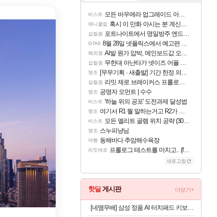
모든 바우에라 업그레이드 아이템 획득 위치 공략 (89개)
비스트
혹시 이 만화 아시는 분 계신가요
애니클립
포트나이트에서 명일방주 엔드필드 [펠리카] 판매 예정
섭컬겜
8월 28일 넷플릭스에서 예고편 공개 예정
GTA6
AI발 원가 압박, 메인보드값 오르나
해외겜
무한대 아난타가 넷이즈 어플 달력에 일정 등록
섭컬겜
[무무기획 · 새출발] 기간 한정 의뢰 이벤트
명조
리밋 제로 브레이커스 프롤로그 테스트 후기 영상 업로드
섭컬겜
공명자 모먼트 | 수수
명조
'하늘 위의 공포' 도전과제 달성법
비스트
여기서 R1 뭘 말하는거고 R2가 뭘말하는걸까요?
명조
모든 엘리트 골렘 위치 공략 (30개) - 방랑 결투가
비스트
스누피냥님
명조
동해바다 추암해수욕장
여행
프롤로그 테스트를 마치고.. (feat. 리아)
리밋제로
새로고침
핫딜
게시판
더보기+
[네맴무배] 삼성 정품 AI 터치패드 키보드 북커버 케이스 블랙, 갤럭시 탭 S10 FE 플러스