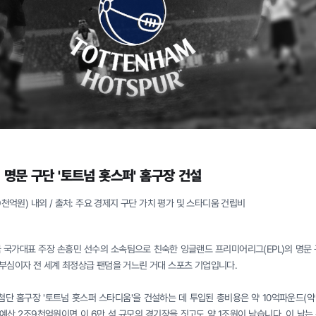
 명문 구단 '토트넘 홋스퍼' 홈구장 건설
조9천억원) 내외 / 출처: 주요 경제지 구단 가치 평가 및 스타디움 건립비
 국가대표 주장 손흥민 선수의 소속팀으로 친숙한 잉글랜드 프리미어리그(EPL)의 명문 
자부심이자 전 세계 최정상급 팬덤을 거느린 거대 스포츠 기업입니다.
첨단 홈구장 '토트넘 홋스퍼 스타디움'을 건설하는 데 투입된 총비용은 약 10억파운드(약 
의 예산 2조9천억원이면 이 6만 석 규모의 경기장을 짓고도 약 1조원이 남습니다. 이 남는