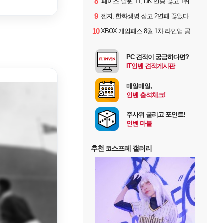
8
'페이즈' 날뛴 T1, DK 연승 끊고 1위 지켜
9
젠지, 한화생명 잡고 2연패 끊었다
10
XBOX 게임패스 8월 1차 라인업 공개... '비스트 오브 리인카네이션' 즉시 합류
PC 견적이 궁금하다면?
IT인벤 견적게시판
매일매일,
인벤 출석체크!
주사위 굴리고 포인트!
인벤 마블
추천 코스프레 갤러리