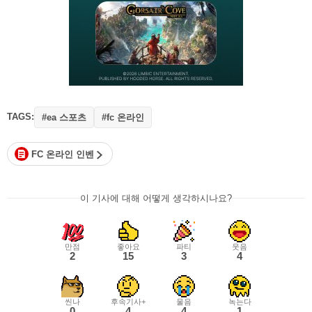
TAGS:
#ea 스포츠
#fc 온라인
FC 온라인 인벤
이 기사에 대해 어떻게 생각하시나요?
만점
좋아요
파티
웃음
2
15
3
4
씬나
후속기사+
울음
녹는다
0
4
4
1