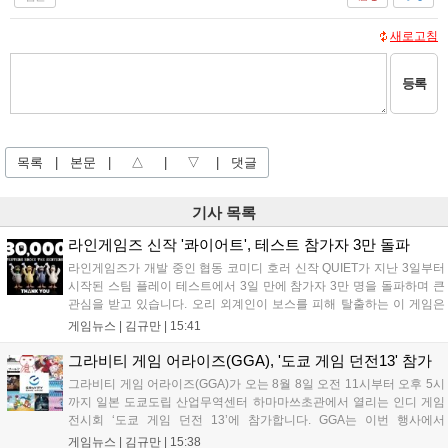
새로고침
등록
목록
|
본문
|
△
|
▽
|
댓글
기사 목록
라인게임즈 신작 '콰이어트', 테스트 참가자 3만 돌파
라인게임즈가 개발 중인 협동 코미디 호러 신작 QUIET가 지난 3일부터
시작된 스팀 플레이 테스트에서 3일 만에 참가자 3만 명을 돌파하며 큰
관심을 받고 있습니다. 오리 외계인이 보스를 피해 탈출하는 이 게임은
최대 4인 협동을 지원하며, 소음 관리와 물리 법칙을 활용한 전략적 플레
게임뉴스 |
김규만
|
15:41
이가 핵심입니다. 라인게임즈는 수집된 이용자 피드백을 반영해 게임성
을 개선 중이며, 상세 정보는 스팀 페이지에서 확인 가능합니다....
그라비티 게임 어라이즈(GGA), '도쿄 게임 던전13' 참가
그라비티 게임 어라이즈(GGA)가 오는 8월 8일 오전 11시부터 오후 5시
까지 일본 도쿄도립 산업무역센터 하마마쓰초관에서 열리는 인디 게임
전시회 ‘도쿄 게임 던전 13’에 참가합니다. GGA는 이번 행사에서
‘JALECO ARCADE COLLECTION’ 시리즈의 미공개 작품 12종을 최초
게임뉴스 |
김규만
|
15:38