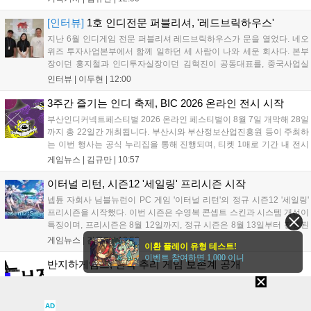
게임에 적응하며 공방합 750을 목표로 성장하는 구조입니다. 이
용자는 과제를 완수하며 동(V) 투발라 장비와 검은별 무기, 카라
[인터뷰]
1호 인디전문 퍼블리셔, '레드브릭하우스'
자드 장신구 등을 획득해 주요 콘텐츠에 진입할 수 있습니다....
지난 6월 인디게임 전문 퍼블리셔 레드브릭하우스가 문을 열었다. 네오
위즈 투자사업본부에서 함께 일하던 세 사람이 나와 세운 회사다. 본부
장이던 홍지철과 인디투자실장이던 김혁진이 공동대표를, 중국사업실
장이던 이민정이 이사를 맡았다. 출범 한 달여 만에 위메이드맥스의 전
인터뷰 |
이두현
|
12:00
략적 투자와 카카오벤처스 등 5개 벤처캐피털의 재무적 투자가 연달아
들어왔다. 서비스 중인...
3주간 즐기는 인디 축제, BIC 2026 온라인 전시 시작
부산인디커넥트페스티벌 2026 온라인 페스티벌이 8월 7일 개막해 28일
까지 총 22일간 개최됩니다. 부산시와 부산정보산업진흥원 등이 주최하
는 이번 행사는 공식 누리집을 통해 진행되며, 티켓 1매로 기간 내 전시
작을 제한 없이 체험할 수 있습니다. 일반 및 루키 부문 등 다양한 인디게
게임뉴스 |
김규만
|
10:57
임을 선보이며 개발자와의 소통 기능도 제공합니다. 장소 제약 없이 전
세계 누구나 참여 가능한 이번 행사는 역대 최대 규모로 열려 인디게임
이터널 리턴, 시즌12 '세일링' 프리시즌 시작
생태계 확장에 기여할 전망입니다....
넵튠 자회사 님블뉴런이 PC 게임 '이터널 리턴'의 정규 시즌12 '세일링'
프리시즌을 시작했다. 이번 시즌은 수영복 콘셉트 스킨과 시스템 개선이
특징이며, 프리시즌은 8월 12일까지, 정규 시즌은 8월 13일부터 진행된
다. 실험체 관찰일지 추가와 후반부 전략 강화를 위한 다중 크로노 스피
게임뉴스 |
김규만
|
10:50
이환 플레이 유형 테스트!
어 도입 등 다양한 업데이트와 풍성한 이벤트가 마련되어 이용자들의 기
이벤트 참여하면 1,000 이니
대를 모으고 있다....
반지하게임즈, 신작 추리 게임 보존계 공개
서울 2033 개발사 반지하게임즈가 신작 추리 게임 보존계를 공개했다.
플레이어는 보존계 수사관이 되어 화재로 훼손된 문서 속 단어와 맥락을
복원하고 총 8건의 미제사건을 추적한다. 텍스트 기반 서사 강점을 살린
AD