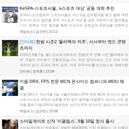
공개하며, ‘다함께 쿠키요미. 월드 한국 Ver.’ 등 다양한 인디 게임을 선보
입니다. 시연 참여 관람객에게는 선착순으로 특별 굿즈를 증정하며, 인
KeSPA-스포츠서울, 'e스포츠 대상' 공동 개최 추진
디 게임 생태계 활성화와 신규 타이틀 반응 확인을 목표로 합니다....
한국e스포츠협회와 스포츠서울은 지난 6일 업무협약을 맺고 올해 대한
민국 e스포츠 발전을 위한 ‘e스포츠 대상’을 공동 개최하기로 합의했습
니다. 양측은 이번 협약을 통해 시상식의 공정성과 전문성을 강화하고
MZ세대를 겨냥한 미디어 영향력을 확대해 e스포츠 전 종목을 아우르는
게임뉴스 |
김규만
|
15:12
대표 연례 행사로 육성할 계획입니다. 김영만 회장은 10년 만에 재추진
되는 이번 시상식이 e스포츠의 성과와 가치를 널리 알리는 권위 있는 행
[인터뷰]
한밤 시즌2 '울라텍의 저주', 서사부터 엔드 콘텐
사가 되도록 노력하겠다고 밝혔습니다....
츠까지
2026년 8월 7일, 월드오브워크래프트: 한밤의 두 번째 시즌 '울라텍의 저
주' 개발자 인터뷰가 진행되었습니다. 이번 업데이트는 신규 야외 지역
'똬리의 섬'과 공격대 '맹독 심연', 야외 우두머리를 인스턴스로 재해석한
'소굴'을 포함합니다. 개발진은 하우징 시스템 개선 및 신화+ 던전 로테이
인터뷰 |
정재훈
|
15:09
션, 공격대 보상 강화 등을 예고하며, 한국 팬들의 열정적인 성원에 감사
를 표했습니다....
키움 DRX, FPS 전문 MCN 온사이드 컴퍼니와 MOU 체
결
키움 DRX가 지난 8월 5일 서울타워에서 FPS 전문 MCN 온사이드 컴퍼
니와 e스포츠 콘텐츠 강화를 위한 업무 협약을 체결했다. 양사는 이번 협
약을 통해 키움 DRX의 발로란트 선수단 IP와 온사이드 컴퍼니의 크리에
이터 네트워크를 결합하여 정규 및 특별 콘텐츠를 공동 기획한다. 또한
게임뉴스 |
김규만
|
15:09
디지털 콘텐츠 제작을 넘어 팬들이 직접 참여하는 오프라인 행사 등 온·
오프라인 연계 프로그램을 순차적으로 선보이며 e스포츠 생태계 확장에
스마일게이트 신작 '이클립스', 9월 10일 정식 출시
나설 계획이다....
스마일게이트가 엔픽셀이 개발한 MMORPG 신작 이클립스: 더 어웨이