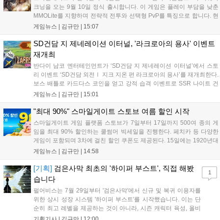
크닝을 오는 9월 10일 정식 출시합니다. 이 게임은 플레이 부담을 낮춘
MMOLite를 지향하며 전략적 전투와 선택형 PvP를 특징으로 합니다. 현
재 공식 홈페이지와 앱 마켓에서 사전등록을 진행 중이며 참여자에게는
게임뉴스 |
김규만
|
15:07
초월 소환권 등 다양한 보상을 제공합니다. 또한 카카오톡 채널 추가 시
주차별 스페셜 쿠폰과 한정 스킨, 경품 이벤트 등 풍성한 혜택을 마련해
SD건담 지 제네레이션 이터널, '라크로아의 용사' 이벤트
이용자들의 기대를 모으고 있습니다....
재개최
반다이 남코 엔터테인먼트가 ‘SD건담 지 제네레이션 이터널’에서 스토
리 이벤트 ‘SD건담 외전Ⅰ 지크 지온 편 라크로아의 용사’를 재개최한다.
보스 배틀로 카드다스 코인을 얻고 강적 습격 이벤트로 SSR 나이트 건
담을 획득할 수 있다. 로그인 보너스로 최대 다이아 3,000개를 지급하며,
게임뉴스 |
김규만
|
15:01
8월 31일까지 실물대 유니콘 건담 입상 피날레를 기념해 SSR 유닛을 전
원 증정한다. 또한 9월 30일까지 공식 유튜브에서 특별 프로그램을 시청
"최대 90%" 스마일게이트 스토브 여름 할인 시작
할 수 있다....
스마일게이트 게임 플랫폼 스토브가 7일부터 17일까지 500여 종의 게
임을 최대 90% 할인하는 쿨썸머 빅세일을 진행한다. 페치카 등 다양한
게임이 포함되며 3차에 걸친 할인 쿠폰도 제공된다. 15일에는 1920년대
경성 배경의 신작 그날의 신문이 출시되며, 15일부터 17일까지는 국내
게임뉴스 |
김규만
|
14:58
개발사 게임을 위한 시크릿 쿠폰도 추가 발행될 예정이다. 자세한 내용
은 공식 페이지에서 확인 가능하다....
[기획]
검은사막 최초의 '하이퍼 부스트', 직접 해봤
1
습니다
펄어비스는 7월 29일부터 '검은사막'에서 신규 및 복귀 이용자를
위한 상시 성장 시스템 '하이퍼 부스트'를 시작했습니다. 이는 단
순히 최고 레벨을 제공하는 것이 아니라, 시즌 캐릭터 육성, 올비
아 아카데미 수료, 아침의 나라 설화 진행 등 4단계 과정을 통해
기획기사 |
김규만
|
12:00