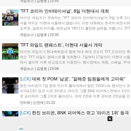
게임뉴스 |
김병호
|
23:55
구조로, 올해 4월 시작된 FWC 2026은 전년 대비 매출과 이용자 지표가
대폭 상승하는 성과를 냈습니다. 오는 10월 필리핀 마닐라에서 총상금
'TFT 코리아 인비테이셔널', 8일 더현대서 개최
11만 달러 규모의 제4회 FWC 그랜드 파이널이 개최될 예정이며, 위메
라이엇 게임즈가 주최하는 'TFT 코리아 인비테이셔널'이 8일 오후 2시
이드커넥트는 이를 통해 커뮤니티 중심의 장기 성장 모델을 지속할 방침
서울 여의도 더현대 서울에서 열립니다. 이번 대회에는 한국의 박찬서와
입니다....
김주한, 일본의 타이틀, 베트남의 YBY1이 출전해 실력을 겨룹니다. TFT
는 소속팀 없이 개인 자격으로 참가하는 독특한 대회 구조를 가지며, 누
게임뉴스 |
김병호
|
23:35
구나 참여 가능한 '소파에서 왕관까지'라는 철학을 실천하고 있습니다.
17일까지 이어지는 이번 행사는 신규 세트 체험과 공연 등 다양한 즐길
'TFT 와일드 팬페스트', 더현대 서울서 개막
거리를 제공하며, 이후 현대백화점 판교점에서도 행사가 이어질 예정입
라이엇 게임즈가 현대백화점과 함께 역대 최대 규모의 TFT 오프라인 축
니다. 연말에는 라스베이거스 오픈이 개최됩니다....
제인 'TFT 와일드 팬페스트'를 개최했다. 7일부터 17일까지 더현대 서울
에서 열리며 이후 판교점으로 이동한다. 행사장에는 체험, 스페셜, 무대
존이 마련됐으며 8일 오후 2시 인비테이셔널, 15일 오후 2시 스트리머
게임뉴스 |
김병호
|
23:08
매치, 17일 오후 7시 30분 QWER 공연 등 다채로운 일정이 준비되어 있
다. 사전 예약은 조기 마감될 만큼 큰 인기를 끌고 있다....
[LCK]
데뷔 첫 POM '남궁', "잘해준 팀원들에게 고마워"
한진 브리온이 7일 종로 치지직 롤파크에서 열린 '2026 LoL 챔피언스 코
리아(LCK)' 정규 시즌 3라운드 라이즈 그룹 BNK 피어엑스전에서 2:0으
로 승리하며 그룹 1위로 올라섰다. 개막 2연패 이후 곧바로 2연승을 만
들어내면서 이어질 4라운드에 대한 기대감을 올렸다. 다음은 이날 데뷔
인터뷰 |
신연재
|
21:22
첫 POM을 수상한 '남궁' 남궁성훈의 POM 인터뷰 전문이다....
[LCK]
한진 브리온, BNK 피어엑스 꺾고 '라이즈 1위' 등극
7일 종로 치지직 롤파크에서 열린 '2026 LoL 챔피언스 코리아(LCK)' 정
규 시즌 3라운드 라이즈 그룹, BNK 피어엑스와 한진 브리온의 대결에서
AD
한진 브리온이 2:0으로 승리했다. 이번 승리로 한진 브리온은 BNK 피어