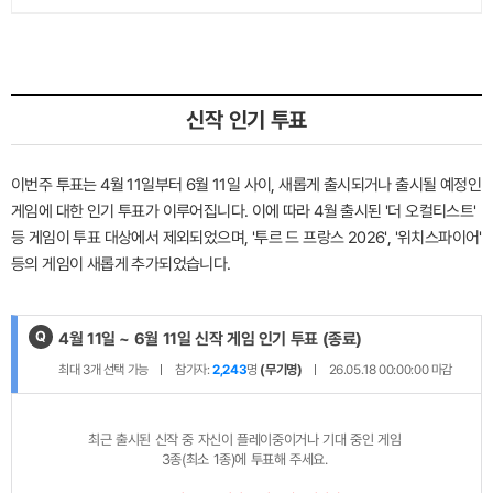
신작 인기 투표
이번주 투표는 4월 11일부터 6월 11일 사이, 새롭게 출시되거나 출시될 예정인
게임에 대한 인기 투표가 이루어집니다. 이에 따라 4월 출시된 '더 오컬티스트'
등 게임이 투표 대상에서 제외되었으며, '투르 드 프랑스 2026', '위치스파이어'
등의 게임이 새롭게 추가되었습니다.
Q
제
4월 11일 ~ 6월 11일 신작 게임 인기 투표
(종료)
목
최대
3
개 선택 가능
참가자:
2,243
명
(무기명)
26.05.18 00:00:00
마감
:
최근 출시된 신작 중 자신이 플레이중이거나 기대 중인 게임 

3종(최소 1종)에 투표해 주세요.