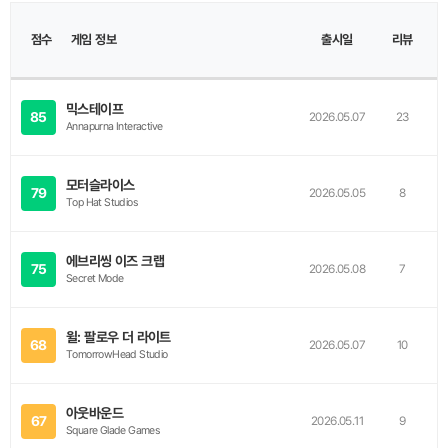
이
점수
미
게임 정보
출시일
리뷰
지
믹스테이프
85
2026.05.07
23
Annapurna Interactive
모터슬라이스
79
2026.05.05
8
Top Hat Studios
에브리씽 이즈 크랩
75
2026.05.08
7
Secret Mode
윌: 팔로우 더 라이트
68
2026.05.07
10
TomorrowHead Studio
아웃바운드
67
2026.05.11
9
Square Glade Games