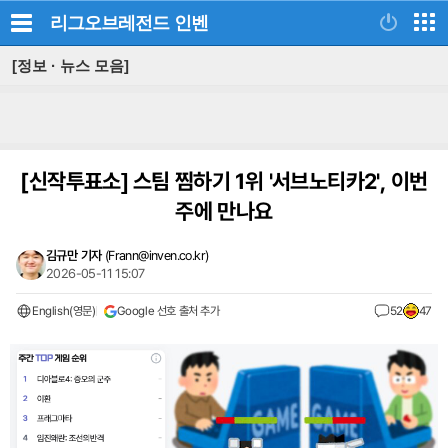
리그오브레전드
인벤
[정보 · 뉴스 모음]
[신작투표소]
스팀 찜하기 1위 '서브노티카2', 이번
주에 만나요
김규만 기자
(
Frann@inven.co.kr
)
2026-05-11 15:07
English(영문)
Google 선호 출처 추가
52
47