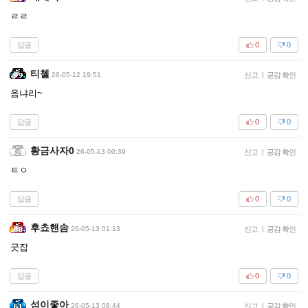
ㄹㄹ
답글
0
0
티첼
26-05-12 19:51
신고
|
공감 확인
음냐리~
답글
0
0
황금사자0
26-05-13 00:39
신고
|
공감 확인
ㅌㅇ
답글
0
0
후쵸핸솜
26-05-13 01:13
신고
|
공감 확인
굿잡
답글
0
0
섬이좋아
26-05-13 08:44
신고
|
공감 확인