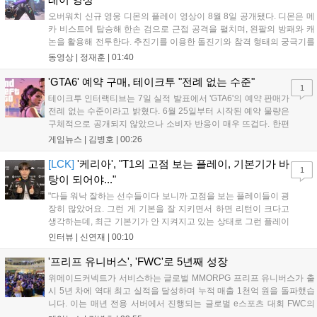
오버워치 신규 영웅 디몬의 플레이 영상이 8월 8일 공개됐다. 디몬은 메
카 비스트에 탑승해 한손 검으로 근접 공격을 펼치며, 왼팔의 방패와 캐
논을 활용해 전투한다. 추진기를 이용한 돌진기와 참격 형태의 궁극기를
보유했고, 메카 파괴 시 맨몸으로 기관총을 사용하는 특징이 있다. 디몬
동영상 |
정재훈
|
01:40
은 오는 8월 12일 시작되는 시즌4 부산의 영웅들 업데이트를 통해 정식
출시될 예정이다....
'GTA6' 예약 구매, 테이크투 "전례 없는 수준"
1
테이크투 인터랙티브는 7일 실적 발표에서 'GTA6'의 예약 판매가
전례 없는 수준이라고 밝혔다. 6월 25일부터 시작된 예약 물량은
구체적으로 공개되지 않았으나 소비자 반응이 매우 뜨겁다. 한편
11월 19일 PS5와 Xbox 시리즈 X|S로 정식 출시될 예정이며, 록
게임뉴스 |
김병호
|
00:26
스타 게임즈는 한국 시각 28일 오전 4시 넷플릭스를 통해 장편 영
상 'Grand Theft Auto VI: An Extended Look'을 최초 공개할 계획
[LCK]
'케리아', "T1의 고점 보는 플레이, 기본기가 바
1
이다....
탕이 되어야..."
"다들 워낙 잘하는 선수들이다 보니까 고점을 보는 플레이들이 굉
장히 많았어요. 그런 게 기본을 잘 지키면서 하면 리턴이 크다고
생각하는데, 최근 기본기가 안 지켜지고 있는 상태로 그런 플레이
를 추구하다 보니까 팀적으로 안 좋은 사고가 계속 많이 났던 것
인터뷰 |
신연재
|
00:10
같습니다." T1은 6일 서울 종로구 치지직 롤파크에서 열린 '2026
LoL 챔피언스 코리아(LCK)'...
'프리프 유니버스', 'FWC'로 5년째 성장
위메이드커넥트가 서비스하는 글로벌 MMORPG 프리프 유니버스가 출
시 5년 차에 역대 최고 실적을 달성하며 누적 매출 1천억 원을 돌파했습
니다. 이는 매년 전용 서버에서 진행되는 글로벌 e스포츠 대회 FWC의
영향이 큽니다. FWC는 이용자가 동일한 조건에서 시즌을 함께 즐기는