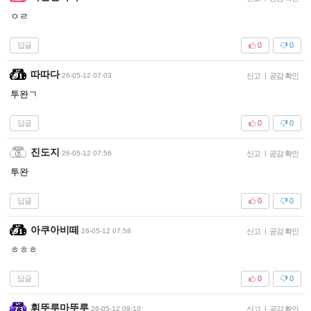
ㅇㄹ
답글
0
0
따따다
26-05-12 07:03
신고
|
공감 확인
투완ㄱ
답글
0
0
진도지
26-05-12 07:56
신고
|
공감 확인
투완
답글
0
0
아쿠아비떼
26-05-12 07:58
신고
|
공감 확인
ㅎㅎㅎ
답글
0
0
휘뚜루마뚜루
26-05-12 09:10
신고
|
공감 확인