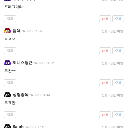
프래그마타
답글
0
0
탐욕
26-05-12 11:05
신고
|
공감 확인
ㅌㅍㅇ
답글
0
0
제니스당근
26-05-12 12:22
신고
|
공감 확인
투완~~
답글
0
0
성형중독
26-05-12 16:44
신고
|
공감 확인
투표완
답글
0
0
Saiph
26-05-12 17:11
신고
|
공감 확인