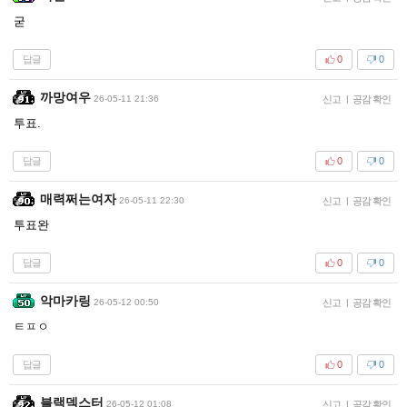
굳
답글
0
0
까망여우
26-05-11 21:36
신고
|
공감 확인
투표.
답글
0
0
매력쩌는여자
26-05-11 22:30
신고
|
공감 확인
투표완
답글
0
0
악마카링
26-05-12 00:50
신고
|
공감 확인
ㅌㅍㅇ
답글
0
0
블랙덱스터
26-05-12 01:08
신고
|
공감 확인