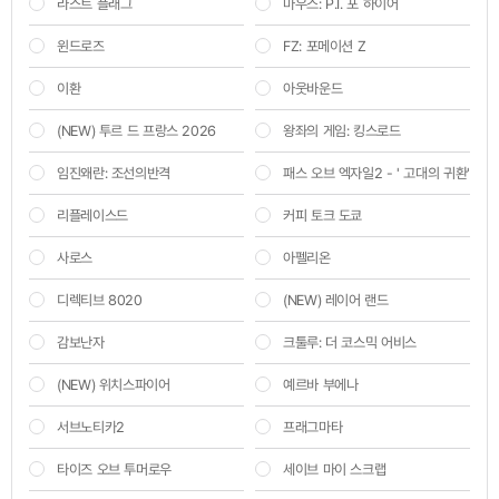
라스트 플래그
마우스: P.I. 포 하이어
윈드로즈
FZ: 포메이션 Z
이환
아웃바운드
(NEW) 투르 드 프랑스 2026
왕좌의 게임: 킹스로드
임진왜란: 조선의반격
패스 오브 엑자일2 - ' 고대의 귀환'
리플레이스드
커피 토크 도쿄
사로스
아펠리온
디렉티브 8020
(NEW) 레이어 랜드
감보난자
크툴루: 더 코스믹 어비스
(NEW) 위치스파이어
예르바 부에나
서브노티카2
프래그마타
타이즈 오브 투머로우
세이브 마이 스크랩