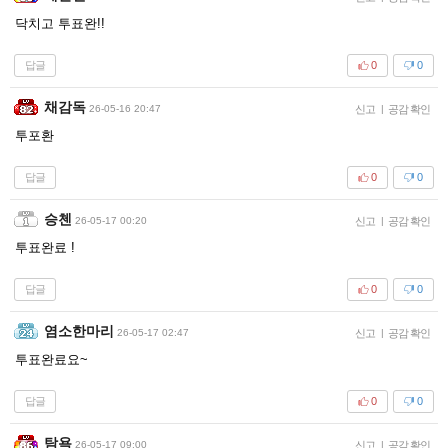
닥치고 투표완!!
답글
0
0
채감독
26-05-16 20:47
신고
|
공감 확인
투포환
답글
0
0
승첸
26-05-17 00:20
신고
|
공감 확인
투표완료 !
답글
0
0
염소한마리
26-05-17 02:47
신고
|
공감 확인
투표완료요~
답글
0
0
탐욕
26-05-17 09:00
신고
|
공감 확인