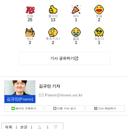
만점
좋아요
파티
웃음
25
13
1
2
씬나
후속기사+
울음
녹는다
2
2
1
1
기사 공유하기
김규만 기자
Frann@inven.co.kr
김규만
(Frann)
페이지 구독하기
다른 기사 보기
기사 제보하기
목록
|
본문
|
△
|
▽