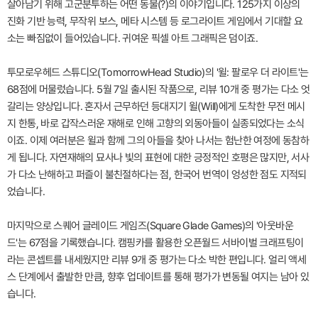
살아남기 위해 고군분투하는 어떤 동물(?)의 이야기입니다. 125가지 이상의
진화 기반 능력, 무작위 보스, 메타 시스템 등 로그라이트 게임에서 기대할 요
소는 빠짐없이 들어있습니다. 귀여운 픽셀 아트 그래픽은 덤이죠.
투모로우헤드 스튜디오(TomorrowHead Studio)의 '윌: 팔로우 더 라이트'는
68점에 머물렀습니다. 5월 7일 출시된 작품으로, 리뷰 10개 중 평가는 다소 엇
갈리는 양상입니다. 혼자서 근무하던 등대지기 윌(Will)에게 도착한 무전 메시
지 한통, 바로 갑작스러운 재해로 인해 고향의 외동아들이 실종되었다는 소식
이죠. 이제 여러분은 윌과 함께 그의 아들을 찾아 나서는 험난한 여정에 동참하
게 됩니다. 자연재해의 묘사나 빛의 표현에 대한 긍정적인 호평은 많지만, 서사
가 다소 난해하고 퍼즐이 불친절하다는 점, 한국어 번역이 엉성한 점도 지적되
었습니다.
마지막으로 스퀘어 글레이드 게임즈(Square Glade Games)의 '아웃바운
드'는 67점을 기록했습니다. 캠핑카를 활용한 오픈월드 서바이벌 크래프팅이
라는 콘셉트를 내세웠지만 리뷰 9개 중 평가는 다소 박한 편입니다. 얼리 액세
스 단계에서 출발한 만큼, 향후 업데이트를 통해 평가가 변동될 여지는 남아 있
습니다.