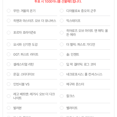
투표 시 1000이니를 선물해드립니다. 
무민: 겨울의 온기
디아블로4: 증오의 군주
히맨과 마스터즈 오브 더 유니버스
믹스테이프
히어로즈 오브 마이트 앤 매직: 올
포르자 호라이즌6
든 에라
요시와 신기한 도감
더 렐릭: 퍼스트 가디언
007: 퍼스트 라이트
솔: 인챈트
셀레스티얼 리턴
딥 락 갤러틱: 로그 코어
몬길: 스타다이브
네크로포시스: 풀 컨셔스니스
인빈시블 VS
메구와 몬스터
레고 배트맨: 레거시 오브 더 다크
칼크스
나이트
발러본
벨라이트