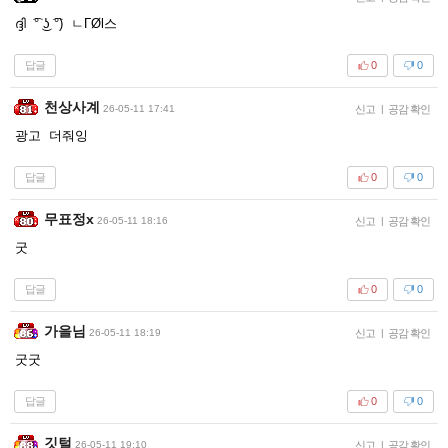
ദ്ദി ͡° ͜ʖ ͡°) ㄴГØl스
답글
0
0
천상사계
26-05-11 17:41
신고
|
공감 확인
광고 더줘잉
답글
0
0
무표정x
26-05-11 18:16
신고
|
공감 확인
굿
답글
0
0
가을님
26-05-11 18:19
신고
|
공감 확인
굿굿
답글
0
0
깃털
26-05-11 19:10
신고
|
공감 확인