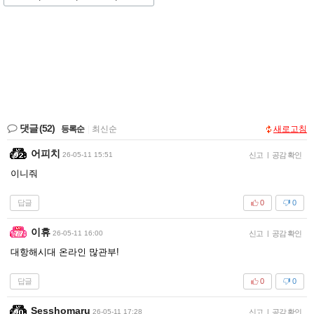
댓글
(52)
등록순
|
최신순
새로고침
어피치
26-05-11 15:51
신고
|
공감 확인
이니줘
답글
0
0
이휴
26-05-11 16:00
신고
|
공감 확인
대항해시대 온라인 많관부!
답글
0
0
Sesshomaru
26-05-11 17:28
신고
|
공감 확인