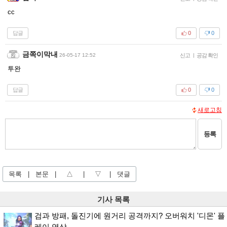
cc
답글
0
0
금쪽이막내
26-05-17 12:52
신고
|
공감 확인
투완
답글
0
0
새로고침
등록
목록
|
본문
|
△
|
▽
|
댓글
기사 목록
검과 방패, 돌진기에 원거리 공격까지? 오버워치 '디몬' 플
레이 영상