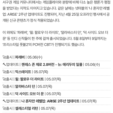
서구권 게임 커뮤니티에서는 게임플레이와 분량에 비해 다소 높은 평론가 평점
을 받았다는 지적도 이어지고 있습니다. 같은 날에는 넷마블의 '나 혼자만 레벨
업: ARISE' 2주년 업데이트도 진행되어, 지난 4월 25일 오프라인 행사에서 공
개된 신규 콘텐츠가 정식 적용되었습니다.
이 외에도 '파레버', '윌: 팔로우 더 라이트', '알라바스터 던', '덕 사이드 오브 더
문' 등 인디 신작들이 한 주에 걸쳐 출시되었습니다. 5월 8일부터 9일까지는
'프리스타일 풋볼2'의 PC버전 CBT가 진행되기도 했습니다.
🚀
출시 |
파레버
| 05.06(수)
🔨
업데이트 |
젠레스 존 제로 2.8버전 - 뉴: 에리두의 일몰
| 05.06(수)
🚀
출시 |
믹스테이프
| 05.07(목)
🚀
출시 |
윌: 팔로우 더 라이트
| 05.07(목)
🚀
출시 |
알라바스터 던
| 05.07(목)
🚀
출시 |
덕 사이드 오브 더 문
| 05.07(목)
🔨
업데이트 |
나 혼자만 레벨업: ARISE 2주년 업데이트
| 05.07(목)
🚀
출시 |
셀레스티얼 리턴
| 05.07(목)