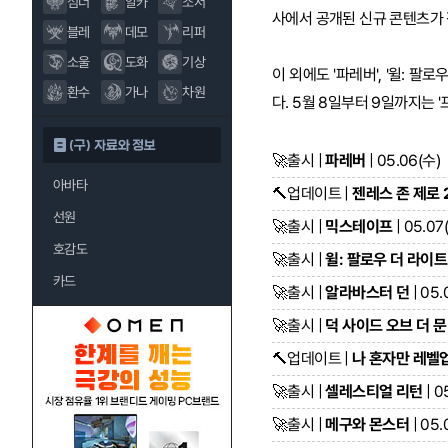
섬너
알카
소서
사에서 공개된 신규 콘텐츠가
블레
데모
리퍼
소울
도화
기상
이 외에도 '파레버', '윌: 팔
환수
가나
차원
다. 5월 8일부터 9일까지는 
(구) 자료와 정보
🚀
출시 |
파레버
| 05.06(수)
아바타
🔨
업데이트 |
젠레스 존 제로 
선원
🚀
출시 |
믹스테이프
| 05.07
호감도
🚀
출시 |
윌: 팔로우 더 라이트
카드
🚀
출시 |
알라바스터 던
| 05.
🚀
출시 |
덕 사이드 오브 더 문
🔨
업데이트 |
나 혼자만 레벨업
🚀
출시 |
셀레스티얼 리턴
| 0
🚀
출시 |
메구와 몬스터
| 05.