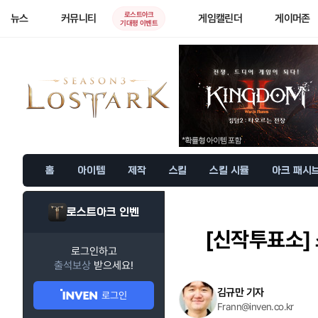
로스트아크
뉴스
커뮤니티
게임캘린더
게이머존
기대평 이벤트
홈
아이템
제작
스킬
스킬 시뮬
아크 패시
로스트아크 인벤
[신작투표소]
로그인하고
출석보상
받으세요!
김규만 기자
로그인
Frann@inven.co.kr