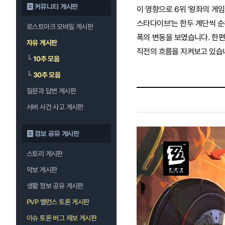
커뮤니티 게시판
이 영향으로 6위 '왕좌의 게임: 
스타다이브'는 한두 계단씩 순
로스트아크 모바일 게시판
폭의 변동을 보였습니다. 한편 
자유 게시판
직전의 흐름을 지켜보고 있습
└
10추 모음
└
30추 모음
질문과 답변 게시판
서버 사건 사고 게시판
정보 공유 게시판
스토리 게시판
악보 게시판
생활 정보 공유 게시판
PVP 밸런스 토론 게시판
이슈 토론 버그 제보 게시판