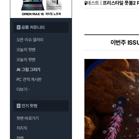
🧪
테스트 |
프리스타일 풋볼2 P
공통 커뮤니티
오픈 이슈 갤러리
이번주 ISS
오늘의 핫벤
오늘의 팟벤
AI 그림 그리기
PC 견적 게시판
더보기
인기 팟벤
팟벤 바로가기
치지직
차벤