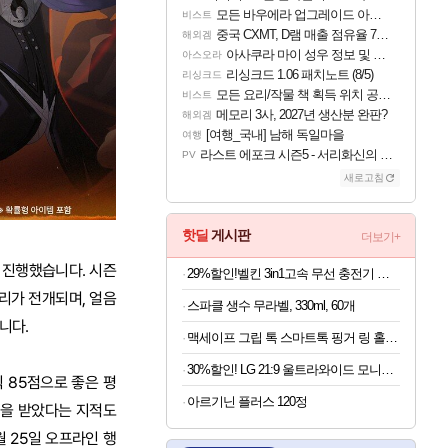
모든 바우에라 업그레이드 아이템 획득 위치 공략 (89개)
비스트
중국 CXMT, D램 매출 점유율 7%…글로벌 4위로 부상
해외겜
아사쿠라 마이 성우 정보 및 주요 필모
아스오라
리싱크드 1.06 패치노트 (8/5)
리싱크드
모든 요리/작물 책 획득 위치 공략 (36개) - 미식가 도전과제
비스트
메모리 3사, 2027년 생산분 완판?
해외겜
[여행_국내] 남해 독일마을
여행
라스트 에포크 시즌5 - 서리화신의 분노 티저
PV
새로고침
핫딜
게시판
더보기+
를 진행했습니다. 시즌
29%할인!벨킨 3in1고속 무선 충전기 갤럭시S26 아이폰17 호환
리가 전개되며, 얼음
스파클 생수 무라벨, 330ml, 60개
니다.
맥세이프 그립 톡 스마트톡 핑거 링 홀더 아이폰 갤럭시 자석 거치대
30%할인! LG 21:9 울트라와이드 모니터 34인치
 85점으로 좋은 평
아르기닌 플러스 120정
점을 받았다는 지적도
월 25일 오프라인 행