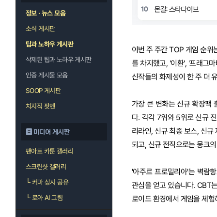
정보 · 뉴스 모음
소식 게시판
팁과 노하우 게시판
이번 주 주간 TOP 게임 순위
삭제된 팁과 노하우 게시판
를 차지했고, '이환', '프래그
인증 게시물 모음
신작들의 화제성이 한 주 더 
SOOP 게시판
가장 큰 변화는 신규 확장팩 출
치지직 팟벤
다. 각각 7위와 5위로 신규 
리라인, 신규 최종 보스, 신
미디어 게시판
되고, 신규 전직으로는 몽크의 
팬아트 카툰 갤러리
스크린샷 갤러리
'아주르 프로밀리아'는 벽람
└
커마 상시 공유
관심을 얻고 있습니다. CBT는
└
로아 AI 그림
로이드 환경에서 게임을 체험해