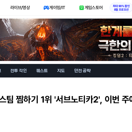
최대 90% 할인
라이브/영상
게이밍/IT
게임스토어
8월 프로모션
브
전투 각인
퀘스트
지도
던전 공략
스팀 찜하기 1위 '서브노티카2', 이번 