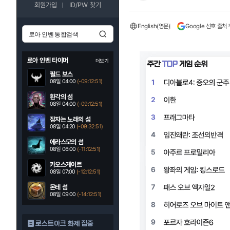
회원가입
ID/PW 찾기
English(영문)
Google 선호 출처
로아 인벤 타이머
더보기
필드 보스
08일 04:00
(-09:12:49)
환각의 섬
08일 04:00
(-09:12:49)
잠자는 노래의 섬
08일 04:20
(-09:32:49)
에라스모의 섬
08일 06:00
(-11:12:49)
카오스게이트
08일 07:00
(-12:12:49)
몬테 섬
08일 09:00
(-14:12:49)
로스트아크 화제 집중