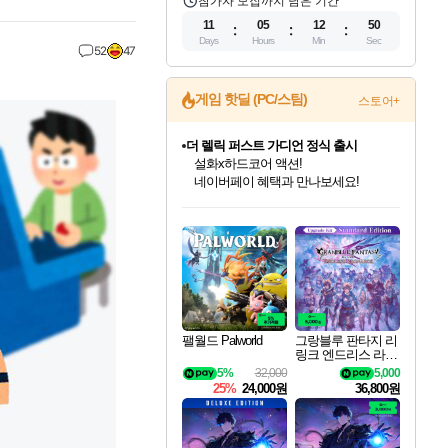
참가자 모집까지 남은 기간
11
05
12
49
Days
Hours
Min
Sec
52
47
게임 핫딜 (PC/스팀)
스토어+
베데스다 40주년 기념 할인 중!
베데스다의 명작들을
40주년 프로모션으로 만나보세요!
인벤게임즈 8월 특별 할인!
드래곤소드: 어웨이크닝 입점!
문명 7 특별 할인!
마블 투혼 파이팅 소울즈 정식출시!
귀무자: 검의 길 예약 판매 중!
비스트 오브 리인카네이션 정식 출시!
커세어 코브 출시 기념 할인!
더 렐릭 퍼스트 가디언 정식 출시
캡콤 프렌차이즈 할인 진행 중!
캡콤 일부 상품 상시 할인
스타워즈 은하계 레이서
로블록스 기프트 카드 공식 입점
인기 퍼블리셔 모음!
스팀으로 만나는 드래곤소드!
조선&고려 DLC 출시 예정
마블 히어로 총 출동&화려한 격투!
10% 할인과
게임프릭 신작 IP
해적'섬'을 발전시키자!
설화x하드코어 액션!
몬헌, 바하 등 인기 IP를
몬헌 와일즈 & 드래곤즈 도그마2
인벤게임즈에서 10% 추가 적립
Robux를 가장 안전하고
최대 90% 할인가를 만나보세요!
네이버혜택과 함께 만나보세요!
50%할인&추가 적립까지!
네이버 포인트 혜택까지!
이니&베니 혜택까지!
네이버 혜택가와 함께 예약하세요!
할인&네이버혜택으로 만나보세요!
네이버페이 혜택과 만나보세요!
할인가에 만나보세요!
일부 에디션 상시 할인!
혜택으로 예약 판매 중
편안하게 충전하세요
팰월드 Palworld
그랑블루 판타지 리
링크 엔드리스 라그
나로크 업그레이드
5%
32,000
5,000
킷 Granblue Fantasy
25%
24,000원
36,800원
Relink Endless Ragn
arok Upgrade Kit DL
C