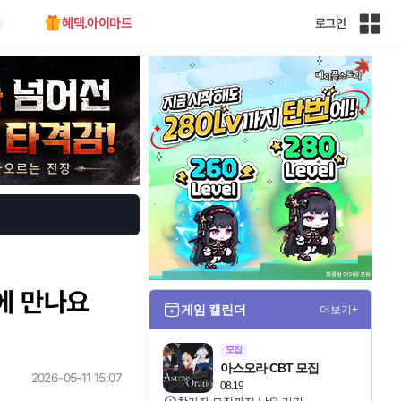
혜택.아이마트
로그인
인
벤
전
체
사
이
트
맵
주에 만나요
게임 캘린더
더보기+
모집
아스오라 CBT 모집
2026-05-11 15:07
08.19