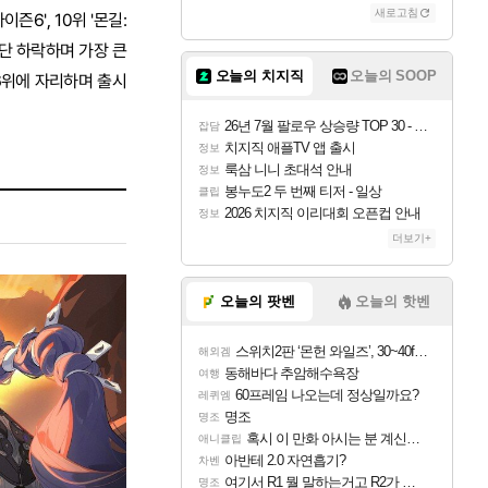
새로고침
즌6', 10위 '몬길:
단 하락하며 가장 큰
오늘의 치지직
오늘의 SOOP
 6위에 자리하며 출시
26년 7월 팔로우 상승량 TOP 30 - 월간 치지직
잡담
치지직 애플TV 앱 출시
정보
룩삼 니니 초대석 안내
정보
봉누도2 두 번째 티저 - 일상
클립
2026 치지직 이리대회 오픈컵 안내
정보
더보기+
오늘의 팟벤
오늘의 핫벤
스위치2판 ‘몬헌 와일즈’, 30~40fps 목표 추정
해외겜
동해바다 추암해수욕장
여행
60프레임 나오는데 정상일까요?
레퀴엠
명조
명조
혹시 이 만화 아시는 분 계신가요
애니클립
아반테 2.0 자연흡기?
차벤
여기서 R1 뭘 말하는거고 R2가 뭘말하는걸까요?
명조