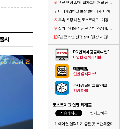
6
평균 연령 20대, 벨가르딘 퍼클 공대 '영로티'를 만나다
7
미니게임하고 보상 받아가자! 마하라카 썸머 캠프 할 일은?
8
후속 조정 나선 로스트아크...기공사, 차원술사 하향
9
잡기 관리와 전원 생존이 관건! 벨가르딘 유물 칭호 획득방법 정리
10
2관문 깨면 신규 장비 ‘완갑’ 지급! 그림자 레이드 벨가르딘 공개
 출시
PC 견적이 궁금하다면?
IT인벤 견적게시판
매일매일,
인벤 출석체크!
주사위 굴리고 포인트!
인벤 마블
로스트아크 인벤 화제글
자유게시판
팁과노하우
1
에어컨 쌀먹하기 좋은 곳 추천해준다.