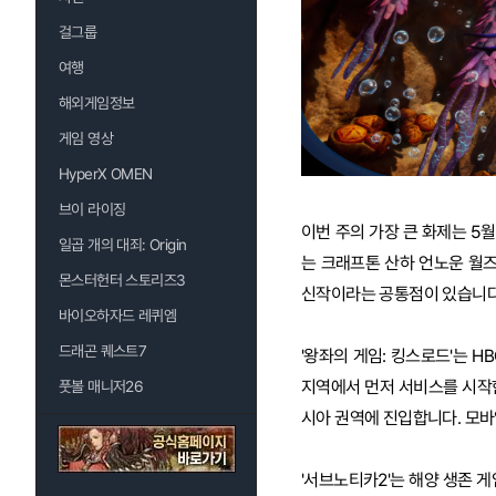
걸그룹
여행
해외게임정보
게임 영상
HyperX OMEN
브이 라이징
이번 주의 가장 큰 화제는 5월
일곱 개의 대죄: Origin
는 크래프톤 산하 언노운 월즈
몬스터헌터 스토리즈3
신작이라는 공통점이 있습니다
바이오하자드 레퀴엠
드래곤 퀘스트7
'왕좌의 게임: 킹스로드'는 H
지역에서 먼저 서비스를 시작한
풋볼 매니저26
시아 권역에 진입합니다. 모바
'서브노티카2'는 해양 생존 