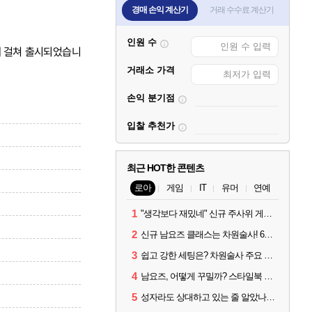
경매 손익 계산기
거래 수수료 계산기
인원 수
 주에 걸쳐 출시되었습니
거래소 가격
손익 분기점
입찰 추천가
최근 HOT한 콘텐츠
로아
게임
IT
유머
연예
1
"생각보다 재밌네" 신규 주사위 게임 티카투카 호평
2
신규 남요즈 클래스는 차원술사! 6월 20일 로아온 썸머 정리
3
쉽고 강한 세팅은? 차원술사 주요 빌드와 스킬 코드
4
남요즈, 어떻게 꾸밀까? 스타일북 인기 차원술사 커스터마이즈
5
성자라도 상대하고 있는 줄 알았나? 벨가르딘 이모저모