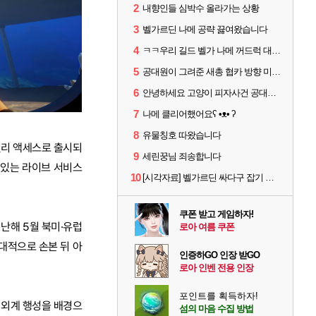
2
내향인들 심박수 올라가는 상황
3
벨가르딘 나메 공략 끓여왔습니다
4
ㅋㅋ우리 길드 벨가 나메 꺼드럭 대다가 싸움났다
5
공대원이 그려준 새총 협카 방향 미리 아는법
6
안녕하세요 고양이 피자사건 공대원입니다.
7
나메 클리어했어요ʕ •ᴥ• ʔ
8
유물칭호 따왔습니다
 얼리 액세스로 출시되
9
세린꿍님 죄송합니다
 있는 라이브 서비스
10
[시각자료] 벨가르딘 싸다구 잡기 범위 일부
쿠폰 받고 게임하자!
지난해 5월 북미·유럽
로아 여름 쿠폰
대적으로 손본 뒤 아
인증하GO 인장 받GO
로아 인벤 전용 인장
포인트를 획득하자!
 외계 행성을 배경으
섬의 마음 수집 방법