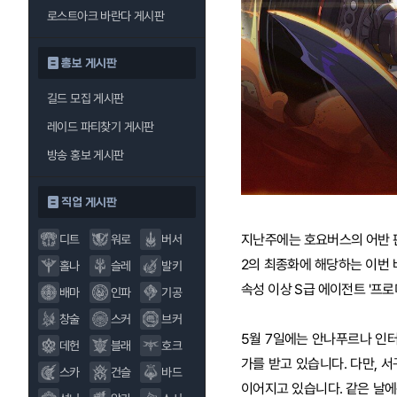
로스트아크 바란다 게시판
홍보 게시판
길드 모집 게시판
레이드 파티찾기 게시판
방송 홍보 게시판
직업 게시판
지난주에는 호요버스의 어반 판타
디트
워로
버서
2의 최종화에 해당하는 이번 
홀나
슬레
발키
속성 이상 S급 에이전트 '프
배마
인파
기공
창술
스커
브커
5월 7일에는 안나푸르나 인
데헌
블래
호크
가를 받고 있습니다. 다만,
스카
건슬
바드
이어지고 있습니다. 같은 날에는