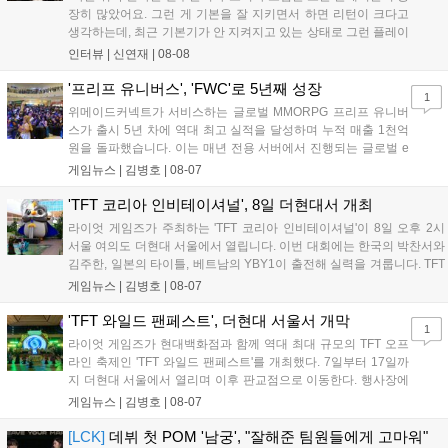
장히 많았어요. 그런 게 기본을 잘 지키면서 하면 리턴이 크다고
생각하는데, 최근 기본기가 안 지켜지고 있는 상태로 그런 플레이
를 추구하다 보니까 팀적으로 안 좋은 사고가 계속 많이 났던 것
인터뷰 |
신연재
|
08-08
같습니다." T1은 6일 서울 종로구 치지직 롤파크에서 열린 '2026
LoL 챔피언스 코리아(LCK)'...
'프리프 유니버스', 'FWC'로 5년째 성장
1
위메이드커넥트가 서비스하는 글로벌 MMORPG 프리프 유니버
스가 출시 5년 차에 역대 최고 실적을 달성하며 누적 매출 1천억
원을 돌파했습니다. 이는 매년 전용 서버에서 진행되는 글로벌 e
스포츠 대회 FWC의 영향이 큽니다. FWC는 이용자가 동일한 조
게임뉴스 |
김병호
|
08-07
건에서 시즌을 함께 즐기는 구조로, 올해 4월 시작된 FWC 2026
은 전년 대비 매출과 이용자 지표가 대폭 상승하는 성과를 냈습니
'TFT 코리아 인비테이셔널', 8일 더현대서 개최
다. 오는 10월 필리핀 마닐라에서 총상금 11만 달러 규모의 제4회
라이엇 게임즈가 주최하는 'TFT 코리아 인비테이셔널'이 8일 오후 2시
FWC 그랜드 파이널이 개최될 예정이며, 위메이드커넥트는 이를
서울 여의도 더현대 서울에서 열립니다. 이번 대회에는 한국의 박찬서와
통해 커뮤니티 중심의 장기 성장 모델을 지속할 방침입니다....
김주한, 일본의 타이틀, 베트남의 YBY1이 출전해 실력을 겨룹니다. TFT
는 소속팀 없이 개인 자격으로 참가하는 독특한 대회 구조를 가지며, 누
게임뉴스 |
김병호
|
08-07
구나 참여 가능한 '소파에서 왕관까지'라는 철학을 실천하고 있습니다.
17일까지 이어지는 이번 행사는 신규 세트 체험과 공연 등 다양한 즐길
'TFT 와일드 팬페스트', 더현대 서울서 개막
1
거리를 제공하며, 이후 현대백화점 판교점에서도 행사가 이어질 예정입
라이엇 게임즈가 현대백화점과 함께 역대 최대 규모의 TFT 오프
니다. 연말에는 라스베이거스 오픈이 개최됩니다....
라인 축제인 'TFT 와일드 팬페스트'를 개최했다. 7일부터 17일까
지 더현대 서울에서 열리며 이후 판교점으로 이동한다. 행사장에
는 체험, 스페셜, 무대 존이 마련됐으며 8일 오후 2시 인비테이셔
게임뉴스 |
김병호
|
08-07
널, 15일 오후 2시 스트리머 매치, 17일 오후 7시 30분 QWER 공
연 등 다채로운 일정이 준비되어 있다. 사전 예약은 조기 마감될
[LCK]
데뷔 첫 POM '남궁', "잘해준 팀원들에게 고마워"