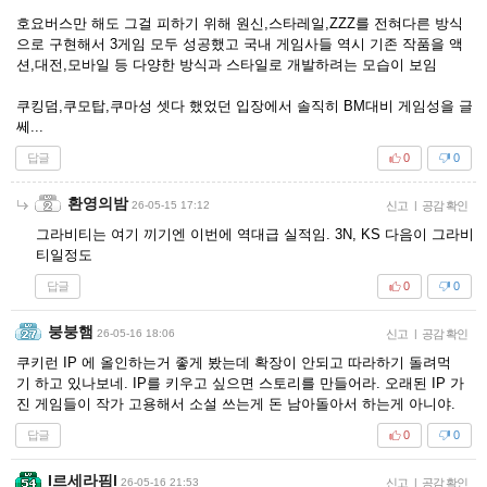
호요버스만 해도 그걸 피하기 위해 원신,스타레일,ZZZ를 전혀다른 방식
으로 구현해서 3게임 모두 성공했고 국내 게임사들 역시 기존 작품을 액
션,대전,모바일 등 다양한 방식과 스타일로 개발하려는 모습이 보임
쿠킹덤,쿠모탑,쿠마성 셋다 했었던 입장에서 솔직히 BM대비 게임성을 글
쎄...
답글
0
0
환영의밤
26-05-15 17:12
신고
|
공감 확인
그라비티는 여기 끼기엔 이번에 역대급 실적임. 3N, KS 다음이 그라비
티일정도
답글
0
0
붕붕햄
26-05-16 18:06
신고
|
공감 확인
쿠키런 IP 에 올인하는거 좋게 봤는데 확장이 안되고 따라하기 돌려먹
기 하고 있나보네. IP를 키우고 싶으면 스토리를 만들어라. 오래된 IP 가
진 게임들이 작가 고용해서 소설 쓰는게 돈 남아돌아서 하는게 아니야.
답글
0
0
I르세라핌l
26-05-16 21:53
신고
|
공감 확인