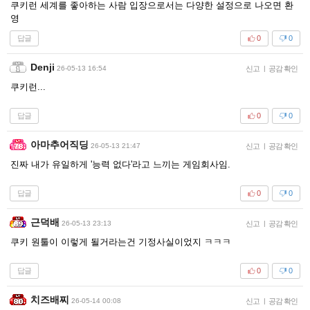
쿠키런 세계를 좋아하는 사람 입장으로서는 다양한 설정으로 나오면 환
영
답글
0
0
Denji
26-05-13 16:54
신고
|
공감 확인
쿠키런...
답글
0
0
아마추어직딩
26-05-13 21:47
신고
|
공감 확인
진짜 내가 유일하게 '능력 없다'라고 느끼는 게임회사임.
답글
0
0
근덕배
26-05-13 23:13
신고
|
공감 확인
쿠키 원툴이 이렇게 될거라는건 기정사실이었지 ㅋㅋㅋ
답글
0
0
치즈배찌
26-05-14 00:08
신고
|
공감 확인