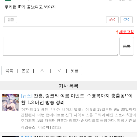
쿠키런 IP가 끝났다고 봐야지
답글
0
0
새로고침
등록
목록
|
본문
|
△
|
▽
|
댓글
기사 목록
[뉴스]
잔홍, 링코와 여름 이벤트, 수영복까지 총출동! '이
환' 1.3 버전 방송 정리
'이환'의 1.3 버전 「안개 너머의 별빛」이 8월 19일부터 9월 30일까지
진행된다. 이번 업데이트로 신규 지역 어스름 구역과 메인 스토리 6장이
추가되며, S급 캐릭터 잔홍과 링코가 순차적으로 등장한다. 여름 시즌을
맞아 비치발리볼, 수상 오토바이 등 다채로운 이벤트가 열리고, 캐릭터
게임뉴스 |
이성혁
|
23:22
렌더링 개선 및 랜덤 코스튬 등 편의성도 강화된다. 8월 11일까지 사용
가능한 교환 코드 3종이 제공되며, 상세 일정은 공식 채널을 통해 확인할