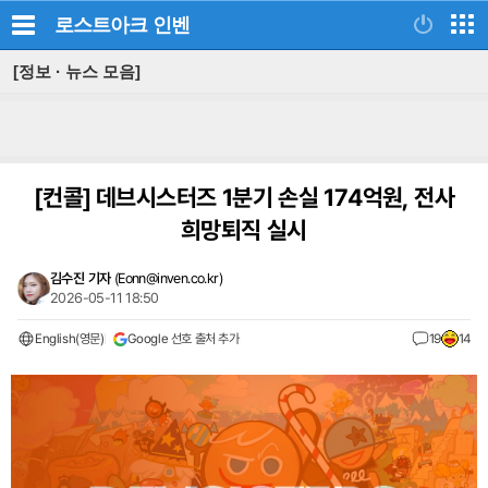
로스트아크
인벤
[정보 · 뉴스 모음]
[컨콜]
데브시스터즈 1분기 손실 174억원, 전사
희망퇴직 실시
김수진 기자
(
Eonn@inven.co.kr
)
2026-05-11 18:50
English(영문)
Google 선호 출처 추가
19
14