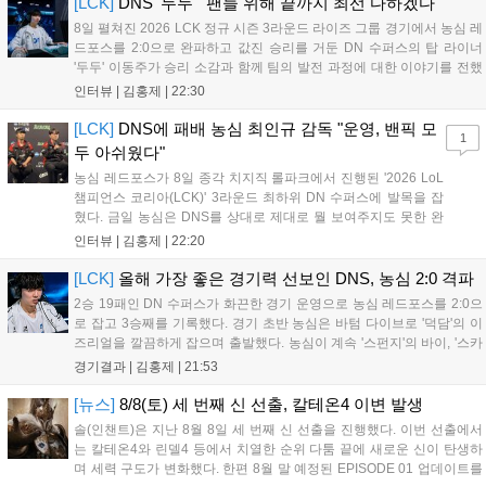
[LCK]
DNS '두두' "팬들 위해 끝까지 최선 다하겠다"
수 있다....
8일 펼쳐진 2026 LCK 정규 시즌 3라운드 라이즈 그룹 경기에서 농심 레
드포스를 2:0으로 완파하고 값진 승리를 거둔 DN 수퍼스의 탑 라이너
'두두' 이동주가 승리 소감과 함께 팀의 발전 과정에 대한 이야기를 전했
다. 먼저 오랜만의 2:0 완승에 대해 '두두'는 "진짜 오랜만에 거둔 2:0 승
인터뷰 |
김홍제
|
22:30
리라 기쁘다. 특히 불리했던 1세트를 역전승으로 이끌어내...
[LCK]
DNS에 패배 농심 최인규 감독 "운영, 밴픽 모
1
두 아쉬웠다"
농심 레드포스가 8일 종각 치지직 롤파크에서 진행된 '2026 LoL
챔피언스 코리아(LCK)' 3라운드 최하위 DN 수퍼스에 발목을 잡
혔다. 금일 농심은 DNS를 상대로 제대로 뭘 보여주지도 못한 완
패를 당하고 말았다. 이하 농심 레드포스 최인규 감독과 '리헨즈'
인터뷰 |
김홍제
|
22:20
손시우의 인터뷰 전문이다. Q. 금일 DNS에 0:2로 패배했는데? 최
인규 감독 : 모든 경...
[LCK]
올해 가장 좋은 경기력 선보인 DNS, 농심 2:0 격파
2승 19패인 DN 수퍼스가 화끈한 경기 운영으로 농심 레드포스를 2:0으
로 잡고 3승째를 기록했다. 경기 초반 농심은 바텀 다이브로 '덕담'의 이
즈리얼을 깔끔하게 잡으며 출발했다. 농심이 계속 '스펀지'의 바이, '스카
웃'의 신드라가 맹활약하며 초반부터 잡은 주도권을 계속 잘 굴렸다.
경기결과 |
김홍제
|
21:53
DNS는 불리하지만 골드 차이는 크게 벌어지지 않으며 잘 따라가고 있
었...
[뉴스]
8/8(토) 세 번째 신 선출, 칼테온4 이변 발생
솔(인챈트)은 지난 8월 8일 세 번째 신 선출을 진행했다. 이번 선출에서
는 칼테온4와 린델4 등에서 치열한 순위 다툼 끝에 새로운 신이 탄생하
며 세력 구도가 변화했다. 한편 8월 말 예정된 EPISODE 01 업데이트를