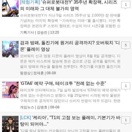
을 빼냈다....
[체험기획]
'슈퍼로봇대전Y' 35주년 확장팩, 시리즈
1
의 미래와 그 대체 불가의 영역
슈퍼로봇대전Y가 지난 5일 시리즈 35주년 및 2,000만 장 판매를
기념하는 마지막 확장팩 ‘~가속하는 미래~’를 출시했다. 이번 확
장팩은 본편의 IF 스토리 형태로, 수성의 마녀 시즌2를 포함한 신
규 참전작과 크로스오버 합체기를 선보이며 작품을 완결 짓는다.
기획기사 |
강승진
|
13:20
기존 연출의 한계와 로봇 게임 시장의 어려움 속에서도 팬들이 원
하는 몰입감 있는 서사와 조합을 구현하며 시리즈의 미래를 향한
검과 방패, 돌진기에 원거리 공격까지? 오버워치 '디
5
새로운 가능성을 제시했다....
몬' 플레이 영상
오버워치 신규 영웅 디몬의 플레이 영상이 8월 8일 공개됐다. 디
몬은 메카 비스트에 탑승해 한손 검으로 근접 공격을 펼치며, 왼
팔의 방패와 캐논을 활용해 전투한다. 추진기를 이용한 돌진기와
참격 형태의 궁극기를 보유했고, 메카 파괴 시 맨몸으로 기관총을
동영상 |
정재훈
|
08-08
사용하는 특징이 있다. 디몬은 오는 8월 12일 시작되는 시즌4 부
산의 영웅들 업데이트를 통해 정식 출시될 예정이다....
'GTA6' 예약 구매, 테이크투 "전례 없는 수준"
1
테이크투 인터랙티브는 7일 실적 발표에서 'GTA6'의 예약 판매가
전례 없는 수준이라고 밝혔다. 6월 25일부터 시작된 예약 물량은
구체적으로 공개되지 않았으나 소비자 반응이 매우 뜨겁다. 한편
11월 19일 PS5와 Xbox 시리즈 X|S로 정식 출시될 예정이며, 록
게임뉴스 |
김병호
|
08-08
스타 게임즈는 한국 시각 28일 오전 4시 넷플릭스를 통해 장편 영
상 'Grand Theft Auto VI: An Extended Look'을 최초 공개할 계획
[LCK]
'케리아', "T1의 고점 보는 플레이, 기본기가 바
1
이다....
탕이 되어야..."
"다들 워낙 잘하는 선수들이다 보니까 고점을 보는 플레이들이 굉