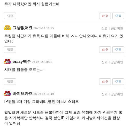
주가 나락갔더만 회사 힘든가보네
답글
0
0
그냥없어요
26-05-14 11:25
신고
|
공감 확인
쿠킹덤 시간지기 유독 다른 애들에 비해 ㅈㄴ 안나오더니 이유가 여기 있
었네;
답글
0
0
crazy백수
26-05-15 08:03
신고
|
공감 확인
시대를 읽을줄 모르는....
답글
0
0
바이브카흐
26-05-15 11:40
신고
|
공감 확인
IP원툴 3대 기업 그라비티,웹젠,데브시스터즈
벌었으면 새로운 시도좀 해볼만한데 그저 요즘 유행에 자기IP 씌우기 혹
은 자가복제만 반복하니 결국 본인IP 게임끼리 카니발리제이션을 현상
이 일어남