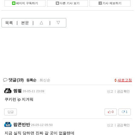
페이지 구독하기
다른 기사 보기
기사 제보하기
목록
|
본문
|
△
|
▽
댓글
(19)
등록순
|
최신순
새로고침
렘펠
26-05-11 23:09
신고
|
공감 확인
쿠키런 ip 지겨워
답글
0
1
팝콘반반
26-05-12 05:50
신고
|
공감 확인
지금 실직 당하면 진짜 갈 곳이 없을텐데