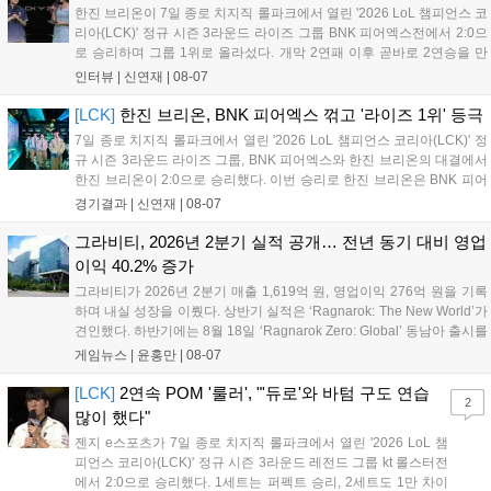
만큼 큰 인기를 끌고 있다....
한진 브리온이 7일 종로 치지직 롤파크에서 열린 '2026 LoL 챔피언스 코
리아(LCK)' 정규 시즌 3라운드 라이즈 그룹 BNK 피어엑스전에서 2:0으
로 승리하며 그룹 1위로 올라섰다. 개막 2연패 이후 곧바로 2연승을 만
들어내면서 이어질 4라운드에 대한 기대감을 올렸다. 다음은 이날 데뷔
인터뷰 |
신연재
|
08-07
첫 POM을 수상한 '남궁' 남궁성훈의 POM 인터뷰 전문이다....
[LCK]
한진 브리온, BNK 피어엑스 꺾고 '라이즈 1위' 등극
7일 종로 치지직 롤파크에서 열린 '2026 LoL 챔피언스 코리아(LCK)' 정
규 시즌 3라운드 라이즈 그룹, BNK 피어엑스와 한진 브리온의 대결에서
한진 브리온이 2:0으로 승리했다. 이번 승리로 한진 브리온은 BNK 피어
엑스를 제치고 라이즈 그룹 1위로 올라섰다. 1세트, 한진 브리온이 '로머'
경기결과 |
신연재
|
08-07
조우진의 로크를 중심으로 게임을 유리하게 풀어갔다. '...
그라비티, 2026년 2분기 실적 공개… 전년 동기 대비 영업
이익 40.2% 증가
그라비티가 2026년 2분기 매출 1,619억 원, 영업이익 276억 원을 기록
하며 내실 성장을 이뤘다. 상반기 실적은 ‘Ragnarok: The New World’가
견인했다. 하반기에는 8월 18일 ‘Ragnarok Zero: Global’ 동남아 출시를
시작으로 9월 3일 ‘달려라 헤베레케 EX’, 9월 22일 ‘갈바테인’ 등 다양한
게임뉴스 |
윤홍만
|
08-07
신작을 선보인다. 4분기에는 ‘쟈레코 아케이드 콜렉션’과 ‘라이트 오디세
이’ 출시가 예정돼 있으며, 2027년에는 ‘Ragnarok 3’ 등 대작을 글로벌
[LCK]
2연속 POM '룰러', "'듀로'와 바텀 구도 연습
2
출시할 계획이다. 그라비티는 조인트벤처 설립과 라그나로크 에코 시스
많이 했다"
템 구축을 통해 신성장 동력을 확보할 방침이다....
젠지 e스포츠가 7일 종로 치지직 롤파크에서 열린 '2026 LoL 챔
피언스 코리아(LCK)' 정규 시즌 3라운드 레전드 그룹 kt 롤스터전
에서 2:0으로 승리했다. 1세트는 퍼펙트 승리, 2세트도 1만 차이