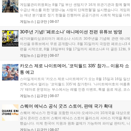
데이트 '라스트 라이츠'와 함께 95% 할인 중입니다....
게임물관리위원회는 8월 7일 부산 센텀지구 16개 유관기관과 함께 혈액
수급난 해소를 위한 '생명나눔 사랑의 단체헌혈'을 실시했습니다. 게임위
는 매년 분기별로 정기 헌혈을 진행하며 공공기관의 사회적 책임을 다하
고 있으며, 이번 행사에는 영화진흥위원회 등 14개 기관 임직원이 동참
게임뉴스 |
김규만
|
08-07
해 생명 나눔을 실천했습니다. 서태건 위원장은 이웃의 생명을 지키는
따뜻한 실천에 참여한 모든 임직원에게 감사의 뜻을 전하며 헌혈 문화
30주년 기념! '페르소나' 애니메이션 전편 유튜브 방영
확산에 앞장섰습니다....
세가퍼블리싱코리아가 페르소나 시리즈 30주년을 기념해 관련 애니메
이션을 유튜브에서 무료 공개합니다. 8월 31일까지 극장판 페르소나3 4
편을 시작으로, 8월 18일부터 9월 17일까지 페르소나4 더 골든 12화, 9
월 15일부터 10월 14일까지 페르소나5 시리즈가 순차 공개됩니다. 또한
게임뉴스 |
김규만
|
08-07
8월 16일까지 SNS를 통해 축하 메시지를 모집하며, 선정된 내용은 기념
영상 및 대형 전광판에 소개될 예정입니다....
카오스 제로 나이트메어, '코믹월드 335' 참가... 이용자 소
통 예고
스마일게이트의 ‘카오스 제로 나이트메어’가 오는 8월 15일과 16일 일산
킨텍스에서 열리는 ‘코믹월드 335’에 참가한다. ‘나이트메어호의 여름휴
가’ 테마로 운영되는 부스에서는 레벨 인증 이벤트, 특별 음료 제공, 코스
프레 모델 포토존 등 다채로운 행사가 진행된다. 유명 코스어 7인이 캐릭
게임뉴스 |
김규만
|
08-07
터로 변신해 이용자를 맞이하며, SNS 인증 시 추가 굿즈도 증정한다. 자
세한 정보는 공식 커뮤니티에서 확인 가능하다....
스퀘어 에닉스 공식 굿즈 스토어, 판매 국가 확대
스퀘어 에닉스가 한국을 포함한 아시아·오세아니아 10개국을 대상으로
공식 온라인 스토어 스퀘어 에닉스 스토어 플러스의 서비스 지역을 확대
했습니다. 이제 한국어 지원과 원화 결제가 가능하며 파이널 판타지, 니
어 등 주요 게임의 피규어, 굿즈를 구매할 수 있습니다. 신상품이 순차적
게임뉴스 |
김규만
|
08-07