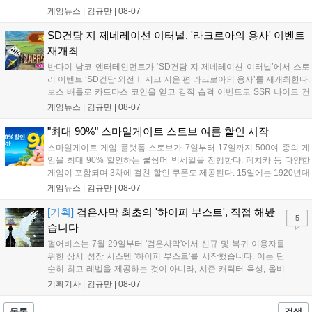
특징으로 합니다. 현재 공식 홈페이지와 앱 마켓에서 사전등록을
게임뉴스 |
김규만
|
08-07
진행 중이며 참여자에게는 초월 소환권 등 다양한 보상을 제공합
니다. 또한 카카오톡 채널 추가 시 주차별 스페셜 쿠폰과 한정 스
SD건담 지 제네레이션 이터널, '라크로아의 용사' 이벤트
킨, 경품 이벤트 등 풍성한 혜택을 마련해 이용자들의 기대를 모
재개최
으고 있습니다....
반다이 남코 엔터테인먼트가 ‘SD건담 지 제네레이션 이터널’에서 스토
리 이벤트 ‘SD건담 외전Ⅰ 지크 지온 편 라크로아의 용사’를 재개최한다.
보스 배틀로 카드다스 코인을 얻고 강적 습격 이벤트로 SSR 나이트 건
담을 획득할 수 있다. 로그인 보너스로 최대 다이아 3,000개를 지급하며,
게임뉴스 |
김규만
|
08-07
8월 31일까지 실물대 유니콘 건담 입상 피날레를 기념해 SSR 유닛을 전
원 증정한다. 또한 9월 30일까지 공식 유튜브에서 특별 프로그램을 시청
"최대 90%" 스마일게이트 스토브 여름 할인 시작
할 수 있다....
스마일게이트 게임 플랫폼 스토브가 7일부터 17일까지 500여 종의 게
임을 최대 90% 할인하는 쿨썸머 빅세일을 진행한다. 페치카 등 다양한
게임이 포함되며 3차에 걸친 할인 쿠폰도 제공된다. 15일에는 1920년대
경성 배경의 신작 그날의 신문이 출시되며, 15일부터 17일까지는 국내
게임뉴스 |
김규만
|
08-07
개발사 게임을 위한 시크릿 쿠폰도 추가 발행될 예정이다. 자세한 내용
은 공식 페이지에서 확인 가능하다....
[기획]
검은사막 최초의 '하이퍼 부스트', 직접 해봤
5
습니다
펄어비스는 7월 29일부터 '검은사막'에서 신규 및 복귀 이용자를
위한 상시 성장 시스템 '하이퍼 부스트'를 시작했습니다. 이는 단
순히 최고 레벨을 제공하는 것이 아니라, 시즌 캐릭터 육성, 올비
아 아카데미 수료, 아침의 나라 설화 진행 등 4단계 과정을 통해
기획기사 |
김규만
|
08-07
게임에 적응하며 공방합 750을 목표로 성장하는 구조입니다. 이
용자는 과제를 완수하며 동(V) 투발라 장비와 검은별 무기, 카라
목록
검색