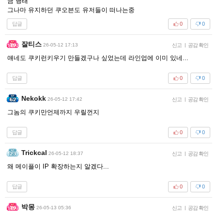
금 행태
그나마 유지하던 쿠오븐도 유저들이 떠나는중
답글
0
0
잘티스
26-05-12 17:13
신고
|
공감 확인
얘네도 쿠키런키우기 만들겠구나 싶었는데 라인업에 이미 있네...
답글
0
0
Nekokk
26-05-12 17:42
신고
|
공감 확인
그놈의 쿠키만언제까지 우릴껀지
답글
0
0
Trickcal
26-05-12 18:37
신고
|
공감 확인
왜 메이플이 IP 확장하는지 알겠다...
답글
0
0
박몽
26-05-13 05:36
신고
|
공감 확인