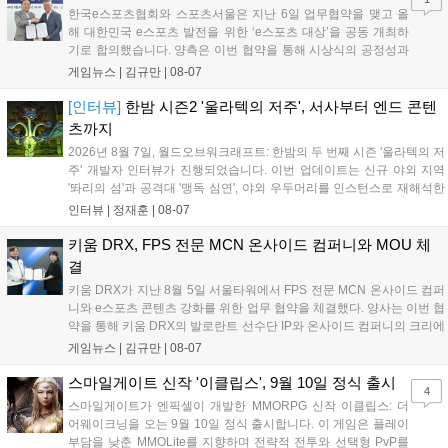
디 게임 생태계 활성화와 신규 타이틀 반응 확인을 목표로 합니다....
한국e스포츠협회와 스포츠서울은 지난 6일 업무협약을 맺고 올
해 대한민국 e스포츠 발전을 위한 ‘e스포츠 대상’을 공동 개최하
기로 합의했습니다. 양측은 이번 협약을 통해 시상식의 공정성과
전문성을 강화하고 MZ세대를 겨냥한 미디어 영향력을 확대해 e
게임뉴스 |
김규만
|
08-07
스포츠 전 종목을 아우르는 대표 연례 행사로 육성할 계획입니다.
김영만 회장은 10년 만에 재추진되는 이번 시상식이 e스포츠의
[인터뷰]
한밤 시즌2 '울라텍의 저주', 서사부터 엔드 콘텐
성과와 가치를 널리 알리는 권위 있는 행사가 되도록 노력하겠다
츠까지
고 밝혔습니다....
2026년 8월 7일, 월드오브워크래프트: 한밤의 두 번째 시즌 '울라텍의 저
주' 개발자 인터뷰가 진행되었습니다. 이번 업데이트는 신규 야외 지역
'똬리의 섬'과 공격대 '맹독 심연', 야외 우두머리를 인스턴스로 재해석한
'소굴'을 포함합니다. 개발진은 하우징 시스템 개선 및 신화+ 던전 로테이
인터뷰 |
정재훈
|
08-07
션, 공격대 보상 강화 등을 예고하며, 한국 팬들의 열정적인 성원에 감사
를 표했습니다....
키움 DRX, FPS 전문 MCN 온사이드 컴퍼니와 MOU 체
결
키움 DRX가 지난 8월 5일 서울타워에서 FPS 전문 MCN 온사이드 컴퍼
니와 e스포츠 콘텐츠 강화를 위한 업무 협약을 체결했다. 양사는 이번 협
약을 통해 키움 DRX의 발로란트 선수단 IP와 온사이드 컴퍼니의 크리에
이터 네트워크를 결합하여 정규 및 특별 콘텐츠를 공동 기획한다. 또한
게임뉴스 |
김규만
|
08-07
디지털 콘텐츠 제작을 넘어 팬들이 직접 참여하는 오프라인 행사 등 온·
오프라인 연계 프로그램을 순차적으로 선보이며 e스포츠 생태계 확장에
스마일게이트 신작 '이클립스', 9월 10일 정식 출시
4
나설 계획이다....
스마일게이트가 엔픽셀이 개발한 MMORPG 신작 이클립스: 더
어웨이크닝을 오는 9월 10일 정식 출시합니다. 이 게임은 플레이
부담을 낮춘 MMOLite를 지향하며 전략적 전투와 선택형 PvP를