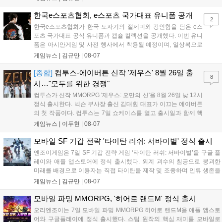
으로 추가될 예정이며 이용자는 사이트에서 국가를 한국으로 설정해 이
용 가능합니다....
한국e스포츠협회, e스포츠 국가대표 유니폼 공개
2
한국e스포츠협회가 한국 도자기의 절제미와 강인함을 담은 e스
포츠 국가대표 공식 유니폼과 캡슐 컬렉션을 공개했다. 이번 유니
폼은 아시안게임 및 사전 행사에서 착용될 예정이며, 일상복으로
구성된 컬렉션은 오는 8월 28일부터 골스튜디오 공식 홈페이지
게임뉴스 |
김규만
|
08-07
와 무신사, 오프라인 매장에서 판매된다. 다만 아시안게임 결선에
서는 대회 규정에 따라 별도의 유니폼을 착용할 계획이다....
[종합]
컴투스-에이버튼 신작 '제우스' 8월 26일 출
8
시…"모두를 위한 경쟁"
컴투스가 신작 MMORPG '제우스: 오만의 신'을 8월 26일 낮 12시
정식 출시한다. 넥슨 부사장 출신 김대훤 대표가 이끄는 에이버튼
의 첫 작품이다. 컴투스는 7일 쇼케이스를 열고 출시일과 함께 핵
심 콘텐츠, 유료화 정책, 운영 방향을 공개했다. 캐릭터명 선점은
게임뉴스 |
이두현
|
08-07
8월 13일 오후 8시 시작한다. '제우스: 오만의 신'은 최고신 제우스
의 오만으로 균열이...
모바일 SF 기갑 전략 '타이탄 러쉬: 서바이벌' 정식 출시
엔조이게임은 7일 SF 기갑 전략 게임 ‘타이탄 러쉬: 서바이벌’을 구글 플
레이와 애플 앱스토어에 정식 출시했다. 외계 괴수의 침공으로 붕괴한
미래를 배경으로 이용자는 직접 타이탄을 제작 및 조종하며 인류 생존을
위한 전투를 펼친다. 지휘관 모집, 피난처 운영, 연맹 협동 콘텐츠가 특징
게임뉴스 |
김규만
|
08-07
이며 출시를 기념해 접속 시 영웅 경험치와 다이아몬드 등 다양한 성장
지원 보상을 제공한다. 상세 내용은 공식 커뮤니티에서 확인 가능하다....
모바일 파밍 MMORPG, '히어로 랜드M' 정식 출시
오리엔조이는 7일 모바일 파밍 MMORPG 히어로 랜드M을 애플 앱스토
어와 구글플레이에 정식 출시했다. 스팀 원작의 핵심 재미를 모바일로