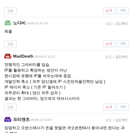
답글
0
0
노다비
26-05-12 07:34
신고
|
공감 확인
퇴물
답글
0
0
MadDeath
26-05-12 11:27
신고
|
공감 확인
전형적인 그라비티를 답습.
IP를 활용하고 확장하는 방안이 아닌
현시장에 유행에 IP를 씌우는데에 중점.
개발인력 축소 ( 외주 양산겜에 IP 스킨만씌울인력만 남김 )
IP 메이커 축소 ( 기존 IP 돌려쓰기 )
외주관리 확대 ( 양산 외주 섭외 )
결과는 현 그라비티, 앞으로의 데브시스터즈
답글
0
0
프리앤츠
26-05-12 14:07
신고
|
공감 확인
킹덤하고 오븐스매시가 돈을 못벌면 쿠오븐한테서 뜯어내면 된다는 과