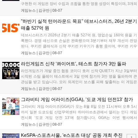
구현한 이 게임은 장비 수집과 조합을 통한 영웅 성장이 특징이며, 3개의
무기 스킬을 활용한 전략적 전투와 길드전 등 다양한 콘텐츠를 제공한
게임뉴스 |
김규만
|
08-07
다. 정식 출시를 기념해 사전예약자 50만 명 달성 보상을 포함한 다양한
혜택을 지급하며, 상세 내용은 공식 라운지에서 확인할 수 있다. 이용자
"하반기 실적 턴어라운드 목표" 데브시스터즈, 26년 2분기
는 게임 접속 및 주요 콘텐츠 플레이를 통해 성장을 지원받을 수 있다....
매출 527억 원
데브시스터즈가 2026년 2분기 매출 527억 원, 영업손실 160억 원을 기
록했다. 경영 쇄신으로 손실은 완화됐으며 3분기부터 재무 개선이 전망
된다. 쿠키런 클래식과 신작 쿠키런 키우기가 흥행 중이며, 쿠키런 키우
기는 13일 첫 업데이트를 시작으로 2주 간격의 콘텐츠를 제공한다. 또한
게임뉴스 |
김규만
|
08-07
9월 미국 로블록스 개발자 컨퍼런스에 참여해 IP 생태계를 확장할 계획
이다. 회사는 비용 효율화와 신작 흥행을 통해 하반기 실적 턴어라운드
라인게임즈 신작 '콰이어트', 테스트 참가자 3만 돌파
를 이끌 방침이다....
라인게임즈가 개발 중인 협동 코미디 호러 신작 QUIET가 지난 3일부터
시작된 스팀 플레이 테스트에서 3일 만에 참가자 3만 명을 돌파하며 큰
관심을 받고 있습니다. 오리 외계인이 보스를 피해 탈출하는 이 게임은
최대 4인 협동을 지원하며, 소음 관리와 물리 법칙을 활용한 전략적 플레
게임뉴스 |
김규만
|
08-07
이가 핵심입니다. 라인게임즈는 수집된 이용자 피드백을 반영해 게임성
을 개선 중이며, 상세 정보는 스팀 페이지에서 확인 가능합니다....
그라비티 게임 어라이즈(GGA), '도쿄 게임 던전13' 참가
그라비티 게임 어라이즈(GGA)가 오는 8월 8일 오전 11시부터 오후 5시
까지 일본 도쿄도립 산업무역센터 하마마쓰초관에서 열리는 인디 게임
전시회 ‘도쿄 게임 던전 13’에 참가합니다. GGA는 이번 행사에서
‘JALECO ARCADE COLLECTION’ 시리즈의 미공개 작품 12종을 최초
게임뉴스 |
김규만
|
08-07
공개하며, ‘다함께 쿠키요미. 월드 한국 Ver.’ 등 다양한 인디 게임을 선보
입니다. 시연 참여 관람객에게는 선착순으로 특별 굿즈를 증정하며, 인
KeSPA-스포츠서울, 'e스포츠 대상' 공동 개최 추진
1