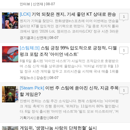
를 벌리며 25분 만에 승리하면서 말 그대로 압도적인 경기력을 선
인터뷰 |
신연재
|
08-07
보였다. '룰러' 박재혁은 1세트 코그모, 2세트 이즈리얼로 맹활약
하며 POM에 선정됐...
[LCK]
기억 되찾은 젠지, 기세 좋던 KT 상대로 완승
1
젠지가 기억을 찾았다. 한화생명e스포츠에 이어 이번에는 연승을
달리던 KT를 압도적인 경기력으로 꺾었다. 7일 종로 치지직 롤파
크에서 열린 '2026 LoL 챔피언스 코리아(LCK)' 정규 시즌 3라운
드 레전드 그룹, kt 롤스터와 젠지 e스포츠의 대결에서 젠지가 압
경기결과 |
신연재
|
08-07
승을 거뒀다. 개막주까지만 해도 급격하게 흔들리던 젠지였지만,
기억을 되찾기라도 한 듯 1,...
[스팀체크]
스팀 긍정 99% 압도적으로 긍정적, 디젤
1
펑크 포탑 조작 '아이언 네스트'
8월 6일 출시된 '아이언 네스트'가 사실적인 조작감으로 호평받으
며 스팀 신작 매출 상위권에 올랐습니다. '이터널 리턴'은 8월 13
일 정규 시즌 개막을 앞두고 프리시즌을 시작해 국내 매출 1위를
기록했습니다. 25주년을 맞은 '고스트 리콘' 시리즈는 8월 6일 쇼
게임뉴스 |
강승진
|
08-07
케이스와 함께 대규모 할인을 진행하며 순위가 급상승했고, 신작
'마블 투혼: 파이팅 소울즈'와 레트로 수리 시뮬레이션 '리스토
[Steam Pick]
이번 주 스팀에 쏟아진 신작, 지금 주목
1
리'도 스팀에 정식 출시되었습니다....
할 게임은?
인벤이 전하는 스팀 주간 소식입니다. 현재 스팀에서는 '사이버펑
크 게임 축제'가 진행 중이며, '위쳐3'는 11일까지 80% 할인합니
다. 6일 정식 출시된 '아이언 네스트'와 '필드 오브 미스트리아', '커
세어 코브'가 호평받고 있습니다. 한편, 7일 출시된 '마블 투혼'은
기획기사 |
윤홍만
|
08-07
태그 시스템에 대한 호불호가 갈리며 복합적 평가를 기록 중입니
다. 유비소프트의 '고스트리콘: 와일드랜드'는 7년 만의 대규모 업
게임위, '생명나눔 사랑의 단체헌혈' 실시