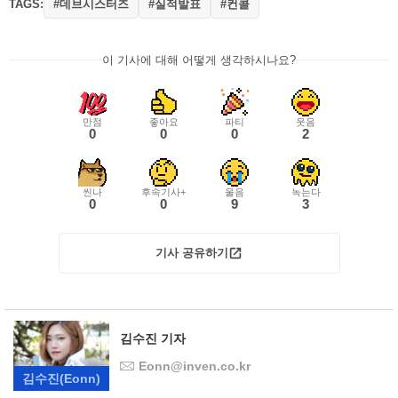
TAGS:
#데브시스터즈
#실적발표
#컨콜
이 기사에 대해 어떻게 생각하시나요?
만점
좋아요
파티
웃음
0
0
0
2
씬나
후속기사+
울음
녹는다
0
0
9
3
기사 공유하기
김수진 기자
Eonn@inven.co.kr
김수진
(Eonn)