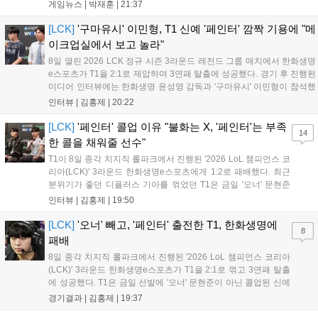
통해 월드 콘텐츠가 추가될 예정이며, 이를 통해 추후 주신 및 절대신에
게임뉴스 |
박재훈
|
21:37
대한 정보가 공개될 것으로 기대된다. 서버별 입지 확보를 위한 경쟁은
더욱 가속화될 전망이다....
[LCK]
'구마유시' 이민형, T1 신예 '페인터' 깜짝 기용에 "메
이크업실에서 보고 놀라"
8일 열린 2026 LCK 정규 시즌 3라운드 레전드 그룹 매치에서 한화생명
e스포츠가 T1을 2:1로 제압하며 3연패 탈출에 성공했다. 경기 후 진행된
미디어 인터뷰에는 한화생명 윤성영 감독과 '구마유시' 이민형이 참석했
다. 먼저 승리 소감에 대해 윤성영 감독은 "오랜만에 승리해 기분이 좋고,
인터뷰 |
김홍제
|
20:22
남은 경기도 잘 준비하겠다"고 밝혔으며, '구마유시' 역시 "3...
[LCK]
'페인터' 콜업 이유 "불화는 X, '페인터'는 부족
14
한 콜을 채워줄 선수"
T1이 8일 종각 치지직 롤파크에서 진행된 '2026 LoL 챔피언스 코
리아(LCK)' 3라운드 한화생명e스포츠에게 1:2로 패배했다. 최근
분위기가 좋던 디플러스 기아를 꺾었던 T1은 금일 '오너' 문현준
을 빼고 신예 '페인터' 김은후를 투입시키는 강수를 뒀으나 결국
인터뷰 |
김홍제
|
19:50
아쉬운 결과를 맞이하게 됐다. 이하 T1 임재현 감독대행과 '페이
즈' 김수환의 인터뷰 내...
[LCK]
'오너' 빼고, '페인터' 출전한 T1, 한화생명에
8
패배
8일 종각 치지직 롤파크에서 진행된 '2026 LoL 챔피언스 코리아
(LCK)' 3라운드 한화생명e스포츠가 T1을 2:1로 꺾고 3연패 탈출
에 성공했다. T1은 금일 선발에 '오너' 문현준이 아닌 콜업된 신예
'페인터' 김은후를 투입했지만, 결국 1:2로 패배하고 말았다. T1은
경기결과 |
김홍제
|
19:37
'케리아'의 카밀이 좋은 플레이를 통해 한화생명 바텀 듀오의 점멸