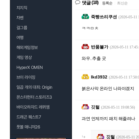
(18)
댓글
등록순
|
최신순
치지직
죽빵쓰리쿠션
(2026-05-11 
차벤
걸그룹
ㅋㅋㅁㅊ
여행
반품불가
(2026-05-11 17:45:
해외게임정보
게임 영상
와우..추출 굿
HyperX OMEN
Ikd3932
브이 라이징
(2026-05-11 17:50:
일곱 개의 대죄: Origin
붉은사막 온라인 나와야겠지
몬스터헌터 스토리즈3
깃털
바이오하자드 레퀴엠
(2026-05-11 19:08:56)
드래곤 퀘스트7
과연 언제까지 패치 해줄려나
풋볼 매니저26
깃털
(2026-05-11 20