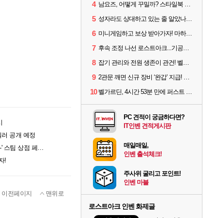
4
남요즈, 어떻게 꾸밀까? 스타일북 인기 차원술사 커스터마이즈
5
성자라도 상대하고 있는 줄 알았나? 벨가르딘 이모저모
6
미니게임하고 보상 받아가자! 마하라카 썸머 캠프 할 일은?
7
후속 조정 나선 로스트아크...기공사, 차원술사 하향
8
잡기 관리와 전원 생존이 관건! 벨가르딘 유물 칭호 획득방법 정리
9
2관문 깨면 신규 장비 ‘완갑’ 지급! 그림자 레이드 벨가르딘 공개
10
벨가르딘, 4시간 53분 만에 퍼스트 클리어 나왔다
PC 견적이 궁금하다면?
시
IT인벤 견적게시판
일러 공개 예정
매일매일,
히로인 전원이 오타쿠, '미술부 그녀 -Girlfailure Art Club-' 스팀 상점 페이지 공개
인벤 출석체크!
자!
주사위 굴리고 포인트!
인벤 마블
이전페이지
맨위로
로스트아크 인벤 화제글