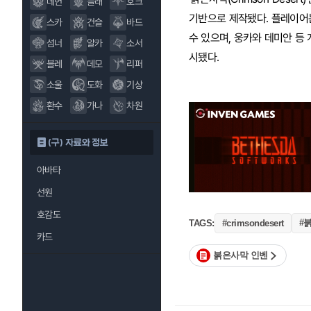
데헌
블래
호크
기반으로 제작됐다. 플레이어는
스카
건슬
바드
수 있으며, 웅카와 데미안 등 개
섬너
알카
소서
시됐다.
블레
데모
리퍼
소울
도화
기상
환수
가나
차원
(구) 자료와 정보
아바타
선원
호감도
#
TAGS:
#crimsondesert
카드
붉은사막 인벤