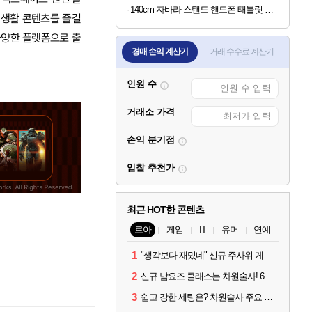
140cm 자바라 스탠드 핸드폰 태블릿 스마트폰 거치대, 블랙, 1개
 생활 콘텐츠를 즐길
등 다양한 플랫폼으로 출
경매 손익 계산기
거래 수수료 계산기
인원 수
거래소 가격
손익 분기점
입찰 추천가
최근 HOT한 콘텐츠
로아
게임
IT
유머
연예
1
"생각보다 재밌네" 신규 주사위 게임 티카투카 호평
2
신규 남요즈 클래스는 차원술사! 6월 20일 로아온 썸머 정리
3
쉽고 강한 세팅은? 차원술사 주요 빌드와 스킬 코드