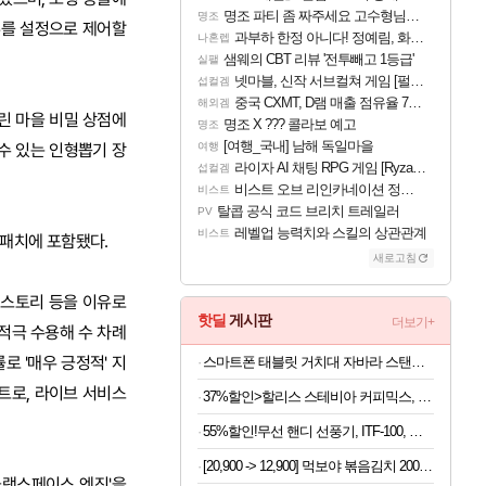
명조 파티 좀 짜주세요 고수형님들…
명조
부를 설정으로 제어할
과부하 한정 아니다! 정예림, 화속성 서포터 세대 교체
나혼렙
샘웨의 CBT 리뷰 '전투빼고 1등급'
실팰
넷마블, 신작 서브컬쳐 게임 [펄 인 블루] 티저 사이트 오픈
섭컬겜
중국 CXMT, D램 매출 점유율 7%…글로벌 4위로 부상
해외겜
린 마을 비밀 상점에
명조 X ??? 콜라보 예고
명조
[여행_국내] 남해 독일마을
 수 있는 인형뽑기 장
여행
라이자 AI 채팅 RPG 게임 [RyzaChat: AI] 공개
섭컬겜
비스트 오브 리인카네이션 정보/공략글 모음
비스트
탈콥 공식 코드 브리치 트레일러
PV
레벨업 능력치와 스킬의 상관관계
비스트
 패치에 포함됐다.
새로고침
은 스토리 등을 이유로
핫딜
게시판
더보기+
적극 수용해 수 차례
로 '매우 긍정적' 지
스마트폰 태블릿 거치대 자바라 스탠드, 블랙, 1개
이트로, 라이브 서비스
37%할인>할리스 스테비아 커피믹스, 9.5g, 100개입, 1개
55%할인!무선 핸디 선풍기, ITF-100, 화이트, 1개
[20,900 -> 12,900] 먹보야 볶음김치 200g 8봉지
'블랙스페이스 엔진'을