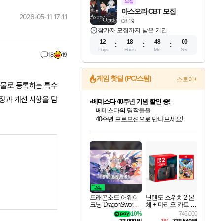
모집
아스오라 CBT 모집
2026-05-11 17:11
08.19
참가자 모집까지 남은 기간
12
18
47
58
Days
Hours
Min
Sec
18
19
게임 핫딜 (PC/스팀)
스토어+
탑승물로 등록하는 특수
확장과 개선 사항을 담
마블 투혼 파이팅 소울즈 예약 판매 중!
마블 히어로 총 출동&화려한 격투!
네이버 포인트 혜택까지!
인벤게임즈 8월 특별 할인!
드래곤소드: 어웨이크닝 입점!
문명 7 특별 할인!
귀무자: 검의 길 예약 판매 중!
비스트 오브 리인카네이션 정식 출시!
커세어 코브 출시 기념 할인!
더 렐릭 퍼스트 가디언 정식 출시
베데스다 40주년 기념 할인 중!
캡콤 프렌차이즈 할인 진행 중!
캡콤 일부 상품 상시 할인
스타워즈 은하계 레이서
로블록스 기프트 카드 공식 입점
인기 퍼블리셔 모음!
스팀으로 만나는 드래곤소드!
조선&고려 DLC 출시 예정
10% 할인과
게임프릭 신작 IP
해적'섬'을 발전시키자!
설화x하드코어 액션!
베데스다의 명작들을
몬헌, 바하 등 인기 IP를
몬헌 와일즈 & 드래곤즈 도그마2
인벤게임즈에서 10% 추가 적립
Robux를 가장 안전하고
최대 90% 할인가를 만나보세요!
네이버혜택과 함께 만나보세요!
50%할인&추가 적립까지!
이니&베니 혜택까지!
네이버 혜택가와 함께 예약하세요!
할인&네이버혜택으로 만나보세요!
네이버페이 혜택과 만나보세요!
40주년 프로모션으로 만나보세요!
할인가에 만나보세요!
일부 에디션 상시 할인!
혜택으로 예약 판매 중
편안하게 충전하세요
드래곤소드 어웨이
닌텐도 스위치 2 본
크닝 DragonSword A
체 + 마리오 카트 월
wakening
드
10%
746,000