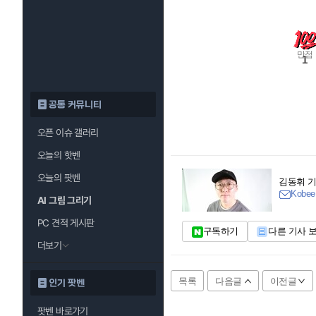
만점
1
공통 커뮤니티
오픈 이슈 갤러리
오늘의 핫벤
오늘의 팟벤
김동휘 
Kobee
AI 그림 그리기
PC 견적 게시판
구독하기
다른 기사 
더보기
목록
다음글
이전글
인기 팟벤
팟벤 바로가기