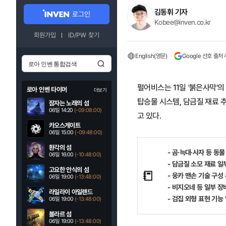
김동휘 기자
로그인
Kobee@inven.co.kr
회원가입
ID/PW 찾기
English(영문)
Google 선호 출처
펄어비스는 11일 '붉은사막'의
로아 인벤 타이머
더보기
탑승물 시스템, 담금질 재료 추
잠자는 노래의 섬
06일 14:20
(-09:07:58)
고 있다.
카오스게이트
06일 15:00
(-09:47:58)
환각의 섬
- 곰·늑대·사자 등 
06일 16:00
(-10:47:58)
- 담금질 소모 재료 일
고요한 안식의 섬
📒
- 웅카 맨손 기술 구성
06일 19:00
(-13:47:58)
- 비지오네 등 일부 장
라일라이 아일랜드
- 검집 외형 표현 기능
06일 19:00
(-13:47:58)
볼라르 섬
06일 19:00
(-13:47:58)