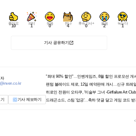
좋아요
파티
웃음
씬나
후속기사+
울음
녹는다
10
1
0
4
0
2
1
기사 공유하기
"최대 90% 할인"…인벤게임즈, 8월 할인 프로모션 개
기자
@inven.co.kr
팬텀 블레이드 제로, 12일 예약판매 개시…신규 트레
보기
기사 제보하기
드래곤소드, 스팀 '압긍'…축하 댓글 달고 게임 코드 받