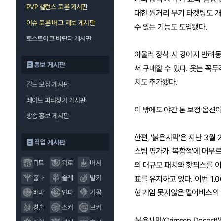
PVP 밸런스 토론 게시판
대한 원거리 무기 타겟팅도 개
이슈 토론 버그 제보 게시판
수 있는 기능도 도입됐다.
로스트아크 바란다 게시판
아울러 장착 시 강아지 반려동
홍보 게시판
서 구매할 수 있다. 웃는 꼭
치도 추가됐다.
길드 모집 게시판
레이드 파티찾기 게시판
이 밖에도 야간 톤 보정 옵션이
방송 홍보 게시판
한편, '붉은사막'은 지난 3월
직업 게시판
스팀 평가가 '복합적'에 머무
디트
워로
버서
의 대규모 패치와 핫픽스를 이
홀나
슬레
발키
표를 유지하고 있다. 이번 1.0
형 게임 못지않은 펄어비스의 
배마
인파
기공
창술
스커
브커
'붉은사막(Crimson Des