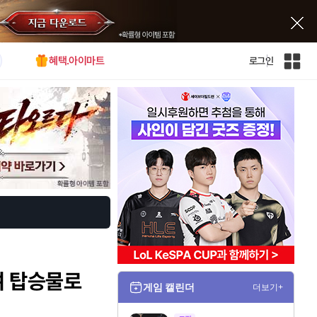
혜택.아이마트
로그인
인
벤
전
체
사
이
트
맵
여 탑승물로
게임 캘린더
더보기+