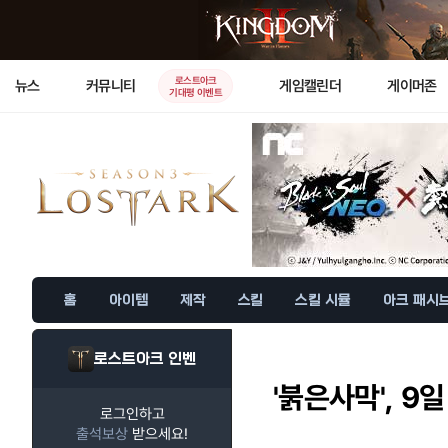
로스트아크
뉴스
커뮤니티
게임캘린더
게이머존
기대평 이벤트
홈
아이템
제작
스킬
스킬 시뮬
아크 패시
로스트아크 인벤
'붉은사막', 9
로그인하고
출석보상
받으세요!