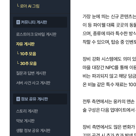
└
로아 AI 그림
가장 눈에 띄는 신규 콘텐츠는 특
커뮤니티 게시판
이 등 파이웰 대륙 곳곳의 동
으며, 종류에 따라 특수한 방
로스트아크 모바일 게시판
착할 수 있으며, 탑승 중 인벤
자유 게시판
└
10추 모음
장비 강화 시스템에도 의미 있
└
30추 모음
마을 대장간 NPC를 통해 이
질문과 답변 게시판
비는 파괴되지 않고 해당 담금
서버 사건 사고 게시판
온 비늘 같은 특수 재료는 10
정보 공유 게시판
전투 측면에서는 웅카의 맨손 
술 구성은 다음 업데이트에서 
스토리 게시판
악보 게시판
장비 측면에서도 많은 변화가 
생활 정보 공유 게시판
기의 공격 시 추가 효과 발생 