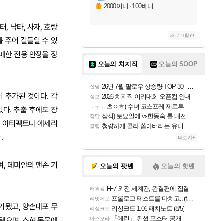
2000이니
·
100베니
, 낙타, 사자, 호랑
새로고침
 주어 길들일 수 있
매한 전용 안장을 장
오늘의 치지직
오늘의 SOOP
26년 7월 팔로우 상승량 TOP 30 - 월간 치지직
잡담
이 추가된 것이다. 각
2026 치지직 이리대회 오픈컵 안내
정보
초ㅇㅎ) 수녀 코스프레 제로투
ㅗㅜㅑ
다. 추출 후에도 장
삼식) 토요일에 vs한동숙 롤 내전 예정
잡담
. 아티팩트나 에세리
청량하게 콜라 쏟아버리는 유니 ㅋㅋㅋ
클립
.
더보기+
, 데미안의 맨손 기
오늘의 팟벤
오늘의 핫벤
FF7 외전 세계관, 완결편에 집결
해외겜
프롤로그 테스트를 마치고.. (feat. 리아)
리밋제로
가됐고, 양손대포 무
리싱크드 1.06 패치노트 (8/5)
리싱크드
「에린」 컨셉 포스터 공개
 됐으며, 소형 동물에
아스오라