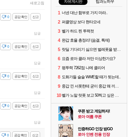
자유게시판
팁과노하우
새로고침
1
너넨 대난 함부로 가지 마라..
감
0
공감 확인
신고
2
퍼클영상 보다 현타오네
3
벨가 하드 찐 투력컷
답글
4
완갑 효율 총정리! (숨결, 특재)
감
0
공감 확인
신고
5
랏딜 기다리기 싫으면 벌레폿을 받지마라
6
요즘 로아 클라 저만 이상한가요?
답글
7
평투력 7262점 나메 클리어
감
0
공감 확인
신고
8
도화가들 슬슬 WWE할 때가 됫는데..
9
중갑 낀 서폿한테 굳이 중갑 왜 끼냐고 물어보는 6딜남은 그냥 무시하면 됨
답글
10
벨가 노말 랏폿 보고 50찍고 싶은 폿들
감
0
공감 확인
신고
쿠폰 받고 게임하자!
로아 여름 쿠폰
답글
인증하GO 인장 받GO
로아 인벤 전용 인장
감
0
공감 확인
신고