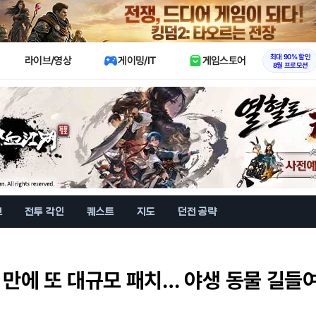
X
최대 90% 할인
라이브/영상
게이밍/IT
게임스토어
8월 프로모션
브
전투 각인
퀘스트
지도
던전 공략
일 만에 또 대규모 패치… 야생 동물 길들