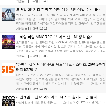
심 콘텐츠, 유료화 정책, 운영 방향을 공개했다. 캐릭터명 선점은
게임뉴스 |
이두현
|
16:40
8월 13일 오후 8시 시작한다. '제우스: 오만의 신'은 최고신 제우스
의 오만으로 균열이...
모바일 SF 기갑 전략 '타이탄 러쉬: 서바이벌' 정식 출시
엔조이게임은 7일 SF 기갑 전략 게임 ‘타이탄 러쉬: 서바이벌’을 구글 플
레이와 애플 앱스토어에 정식 출시했다. 외계 괴수의 침공으로 붕괴한
미래를 배경으로 이용자는 직접 타이탄을 제작 및 조종하며 인류 생존을
위한 전투를 펼친다. 지휘관 모집, 피난처 운영, 연맹 협동 콘텐츠가 특징
게임뉴스 |
김규만
|
16:13
이며 출시를 기념해 접속 시 영웅 경험치와 다이아몬드 등 다양한 성장
지원 보상을 제공한다. 상세 내용은 공식 커뮤니티에서 확인 가능하다....
모바일 파밍 MMORPG, '히어로 랜드M' 정식 출시
오리엔조이는 7일 모바일 파밍 MMORPG 히어로 랜드M을 애플 앱스토
어와 구글플레이에 정식 출시했다. 스팀 원작의 핵심 재미를 모바일로
구현한 이 게임은 장비 수집과 조합을 통한 영웅 성장이 특징이며, 3개의
무기 스킬을 활용한 전략적 전투와 길드전 등 다양한 콘텐츠를 제공한
게임뉴스 |
김규만
|
16:06
다. 정식 출시를 기념해 사전예약자 50만 명 달성 보상을 포함한 다양한
혜택을 지급하며, 상세 내용은 공식 라운지에서 확인할 수 있다. 이용자
"하반기 실적 턴어라운드 목표" 데브시스터즈, 26년 2분기
는 게임 접속 및 주요 콘텐츠 플레이를 통해 성장을 지원받을 수 있다....
매출 527억 원
데브시스터즈가 2026년 2분기 매출 527억 원, 영업손실 160억 원을 기
록했다. 경영 쇄신으로 손실은 완화됐으며 3분기부터 재무 개선이 전망
된다. 쿠키런 클래식과 신작 쿠키런 키우기가 흥행 중이며, 쿠키런 키우
기는 13일 첫 업데이트를 시작으로 2주 간격의 콘텐츠를 제공한다. 또한
게임뉴스 |
김규만
|
16:03
9월 미국 로블록스 개발자 컨퍼런스에 참여해 IP 생태계를 확장할 계획
이다. 회사는 비용 효율화와 신작 흥행을 통해 하반기 실적 턴어라운드
라인게임즈 신작 '콰이어트', 테스트 참가자 3만 돌파
를 이끌 방침이다....
라인게임즈가 개발 중인 협동 코미디 호러 신작 QUIET가 지난 3일부터