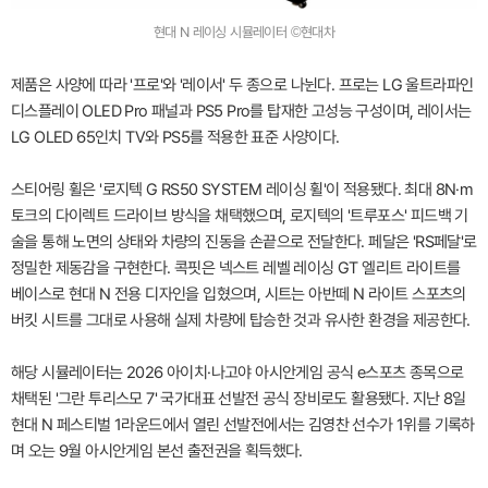
현대 N 레이싱 시뮬레이터 ©현대차
제품은 사양에 따라 '프로'와 '레이서' 두 종으로 나뉜다. 프로는 LG 울트라파인
디스플레이 OLED Pro 패널과 PS5 Pro를 탑재한 고성능 구성이며, 레이서는
LG OLED 65인치 TV와 PS5를 적용한 표준 사양이다.
스티어링 휠은 '로지텍 G RS50 SYSTEM 레이싱 휠'이 적용됐다. 최대 8N·m
토크의 다이렉트 드라이브 방식을 채택했으며, 로지텍의 '트루포스' 피드백 기
술을 통해 노면의 상태와 차량의 진동을 손끝으로 전달한다. 페달은 'RS페달'로
정밀한 제동감을 구현한다. 콕핏은 넥스트 레벨 레이싱 GT 엘리트 라이트를
베이스로 현대 N 전용 디자인을 입혔으며, 시트는 아반떼 N 라이트 스포츠의
버킷 시트를 그대로 사용해 실제 차량에 탑승한 것과 유사한 환경을 제공한다.
해당 시뮬레이터는 2026 아이치·나고야 아시안게임 공식 e스포츠 종목으로
채택된 '그란 투리스모 7' 국가대표 선발전 공식 장비로도 활용됐다. 지난 8일
현대 N 페스티벌 1라운드에서 열린 선발전에서는 김영찬 선수가 1위를 기록하
며 오는 9월 아시안게임 본선 출전권을 획득했다.