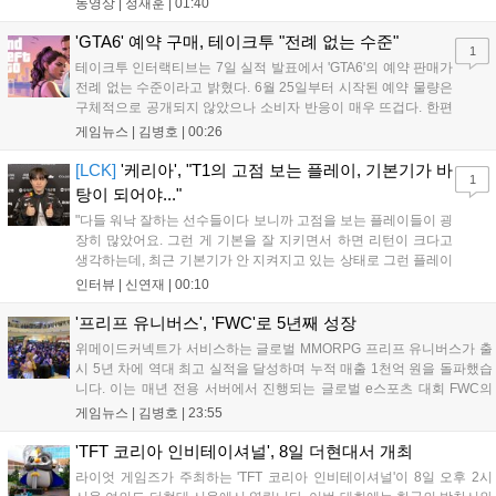
동영상 |
정재훈
|
01:40
사용하는 특징이 있다. 디몬은 오는 8월 12일 시작되는 시즌4 부
산의 영웅들 업데이트를 통해 정식 출시될 예정이다....
'GTA6' 예약 구매, 테이크투 "전례 없는 수준"
1
테이크투 인터랙티브는 7일 실적 발표에서 'GTA6'의 예약 판매가
전례 없는 수준이라고 밝혔다. 6월 25일부터 시작된 예약 물량은
구체적으로 공개되지 않았으나 소비자 반응이 매우 뜨겁다. 한편
11월 19일 PS5와 Xbox 시리즈 X|S로 정식 출시될 예정이며, 록
게임뉴스 |
김병호
|
00:26
스타 게임즈는 한국 시각 28일 오전 4시 넷플릭스를 통해 장편 영
상 'Grand Theft Auto VI: An Extended Look'을 최초 공개할 계획
[LCK]
'케리아', "T1의 고점 보는 플레이, 기본기가 바
1
이다....
탕이 되어야..."
"다들 워낙 잘하는 선수들이다 보니까 고점을 보는 플레이들이 굉
장히 많았어요. 그런 게 기본을 잘 지키면서 하면 리턴이 크다고
생각하는데, 최근 기본기가 안 지켜지고 있는 상태로 그런 플레이
를 추구하다 보니까 팀적으로 안 좋은 사고가 계속 많이 났던 것
인터뷰 |
신연재
|
00:10
같습니다." T1은 6일 서울 종로구 치지직 롤파크에서 열린 '2026
LoL 챔피언스 코리아(LCK)'...
'프리프 유니버스', 'FWC'로 5년째 성장
위메이드커넥트가 서비스하는 글로벌 MMORPG 프리프 유니버스가 출
시 5년 차에 역대 최고 실적을 달성하며 누적 매출 1천억 원을 돌파했습
니다. 이는 매년 전용 서버에서 진행되는 글로벌 e스포츠 대회 FWC의
영향이 큽니다. FWC는 이용자가 동일한 조건에서 시즌을 함께 즐기는
게임뉴스 |
김병호
|
23:55
구조로, 올해 4월 시작된 FWC 2026은 전년 대비 매출과 이용자 지표가
대폭 상승하는 성과를 냈습니다. 오는 10월 필리핀 마닐라에서 총상금
'TFT 코리아 인비테이셔널', 8일 더현대서 개최
11만 달러 규모의 제4회 FWC 그랜드 파이널이 개최될 예정이며, 위메
라이엇 게임즈가 주최하는 'TFT 코리아 인비테이셔널'이 8일 오후 2시
이드커넥트는 이를 통해 커뮤니티 중심의 장기 성장 모델을 지속할 방침