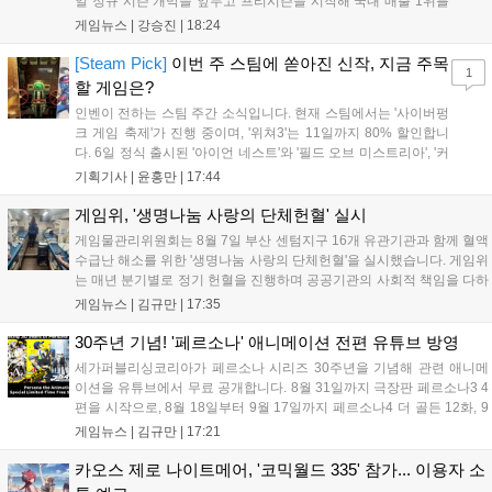
일 정규 시즌 개막을 앞두고 프리시즌을 시작해 국내 매출 1위를
기록했습니다. 25주년을 맞은 '고스트 리콘' 시리즈는 8월 6일 쇼
게임뉴스 |
강승진
|
18:24
케이스와 함께 대규모 할인을 진행하며 순위가 급상승했고, 신작
'마블 투혼: 파이팅 소울즈'와 레트로 수리 시뮬레이션 '리스토
[Steam Pick]
이번 주 스팀에 쏟아진 신작, 지금 주목
1
리'도 스팀에 정식 출시되었습니다....
할 게임은?
인벤이 전하는 스팀 주간 소식입니다. 현재 스팀에서는 '사이버펑
크 게임 축제'가 진행 중이며, '위쳐3'는 11일까지 80% 할인합니
다. 6일 정식 출시된 '아이언 네스트'와 '필드 오브 미스트리아', '커
세어 코브'가 호평받고 있습니다. 한편, 7일 출시된 '마블 투혼'은
기획기사 |
윤홍만
|
17:44
태그 시스템에 대한 호불호가 갈리며 복합적 평가를 기록 중입니
다. 유비소프트의 '고스트리콘: 와일드랜드'는 7년 만의 대규모 업
게임위, '생명나눔 사랑의 단체헌혈' 실시
데이트 '라스트 라이츠'와 함께 95% 할인 중입니다....
게임물관리위원회는 8월 7일 부산 센텀지구 16개 유관기관과 함께 혈액
수급난 해소를 위한 '생명나눔 사랑의 단체헌혈'을 실시했습니다. 게임위
는 매년 분기별로 정기 헌혈을 진행하며 공공기관의 사회적 책임을 다하
고 있으며, 이번 행사에는 영화진흥위원회 등 14개 기관 임직원이 동참
게임뉴스 |
김규만
|
17:35
해 생명 나눔을 실천했습니다. 서태건 위원장은 이웃의 생명을 지키는
따뜻한 실천에 참여한 모든 임직원에게 감사의 뜻을 전하며 헌혈 문화
30주년 기념! '페르소나' 애니메이션 전편 유튜브 방영
확산에 앞장섰습니다....
세가퍼블리싱코리아가 페르소나 시리즈 30주년을 기념해 관련 애니메
이션을 유튜브에서 무료 공개합니다. 8월 31일까지 극장판 페르소나3 4
편을 시작으로, 8월 18일부터 9월 17일까지 페르소나4 더 골든 12화, 9
월 15일부터 10월 14일까지 페르소나5 시리즈가 순차 공개됩니다. 또한
게임뉴스 |
김규만
|
17:21
8월 16일까지 SNS를 통해 축하 메시지를 모집하며, 선정된 내용은 기념
영상 및 대형 전광판에 소개될 예정입니다....
카오스 제로 나이트메어, '코믹월드 335' 참가... 이용자 소