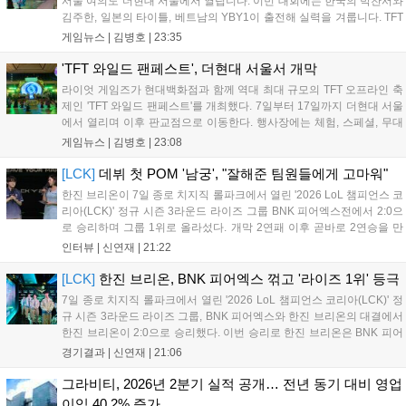
서울 여의도 더현대 서울에서 열립니다. 이번 대회에는 한국의 박찬서와
입니다....
김주한, 일본의 타이틀, 베트남의 YBY1이 출전해 실력을 겨룹니다. TFT
는 소속팀 없이 개인 자격으로 참가하는 독특한 대회 구조를 가지며, 누
게임뉴스 |
김병호
|
23:35
구나 참여 가능한 '소파에서 왕관까지'라는 철학을 실천하고 있습니다.
17일까지 이어지는 이번 행사는 신규 세트 체험과 공연 등 다양한 즐길
'TFT 와일드 팬페스트', 더현대 서울서 개막
거리를 제공하며, 이후 현대백화점 판교점에서도 행사가 이어질 예정입
라이엇 게임즈가 현대백화점과 함께 역대 최대 규모의 TFT 오프라인 축
니다. 연말에는 라스베이거스 오픈이 개최됩니다....
제인 'TFT 와일드 팬페스트'를 개최했다. 7일부터 17일까지 더현대 서울
에서 열리며 이후 판교점으로 이동한다. 행사장에는 체험, 스페셜, 무대
존이 마련됐으며 8일 오후 2시 인비테이셔널, 15일 오후 2시 스트리머
게임뉴스 |
김병호
|
23:08
매치, 17일 오후 7시 30분 QWER 공연 등 다채로운 일정이 준비되어 있
다. 사전 예약은 조기 마감될 만큼 큰 인기를 끌고 있다....
[LCK]
데뷔 첫 POM '남궁', "잘해준 팀원들에게 고마워"
한진 브리온이 7일 종로 치지직 롤파크에서 열린 '2026 LoL 챔피언스 코
리아(LCK)' 정규 시즌 3라운드 라이즈 그룹 BNK 피어엑스전에서 2:0으
로 승리하며 그룹 1위로 올라섰다. 개막 2연패 이후 곧바로 2연승을 만
들어내면서 이어질 4라운드에 대한 기대감을 올렸다. 다음은 이날 데뷔
인터뷰 |
신연재
|
21:22
첫 POM을 수상한 '남궁' 남궁성훈의 POM 인터뷰 전문이다....
[LCK]
한진 브리온, BNK 피어엑스 꺾고 '라이즈 1위' 등극
7일 종로 치지직 롤파크에서 열린 '2026 LoL 챔피언스 코리아(LCK)' 정
규 시즌 3라운드 라이즈 그룹, BNK 피어엑스와 한진 브리온의 대결에서
한진 브리온이 2:0으로 승리했다. 이번 승리로 한진 브리온은 BNK 피어
엑스를 제치고 라이즈 그룹 1위로 올라섰다. 1세트, 한진 브리온이 '로머'
경기결과 |
신연재
|
21:06
조우진의 로크를 중심으로 게임을 유리하게 풀어갔다. '...
그라비티, 2026년 2분기 실적 공개… 전년 동기 대비 영업
이익 40.2% 증가