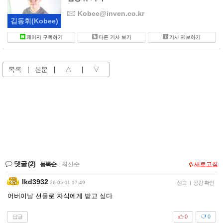
Kobee@inven.co.kr
김동휘
(Kobee)
페이지 구독하기
다른 기사 보기
기사 제보하기
목록
|
본문
|
△
|
▽
댓글
(2)
등록순
|
최신순
새로고침
Ikd3932
26-05-11 17:49
신고
|
공감 확인
어버이날 선물로 자식에게 받고 싶다
답글
0
0