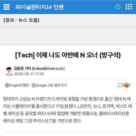
파이널판타지14
인벤
[정보 · 뉴스 모음]
[Tech]
이제 나도 아반떼 N 오너 (방구석)
김동휘 기자
(
Kobee@inven.co.kr
)
2026-05-11 17:45
English(영문)
Google 선호 출처 추가
2
7
현대차가 고성능 N 브랜드의 드라이빙 경험을 가상 환경으로 옮긴 '현대 N 레
이싱 시뮬레이터'를 출시한다고 11일 밝혔다. LG전자, 소니, 로지텍, 넥스트 레
벨 레이싱 등 글로벌 파트너사와 협업해 개발한 제품으로, 플레이스테이션용
레이싱 게임 '그란 투리스모 7'을 기반으로 한다.