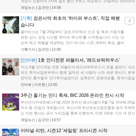
게임이 포함되며 3차에 걸친 할인 쿠폰도 제공된다. 15일에는 1920년대
경성 배경의 신작 그날의 신문이 출시되며, 15일부터 17일까지는 국내
게임뉴스 |
김규만
|
14:58
개발사 게임을 위한 시크릿 쿠폰도 추가 발행될 예정이다. 자세한 내용
은 공식 페이지에서 확인 가능하다....
[기획]
검은사막 최초의 '하이퍼 부스트', 직접 해봤
2
습니다
펄어비스는 7월 29일부터 '검은사막'에서 신규 및 복귀 이용자를
위한 상시 성장 시스템 '하이퍼 부스트'를 시작했습니다. 이는 단
순히 최고 레벨을 제공하는 것이 아니라, 시즌 캐릭터 육성, 올비
아 아카데미 수료, 아침의 나라 설화 진행 등 4단계 과정을 통해
기획기사 |
김규만
|
12:00
게임에 적응하며 공방합 750을 목표로 성장하는 구조입니다. 이
용자는 과제를 완수하며 동(V) 투발라 장비와 검은별 무기, 카라
[인터뷰]
1호 인디전문 퍼블리셔, '레드브릭하우스'
자드 장신구 등을 획득해 주요 콘텐츠에 진입할 수 있습니다....
지난 6월 인디게임 전문 퍼블리셔 레드브릭하우스가 문을 열었다. 네오
위즈 투자사업본부에서 함께 일하던 세 사람이 나와 세운 회사다. 본부
장이던 홍지철과 인디투자실장이던 김혁진이 공동대표를, 중국사업실
장이던 이민정이 이사를 맡았다. 출범 한 달여 만에 위메이드맥스의 전
인터뷰 |
이두현
|
12:00
략적 투자와 카카오벤처스 등 5개 벤처캐피털의 재무적 투자가 연달아
들어왔다. 서비스 중인...
3주간 즐기는 인디 축제, BIC 2026 온라인 전시 시작
부산인디커넥트페스티벌 2026 온라인 페스티벌이 8월 7일 개막해 28일
까지 총 22일간 개최됩니다. 부산시와 부산정보산업진흥원 등이 주최하
는 이번 행사는 공식 누리집을 통해 진행되며, 티켓 1매로 기간 내 전시
작을 제한 없이 체험할 수 있습니다. 일반 및 루키 부문 등 다양한 인디게
게임뉴스 |
김규만
|
10:57
임을 선보이며 개발자와의 소통 기능도 제공합니다. 장소 제약 없이 전
세계 누구나 참여 가능한 이번 행사는 역대 최대 규모로 열려 인디게임
이터널 리턴, 시즌12 '세일링' 프리시즌 시작
생태계 확장에 기여할 전망입니다....