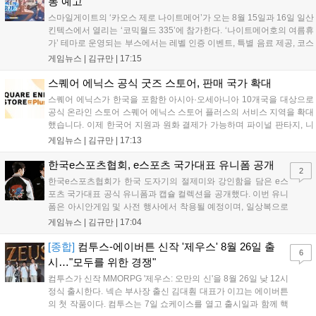
통 예고
스마일게이트의 ‘카오스 제로 나이트메어’가 오는 8월 15일과 16일 일산
킨텍스에서 열리는 ‘코믹월드 335’에 참가한다. ‘나이트메어호의 여름휴
가’ 테마로 운영되는 부스에서는 레벨 인증 이벤트, 특별 음료 제공, 코스
프레 모델 포토존 등 다채로운 행사가 진행된다. 유명 코스어 7인이 캐릭
게임뉴스 |
김규만
|
17:15
터로 변신해 이용자를 맞이하며, SNS 인증 시 추가 굿즈도 증정한다. 자
세한 정보는 공식 커뮤니티에서 확인 가능하다....
스퀘어 에닉스 공식 굿즈 스토어, 판매 국가 확대
스퀘어 에닉스가 한국을 포함한 아시아·오세아니아 10개국을 대상으로
공식 온라인 스토어 스퀘어 에닉스 스토어 플러스의 서비스 지역을 확대
했습니다. 이제 한국어 지원과 원화 결제가 가능하며 파이널 판타지, 니
어 등 주요 게임의 피규어, 굿즈를 구매할 수 있습니다. 신상품이 순차적
게임뉴스 |
김규만
|
17:13
으로 추가될 예정이며 이용자는 사이트에서 국가를 한국으로 설정해 이
용 가능합니다....
한국e스포츠협회, e스포츠 국가대표 유니폼 공개
2
한국e스포츠협회가 한국 도자기의 절제미와 강인함을 담은 e스
포츠 국가대표 공식 유니폼과 캡슐 컬렉션을 공개했다. 이번 유니
폼은 아시안게임 및 사전 행사에서 착용될 예정이며, 일상복으로
구성된 컬렉션은 오는 8월 28일부터 골스튜디오 공식 홈페이지
게임뉴스 |
김규만
|
17:04
와 무신사, 오프라인 매장에서 판매된다. 다만 아시안게임 결선에
서는 대회 규정에 따라 별도의 유니폼을 착용할 계획이다....
[종합]
컴투스-에이버튼 신작 '제우스' 8월 26일 출
6
시…"모두를 위한 경쟁"
컴투스가 신작 MMORPG '제우스: 오만의 신'을 8월 26일 낮 12시
정식 출시한다. 넥슨 부사장 출신 김대훤 대표가 이끄는 에이버튼
의 첫 작품이다. 컴투스는 7일 쇼케이스를 열고 출시일과 함께 핵