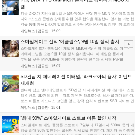
결
키움 DRX가 지난 8월 5일 서울타워에서 FPS 전문 MCN 온사이드 컴퍼
니와 e스포츠 콘텐츠 강화를 위한 업무 협약을 체결했다. 양사는 이번 협
약을 통해 키움 DRX의 발로란트 선수단 IP와 온사이드 컴퍼니의 크리에
이터 네트워크를 결합하여 정규 및 특별 콘텐츠를 공동 기획한다. 또한
게임뉴스 |
김규만
|
15:09
디지털 콘텐츠 제작을 넘어 팬들이 직접 참여하는 오프라인 행사 등 온·
오프라인 연계 프로그램을 순차적으로 선보이며 e스포츠 생태계 확장에
스마일게이트 신작 '이클립스', 9월 10일 정식 출시
4
나설 계획이다....
스마일게이트가 엔픽셀이 개발한 MMORPG 신작 이클립스: 더
어웨이크닝을 오는 9월 10일 정식 출시합니다. 이 게임은 플레이
부담을 낮춘 MMOLite를 지향하며 전략적 전투와 선택형 PvP를
특징으로 합니다. 현재 공식 홈페이지와 앱 마켓에서 사전등록을
게임뉴스 |
김규만
|
15:07
진행 중이며 참여자에게는 초월 소환권 등 다양한 보상을 제공합
니다. 또한 카카오톡 채널 추가 시 주차별 스페셜 쿠폰과 한정 스
SD건담 지 제네레이션 이터널, '라크로아의 용사' 이벤트
킨, 경품 이벤트 등 풍성한 혜택을 마련해 이용자들의 기대를 모
재개최
으고 있습니다....
반다이 남코 엔터테인먼트가 ‘SD건담 지 제네레이션 이터널’에서 스토
리 이벤트 ‘SD건담 외전Ⅰ 지크 지온 편 라크로아의 용사’를 재개최한다.
보스 배틀로 카드다스 코인을 얻고 강적 습격 이벤트로 SSR 나이트 건
담을 획득할 수 있다. 로그인 보너스로 최대 다이아 3,000개를 지급하며,
게임뉴스 |
김규만
|
15:01
8월 31일까지 실물대 유니콘 건담 입상 피날레를 기념해 SSR 유닛을 전
원 증정한다. 또한 9월 30일까지 공식 유튜브에서 특별 프로그램을 시청
"최대 90%" 스마일게이트 스토브 여름 할인 시작
할 수 있다....
스마일게이트 게임 플랫폼 스토브가 7일부터 17일까지 500여 종의 게
임을 최대 90% 할인하는 쿨썸머 빅세일을 진행한다. 페치카 등 다양한