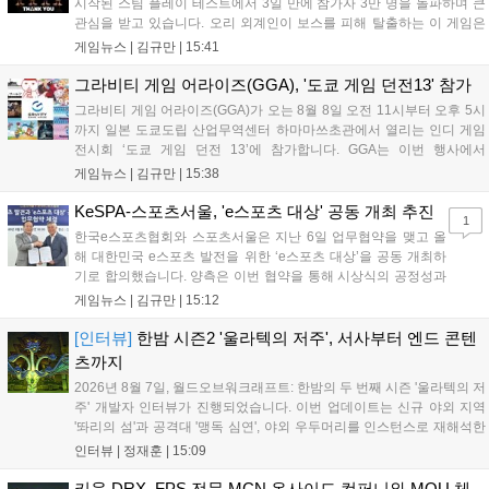
시작된 스팀 플레이 테스트에서 3일 만에 참가자 3만 명을 돌파하며 큰
관심을 받고 있습니다. 오리 외계인이 보스를 피해 탈출하는 이 게임은
최대 4인 협동을 지원하며, 소음 관리와 물리 법칙을 활용한 전략적 플레
게임뉴스 |
김규만
|
15:41
이가 핵심입니다. 라인게임즈는 수집된 이용자 피드백을 반영해 게임성
을 개선 중이며, 상세 정보는 스팀 페이지에서 확인 가능합니다....
그라비티 게임 어라이즈(GGA), '도쿄 게임 던전13' 참가
그라비티 게임 어라이즈(GGA)가 오는 8월 8일 오전 11시부터 오후 5시
까지 일본 도쿄도립 산업무역센터 하마마쓰초관에서 열리는 인디 게임
전시회 ‘도쿄 게임 던전 13’에 참가합니다. GGA는 이번 행사에서
‘JALECO ARCADE COLLECTION’ 시리즈의 미공개 작품 12종을 최초
게임뉴스 |
김규만
|
15:38
공개하며, ‘다함께 쿠키요미. 월드 한국 Ver.’ 등 다양한 인디 게임을 선보
입니다. 시연 참여 관람객에게는 선착순으로 특별 굿즈를 증정하며, 인
KeSPA-스포츠서울, 'e스포츠 대상' 공동 개최 추진
1
디 게임 생태계 활성화와 신규 타이틀 반응 확인을 목표로 합니다....
한국e스포츠협회와 스포츠서울은 지난 6일 업무협약을 맺고 올
해 대한민국 e스포츠 발전을 위한 ‘e스포츠 대상’을 공동 개최하
기로 합의했습니다. 양측은 이번 협약을 통해 시상식의 공정성과
전문성을 강화하고 MZ세대를 겨냥한 미디어 영향력을 확대해 e
게임뉴스 |
김규만
|
15:12
스포츠 전 종목을 아우르는 대표 연례 행사로 육성할 계획입니다.
김영만 회장은 10년 만에 재추진되는 이번 시상식이 e스포츠의
[인터뷰]
한밤 시즌2 '울라텍의 저주', 서사부터 엔드 콘텐
성과와 가치를 널리 알리는 권위 있는 행사가 되도록 노력하겠다
츠까지
고 밝혔습니다....
2026년 8월 7일, 월드오브워크래프트: 한밤의 두 번째 시즌 '울라텍의 저
주' 개발자 인터뷰가 진행되었습니다. 이번 업데이트는 신규 야외 지역
'똬리의 섬'과 공격대 '맹독 심연', 야외 우두머리를 인스턴스로 재해석한
'소굴'을 포함합니다. 개발진은 하우징 시스템 개선 및 신화+ 던전 로테이
인터뷰 |
정재훈
|
15:09
션, 공격대 보상 강화 등을 예고하며, 한국 팬들의 열정적인 성원에 감사
를 표했습니다....
키움 DRX, FPS 전문 MCN 온사이드 컴퍼니와 MOU 체