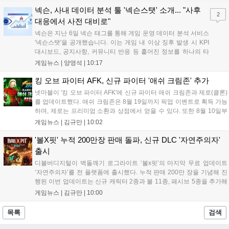
이번 업데이트를 통해 어둠 속 서큐버스...
넥슨, 사내 데이터 분석 툴 '넥슨스탯' 소개... "사후
2
대응에서 사전 대비로"
넥슨은 지난 6일 넥슨 태그를 통해 게임 운영 데이터 분석 서비스
'넥슨스탯'을 공개했습니다. 이는 게임 내 이상 징후 발생 시 KPI
대시보드, 공지사항, 커뮤니티 반응 등 흩어진 정보를 하나의 타
임라인에 연결해 원인을 빠르게 파악하도록 돕는 관제 허브입니
게임뉴스 |
양영석
|
10:17
다. 현재 25개 이상의 프로젝트에 도입된 이 서비스는 사후 대응
중심의 운영 방식을 사전 대비 체계로 전환하며 데이터 기반의 효
킹 오브 파이터 AFK, 신규 파이터 '애쉬 크림존' 추가
율적인 의사결정을 지원하고 있습니다....
넷마블이 '킹 오브 파이터 AFK'에 신규 파이터 애쉬 크림존과 제로(클론)
를 업데이트했다. 애쉬 크림존은 8월 19일까지 픽업 이벤트로 획득 가능
하며, 제로는 프리미엄 소환과 상점에서 얻을 수 있다. 또한 8월 10일부
터 14일까지 럭키 엘피 이벤트로 론을, 13일부터 26일까지 트로피칼 아
게임뉴스 |
김규만
|
10:02
일랜드 이벤트로 펫 블레이즈와 팝시를 선보일 예정이다. 이번 업데이트
로 전략적 전투의 재미가 더욱 강화될 것으로 기대된다....
'볼X핏' 누적 200만장 판매 돌파, 신규 DLC '자연주의자'
출시
디볼버디지털이 벽돌깨기 로그라이트 ‘볼x핏’의 마지막 무료 업데이트
‘자연주의자’를 전 플랫폼에 출시했다. 누적 판매 200만 장을 기념해 진
행된 이번 업데이트는 신규 캐릭터 2종과 볼 11종, 패시브 5종을 추가해
전략적 재미를 높였다. 게임은 PC와 콘솔, 모바일에서 한글판으로 즐길
게임뉴스 |
김규만
|
10:00
수 있으며, 개발사는 조만간 게임과 관련한 새로운 소식을 전할 예정이
라고 밝혀 향후 행보에 기대감을 모으고 있다. 상세 정보는 공식 홈페이
목록
검색
지에서 확인 가능하다....