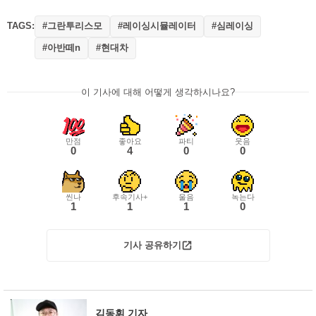
TAGS:
#그란투리스모
#레이싱시뮬레이터
#심레이싱
#아반떼n
#현대차
이 기사에 대해 어떻게 생각하시나요?
만점
좋아요
파티
웃음
0
4
0
0
씬나
후속기사+
울음
녹는다
1
1
1
0
기사 공유하기
김동휘 기자