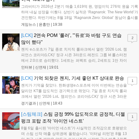
그라비티가 2026년 2분기 매출 1,619억 원, 영업이익 276억 원을 기록
하며 내실 성장을 이뤘다. 상반기 실적은 ‘Ragnarok: The New World’가
견인했다. 하반기에는 8월 18일 ‘Ragnarok Zero: Global’ 동남아 출시를
시작으로 9월 3일 ‘달려라 헤베레케 EX’, 9월 22일 ‘갈바테인’ 등 다양한
게임뉴스 |
윤홍만
|
19:38
신작을 선보인다. 4분기에는 ‘쟈레코 아케이드 콜렉션’과 ‘라이트 오디세
이’ 출시가 예정돼 있으며, 2027년에는 ‘Ragnarok 3’ 등 대작을 글로벌
[LCK]
2연속 POM '룰러', "'듀로'와 바텀 구도 연습
2
출시할 계획이다. 그라비티는 조인트벤처 설립과 라그나로크 에코 시스
많이 했다"
템 구축을 통해 신성장 동력을 확보할 방침이다....
젠지 e스포츠가 7일 종로 치지직 롤파크에서 열린 '2026 LoL 챔
피언스 코리아(LCK)' 정규 시즌 3라운드 레전드 그룹 kt 롤스터전
에서 2:0으로 승리했다. 1세트는 퍼펙트 승리, 2세트도 1만 차이
를 벌리며 25분 만에 승리하면서 말 그대로 압도적인 경기력을 선
인터뷰 |
신연재
|
19:01
보였다. '룰러' 박재혁은 1세트 코그모, 2세트 이즈리얼로 맹활약
하며 POM에 선정됐...
[LCK]
기억 되찾은 젠지, 기세 좋던 KT 상대로 완승
1
젠지가 기억을 찾았다. 한화생명e스포츠에 이어 이번에는 연승을
달리던 KT를 압도적인 경기력으로 꺾었다. 7일 종로 치지직 롤파
크에서 열린 '2026 LoL 챔피언스 코리아(LCK)' 정규 시즌 3라운
드 레전드 그룹, kt 롤스터와 젠지 e스포츠의 대결에서 젠지가 압
경기결과 |
신연재
|
18:43
승을 거뒀다. 개막주까지만 해도 급격하게 흔들리던 젠지였지만,
기억을 되찾기라도 한 듯 1,...
[스팀체크]
스팀 긍정 99% 압도적으로 긍정적, 디젤
1
펑크 포탑 조작 '아이언 네스트'
8월 6일 출시된 '아이언 네스트'가 사실적인 조작감으로 호평받으
며 스팀 신작 매출 상위권에 올랐습니다. '이터널 리턴'은 8월 13