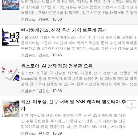
넵튠 자회사 님블뉴런이 PC 게임 '이터널 리턴'의 정규 시즌12 '세일링'
프리시즌을 시작했다. 이번 시즌은 수영복 콘셉트 스킨과 시스템 개선이
특징이며, 프리시즌은 8월 12일까지, 정규 시즌은 8월 13일부터 진행된
다. 실험체 관찰일지 추가와 후반부 전략 강화를 위한 다중 크로노 스피
게임뉴스 |
김규만
|
10:50
어 도입 등 다양한 업데이트와 풍성한 이벤트가 마련되어 이용자들의 기
대를 모으고 있다....
반지하게임즈, 신작 추리 게임 보존계 공개
서울 2033 개발사 반지하게임즈가 신작 추리 게임 보존계를 공개했다.
플레이어는 보존계 수사관이 되어 화재로 훼손된 문서 속 단어와 맥락을
복원하고 총 8건의 미제사건을 추적한다. 텍스트 기반 서사 강점을 살린
이번 게임은 정보 조합과 사건 재구성이 핵심이며, 현재 스팀 상점 페이
게임뉴스 |
김규만
|
10:46
지가 공개되었다. 반지하게임즈는 2027년 상반기 정식 출시를 목표로
개발에 박차를 가하고 있다....
원스토어, AI 창작 게임 전문관 오픈
원스토어가 7일 AI 기술로 제작된 게임을 모아 선보이는 전문관 ‘AI
Games’를 정식 오픈했다. 라그나로크 브레이커 등 20종의 게임을 별도
설치 없이 즉시 실행할 수 있으며, 향후 라인업을 확대할 계획이다. 오는
11일부터는 게임 실행 시 할인 쿠폰을 지급하는 오픈 기념 이벤트도 진
게임뉴스 |
김규만
|
10:36
행된다. 이번 서비스는 누구나 AI를 활용해 게임을 제작하고 유통할 수
있는 환경을 조성해 창작자와 이용자 모두에게 새로운 경험을 제공할 것
히간: 이루실, 신규 서버 및 SSR 캐릭터 벨로티아 추
1
으로 기대된다....
가
히간 이루실이 신규 서버 오픈과 함께 신규 SSR 캐릭터 및 대규
모 결투 콘텐츠를 추가하고 이용자 편의성을 크게 개선하는 신규
업데이트를 전격 진행한다. 넥슨은 자사가 서비스하는 서브컬처
게임 히간 이루실에 신규 서버 'world3'을 개설하고 신규 캐릭터
게임뉴스 |
윤서호
|
10:29
및 이벤트 스토리를 포함한 대규모 콘텐츠 업데이트를 적용했다.