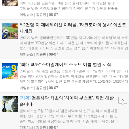
어웨이크닝을 오는 9월 10일 정식 출시합니다. 이 게임은 플레이
부담을 낮춘 MMOLite를 지향하며 전략적 전투와 선택형 PvP를
특징으로 합니다. 현재 공식 홈페이지와 앱 마켓에서 사전등록을
게임뉴스 |
김규만
|
08-07
진행 중이며 참여자에게는 초월 소환권 등 다양한 보상을 제공합
니다. 또한 카카오톡 채널 추가 시 주차별 스페셜 쿠폰과 한정 스
SD건담 지 제네레이션 이터널, '라크로아의 용사' 이벤트
킨, 경품 이벤트 등 풍성한 혜택을 마련해 이용자들의 기대를 모
재개최
으고 있습니다....
반다이 남코 엔터테인먼트가 ‘SD건담 지 제네레이션 이터널’에서 스토
리 이벤트 ‘SD건담 외전Ⅰ 지크 지온 편 라크로아의 용사’를 재개최한다.
보스 배틀로 카드다스 코인을 얻고 강적 습격 이벤트로 SSR 나이트 건
담을 획득할 수 있다. 로그인 보너스로 최대 다이아 3,000개를 지급하며,
게임뉴스 |
김규만
|
08-07
8월 31일까지 실물대 유니콘 건담 입상 피날레를 기념해 SSR 유닛을 전
원 증정한다. 또한 9월 30일까지 공식 유튜브에서 특별 프로그램을 시청
"최대 90%" 스마일게이트 스토브 여름 할인 시작
할 수 있다....
스마일게이트 게임 플랫폼 스토브가 7일부터 17일까지 500여 종의 게
임을 최대 90% 할인하는 쿨썸머 빅세일을 진행한다. 페치카 등 다양한
게임이 포함되며 3차에 걸친 할인 쿠폰도 제공된다. 15일에는 1920년대
경성 배경의 신작 그날의 신문이 출시되며, 15일부터 17일까지는 국내
게임뉴스 |
김규만
|
08-07
개발사 게임을 위한 시크릿 쿠폰도 추가 발행될 예정이다. 자세한 내용
은 공식 페이지에서 확인 가능하다....
[기획]
검은사막 최초의 '하이퍼 부스트', 직접 해봤
5
습니다
펄어비스는 7월 29일부터 '검은사막'에서 신규 및 복귀 이용자를
위한 상시 성장 시스템 '하이퍼 부스트'를 시작했습니다. 이는 단
순히 최고 레벨을 제공하는 것이 아니라, 시즌 캐릭터 육성, 올비
아 아카데미 수료, 아침의 나라 설화 진행 등 4단계 과정을 통해
기획기사 |
김규만
|
08-07