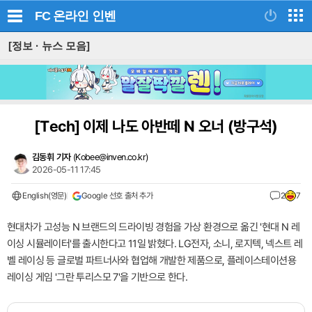
FC 온라인
인벤
[정보 · 뉴스 모음]
[Tech]
이제 나도 아반떼 N 오너 (방구석)
김동휘 기자
(
Kobee@inven.co.kr
)
2026-05-11 17:45
English(영문)
Google 선호 출처 추가
2
7
현대차가 고성능 N 브랜드의 드라이빙 경험을 가상 환경으로 옮긴 '현대 N 레
이싱 시뮬레이터'를 출시한다고 11일 밝혔다. LG전자, 소니, 로지텍, 넥스트 레
벨 레이싱 등 글로벌 파트너사와 협업해 개발한 제품으로, 플레이스테이션용
레이싱 게임 '그란 투리스모 7'을 기반으로 한다.