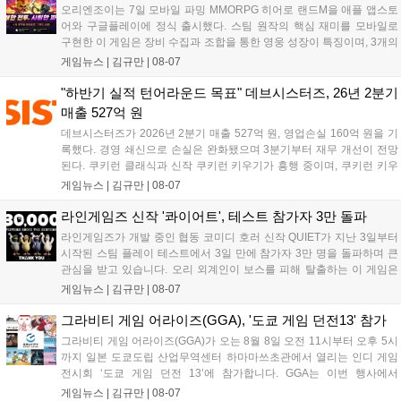
오리엔조이는 7일 모바일 파밍 MMORPG 히어로 랜드M을 애플 앱스토
어와 구글플레이에 정식 출시했다. 스팀 원작의 핵심 재미를 모바일로
구현한 이 게임은 장비 수집과 조합을 통한 영웅 성장이 특징이며, 3개의
무기 스킬을 활용한 전략적 전투와 길드전 등 다양한 콘텐츠를 제공한
게임뉴스 |
김규만
|
08-07
다. 정식 출시를 기념해 사전예약자 50만 명 달성 보상을 포함한 다양한
혜택을 지급하며, 상세 내용은 공식 라운지에서 확인할 수 있다. 이용자
"하반기 실적 턴어라운드 목표" 데브시스터즈, 26년 2분기
는 게임 접속 및 주요 콘텐츠 플레이를 통해 성장을 지원받을 수 있다....
매출 527억 원
데브시스터즈가 2026년 2분기 매출 527억 원, 영업손실 160억 원을 기
록했다. 경영 쇄신으로 손실은 완화됐으며 3분기부터 재무 개선이 전망
된다. 쿠키런 클래식과 신작 쿠키런 키우기가 흥행 중이며, 쿠키런 키우
기는 13일 첫 업데이트를 시작으로 2주 간격의 콘텐츠를 제공한다. 또한
게임뉴스 |
김규만
|
08-07
9월 미국 로블록스 개발자 컨퍼런스에 참여해 IP 생태계를 확장할 계획
이다. 회사는 비용 효율화와 신작 흥행을 통해 하반기 실적 턴어라운드
라인게임즈 신작 '콰이어트', 테스트 참가자 3만 돌파
를 이끌 방침이다....
라인게임즈가 개발 중인 협동 코미디 호러 신작 QUIET가 지난 3일부터
시작된 스팀 플레이 테스트에서 3일 만에 참가자 3만 명을 돌파하며 큰
관심을 받고 있습니다. 오리 외계인이 보스를 피해 탈출하는 이 게임은
최대 4인 협동을 지원하며, 소음 관리와 물리 법칙을 활용한 전략적 플레
게임뉴스 |
김규만
|
08-07
이가 핵심입니다. 라인게임즈는 수집된 이용자 피드백을 반영해 게임성
을 개선 중이며, 상세 정보는 스팀 페이지에서 확인 가능합니다....
그라비티 게임 어라이즈(GGA), '도쿄 게임 던전13' 참가
그라비티 게임 어라이즈(GGA)가 오는 8월 8일 오전 11시부터 오후 5시
까지 일본 도쿄도립 산업무역센터 하마마쓰초관에서 열리는 인디 게임
전시회 ‘도쿄 게임 던전 13’에 참가합니다. GGA는 이번 행사에서
‘JALECO ARCADE COLLECTION’ 시리즈의 미공개 작품 12종을 최초
게임뉴스 |
김규만
|
08-07