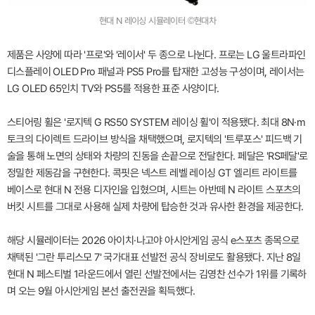
현대 N 레이싱 시뮬레이터 ©현대차
제품은 사양에 따라 '프로'와 '레이서' 두 종으로 나뉜다. 프로는 LG 울트라파인
디스플레이 OLED Pro 패널과 PS5 Pro를 탑재한 고성능 구성이며, 레이서는
LG OLED 65인치 TV와 PS5를 적용한 표준 사양이다.
스티어링 휠은 '로지텍 G RS50 SYSTEM 레이싱 휠'이 적용됐다. 최대 8N·m
토크의 다이렉트 드라이브 방식을 채택했으며, 로지텍의 '트루포스' 피드백 기
술을 통해 노면의 상태와 차량의 진동을 손끝으로 전달한다. 페달은 'RS페달'로
정밀한 제동감을 구현한다. 콕핏은 넥스트 레벨 레이싱 GT 엘리트 라이트를
베이스로 현대 N 전용 디자인을 입혔으며, 시트는 아반떼 N 라이트 스포츠의
버킷 시트를 그대로 사용해 실제 차량에 탑승한 것과 유사한 환경을 제공한다.
해당 시뮬레이터는 2026 아이치·나고야 아시안게임 공식 e스포츠 종목으로
채택된 '그란 투리스모 7' 국가대표 선발전 공식 장비로도 활용됐다. 지난 8일
현대 N 페스티벌 1라운드에서 열린 선발전에서는 김영찬 선수가 1위를 기록하
며 오는 9월 아시안게임 본선 출전권을 획득했다.