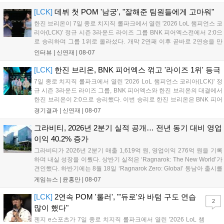
널, 15일 오후 2시 스트리머 매치, 17일 오후 7시 30분 QWER 공
연 등 다채로운 일정이 준비되어 있다. 사전 예약은 조기 마감될
[LCK]
데뷔 첫 POM '남궁', "잘해준 팀원들에게 고마워"
만큼 큰 인기를 끌고 있다....
한진 브리온이 7일 종로 치지직 롤파크에서 열린 '2026 LoL 챔피언스 코
리아(LCK)' 정규 시즌 3라운드 라이즈 그룹 BNK 피어엑스전에서 2:0으
로 승리하며 그룹 1위로 올라섰다. 개막 2연패 이후 곧바로 2연승을 만
들어내면서 이어질 4라운드에 대한 기대감을 올렸다. 다음은 이날 데뷔
인터뷰 |
신연재
|
08-07
첫 POM을 수상한 '남궁' 남궁성훈의 POM 인터뷰 전문이다....
[LCK]
한진 브리온, BNK 피어엑스 꺾고 '라이즈 1위' 등극
7일 종로 치지직 롤파크에서 열린 '2026 LoL 챔피언스 코리아(LCK)' 정
규 시즌 3라운드 라이즈 그룹, BNK 피어엑스와 한진 브리온의 대결에서
한진 브리온이 2:0으로 승리했다. 이번 승리로 한진 브리온은 BNK 피어
엑스를 제치고 라이즈 그룹 1위로 올라섰다. 1세트, 한진 브리온이 '로머'
경기결과 |
신연재
|
08-07
조우진의 로크를 중심으로 게임을 유리하게 풀어갔다. '...
그라비티, 2026년 2분기 실적 공개… 전년 동기 대비 영업
이익 40.2% 증가
그라비티가 2026년 2분기 매출 1,619억 원, 영업이익 276억 원을 기록
하며 내실 성장을 이뤘다. 상반기 실적은 ‘Ragnarok: The New World’가
견인했다. 하반기에는 8월 18일 ‘Ragnarok Zero: Global’ 동남아 출시를
시작으로 9월 3일 ‘달려라 헤베레케 EX’, 9월 22일 ‘갈바테인’ 등 다양한
게임뉴스 |
윤홍만
|
08-07
신작을 선보인다. 4분기에는 ‘쟈레코 아케이드 콜렉션’과 ‘라이트 오디세
이’ 출시가 예정돼 있으며, 2027년에는 ‘Ragnarok 3’ 등 대작을 글로벌
[LCK]
2연속 POM '룰러', "'듀로'와 바텀 구도 연습
2
출시할 계획이다. 그라비티는 조인트벤처 설립과 라그나로크 에코 시스
많이 했다"
템 구축을 통해 신성장 동력을 확보할 방침이다....
젠지 e스포츠가 7일 종로 치지직 롤파크에서 열린 '2026 LoL 챔