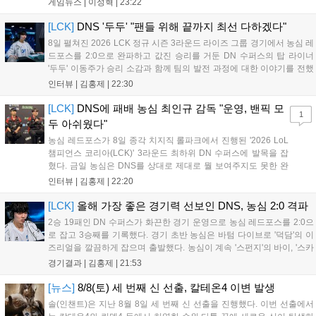
게임뉴스 |
이성혁
|
23:22
로운 이벤트가 열리고, 캐릭터 렌더링 개선 및 랜덤 코스튬 등 편
의성도 강화된다. 8월 11일까지 사용 가능한 교환 코드 3종이 제
[LCK]
DNS '두두' "팬들 위해 끝까지 최선 다하겠다"
공되며, 상세 일정은 공식 채널을 통해 확인할 수 있다....
8일 펼쳐진 2026 LCK 정규 시즌 3라운드 라이즈 그룹 경기에서 농심 레
드포스를 2:0으로 완파하고 값진 승리를 거둔 DN 수퍼스의 탑 라이너
'두두' 이동주가 승리 소감과 함께 팀의 발전 과정에 대한 이야기를 전했
다. 먼저 오랜만의 2:0 완승에 대해 '두두'는 "진짜 오랜만에 거둔 2:0 승
인터뷰 |
김홍제
|
22:30
리라 기쁘다. 특히 불리했던 1세트를 역전승으로 이끌어내...
[LCK]
DNS에 패배 농심 최인규 감독 "운영, 밴픽 모
1
두 아쉬웠다"
농심 레드포스가 8일 종각 치지직 롤파크에서 진행된 '2026 LoL
챔피언스 코리아(LCK)' 3라운드 최하위 DN 수퍼스에 발목을 잡
혔다. 금일 농심은 DNS를 상대로 제대로 뭘 보여주지도 못한 완
패를 당하고 말았다. 이하 농심 레드포스 최인규 감독과 '리헨즈'
인터뷰 |
김홍제
|
22:20
손시우의 인터뷰 전문이다. Q. 금일 DNS에 0:2로 패배했는데? 최
인규 감독 : 모든 경...
[LCK]
올해 가장 좋은 경기력 선보인 DNS, 농심 2:0 격파
2승 19패인 DN 수퍼스가 화끈한 경기 운영으로 농심 레드포스를 2:0으
로 잡고 3승째를 기록했다. 경기 초반 농심은 바텀 다이브로 '덕담'의 이
즈리얼을 깔끔하게 잡으며 출발했다. 농심이 계속 '스펀지'의 바이, '스카
웃'의 신드라가 맹활약하며 초반부터 잡은 주도권을 계속 잘 굴렸다.
경기결과 |
김홍제
|
21:53
DNS는 불리하지만 골드 차이는 크게 벌어지지 않으며 잘 따라가고 있
었...
[뉴스]
8/8(토) 세 번째 신 선출, 칼테온4 이변 발생
솔(인챈트)은 지난 8월 8일 세 번째 신 선출을 진행했다. 이번 선출에서