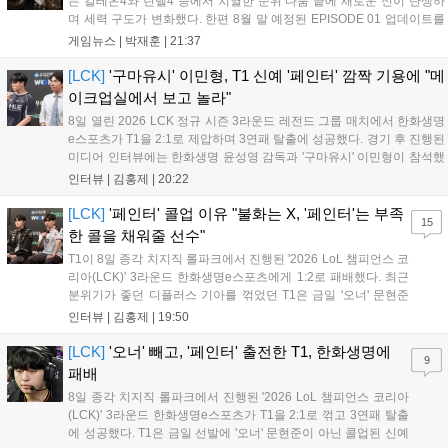
는 칼테온4와 린델4 등에서 치열한 순위 다툼 끝에 새로운 신이 탄생하
며 세력 구도가 변화했다. 한편 8월 말 예정된 EPISODE 01 업데이트를
통해 월드 콘텐츠가 추가될 예정이며, 이를 통해 추후 주신 및 절대신에
게임뉴스 |
박재훈
|
21:37
대한 정보가 공개될 것으로 기대된다. 서버별 입지 확보를 위한 경쟁은
더욱 가속화될 전망이다....
[LCK]
'구마유시' 이민형, T1 신예 '페인터' 깜짝 기용에 "메
이크업실에서 보고 놀라"
8일 열린 2026 LCK 정규 시즌 3라운드 레전드 그룹 매치에서 한화생명
e스포츠가 T1을 2:1로 제압하며 3연패 탈출에 성공했다. 경기 후 진행된
미디어 인터뷰에는 한화생명 윤성영 감독과 '구마유시' 이민형이 참석했
다. 먼저 승리 소감에 대해 윤성영 감독은 "오랜만에 승리해 기분이 좋고,
인터뷰 |
김홍제
|
20:22
남은 경기도 잘 준비하겠다"고 밝혔으며, '구마유시' 역시 "3...
[LCK]
'페인터' 콜업 이유 "불화는 X, '페인터'는 부족
15
한 콜을 채워줄 선수"
T1이 8일 종각 치지직 롤파크에서 진행된 '2026 LoL 챔피언스 코
리아(LCK)' 3라운드 한화생명e스포츠에게 1:2로 패배했다. 최근
분위기가 좋던 디플러스 기아를 꺾었던 T1은 금일 '오너' 문현준
을 빼고 신예 '페인터' 김은후를 투입시키는 강수를 뒀으나 결국
인터뷰 |
김홍제
|
19:50
아쉬운 결과를 맞이하게 됐다. 이하 T1 임재현 감독대행과 '페이
즈' 김수환의 인터뷰 내...
[LCK]
'오너' 빼고, '페인터' 출전한 T1, 한화생명에
9
패배
8일 종각 치지직 롤파크에서 진행된 '2026 LoL 챔피언스 코리아
(LCK)' 3라운드 한화생명e스포츠가 T1을 2:1로 꺾고 3연패 탈출
에 성공했다. T1은 금일 선발에 '오너' 문현준이 아닌 콜업된 신예