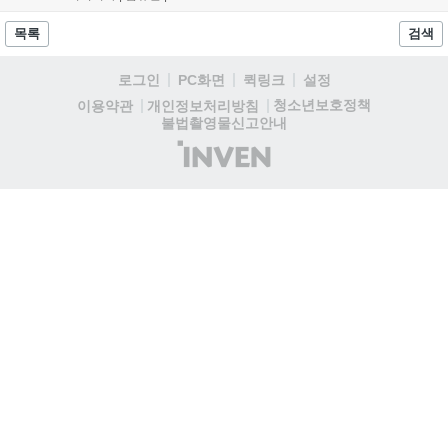
게임에 적응하며 공방합 750을 목표로 성장하는 구조입니다. 이
용자는 과제를 완수하며 동(V) 투발라 장비와 검은별 무기, 카라
목록
검색
자드 장신구 등을 획득해 주요 콘텐츠에 진입할 수 있습니다....
로그인
PC화면
퀵링크
설정
청소년보호정책
이용약관
개인정보처리방침
불법촬영물신고안내
(주)
인
벤