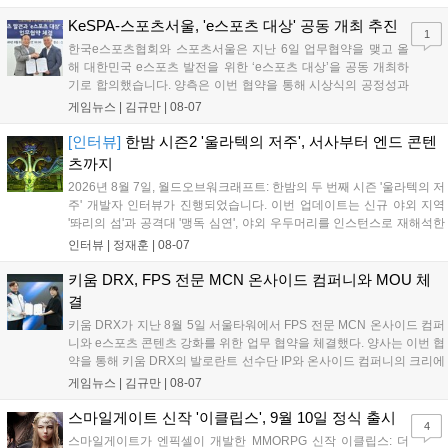
공개하며, ‘다함께 쿠키요미. 월드 한국 Ver.’ 등 다양한 인디 게임을 선보
입니다. 시연 참여 관람객에게는 선착순으로 특별 굿즈를 증정하며, 인
KeSPA-스포츠서울, 'e스포츠 대상' 공동 개최 추진
1
디 게임 생태계 활성화와 신규 타이틀 반응 확인을 목표로 합니다....
한국e스포츠협회와 스포츠서울은 지난 6일 업무협약을 맺고 올
해 대한민국 e스포츠 발전을 위한 ‘e스포츠 대상’을 공동 개최하
기로 합의했습니다. 양측은 이번 협약을 통해 시상식의 공정성과
전문성을 강화하고 MZ세대를 겨냥한 미디어 영향력을 확대해 e
게임뉴스 |
김규만
|
08-07
스포츠 전 종목을 아우르는 대표 연례 행사로 육성할 계획입니다.
김영만 회장은 10년 만에 재추진되는 이번 시상식이 e스포츠의
[인터뷰]
한밤 시즌2 '울라텍의 저주', 서사부터 엔드 콘텐
성과와 가치를 널리 알리는 권위 있는 행사가 되도록 노력하겠다
츠까지
고 밝혔습니다....
2026년 8월 7일, 월드오브워크래프트: 한밤의 두 번째 시즌 '울라텍의 저
주' 개발자 인터뷰가 진행되었습니다. 이번 업데이트는 신규 야외 지역
'똬리의 섬'과 공격대 '맹독 심연', 야외 우두머리를 인스턴스로 재해석한
'소굴'을 포함합니다. 개발진은 하우징 시스템 개선 및 신화+ 던전 로테이
인터뷰 |
정재훈
|
08-07
션, 공격대 보상 강화 등을 예고하며, 한국 팬들의 열정적인 성원에 감사
를 표했습니다....
키움 DRX, FPS 전문 MCN 온사이드 컴퍼니와 MOU 체
결
키움 DRX가 지난 8월 5일 서울타워에서 FPS 전문 MCN 온사이드 컴퍼
니와 e스포츠 콘텐츠 강화를 위한 업무 협약을 체결했다. 양사는 이번 협
약을 통해 키움 DRX의 발로란트 선수단 IP와 온사이드 컴퍼니의 크리에
이터 네트워크를 결합하여 정규 및 특별 콘텐츠를 공동 기획한다. 또한
게임뉴스 |
김규만
|
08-07
디지털 콘텐츠 제작을 넘어 팬들이 직접 참여하는 오프라인 행사 등 온·
오프라인 연계 프로그램을 순차적으로 선보이며 e스포츠 생태계 확장에
스마일게이트 신작 '이클립스', 9월 10일 정식 출시
4
나설 계획이다....
스마일게이트가 엔픽셀이 개발한 MMORPG 신작 이클립스: 더