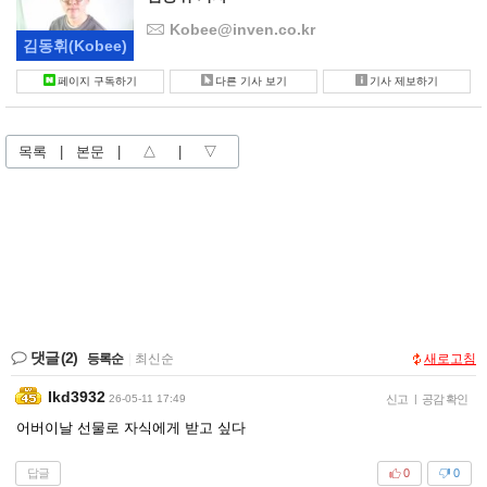
Kobee@inven.co.kr
김동휘
(Kobee)
페이지 구독하기
다른 기사 보기
기사 제보하기
목록
|
본문
|
△
|
▽
댓글
(2)
등록순
|
최신순
새로고침
Ikd3932
26-05-11 17:49
신고
|
공감 확인
어버이날 선물로 자식에게 받고 싶다
답글
0
0