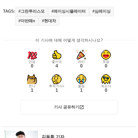
TAGS:
#그란투리스모
#레이싱시뮬레이터
#심레이싱
#아반떼n
#현대차
이 기사에 대해 어떻게 생각하시나요?
만점
좋아요
파티
웃음
0
4
0
0
씬나
후속기사+
울음
녹는다
1
1
1
0
기사 공유하기
김동휘 기자