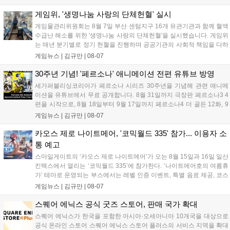
태그 시스템에 대한 호불호가 갈리며 복합적 평가를 기록 중입니
다. 유비소프트의 '고스트리콘: 와일드랜드'는 7년 만의 대규모 업
게임위, '생명나눔 사랑의 단체헌혈' 실시
데이트 '라스트 라이츠'와 함께 95% 할인 중입니다....
게임물관리위원회는 8월 7일 부산 센텀지구 16개 유관기관과 함께 혈액
수급난 해소를 위한 '생명나눔 사랑의 단체헌혈'을 실시했습니다. 게임위
는 매년 분기별로 정기 헌혈을 진행하며 공공기관의 사회적 책임을 다하
고 있으며, 이번 행사에는 영화진흥위원회 등 14개 기관 임직원이 동참
게임뉴스 |
김규만
|
08-07
해 생명 나눔을 실천했습니다. 서태건 위원장은 이웃의 생명을 지키는
따뜻한 실천에 참여한 모든 임직원에게 감사의 뜻을 전하며 헌혈 문화
30주년 기념! '페르소나' 애니메이션 전편 유튜브 방영
확산에 앞장섰습니다....
세가퍼블리싱코리아가 페르소나 시리즈 30주년을 기념해 관련 애니메
이션을 유튜브에서 무료 공개합니다. 8월 31일까지 극장판 페르소나3 4
편을 시작으로, 8월 18일부터 9월 17일까지 페르소나4 더 골든 12화, 9
월 15일부터 10월 14일까지 페르소나5 시리즈가 순차 공개됩니다. 또한
게임뉴스 |
김규만
|
08-07
8월 16일까지 SNS를 통해 축하 메시지를 모집하며, 선정된 내용은 기념
영상 및 대형 전광판에 소개될 예정입니다....
카오스 제로 나이트메어, '코믹월드 335' 참가... 이용자 소
통 예고
스마일게이트의 ‘카오스 제로 나이트메어’가 오는 8월 15일과 16일 일산
킨텍스에서 열리는 ‘코믹월드 335’에 참가한다. ‘나이트메어호의 여름휴
가’ 테마로 운영되는 부스에서는 레벨 인증 이벤트, 특별 음료 제공, 코스
프레 모델 포토존 등 다채로운 행사가 진행된다. 유명 코스어 7인이 캐릭
게임뉴스 |
김규만
|
08-07
터로 변신해 이용자를 맞이하며, SNS 인증 시 추가 굿즈도 증정한다. 자
세한 정보는 공식 커뮤니티에서 확인 가능하다....
스퀘어 에닉스 공식 굿즈 스토어, 판매 국가 확대
스퀘어 에닉스가 한국을 포함한 아시아·오세아니아 10개국을 대상으로
공식 온라인 스토어 스퀘어 에닉스 스토어 플러스의 서비스 지역을 확대