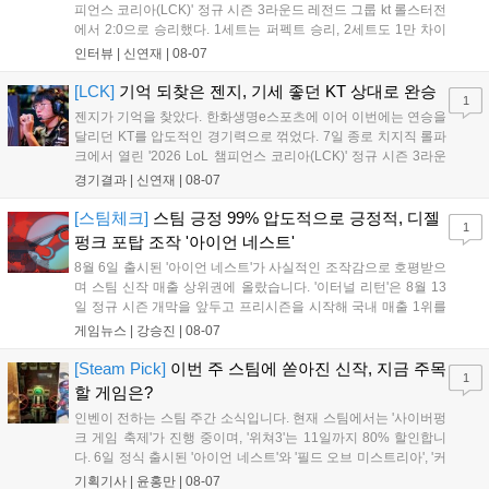
피언스 코리아(LCK)' 정규 시즌 3라운드 레전드 그룹 kt 롤스터전
에서 2:0으로 승리했다. 1세트는 퍼펙트 승리, 2세트도 1만 차이
를 벌리며 25분 만에 승리하면서 말 그대로 압도적인 경기력을 선
인터뷰 |
신연재
|
08-07
보였다. '룰러' 박재혁은 1세트 코그모, 2세트 이즈리얼로 맹활약
하며 POM에 선정됐...
[LCK]
기억 되찾은 젠지, 기세 좋던 KT 상대로 완승
1
젠지가 기억을 찾았다. 한화생명e스포츠에 이어 이번에는 연승을
달리던 KT를 압도적인 경기력으로 꺾었다. 7일 종로 치지직 롤파
크에서 열린 '2026 LoL 챔피언스 코리아(LCK)' 정규 시즌 3라운
드 레전드 그룹, kt 롤스터와 젠지 e스포츠의 대결에서 젠지가 압
경기결과 |
신연재
|
08-07
승을 거뒀다. 개막주까지만 해도 급격하게 흔들리던 젠지였지만,
기억을 되찾기라도 한 듯 1,...
[스팀체크]
스팀 긍정 99% 압도적으로 긍정적, 디젤
1
펑크 포탑 조작 '아이언 네스트'
8월 6일 출시된 '아이언 네스트'가 사실적인 조작감으로 호평받으
며 스팀 신작 매출 상위권에 올랐습니다. '이터널 리턴'은 8월 13
일 정규 시즌 개막을 앞두고 프리시즌을 시작해 국내 매출 1위를
기록했습니다. 25주년을 맞은 '고스트 리콘' 시리즈는 8월 6일 쇼
게임뉴스 |
강승진
|
08-07
케이스와 함께 대규모 할인을 진행하며 순위가 급상승했고, 신작
'마블 투혼: 파이팅 소울즈'와 레트로 수리 시뮬레이션 '리스토
[Steam Pick]
이번 주 스팀에 쏟아진 신작, 지금 주목
1
리'도 스팀에 정식 출시되었습니다....
할 게임은?
인벤이 전하는 스팀 주간 소식입니다. 현재 스팀에서는 '사이버펑
크 게임 축제'가 진행 중이며, '위쳐3'는 11일까지 80% 할인합니
다. 6일 정식 출시된 '아이언 네스트'와 '필드 오브 미스트리아', '커
세어 코브'가 호평받고 있습니다. 한편, 7일 출시된 '마블 투혼'은
기획기사 |
윤홍만
|
08-07