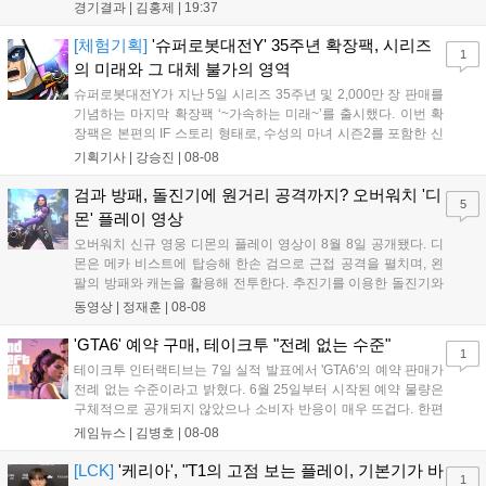
'페인터' 김은후를 투입했지만, 결국 1:2로 패배하고 말았다. T1은
경기결과 |
김홍제
|
19:37
'케리아'의 카밀이 좋은 플레이를 통해 한화생명 바텀 듀오의 점멸
을 빼냈다....
[체험기획]
'슈퍼로봇대전Y' 35주년 확장팩, 시리즈
1
의 미래와 그 대체 불가의 영역
슈퍼로봇대전Y가 지난 5일 시리즈 35주년 및 2,000만 장 판매를
기념하는 마지막 확장팩 ‘~가속하는 미래~’를 출시했다. 이번 확
장팩은 본편의 IF 스토리 형태로, 수성의 마녀 시즌2를 포함한 신
규 참전작과 크로스오버 합체기를 선보이며 작품을 완결 짓는다.
기획기사 |
강승진
|
08-08
기존 연출의 한계와 로봇 게임 시장의 어려움 속에서도 팬들이 원
하는 몰입감 있는 서사와 조합을 구현하며 시리즈의 미래를 향한
검과 방패, 돌진기에 원거리 공격까지? 오버워치 '디
5
새로운 가능성을 제시했다....
몬' 플레이 영상
오버워치 신규 영웅 디몬의 플레이 영상이 8월 8일 공개됐다. 디
몬은 메카 비스트에 탑승해 한손 검으로 근접 공격을 펼치며, 왼
팔의 방패와 캐논을 활용해 전투한다. 추진기를 이용한 돌진기와
참격 형태의 궁극기를 보유했고, 메카 파괴 시 맨몸으로 기관총을
동영상 |
정재훈
|
08-08
사용하는 특징이 있다. 디몬은 오는 8월 12일 시작되는 시즌4 부
산의 영웅들 업데이트를 통해 정식 출시될 예정이다....
'GTA6' 예약 구매, 테이크투 "전례 없는 수준"
1
테이크투 인터랙티브는 7일 실적 발표에서 'GTA6'의 예약 판매가
전례 없는 수준이라고 밝혔다. 6월 25일부터 시작된 예약 물량은
구체적으로 공개되지 않았으나 소비자 반응이 매우 뜨겁다. 한편
11월 19일 PS5와 Xbox 시리즈 X|S로 정식 출시될 예정이며, 록
게임뉴스 |
김병호
|
08-08
스타 게임즈는 한국 시각 28일 오전 4시 넷플릭스를 통해 장편 영
상 'Grand Theft Auto VI: An Extended Look'을 최초 공개할 계획
[LCK]
'케리아', "T1의 고점 보는 플레이, 기본기가 바
1