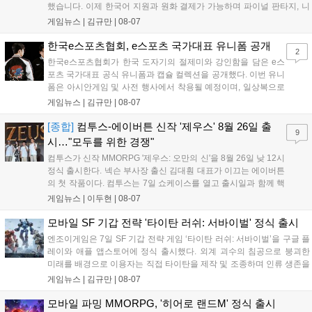
했습니다. 이제 한국어 지원과 원화 결제가 가능하며 파이널 판타지, 니
어 등 주요 게임의 피규어, 굿즈를 구매할 수 있습니다. 신상품이 순차적
게임뉴스 |
김규만
|
08-07
으로 추가될 예정이며 이용자는 사이트에서 국가를 한국으로 설정해 이
용 가능합니다....
한국e스포츠협회, e스포츠 국가대표 유니폼 공개
2
한국e스포츠협회가 한국 도자기의 절제미와 강인함을 담은 e스
포츠 국가대표 공식 유니폼과 캡슐 컬렉션을 공개했다. 이번 유니
폼은 아시안게임 및 사전 행사에서 착용될 예정이며, 일상복으로
구성된 컬렉션은 오는 8월 28일부터 골스튜디오 공식 홈페이지
게임뉴스 |
김규만
|
08-07
와 무신사, 오프라인 매장에서 판매된다. 다만 아시안게임 결선에
서는 대회 규정에 따라 별도의 유니폼을 착용할 계획이다....
[종합]
컴투스-에이버튼 신작 '제우스' 8월 26일 출
9
시…"모두를 위한 경쟁"
컴투스가 신작 MMORPG '제우스: 오만의 신'을 8월 26일 낮 12시
정식 출시한다. 넥슨 부사장 출신 김대훤 대표가 이끄는 에이버튼
의 첫 작품이다. 컴투스는 7일 쇼케이스를 열고 출시일과 함께 핵
심 콘텐츠, 유료화 정책, 운영 방향을 공개했다. 캐릭터명 선점은
게임뉴스 |
이두현
|
08-07
8월 13일 오후 8시 시작한다. '제우스: 오만의 신'은 최고신 제우스
의 오만으로 균열이...
모바일 SF 기갑 전략 '타이탄 러쉬: 서바이벌' 정식 출시
엔조이게임은 7일 SF 기갑 전략 게임 ‘타이탄 러쉬: 서바이벌’을 구글 플
레이와 애플 앱스토어에 정식 출시했다. 외계 괴수의 침공으로 붕괴한
미래를 배경으로 이용자는 직접 타이탄을 제작 및 조종하며 인류 생존을
위한 전투를 펼친다. 지휘관 모집, 피난처 운영, 연맹 협동 콘텐츠가 특징
게임뉴스 |
김규만
|
08-07
이며 출시를 기념해 접속 시 영웅 경험치와 다이아몬드 등 다양한 성장
지원 보상을 제공한다. 상세 내용은 공식 커뮤니티에서 확인 가능하다....
모바일 파밍 MMORPG, '히어로 랜드M' 정식 출시