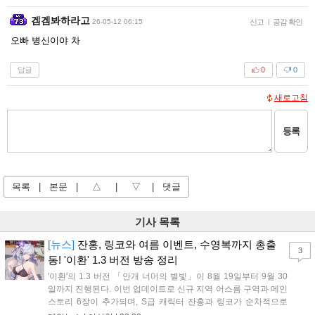
겜겜봐하라고
26-05-12 06:15
신고
|
공감 확인
오빠 병신이야 차
답글
0
0
새로고침
등록
목록
|
본문
|
△
|
▽
|
댓글
기사 목록
[뉴스]
잔홍, 링코와 여름 이벤트, 수영복까지 총출
3
동! '이환' 1.3 버전 방송 정리
'이환'의 1.3 버전 「안개 너머의 별빛」이 8월 19일부터 9월 30
일까지 진행된다. 이번 업데이트로 신규 지역 어스름 구역과 메인
스토리 6장이 추가되며, S급 캐릭터 잔홍과 링코가 순차적으로
등장한다. 여름 시즌을 맞아 비치발리볼, 수상 오토바이 등 다채