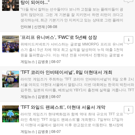
이다....
탕이 되어야..."
"다들 워낙 잘하는 선수들이다 보니까 고점을 보는 플레이들이 굉
장히 많았어요. 그런 게 기본을 잘 지키면서 하면 리턴이 크다고
생각하는데, 최근 기본기가 안 지켜지고 있는 상태로 그런 플레이
를 추구하다 보니까 팀적으로 안 좋은 사고가 계속 많이 났던 것
인터뷰 |
신연재
|
08-08
같습니다." T1은 6일 서울 종로구 치지직 롤파크에서 열린 '2026
LoL 챔피언스 코리아(LCK)'...
'프리프 유니버스', 'FWC'로 5년째 성장
1
위메이드커넥트가 서비스하는 글로벌 MMORPG 프리프 유니버
스가 출시 5년 차에 역대 최고 실적을 달성하며 누적 매출 1천억
원을 돌파했습니다. 이는 매년 전용 서버에서 진행되는 글로벌 e
스포츠 대회 FWC의 영향이 큽니다. FWC는 이용자가 동일한 조
게임뉴스 |
김병호
|
08-07
건에서 시즌을 함께 즐기는 구조로, 올해 4월 시작된 FWC 2026
은 전년 대비 매출과 이용자 지표가 대폭 상승하는 성과를 냈습니
'TFT 코리아 인비테이셔널', 8일 더현대서 개최
다. 오는 10월 필리핀 마닐라에서 총상금 11만 달러 규모의 제4회
라이엇 게임즈가 주최하는 'TFT 코리아 인비테이셔널'이 8일 오후 2시
FWC 그랜드 파이널이 개최될 예정이며, 위메이드커넥트는 이를
서울 여의도 더현대 서울에서 열립니다. 이번 대회에는 한국의 박찬서와
통해 커뮤니티 중심의 장기 성장 모델을 지속할 방침입니다....
김주한, 일본의 타이틀, 베트남의 YBY1이 출전해 실력을 겨룹니다. TFT
는 소속팀 없이 개인 자격으로 참가하는 독특한 대회 구조를 가지며, 누
게임뉴스 |
김병호
|
08-07
구나 참여 가능한 '소파에서 왕관까지'라는 철학을 실천하고 있습니다.
17일까지 이어지는 이번 행사는 신규 세트 체험과 공연 등 다양한 즐길
'TFT 와일드 팬페스트', 더현대 서울서 개막
1
거리를 제공하며, 이후 현대백화점 판교점에서도 행사가 이어질 예정입
라이엇 게임즈가 현대백화점과 함께 역대 최대 규모의 TFT 오프
니다. 연말에는 라스베이거스 오픈이 개최됩니다....
라인 축제인 'TFT 와일드 팬페스트'를 개최했다. 7일부터 17일까
지 더현대 서울에서 열리며 이후 판교점으로 이동한다. 행사장에
는 체험, 스페셜, 무대 존이 마련됐으며 8일 오후 2시 인비테이셔
게임뉴스 |
김병호
|
08-07