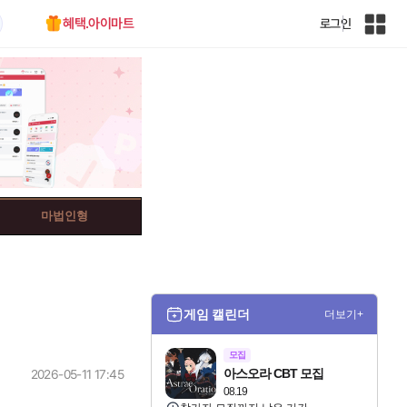
혜택.아이마트
로그인
인
벤
전
체
사
이
트
맵
마법인형
게임 캘린더
더보기+
모집
아스오라 CBT 모집
2026-05-11 17:45
08.19