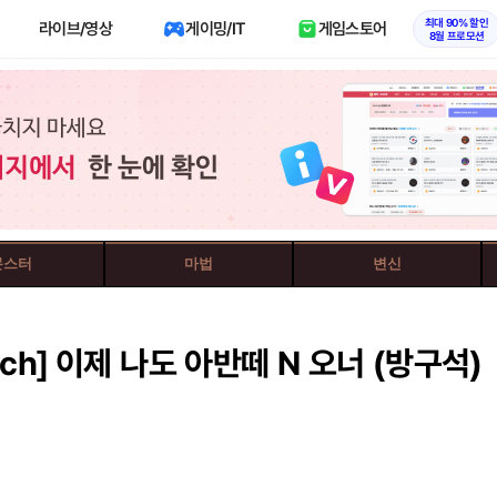
최대 90% 할인
라이브/영상
게이밍/IT
게임스토어
8월 프로모션
몬스터
마법
변신
ch]
이제 나도 아반떼 N 오너 (방구석)