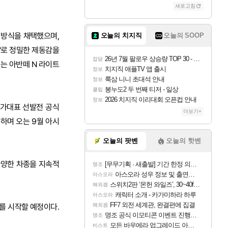
새로고침
브 방식을 채택했으며,
오늘의 치지직
오늘의 SOOP
'로 정밀한 제동감을
26년 7월 팔로우 상승량 TOP 30 - 월간 치지직
잡담
는 아반떼 N 라이트
치지직 애플TV 앱 출시
정보
룩삼 니니 초대석 안내
정보
봉누도2 두 번째 티저 - 일상
클립
2026 치지직 이리대회 오픈컵 안내
정보
국가대표 선발전 공식
더보기+
하며 오는 9월 아시
오늘의 팟벤
오늘의 핫벤
 다양한 차종을 지속적
[무무기획 · 새출발] 기간 한정 의뢰 이벤트
명조
아스오라 성우 정보 및 출연작 모음
아스오라
스위치2판 ‘몬헌 와일즈’, 30~40fps 목표 추정
해외겜
캐릭터 소개 - 카가미하라 하루
아스오라
FF7 외전 세계관, 완결편에 집결
판매를 시작할 예정이다.
해외겜
명조 공식 이모티콘 이벤트 진행해봤습니다! 참여부터 추첨까지????
명조
모든 바우에라 업그레이드 아이템 획득 위치 공략 (89개)
비스트