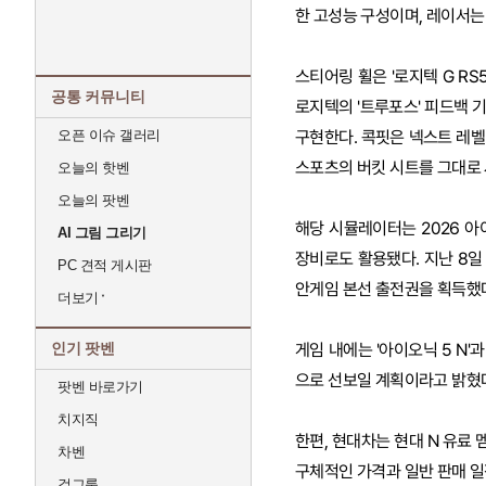
한 고성능 구성이며, 레이서는 
스티어링 휠은 '로지텍 G RS
공통 커뮤니티
로지텍의 '트루포스' 피드백 
오픈 이슈 갤러리
구현한다. 콕핏은 넥스트 레벨
스포츠의 버킷 시트를 그대로 
오늘의 핫벤
오늘의 팟벤
해당 시뮬레이터는 2026 아
AI 그림 그리기
장비로도 활용됐다. 지난 8일
PC 견적 게시판
안게임 본선 출전권을 획득했
더보기
인기 팟벤
게임 내에는 '아이오닉 5 N'
으로 선보일 계획이라고 밝혔
팟벤 바로가기
치지직
한편, 현대차는 현대 N 유료 멤
차벤
구체적인 가격과 일반 판매 일
걸그룹