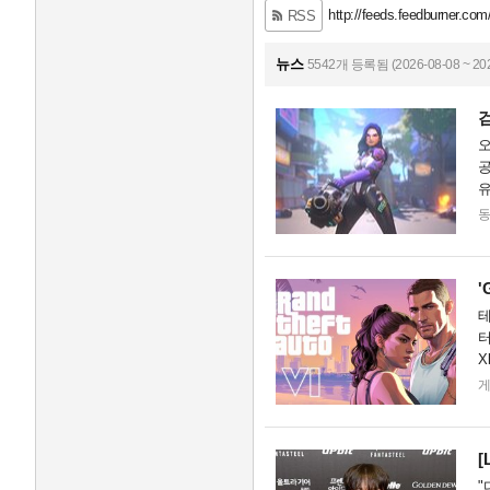
http://feeds.feedburner.com
RSS
뉴스
5542개 등록됨 (2026-08-08 ~ 202
오
공
유
의
'
테
터
X
영
[
"