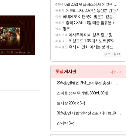
8월 28일 넷플릭스에서 예고편 공개 예정
GTA6
메모리 3사, 2027년 생산분 완판?
해외겜
국내에도 이쁜곳이 많은것 같습니다
여행
중국 CXMT, D램 매출 점유율 7%…글로벌 4위로 부상
해외겜
명조
명조
아사쿠라 마이 성우 정보 및 주요 필모
아스오라
리싱크드 1.06 패치노트 (8/5)
리싱크드
혹시 이 만화 아시는 분 계신가요
애니클립
새로고침
핫딜
게시판
더보기+
29%할인!벨킨 3in1고속 무선 충전기 갤럭시S26 아이폰17 호환
스파클 생수 무라벨, 330ml, 60개
토시살 200g x 5팩
31%할인 테팔 인덕션 스텐 티타늄 1X 디네토 프라이팬 28CM
감자탕 3kg