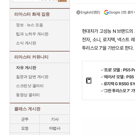
English(영문)
Google 선호 출처
리마스터 화제 집중
정보 · 뉴스 모음
현대차가 고성능 N 브랜드의 
팁과 노하우 게시판
전자, 소니, 로지텍, 넥스트
소식 게시판
투리스모 7'을 기반으로 한다.
리마스터 커뮤니티
자유 게시판
- '프로' 모델 : PS5
질문과 답변 게시판
- '레이서' 모델 : PS
📒
- 로지텍 G RS50 
스크린샷 갤러리
- '그란 투리스모 7'
동영상 갤러리
클래스 게시판
군주
기사
요정
마법사