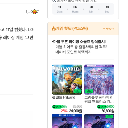
참가자 모집까지 남은 기간
11
06
20
38
2
7
Days
Hours
Min
Sec
게임 핫딜 (PC/스팀)
 11일 밝혔다. LG
스토어+
 레이싱 게임 '그란
마블 투혼 파이팅 소울즈 정식출시!
마블 히어로 총 출동&화려한 격투!
네이버 포인트 혜택까지!
인벤게임즈 8월 특별 할인!
드래곤소드: 어웨이크닝 입점!
문명 7 특별 할인!
귀무자: 검의 길 예약 판매 중!
비스트 오브 리인카네이션 정식 출시!
커세어 코브 출시 기념 할인!
더 렐릭 퍼스트 가디언 정식 출시
베데스다 40주년 기념 할인 중!
캡콤 프렌차이즈 할인 진행 중!
캡콤 일부 상품 상시 할인
스타워즈 은하계 레이서
로블록스 기프트 카드 공식 입점
인기 퍼블리셔 모음!
스팀으로 만나는 드래곤소드!
조선&고려 DLC 출시 예정
10% 할인과
게임프릭 신작 IP
해적'섬'을 발전시키자!
설화x하드코어 액션!
베데스다의 명작들을
몬헌, 바하 등 인기 IP를
몬헌 와일즈 & 드래곤즈 도그마2
인벤게임즈에서 10% 추가 적립
Robux를 가장 안전하고
최대 90% 할인가를 만나보세요!
네이버혜택과 함께 만나보세요!
50%할인&추가 적립까지!
이니&베니 혜택까지!
네이버 혜택가와 함께 예약하세요!
할인&네이버혜택으로 만나보세요!
네이버페이 혜택과 만나보세요!
40주년 프로모션으로 만나보세요!
할인가에 만나보세요!
일부 에디션 상시 할인!
혜택으로 예약 판매 중
편안하게 충전하세요
팰월드 Palworld
그랑블루 판타지 리
링크 엔드리스 라그
나로크 업그레이드
5%
32,000
5,000
킷 Granblue Fantasy
25%
24,000원
36,800원
Relink Endless Ragn
arok Upgrade Kit DL
C