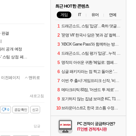
최근 HOT한 콘텐츠
게임
IT
유머
연예
1
드래곤소드, 스팀 '압긍'…축하 댓글 달고 게임 코드 받자!
사 판결
2
'문명 VII' 한국사 담은 '붓과 검' 컬렉션 파트 2 출시
시
3
'XBOX Game Pass'와 함께하는 방구석 피서 게임 4종!
일러 공개 예정
4
드래곤소드, 스팀 평가 '압긍'...누적 판매량 20만장 돌파
히로인 전원이 오타쿠, '미술부 그녀 -Girlfailure Art Club-' 스팀 상점 페이지 공개
5
명작의 아쉬운 귀환 '헤일로: 캠페인 이볼브드'
6
싱글 패키지라는 점 찍고 돌아온 '드래곤소드: 어웨이크닝'
이전페이지
맨위로
7
이번 주 출시! 게임프리크 신작, '비스트 오브 리인카네이션'
8
메타크리틱 83점, '어센드 투 제로' 정식 출시!
새로고침
9
포기하지 않는 집념 보여준 KC, T1 잡았다
10
브라운더스트2, 한국 코스튬 수정… 이준희 PD "안 하면 서비스 지속 불가"
감
0
공감 확인
신고
PC 견적이 궁금하다면?
답글
IT인벤 견적게시판