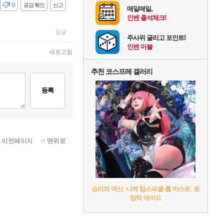
감
0
공감 확인
신고
매일매일,
인벤 출석체크!
답글
주사위 굴리고 포인트!
인벤 마블
새로고침
추천 코스프레 갤러리
등록
이전페이지
맨위로
승리의 여신: 니케 팀스파클-륨 마스트: 로
망틱 메이드