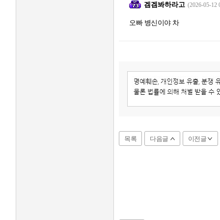
겜겜봐하라고
(2026-05-12 
오빠 병신이야 차
목록
다음글
이전글