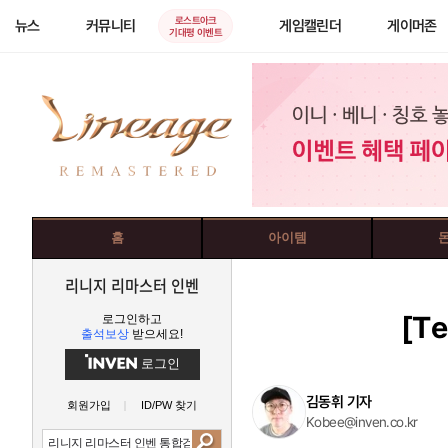
로스트아크
뉴스
커뮤니티
게임캘린더
게이머존
기대평 이벤트
홈
아이템
리니지 리마스터 인벤
[Te
로그인하고
출석보상
받으세요!
로그인
김동휘 기자
회원가입
ID/PW 찾기
Kobee@inven.co.kr