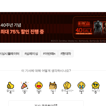
이싱시뮬레이터
#심레이싱
#아반떼n
#현대차
이 기사에 대해 어떻게 생각하시나요?
좋아요
파티
웃음
씬나
후속기사+
울음
녹는다
4
0
0
1
1
1
0
기사 공유하기