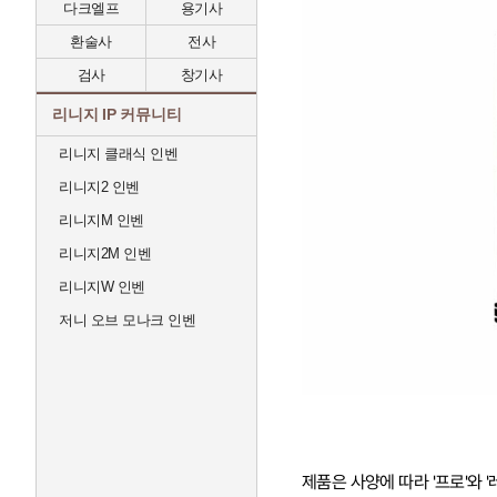
다크엘프
용기사
환술사
전사
검사
창기사
리니지 IP 커뮤니티
리니지 클래식 인벤
리니지2 인벤
리니지M 인벤
리니지2M 인벤
리니지W 인벤
저니 오브 모나크 인벤
제품은 사양에 따라 '프로'와 '