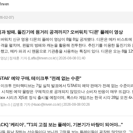
/inven
6-02-07)
검과 방패, 돌진기에 원거리 공격까지? 오버워치 '디몬' 플레이 영상
버워치 신규 영웅 디몬의 플레이 영상이 8월 8일 공개됐다. 디몬은 메카 비스트에
격을 펼치며, 왼팔의 방패와 캐논을 활용해 전투한다. 추진기를 이용한 돌진기와 
했고, 메카 파괴 시 맨몸으로 기관총을 사용하는 특징이 있다. 디몬은 오는 8월 1
 영웅들 업데이트를 통해 정식 출시될 예정이다....
동영상
|
정재훈 기자 (Laffa@inven.co.kr) | 2026-08-08 01:40
GTA6' 예약 구매, 테이크투 "전례 없는 수준"
이크투 인터랙티브는 7일 실적 발표에서 'GTA6'의 예약 판매가 전례 없는 수준이라
 시작된 예약 물량은 구체적으로 공개되지 않았으나 소비자 반응이 매우 뜨겁다. 한편
box 시리즈 X|S로 정식 출시될 예정이며, 록스타 게임즈는 한국 시각 28일 오전 
상 'Grand Theft Auto VI: An Extended Look'을 최초 공개할 계획이다....
게임뉴스
|
김병호 기자 (Haao@inven.co.kr) | 2026-08-08 00:26
LCK]
'케리아', "T1의 고점 보는 플레이, 기본기가 바탕이 되어야..."
다들 워낙 잘하는 선수들이다 보니까 고점을 보는 플레이들이 굉장히 많았어요. 그