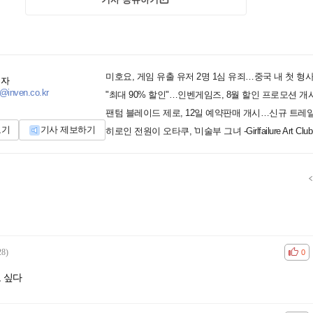
미호요, 게임 유출 유저 2명 1심 유죄…중국 내 첫 형
기자
@inven.co.kr
"최대 90% 할인"…인벤게임즈, 8월 할인 프로모션 개
팬텀 블레이드 제로, 12일 예약판매 개시…신규 트레
보기
기사 제보하기
28)
공감
비공
0
 싶다