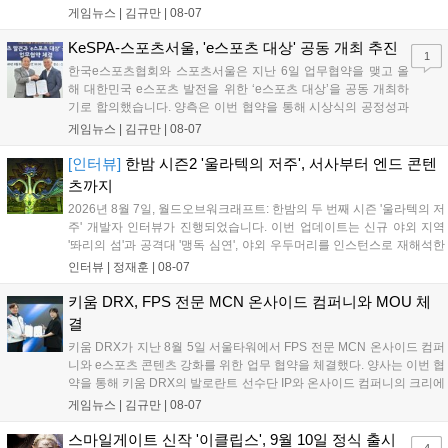
‘JALECO ARCADE COLLECTION’ 시리즈의 미공개 작품 12종을 최초
게임뉴스 |
김규만
|
08-07
공개하며, ‘다함께 쿠키요미. 월드 한국 Ver.’ 등 다양한 인디 게임을 선보
입니다. 시연 참여 관람객에게는 선착순으로 특별 굿즈를 증정하며, 인
KeSPA-스포츠서울, 'e스포츠 대상' 공동 개최 추진
1
디 게임 생태계 활성화와 신규 타이틀 반응 확인을 목표로 합니다....
한국e스포츠협회와 스포츠서울은 지난 6일 업무협약을 맺고 올
해 대한민국 e스포츠 발전을 위한 ‘e스포츠 대상’을 공동 개최하
기로 합의했습니다. 양측은 이번 협약을 통해 시상식의 공정성과
전문성을 강화하고 MZ세대를 겨냥한 미디어 영향력을 확대해 e
게임뉴스 |
김규만
|
08-07
스포츠 전 종목을 아우르는 대표 연례 행사로 육성할 계획입니다.
김영만 회장은 10년 만에 재추진되는 이번 시상식이 e스포츠의
[인터뷰]
한밤 시즌2 '울라텍의 저주', 서사부터 엔드 콘텐
성과와 가치를 널리 알리는 권위 있는 행사가 되도록 노력하겠다
츠까지
고 밝혔습니다....
2026년 8월 7일, 월드오브워크래프트: 한밤의 두 번째 시즌 '울라텍의 저
주' 개발자 인터뷰가 진행되었습니다. 이번 업데이트는 신규 야외 지역
'똬리의 섬'과 공격대 '맹독 심연', 야외 우두머리를 인스턴스로 재해석한
'소굴'을 포함합니다. 개발진은 하우징 시스템 개선 및 신화+ 던전 로테이
인터뷰 |
정재훈
|
08-07
션, 공격대 보상 강화 등을 예고하며, 한국 팬들의 열정적인 성원에 감사
를 표했습니다....
키움 DRX, FPS 전문 MCN 온사이드 컴퍼니와 MOU 체
결
키움 DRX가 지난 8월 5일 서울타워에서 FPS 전문 MCN 온사이드 컴퍼
니와 e스포츠 콘텐츠 강화를 위한 업무 협약을 체결했다. 양사는 이번 협
약을 통해 키움 DRX의 발로란트 선수단 IP와 온사이드 컴퍼니의 크리에
이터 네트워크를 결합하여 정규 및 특별 콘텐츠를 공동 기획한다. 또한
게임뉴스 |
김규만
|
08-07
디지털 콘텐츠 제작을 넘어 팬들이 직접 참여하는 오프라인 행사 등 온·
오프라인 연계 프로그램을 순차적으로 선보이며 e스포츠 생태계 확장에
스마일게이트 신작 '이클립스', 9월 10일 정식 출시
4