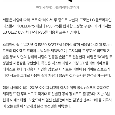
현대 N 레이싱 시뮬레이터 ©현대차
제품은 사양에 따라 '프로'와 '레이서' 두 종으로 나뉜다. 프로는 LG 울트라파인
디스플레이 OLED Pro 패널과 PS5 Pro를 탑재한 고성능 구성이며, 레이서는
LG OLED 65인치 TV와 PS5를 적용한 표준 사양이다.
스티어링 휠은 '로지텍 G RS50 SYSTEM 레이싱 휠'이 적용됐다. 최대 8N·m
토크의 다이렉트 드라이브 방식을 채택했으며, 로지텍의 '트루포스' 피드백 기
술을 통해 노면의 상태와 차량의 진동을 손끝으로 전달한다. 페달은 'RS페달'로
정밀한 제동감을 구현한다. 콕핏은 넥스트 레벨 레이싱 GT 엘리트 라이트를
베이스로 현대 N 전용 디자인을 입혔으며, 시트는 아반떼 N 라이트 스포츠의
버킷 시트를 그대로 사용해 실제 차량에 탑승한 것과 유사한 환경을 제공한다.
해당 시뮬레이터는 2026 아이치·나고야 아시안게임 공식 e스포츠 종목으로
채택된 '그란 투리스모 7' 국가대표 선발전 공식 장비로도 활용됐다. 지난 8일
현대 N 페스티벌 1라운드에서 열린 선발전에서는 김영찬 선수가 1위를 기록하
며 오는 9월 아시안게임 본선 출전권을 획득했다.