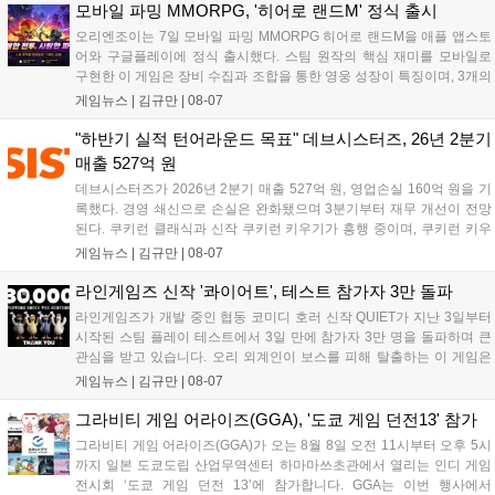
지원 보상을 제공한다. 상세 내용은 공식 커뮤니티에서 확인 가능하다....
모바일 파밍 MMORPG, '히어로 랜드M' 정식 출시
오리엔조이는 7일 모바일 파밍 MMORPG 히어로 랜드M을 애플 앱스토
어와 구글플레이에 정식 출시했다. 스팀 원작의 핵심 재미를 모바일로
구현한 이 게임은 장비 수집과 조합을 통한 영웅 성장이 특징이며, 3개의
무기 스킬을 활용한 전략적 전투와 길드전 등 다양한 콘텐츠를 제공한
게임뉴스 |
김규만
|
08-07
다. 정식 출시를 기념해 사전예약자 50만 명 달성 보상을 포함한 다양한
혜택을 지급하며, 상세 내용은 공식 라운지에서 확인할 수 있다. 이용자
"하반기 실적 턴어라운드 목표" 데브시스터즈, 26년 2분기
는 게임 접속 및 주요 콘텐츠 플레이를 통해 성장을 지원받을 수 있다....
매출 527억 원
데브시스터즈가 2026년 2분기 매출 527억 원, 영업손실 160억 원을 기
록했다. 경영 쇄신으로 손실은 완화됐으며 3분기부터 재무 개선이 전망
된다. 쿠키런 클래식과 신작 쿠키런 키우기가 흥행 중이며, 쿠키런 키우
기는 13일 첫 업데이트를 시작으로 2주 간격의 콘텐츠를 제공한다. 또한
게임뉴스 |
김규만
|
08-07
9월 미국 로블록스 개발자 컨퍼런스에 참여해 IP 생태계를 확장할 계획
이다. 회사는 비용 효율화와 신작 흥행을 통해 하반기 실적 턴어라운드
라인게임즈 신작 '콰이어트', 테스트 참가자 3만 돌파
를 이끌 방침이다....
라인게임즈가 개발 중인 협동 코미디 호러 신작 QUIET가 지난 3일부터
시작된 스팀 플레이 테스트에서 3일 만에 참가자 3만 명을 돌파하며 큰
관심을 받고 있습니다. 오리 외계인이 보스를 피해 탈출하는 이 게임은
최대 4인 협동을 지원하며, 소음 관리와 물리 법칙을 활용한 전략적 플레
게임뉴스 |
김규만
|
08-07
이가 핵심입니다. 라인게임즈는 수집된 이용자 피드백을 반영해 게임성
을 개선 중이며, 상세 정보는 스팀 페이지에서 확인 가능합니다....
그라비티 게임 어라이즈(GGA), '도쿄 게임 던전13' 참가
그라비티 게임 어라이즈(GGA)가 오는 8월 8일 오전 11시부터 오후 5시
까지 일본 도쿄도립 산업무역센터 하마마쓰초관에서 열리는 인디 게임
전시회 ‘도쿄 게임 던전 13’에 참가합니다. GGA는 이번 행사에서