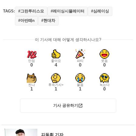
TAGS:
#그란투리스모
#레이싱시뮬레이터
#심레이싱
#아반떼n
#현대차
이 기사에 대해 어떻게 생각하시나요?
만점
좋아요
파티
웃음
0
4
0
0
씬나
후속기사+
울음
녹는다
1
1
1
0
기사 공유하기
김동휘 기자