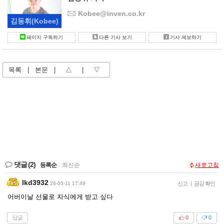
Kobee@inven.co.kr
김동휘
(Kobee)
페이지 구독하기
다른 기사 보기
기사 제보하기
목록
|
본문
|
△
|
▽
댓글
(2)
등록순
|
최신순
새로고침
Ikd3932
26-05-11 17:49
신고
|
공감 확인
어버이날 선물로 자식에게 받고 싶다
답글
0
0