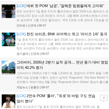
널, 15일 오후 2시 스트리머 매치, 17일 오후 7시 30분 QWER 공
연 등 다채로운 일정이 준비되어 있다. 사전 예약은 조기 마감될
[LCK]
데뷔 첫 POM '남궁', "잘해준 팀원들에게 고마워"
만큼 큰 인기를 끌고 있다....
한진 브리온이 7일 종로 치지직 롤파크에서 열린 '2026 LoL 챔피언스 코
리아(LCK)' 정규 시즌 3라운드 라이즈 그룹 BNK 피어엑스전에서 2:0으
로 승리하며 그룹 1위로 올라섰다. 개막 2연패 이후 곧바로 2연승을 만
들어내면서 이어질 4라운드에 대한 기대감을 올렸다. 다음은 이날 데뷔
인터뷰 |
신연재
|
08-07
첫 POM을 수상한 '남궁' 남궁성훈의 POM 인터뷰 전문이다....
[LCK]
한진 브리온, BNK 피어엑스 꺾고 '라이즈 1위' 등극
7일 종로 치지직 롤파크에서 열린 '2026 LoL 챔피언스 코리아(LCK)' 정
규 시즌 3라운드 라이즈 그룹, BNK 피어엑스와 한진 브리온의 대결에서
한진 브리온이 2:0으로 승리했다. 이번 승리로 한진 브리온은 BNK 피어
엑스를 제치고 라이즈 그룹 1위로 올라섰다. 1세트, 한진 브리온이 '로머'
경기결과 |
신연재
|
08-07
조우진의 로크를 중심으로 게임을 유리하게 풀어갔다. '...
그라비티, 2026년 2분기 실적 공개… 전년 동기 대비 영업
이익 40.2% 증가
그라비티가 2026년 2분기 매출 1,619억 원, 영업이익 276억 원을 기록
하며 내실 성장을 이뤘다. 상반기 실적은 ‘Ragnarok: The New World’가
견인했다. 하반기에는 8월 18일 ‘Ragnarok Zero: Global’ 동남아 출시를
시작으로 9월 3일 ‘달려라 헤베레케 EX’, 9월 22일 ‘갈바테인’ 등 다양한
게임뉴스 |
윤홍만
|
08-07
신작을 선보인다. 4분기에는 ‘쟈레코 아케이드 콜렉션’과 ‘라이트 오디세
이’ 출시가 예정돼 있으며, 2027년에는 ‘Ragnarok 3’ 등 대작을 글로벌
[LCK]
2연속 POM '룰러', "'듀로'와 바텀 구도 연습
2
출시할 계획이다. 그라비티는 조인트벤처 설립과 라그나로크 에코 시스
많이 했다"
템 구축을 통해 신성장 동력을 확보할 방침이다....
젠지 e스포츠가 7일 종로 치지직 롤파크에서 열린 '2026 LoL 챔