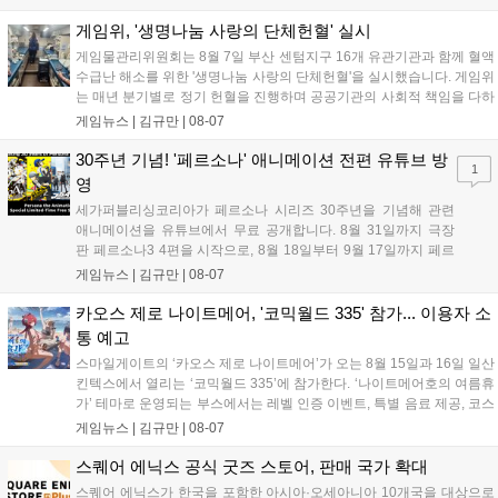
태그 시스템에 대한 호불호가 갈리며 복합적 평가를 기록 중입니
다. 유비소프트의 '고스트리콘: 와일드랜드'는 7년 만의 대규모 업
게임위, '생명나눔 사랑의 단체헌혈' 실시
데이트 '라스트 라이츠'와 함께 95% 할인 중입니다....
게임물관리위원회는 8월 7일 부산 센텀지구 16개 유관기관과 함께 혈액
수급난 해소를 위한 '생명나눔 사랑의 단체헌혈'을 실시했습니다. 게임위
는 매년 분기별로 정기 헌혈을 진행하며 공공기관의 사회적 책임을 다하
고 있으며, 이번 행사에는 영화진흥위원회 등 14개 기관 임직원이 동참
게임뉴스 |
김규만
|
08-07
해 생명 나눔을 실천했습니다. 서태건 위원장은 이웃의 생명을 지키는
따뜻한 실천에 참여한 모든 임직원에게 감사의 뜻을 전하며 헌혈 문화
30주년 기념! '페르소나' 애니메이션 전편 유튜브 방
1
확산에 앞장섰습니다....
영
세가퍼블리싱코리아가 페르소나 시리즈 30주년을 기념해 관련
애니메이션을 유튜브에서 무료 공개합니다. 8월 31일까지 극장
판 페르소나3 4편을 시작으로, 8월 18일부터 9월 17일까지 페르
소나4 더 골든 12화, 9월 15일부터 10월 14일까지 페르소나5 시
게임뉴스 |
김규만
|
08-07
리즈가 순차 공개됩니다. 또한 8월 16일까지 SNS를 통해 축하 메
시지를 모집하며, 선정된 내용은 기념 영상 및 대형 전광판에 소
카오스 제로 나이트메어, '코믹월드 335' 참가... 이용자 소
개될 예정입니다....
통 예고
스마일게이트의 ‘카오스 제로 나이트메어’가 오는 8월 15일과 16일 일산
킨텍스에서 열리는 ‘코믹월드 335’에 참가한다. ‘나이트메어호의 여름휴
가’ 테마로 운영되는 부스에서는 레벨 인증 이벤트, 특별 음료 제공, 코스
프레 모델 포토존 등 다채로운 행사가 진행된다. 유명 코스어 7인이 캐릭
게임뉴스 |
김규만
|
08-07
터로 변신해 이용자를 맞이하며, SNS 인증 시 추가 굿즈도 증정한다. 자
세한 정보는 공식 커뮤니티에서 확인 가능하다....
스퀘어 에닉스 공식 굿즈 스토어, 판매 국가 확대
스퀘어 에닉스가 한국을 포함한 아시아·오세아니아 10개국을 대상으로