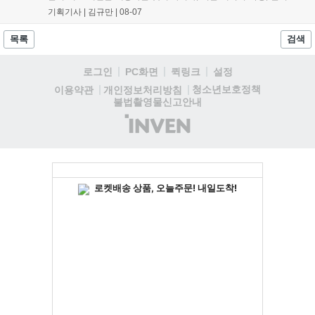
아 아카데미 수료, 아침의 나라 설화 진행 등 4단계 과정을 통해
기획기사 |
김규만
|
08-07
게임에 적응하며 공방합 750을 목표로 성장하는 구조입니다. 이
용자는 과제를 완수하며 동(V) 투발라 장비와 검은별 무기, 카라
목록
검색
자드 장신구 등을 획득해 주요 콘텐츠에 진입할 수 있습니다....
로그인
PC화면
퀵링크
설정
청소년보호정책
이용약관
개인정보처리방침
불법촬영물신고안내
(주)
인
벤