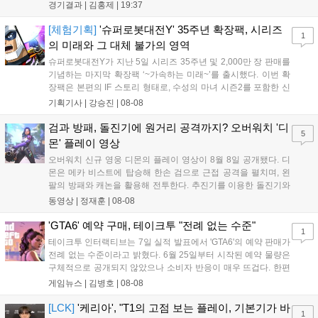
'페인터' 김은후를 투입했지만, 결국 1:2로 패배하고 말았다. T1은
경기결과 |
김홍제
|
19:37
'케리아'의 카밀이 좋은 플레이를 통해 한화생명 바텀 듀오의 점멸
을 빼냈다....
[체험기획]
'슈퍼로봇대전Y' 35주년 확장팩, 시리즈
1
의 미래와 그 대체 불가의 영역
슈퍼로봇대전Y가 지난 5일 시리즈 35주년 및 2,000만 장 판매를
기념하는 마지막 확장팩 ‘~가속하는 미래~’를 출시했다. 이번 확
장팩은 본편의 IF 스토리 형태로, 수성의 마녀 시즌2를 포함한 신
규 참전작과 크로스오버 합체기를 선보이며 작품을 완결 짓는다.
기획기사 |
강승진
|
08-08
기존 연출의 한계와 로봇 게임 시장의 어려움 속에서도 팬들이 원
하는 몰입감 있는 서사와 조합을 구현하며 시리즈의 미래를 향한
검과 방패, 돌진기에 원거리 공격까지? 오버워치 '디
5
새로운 가능성을 제시했다....
몬' 플레이 영상
오버워치 신규 영웅 디몬의 플레이 영상이 8월 8일 공개됐다. 디
몬은 메카 비스트에 탑승해 한손 검으로 근접 공격을 펼치며, 왼
팔의 방패와 캐논을 활용해 전투한다. 추진기를 이용한 돌진기와
참격 형태의 궁극기를 보유했고, 메카 파괴 시 맨몸으로 기관총을
동영상 |
정재훈
|
08-08
사용하는 특징이 있다. 디몬은 오는 8월 12일 시작되는 시즌4 부
산의 영웅들 업데이트를 통해 정식 출시될 예정이다....
'GTA6' 예약 구매, 테이크투 "전례 없는 수준"
1
테이크투 인터랙티브는 7일 실적 발표에서 'GTA6'의 예약 판매가
전례 없는 수준이라고 밝혔다. 6월 25일부터 시작된 예약 물량은
구체적으로 공개되지 않았으나 소비자 반응이 매우 뜨겁다. 한편
11월 19일 PS5와 Xbox 시리즈 X|S로 정식 출시될 예정이며, 록
게임뉴스 |
김병호
|
08-08
스타 게임즈는 한국 시각 28일 오전 4시 넷플릭스를 통해 장편 영
상 'Grand Theft Auto VI: An Extended Look'을 최초 공개할 계획
[LCK]
'케리아', "T1의 고점 보는 플레이, 기본기가 바
1