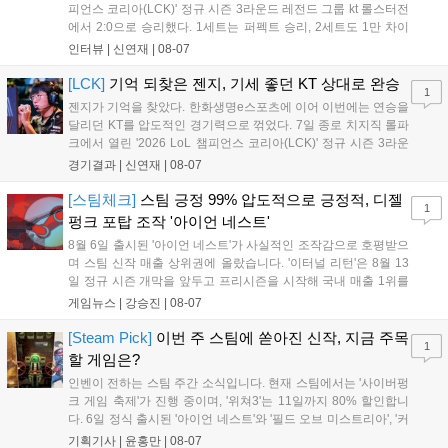
피언스 코리아(LCK)' 정규 시즌 3라운드 레전드 그룹 kt 롤스터전
에서 2:0으로 승리했다. 1세트는 퍼펙트 승리, 2세트도 1만 차이
를 벌리며 25분 만에 승리하면서 말 그대로 압도적인 경기력을 선
인터뷰 |
신연재
|
08-07
보였다. '룰러' 박재혁은 1세트 코그모, 2세트 이즈리얼로 맹활약
하며 POM에 선정됐...
[LCK]
기억 되찾은 젠지, 기세 좋던 KT 상대로 완승
1
젠지가 기억을 찾았다. 한화생명e스포츠에 이어 이번에는 연승을
달리던 KT를 압도적인 경기력으로 꺾었다. 7일 종로 치지직 롤파
크에서 열린 '2026 LoL 챔피언스 코리아(LCK)' 정규 시즌 3라운
드 레전드 그룹, kt 롤스터와 젠지 e스포츠의 대결에서 젠지가 압
경기결과 |
신연재
|
08-07
승을 거뒀다. 개막주까지만 해도 급격하게 흔들리던 젠지였지만,
기억을 되찾기라도 한 듯 1,...
[스팀체크]
스팀 긍정 99% 압도적으로 긍정적, 디젤
1
펑크 포탑 조작 '아이언 네스트'
8월 6일 출시된 '아이언 네스트'가 사실적인 조작감으로 호평받으
며 스팀 신작 매출 상위권에 올랐습니다. '이터널 리턴'은 8월 13
일 정규 시즌 개막을 앞두고 프리시즌을 시작해 국내 매출 1위를
기록했습니다. 25주년을 맞은 '고스트 리콘' 시리즈는 8월 6일 쇼
게임뉴스 |
강승진
|
08-07
케이스와 함께 대규모 할인을 진행하며 순위가 급상승했고, 신작
'마블 투혼: 파이팅 소울즈'와 레트로 수리 시뮬레이션 '리스토
[Steam Pick]
이번 주 스팀에 쏟아진 신작, 지금 주목
1
리'도 스팀에 정식 출시되었습니다....
할 게임은?
인벤이 전하는 스팀 주간 소식입니다. 현재 스팀에서는 '사이버펑
크 게임 축제'가 진행 중이며, '위쳐3'는 11일까지 80% 할인합니
다. 6일 정식 출시된 '아이언 네스트'와 '필드 오브 미스트리아', '커
세어 코브'가 호평받고 있습니다. 한편, 7일 출시된 '마블 투혼'은
기획기사 |
윤홍만
|
08-07