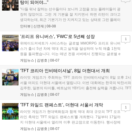
이다....
탕이 되어야..."
"다들 워낙 잘하는 선수들이다 보니까 고점을 보는 플레이들이 굉
장히 많았어요. 그런 게 기본을 잘 지키면서 하면 리턴이 크다고
생각하는데, 최근 기본기가 안 지켜지고 있는 상태로 그런 플레이
를 추구하다 보니까 팀적으로 안 좋은 사고가 계속 많이 났던 것
인터뷰 |
신연재
|
08-08
같습니다." T1은 6일 서울 종로구 치지직 롤파크에서 열린 '2026
LoL 챔피언스 코리아(LCK)'...
'프리프 유니버스', 'FWC'로 5년째 성장
1
위메이드커넥트가 서비스하는 글로벌 MMORPG 프리프 유니버
스가 출시 5년 차에 역대 최고 실적을 달성하며 누적 매출 1천억
원을 돌파했습니다. 이는 매년 전용 서버에서 진행되는 글로벌 e
스포츠 대회 FWC의 영향이 큽니다. FWC는 이용자가 동일한 조
게임뉴스 |
김병호
|
08-07
건에서 시즌을 함께 즐기는 구조로, 올해 4월 시작된 FWC 2026
은 전년 대비 매출과 이용자 지표가 대폭 상승하는 성과를 냈습니
'TFT 코리아 인비테이셔널', 8일 더현대서 개최
다. 오는 10월 필리핀 마닐라에서 총상금 11만 달러 규모의 제4회
라이엇 게임즈가 주최하는 'TFT 코리아 인비테이셔널'이 8일 오후 2시
FWC 그랜드 파이널이 개최될 예정이며, 위메이드커넥트는 이를
서울 여의도 더현대 서울에서 열립니다. 이번 대회에는 한국의 박찬서와
통해 커뮤니티 중심의 장기 성장 모델을 지속할 방침입니다....
김주한, 일본의 타이틀, 베트남의 YBY1이 출전해 실력을 겨룹니다. TFT
는 소속팀 없이 개인 자격으로 참가하는 독특한 대회 구조를 가지며, 누
게임뉴스 |
김병호
|
08-07
구나 참여 가능한 '소파에서 왕관까지'라는 철학을 실천하고 있습니다.
17일까지 이어지는 이번 행사는 신규 세트 체험과 공연 등 다양한 즐길
'TFT 와일드 팬페스트', 더현대 서울서 개막
1
거리를 제공하며, 이후 현대백화점 판교점에서도 행사가 이어질 예정입
라이엇 게임즈가 현대백화점과 함께 역대 최대 규모의 TFT 오프
니다. 연말에는 라스베이거스 오픈이 개최됩니다....
라인 축제인 'TFT 와일드 팬페스트'를 개최했다. 7일부터 17일까
지 더현대 서울에서 열리며 이후 판교점으로 이동한다. 행사장에
는 체험, 스페셜, 무대 존이 마련됐으며 8일 오후 2시 인비테이셔
게임뉴스 |
김병호
|
08-07