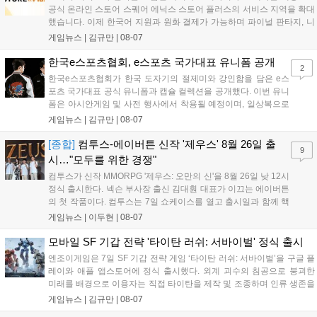
공식 온라인 스토어 스퀘어 에닉스 스토어 플러스의 서비스 지역을 확대
했습니다. 이제 한국어 지원과 원화 결제가 가능하며 파이널 판타지, 니
어 등 주요 게임의 피규어, 굿즈를 구매할 수 있습니다. 신상품이 순차적
게임뉴스 |
김규만
|
08-07
으로 추가될 예정이며 이용자는 사이트에서 국가를 한국으로 설정해 이
용 가능합니다....
한국e스포츠협회, e스포츠 국가대표 유니폼 공개
2
한국e스포츠협회가 한국 도자기의 절제미와 강인함을 담은 e스
포츠 국가대표 공식 유니폼과 캡슐 컬렉션을 공개했다. 이번 유니
폼은 아시안게임 및 사전 행사에서 착용될 예정이며, 일상복으로
구성된 컬렉션은 오는 8월 28일부터 골스튜디오 공식 홈페이지
게임뉴스 |
김규만
|
08-07
와 무신사, 오프라인 매장에서 판매된다. 다만 아시안게임 결선에
서는 대회 규정에 따라 별도의 유니폼을 착용할 계획이다....
[종합]
컴투스-에이버튼 신작 '제우스' 8월 26일 출
9
시…"모두를 위한 경쟁"
컴투스가 신작 MMORPG '제우스: 오만의 신'을 8월 26일 낮 12시
정식 출시한다. 넥슨 부사장 출신 김대훤 대표가 이끄는 에이버튼
의 첫 작품이다. 컴투스는 7일 쇼케이스를 열고 출시일과 함께 핵
심 콘텐츠, 유료화 정책, 운영 방향을 공개했다. 캐릭터명 선점은
게임뉴스 |
이두현
|
08-07
8월 13일 오후 8시 시작한다. '제우스: 오만의 신'은 최고신 제우스
의 오만으로 균열이...
모바일 SF 기갑 전략 '타이탄 러쉬: 서바이벌' 정식 출시
엔조이게임은 7일 SF 기갑 전략 게임 ‘타이탄 러쉬: 서바이벌’을 구글 플
레이와 애플 앱스토어에 정식 출시했다. 외계 괴수의 침공으로 붕괴한
미래를 배경으로 이용자는 직접 타이탄을 제작 및 조종하며 인류 생존을
위한 전투를 펼친다. 지휘관 모집, 피난처 운영, 연맹 협동 콘텐츠가 특징
게임뉴스 |
김규만
|
08-07
이며 출시를 기념해 접속 시 영웅 경험치와 다이아몬드 등 다양한 성장