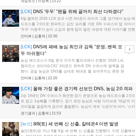
게임뉴스 |
이성혁
|
23:22
로운 이벤트가 열리고, 캐릭터 렌더링 개선 및 랜덤 코스튬 등 편
의성도 강화된다. 8월 11일까지 사용 가능한 교환 코드 3종이 제
[LCK]
DNS '두두' "팬들 위해 끝까지 최선 다하겠다"
공되며, 상세 일정은 공식 채널을 통해 확인할 수 있다....
8일 펼쳐진 2026 LCK 정규 시즌 3라운드 라이즈 그룹 경기에서 농심 레
드포스를 2:0으로 완파하고 값진 승리를 거둔 DN 수퍼스의 탑 라이너
'두두' 이동주가 승리 소감과 함께 팀의 발전 과정에 대한 이야기를 전했
다. 먼저 오랜만의 2:0 완승에 대해 '두두'는 "진짜 오랜만에 거둔 2:0 승
인터뷰 |
김홍제
|
22:30
리라 기쁘다. 특히 불리했던 1세트를 역전승으로 이끌어내...
[LCK]
DNS에 패배 농심 최인규 감독 "운영, 밴픽 모
1
두 아쉬웠다"
농심 레드포스가 8일 종각 치지직 롤파크에서 진행된 '2026 LoL
챔피언스 코리아(LCK)' 3라운드 최하위 DN 수퍼스에 발목을 잡
혔다. 금일 농심은 DNS를 상대로 제대로 뭘 보여주지도 못한 완
패를 당하고 말았다. 이하 농심 레드포스 최인규 감독과 '리헨즈'
인터뷰 |
김홍제
|
22:20
손시우의 인터뷰 전문이다. Q. 금일 DNS에 0:2로 패배했는데? 최
인규 감독 : 모든 경...
[LCK]
올해 가장 좋은 경기력 선보인 DNS, 농심 2:0 격파
2승 19패인 DN 수퍼스가 화끈한 경기 운영으로 농심 레드포스를 2:0으
로 잡고 3승째를 기록했다. 경기 초반 농심은 바텀 다이브로 '덕담'의 이
즈리얼을 깔끔하게 잡으며 출발했다. 농심이 계속 '스펀지'의 바이, '스카
웃'의 신드라가 맹활약하며 초반부터 잡은 주도권을 계속 잘 굴렸다.
경기결과 |
김홍제
|
21:53
DNS는 불리하지만 골드 차이는 크게 벌어지지 않으며 잘 따라가고 있
었...
[뉴스]
8/8(토) 세 번째 신 선출, 칼테온4 이변 발생
솔(인챈트)은 지난 8월 8일 세 번째 신 선출을 진행했다. 이번 선출에서