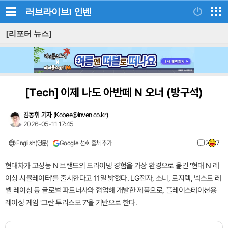
러브라이브!
인벤
[리포터 뉴스]
[Tech]
이제 나도 아반떼 N 오너 (방구석)
김동휘 기자
(
Kobee@inven.co.kr
)
2026-05-11 17:45
English(영문)
Google 선호 출처 추가
2
7
현대차가 고성능 N 브랜드의 드라이빙 경험을 가상 환경으로 옮긴 '현대 N 레
이싱 시뮬레이터'를 출시한다고 11일 밝혔다. LG전자, 소니, 로지텍, 넥스트 레
벨 레이싱 등 글로벌 파트너사와 협업해 개발한 제품으로, 플레이스테이션용
레이싱 게임 '그란 투리스모 7'을 기반으로 한다.