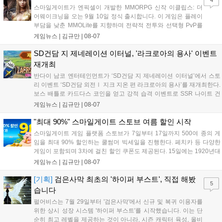
나설 계획이다....
스마일게이트가 엔픽셀이 개발한 MMORPG 신작 이클립스: 더
어웨이크닝을 오는 9월 10일 정식 출시합니다. 이 게임은 플레이
부담을 낮춘 MMOLite를 지향하며 전략적 전투와 선택형 PvP를
특징으로 합니다. 현재 공식 홈페이지와 앱 마켓에서 사전등록을
게임뉴스 |
김규만
|
08-07
진행 중이며 참여자에게는 초월 소환권 등 다양한 보상을 제공합
니다. 또한 카카오톡 채널 추가 시 주차별 스페셜 쿠폰과 한정 스
SD건담 지 제네레이션 이터널, '라크로아의 용사' 이벤트
킨, 경품 이벤트 등 풍성한 혜택을 마련해 이용자들의 기대를 모
재개최
으고 있습니다....
반다이 남코 엔터테인먼트가 ‘SD건담 지 제네레이션 이터널’에서 스토
리 이벤트 ‘SD건담 외전Ⅰ 지크 지온 편 라크로아의 용사’를 재개최한다.
보스 배틀로 카드다스 코인을 얻고 강적 습격 이벤트로 SSR 나이트 건
담을 획득할 수 있다. 로그인 보너스로 최대 다이아 3,000개를 지급하며,
게임뉴스 |
김규만
|
08-07
8월 31일까지 실물대 유니콘 건담 입상 피날레를 기념해 SSR 유닛을 전
원 증정한다. 또한 9월 30일까지 공식 유튜브에서 특별 프로그램을 시청
"최대 90%" 스마일게이트 스토브 여름 할인 시작
할 수 있다....
스마일게이트 게임 플랫폼 스토브가 7일부터 17일까지 500여 종의 게
임을 최대 90% 할인하는 쿨썸머 빅세일을 진행한다. 페치카 등 다양한
게임이 포함되며 3차에 걸친 할인 쿠폰도 제공된다. 15일에는 1920년대
경성 배경의 신작 그날의 신문이 출시되며, 15일부터 17일까지는 국내
게임뉴스 |
김규만
|
08-07
개발사 게임을 위한 시크릿 쿠폰도 추가 발행될 예정이다. 자세한 내용
은 공식 페이지에서 확인 가능하다....
[기획]
검은사막 최초의 '하이퍼 부스트', 직접 해봤
5
습니다
펄어비스는 7월 29일부터 '검은사막'에서 신규 및 복귀 이용자를
위한 상시 성장 시스템 '하이퍼 부스트'를 시작했습니다. 이는 단
순히 최고 레벨을 제공하는 것이 아니라, 시즌 캐릭터 육성, 올비