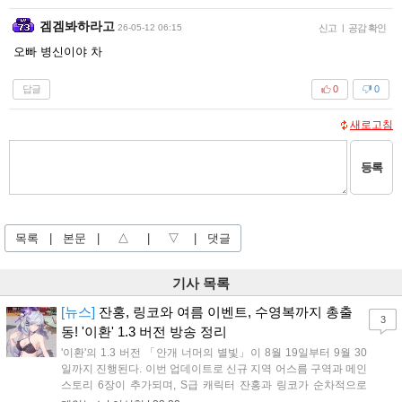
겜겜봐하라고
26-05-12 06:15
신고
|
공감 확인
오빠 병신이야 차
답글
0
0
새로고침
등록
목록
|
본문
|
△
|
▽
|
댓글
기사 목록
[뉴스]
잔홍, 링코와 여름 이벤트, 수영복까지 총출
3
동! '이환' 1.3 버전 방송 정리
'이환'의 1.3 버전 「안개 너머의 별빛」이 8월 19일부터 9월 30
일까지 진행된다. 이번 업데이트로 신규 지역 어스름 구역과 메인
스토리 6장이 추가되며, S급 캐릭터 잔홍과 링코가 순차적으로
등장한다. 여름 시즌을 맞아 비치발리볼, 수상 오토바이 등 다채