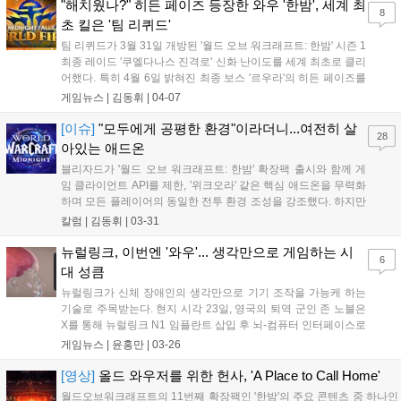
다. 그러나 업데이트...
"해치웠나?" 히든 페이즈 등장한 와우 '한밤', 세계 최
8
초 킬은 '팀 리퀴드'
팀 리퀴드가 3월 31일 개방된 '월드 오브 워크래프트: 한밤' 시즌 1
최종 레이드 '쿠엘다나스 진격로' 신화 난이도를 세계 최초로 클리
어했다. 특히 4월 6일 밝혀진 최종 보스 '르우라'의 히든 페이즈를
뚫고 474회 시도 끝에 승리하며 RWF 1위를 차지했다....
게임뉴스 |
김동휘
|
04-07
[이슈]
"모두에게 공평한 환경"이라더니...여전히 살
28
아있는 애드온
블리자드가 '월드 오브 워크래프트: 한밤' 확장팩 출시와 함께 게
임 클라이언트 API를 제한, '위크오라' 같은 핵심 애드온을 무력화
하며 모든 플레이어의 동일한 전투 환경 조성을 강조했다. 하지만
세계 최초 공략 경쟁(RWF)에 나선 최상위 공격대들은 자체 개발
칼럼 |
김동휘
|
03-31
배정 애드온을 사용해 난이도 상향된 신화 난이도 네임드를 격파
했고, 블리자드는 이를 제재하지 않았다. 이로 인해 최상위 유저
뉴럴링크, 이번엔 '와우'... 생각만으로 게임하는 시
6
와 일반 유저 간 애드온 유무에 따른 전투 경험 격차가 발생, 블리
대 성큼
자드가 내세웠던 "동일한 도구" 및 "진입장벽 해소"라는 정책 취지
뉴럴링크가 신체 장애인의 생각만으로 기기 조작을 가능케 하는
가 무색해졌다....
기술로 주목받는다. 현지 시각 23일, 영국의 퇴역 군인 존 노블은
X를 통해 뉴럴링크 N1 임플란트 삽입 후 뇌-컴퓨터 인터페이스로
MMORPG '월드 오브 워크래프트'를 자유롭게 즐기는 경험을 공
게임뉴스 |
윤홍만
|
03-26
개해 큰 화제가 됐다. 그는 100일 만에 N1이 삶을 바꿨다고 밝히
며 기술의 가능성을 입증했다....
[영상]
올드 와우저를 위한 헌사, 'A Place to Call Home'
월드오브워크래프트의 11번째 확장팩인 '한밤'의 주요 콘텐츠 중 하나인