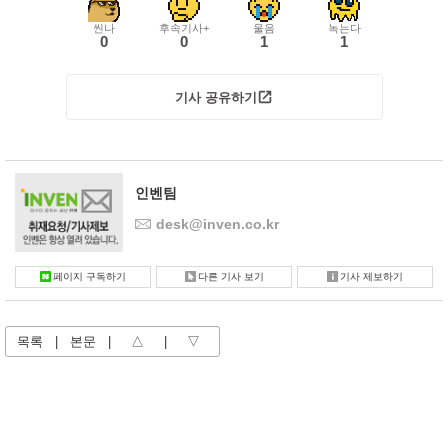
씬나
후속기사+
울음
녹는다
0
0
1
1
기사 공유하기
인벤팀
desk@inven.co.kr
페이지 구독하기
다른 기사 보기
기사 제보하기
목록
|
본문
|
△
|
▽