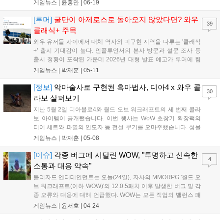
트가 열리며, 12.1 패치 '울라텍의 저주'를 통해 똬리의 섬과 신규
게임뉴스 |
윤홍만
|
06-19
콘텐츠도 예고했다. 유저들은 공식 웹사이트에서 상세 정보를 확
인 가능하며, 하우징 시스템 개선과 다양한 시즌 한정 콘텐츠로
[루머]
굴단이 아제로스로 돌아오지 않았다면? 와우
39
게임의 재미를 한층 더 높일 계획이다....
클래식+ 주목
와우 유저들 사이에서 대체 역사와 미구현 지역을 다루는 '클래식
+' 출시 기대감이 높다. 인플루언서의 본사 방문과 설문 조사 등
출시 정황이 포착된 가운데 2026년 대형 발표 예고가 루머에 힘
을 싣고 있다. 공식 발표는 9월 12일부터 미국 애너하임에서 열리
게임뉴스 |
박재훈
|
05-11
는 2026 블리즈컨이 유력하며, 오리지널의 매력을 유지한 새로운
전개가 펼쳐질지 귀추가 주목된다....
[정보]
악마술사로 구현된 흑마법사, 디아4 x 와우 콜
30
라보 살펴보기
지난 5월 2일 디아블로4와 월드 오브 워크래프트의 세 번째 콜라
보 아이템이 공개됐습니다. 이번 행사는 WoW 초창기 확장팩의
티어 세트와 파멸의 인도자 등 전설 무기를 오마주했습니다. 성물
함을 통해 인게임 재화나 유료 결제로 아이템을 획득할 수 있으
게임뉴스 |
박재훈
|
05-08
며, 모든 상품 구매 시 학카르 애완동물을 증정합니다. 전설적인
무기들을 게임에서 직접 확인해 보세요....
[이슈]
각종 버그에 시달린 WOW, "투명하고 신속한
4
소통과 대응 약속"
블리자드 엔터테인먼트는 오늘(24일), 자사의 MMORPG '월드 오
브 워크래프트(이하 WOW)'의 12.0.5패치 이후 발생한 버그 및 각
종 오류와 대응에 대해 언급했다. WOW는 모든 직업의 밸런스 패
치 및 신규 탈것과 모델링 개선, 전리품 추가 주사위까지 폭넓게
게임뉴스 |
윤서호
|
04-24
적용한 12.0.5패치 업데이트를 지난 21일 북미에서 먼저 진행했