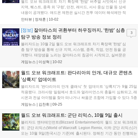
월드 오브 워크래프트 차기 확장팩 '한밤' 버추얼 서밋에서 신규
지역, 퀘스트, 종족 외 '구렁', 던전, 레이드, 서사 중심 인물 등 상세
내용이 공개됐다. 애드온 제한은 실시간 전투 데이터 해석에만 적
용되며, 기존 던전은 새로운 규칙에 맞춰 기믹이 수정된다. 사전
인터뷰 |
정재훈
|
10-02
패치로 스탯 압축, 클래스 변경, 형상변환 개선, 잘아타스 관련 퀘
스트가 추가된다. 실버문 등 4개 지역이 4K로 재구성됐고, 3가지
[정보]
잘아타스의 귀환부터 하우징까지, ‘한밤’ 심층
3
핵심 퀘스트 루트를 자유롭게 선택 가능하다....
탐구 방송 정보 정리
블리자드는 10월 2일 월드 오브 워크래프트 차기 확장팩 '한밤' 심
층 탐구 방송을 통해 신규 지역, 시스템, 종족, 직업, 던전 등을 공
개했다. 태양샘을 노리는 잘아타스의 침공이 시작되고, 실버문은
얼라이언스와 호드 공용 도시로 재건된다. 신규 동맹 종족 하라니
게임뉴스 |
이성혁
|
10-02
르와 악마사냥꾼 신규 전문화 포식이 추가되며, 하우징 시스템과
사냥감 시스템이 도입된다. 8개의 던전, 3개의 공격대, 9개의 구
월드 오브 워크래프트: 판다리아의 안개, 대규모 콘텐츠
렁이 출시와 동시에 개방될 예정이다. 2026년 상반기 출시를 목
'상륙지' 업데이트
표로 한다....
블리자드의 '판다리아의 안개 클래식' 첫 업데이트 '상륙지'가 9월 25일
적용됐다. 크라사랑 밀림에서 호드와 얼라이언스의 충돌이 심화되고, 래
시온과 전설 아이템을 찾아 떠나거나 싸움꾼 조합에 가입할 수 있다. 5종
시나리오 추가, 스톰윈드와 오그리마에 싸움꾼 조합이 개방된다. 부캐릭
게임뉴스 |
김찬휘
|
09-25
터 레벨링과 평판 획득 완화, 아이템 강화 방식 추가, HD 텍스처 기능도
제공된다....
월드 오브 워크래프트: 군단 리믹스, 10월 9일 출시
블리자드 엔터테인먼트(Blizzard Entertainment)의 월드 오브 워크래프
트: 군단 리믹스(World of Warcraft: Legion Remix, 이하 군단 리믹스)가
오는 10월 9일(한국시간 기준)에 출시된다. 정해진 기간 동안 진행되는