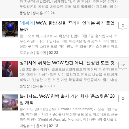
의 자손'이 금일(24일) 공개되었다. 이번 영상의 주인공은 성기사
투랄리온과 공허를 받아들인 공허 엘프 알레리아 윈드러너의 아
들인 '아라토르'다. 이전 영상의 주인공인 잘아타스, 리아드린과
동영상 |
정재훈
|
02-24
함께 확장팩 '한밤'의 주역이 될 아라토르는 인간과 엘프의 혼혈이
자 빛과 공허의 자손이라는 기묘한 위...
[개봉기]
WoW, 한밤 신화 꾸러미 안에는 뭐가 들었
2
을까
월드 오브 워크래프트 새 확장팩 한밤이 3월 3일 출시됩니다. 하
우징과 잘아타스에 맞서는 이번 확장팩은 빛과 공허 테마의 '한밤
신화 꾸러미 소장판'으로 미리 만날 수 있습니다. 소장판은 아트
북, 핀, 검은 심장 레플리카, 얼리 액세스 및 게임 내 아이템 포함
포토뉴스 |
김수진
|
02-23
신화 꾸러미 키로 구성됩니다....
성기사에 취하는 WOW 단편 애니, '신성한 모든 것'
12
3월 3일 출시 예정인 월드오브워크래프트의 확장팩 '한밤'의 단편
애니메이션 '신성한 모든 것'이 블리자드 유튜브 채널을 통해 공개
되었다. '신성한 모든 것'은 이번 확장팩의 주인공이자, 혈기사(블
러드엘프 내 성기사 집단) 여군주인 '리아드린'의 이야기를 담고
동영상 |
정재훈
|
02-19
있다. 영상 내에서는 본래 신성한 빛을 따르는 사제였던 리아드린
이 성기사가 된 이유, 그리고 어...
블리자드, WoW 한밤 출시 기념 행사 '홈스윗홈' 28
2
일 개최
블리자드 엔터테인먼트(Blizzard Entertainment)가 오는 3월 3일
(화, 이하 한국 시간 기준) 출시 예정인 월드 오브 워크래프트 신규
확장팩 한밤(World of Warcraft: Midnight, 이하 한밤)의 출시를 앞
두고, 한국 팬들을 위한 특별 커뮤니티 이벤트 ‘홈스윗홈’을 개최
게임뉴스 |
윤서호
|
02-13