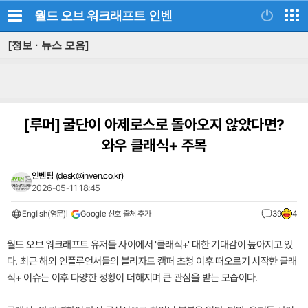
월드 오브 워크래프트
인벤
[정보 · 뉴스 모음]
[루머]
굴단이 아제로스로 돌아오지 않았다면?
와우 클래식+ 주목
인벤팀
(
desk@inven.co.kr
)
2026-05-11 18:45
English(영문)
Google 선호 출처 추가
39
4
월드 오브 워크래프트 유저들 사이에서 '클래식+' 대한 기대감이 높아지고 있
다. 최근 해외 인플루언서들의 블리자드 캠퍼 초청 이후 떠오르기 시작한 클래
식+ 이슈는 이후 다양한 정황이 더해지며 큰 관심을 받는 모습이다.