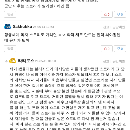
오리지날 언저리에서 평형세계로 하는게 더 먹히나보네.
군단 이후는 스토리가 뭔가뭔가하긴 함
답글
0
0
Sakkukku
26-05-14 13:53
신고
|
공감 확인
평행세계 독자 스토리로 가려면 ㄹㅇ 확팩 새로 만드는 인력 써야될텐
데 유지가 될까
답글
0
0
타티로스
26-05-15 00:50
신고
|
공감 확인
제가 봤을때는 블리자드가 애시당초 지들이 생각했던 스토리가 그 당
시 환경이나 상황 이런 여러가지 요소가 맞물려서 꼬이다 보니 스토
리 개차반 나서 자기들이 처음부터 만들고 싶었던 스토리로 다시 만들
고 싶어 한거 같네요 솔직히 호드 정체성 같은것도 이미 포세이큰
을 호드 편입 시킬때 부터 불안 불안 했는데 개 뜬금없이 평생 적으
로 칼부리를 쥐고 으르렁 거리던 블엘을 당시 얼라 유져가 많다는 이
유로 편입 그리고 평생 같이 싸우고 대족장 출신까지 낸 아마니
를 팽 하는것 부터 이미 스토리 개연성은 개ㅈ 되고 있는데 훗날 피
씨 역병 까지 묻어 스토리는 아주 ㅈ 밥이 되서 되돌릴 수 없이 망가져
서 자기들이 맨 처음 만들고 싶은 스토리로 다시 판 짜는거 같습니
다. 이미 본편 스토리는 손 쓸 수 없이 망가져서 이대로 계속 되다간 진
짜 ㅈ 노답 될꺼 같으니 미래 먹거리 보험을 판을 새르 짜는거 같아요