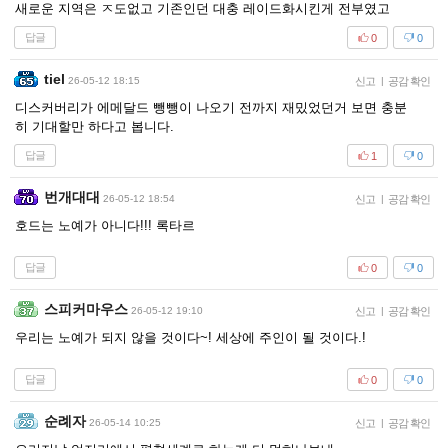
새로운 지역은 ㅈ도없고 기존인던 대충 레이드화시킨게 전부였고
답글
0
0
tiel
26-05-12 18:15
신고
|
공감 확인
디스커버리가 에메달드 뺑뺑이 나오기 전까지 재밌었던거 보면 충분
히 기대할만 하다고 봅니다.
답글
1
0
번개대대
26-05-12 18:54
신고
|
공감 확인
호드는 노예가 아니다!!! 록타르
답글
0
0
스피커마우스
26-05-12 19:10
신고
|
공감 확인
우리는 노예가 되지 않을 것이다~! 세상에 주인이 될 것이다.!
답글
0
0
순례자
26-05-14 10:25
신고
|
공감 확인