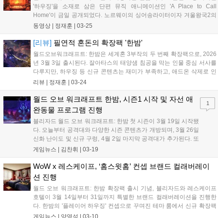
'하우징'을 소재로 삼은 단편 뮤직 애니메이션인 'A Place to Call
Home'이 금일 공개되었다. 노르웨이의 싱어송라이터이자 겨울왕국2의
OST인 'In to the Unknown'에 참여했던 가수 '오로라'가 참여한 이번 영
동영상 |
정재훈
|
03-25
상은, 몽환적인 음악과 함께 아제로스의 곳곳을 누...
[리뷰]
필연적 혼돈의 확장팩 '한밤'
월드오브워크래프트: 한밤은 세계혼 3부작의 두 번째 확장팩으로, 2026
년 3월 3일 출시된다. 잘아타스의 태양샘 침공을 막는 인물 중심 서사를
다루지만, 하우징 등 신규 콘텐츠는 재미가 부족하고, 애드온 삭제로 인
한 밸런싱 혼란 등 과도기적 문제를 겪고 있다. 하지만 흥미로운 서사와
리뷰 |
정재훈
|
03-24
개선 가능성을 보여준다....
월드 오브 워크래프트 한밤, 시즌1 시작 및 자선 애
1
완동물 프로그램 진행
블리자드 월드 오브 워크래프트: 한밤 첫 시즌이 3월 19일 시작됐
다. 오늘부터 공격대와 다양한 시즌 콘텐츠가 개방되며, 3월 26일
신화 난이도 및 신규 구렁, 4월 2일 마지막 공격대가 추가된다. 또
한, 3월 19일부터 해비타트 포 휴머니티를 지원하는 자선 애완동
게임뉴스 |
김찬휘
|
03-19
물 프로그램으로 루푸스 꾸러미를 구매할 수 있다....
WoW x 레스케이프, ‘홈스윗홈’ 컨셉 브랜드 컬래버레이
션 진행
월드 오브 워크래프트: 한밤 확장팩 출시 기념, 블리자드와 레스케이프
호텔이 3월 14일부터 31일까지 특별한 브랜드 컬래버레이션을 진행한
다. 한밤의 '플레이어 하우징' 컨셉으로 꾸며진 테마 룸에서 신규 확장팩
체험 및 한정 굿즈를 제공한다....
게임뉴스 |
양영석
|
03-10