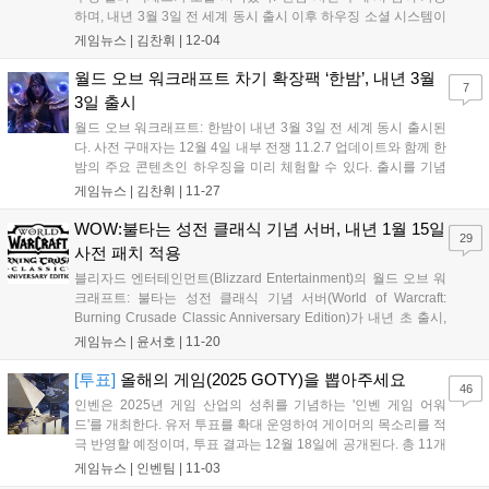
하며, 내년 3월 3일 전 세계 동시 출시 이후 하우징 소셜 시스템이
활성화된다. 이번 업데이트에는 서막 퀘스트와 싸움꾼 조합 복귀
게임뉴스 |
김찬휘
|
12-04
등도 포함됐다....
월드 오브 워크래프트 차기 확장팩 ‘한밤’, 내년 3월
7
3일 출시
월드 오브 워크래프트: 한밤이 내년 3월 3일 전 세계 동시 출시된
다. 사전 구매자는 12월 4일 내부 전쟁 11.2.7 업데이트와 함께 한
밤의 주요 콘텐츠인 하우징을 미리 체험할 수 있다. 출시를 기념
해 다른 블리자드 게임에서도 크로스 타이틀 이벤트가 진행된
게임뉴스 |
김찬휘
|
11-27
다....
WOW:불타는 성전 클래식 기념 서버, 내년 1월 15일
29
사전 패치 적용
블리자드 엔터테인먼트(Blizzard Entertainment)의 월드 오브 워
크래프트: 불타는 성전 클래식 기념 서버(World of Warcraft:
Burning Crusade Classic Anniversary Edition)가 내년 초 출시,
그에 앞서 사전 콘텐츠 업데이트가 오는 2026년 1월 15일(한국
게임뉴스 |
윤서호
|
11-20
시간 기준) 적용된다. 월드 오브 워크...
[투표]
올해의 게임(2025 GOTY)을 뽑아주세요
46
인벤은 2025년 게임 산업의 성취를 기념하는 '인벤 게임 어워
드'를 개최한다. 유저 투표를 확대 운영하여 게이머의 목소리를 적
극 반영할 예정이며, 투표 결과는 12월 18일에 공개된다. 총 11개
부문에서 유저 투표로 수상작을 결정하며, '올해의 게임'과 '최고
게임뉴스 |
인벤팀
|
11-03
의 기대작' 등 다양한 부문에 투표할 수 있다. 투표는 11월 23일까