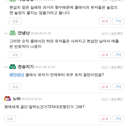
본섭의 잦은 실패와 과거의 향수때문에 클래식의 유저들은 늘었으
면 늘었지 줄지는 않을거라고 봅니다
답글
0
0
안녕난
26-06-30 01:24
신고
|
공감 확인
그러면 오직 클래식만 하던 유저들은 사라지고 본섭만 남아서 매출
은 반토막이 나겠지
답글
0
0
전승지기
26-07-09 10:24
신고
|
공감 확인
@안녕난
클래식 유저가 언제부터 와우 유저 절반이었음?
답글
0
0
노바
26-05-12 00:14
신고
|
공감 확인
원래세계 굴단 말하는건가?2차대전쟁인가 그때?
답글
0
0