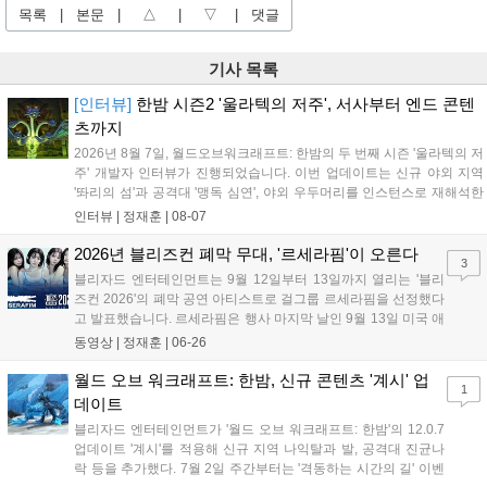
목록
|
본문
|
△
|
▽
|
댓글
기사 목록
[인터뷰]
한밤 시즌2 '울라텍의 저주', 서사부터 엔드 콘텐
츠까지
2026년 8월 7일, 월드오브워크래프트: 한밤의 두 번째 시즌 '울라텍의 저
주' 개발자 인터뷰가 진행되었습니다. 이번 업데이트는 신규 야외 지역
'똬리의 섬'과 공격대 '맹독 심연', 야외 우두머리를 인스턴스로 재해석한
'소굴'을 포함합니다. 개발진은 하우징 시스템 개선 및 신화+ 던전 로테이
인터뷰 |
정재훈
|
08-07
션, 공격대 보상 강화 등을 예고하며, 한국 팬들의 열정적인 성원에 감사
를 표했습니다....
2026년 블리즈컨 폐막 무대, '르세라핌'이 오른다
3
블리자드 엔터테인먼트는 9월 12일부터 13일까지 열리는 '블리
즈컨 2026'의 폐막 공연 아티스트로 걸그룹 르세라핌을 선정했다
고 발표했습니다. 르세라핌은 행사 마지막 날인 9월 13일 미국 애
너하임 컨벤션 센터 메인 스테이지에 올라 팬들과 만날 예정입니
동영상 |
정재훈
|
06-26
다. 2023년 오버워치와의 협업으로 블리즈컨 무대에 오른 바 있
는 르세라핌은 이번 공연을 통해 다시 한번 블리자드 커뮤니티와
월드 오브 워크래프트: 한밤, 신규 콘텐츠 '계시' 업
1
특별한 접점을 만들게 되었습니다. 자세한 정보는 블리자드 공식
데이트
블로그에서 확인 가능합니다....
블리자드 엔터테인먼트가 '월드 오브 워크래프트: 한밤'의 12.0.7
업데이트 '계시'를 적용해 신규 지역 나익탈과 발, 공격대 진균나
락 등을 추가했다. 7월 2일 주간부터는 '격동하는 시간의 길' 이벤