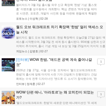
블리자드가 3월 3일 출시될 와우 신규 확장팩 '한밤' 기념 '홈스윗
홈' 이벤트를 성수동에서 개최했다. 핵심 콘텐츠 '하우징'을 테마
로 시연존, 포토존, 개발자 사인회 등을 마련해 팬들에게 특별한
경험과 안식처를 제공하며 출시 기대감을 높였다....
포토뉴스 |
이성혁
|
02-28
월드 오브 워크래프트 차기 확장팩 ‘한밤’ 얼리 액세스 오
늘 시작
블리자드 월드 오브 워크래프트: 한밤 확장팩이 오늘(2월 27일) 얼리 액
세스를 시작했으며, 3월 3일 전 세계 동시 출시된다. 90레벨 상한과 신규
지역이 추가되며, 출시 기념 게임 내 보상 및 3월 25일까지 치지직 드롭
스 이벤트가 진행된다. 2월 28일에는 한국 팬을 위한 오프라인 행사 '홈
게임뉴스 |
김병호
|
02-27
스윗홈'도 열린다....
[인터뷰]
WOW 한밤, "애드온 공백 계속 줄여나갈
1
것"
2026년 2월 27일, 서울 성수동 모처에서 '월드오브워크래프트:
한밤'의 출시에 맞춰 마지막 사전 기자 간담회가 진행되었다. 간담
회에는 수석 전투 디자이너인 '앤드류 드 소사'가 참석했으며, '한
밤'에 대한 간략한 소개 이후 현장에 참여한 국내 게임 매체 기자
인터뷰 |
정재훈
|
02-27
들과의 인터뷰를 진행했다. '한밤'은 3월 3일 오전 8시에 출시된
다. 이전에도 마찬가지였지만...
WOW 단편 애니, '아라토르'는 왜 모히칸이 되었는
1
가?
'월드오브워크래프트: 한밤'의 새로운 단편 애니메이션인 '두 세계