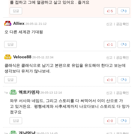
를 접하고 그에 열광하고 살고 있어요 . 즐겨요
답글
5
0
Alliex
26-05-11 21:12
신고
|
공감 확인
오 다른 세계관 기대됭
답글
1
0
Veloce88
26-05-11 22:34
신고
|
공감 확인
클래식은 클래식으로 남기고 본편으로 유입을 유도해야 한다고 보는데
생각보다 유저가 많나보네.
답글
0
0
엑트카덴쟈
26-05-13 12:14
신고
|
공감 확인
와우 서사와 네임드, 그리고 스토리를 다 써먹어서 이미 산으로 가
고 있거든요. 평행세계와 사후세계까지 나오다보니 스토리도 다 망가
졌구요
답글
0
0
개냥멍냥
26-05-13 14:45
신고
|
공감 확인