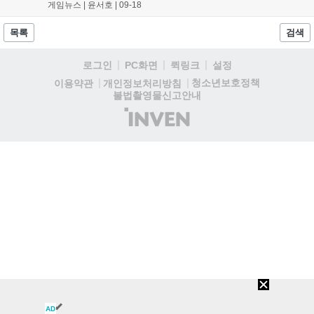
시즌 이벤트인 군단 리믹스에서는 이터누스와 무한의 용군단이 다시 한
게임뉴스 |
윤서호
|
09-18
번 과거 탐구에 나서, 많은 사랑을...
목록
검색
로그인
PC화면
퀵링크
설정
청소년보호정책
이용약관
개인정보처리방침
불법촬영물신고안내
(주)
인
벤
AD