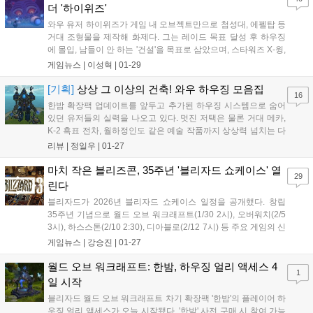
더 '하이위즈'
와우 유저 하이위즈가 게임 내 오브젝트만으로 첨성대, 에펠탑 등
거대 조형물을 제작해 화제다. 그는 레이드 목표 달성 후 하우징
에 몰입, 남들이 안 하는 '건설'을 목표로 삼았으며, 스타워즈 X-윙,
타이 파이터, 거북선 등 새로운 작품에 도전할 계획이다. 시스템
게임뉴스 |
이성혁
|
01-29
한계 속에서도 창작 열정을 강조했다....
[기획]
상상 그 이상의 건축! 와우 하우징 모음집
16
한밤 확장팩 업데이트를 앞두고 추가된 하우징 시스템으로 숨어
있던 유저들의 실력을 나오고 있다. 멋진 저택은 물론 거대 메카,
K-2 흑표 전차, 월하정인도 같은 예술 작품까지 상상력 넘치는 다
양한 작품들이 쏟아져 나와 화제가 되고 있다....
리뷰 |
정일우
|
01-27
마치 작은 블리즈콘, 35주년 '블리자드 쇼케이스' 열
29
린다
블리자드가 2026년 블리자드 쇼케이스 일정을 공개했다. 창립
35주년 기념으로 월드 오브 워크래프트(1/30 2시), 오버워치(2/5
3시), 하스스톤(2/10 2:30), 디아블로(2/12 7시) 등 주요 게임의 신
규 업데이트를 발표한다. 9월 블리즈컨 복귀도 예고했다....
게임뉴스 |
강승진
|
01-27
월드 오브 워크래프트: 한밤, 하우징 얼리 액세스 4
1
일 시작
블리자드 월드 오브 워크래프트 차기 확장팩 '한밤'의 플레이어 하
우징 얼리 액세스가 오늘 시작됐다. '한밤' 사전 구매 시 참여 가능