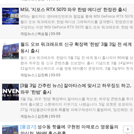
MSI, '지포스 RTX 5070 와우 한밤 에디션' 한정판 출시
MSI는 블리자드 엔터테인먼트와 협업을 통해 MSI GeForce RTX 5070
월드 오브 워크래프트: 한밤 에디션 그래픽카드를 공개했다. 한정판으로
구성되는 이번 'MSI GeForce RTX 5070 월드 오브 워크래프트: 한밤 에
디션(이하 MSI RTX 5070 한밤 에디션)'은 VOID 에디션과 LIGHT 에디
게임뉴스 |
백승철
|
03-09
션 두 가지 디자인으로 출시되며, 아제로스의 상징적인 세계관을 RTX
5070 그래픽 성능과 팬심을 자극하는 디자인으로 구현했다....
월드 오브 워크래프트 신규 확장팩 '한밤' 3월 3일 전 세계
동시 출시
월드 오브 워크래프트: 한밤이 3월 3일 전 세계 동시 출시되어 90레벨 상
향과 하우징 등 신규 콘텐츠를 선보였다. 출시 기념으로 3월 14일부터
31일까지 레스케이프 서울 명동 테마룸이 운영되며, 3월 3일부터 헛개
수 구매 시 특별 탈것을, 3월 25일까지 치지직 시청 시 하우징 장식 아이
게임뉴스 |
김찬휘
|
03-03
템을 증정하는 등 풍성한 이벤트가 진행된다....
[3월 3일 간추린 뉴스] 잘아타스에 맞서고 하우징도 하고,
와우 '한밤' 출시
3월 3일, 와우 '한밤' 확장팩이 잘아타스를 적으로, 하우징 콘텐츠를 추가
하며 출시됐고 스톤에이지 키우기도 나왔습니다. 5일 포켓몬 포코피아,
27일 게임물관리위원회 확률형 피해구제센터가 출범하며, '임진왜란: 조
선의 반격' 정식 명칭이 확정됐습니다. 펄어비스는 붉은사막 이후 리스크
게임뉴스 |
김찬휘
|
03-03
관리가 필요하다는 분석이 나왔습니다....
[풍경기]
성수동 핫플에 구현된 아제로스 영웅들의
9
안식처, WoW 홈스윗홈