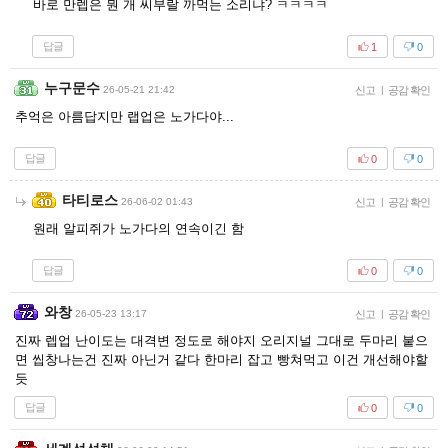
바로 만렙은 뭔 개 씨부랄 까먹는 소리냐? ㅋㅋㅋㅋ
답글
1
0
누구문수
26-05-21 21:42
신고
|
공감 확인
추억은 아름답지만 랩업은 노가다야...
답글
0
0
타티로스
26-06-02 01:43
신고
|
공감 확인
원래 알피쥐가 노가다의 연속이긴 함
답글
0
0
와창
26-05-23 13:17
신고
|
공감 확인
진짜 렙업 난이도는 대격변 정도로 해야지 오리지널 그대로 두마리 붙으
면 씹창나는건 진짜 아닌거 같다 한마리 잡고 빵쳐먹고 이건 개선해야할
듯
답글
0
0