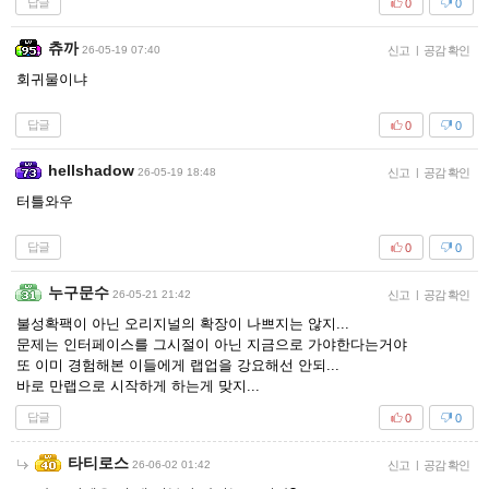
답글
0
0
츄까
26-05-19 07:40
신고
|
공감 확인
회귀물이냐
답글
0
0
hellshadow
26-05-19 18:48
신고
|
공감 확인
터틀와우
답글
0
0
누구문수
26-05-21 21:42
신고
|
공감 확인
불성확팩이 아닌 오리지널의 확장이 나쁘지는 않지...
문제는 인터페이스를 그시절이 아닌 지금으로 가야한다는거야
또 이미 경험해본 이들에게 랩업을 강요해선 안되...
바로 만랩으로 시작하게 하는게 맞지...
답글
0
0
타티로스
26-06-02 01:42
신고
|
공감 확인