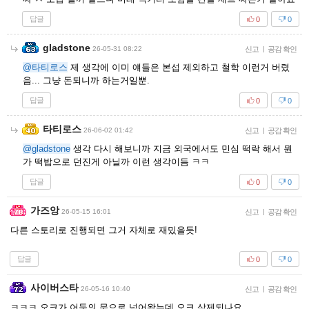
답글
0
0
gladstone
26-05-31 08:22
신고
|
공감 확인
@타티로스
제 생각에 이미 얘들은 본섭 제외하고 철학 이런거 버렸
음... 그냥 돈되니까 하는거일뿐.
답글
0
0
타티로스
26-06-02 01:42
신고
|
공감 확인
@gladstone
생각 다시 해보니까 지금 외국에서도 민심 떡락 해서 뭔
가 떡밥으로 던진게 아닐까 이런 생각이듬 ㅋㅋ
답글
0
0
가즈앙
26-05-15 16:01
신고
|
공감 확인
다른 스토리로 진행되면 그거 자체로 재밌을듯!
답글
0
0
사이버스타
26-05-16 10:40
신고
|
공감 확인
ㅋㅋㅋ 오크가 어둠의 문으로 넘어왔는데 오크 삭제되나요