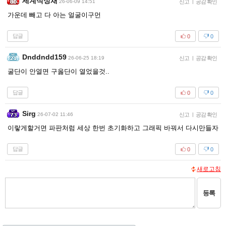
세계석성채
26-06-09 14:51
신고
|
공감 확인
가운데 빼고 다 아는 얼굴이구먼
답글
0
0
Dnddndd159
26-06-25 18:19
신고
|
공감 확인
굴단이 안열면 구옳단이 열었을것..
답글
0
0
Sirg
26-07-02 11:46
신고
|
공감 확인
이랗게할거면 파판처럼 세상 한번 초기화하고 그래픽 바꿔서 다시만들자
답글
0
0
새로고침
등록