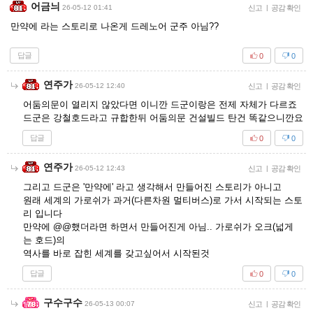
어금늬
26-05-12 01:41
신고
|
공감 확인
만약에 라는 스토리로 나온게 드레노어 군주 아님??
답글
0
0
연주가
26-05-12 12:40
신고
|
공감 확인
어둠의문이 열리지 않았다면 이니깐 드군이랑은 전제 자체가 다르죠
드군은 강철호드라고 규합한뒤 어둠의문 건설빌드 탄건 똑같으니깐요
답글
0
0
연주가
26-05-12 12:43
신고
|
공감 확인
그리고 드군은 '만약에' 라고 생각해서 만들어진 스토리가 아니고
원래 세계의 가로쉬가 과거(다른차원 멀티버스)로 가서 시작되는 스토
리 입니다
만약에 @@했더라면 하면서 만들어진게 아님.. 가로쉬가 오크(넓게
는 호드)의
역사를 바로 잡힌 세계를 갖고싶어서 시작된것
답글
0
0
구수구수
26-05-13 00:07
신고
|
공감 확인