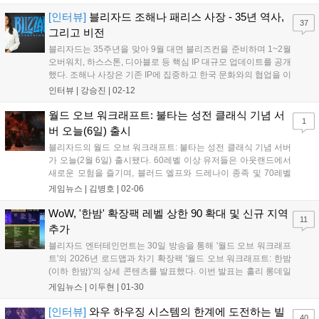
한다. 오는 2월 28일(토) 서울 성수동 ‘스테이지 엑...
[인터뷰]
블리자드 조해나 패리스 사장 - 35년 역사,
37
그리고 비전
블리자드는 35주년을 맞아 9월 대면 블리즈컨을 준비하며 1~2월
오버워치, 하스스톤, 디아블로 등 핵심 IP 대규모 업데이트를 공개
했다. 조해나 사장은 기존 IP에 집중하고 한국 문화와의 협업을 이
어갈 세계 최고의 게임 엔터테인먼트 회사 비전을 밝혔다....
인터뷰 |
강승진
|
02-12
월드 오브 워크래프트: 불타는 성전 클래식 기념 서
1
버 오늘(6일) 출시
블리자드의 월드 오브 워크래프트: 불타는 성전 클래식 기념 서버
가 오늘(2월 6일) 출시됐다. 60레벨 이상 유저들은 아웃랜드에서
새로운 모험을 즐기며, 블러드 엘프와 드레나이 종족 및 70레벨
상한, 비행 탈것, 보석세공, 3종의 고난이도 공격대를 만날 수 있
게임뉴스 |
김병호
|
02-06
다....
WoW, '한밤' 확장팩 레벨 상한 90 확대 및 신규 지역
11
추가
블리자드 엔터테인먼트는 30일 방송을 통해 '월드 오브 워크래프
트'의 2026년 로드맵과 차기 확장팩 '월드 오브 워크래프트: 한밤
(이하 한밤)'의 상세 콘텐츠를 발표했다. 이번 발표는 홀리 롱데일
월드 오브 워크래프트 총괄 프로듀서와 이언 해지코스타스 선임
게임뉴스 |
이두현
|
01-30
게임 디렉터가 진행했으며, 향후 패치 주기 유지와 커뮤니티 중심
의 개발 방향성을 강조했다. '한밤'...
[인터뷰]
와우 하우징 시스템의 한계에 도전하는 빌
40