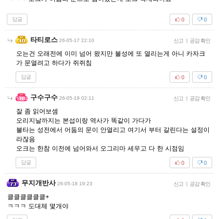
답글
0
0
타티로스
26-05-17 22:10
신고
|
공감 확인
오는건 오래전에 이미 넘어 왔지만 불성에 또 열리는게 아니 카자크
가 문열려고 하다가 쥐쥐침
답글
0
0
구수구수
26-05-19 02:11
신고
|
공감 확인
잘 좀 읽어보셈
오리지날까지는 본섭이랑 역사가 똑같이 가다가
불타는 성전에서 어둠의 문이 안열리고 여기서 부터 갈린다는 설정이
라잖음
오크는 한참 이전에 넘어와서 오그리마 세우고 다 한 시점임
답글
0
0
무지개반사
26-05-18 19:23
신고
|
공감 확인
클클클클클클+
ㅋㅋㅋ 도대체 몇개야