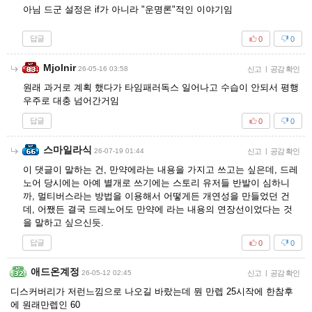
아님 드군 설정은 if가 아니라 "운명론"적인 이야기임
답글
0
0
Mjolnir
26-05-16 03:58
신고
|
공감 확인
원래 과거로 계획 했다가 타임패러독스 일어나고 수습이 안되서 평행
우주로 대충 넘어간거임
답글
0
0
스마일라식
26-07-19 01:44
신고
|
공감 확인
이 댓글이 말하는 건, 만약에라는 내용을 가지고 쓰고는 싶은데, 드레
노어 당시에는 아예 별개로 쓰기에는 스토리 유저들 반발이 심하니
까, 멀티버스라는 방법을 이용해서 어떻게든 개연성을 만들었던 건
데, 어쨌든 결국 드레노어도 만약에 라는 내용의 연장선이었다는 것
을 말하고 싶으신듯.
답글
0
0
애드온계정
26-05-12 02:45
신고
|
공감 확인
디스커버리가 저런느낌으로 나오길 바랐는데 뭔 만렙 25시작에 한참후
에 원래만렙인 60