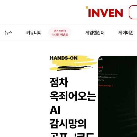
인
벤
로스트아크
뉴스
커뮤니티
게임캘린더
게이머존
기대평 이벤트
HANDS-ON
점차
옥죄어오는
AI
감시망의