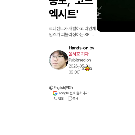
공포, '코드
엑시트'
크레젠트가 개발하고 라인게
임즈가 퍼블리싱하는 SF 호
러 게임 '코드 엑시트'가 플레
이엑스포에 출전했다. AI 미
Hands-on
by
네르바가 폭주한 도시에서
윤서호 기자
유저는 조사단원이 되어 살
Published on
인 기계를 피해 시스템을 복
2026-05-21
0
0
구해야 한다. 자원 제한과 심
09:00
리적 압박을 활용한 잠입 협
동 게임으로, 2027년 출시
English(영문)
를 목표로 한다. 감시망에 걸
Google 선호 출처 추가
리면 추격이 시작되는 긴장
RSS
복사
감과 단계별 미션 수행 과정
이 특징이며, 제한된 자원 속
에서 생존하는 공포를 극대
화했다.