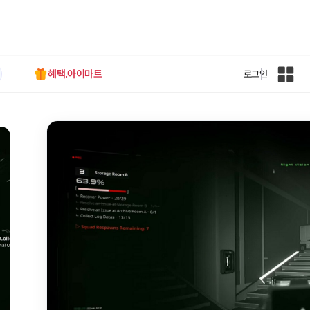
혜택.아이마트
로그인
인
벤
전
체
사
이
트
맵