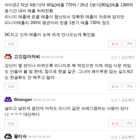
아이온2 작년 4분기(약 40일)매출 770억 / 26년 1분기(90일)매출 1360억
동기간 대비 매출 하락전환
리니지 매출에 린클 매출이 합산되서 정확한 매출이 자료에 없지만
리니지매출이 260억 평균이라 린클 1분기 매출 730억 정도
NC치고 신작 매출이 눈에 띄게 안나오는게 확인됨.
답글
1
0
고깃집아저씨
26-05-13 14:56
신고
|
공감 확인
강산이 몇 번이나 바뀌도록 리니지로 해 먹었으면 이제 게임 다운 게임
도 만들어 볼 법 한데, 참으로 한결 같군. 그나마 페이투윈 없는 길드워2
는 한글화도 안 해주고 말야.
답글
1
0
Stranger
26-05-13 15:33
신고
|
공감 확인
널리고 널린게 겜인데 아직도 리니지 같은 쓰레기겜하는 사람이 있다
니 ㅋㅋㅋ 대단하다
답글
2
0
물티슈
26-05-13 16:15
신고
|
공감 확인