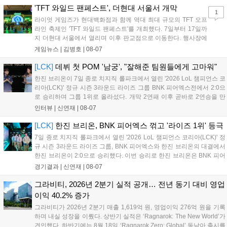
17일까지 이어지는 이번 행사는 신규 세트 체험과 공연 등 다양한 즐길
'TFT 와일드 팬페스트', 더현대 서울서 개막
1
거리를 제공하며, 이후 현대백화점 판교점에서도 행사가 이어질 예정입
라이엇 게임즈가 현대백화점과 함께 역대 최대 규모의 TFT 오프
니다. 연말에는 라스베이거스 오픈이 개최됩니다....
라인 축제인 'TFT 와일드 팬페스트'를 개최했다. 7일부터 17일까
지 더현대 서울에서 열리며 이후 판교점으로 이동한다. 행사장에
는 체험, 스페셜, 무대 존이 마련됐으며 8일 오후 2시 인비테이셔
게임뉴스 |
김병호
|
08-07
널, 15일 오후 2시 스트리머 매치, 17일 오후 7시 30분 QWER 공
연 등 다채로운 일정이 준비되어 있다. 사전 예약은 조기 마감될
[LCK]
데뷔 첫 POM '남궁', "잘해준 팀원들에게 고마워"
만큼 큰 인기를 끌고 있다....
한진 브리온이 7일 종로 치지직 롤파크에서 열린 '2026 LoL 챔피언스 코
리아(LCK)' 정규 시즌 3라운드 라이즈 그룹 BNK 피어엑스전에서 2:0으
로 승리하며 그룹 1위로 올라섰다. 개막 2연패 이후 곧바로 2연승을 만
들어내면서 이어질 4라운드에 대한 기대감을 올렸다. 다음은 이날 데뷔
인터뷰 |
신연재
|
08-07
첫 POM을 수상한 '남궁' 남궁성훈의 POM 인터뷰 전문이다....
[LCK]
한진 브리온, BNK 피어엑스 꺾고 '라이즈 1위' 등극
7일 종로 치지직 롤파크에서 열린 '2026 LoL 챔피언스 코리아(LCK)' 정
규 시즌 3라운드 라이즈 그룹, BNK 피어엑스와 한진 브리온의 대결에서
한진 브리온이 2:0으로 승리했다. 이번 승리로 한진 브리온은 BNK 피어
엑스를 제치고 라이즈 그룹 1위로 올라섰다. 1세트, 한진 브리온이 '로머'
경기결과 |
신연재
|
08-07
조우진의 로크를 중심으로 게임을 유리하게 풀어갔다. '...
그라비티, 2026년 2분기 실적 공개… 전년 동기 대비 영업
이익 40.2% 증가
그라비티가 2026년 2분기 매출 1,619억 원, 영업이익 276억 원을 기록
하며 내실 성장을 이뤘다. 상반기 실적은 ‘Ragnarok: The New World’가
견인했다. 하반기에는 8월 18일 ‘Ragnarok Zero: Global’ 동남아 출시를