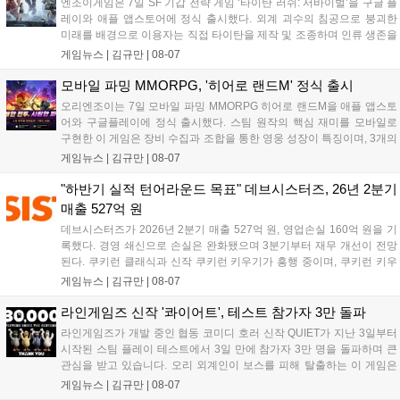
엔조이게임은 7일 SF 기갑 전략 게임 ‘타이탄 러쉬: 서바이벌’을 구글 플
레이와 애플 앱스토어에 정식 출시했다. 외계 괴수의 침공으로 붕괴한
미래를 배경으로 이용자는 직접 타이탄을 제작 및 조종하며 인류 생존을
위한 전투를 펼친다. 지휘관 모집, 피난처 운영, 연맹 협동 콘텐츠가 특징
게임뉴스 |
김규만
|
08-07
이며 출시를 기념해 접속 시 영웅 경험치와 다이아몬드 등 다양한 성장
지원 보상을 제공한다. 상세 내용은 공식 커뮤니티에서 확인 가능하다....
모바일 파밍 MMORPG, '히어로 랜드M' 정식 출시
오리엔조이는 7일 모바일 파밍 MMORPG 히어로 랜드M을 애플 앱스토
어와 구글플레이에 정식 출시했다. 스팀 원작의 핵심 재미를 모바일로
구현한 이 게임은 장비 수집과 조합을 통한 영웅 성장이 특징이며, 3개의
무기 스킬을 활용한 전략적 전투와 길드전 등 다양한 콘텐츠를 제공한
게임뉴스 |
김규만
|
08-07
다. 정식 출시를 기념해 사전예약자 50만 명 달성 보상을 포함한 다양한
혜택을 지급하며, 상세 내용은 공식 라운지에서 확인할 수 있다. 이용자
"하반기 실적 턴어라운드 목표" 데브시스터즈, 26년 2분기
는 게임 접속 및 주요 콘텐츠 플레이를 통해 성장을 지원받을 수 있다....
매출 527억 원
데브시스터즈가 2026년 2분기 매출 527억 원, 영업손실 160억 원을 기
록했다. 경영 쇄신으로 손실은 완화됐으며 3분기부터 재무 개선이 전망
된다. 쿠키런 클래식과 신작 쿠키런 키우기가 흥행 중이며, 쿠키런 키우
기는 13일 첫 업데이트를 시작으로 2주 간격의 콘텐츠를 제공한다. 또한
게임뉴스 |
김규만
|
08-07
9월 미국 로블록스 개발자 컨퍼런스에 참여해 IP 생태계를 확장할 계획
이다. 회사는 비용 효율화와 신작 흥행을 통해 하반기 실적 턴어라운드
라인게임즈 신작 '콰이어트', 테스트 참가자 3만 돌파
를 이끌 방침이다....
라인게임즈가 개발 중인 협동 코미디 호러 신작 QUIET가 지난 3일부터
시작된 스팀 플레이 테스트에서 3일 만에 참가자 3만 명을 돌파하며 큰
관심을 받고 있습니다. 오리 외계인이 보스를 피해 탈출하는 이 게임은
최대 4인 협동을 지원하며, 소음 관리와 물리 법칙을 활용한 전략적 플레
게임뉴스 |
김규만
|
08-07
이가 핵심입니다. 라인게임즈는 수집된 이용자 피드백을 반영해 게임성