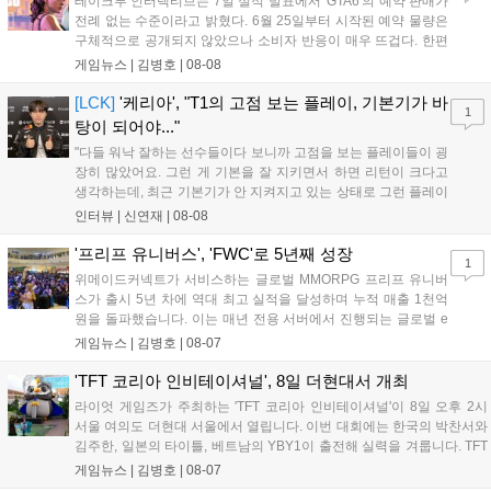
테이크투 인터랙티브는 7일 실적 발표에서 'GTA6'의 예약 판매가
전례 없는 수준이라고 밝혔다. 6월 25일부터 시작된 예약 물량은
구체적으로 공개되지 않았으나 소비자 반응이 매우 뜨겁다. 한편
11월 19일 PS5와 Xbox 시리즈 X|S로 정식 출시될 예정이며, 록
게임뉴스 |
김병호
|
08-08
스타 게임즈는 한국 시각 28일 오전 4시 넷플릭스를 통해 장편 영
상 'Grand Theft Auto VI: An Extended Look'을 최초 공개할 계획
[LCK]
'케리아', "T1의 고점 보는 플레이, 기본기가 바
1
이다....
탕이 되어야..."
"다들 워낙 잘하는 선수들이다 보니까 고점을 보는 플레이들이 굉
장히 많았어요. 그런 게 기본을 잘 지키면서 하면 리턴이 크다고
생각하는데, 최근 기본기가 안 지켜지고 있는 상태로 그런 플레이
를 추구하다 보니까 팀적으로 안 좋은 사고가 계속 많이 났던 것
인터뷰 |
신연재
|
08-08
같습니다." T1은 6일 서울 종로구 치지직 롤파크에서 열린 '2026
LoL 챔피언스 코리아(LCK)'...
'프리프 유니버스', 'FWC'로 5년째 성장
1
위메이드커넥트가 서비스하는 글로벌 MMORPG 프리프 유니버
스가 출시 5년 차에 역대 최고 실적을 달성하며 누적 매출 1천억
원을 돌파했습니다. 이는 매년 전용 서버에서 진행되는 글로벌 e
스포츠 대회 FWC의 영향이 큽니다. FWC는 이용자가 동일한 조
게임뉴스 |
김병호
|
08-07
건에서 시즌을 함께 즐기는 구조로, 올해 4월 시작된 FWC 2026
은 전년 대비 매출과 이용자 지표가 대폭 상승하는 성과를 냈습니
'TFT 코리아 인비테이셔널', 8일 더현대서 개최
다. 오는 10월 필리핀 마닐라에서 총상금 11만 달러 규모의 제4회
라이엇 게임즈가 주최하는 'TFT 코리아 인비테이셔널'이 8일 오후 2시
FWC 그랜드 파이널이 개최될 예정이며, 위메이드커넥트는 이를
서울 여의도 더현대 서울에서 열립니다. 이번 대회에는 한국의 박찬서와
통해 커뮤니티 중심의 장기 성장 모델을 지속할 방침입니다....
김주한, 일본의 타이틀, 베트남의 YBY1이 출전해 실력을 겨룹니다. TFT
는 소속팀 없이 개인 자격으로 참가하는 독특한 대회 구조를 가지며, 누
게임뉴스 |
김병호
|
08-07
구나 참여 가능한 '소파에서 왕관까지'라는 철학을 실천하고 있습니다.