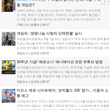
1
리'도 스팀에 정식 출시되었습니다....
할 게임은?
인벤이 전하는 스팀 주간 소식입니다. 현재 스팀에서는 '사이버펑
크 게임 축제'가 진행 중이며, '위쳐3'는 11일까지 80% 할인합니
다. 6일 정식 출시된 '아이언 네스트'와 '필드 오브 미스트리아', '커
세어 코브'가 호평받고 있습니다. 한편, 7일 출시된 '마블 투혼'은
기획기사 |
윤홍만
|
08-07
태그 시스템에 대한 호불호가 갈리며 복합적 평가를 기록 중입니
다. 유비소프트의 '고스트리콘: 와일드랜드'는 7년 만의 대규모 업
게임위, '생명나눔 사랑의 단체헌혈' 실시
데이트 '라스트 라이츠'와 함께 95% 할인 중입니다....
게임물관리위원회는 8월 7일 부산 센텀지구 16개 유관기관과 함께 혈액
수급난 해소를 위한 '생명나눔 사랑의 단체헌혈'을 실시했습니다. 게임위
는 매년 분기별로 정기 헌혈을 진행하며 공공기관의 사회적 책임을 다하
고 있으며, 이번 행사에는 영화진흥위원회 등 14개 기관 임직원이 동참
게임뉴스 |
김규만
|
08-07
해 생명 나눔을 실천했습니다. 서태건 위원장은 이웃의 생명을 지키는
따뜻한 실천에 참여한 모든 임직원에게 감사의 뜻을 전하며 헌혈 문화
30주년 기념! '페르소나' 애니메이션 전편 유튜브 방영
확산에 앞장섰습니다....
세가퍼블리싱코리아가 페르소나 시리즈 30주년을 기념해 관련 애니메
이션을 유튜브에서 무료 공개합니다. 8월 31일까지 극장판 페르소나3 4
편을 시작으로, 8월 18일부터 9월 17일까지 페르소나4 더 골든 12화, 9
월 15일부터 10월 14일까지 페르소나5 시리즈가 순차 공개됩니다. 또한
게임뉴스 |
김규만
|
08-07
8월 16일까지 SNS를 통해 축하 메시지를 모집하며, 선정된 내용은 기념
영상 및 대형 전광판에 소개될 예정입니다....
카오스 제로 나이트메어, '코믹월드 335' 참가... 이용자 소
통 예고
스마일게이트의 ‘카오스 제로 나이트메어’가 오는 8월 15일과 16일 일산
킨텍스에서 열리는 ‘코믹월드 335’에 참가한다. ‘나이트메어호의 여름휴