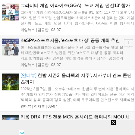
을 개선 중이며, 상세 정보는 스팀 페이지에서 확인 가능합니다....
그라비티 게임 어라이즈(GGA), '도쿄 게임 던전13' 참가
그라비티 게임 어라이즈(GGA)가 오는 8월 8일 오전 11시부터 오후 5시
까지 일본 도쿄도립 산업무역센터 하마마쓰초관에서 열리는 인디 게임
전시회 ‘도쿄 게임 던전 13’에 참가합니다. GGA는 이번 행사에서
‘JALECO ARCADE COLLECTION’ 시리즈의 미공개 작품 12종을 최초
게임뉴스 |
김규만
|
08-07
공개하며, ‘다함께 쿠키요미. 월드 한국 Ver.’ 등 다양한 인디 게임을 선보
입니다. 시연 참여 관람객에게는 선착순으로 특별 굿즈를 증정하며, 인
KeSPA-스포츠서울, 'e스포츠 대상' 공동 개최 추진
1
디 게임 생태계 활성화와 신규 타이틀 반응 확인을 목표로 합니다....
한국e스포츠협회와 스포츠서울은 지난 6일 업무협약을 맺고 올
해 대한민국 e스포츠 발전을 위한 ‘e스포츠 대상’을 공동 개최하
기로 합의했습니다. 양측은 이번 협약을 통해 시상식의 공정성과
전문성을 강화하고 MZ세대를 겨냥한 미디어 영향력을 확대해 e
게임뉴스 |
김규만
|
08-07
스포츠 전 종목을 아우르는 대표 연례 행사로 육성할 계획입니다.
김영만 회장은 10년 만에 재추진되는 이번 시상식이 e스포츠의
[인터뷰]
한밤 시즌2 '울라텍의 저주', 서사부터 엔드 콘텐
성과와 가치를 널리 알리는 권위 있는 행사가 되도록 노력하겠다
츠까지
고 밝혔습니다....
2026년 8월 7일, 월드오브워크래프트: 한밤의 두 번째 시즌 '울라텍의 저
주' 개발자 인터뷰가 진행되었습니다. 이번 업데이트는 신규 야외 지역
'똬리의 섬'과 공격대 '맹독 심연', 야외 우두머리를 인스턴스로 재해석한
'소굴'을 포함합니다. 개발진은 하우징 시스템 개선 및 신화+ 던전 로테이
인터뷰 |
정재훈
|
08-07
션, 공격대 보상 강화 등을 예고하며, 한국 팬들의 열정적인 성원에 감사
를 표했습니다....
키움 DRX, FPS 전문 MCN 온사이드 컴퍼니와 MOU 체
결
키움 DRX가 지난 8월 5일 서울타워에서 FPS 전문 MCN 온사이드 컴퍼
AD