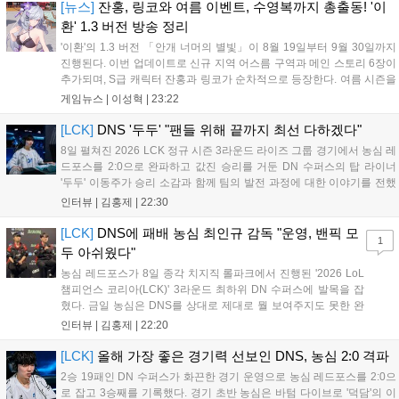
[뉴스]
잔홍, 링코와 여름 이벤트, 수영복까지 총출동! '이
환' 1.3 버전 방송 정리
'이환'의 1.3 버전 「안개 너머의 별빛」이 8월 19일부터 9월 30일까지
진행된다. 이번 업데이트로 신규 지역 어스름 구역과 메인 스토리 6장이
추가되며, S급 캐릭터 잔홍과 링코가 순차적으로 등장한다. 여름 시즌을
맞아 비치발리볼, 수상 오토바이 등 다채로운 이벤트가 열리고, 캐릭터
게임뉴스 |
이성혁
|
23:22
렌더링 개선 및 랜덤 코스튬 등 편의성도 강화된다. 8월 11일까지 사용
가능한 교환 코드 3종이 제공되며, 상세 일정은 공식 채널을 통해 확인할
[LCK]
DNS '두두' "팬들 위해 끝까지 최선 다하겠다"
수 있다....
8일 펼쳐진 2026 LCK 정규 시즌 3라운드 라이즈 그룹 경기에서 농심 레
드포스를 2:0으로 완파하고 값진 승리를 거둔 DN 수퍼스의 탑 라이너
'두두' 이동주가 승리 소감과 함께 팀의 발전 과정에 대한 이야기를 전했
다. 먼저 오랜만의 2:0 완승에 대해 '두두'는 "진짜 오랜만에 거둔 2:0 승
인터뷰 |
김홍제
|
22:30
리라 기쁘다. 특히 불리했던 1세트를 역전승으로 이끌어내...
[LCK]
DNS에 패배 농심 최인규 감독 "운영, 밴픽 모
1
두 아쉬웠다"
농심 레드포스가 8일 종각 치지직 롤파크에서 진행된 '2026 LoL
챔피언스 코리아(LCK)' 3라운드 최하위 DN 수퍼스에 발목을 잡
혔다. 금일 농심은 DNS를 상대로 제대로 뭘 보여주지도 못한 완
패를 당하고 말았다. 이하 농심 레드포스 최인규 감독과 '리헨즈'
인터뷰 |
김홍제
|
22:20
손시우의 인터뷰 전문이다. Q. 금일 DNS에 0:2로 패배했는데? 최
인규 감독 : 모든 경...
[LCK]
올해 가장 좋은 경기력 선보인 DNS, 농심 2:0 격파
2승 19패인 DN 수퍼스가 화끈한 경기 운영으로 농심 레드포스를 2:0으
로 잡고 3승째를 기록했다. 경기 초반 농심은 바텀 다이브로 '덕담'의 이