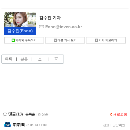
김수진 기자
Eonn@inven.co.kr
김수진
(Eonn)
페이지 구독하기
다른 기사 보기
기사 제보하기
목록
|
본문
|
△
|
▽
댓글
(13)
등록순
|
최신순
새로고침
휘휘휙
26-05-13 11:00
신고
|
공감 확인