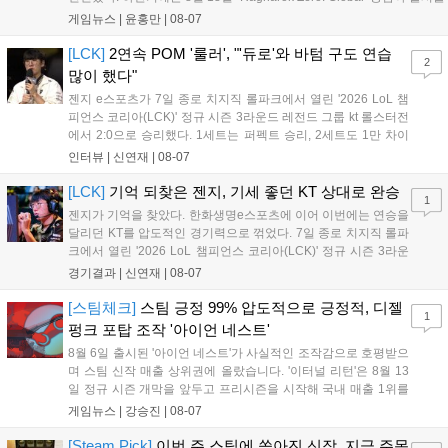
시작으로 9월 3일 ‘달려라 헤베레케 EX’, 9월 22일 ‘갈바테인’ 등 다양한
게임뉴스 |
윤홍만
|
08-07
신작을 선보인다. 4분기에는 ‘쟈레코 아케이드 콜렉션’과 ‘라이트 오디세
이’ 출시가 예정돼 있으며, 2027년에는 ‘Ragnarok 3’ 등 대작을 글로벌
[LCK]
2연속 POM '룰러', "'듀로'와 바텀 구도 연습
2
출시할 계획이다. 그라비티는 조인트벤처 설립과 라그나로크 에코 시스
많이 했다"
템 구축을 통해 신성장 동력을 확보할 방침이다....
젠지 e스포츠가 7일 종로 치지직 롤파크에서 열린 '2026 LoL 챔
피언스 코리아(LCK)' 정규 시즌 3라운드 레전드 그룹 kt 롤스터전
에서 2:0으로 승리했다. 1세트는 퍼펙트 승리, 2세트도 1만 차이
를 벌리며 25분 만에 승리하면서 말 그대로 압도적인 경기력을 선
인터뷰 |
신연재
|
08-07
보였다. '룰러' 박재혁은 1세트 코그모, 2세트 이즈리얼로 맹활약
하며 POM에 선정됐...
[LCK]
기억 되찾은 젠지, 기세 좋던 KT 상대로 완승
1
젠지가 기억을 찾았다. 한화생명e스포츠에 이어 이번에는 연승을
달리던 KT를 압도적인 경기력으로 꺾었다. 7일 종로 치지직 롤파
크에서 열린 '2026 LoL 챔피언스 코리아(LCK)' 정규 시즌 3라운
드 레전드 그룹, kt 롤스터와 젠지 e스포츠의 대결에서 젠지가 압
경기결과 |
신연재
|
08-07
승을 거뒀다. 개막주까지만 해도 급격하게 흔들리던 젠지였지만,
기억을 되찾기라도 한 듯 1,...
[스팀체크]
스팀 긍정 99% 압도적으로 긍정적, 디젤
1
펑크 포탑 조작 '아이언 네스트'
8월 6일 출시된 '아이언 네스트'가 사실적인 조작감으로 호평받으
며 스팀 신작 매출 상위권에 올랐습니다. '이터널 리턴'은 8월 13
일 정규 시즌 개막을 앞두고 프리시즌을 시작해 국내 매출 1위를
기록했습니다. 25주년을 맞은 '고스트 리콘' 시리즈는 8월 6일 쇼
게임뉴스 |
강승진
|
08-07
케이스와 함께 대규모 할인을 진행하며 순위가 급상승했고, 신작
'마블 투혼: 파이팅 소울즈'와 레트로 수리 시뮬레이션 '리스토
[Steam Pick]
이번 주 스팀에 쏟아진 신작, 지금 주목