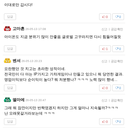
이대로만 갑시다!
답글
0
0
고마흔
26-05-13 17:08
신고
|
공감 확인
아이온도 지금 분위기 많이 안좋음 글로벌 고꾸라지면 다시 힘들어질듯
답글
1
0
벤셔
26-05-13 20:23
신고
|
공감 확인
요란했던 것 치고는 초라한 성적이네.
전국민이 다 아는 IP가지고 가챠게임이나 만들고 있으니 뭐 당연한 결과.
영업이익보다 순이익이 높다? 뭐 처분했나? ㅋㅋㅋ 노력 많이 했네...
답글
0
0
엘마에
26-05-13 20:47
신고
|
공감 확인
그래 뭐 잠깐이지만 반짝였겠지 하지만 그게 얼마나 지속될까?ㅋㅋㅋ
난 오래못갈거라보는데 ㅋㅋㅋ
답글
0
0