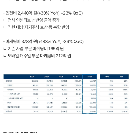
- 인건비 2,440억 원(+30% YoY, +23% QoQ)
ㄴ 전사 인센티브 선반영 금액 증가
ㄴ 직원 대상 자기주식 보상 등 복합 반영
- 마케팅비 378억 원(+183% YoY, -29% QoQ)
ㄴ 기존 사업 부문 마케팅비 165억 원
ㄴ 모바일 캐주얼 부문 마케팅비 212억 원