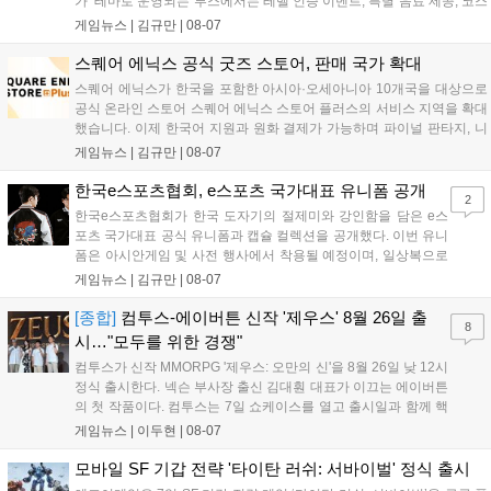
가’ 테마로 운영되는 부스에서는 레벨 인증 이벤트, 특별 음료 제공, 코스
프레 모델 포토존 등 다채로운 행사가 진행된다. 유명 코스어 7인이 캐릭
게임뉴스 |
김규만
|
08-07
터로 변신해 이용자를 맞이하며, SNS 인증 시 추가 굿즈도 증정한다. 자
세한 정보는 공식 커뮤니티에서 확인 가능하다....
스퀘어 에닉스 공식 굿즈 스토어, 판매 국가 확대
스퀘어 에닉스가 한국을 포함한 아시아·오세아니아 10개국을 대상으로
공식 온라인 스토어 스퀘어 에닉스 스토어 플러스의 서비스 지역을 확대
했습니다. 이제 한국어 지원과 원화 결제가 가능하며 파이널 판타지, 니
어 등 주요 게임의 피규어, 굿즈를 구매할 수 있습니다. 신상품이 순차적
게임뉴스 |
김규만
|
08-07
으로 추가될 예정이며 이용자는 사이트에서 국가를 한국으로 설정해 이
용 가능합니다....
한국e스포츠협회, e스포츠 국가대표 유니폼 공개
2
한국e스포츠협회가 한국 도자기의 절제미와 강인함을 담은 e스
포츠 국가대표 공식 유니폼과 캡슐 컬렉션을 공개했다. 이번 유니
폼은 아시안게임 및 사전 행사에서 착용될 예정이며, 일상복으로
구성된 컬렉션은 오는 8월 28일부터 골스튜디오 공식 홈페이지
게임뉴스 |
김규만
|
08-07
와 무신사, 오프라인 매장에서 판매된다. 다만 아시안게임 결선에
서는 대회 규정에 따라 별도의 유니폼을 착용할 계획이다....
[종합]
컴투스-에이버튼 신작 '제우스' 8월 26일 출
8
시…"모두를 위한 경쟁"
컴투스가 신작 MMORPG '제우스: 오만의 신'을 8월 26일 낮 12시
정식 출시한다. 넥슨 부사장 출신 김대훤 대표가 이끄는 에이버튼
의 첫 작품이다. 컴투스는 7일 쇼케이스를 열고 출시일과 함께 핵
심 콘텐츠, 유료화 정책, 운영 방향을 공개했다. 캐릭터명 선점은
게임뉴스 |
이두현
|
08-07
8월 13일 오후 8시 시작한다. '제우스: 오만의 신'은 최고신 제우스
의 오만으로 균열이...
모바일 SF 기갑 전략 '타이탄 러쉬: 서바이벌' 정식 출시