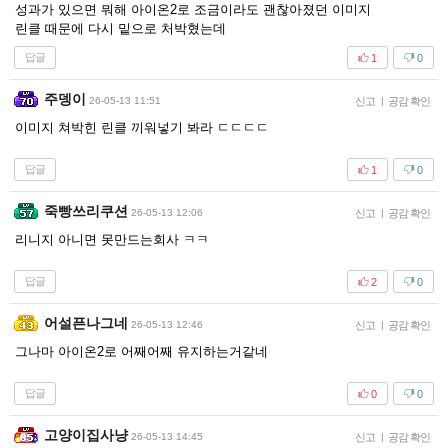
성과가 있으면 뭐해 아이온2로 조금이라도 괜찮아졌던 이미지
린클 때문에 다시 밑으로 처박혔는데
답글
1
0
주뎅이
26-05-13 11:51
신고
|
공감 확인
이미지 쳐박힌 린클 끼워넣기 봐라 ㄷㄷㄷㄷ
답글
1
0
죽빵쓰리쿠션
26-05-13 12:06
신고
|
공감 확인
리니지 아니면 못만드는회사 ㅋㅋ
답글
2
0
어설픈나그네
26-05-13 12:46
신고
|
공감 확인
그나마 아이온2로 어째어째 유지하는거같네
답글
0
0
고양이집사냥
26-05-13 14:45
신고
|
공감 확인