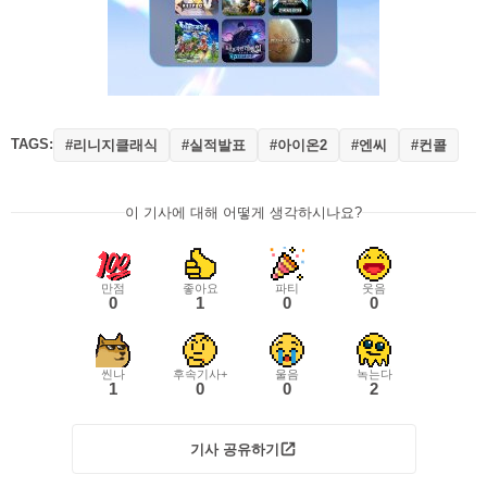
TAGS:
#리니지클래식
#실적발표
#아이온2
#엔씨
#컨콜
이 기사에 대해 어떻게 생각하시나요?
만점
좋아요
파티
웃음
0
1
0
0
씬나
후속기사+
울음
녹는다
1
0
0
2
기사 공유하기