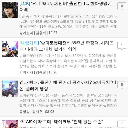
즈' 김수환의 인터뷰 내...
[LCK]
'오너' 빼고, '페인터' 출전한 T1, 한화생명에
8
패배
8일 종각 치지직 롤파크에서 진행된 '2026 LoL 챔피언스 코리아
(LCK)' 3라운드 한화생명e스포츠가 T1을 2:1로 꺾고 3연패 탈출
에 성공했다. T1은 금일 선발에 '오너' 문현준이 아닌 콜업된 신예
'페인터' 김은후를 투입했지만, 결국 1:2로 패배하고 말았다. T1은
경기결과 |
김홍제
|
19:37
'케리아'의 카밀이 좋은 플레이를 통해 한화생명 바텀 듀오의 점멸
을 빼냈다....
[체험기획]
'슈퍼로봇대전Y' 35주년 확장팩, 시리즈
1
의 미래와 그 대체 불가의 영역
슈퍼로봇대전Y가 지난 5일 시리즈 35주년 및 2,000만 장 판매를
기념하는 마지막 확장팩 ‘~가속하는 미래~’를 출시했다. 이번 확
장팩은 본편의 IF 스토리 형태로, 수성의 마녀 시즌2를 포함한 신
규 참전작과 크로스오버 합체기를 선보이며 작품을 완결 짓는다.
기획기사 |
강승진
|
13:20
기존 연출의 한계와 로봇 게임 시장의 어려움 속에서도 팬들이 원
하는 몰입감 있는 서사와 조합을 구현하며 시리즈의 미래를 향한
검과 방패, 돌진기에 원거리 공격까지? 오버워치 '디
5
새로운 가능성을 제시했다....
몬' 플레이 영상
오버워치 신규 영웅 디몬의 플레이 영상이 8월 8일 공개됐다. 디
몬은 메카 비스트에 탑승해 한손 검으로 근접 공격을 펼치며, 왼
팔의 방패와 캐논을 활용해 전투한다. 추진기를 이용한 돌진기와
참격 형태의 궁극기를 보유했고, 메카 파괴 시 맨몸으로 기관총을
동영상 |
정재훈
|
08-08
사용하는 특징이 있다. 디몬은 오는 8월 12일 시작되는 시즌4 부
산의 영웅들 업데이트를 통해 정식 출시될 예정이다....
'GTA6' 예약 구매, 테이크투 "전례 없는 수준"
1