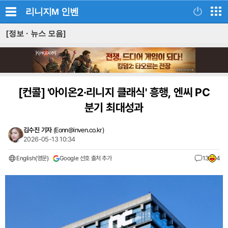
리니지M
인벤
[정보 · 뉴스 모음]
[컨콜]
'아이온2·리니지 클래식' 흥행, 엔씨 PC
분기 최대성과
김수진 기자
(
Eonn@inven.co.kr
)
2026-05-13 10:34
English(영문)
Google 선호 출처 추가
13
4