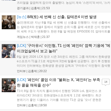
즈리얼을 깔끔하게 잡으며 출발했다. 농심이 계속 '스펀지'의 바이, '스카
웃'의 신드라가 맹활약하며 초반부터 잡은 주도권을 계속 잘 굴렸다.
경기결과 |
김홍제
|
21:53
DNS는 불리하지만 골드 차이는 크게 벌어지지 않으며 잘 따라가고 있
었...
[뉴스]
8/8(토) 세 번째 신 선출, 칼테온4 이변 발생
솔(인챈트)은 지난 8월 8일 세 번째 신 선출을 진행했다. 이번 선출에서
는 칼테온4와 린델4 등에서 치열한 순위 다툼 끝에 새로운 신이 탄생하
며 세력 구도가 변화했다. 한편 8월 말 예정된 EPISODE 01 업데이트를
통해 월드 콘텐츠가 추가될 예정이며, 이를 통해 추후 주신 및 절대신에
게임뉴스 |
박재훈
|
21:37
대한 정보가 공개될 것으로 기대된다. 서버별 입지 확보를 위한 경쟁은
더욱 가속화될 전망이다....
[LCK]
'구마유시' 이민형, T1 신예 '페인터' 깜짝 기용에 "메
이크업실에서 보고 놀라"
8일 열린 2026 LCK 정규 시즌 3라운드 레전드 그룹 매치에서 한화생명
e스포츠가 T1을 2:1로 제압하며 3연패 탈출에 성공했다. 경기 후 진행된
미디어 인터뷰에는 한화생명 윤성영 감독과 '구마유시' 이민형이 참석했
다. 먼저 승리 소감에 대해 윤성영 감독은 "오랜만에 승리해 기분이 좋고,
인터뷰 |
김홍제
|
20:22
남은 경기도 잘 준비하겠다"고 밝혔으며, '구마유시' 역시 "3...
[LCK]
'페인터' 콜업 이유 "불화는 X, '페인터'는 부족
14
한 콜을 채워줄 선수"
T1이 8일 종각 치지직 롤파크에서 진행된 '2026 LoL 챔피언스 코
리아(LCK)' 3라운드 한화생명e스포츠에게 1:2로 패배했다. 최근
분위기가 좋던 디플러스 기아를 꺾었던 T1은 금일 '오너' 문현준
을 빼고 신예 '페인터' 김은후를 투입시키는 강수를 뒀으나 결국
인터뷰 |
김홍제
|
19:50
아쉬운 결과를 맞이하게 됐다. 이하 T1 임재현 감독대행과 '페이