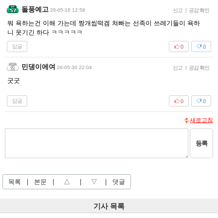
돌풍예고
26-05-16 12:58
신고
|
공감 확인
뭐 욕하는건 이해 가는데 짱개씹떡겜 쳐빠는 선족이 쓰레기들이 욕하
니 웃기긴 하다 ㅋㅋㅋㅋㅋ
답글
0
0
민댕이에여
26-05-30 22:04
신고
|
공감 확인
굿굿
답글
0
0
새로고침
등록
목록
|
본문
|
△
|
▽
|
댓글
기사 목록