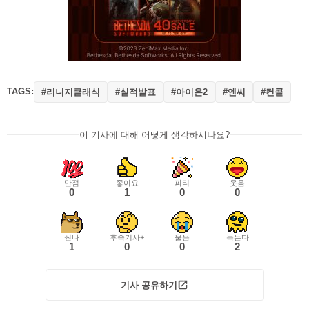
TAGS:
#리니지클래식
#실적발표
#아이온2
#엔씨
#컨콜
이 기사에 대해 어떻게 생각하시나요?
만점
좋아요
파티
웃음
0
1
0
0
씬나
후속기사+
울음
녹는다
1
0
0
2
기사 공유하기