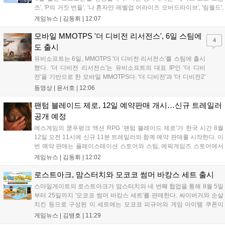
즈', 'P의 거짓 번들', '나 혼자만 레벨업 어라이즈 오버드라이브', '림월드',
'아랑전설 시티 오브 더 울브스', '팰월드' 등 인기 타이틀을 최대 90% 할
게임뉴스 |
김동휘
|
12:07
인된 가격에 제공합니다. 인벤게임즈를 통해 구매 시 할인가 적용은 물
론 네이버페이 포인트 추가 적립 혜택도 받을 수 있으며, 자세한 내용은
모바일 MMOTPS '더 디비전 리서전스', 6일 스팀에
4
공식 네이버 스마트 스토어에서 확인 가능합니다....
도 출시
유비소프트는 6일, MMOTPS '더 디비전 리서전스'를 스팀에 출시
했다. '더 디비전 리서전스'는 유비소프트의 대표 IP인 '더 디비
전'을 기반으로 한 모바일 MMOTPS다. '더 디비전'과 '더 디비전2'
사이의 시기를 배경으로 하고 있으며, 완전히 새로운 독립형 스토
동영상 |
윤서호
|
12:06
리와 캠페인을 선보인다. 뉴욕에서 발생한 ‘그린 포이즌’ 사태 속
의 디비전 요원이 되어...
팬텀 블레이드 제로, 12일 예약판매 개시…신규 트레일러
공개 예정
에스게임의 쿵푸펑크 액션 RPG ‘팬텀 블레이드 제로’가 한국 시간 8월
12일 오전 11시에 신규 11분 트레일러와 함께 예약 판매를 시작한다. 이
번 예약 판매는 플레이스테이션 스토어와 스팀, 에픽게임즈 스토어에서
진행되며, 개발이 완료된 게임은 10월 29일 정식 출시될 예정이다. 언리
게임뉴스 |
김동휘
|
12:02
얼 엔진 5로 제작된 이 게임은 홍콩 무협 영화에서 영감을 받은 화려한
콤보 액션과 세미 오픈월드 환경을 특징으로 한다....
로스트아크, 맘스터치와 모코코 썸머 바캉스 세트 출시
스마일게이트의 로스트아크가 맘스터치와 네 번째 협업을 통해 8월 5일
부터 25일까지 '모코코 썸머 바캉스 세트'를 판매한다. 싸이버거와 순살
치킨 등으로 구성된 이 세트에는 모코코 피규어와 게임 아이템 쿠폰이
포함된다. 전국 매장 및 배달 앱으로 구매 가능하며, 수익금은 사회 공헌
게임뉴스 |
김병호
|
11:29
캠페인에 쓰일 예정이다. 팬들의 큰 호응 속에 진행되는 이번 행사의 자