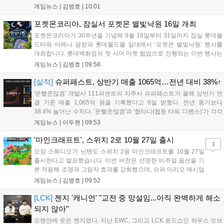
는 감사의 의미를 담은 오리지널 음원 뮤직비디오와 성과 정리 영상을
게임뉴스 |
김병호
|
10:01
공식 유튜브에 공개했으며, 향후 꾸준한 업데이트로 이용자와 함께 성장
하겠다는 의지를 밝혔다....
포켓몬코리아, 잠실서 포켓몬 별빛낙원 16일 개최
포켓몬코리아가 30주년을 기념해 8월 16일부터 31일까지 잠실 롯데월
드타워 아레나 광장과 롯데월드몰 일대에서 ‘포켓몬 별빛낙원’ 행사를
개최합니다. 롯데백화점의 첫 서머 마켓 협업으로 진행되는 이번 행사는
초대형 잉어킹 수로와 LED 폭포 등 신비로운 테마 공간과 팝업스토어,
게임뉴스 |
김병호
|
09:58
F&B 부스를 운영합니다. 사전예약은 8월 7일과 18일 롯데온 및 롯데백
화점몰에서 진행되며, 방문객에게는 프로모 카드 등 다양한 혜택이 제공
[실적]
슈퍼패스트, 상반기 매출 1065억…전년 대비 38%↑
됩니다. 포켓몬과 함께하는 이번 여름 축제는 포켓몬 공식 홈페이지를
'운빨존많겜' 개발사 111퍼센트의 지주사 슈퍼패스트가 올해 상반기 연
통해 상세 내용을 확인할 수 있습니다....
결 기준 매출 1,065억 원을 기록했다고 6일 밝혔다. 전년 동기보다
38.4% 늘어난 수치다. '운빨존많겜'과 '협타디(협동 타워 디펜스)'가 각각
629억 원과 329억 원을 올려 전체 매출의 90%를 채웠다. 특히 2024년
게임뉴스 |
이두현
|
09:53
10월 출시된 협타디는 전년 동기 대비 약 8.7배 성장...
'마인크래프트', 스위치 2로 10월 27일 출시
1
모장 스튜디오가 닌텐도 스위치 2용 마인크래프트를 10월 27일
출시한다고 발표했습니다. 이번 버전은 선명한 비주얼 옵션을 기
본 적용해 조명과 그림자 효과를 강화했으며, 슈퍼 마리오 매시업
팩도 업데이트됩니다. 기존 월드 이관이 가능하며 디지털 업그레
게임뉴스 |
김병호
|
09:52
이드 경로도 제공될 예정이나 구체적인 가격과 조건은 추후 공개
됩니다. 일부 환경에서는 해당 그래픽 옵션이 제한될 수 있습니
[LCK]
젠지 '캐니언' "교전 중 망설임...아직 완벽하게 해소
다....
되지 않아"
오랜만에 웃은 젠지였다. 지난 EWC, 그리고 LCK 로드쇼인 하우스 오브