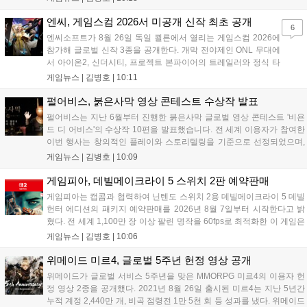
해 상세 콘텐츠를 공개하며, 10월 정식 출시를 앞두고 있다. 카카오게임
즈는 박지훈의 이미지를 활용해 게임의 독창적인 재미를 알릴 계획이
엔씨, 게임스컴 2026서 미공개 신작 최초 공개
6
다....
엔씨소프트가 8월 26일 독일 쾰른에서 열리는 게임스컴 2026에
참가해 글로벌 신작 3종을 공개한다. 개막 전야제인 ONL 무대에
서 아이온2, 신더시티, 프로젝트 본파이어의 트레일러와 정식 타
이틀이 발표될 예정이다. 특히 아이온2는 9월 30일 얼리액세스를
게임뉴스 |
김병호
|
10:11
앞두고 있으며, 프로젝트 본파이어는 이번 행사를 통해 처음으로
베일을 벗는다. 또한 북미 스튜디오가 개발 중인 길드워3는 B2B
펄어비스, 붉은사막 영상 콘테스트 수상작 발표
관에 출품되어 글로벌 시장 공략에 나선다. 엔씨는 이번 행사를
펄어비스는 지난 6월부터 진행한 붉은사막 글로벌 영상 콘테스트 '비욘
통해 전 세계 이용자와의 접점을 확대하고 신작에 대한 기대감을
드 디 어비스'의 수상작 10편을 발표했습니다. 전 세계 이용자가 참여한
극대화할 계획이다....
이번 행사는 창의적인 플레이와 스토리텔링을 기준으로 선정되었으며,
수상자들에게는 펄어비스 사옥 '홈 원' 초청 혜택과 기념 주화 및 굿즈가
게임뉴스 |
김병호
|
10:09
제공될 예정입니다. 붉은사막은 광활한 오픈월드 파이웰을 배경으로 주
인공 클리프의 여정을 담은 액션 어드벤처 게임으로 기대를 모으고 있습
게임피아, 데빌메이크라이 5 스위치 2판 예약판매
니다....
게임피아는 캡콤과 협력하여 닌텐도 스위치 2용 데빌메이크라이 5 데빌
헌터 에디션의 패키지 예약판매를 2026년 8월 7일부터 시작한다고 밝
혔다. 전 세계 1,100만 장 이상 팔린 명작을 60fps로 최적화한 이 게임은
한국어를 공식 지원하며, 본편 외 다양한 추가 콘텐츠가 포함된다. 국내
게임뉴스 |
김병호
|
10:06
정식 발매일은 2026년 8월 28일이며, 예약판매는 소프라노 등 온라인
쇼핑몰에서 진행된다. 청소년 이용 불가 등급이다....
위메이드 미르4, 글로벌 5주년 헌정 영상 공개
위메이드가 글로벌 서비스 5주년을 맞은 MMORPG 미르4의 이용자 헌
정 영상 2종을 공개했다. 2021년 8월 26일 출시된 미르4는 지난 5년간
누적 계정 2,440만 개, 비곡 점령전 1만 5천 회 등 성과를 냈다. 위메이드