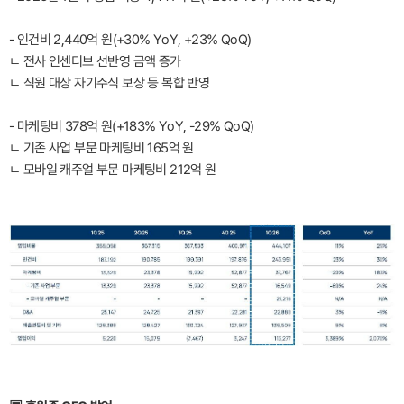
- 인건비 2,440억 원(+30% YoY, +23% QoQ)
ㄴ 전사 인센티브 선반영 금액 증가
ㄴ 직원 대상 자기주식 보상 등 복합 반영
- 마케팅비 378억 원(+183% YoY, -29% QoQ)
ㄴ 기존 사업 부문 마케팅비 165억 원
ㄴ 모바일 캐주얼 부문 마케팅비 212억 원