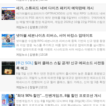
진행되어 전직 변경의 서와 아바타 풀세트 등을 증정하며, 낚시 미니게
임인 아라드 수족관 메이커를 통해 다양한 아이템을 교환할 수 있다. 상
세가, 스튜피드 네버 다이즈 패키지 예약판매 개시
세 정보는 공식 홈페이지에서 확인 가능하다....
세가퍼블리싱코리아가 GPTRACK50의 신작 액션 RPG '스튜피드 네버
다이즈'의 PS5 패키지 예약 판매를 8월 6일부터 시작한다. 구매자에게
는 메탈 뱃지를 한정 제공하며, 게임은 2026년 10월 22일 PS5와 스팀으
로 정식 출시된다. 좀비 주인공 데이비가 보디 해킹과 스타일 이트 능력
게임뉴스 |
김병호
|
13:22
을 활용해 이세계 던전을 공략하는 하극상 액션이 특징이며, 디지털 디
럭스판 등 다양한 에디션도 함께 발매될 예정이다....
넷마블 세븐나이츠 리버스, 서머 바캉스 업데이트
넷마블은 수집형 RPG 세븐나이츠 리버스에 중독 기반의 신규 영웅 동영
과 각성 영웅 녹스를 추가하고 여름 맞이 대규모 업데이트를 실시했다.
이번 업데이트로 여름 이벤트 시나리오와 서머 바캉스 이벤트가 진행되
며, 7일간 출석 시 수영복 세인 코스튬과 전설 장신구 상자 등 풍성한 보
게임뉴스 |
김병호
|
13:18
상을 제공한다. 또한 미션 수행을 통해 장비를 강화하는 비스킷의 모루
이벤트도 열리며, 강화 횟수에 따른 보상과 상위 100명에게는 특별 랭킹
[주간 SOL]
힐러 클래스 스킬 공개! 신규 에피소드 사전등
보상이 주어진다. 넷마블은 이번 이벤트를 통해 이용자들에게 다채로운
록 예고
즐길 거리를 제공할 예정이다....
8월 5일 신규 특수 던전 천궁의 성역이 출시되어 높은 효율로 호평받고
있습니다. 개발자 노트에 따르면 8월 말 대규모 업데이트인 에피소드 01
제네시스가 진행되며 신규 힐러 클래스, 월드 거래소, 신의 탑 3층 확장
등이 예고되었습니다. 또한 8일에는 신권 선출이 예정되어 있어 게임 내
게임뉴스 |
정일우
|
12:11
판도 변화가 예상되며, 사전 등록과 다양한 이벤트가 함께 진행 중입니
다....
"최대 90% 할인"…인벤게임즈, 8월 할인 프로모션 개시
인벤게임즈가 오는 8월 6일(목) 12시부터 8월 20일(목) 23시 59분까지
'8월 할인 프로모션'을 진행합니다. 이번 행사에서는 '셰이프 오브 드림