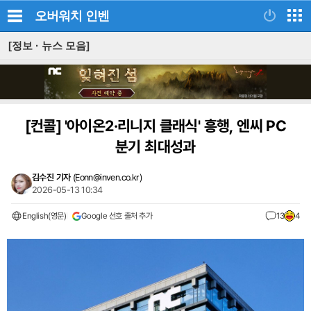
오버워치
인벤
[정보 · 뉴스 모음]
[컨콜]
'아이온2·리니지 클래식' 흥행, 엔씨 PC
분기 최대성과
김수진 기자
(
Eonn@inven.co.kr
)
2026-05-13 10:34
English(영문)
Google 선호 출처 추가
13
4