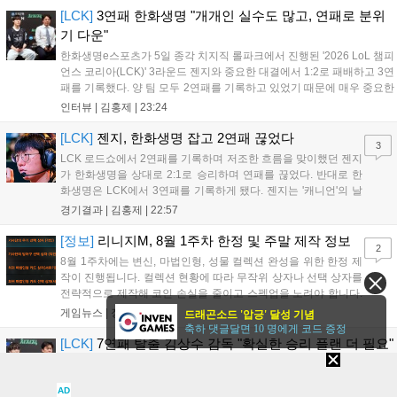
기를 이끈 그의 복귀가 개발 난항을 겪는 헥세에 어떤 활력을 불어넣을
[LCK]
3연패 한화생명 "개개인 실수도 많고, 연패로 분위
지 업계의 이목이 쏠리고 있다....
기 다운"
한화생명e스포츠가 5일 종각 치지직 롤파크에서 진행된 '2026 LoL 챔피
언스 코리아(LCK)' 3라운드 젠지와 중요한 대결에서 1:2로 패배하고 3연
패를 기록했다. 양 팀 모두 2연패를 기록하고 있었기 때문에 매우 중요한
경기였는데, 연패를 탈출하고 웃은 팀은 젠지였다. 한화생명e스포츠 윤
인터뷰 |
김홍제
|
23:24
성영 감독은 금일 패배에 대해 밴픽이 가장 문제였다고 말하며 패인...
[LCK]
젠지, 한화생명 잡고 2연패 끊었다
3
LCK 로드쇼에서 2연패를 기록하며 저조한 흐름을 맞이했던 젠지
가 한화생명을 상대로 2:1로 승리하며 연패를 끊었다. 반대로 한
화생명은 LCK에서 3연패를 기록하게 됐다. 젠지는 '캐니언'의 날
카로운 갱킹으로 '제우스'의 럼블을 상대로 점멸까지 빼내고 킬을
경기결과 |
김홍제
|
22:57
기록했다. 한화생명은 '쵸비'의 애니비아 알을 빼고 미드에서 킬을
따냈고, 바텀 원딜끼리 1:1 교전...
[정보]
리니지M, 8월 1주차 한정 및 주말 제작 정보
2
8월 1주차에는 변신, 마법인형, 성물 컬렉션 완성을 위한 한정 제
작이 진행됩니다. 컬렉션 현황에 따라 무작위 상자나 선택 상자를
전략적으로 제작해 코인 손실을 줄이고 스펙업을 노려야 합니다.
또한 주말에는 뽑기 픽업팩 위주의 특별 제작이 예정되어 있으니,
게임뉴스 |
장요한
|
21:43
드래곤소드 '압긍' 달성 기념
100% 성공 확률의 한정 제작과 11회 뽑기 중 본인에게 유리한 방
축하 댓글달면 10 명에게 코드 증정
식을 신중히 선택하여 효율적인 성장을 도모하시길 바랍니다....
[LCK]
7연패 탈출 김상수 감독 "확실한 승리 플랜 더 필요"
5일 열린 2026 LCK 정규 시즌 3라운드 경기에서 농심 레드포스를 2:1로
제압하고 7연패 탈출에 성공한 한진 브리온의 김상수 감독과 서포터 '남
AD
궁' 남궁성훈이 승리 소감을 전했다. 먼저 7연패를 끊어낸 것에 대해 김