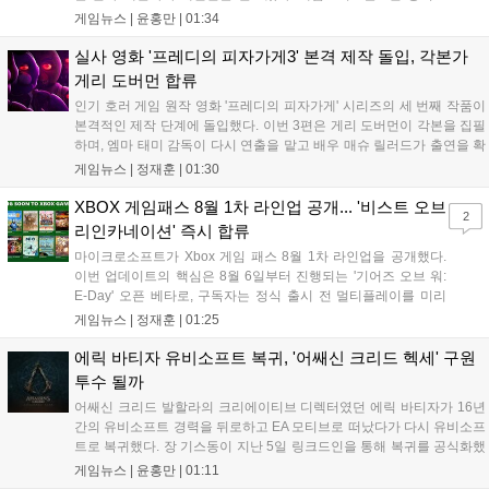
를 통해 1주일 이내에 카메라 조정, 텍스트 확대, 스토리 템포 개
게임뉴스 |
윤홍만
|
01:34
선, 모드 변경 등을 포함한 첫 번째 패치를 진행하겠다고 밝혔다.
유저 피드백을 적극 수용해 지속적인 업데이트를 약속한 이번 조
실사 영화 '프레디의 피자가게3' 본격 제작 돌입, 각본가
치가 게임의 평가를 반전시킬 수 있을지 주목된다....
게리 도버먼 합류
인기 호러 게임 원작 영화 '프레디의 피자가게' 시리즈의 세 번째 작품이
본격적인 제작 단계에 돌입했다. 이번 3편은 게리 도버먼이 각본을 집필
하며, 엠마 태미 감독이 다시 연출을 맡고 배우 매슈 릴러드가 출연을 확
정했다. 제작은 블룸하우스와 유니버설 픽처스가 담당한다. 다만 조시
게임뉴스 |
정재훈
|
01:30
허처슨 등 다른 출연진의 복귀 여부와 구체적인 개봉 일정은 아직 발표
되지 않았으며, 향후 제작진의 공식 발표를 통해 세부 사항이 공개될 예
XBOX 게임패스 8월 1차 라인업 공개... '비스트 오브
2
정이다....
리인카네이션' 즉시 합류
마이크로소프트가 Xbox 게임 패스 8월 1차 라인업을 공개했다.
이번 업데이트의 핵심은 8월 6일부터 진행되는 '기어즈 오브 워:
E-Day' 오픈 베타로, 구독자는 정식 출시 전 멀티플레이를 미리
체험할 수 있다. 또한 '비스트 오브 리인카네이션' 등 신작들이 출
게임뉴스 |
정재훈
|
01:25
시 당일부터 제공되며, '마피아: 디 올드 컨트리' 등 기대작들도 순
차적으로 합류한다. 마이크로소프트는 게임 패스를 통해 최신 퍼
에릭 바티자 유비소프트 복귀, '어쌔신 크리드 헥세' 구원
스트파티 타이틀과 다양한 장르의 게임을 콘솔, PC, 클라우드 환
투수 될까
경에서 폭넓게 제공하며 생태계를 확장할 계획이다....
어쌔신 크리드 발할라의 크리에이티브 디렉터였던 에릭 바티자가 16년
간의 유비소프트 경력을 뒤로하고 EA 모티브로 떠났다가 다시 유비소프
트로 복귀했다. 장 기스동이 지난 5일 링크드인을 통해 복귀를 공식화했
으며, 구체적인 담당 업무는 미정이나 최근 디렉터가 퇴사한 어쌔신 크
게임뉴스 |
윤홍만
|
01:11
리드 헥세의 새 수장으로 합류할 가능성이 높게 점쳐진다. 시리즈 전성