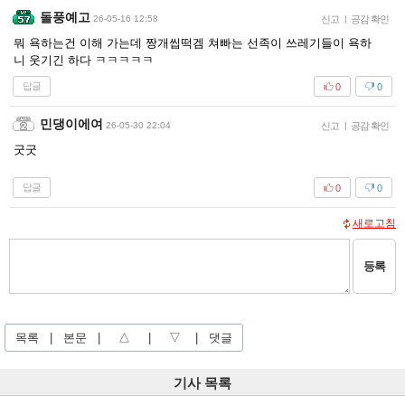
돌풍예고
26-05-16 12:58
신고
|
공감 확인
뭐 욕하는건 이해 가는데 짱개씹떡겜 쳐빠는 선족이 쓰레기들이 욕하
니 웃기긴 하다 ㅋㅋㅋㅋㅋ
답글
0
0
민댕이에여
26-05-30 22:04
신고
|
공감 확인
굿굿
답글
0
0
새로고침
등록
목록
|
본문
|
△
|
▽
|
댓글
기사 목록