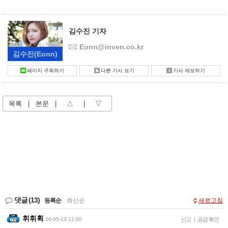
김수진 기자
Eonn@inven.co.kr
김수진
(Eonn)
페이지 구독하기
다른 기사 보기
기사 제보하기
목록
|
본문
|
△
|
▽
댓글
(13)
등록순
|
최신순
새로고침
휘휘휙
26-05-13 11:00
신고
|
공감 확인