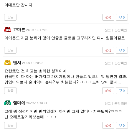
이대로만 갑시다!
답글
0
0
고마흔
26-05-13 17:08
신고
|
공감 확인
아이온도 지금 분위기 많이 안좋음 글로벌 고꾸라지면 다시 힘들어질듯
답글
1
0
벤셔
26-05-13 20:23
신고
|
공감 확인
요란했던 것 치고는 초라한 성적이네.
전국민이 다 아는 IP가지고 가챠게임이나 만들고 있으니 뭐 당연한 결과.
영업이익보다 순이익이 높다? 뭐 처분했나? ㅋㅋㅋ 노력 많이 했네...
답글
0
0
엘마에
26-05-13 20:47
신고
|
공감 확인
그래 뭐 잠깐이지만 반짝였겠지 하지만 그게 얼마나 지속될까?ㅋㅋㅋ
난 오래못갈거라보는데 ㅋㅋㅋ
답글
0
0