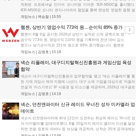
적화된 프로페셔널 인이어 모니터링 이어폰 'IER-M500'을 출시했다.
IER-M500은 모니터 엔지니어와의 협업을 통해 완성된 정밀한 음향 설
계와 뛰어난 수동 차음 성능을 갖춰, 외부 소음이 많은 환경에서도 디테
게임뉴스 |
백승철
|
15:55
일한 사운드를 전달하는 것이 특징이다. 인체공학적 디자인과 독자적인
피팅 서포터를 적용해 장시간 착용 시에도 안정적이고 편안한 환경을 제
웹젠, 상반기 영업수익 773억 원…순이익 89% 증가
2
공한다....
웹젠이 8월 6일 공시한 2026년 상반기 실적은 신작 공백으로 영
업수익 773억 원, 영업이익 110억 원을 기록하며 전년 대비 감소
했으나 당기순이익은 151억 원으로 89% 증가했습니다. 웹젠은
하반기부터 신작 공세를 예고하며 전략게임 '프로젝트 D1'의 정보
게임뉴스 |
김병호
|
15:18
공개와 '게이트 오브 게이츠'의 추가 정보를 발표할 계획입니다.
또한 '테르비스'는 일본 코미케에 출품하며 해외 시장 공략을 강화
넥슨 리플레이, 대구디지털혁신진흥원과 게임산업 육성
합니다. 김태영 대표는 내년 신작 출시를 위해 하반기 적극적인
협약
사업 일정을 추진하고 주주가치 제고에 힘쓰겠다고 밝혔습니
넥슨이 대구디지털혁신진흥원과 업무협약을 맺고 '넥슨 리플레이'를 통
다....
한 지역 게임사 제작 지원에 나선다. 대구 소재 기업을 대상으로 '어둠의
전설'과 '아스가르드' IP 사용권 및 리소스를 제공하며, 2026년 대구글로
벌게임센터 제작지원 사업으로 추진된다. 넥슨은 심사에 직접 참여해 완
게임뉴스 |
김병호
|
14:19
성도 높은 신작 발굴을 도울 예정이며, 향후 지역 게임산업과의 동반 성
장을 위한 협력을 지속 확대해 나갈 방침이다....
넥슨, 던전앤파이터 신규 레이드 무너진 성자 미카엘라 업
데이트
넥슨이 던전앤파이터에 최대 12인이 도전하는 최상위 레이드 '무너진 성
자 미카엘라'를 업데이트했다. 8월 20일까지 레이드 클리어 미션을 달성
하면 전용 칭호와 아바타 등 보상을 제공하며, 선착순 20개 공격대에는
명예 보상을 지급한다. 또한 9월 10일까지 서비스 21주년 기념 이벤트가
게임뉴스 |
김병호
|
13:48