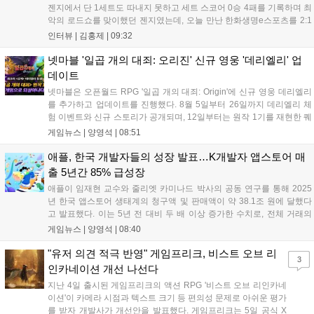
젠지에서 단 1세트도 따내지 못하고 세트 스코어 0승 4패를 기록하며 최
악의 로드쇼를 맞이했던 젠지였는데, 오늘 만난 한화생명e스포츠를 2:1
로 잡고 오랜만에 승리의 달콤함을 맛봤다. 연패 탈출 소감에 대해 유상
인터뷰 |
김홍제
|
09:32
욱 감독은 "팀에 매우 중요한 경기였는데, 승리를 거두면서 전반적인 분
위...
넷마블 '일곱 개의 대죄: 오리진' 신규 영웅 '데리엘리' 업
데이트
넷마블은 오픈월드 RPG '일곱 개의 대죄: Origin'에 신규 영웅 데리엘리
를 추가하고 업데이트를 진행했다. 8월 5일부터 26일까지 데리엘리 체
험 이벤트와 신규 스토리가 공개되며, 12일부터는 원작 1기를 재현한 퀘
스트와 15인 협동 토벌전 '사막을 베어무는 혼돈'이 열린다. 또한 12일부
게임뉴스 |
양영석
|
08:51
터 26일까지 0.5주년 전야제 출석 이벤트를 통해 다양한 보상을 제공할
예정이다. 이번 업데이트로 원작의 재미를 더한 전략적 전투와 풍성한
애플, 한국 개발자들의 성장 발표…K개발자 앱스토어 매
콘텐츠를 즐길 수 있게 되었다....
출 5년간 85% 급성장
애플이 임재현 교수와 줄리엣 카미나드 박사의 공동 연구를 통해 2025
년 한국 앱스토어 생태계의 청구액 및 판매액이 약 38.1조 원에 달했다
고 발표했다. 이는 5년 전 대비 두 배 이상 증가한 수치로, 전체 거래의
90% 이상은 수수료가 발생하지 않는 구조다. 특히 소규모 개발자의 매
게임뉴스 |
양영석
|
08:40
출은 85% 급증했으며, 국내 개발자들은 앱스토어를 발판 삼아 해외 시
장에서도 큰 성과를 거두고 있다. 애플은 앞으로도 개발자 커뮤니티의
"유저 의견 적극 반영" 게임프리크, 비스트 오브 리
3
성장을 지속적으로 지원하겠다고 밝혔다....
인카네이션 개선 나선다
지난 4일 출시된 게임프리크의 액션 RPG '비스트 오브 리인카네
이션'이 카메라 시점과 텍스트 크기 등 편의성 문제로 아쉬운 평가
를 받자 개발사가 개선안을 발표했다. 게임프리크는 5일 공식 X