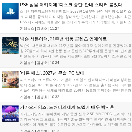
세한 정보는 공식 홈페이지에서 확인 가능하다....
PS5 실물 패키지에 '디스크 중단' 안내 스티커 붙었다
소니인터랙티브엔터테인먼트는 2028년 1월부터 신작 게임의 실물 디스
크 제작을 종료하고 디지털 형태로만 판매한다고 발표했습니다. 최근
PS5 패키지에도 이를 알리는 스티커가 부착되기 시작했으며, 기존 디스
크는 계속 이용 가능합니다. 7월 31일 실적 발표에서 소니 측은 이용자
게임뉴스 |
김병호
|
11:27
반발을 인지하고 있으나 디지털 전환은 신중히 추진하겠다고 밝혔습니
다. 향후 지역별 유통 방식은 미정입니다....
넥슨 서든어택, 21주년 협동 콘텐츠 업데이트
넥슨이 서든어택 서비스 21주년을 맞아 대규모 업데이트를 진행했다. 8
월 27일까지 최대 4인 협동 점프 콘텐츠 'UP투게더'를 운영하며, 단계별
미션 완수 시 영구제 아이템을 지급한다. 또한 9월 3일까지 21주년 스페
셜 교환소와 웹 이벤트, 출석 챌린지 등 다채로운 행사를 연다. 8월 9일까
게임뉴스 |
김병호
|
10:34
지 채팅 이벤트, 8월 20일까지 버닝 이벤트와 PC방 파티, 마이건마트를
운영하며 혜택을 제공한다. 특히 8월 6일 오후 8시에는 공식 SOOP 채널
'비튼 패스', 2027년 콘솔·PC 발매
에서 '2026 시즌3 서든라이브' 생방송을 통해 업데이트를 소개하고 시청
피스브레이크 스튜디오가 개발하고 웨일즈 인터랙티브가 퍼블리싱하는
자에게 다양한 보상을 지급할 예정이다....
턴제 전술 RPG '비튼 패스'가 2027년 PC와 콘솔로 출시됩니다. 타락한
신들이 지배하는 세계를 배경으로 25명의 동료와 함께하는 전략 전투와
듀얼 잡 시스템이 특징입니다. 킥스타터 펀딩을 성공적으로 마친 이 게
게임뉴스 |
김병호
|
10:32
임은 향후 스팀, PS5, Xbox, 스위치로 발매될 예정이나 구체적인 출시일
은 미정입니다....
카카오게임즈, 도깨비의세계 모델에 배우 박지훈
카카오게임즈가 슈퍼캣이 개발 중인 신작 2.5D MMORPG 도깨비의세
계의 공식 광고 모델로 배우 박지훈을 발탁하며 본격적인 출시 마케팅에
나섰다. 이 게임은 멸귀수도전을 기반으로 한 한국적 세계관과 도트 그
래픽이 특징이다. 오는 8월 사전등록을 시작으로 9월에는 쇼케이스를 통
게임뉴스 |
김병호
|
10:13