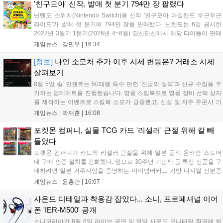
'친구모아' 신작, 발매 첫 분기 794만 장 팔렸다
닌텐도 스위치(Nintendo Switch)용 신작 '친구모아 아일랜드 두근두근
라이프'가 발매 첫 분기에 794만 장을 판매했다. 닌텐도는 6일 공시한
2027년 3월기 1분기(2026년 4~6월) 결산단신에서 해당 타이틀이 판매
를 크게 늘렸다고 밝혔다. 4월 16일 발매된 이 작품은 약 2개월 반 만에
게임뉴스 |
강민우
|
16:34
794만 장을 기록하며, 같은 기간 닌텐도 스위치...
[정보]
나인 소모처 추가 이후 시세 변동은? 거래소 시세
살펴보기
8월 5일 솔: 인챈트는 50레벨 특수 던전 '천궁의 성역'과 신규 수집을 추
가하는 업데이트를 진행했습니다. 영웅 스킬북으로 영웅 장비 선택 상자
를 제작하는 이벤트로 스킬북 소모가 급증했고, 신성 및 저주 주문서 가
격은 소폭 상승했습니다. 나인 코어 시세는 보합세를 유지 중이며, 신의
게임뉴스 |
박재훈
|
16:08
탑 관련 아이템은 사냥터 발견으로 가격이 안정화되었습니다. 상급 재료
수요는 늘었으나 일반 재료는 현상을 유지하고 있으며, 영웅 등급 장비
포켓몬 컴퍼니, 실물 TCG 카드 '리셀러' 근절 위해 칼 빼
와 무기는 서버별로 등락을 보이고 있습니다....
들었다
포켓몬 컴퍼니가 카드팩 리셀러 근절을 위해 일본 공식 온라인 스토어
내 구매 인증 절차를 강화했다. 앞으로 30주년 기념팩 등 특정 상품을 구
매하려면 일본 거주자임을 증명하는 마이넘버카드 기반 디지털 신분증
이 필수다. 해당 상품들은 온라인 추첨제로만 판매되며, 이번 조치는 과
게임뉴스 |
윤홍만
|
16:07
도한 가격 급등을 막기 위한 특단의 대책이다. 향후 포켓몬 컴퍼니의 이
러한 정책이 시장 물량 안정화에 어떤 영향을 미칠지 업계의 이목이 쏠
사운드 디테일과 착용감 잡았다... 소니, 프로페셔널 이어
리고 있다....
폰 'IER-M500' 공개
소니코리아가 8월 6일 라이브 공연 및 정밀 사운드 모니터링 환경에 최