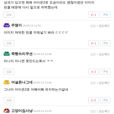
성과가 있으면 뭐해 아이온2로 조금이라도 괜찮아졌던 이미지
린클 때문에 다시 밑으로 처박혔는데
답글
1
0
주뎅이
26-05-13 11:51
신고
|
공감 확인
이미지 쳐박힌 린클 끼워넣기 봐라 ㄷㄷㄷㄷ
답글
1
0
죽빵쓰리쿠션
26-05-13 12:06
신고
|
공감 확인
리니지 아니면 못만드는회사 ㅋㅋ
답글
2
0
어설픈나그네
26-05-13 12:46
신고
|
공감 확인
그나마 아이온2로 어째어째 유지하는거같네
답글
0
0
고양이집사냥
26-05-13 14:45
신고
|
공감 확인