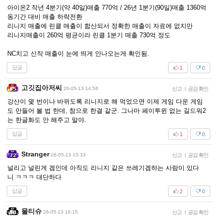
아이온2 작년 4분기(약 40일)매출 770억 / 26년 1분기(90일)매출 1360억
동기간 대비 매출 하락전환
리니지 매출에 린클 매출이 합산되서 정확한 매출이 자료에 없지만
리니지매출이 260억 평균이라 린클 1분기 매출 730억 정도
NC치고 신작 매출이 눈에 띄게 안나오는게 확인됨.
답글
1
0
고깃집아저씨
26-05-13 14:56
신고
|
공감 확인
강산이 몇 번이나 바뀌도록 리니지로 해 먹었으면 이제 게임 다운 게임
도 만들어 볼 법 한데, 참으로 한결 같군. 그나마 페이투윈 없는 길드워2
는 한글화도 안 해주고 말야.
답글
1
0
Stranger
26-05-13 15:33
신고
|
공감 확인
널리고 널린게 겜인데 아직도 리니지 같은 쓰레기겜하는 사람이 있다
니 ㅋㅋㅋ 대단하다
답글
2
0
물티슈
26-05-13 16:15
신고
|
공감 확인