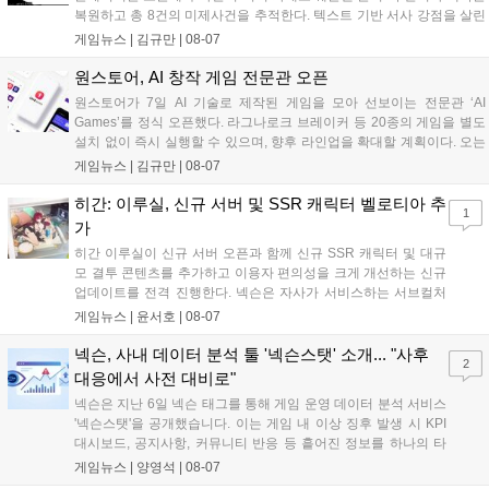
복원하고 총 8건의 미제사건을 추적한다. 텍스트 기반 서사 강점을 살린
이번 게임은 정보 조합과 사건 재구성이 핵심이며, 현재 스팀 상점 페이
게임뉴스 |
김규만
|
08-07
지가 공개되었다. 반지하게임즈는 2027년 상반기 정식 출시를 목표로
개발에 박차를 가하고 있다....
원스토어, AI 창작 게임 전문관 오픈
원스토어가 7일 AI 기술로 제작된 게임을 모아 선보이는 전문관 ‘AI
Games’를 정식 오픈했다. 라그나로크 브레이커 등 20종의 게임을 별도
설치 없이 즉시 실행할 수 있으며, 향후 라인업을 확대할 계획이다. 오는
11일부터는 게임 실행 시 할인 쿠폰을 지급하는 오픈 기념 이벤트도 진
게임뉴스 |
김규만
|
08-07
행된다. 이번 서비스는 누구나 AI를 활용해 게임을 제작하고 유통할 수
있는 환경을 조성해 창작자와 이용자 모두에게 새로운 경험을 제공할 것
히간: 이루실, 신규 서버 및 SSR 캐릭터 벨로티아 추
1
으로 기대된다....
가
히간 이루실이 신규 서버 오픈과 함께 신규 SSR 캐릭터 및 대규
모 결투 콘텐츠를 추가하고 이용자 편의성을 크게 개선하는 신규
업데이트를 전격 진행한다. 넥슨은 자사가 서비스하는 서브컬처
게임 히간 이루실에 신규 서버 'world3'을 개설하고 신규 캐릭터
게임뉴스 |
윤서호
|
08-07
및 이벤트 스토리를 포함한 대규모 콘텐츠 업데이트를 적용했다.
이번 업데이트를 통해 어둠 속 서큐버스...
넥슨, 사내 데이터 분석 툴 '넥슨스탯' 소개... "사후
2
대응에서 사전 대비로"
넥슨은 지난 6일 넥슨 태그를 통해 게임 운영 데이터 분석 서비스
'넥슨스탯'을 공개했습니다. 이는 게임 내 이상 징후 발생 시 KPI
대시보드, 공지사항, 커뮤니티 반응 등 흩어진 정보를 하나의 타
임라인에 연결해 원인을 빠르게 파악하도록 돕는 관제 허브입니
게임뉴스 |
양영석
|
08-07
다. 현재 25개 이상의 프로젝트에 도입된 이 서비스는 사후 대응