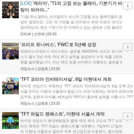
상 'Grand Theft Auto VI: An Extended Look'을 최초 공개할 계획
[LCK]
'케리아', "T1의 고점 보는 플레이, 기본기가 바
1
이다....
탕이 되어야..."
"다들 워낙 잘하는 선수들이다 보니까 고점을 보는 플레이들이 굉
장히 많았어요. 그런 게 기본을 잘 지키면서 하면 리턴이 크다고
생각하는데, 최근 기본기가 안 지켜지고 있는 상태로 그런 플레이
를 추구하다 보니까 팀적으로 안 좋은 사고가 계속 많이 났던 것
인터뷰 |
신연재
|
00:10
같습니다." T1은 6일 서울 종로구 치지직 롤파크에서 열린 '2026
LoL 챔피언스 코리아(LCK)'...
'프리프 유니버스', 'FWC'로 5년째 성장
1
위메이드커넥트가 서비스하는 글로벌 MMORPG 프리프 유니버
스가 출시 5년 차에 역대 최고 실적을 달성하며 누적 매출 1천억
원을 돌파했습니다. 이는 매년 전용 서버에서 진행되는 글로벌 e
스포츠 대회 FWC의 영향이 큽니다. FWC는 이용자가 동일한 조
게임뉴스 |
김병호
|
23:55
건에서 시즌을 함께 즐기는 구조로, 올해 4월 시작된 FWC 2026
은 전년 대비 매출과 이용자 지표가 대폭 상승하는 성과를 냈습니
'TFT 코리아 인비테이셔널', 8일 더현대서 개최
다. 오는 10월 필리핀 마닐라에서 총상금 11만 달러 규모의 제4회
라이엇 게임즈가 주최하는 'TFT 코리아 인비테이셔널'이 8일 오후 2시
FWC 그랜드 파이널이 개최될 예정이며, 위메이드커넥트는 이를
서울 여의도 더현대 서울에서 열립니다. 이번 대회에는 한국의 박찬서와
통해 커뮤니티 중심의 장기 성장 모델을 지속할 방침입니다....
김주한, 일본의 타이틀, 베트남의 YBY1이 출전해 실력을 겨룹니다. TFT
는 소속팀 없이 개인 자격으로 참가하는 독특한 대회 구조를 가지며, 누
게임뉴스 |
김병호
|
23:35
구나 참여 가능한 '소파에서 왕관까지'라는 철학을 실천하고 있습니다.
17일까지 이어지는 이번 행사는 신규 세트 체험과 공연 등 다양한 즐길
'TFT 와일드 팬페스트', 더현대 서울서 개막
1
거리를 제공하며, 이후 현대백화점 판교점에서도 행사가 이어질 예정입
라이엇 게임즈가 현대백화점과 함께 역대 최대 규모의 TFT 오프
니다. 연말에는 라스베이거스 오픈이 개최됩니다....
라인 축제인 'TFT 와일드 팬페스트'를 개최했다. 7일부터 17일까
지 더현대 서울에서 열리며 이후 판교점으로 이동한다. 행사장에