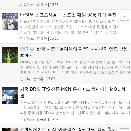
‘JALECO ARCADE COLLECTION’ 시리즈의 미공개 작품 12종을 최초
게임뉴스 |
김규만
|
15:38
공개하며, ‘다함께 쿠키요미. 월드 한국 Ver.’ 등 다양한 인디 게임을 선보
입니다. 시연 참여 관람객에게는 선착순으로 특별 굿즈를 증정하며, 인
KeSPA-스포츠서울, 'e스포츠 대상' 공동 개최 추진
1
디 게임 생태계 활성화와 신규 타이틀 반응 확인을 목표로 합니다....
한국e스포츠협회와 스포츠서울은 지난 6일 업무협약을 맺고 올
해 대한민국 e스포츠 발전을 위한 ‘e스포츠 대상’을 공동 개최하
기로 합의했습니다. 양측은 이번 협약을 통해 시상식의 공정성과
전문성을 강화하고 MZ세대를 겨냥한 미디어 영향력을 확대해 e
게임뉴스 |
김규만
|
15:12
스포츠 전 종목을 아우르는 대표 연례 행사로 육성할 계획입니다.
김영만 회장은 10년 만에 재추진되는 이번 시상식이 e스포츠의
[인터뷰]
한밤 시즌2 '울라텍의 저주', 서사부터 엔드 콘텐
성과와 가치를 널리 알리는 권위 있는 행사가 되도록 노력하겠다
츠까지
고 밝혔습니다....
2026년 8월 7일, 월드오브워크래프트: 한밤의 두 번째 시즌 '울라텍의 저
주' 개발자 인터뷰가 진행되었습니다. 이번 업데이트는 신규 야외 지역
'똬리의 섬'과 공격대 '맹독 심연', 야외 우두머리를 인스턴스로 재해석한
'소굴'을 포함합니다. 개발진은 하우징 시스템 개선 및 신화+ 던전 로테이
인터뷰 |
정재훈
|
15:09
션, 공격대 보상 강화 등을 예고하며, 한국 팬들의 열정적인 성원에 감사
를 표했습니다....
키움 DRX, FPS 전문 MCN 온사이드 컴퍼니와 MOU 체
결
키움 DRX가 지난 8월 5일 서울타워에서 FPS 전문 MCN 온사이드 컴퍼
니와 e스포츠 콘텐츠 강화를 위한 업무 협약을 체결했다. 양사는 이번 협
약을 통해 키움 DRX의 발로란트 선수단 IP와 온사이드 컴퍼니의 크리에
이터 네트워크를 결합하여 정규 및 특별 콘텐츠를 공동 기획한다. 또한
게임뉴스 |
김규만
|
15:09
디지털 콘텐츠 제작을 넘어 팬들이 직접 참여하는 오프라인 행사 등 온·
오프라인 연계 프로그램을 순차적으로 선보이며 e스포츠 생태계 확장에
스마일게이트 신작 '이클립스', 9월 10일 정식 출시