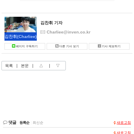
김찬휘 기자
Charliee@inven.co.kr
김찬휘
(Charliee)
페이지 구독하기
다른 기사 보기
기사 제보하기
목록
|
본문
|
△
|
▽
댓글
등록순
|
최신순
새로고침
새로고침