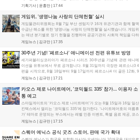
세어 코브'가 호평받고 있습니다. 한편, 7일 출시된 '마블 투혼'은
기획기사 |
윤홍만
|
17:44
태그 시스템에 대한 호불호가 갈리며 복합적 평가를 기록 중입니
다. 유비소프트의 '고스트리콘: 와일드랜드'는 7년 만의 대규모 업
게임위, '생명나눔 사랑의 단체헌혈' 실시
데이트 '라스트 라이츠'와 함께 95% 할인 중입니다....
게임물관리위원회는 8월 7일 부산 센텀지구 16개 유관기관과 함께 혈액
수급난 해소를 위한 '생명나눔 사랑의 단체헌혈'을 실시했습니다. 게임위
는 매년 분기별로 정기 헌혈을 진행하며 공공기관의 사회적 책임을 다하
고 있으며, 이번 행사에는 영화진흥위원회 등 14개 기관 임직원이 동참
게임뉴스 |
김규만
|
17:35
해 생명 나눔을 실천했습니다. 서태건 위원장은 이웃의 생명을 지키는
따뜻한 실천에 참여한 모든 임직원에게 감사의 뜻을 전하며 헌혈 문화
30주년 기념! '페르소나' 애니메이션 전편 유튜브 방영
확산에 앞장섰습니다....
세가퍼블리싱코리아가 페르소나 시리즈 30주년을 기념해 관련 애니메
이션을 유튜브에서 무료 공개합니다. 8월 31일까지 극장판 페르소나3 4
편을 시작으로, 8월 18일부터 9월 17일까지 페르소나4 더 골든 12화, 9
월 15일부터 10월 14일까지 페르소나5 시리즈가 순차 공개됩니다. 또한
게임뉴스 |
김규만
|
17:21
8월 16일까지 SNS를 통해 축하 메시지를 모집하며, 선정된 내용은 기념
영상 및 대형 전광판에 소개될 예정입니다....
카오스 제로 나이트메어, '코믹월드 335' 참가... 이용자 소
통 예고
스마일게이트의 ‘카오스 제로 나이트메어’가 오는 8월 15일과 16일 일산
킨텍스에서 열리는 ‘코믹월드 335’에 참가한다. ‘나이트메어호의 여름휴
가’ 테마로 운영되는 부스에서는 레벨 인증 이벤트, 특별 음료 제공, 코스
프레 모델 포토존 등 다채로운 행사가 진행된다. 유명 코스어 7인이 캐릭
게임뉴스 |
김규만
|
17:15
터로 변신해 이용자를 맞이하며, SNS 인증 시 추가 굿즈도 증정한다. 자
세한 정보는 공식 커뮤니티에서 확인 가능하다....
스퀘어 에닉스 공식 굿즈 스토어, 판매 국가 확대
스퀘어 에닉스가 한국을 포함한 아시아·오세아니아 10개국을 대상으로