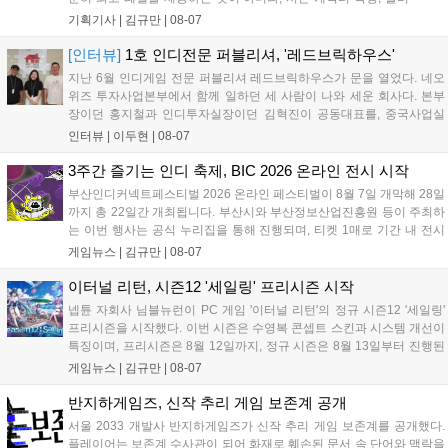
아 아카데미 수료, 아침의 나라 설화 진행 등 4단계 과정을 통해
기획기사 |
김규만
|
08-07
게임에 적응하며 공방합 750을 목표로 성장하는 구조입니다. 이
용자는 과제를 완수하며 동(V) 투발라 장비와 검은별 무기, 카라
[인터뷰]
1호 인디전문 퍼블리셔, '레드브릭하우스'
자드 장신구 등을 획득해 주요 콘텐츠에 진입할 수 있습니다....
지난 6월 인디게임 전문 퍼블리셔 레드브릭하우스가 문을 열었다. 네오
위즈 투자사업본부에서 함께 일하던 세 사람이 나와 세운 회사다. 본부
장이던 홍지철과 인디투자실장이던 김혁진이 공동대표를, 중국사업실
장이던 이민정이 이사를 맡았다. 출범 한 달여 만에 위메이드맥스의 전
인터뷰 |
이두현
|
08-07
략적 투자와 카카오벤처스 등 5개 벤처캐피털의 재무적 투자가 연달아
들어왔다. 서비스 중인...
3주간 즐기는 인디 축제, BIC 2026 온라인 전시 시작
부산인디커넥트페스티벌 2026 온라인 페스티벌이 8월 7일 개막해 28일
까지 총 22일간 개최됩니다. 부산시와 부산정보산업진흥원 등이 주최하
는 이번 행사는 공식 누리집을 통해 진행되며, 티켓 1매로 기간 내 전시
작을 제한 없이 체험할 수 있습니다. 일반 및 루키 부문 등 다양한 인디게
게임뉴스 |
김규만
|
08-07
임을 선보이며 개발자와의 소통 기능도 제공합니다. 장소 제약 없이 전
세계 누구나 참여 가능한 이번 행사는 역대 최대 규모로 열려 인디게임
이터널 리턴, 시즌12 '세일링' 프리시즌 시작
생태계 확장에 기여할 전망입니다....
넵튠 자회사 님블뉴런이 PC 게임 '이터널 리턴'의 정규 시즌12 '세일링'
프리시즌을 시작했다. 이번 시즌은 수영복 콘셉트 스킨과 시스템 개선이
특징이며, 프리시즌은 8월 12일까지, 정규 시즌은 8월 13일부터 진행된
다. 실험체 관찰일지 추가와 후반부 전략 강화를 위한 다중 크로노 스피
게임뉴스 |
김규만
|
08-07
어 도입 등 다양한 업데이트와 풍성한 이벤트가 마련되어 이용자들의 기
대를 모으고 있다....
반지하게임즈, 신작 추리 게임 보존계 공개
서울 2033 개발사 반지하게임즈가 신작 추리 게임 보존계를 공개했다.
플레이어는 보존계 수사관이 되어 화재로 훼손된 문서 속 단어와 맥락을