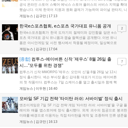
공식 온라인 스토어 스퀘어 에닉스 스토어 플러스의 서비스 지역을 확대
했습니다. 이제 한국어 지원과 원화 결제가 가능하며 파이널 판타지, 니
어 등 주요 게임의 피규어, 굿즈를 구매할 수 있습니다. 신상품이 순차적
게임뉴스 |
김규만
|
17:13
으로 추가될 예정이며 이용자는 사이트에서 국가를 한국으로 설정해 이
용 가능합니다....
한국e스포츠협회, e스포츠 국가대표 유니폼 공개
2
한국e스포츠협회가 한국 도자기의 절제미와 강인함을 담은 e스
포츠 국가대표 공식 유니폼과 캡슐 컬렉션을 공개했다. 이번 유니
폼은 아시안게임 및 사전 행사에서 착용될 예정이며, 일상복으로
구성된 컬렉션은 오는 8월 28일부터 골스튜디오 공식 홈페이지
게임뉴스 |
김규만
|
17:04
와 무신사, 오프라인 매장에서 판매된다. 다만 아시안게임 결선에
서는 대회 규정에 따라 별도의 유니폼을 착용할 계획이다....
[종합]
컴투스-에이버튼 신작 '제우스' 8월 26일 출
7
시…"모두를 위한 경쟁"
컴투스가 신작 MMORPG '제우스: 오만의 신'을 8월 26일 낮 12시
정식 출시한다. 넥슨 부사장 출신 김대훤 대표가 이끄는 에이버튼
의 첫 작품이다. 컴투스는 7일 쇼케이스를 열고 출시일과 함께 핵
심 콘텐츠, 유료화 정책, 운영 방향을 공개했다. 캐릭터명 선점은
게임뉴스 |
이두현
|
16:40
8월 13일 오후 8시 시작한다. '제우스: 오만의 신'은 최고신 제우스
의 오만으로 균열이...
모바일 SF 기갑 전략 '타이탄 러쉬: 서바이벌' 정식 출시
엔조이게임은 7일 SF 기갑 전략 게임 ‘타이탄 러쉬: 서바이벌’을 구글 플
레이와 애플 앱스토어에 정식 출시했다. 외계 괴수의 침공으로 붕괴한
미래를 배경으로 이용자는 직접 타이탄을 제작 및 조종하며 인류 생존을
위한 전투를 펼친다. 지휘관 모집, 피난처 운영, 연맹 협동 콘텐츠가 특징
게임뉴스 |
김규만
|
16:13
이며 출시를 기념해 접속 시 영웅 경험치와 다이아몬드 등 다양한 성장