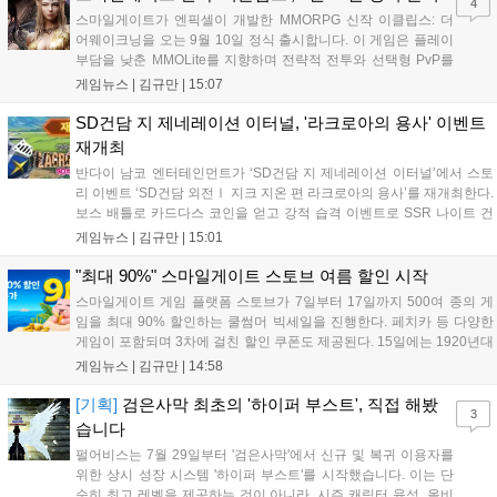
4
나설 계획이다....
스마일게이트가 엔픽셀이 개발한 MMORPG 신작 이클립스: 더
어웨이크닝을 오는 9월 10일 정식 출시합니다. 이 게임은 플레이
부담을 낮춘 MMOLite를 지향하며 전략적 전투와 선택형 PvP를
특징으로 합니다. 현재 공식 홈페이지와 앱 마켓에서 사전등록을
게임뉴스 |
김규만
|
15:07
진행 중이며 참여자에게는 초월 소환권 등 다양한 보상을 제공합
니다. 또한 카카오톡 채널 추가 시 주차별 스페셜 쿠폰과 한정 스
SD건담 지 제네레이션 이터널, '라크로아의 용사' 이벤트
킨, 경품 이벤트 등 풍성한 혜택을 마련해 이용자들의 기대를 모
재개최
으고 있습니다....
반다이 남코 엔터테인먼트가 ‘SD건담 지 제네레이션 이터널’에서 스토
리 이벤트 ‘SD건담 외전Ⅰ 지크 지온 편 라크로아의 용사’를 재개최한다.
보스 배틀로 카드다스 코인을 얻고 강적 습격 이벤트로 SSR 나이트 건
담을 획득할 수 있다. 로그인 보너스로 최대 다이아 3,000개를 지급하며,
게임뉴스 |
김규만
|
15:01
8월 31일까지 실물대 유니콘 건담 입상 피날레를 기념해 SSR 유닛을 전
원 증정한다. 또한 9월 30일까지 공식 유튜브에서 특별 프로그램을 시청
"최대 90%" 스마일게이트 스토브 여름 할인 시작
할 수 있다....
스마일게이트 게임 플랫폼 스토브가 7일부터 17일까지 500여 종의 게
임을 최대 90% 할인하는 쿨썸머 빅세일을 진행한다. 페치카 등 다양한
게임이 포함되며 3차에 걸친 할인 쿠폰도 제공된다. 15일에는 1920년대
경성 배경의 신작 그날의 신문이 출시되며, 15일부터 17일까지는 국내
게임뉴스 |
김규만
|
14:58
개발사 게임을 위한 시크릿 쿠폰도 추가 발행될 예정이다. 자세한 내용
은 공식 페이지에서 확인 가능하다....
[기획]
검은사막 최초의 '하이퍼 부스트', 직접 해봤
3
습니다
펄어비스는 7월 29일부터 '검은사막'에서 신규 및 복귀 이용자를
위한 상시 성장 시스템 '하이퍼 부스트'를 시작했습니다. 이는 단
순히 최고 레벨을 제공하는 것이 아니라, 시즌 캐릭터 육성, 올비