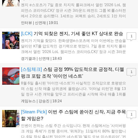
템 구축을 통해 신성장 동력을 확보할 방침이다....
젠지 e스포츠가 7일 종로 치지직 롤파크에서 열린 '2026 LoL 챔
피언스 코리아(LCK)' 정규 시즌 3라운드 레전드 그룹 kt 롤스터전
에서 2:0으로 승리했다. 1세트는 퍼펙트 승리, 2세트도 1만 차이
를 벌리며 25분 만에 승리하면서 말 그대로 압도적인 경기력을 선
인터뷰 |
신연재
|
19:01
보였다. '룰러' 박재혁은 1세트 코그모, 2세트 이즈리얼로 맹활약
하며 POM에 선정됐...
[LCK]
기억 되찾은 젠지, 기세 좋던 KT 상대로 완승
1
젠지가 기억을 찾았다. 한화생명e스포츠에 이어 이번에는 연승을
달리던 KT를 압도적인 경기력으로 꺾었다. 7일 종로 치지직 롤파
크에서 열린 '2026 LoL 챔피언스 코리아(LCK)' 정규 시즌 3라운
드 레전드 그룹, kt 롤스터와 젠지 e스포츠의 대결에서 젠지가 압
경기결과 |
신연재
|
18:43
승을 거뒀다. 개막주까지만 해도 급격하게 흔들리던 젠지였지만,
기억을 되찾기라도 한 듯 1,...
[스팀체크]
스팀 긍정 99% 압도적으로 긍정적, 디젤
1
펑크 포탑 조작 '아이언 네스트'
8월 6일 출시된 '아이언 네스트'가 사실적인 조작감으로 호평받으
며 스팀 신작 매출 상위권에 올랐습니다. '이터널 리턴'은 8월 13
일 정규 시즌 개막을 앞두고 프리시즌을 시작해 국내 매출 1위를
기록했습니다. 25주년을 맞은 '고스트 리콘' 시리즈는 8월 6일 쇼
게임뉴스 |
강승진
|
18:24
케이스와 함께 대규모 할인을 진행하며 순위가 급상승했고, 신작
'마블 투혼: 파이팅 소울즈'와 레트로 수리 시뮬레이션 '리스토
[Steam Pick]
이번 주 스팀에 쏟아진 신작, 지금 주목
1
리'도 스팀에 정식 출시되었습니다....
할 게임은?
인벤이 전하는 스팀 주간 소식입니다. 현재 스팀에서는 '사이버펑
크 게임 축제'가 진행 중이며, '위쳐3'는 11일까지 80% 할인합니
다. 6일 정식 출시된 '아이언 네스트'와 '필드 오브 미스트리아', '커