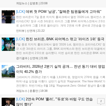
는 체험, 스페셜, 무대 존이 마련됐으며 8일 오후 2시 인비테이셔
게임뉴스 |
김병호
|
23:08
널, 15일 오후 2시 스트리머 매치, 17일 오후 7시 30분 QWER 공
연 등 다채로운 일정이 준비되어 있다. 사전 예약은 조기 마감될
[LCK]
데뷔 첫 POM '남궁', "잘해준 팀원들에게 고마워"
만큼 큰 인기를 끌고 있다....
한진 브리온이 7일 종로 치지직 롤파크에서 열린 '2026 LoL 챔피언스 코
리아(LCK)' 정규 시즌 3라운드 라이즈 그룹 BNK 피어엑스전에서 2:0으
로 승리하며 그룹 1위로 올라섰다. 개막 2연패 이후 곧바로 2연승을 만
들어내면서 이어질 4라운드에 대한 기대감을 올렸다. 다음은 이날 데뷔
인터뷰 |
신연재
|
21:22
첫 POM을 수상한 '남궁' 남궁성훈의 POM 인터뷰 전문이다....
[LCK]
한진 브리온, BNK 피어엑스 꺾고 '라이즈 1위' 등극
7일 종로 치지직 롤파크에서 열린 '2026 LoL 챔피언스 코리아(LCK)' 정
규 시즌 3라운드 라이즈 그룹, BNK 피어엑스와 한진 브리온의 대결에서
한진 브리온이 2:0으로 승리했다. 이번 승리로 한진 브리온은 BNK 피어
엑스를 제치고 라이즈 그룹 1위로 올라섰다. 1세트, 한진 브리온이 '로머'
경기결과 |
신연재
|
21:06
조우진의 로크를 중심으로 게임을 유리하게 풀어갔다. '...
그라비티, 2026년 2분기 실적 공개… 전년 동기 대비 영업
이익 40.2% 증가
그라비티가 2026년 2분기 매출 1,619억 원, 영업이익 276억 원을 기록
하며 내실 성장을 이뤘다. 상반기 실적은 ‘Ragnarok: The New World’가
견인했다. 하반기에는 8월 18일 ‘Ragnarok Zero: Global’ 동남아 출시를
시작으로 9월 3일 ‘달려라 헤베레케 EX’, 9월 22일 ‘갈바테인’ 등 다양한
게임뉴스 |
윤홍만
|
19:38
신작을 선보인다. 4분기에는 ‘쟈레코 아케이드 콜렉션’과 ‘라이트 오디세
이’ 출시가 예정돼 있으며, 2027년에는 ‘Ragnarok 3’ 등 대작을 글로벌
[LCK]
2연속 POM '룰러', "'듀로'와 바텀 구도 연습
2
출시할 계획이다. 그라비티는 조인트벤처 설립과 라그나로크 에코 시스
많이 했다"