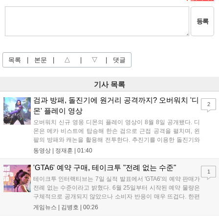
등록
목록
|
본문
|
△
|
▽
|
댓글
기사 목록
검과 방패, 돌진기에 원거리 공격까지? 오버워치 '디
2
몬' 플레이 영상
오버워치 신규 영웅 디몬의 플레이 영상이 8월 8일 공개됐다. 디
몬은 메카 비스트에 탑승해 한손 검으로 근접 공격을 펼치며, 왼
팔의 방패와 캐논을 활용해 전투한다. 추진기를 이용한 돌진기와
참격 형태의 궁극기를 보유했고, 메카 파괴 시 맨몸으로 기관총을
동영상 |
정재훈
|
01:40
사용하는 특징이 있다. 디몬은 오는 8월 12일 시작되는 시즌4 부
산의 영웅들 업데이트를 통해 정식 출시될 예정이다....
'GTA6' 예약 구매, 테이크투 "전례 없는 수준"
1
테이크투 인터랙티브는 7일 실적 발표에서 'GTA6'의 예약 판매가
전례 없는 수준이라고 밝혔다. 6월 25일부터 시작된 예약 물량은
구체적으로 공개되지 않았으나 소비자 반응이 매우 뜨겁다. 한편
11월 19일 PS5와 Xbox 시리즈 X|S로 정식 출시될 예정이며, 록
게임뉴스 |
김병호
|
00:26
스타 게임즈는 한국 시각 28일 오전 4시 넷플릭스를 통해 장편 영