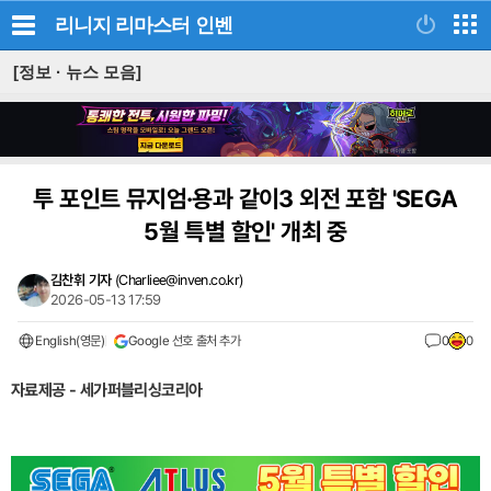
리니지 리마스터
인벤
[정보 · 뉴스 모음]
투 포인트 뮤지엄·용과 같이3 외전 포함 'SEGA
5월 특별 할인' 개최 중
김찬휘 기자
(
Charliee@inven.co.kr
)
2026-05-13 17:59
English(영문)
Google 선호 출처 추가
0
0
자료제공 - 세가퍼블리싱코리아