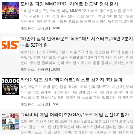
지원 보상을 제공한다. 상세 내용은 공식 커뮤니티에서 확인 가능하다....
모바일 파밍 MMORPG, '히어로 랜드M' 정식 출시
오리엔조이는 7일 모바일 파밍 MMORPG 히어로 랜드M을 애플 앱스토
어와 구글플레이에 정식 출시했다. 스팀 원작의 핵심 재미를 모바일로
구현한 이 게임은 장비 수집과 조합을 통한 영웅 성장이 특징이며, 3개의
무기 스킬을 활용한 전략적 전투와 길드전 등 다양한 콘텐츠를 제공한
게임뉴스 |
김규만
|
16:06
다. 정식 출시를 기념해 사전예약자 50만 명 달성 보상을 포함한 다양한
혜택을 지급하며, 상세 내용은 공식 라운지에서 확인할 수 있다. 이용자
"하반기 실적 턴어라운드 목표" 데브시스터즈, 26년 2분기
는 게임 접속 및 주요 콘텐츠 플레이를 통해 성장을 지원받을 수 있다....
매출 527억 원
데브시스터즈가 2026년 2분기 매출 527억 원, 영업손실 160억 원을 기
록했다. 경영 쇄신으로 손실은 완화됐으며 3분기부터 재무 개선이 전망
된다. 쿠키런 클래식과 신작 쿠키런 키우기가 흥행 중이며, 쿠키런 키우
기는 13일 첫 업데이트를 시작으로 2주 간격의 콘텐츠를 제공한다. 또한
게임뉴스 |
김규만
|
16:03
9월 미국 로블록스 개발자 컨퍼런스에 참여해 IP 생태계를 확장할 계획
이다. 회사는 비용 효율화와 신작 흥행을 통해 하반기 실적 턴어라운드
라인게임즈 신작 '콰이어트', 테스트 참가자 3만 돌파
를 이끌 방침이다....
라인게임즈가 개발 중인 협동 코미디 호러 신작 QUIET가 지난 3일부터
시작된 스팀 플레이 테스트에서 3일 만에 참가자 3만 명을 돌파하며 큰
관심을 받고 있습니다. 오리 외계인이 보스를 피해 탈출하는 이 게임은
최대 4인 협동을 지원하며, 소음 관리와 물리 법칙을 활용한 전략적 플레
게임뉴스 |
김규만
|
15:41
이가 핵심입니다. 라인게임즈는 수집된 이용자 피드백을 반영해 게임성
을 개선 중이며, 상세 정보는 스팀 페이지에서 확인 가능합니다....
그라비티 게임 어라이즈(GGA), '도쿄 게임 던전13' 참가
그라비티 게임 어라이즈(GGA)가 오는 8월 8일 오전 11시부터 오후 5시
까지 일본 도쿄도립 산업무역센터 하마마쓰초관에서 열리는 인디 게임
전시회 ‘도쿄 게임 던전 13’에 참가합니다. GGA는 이번 행사에서