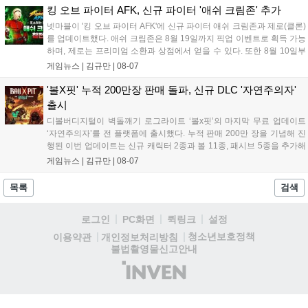
중심의 운영 방식을 사전 대비 체계로 전환하며 데이터 기반의 효
킹 오브 파이터 AFK, 신규 파이터 '애쉬 크림존' 추가
율적인 의사결정을 지원하고 있습니다....
넷마블이 '킹 오브 파이터 AFK'에 신규 파이터 애쉬 크림존과 제로(클론)
를 업데이트했다. 애쉬 크림존은 8월 19일까지 픽업 이벤트로 획득 가능
하며, 제로는 프리미엄 소환과 상점에서 얻을 수 있다. 또한 8월 10일부
터 14일까지 럭키 엘피 이벤트로 론을, 13일부터 26일까지 트로피칼 아
게임뉴스 |
김규만
|
08-07
일랜드 이벤트로 펫 블레이즈와 팝시를 선보일 예정이다. 이번 업데이트
로 전략적 전투의 재미가 더욱 강화될 것으로 기대된다....
'볼X핏' 누적 200만장 판매 돌파, 신규 DLC '자연주의자'
출시
디볼버디지털이 벽돌깨기 로그라이트 ‘볼x핏’의 마지막 무료 업데이트
‘자연주의자’를 전 플랫폼에 출시했다. 누적 판매 200만 장을 기념해 진
행된 이번 업데이트는 신규 캐릭터 2종과 볼 11종, 패시브 5종을 추가해
전략적 재미를 높였다. 게임은 PC와 콘솔, 모바일에서 한글판으로 즐길
게임뉴스 |
김규만
|
08-07
수 있으며, 개발사는 조만간 게임과 관련한 새로운 소식을 전할 예정이
라고 밝혀 향후 행보에 기대감을 모으고 있다. 상세 정보는 공식 홈페이
목록
검색
지에서 확인 가능하다....
로그인
PC화면
퀵링크
설정
청소년보호정책
이용약관
개인정보처리방침
불법촬영물신고안내
(주)
인
벤