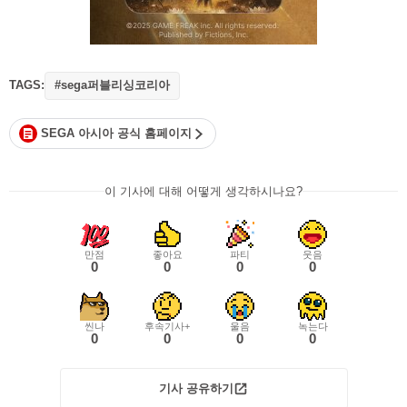
TAGS:
#sega퍼블리싱코리아
SEGA 아시아 공식 홈페이지
이 기사에 대해 어떻게 생각하시나요?
만점
좋아요
파티
웃음
0
0
0
0
씬나
후속기사+
울음
녹는다
0
0
0
0
기사 공유하기