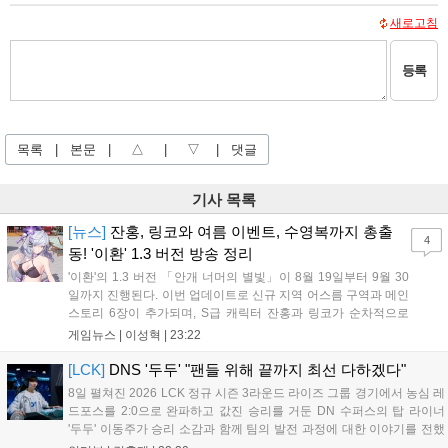
새로고침
등록
목록
|
본문
|
△
|
▽
|
댓글
기사 목록
[뉴스]
잔홍, 링코와 여름 이벤트, 수영복까지 총출
4
동! '이환' 1.3 버전 방송 정리
'이환'의 1.3 버전 「안개 너머의 별빛」이 8월 19일부터 9월 30
일까지 진행된다. 이번 업데이트로 신규 지역 어스름 구역과 메인
스토리 6장이 추가되며, S급 캐릭터 잔홍과 링코가 순차적으로
등장한다. 여름 시즌을 맞아 비치발리볼, 수상 오토바이 등 다채
게임뉴스 |
이성혁
|
23:22
로운 이벤트가 열리고, 캐릭터 렌더링 개선 및 랜덤 코스튬 등 편
의성도 강화된다. 8월 11일까지 사용 가능한 교환 코드 3종이 제
[LCK]
DNS '두두' "팬들 위해 끝까지 최선 다하겠다"
공되며, 상세 일정은 공식 채널을 통해 확인할 수 있다....
8일 펼쳐진 2026 LCK 정규 시즌 3라운드 라이즈 그룹 경기에서 농심 레
드포스를 2:0으로 완파하고 값진 승리를 거둔 DN 수퍼스의 탑 라이너
'두두' 이동주가 승리 소감과 함께 팀의 발전 과정에 대한 이야기를 전했
다. 먼저 오랜만의 2:0 완승에 대해 '두두'는 "진짜 오랜만에 거둔 2:0 승