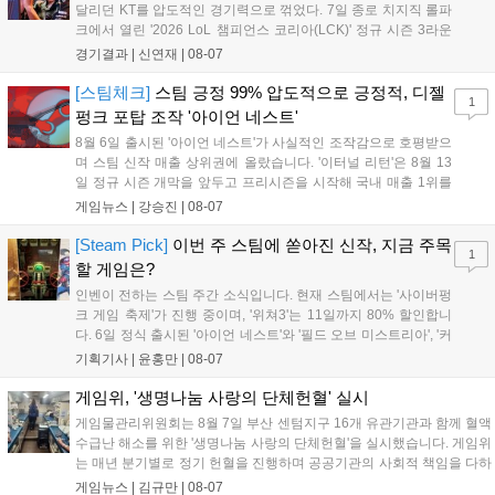
달리던 KT를 압도적인 경기력으로 꺾었다. 7일 종로 치지직 롤파
크에서 열린 '2026 LoL 챔피언스 코리아(LCK)' 정규 시즌 3라운
드 레전드 그룹, kt 롤스터와 젠지 e스포츠의 대결에서 젠지가 압
경기결과 |
신연재
|
08-07
승을 거뒀다. 개막주까지만 해도 급격하게 흔들리던 젠지였지만,
기억을 되찾기라도 한 듯 1,...
[스팀체크]
스팀 긍정 99% 압도적으로 긍정적, 디젤
1
펑크 포탑 조작 '아이언 네스트'
8월 6일 출시된 '아이언 네스트'가 사실적인 조작감으로 호평받으
며 스팀 신작 매출 상위권에 올랐습니다. '이터널 리턴'은 8월 13
일 정규 시즌 개막을 앞두고 프리시즌을 시작해 국내 매출 1위를
기록했습니다. 25주년을 맞은 '고스트 리콘' 시리즈는 8월 6일 쇼
게임뉴스 |
강승진
|
08-07
케이스와 함께 대규모 할인을 진행하며 순위가 급상승했고, 신작
'마블 투혼: 파이팅 소울즈'와 레트로 수리 시뮬레이션 '리스토
[Steam Pick]
이번 주 스팀에 쏟아진 신작, 지금 주목
1
리'도 스팀에 정식 출시되었습니다....
할 게임은?
인벤이 전하는 스팀 주간 소식입니다. 현재 스팀에서는 '사이버펑
크 게임 축제'가 진행 중이며, '위쳐3'는 11일까지 80% 할인합니
다. 6일 정식 출시된 '아이언 네스트'와 '필드 오브 미스트리아', '커
세어 코브'가 호평받고 있습니다. 한편, 7일 출시된 '마블 투혼'은
기획기사 |
윤홍만
|
08-07
태그 시스템에 대한 호불호가 갈리며 복합적 평가를 기록 중입니
다. 유비소프트의 '고스트리콘: 와일드랜드'는 7년 만의 대규모 업
게임위, '생명나눔 사랑의 단체헌혈' 실시
데이트 '라스트 라이츠'와 함께 95% 할인 중입니다....
게임물관리위원회는 8월 7일 부산 센텀지구 16개 유관기관과 함께 혈액
수급난 해소를 위한 '생명나눔 사랑의 단체헌혈'을 실시했습니다. 게임위
는 매년 분기별로 정기 헌혈을 진행하며 공공기관의 사회적 책임을 다하
고 있으며, 이번 행사에는 영화진흥위원회 등 14개 기관 임직원이 동참
게임뉴스 |
김규만
|
08-07