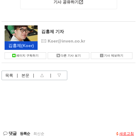
기사 공유하기
김홍제 기자
Koer@inven.co.kr
김홍제
(Koer)
페이지 구독하기
다른 기사 보기
기사 제보하기
목록
|
본문
|
△
|
▽
댓글
등록순
|
최신순
새로고침