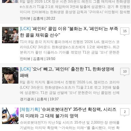
8일 열린 2026 LCK 정규 시즌 3라운드 레전드 그룹 매치에서 한화생명
e스포츠가 T1을 2:1로 제압하며 3연패 탈출에 성공했다. 경기 후 진행된
미디어 인터뷰에는 한화생명 윤성영 감독과 '구마유시' 이민형이 참석했
다. 먼저 승리 소감에 대해 윤성영 감독은 "오랜만에 승리해 기분이 좋고,
인터뷰 |
김홍제
|
20:22
남은 경기도 잘 준비하겠다"고 밝혔으며, '구마유시' 역시 "3...
[LCK]
'페인터' 콜업 이유 "불화는 X, '페인터'는 부족
15
한 콜을 채워줄 선수"
T1이 8일 종각 치지직 롤파크에서 진행된 '2026 LoL 챔피언스 코
리아(LCK)' 3라운드 한화생명e스포츠에게 1:2로 패배했다. 최근
분위기가 좋던 디플러스 기아를 꺾었던 T1은 금일 '오너' 문현준
을 빼고 신예 '페인터' 김은후를 투입시키는 강수를 뒀으나 결국
인터뷰 |
김홍제
|
19:50
아쉬운 결과를 맞이하게 됐다. 이하 T1 임재현 감독대행과 '페이
즈' 김수환의 인터뷰 내...
[LCK]
'오너' 빼고, '페인터' 출전한 T1, 한화생명에
10
패배
8일 종각 치지직 롤파크에서 진행된 '2026 LoL 챔피언스 코리아
(LCK)' 3라운드 한화생명e스포츠가 T1을 2:1로 꺾고 3연패 탈출
에 성공했다. T1은 금일 선발에 '오너' 문현준이 아닌 콜업된 신예
'페인터' 김은후를 투입했지만, 결국 1:2로 패배하고 말았다. T1은
경기결과 |
김홍제
|
19:37
'케리아'의 카밀이 좋은 플레이를 통해 한화생명 바텀 듀오의 점멸
을 빼냈다....
[체험기획]
'슈퍼로봇대전Y' 35주년 확장팩, 시리즈
2
의 미래와 그 대체 불가의 영역
슈퍼로봇대전Y가 지난 5일 시리즈 35주년 및 2,000만 장 판매를
기념하는 마지막 확장팩 ‘~가속하는 미래~’를 출시했다. 이번 확