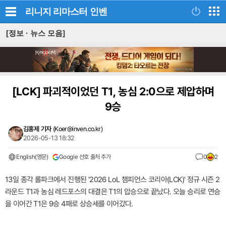
리니지 리마스터
인벤
[정보 · 뉴스 모음]
[LCK]
파괴적이었던 T1, 농심 2:0으로 제압하며
9승
김홍제 기자
(
Koer@inven.co.kr
)
2026-05-13 18:32
English(영문)
Google 선호 출처 추가
0
2
13일 종각 롤파크에서 진행된 '2026 LoL 챔피언스 코리아(LCK)' 정규 시즌 2
라운드 T1과 농심 레드포스의 대결은 T1의 압승으로 끝났다. 오늘 승리로 연승
을 이어간 T1은 9승 4패로 상승세를 이어갔다.