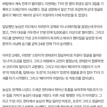
바텀에서 계속 전투가 벌어졌다. 이번에는 T1이 한 명의 희생도 없이 3킬을 기
록하고 드래곤까지 사냥했다. 정글 성장에서 앞선 T1은 과감하게 상대 정글로
들어가 '페이즈' 애쉬의 궁극기 지원까지 더해 자르반을 또 잡았다.
답답했던 농심은 미드에서 자르반이 강제로 이니시에이팅을 걸었는데 무리수
였고, T1이 대승을 거두면서 17분 만에 5,000골드 이상으로 벌어졌다. 그리고
미드를 압박하던 T1은 2차 타워까지 파괴하고 애쉬가 펜타킬을 달성한 뒤 바
론까지 사냥해 승기를 굳혀 24분 만에 T1이 승리했다.
이어진 2세트, 이번엔 '스펀지'의 판테온이 칼날부리로 카운터 정글을 들어온
'오너'의 오공을 잡았다. 그리고 바텀에서 교전이 열렸는데, 판테온이 합류하면
서 코르키와 밀리오가 교환됐다. 그리고 미드에서 '페이커'의 아칼리가 '스카
웃'의 빅토르를, 탑에서는 '도란'의 크산테가 '킹겐'의 럼블을 혼자 잡아 T1이 기
세를 타기 시작했다. 그리고 '페이커'의 아칼리는 또 빅토르를 잡아냈다.
농심도 반격에 나섰다. 드래곤 한타에서 뛰어난 호흡을 보여주며 빅토르가 다
수 킬을 가져가 농심이 대승을 거뒀다. 이후 서로 팽팽한 구도가 이어졌다. 그
리고 T1은 미드 한타에서 농심의 핵심 딜러인 빅토르, 코르키 그리고 정글러인