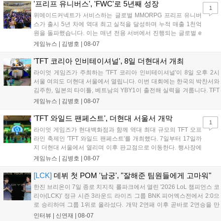
LoL 챔피언스 코리아(LCK)'...
'프리프 유니버스', 'FWC'로 5년째 성장
1
위메이드커넥트가 서비스하는 글로벌 MMORPG 프리프 유니버
스가 출시 5년 차에 역대 최고 실적을 달성하며 누적 매출 1천억
원을 돌파했습니다. 이는 매년 전용 서버에서 진행되는 글로벌 e
스포츠 대회 FWC의 영향이 큽니다. FWC는 이용자가 동일한 조
게임뉴스 |
김병호
|
08-07
건에서 시즌을 함께 즐기는 구조로, 올해 4월 시작된 FWC 2026
은 전년 대비 매출과 이용자 지표가 대폭 상승하는 성과를 냈습니
'TFT 코리아 인비테이셔널', 8일 더현대서 개최
다. 오는 10월 필리핀 마닐라에서 총상금 11만 달러 규모의 제4회
라이엇 게임즈가 주최하는 'TFT 코리아 인비테이셔널'이 8일 오후 2시
FWC 그랜드 파이널이 개최될 예정이며, 위메이드커넥트는 이를
서울 여의도 더현대 서울에서 열립니다. 이번 대회에는 한국의 박찬서와
통해 커뮤니티 중심의 장기 성장 모델을 지속할 방침입니다....
김주한, 일본의 타이틀, 베트남의 YBY1이 출전해 실력을 겨룹니다. TFT
는 소속팀 없이 개인 자격으로 참가하는 독특한 대회 구조를 가지며, 누
게임뉴스 |
김병호
|
08-07
구나 참여 가능한 '소파에서 왕관까지'라는 철학을 실천하고 있습니다.
17일까지 이어지는 이번 행사는 신규 세트 체험과 공연 등 다양한 즐길
'TFT 와일드 팬페스트', 더현대 서울서 개막
1
거리를 제공하며, 이후 현대백화점 판교점에서도 행사가 이어질 예정입
라이엇 게임즈가 현대백화점과 함께 역대 최대 규모의 TFT 오프
니다. 연말에는 라스베이거스 오픈이 개최됩니다....
라인 축제인 'TFT 와일드 팬페스트'를 개최했다. 7일부터 17일까
지 더현대 서울에서 열리며 이후 판교점으로 이동한다. 행사장에
는 체험, 스페셜, 무대 존이 마련됐으며 8일 오후 2시 인비테이셔
게임뉴스 |
김병호
|
08-07
널, 15일 오후 2시 스트리머 매치, 17일 오후 7시 30분 QWER 공
연 등 다채로운 일정이 준비되어 있다. 사전 예약은 조기 마감될
[LCK]
데뷔 첫 POM '남궁', "잘해준 팀원들에게 고마워"
만큼 큰 인기를 끌고 있다....
한진 브리온이 7일 종로 치지직 롤파크에서 열린 '2026 LoL 챔피언스 코
리아(LCK)' 정규 시즌 3라운드 라이즈 그룹 BNK 피어엑스전에서 2:0으
로 승리하며 그룹 1위로 올라섰다. 개막 2연패 이후 곧바로 2연승을 만
들어내면서 이어질 4라운드에 대한 기대감을 올렸다. 다음은 이날 데뷔
인터뷰 |
신연재
|
08-07