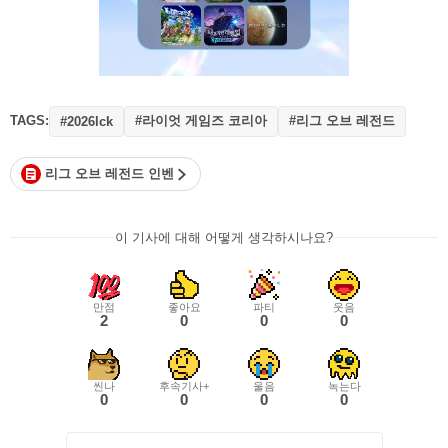
TAGS:
#라이엇 게임즈 코리아
#리그 오브 레전드
#2026lck
리그 오브 레전드 인벤
이 기사에 대해 어떻게 생각하시나요?
만점
좋아요
파티
웃음
2
0
0
0
씬나
후속기사+
울음
녹는다
0
0
0
0