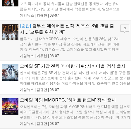
포츠 국가대표 공식 유니폼과 캡슐 컬렉션을 공개했다. 이번 유니
폼은 아시안게임 및 사전 행사에서 착용될 예정이며, 일상복으로
구성된 컬렉션은 오는 8월 28일부터 골스튜디오 공식 홈페이지
게임뉴스 |
김규만
|
08-07
와 무신사, 오프라인 매장에서 판매된다. 다만 아시안게임 결선에
서는 대회 규정에 따라 별도의 유니폼을 착용할 계획이다....
[종합]
컴투스-에이버튼 신작 '제우스' 8월 26일 출
9
시…"모두를 위한 경쟁"
컴투스가 신작 MMORPG '제우스: 오만의 신'을 8월 26일 낮 12시
정식 출시한다. 넥슨 부사장 출신 김대훤 대표가 이끄는 에이버튼
의 첫 작품이다. 컴투스는 7일 쇼케이스를 열고 출시일과 함께 핵
심 콘텐츠, 유료화 정책, 운영 방향을 공개했다. 캐릭터명 선점은
게임뉴스 |
이두현
|
08-07
8월 13일 오후 8시 시작한다. '제우스: 오만의 신'은 최고신 제우스
의 오만으로 균열이...
모바일 SF 기갑 전략 '타이탄 러쉬: 서바이벌' 정식 출시
엔조이게임은 7일 SF 기갑 전략 게임 ‘타이탄 러쉬: 서바이벌’을 구글 플
레이와 애플 앱스토어에 정식 출시했다. 외계 괴수의 침공으로 붕괴한
미래를 배경으로 이용자는 직접 타이탄을 제작 및 조종하며 인류 생존을
위한 전투를 펼친다. 지휘관 모집, 피난처 운영, 연맹 협동 콘텐츠가 특징
게임뉴스 |
김규만
|
08-07
이며 출시를 기념해 접속 시 영웅 경험치와 다이아몬드 등 다양한 성장
지원 보상을 제공한다. 상세 내용은 공식 커뮤니티에서 확인 가능하다....
모바일 파밍 MMORPG, '히어로 랜드M' 정식 출시
오리엔조이는 7일 모바일 파밍 MMORPG 히어로 랜드M을 애플 앱스토
어와 구글플레이에 정식 출시했다. 스팀 원작의 핵심 재미를 모바일로
구현한 이 게임은 장비 수집과 조합을 통한 영웅 성장이 특징이며, 3개의
무기 스킬을 활용한 전략적 전투와 길드전 등 다양한 콘텐츠를 제공한
게임뉴스 |
김규만
|
08-07
다. 정식 출시를 기념해 사전예약자 50만 명 달성 보상을 포함한 다양한