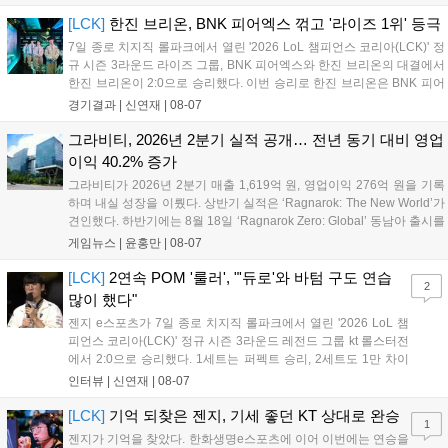
첫 POM을 수상한 '남궁' 남궁성훈의 POM 인터뷰 전문이다....
[LCK]
한진 브리온, BNK 피어엑스 꺾고 '라이즈 1위' 등극
7일 종로 치지직 롤파크에서 열린 '2026 LoL 챔피언스 코리아(LCK)' 정
규 시즌 3라운드 라이즈 그룹, BNK 피어엑스와 한진 브리온의 대결에서
한진 브리온이 2:0으로 승리했다. 이번 승리로 한진 브리온은 BNK 피어
엑스를 제치고 라이즈 그룹 1위로 올라섰다. 1세트, 한진 브리온이 '로머'
경기결과 |
신연재
|
08-07
조우진의 로크를 중심으로 게임을 유리하게 풀어갔다. '...
그라비티, 2026년 2분기 실적 공개… 전년 동기 대비 영업
이익 40.2% 증가
그라비티가 2026년 2분기 매출 1,619억 원, 영업이익 276억 원을 기록
하며 내실 성장을 이뤘다. 상반기 실적은 ‘Ragnarok: The New World’가
견인했다. 하반기에는 8월 18일 ‘Ragnarok Zero: Global’ 동남아 출시를
시작으로 9월 3일 ‘달려라 헤베레케 EX’, 9월 22일 ‘갈바테인’ 등 다양한
게임뉴스 |
윤홍만
|
08-07
신작을 선보인다. 4분기에는 ‘쟈레코 아케이드 콜렉션’과 ‘라이트 오디세
이’ 출시가 예정돼 있으며, 2027년에는 ‘Ragnarok 3’ 등 대작을 글로벌
[LCK]
2연속 POM '룰러', "'듀로'와 바텀 구도 연습
2
출시할 계획이다. 그라비티는 조인트벤처 설립과 라그나로크 에코 시스
많이 했다"
템 구축을 통해 신성장 동력을 확보할 방침이다....
젠지 e스포츠가 7일 종로 치지직 롤파크에서 열린 '2026 LoL 챔
피언스 코리아(LCK)' 정규 시즌 3라운드 레전드 그룹 kt 롤스터전
에서 2:0으로 승리했다. 1세트는 퍼펙트 승리, 2세트도 1만 차이
를 벌리며 25분 만에 승리하면서 말 그대로 압도적인 경기력을 선
인터뷰 |
신연재
|
08-07
보였다. '룰러' 박재혁은 1세트 코그모, 2세트 이즈리얼로 맹활약
하며 POM에 선정됐...
[LCK]
기억 되찾은 젠지, 기세 좋던 KT 상대로 완승
1
젠지가 기억을 찾았다. 한화생명e스포츠에 이어 이번에는 연승을