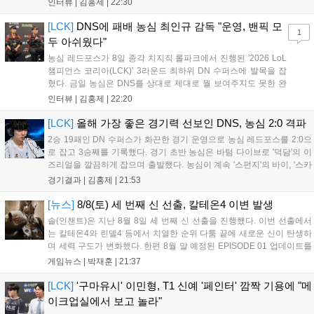
인터뷰 |
김홍제
|
22:30
리라 기쁘다. 특히 불리했던 1세트를 역전승으로 이끌어내...
[LCK]
DNS에 패배 농심 최인규 감독 "운영, 밴픽 모
1
두 아쉬웠다"
농심 레드포스가 8일 종각 치지직 롤파크에서 진행된 '2026 LoL
챔피언스 코리아(LCK)' 3라운드 최하위 DN 수퍼스에 발목을 잡
혔다. 금일 농심은 DNS를 상대로 제대로 뭘 보여주지도 못한 완
패를 당하고 말았다. 이하 농심 레드포스 최인규 감독과 '리헨즈'
인터뷰 |
김홍제
|
22:20
손시우의 인터뷰 전문이다. Q. 금일 DNS에 0:2로 패배했는데? 최
인규 감독 : 모든 경...
[LCK]
올해 가장 좋은 경기력 선보인 DNS, 농심 2:0 격파
2승 19패인 DN 수퍼스가 화끈한 경기 운영으로 농심 레드포스를 2:0으
로 잡고 3승째를 기록했다. 경기 초반 농심은 바텀 다이브로 '덕담'의 이
즈리얼을 깔끔하게 잡으며 출발했다. 농심이 계속 '스펀지'의 바이, '스카
웃'의 신드라가 맹활약하며 초반부터 잡은 주도권을 계속 잘 굴렸다.
경기결과 |
김홍제
|
21:53
DNS는 불리하지만 골드 차이는 크게 벌어지지 않으며 잘 따라가고 있
었...
[뉴스]
8/8(토) 세 번째 신 선출, 칼테온4 이변 발생
솔(인챈트)은 지난 8월 8일 세 번째 신 선출을 진행했다. 이번 선출에서
는 칼테온4와 린델4 등에서 치열한 순위 다툼 끝에 새로운 신이 탄생하
며 세력 구도가 변화했다. 한편 8월 말 예정된 EPISODE 01 업데이트를
통해 월드 콘텐츠가 추가될 예정이며, 이를 통해 추후 주신 및 절대신에
게임뉴스 |
박재훈
|
21:37
대한 정보가 공개될 것으로 기대된다. 서버별 입지 확보를 위한 경쟁은
더욱 가속화될 전망이다....
[LCK]
'구마유시' 이민형, T1 신예 '페인터' 깜짝 기용에 "메
이크업실에서 보고 놀라"