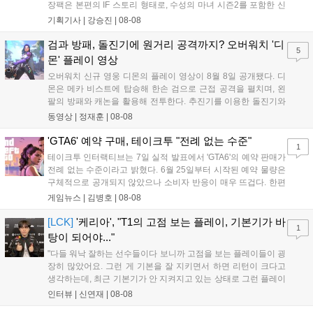
장팩은 본편의 IF 스토리 형태로, 수성의 마녀 시즌2를 포함한 신
규 참전작과 크로스오버 합체기를 선보이며 작품을 완결 짓는다.
기획기사 |
강승진
|
08-08
기존 연출의 한계와 로봇 게임 시장의 어려움 속에서도 팬들이 원
하는 몰입감 있는 서사와 조합을 구현하며 시리즈의 미래를 향한
검과 방패, 돌진기에 원거리 공격까지? 오버워치 '디
5
새로운 가능성을 제시했다....
몬' 플레이 영상
오버워치 신규 영웅 디몬의 플레이 영상이 8월 8일 공개됐다. 디
몬은 메카 비스트에 탑승해 한손 검으로 근접 공격을 펼치며, 왼
팔의 방패와 캐논을 활용해 전투한다. 추진기를 이용한 돌진기와
참격 형태의 궁극기를 보유했고, 메카 파괴 시 맨몸으로 기관총을
동영상 |
정재훈
|
08-08
사용하는 특징이 있다. 디몬은 오는 8월 12일 시작되는 시즌4 부
산의 영웅들 업데이트를 통해 정식 출시될 예정이다....
'GTA6' 예약 구매, 테이크투 "전례 없는 수준"
1
테이크투 인터랙티브는 7일 실적 발표에서 'GTA6'의 예약 판매가
전례 없는 수준이라고 밝혔다. 6월 25일부터 시작된 예약 물량은
구체적으로 공개되지 않았으나 소비자 반응이 매우 뜨겁다. 한편
11월 19일 PS5와 Xbox 시리즈 X|S로 정식 출시될 예정이며, 록
게임뉴스 |
김병호
|
08-08
스타 게임즈는 한국 시각 28일 오전 4시 넷플릭스를 통해 장편 영
상 'Grand Theft Auto VI: An Extended Look'을 최초 공개할 계획
[LCK]
'케리아', "T1의 고점 보는 플레이, 기본기가 바
1
이다....
탕이 되어야..."
"다들 워낙 잘하는 선수들이다 보니까 고점을 보는 플레이들이 굉
장히 많았어요. 그런 게 기본을 잘 지키면서 하면 리턴이 크다고
생각하는데, 최근 기본기가 안 지켜지고 있는 상태로 그런 플레이
를 추구하다 보니까 팀적으로 안 좋은 사고가 계속 많이 났던 것
인터뷰 |
신연재
|
08-08
같습니다." T1은 6일 서울 종로구 치지직 롤파크에서 열린 '2026