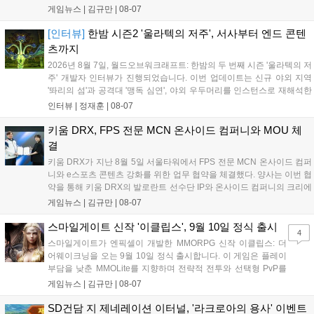
전문성을 강화하고 MZ세대를 겨냥한 미디어 영향력을 확대해 e
게임뉴스 |
김규만
|
08-07
스포츠 전 종목을 아우르는 대표 연례 행사로 육성할 계획입니다.
김영만 회장은 10년 만에 재추진되는 이번 시상식이 e스포츠의
[인터뷰]
한밤 시즌2 '울라텍의 저주', 서사부터 엔드 콘텐
성과와 가치를 널리 알리는 권위 있는 행사가 되도록 노력하겠다
츠까지
고 밝혔습니다....
2026년 8월 7일, 월드오브워크래프트: 한밤의 두 번째 시즌 '울라텍의 저
주' 개발자 인터뷰가 진행되었습니다. 이번 업데이트는 신규 야외 지역
'똬리의 섬'과 공격대 '맹독 심연', 야외 우두머리를 인스턴스로 재해석한
'소굴'을 포함합니다. 개발진은 하우징 시스템 개선 및 신화+ 던전 로테이
인터뷰 |
정재훈
|
08-07
션, 공격대 보상 강화 등을 예고하며, 한국 팬들의 열정적인 성원에 감사
를 표했습니다....
키움 DRX, FPS 전문 MCN 온사이드 컴퍼니와 MOU 체
결
키움 DRX가 지난 8월 5일 서울타워에서 FPS 전문 MCN 온사이드 컴퍼
니와 e스포츠 콘텐츠 강화를 위한 업무 협약을 체결했다. 양사는 이번 협
약을 통해 키움 DRX의 발로란트 선수단 IP와 온사이드 컴퍼니의 크리에
이터 네트워크를 결합하여 정규 및 특별 콘텐츠를 공동 기획한다. 또한
게임뉴스 |
김규만
|
08-07
디지털 콘텐츠 제작을 넘어 팬들이 직접 참여하는 오프라인 행사 등 온·
오프라인 연계 프로그램을 순차적으로 선보이며 e스포츠 생태계 확장에
스마일게이트 신작 '이클립스', 9월 10일 정식 출시
4
나설 계획이다....
스마일게이트가 엔픽셀이 개발한 MMORPG 신작 이클립스: 더
어웨이크닝을 오는 9월 10일 정식 출시합니다. 이 게임은 플레이
부담을 낮춘 MMOLite를 지향하며 전략적 전투와 선택형 PvP를
특징으로 합니다. 현재 공식 홈페이지와 앱 마켓에서 사전등록을
게임뉴스 |
김규만
|
08-07
진행 중이며 참여자에게는 초월 소환권 등 다양한 보상을 제공합
니다. 또한 카카오톡 채널 추가 시 주차별 스페셜 쿠폰과 한정 스
SD건담 지 제네레이션 이터널, '라크로아의 용사' 이벤트