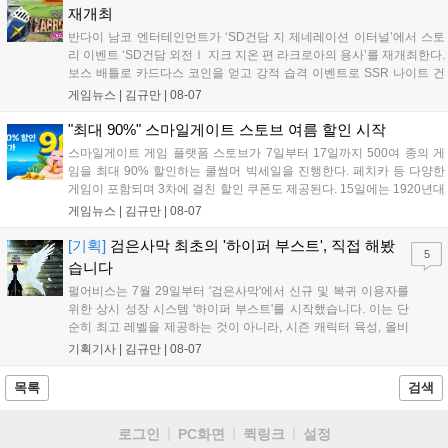
킨, 경품 이벤트 등 풍성한 혜택을 마련해 이용자들의 기대를 모
재개최
으고 있습니다....
반다이 남코 엔터테인먼트가 ‘SD건담 지 제네레이션 이터널’에서 스토
리 이벤트 ‘SD건담 외전Ⅰ 지크 지온 편 라크로아의 용사’를 재개최한다.
보스 배틀로 카드다스 코인을 얻고 강적 습격 이벤트로 SSR 나이트 건
담을 획득할 수 있다. 로그인 보너스로 최대 다이아 3,000개를 지급하며,
게임뉴스 |
김규만
|
08-07
8월 31일까지 실물대 유니콘 건담 입상 피날레를 기념해 SSR 유닛을 전
원 증정한다. 또한 9월 30일까지 공식 유튜브에서 특별 프로그램을 시청
"최대 90%" 스마일게이트 스토브 여름 할인 시작
할 수 있다....
스마일게이트 게임 플랫폼 스토브가 7일부터 17일까지 500여 종의 게
임을 최대 90% 할인하는 쿨썸머 빅세일을 진행한다. 페치카 등 다양한
게임이 포함되며 3차에 걸친 할인 쿠폰도 제공된다. 15일에는 1920년대
경성 배경의 신작 그날의 신문이 출시되며, 15일부터 17일까지는 국내
게임뉴스 |
김규만
|
08-07
개발사 게임을 위한 시크릿 쿠폰도 추가 발행될 예정이다. 자세한 내용
은 공식 페이지에서 확인 가능하다....
[기획]
검은사막 최초의 '하이퍼 부스트', 직접 해봤
5
습니다
펄어비스는 7월 29일부터 '검은사막'에서 신규 및 복귀 이용자를
위한 상시 성장 시스템 '하이퍼 부스트'를 시작했습니다. 이는 단
순히 최고 레벨을 제공하는 것이 아니라, 시즌 캐릭터 육성, 올비
아 아카데미 수료, 아침의 나라 설화 진행 등 4단계 과정을 통해
기획기사 |
김규만
|
08-07
게임에 적응하며 공방합 750을 목표로 성장하는 구조입니다. 이
용자는 과제를 완수하며 동(V) 투발라 장비와 검은별 무기, 카라
목록
검색
자드 장신구 등을 획득해 주요 콘텐츠에 진입할 수 있습니다....
로그인
PC화면
퀵링크
설정