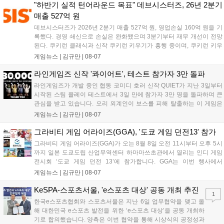
혜택을 지급하며, 상세 내용은 공식 라운지에서 확인할 수 있다. 이용자
"하반기 실적 턴어라운드 목표" 데브시스터즈, 26년 2분기
는 게임 접속 및 주요 콘텐츠 플레이를 통해 성장을 지원받을 수 있다....
매출 527억 원
데브시스터즈가 2026년 2분기 매출 527억 원, 영업손실 160억 원을 기
록했다. 경영 쇄신으로 손실은 완화됐으며 3분기부터 재무 개선이 전망
된다. 쿠키런 클래식과 신작 쿠키런 키우기가 흥행 중이며, 쿠키런 키우
기는 13일 첫 업데이트를 시작으로 2주 간격의 콘텐츠를 제공한다. 또한
게임뉴스 |
김규만
|
08-07
9월 미국 로블록스 개발자 컨퍼런스에 참여해 IP 생태계를 확장할 계획
이다. 회사는 비용 효율화와 신작 흥행을 통해 하반기 실적 턴어라운드
라인게임즈 신작 '콰이어트', 테스트 참가자 3만 돌파
를 이끌 방침이다....
라인게임즈가 개발 중인 협동 코미디 호러 신작 QUIET가 지난 3일부터
시작된 스팀 플레이 테스트에서 3일 만에 참가자 3만 명을 돌파하며 큰
관심을 받고 있습니다. 오리 외계인이 보스를 피해 탈출하는 이 게임은
최대 4인 협동을 지원하며, 소음 관리와 물리 법칙을 활용한 전략적 플레
게임뉴스 |
김규만
|
08-07
이가 핵심입니다. 라인게임즈는 수집된 이용자 피드백을 반영해 게임성
을 개선 중이며, 상세 정보는 스팀 페이지에서 확인 가능합니다....
그라비티 게임 어라이즈(GGA), '도쿄 게임 던전13' 참가
그라비티 게임 어라이즈(GGA)가 오는 8월 8일 오전 11시부터 오후 5시
까지 일본 도쿄도립 산업무역센터 하마마쓰초관에서 열리는 인디 게임
전시회 ‘도쿄 게임 던전 13’에 참가합니다. GGA는 이번 행사에서
‘JALECO ARCADE COLLECTION’ 시리즈의 미공개 작품 12종을 최초
게임뉴스 |
김규만
|
08-07
공개하며, ‘다함께 쿠키요미. 월드 한국 Ver.’ 등 다양한 인디 게임을 선보
입니다. 시연 참여 관람객에게는 선착순으로 특별 굿즈를 증정하며, 인
KeSPA-스포츠서울, 'e스포츠 대상' 공동 개최 추진
1
디 게임 생태계 활성화와 신규 타이틀 반응 확인을 목표로 합니다....
한국e스포츠협회와 스포츠서울은 지난 6일 업무협약을 맺고 올
해 대한민국 e스포츠 발전을 위한 ‘e스포츠 대상’을 공동 개최하
기로 합의했습니다. 양측은 이번 협약을 통해 시상식의 공정성과