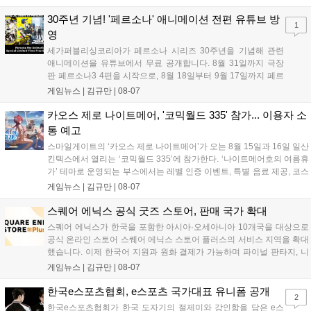
해 생명 나눔을 실천했습니다. 서태건 위원장은 이웃의 생명을 지키는
따뜻한 실천에 참여한 모든 임직원에게 감사의 뜻을 전하며 헌혈 문화
30주년 기념! '페르소나' 애니메이션 전편 유튜브 방
1
확산에 앞장섰습니다....
영
세가퍼블리싱코리아가 페르소나 시리즈 30주년을 기념해 관련
애니메이션을 유튜브에서 무료 공개합니다. 8월 31일까지 극장
판 페르소나3 4편을 시작으로, 8월 18일부터 9월 17일까지 페르
소나4 더 골든 12화, 9월 15일부터 10월 14일까지 페르소나5 시
게임뉴스 |
김규만
|
08-07
리즈가 순차 공개됩니다. 또한 8월 16일까지 SNS를 통해 축하 메
시지를 모집하며, 선정된 내용은 기념 영상 및 대형 전광판에 소
카오스 제로 나이트메어, '코믹월드 335' 참가... 이용자 소
개될 예정입니다....
통 예고
스마일게이트의 ‘카오스 제로 나이트메어’가 오는 8월 15일과 16일 일산
킨텍스에서 열리는 ‘코믹월드 335’에 참가한다. ‘나이트메어호의 여름휴
가’ 테마로 운영되는 부스에서는 레벨 인증 이벤트, 특별 음료 제공, 코스
프레 모델 포토존 등 다채로운 행사가 진행된다. 유명 코스어 7인이 캐릭
게임뉴스 |
김규만
|
08-07
터로 변신해 이용자를 맞이하며, SNS 인증 시 추가 굿즈도 증정한다. 자
세한 정보는 공식 커뮤니티에서 확인 가능하다....
스퀘어 에닉스 공식 굿즈 스토어, 판매 국가 확대
스퀘어 에닉스가 한국을 포함한 아시아·오세아니아 10개국을 대상으로
공식 온라인 스토어 스퀘어 에닉스 스토어 플러스의 서비스 지역을 확대
했습니다. 이제 한국어 지원과 원화 결제가 가능하며 파이널 판타지, 니
어 등 주요 게임의 피규어, 굿즈를 구매할 수 있습니다. 신상품이 순차적
게임뉴스 |
김규만
|
08-07
으로 추가될 예정이며 이용자는 사이트에서 국가를 한국으로 설정해 이
용 가능합니다....
한국e스포츠협회, e스포츠 국가대표 유니폼 공개
2
한국e스포츠협회가 한국 도자기의 절제미와 강인함을 담은 e스