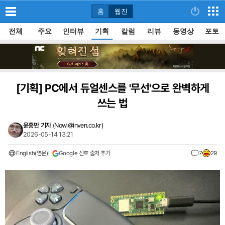
홈
웹진
전체
주요
인터뷰
기획
칼럼
리뷰
동영상
포토
[기획]
PC에서 듀얼센스를 '무선'으로 완벽하게
쓰는 법
윤홍만 기자
(
Nowl@inven.co.kr
)
2026-05-14 13:21
English(영문)
Google 선호 출처 추가
7
29