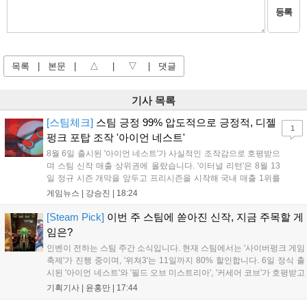
등록
목록
|
본문
|
△
|
▽
|
댓글
기사 목록
[스팀체크]
스팀 긍정 99% 압도적으로 긍정적, 디젤
1
펑크 포탑 조작 '아이언 네스트'
8월 6일 출시된 '아이언 네스트'가 사실적인 조작감으로 호평받으
며 스팀 신작 매출 상위권에 올랐습니다. '이터널 리턴'은 8월 13
일 정규 시즌 개막을 앞두고 프리시즌을 시작해 국내 매출 1위를
기록했습니다. 25주년을 맞은 '고스트 리콘' 시리즈는 8월 6일 쇼
게임뉴스 |
강승진
|
18:24
케이스와 함께 대규모 할인을 진행하며 순위가 급상승했고, 신작
'마블 투혼: 파이팅 소울즈'와 레트로 수리 시뮬레이션 '리스토
[Steam Pick]
이번 주 스팀에 쏟아진 신작, 지금 주목할 게
리'도 스팀에 정식 출시되었습니다....
임은?
인벤이 전하는 스팀 주간 소식입니다. 현재 스팀에서는 '사이버펑크 게임
축제'가 진행 중이며, '위쳐3'는 11일까지 80% 할인합니다. 6일 정식 출
시된 '아이언 네스트'와 '필드 오브 미스트리아', '커세어 코브'가 호평받고
있습니다. 한편, 7일 출시된 '마블 투혼'은 태그 시스템에 대한 호불호가
기획기사 |
윤홍만
|
17:44
갈리며 복합적 평가를 기록 중입니다. 유비소프트의 '고스트리콘: 와일드