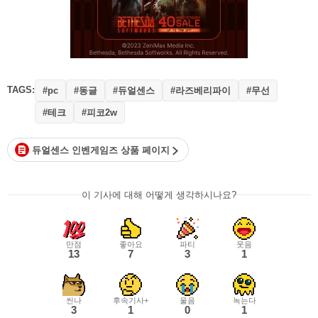
TAGS:
#동글
#듀얼센스
#라즈베리파이
#무선
#pc
#테크
#피코2w
듀얼센스 인벤게임즈 상품 페이지
이 기사에 대해 어떻게 생각하시나요?
만점
좋아요
파티
웃음
13
7
3
1
씬나
후속기사+
울음
녹는다
3
1
0
1