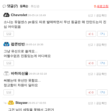
댓글
(7)
등록순
|
최신순
새로고침
Chevrolet
26-05-14 16:49
신고
|
공감 확인
소니는 듀얼센스 pc용도 따로 발매하면서 무선 동글은 왜 안만드는지 진
심 어이없음
답글
1
1
팝콘반반
26-05-14 19:36
신고
|
공감 확인
그냥 유선으로 쓸게요...
어쩔수없죠 진동있는게 어디에요
답글
0
0
바하의선율
26-05-16 02:18
신고
|
공감 확인
써봤는데 유선만 못함요...
정교함이 차원이 달라요
답글
0
0
Stayaw
26-05-17 03:55
신고
|
공감 확인
그건 님이 세팅을 못해서 그런거