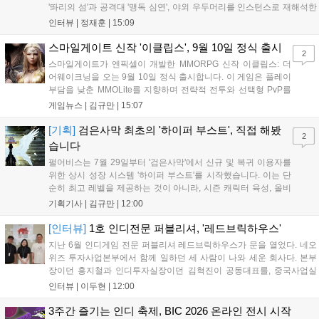
'똬리의 섬'과 공격대 '맹독 심연', 야외 우두머리를 인스턴스로 재해석한
'소굴'을 포함합니다. 개발진은 하우징 시스템 개선 및 신화+ 던전 로테이
인터뷰 |
정재훈
|
15:09
션, 공격대 보상 강화 등을 예고하며, 한국 팬들의 열정적인 성원에 감사
를 표했습니다....
스마일게이트 신작 '이클립스', 9월 10일 정식 출시
2
스마일게이트가 엔픽셀이 개발한 MMORPG 신작 이클립스: 더
어웨이크닝을 오는 9월 10일 정식 출시합니다. 이 게임은 플레이
부담을 낮춘 MMOLite를 지향하며 전략적 전투와 선택형 PvP를
특징으로 합니다. 현재 공식 홈페이지와 앱 마켓에서 사전등록을
게임뉴스 |
김규만
|
15:07
진행 중이며 참여자에게는 초월 소환권 등 다양한 보상을 제공합
니다. 또한 카카오톡 채널 추가 시 주차별 스페셜 쿠폰과 한정 스
[기획]
검은사막 최초의 '하이퍼 부스트', 직접 해봤
2
킨, 경품 이벤트 등 풍성한 혜택을 마련해 이용자들의 기대를 모
습니다
으고 있습니다....
펄어비스는 7월 29일부터 '검은사막'에서 신규 및 복귀 이용자를
위한 상시 성장 시스템 '하이퍼 부스트'를 시작했습니다. 이는 단
순히 최고 레벨을 제공하는 것이 아니라, 시즌 캐릭터 육성, 올비
아 아카데미 수료, 아침의 나라 설화 진행 등 4단계 과정을 통해
기획기사 |
김규만
|
12:00
게임에 적응하며 공방합 750을 목표로 성장하는 구조입니다. 이
용자는 과제를 완수하며 동(V) 투발라 장비와 검은별 무기, 카라
[인터뷰]
1호 인디전문 퍼블리셔, '레드브릭하우스'
자드 장신구 등을 획득해 주요 콘텐츠에 진입할 수 있습니다....
지난 6월 인디게임 전문 퍼블리셔 레드브릭하우스가 문을 열었다. 네오
위즈 투자사업본부에서 함께 일하던 세 사람이 나와 세운 회사다. 본부
장이던 홍지철과 인디투자실장이던 김혁진이 공동대표를, 중국사업실
장이던 이민정이 이사를 맡았다. 출범 한 달여 만에 위메이드맥스의 전
인터뷰 |
이두현
|
12:00
략적 투자와 카카오벤처스 등 5개 벤처캐피털의 재무적 투자가 연달아
들어왔다. 서비스 중인...
3주간 즐기는 인디 축제, BIC 2026 온라인 전시 시작