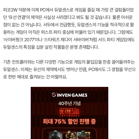
피코2W 덕분에 이제 PC에서 듀얼센스로 게임을 즐길 때 가장 큰 걸림돌이었
던 ‘유선 연결’의 제약은 사실상 사라졌다고 봐도 될 것 같습니다. 물론 아쉬운
점이 없는 건 아닙니다. 서두에서 언급했듯, 듀얼센스의 기능을 적극적으로 활
용하는 게임이 아직은 퍼스트 파티 중심에 머물러 있기 때문입니다. 그럼에도
'사이버펑크 2077'이나 '스타워즈 제다이 서바이버'처럼 서드 파티 게임임에도
듀얼센스의 특징을 십분 살린 작품들은 분명 존재합니다.
기존 컨트롤러와는 다른 다양한 기능으로 게임의 몰입감을 한층 끌어올려주는
듀얼센스. 이제는 유선의 제약에서도 벗어난 만큼, PC에서도 그 경험을 무선으
로 한번 제대로 즐겨보는 건 어떨까요.