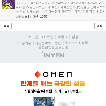
부산인디커넥트페스티벌 2026 온라인 페스티벌이 8월 7일 개막해 28일
까지 총 22일간 개최됩니다. 부산시와 부산정보산업진흥원 등이 주최하
는 이번 행사는 공식 누리집을 통해 진행되며, 티켓 1매로 기간 내 전시
작을 제한 없이 체험할 수 있습니다. 일반 및 루키 부문 등 다양한 인디게
게임뉴스 |
김규만
|
10:57
임을 선보이며 개발자와의 소통 기능도 제공합니다. 장소 제약 없이 전
세계 누구나 참여 가능한 이번 행사는 역대 최대 규모로 열려 인디게임
목록
검색
생태계 확장에 기여할 전망입니다....
로그인
PC화면
퀵링크
설정
청소년보호정책
이용약관
개인정보처리방침
불법촬영물신고안내
(주)
인
벤