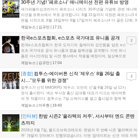
랜드'는 7년 만의 대규모 업데이트 '라스트 라이츠'와 함께 95% 할인 중
30주년 기념! '페르소나' 애니메이션 전편 유튜브 방영
입니다....
세가퍼블리싱코리아가 페르소나 시리즈 30주년을 기념해 관련 애니메
이션을 유튜브에서 무료 공개합니다. 8월 31일까지 극장판 페르소나3 4
편을 시작으로, 8월 18일부터 9월 17일까지 페르소나4 더 골든 12화, 9
월 15일부터 10월 14일까지 페르소나5 시리즈가 순차 공개됩니다. 또한
게임뉴스 |
김규만
|
17:21
8월 16일까지 SNS를 통해 축하 메시지를 모집하며, 선정된 내용은 기념
영상 및 대형 전광판에 소개될 예정입니다....
한국e스포츠협회, e스포츠 국가대표 유니폼 공개
2
한국e스포츠협회가 한국 도자기의 절제미와 강인함을 담은 e스
포츠 국가대표 공식 유니폼과 캡슐 컬렉션을 공개했다. 이번 유니
폼은 아시안게임 및 사전 행사에서 착용될 예정이며, 일상복으로
구성된 컬렉션은 오는 8월 28일부터 골스튜디오 공식 홈페이지
게임뉴스 |
김규만
|
17:04
와 무신사, 오프라인 매장에서 판매된다. 다만 아시안게임 결선에
서는 대회 규정에 따라 별도의 유니폼을 착용할 계획이다....
[종합]
컴투스-에이버튼 신작 '제우스' 8월 26일 출
2
시…"모두를 위한 경쟁"
컴투스가 신작 MMORPG '제우스: 오만의 신'을 8월 26일 낮 12시
정식 출시한다. 넥슨 부사장 출신 김대훤 대표가 이끄는 에이버튼
의 첫 작품이다. 컴투스는 7일 쇼케이스를 열고 출시일과 함께 핵
심 콘텐츠, 유료화 정책, 운영 방향을 공개했다. 캐릭터명 선점은
게임뉴스 |
이두현
|
16:40
8월 13일 오후 8시 시작한다. '제우스: 오만의 신'은 최고신 제우스
의 오만으로 균열이...
[인터뷰]
한밤 시즌2 '울라텍의 저주', 서사부터 엔드 콘텐
츠까지
2026년 8월 7일, 월드오브워크래프트: 한밤의 두 번째 시즌 '울라텍의 저
주' 개발자 인터뷰가 진행되었습니다. 이번 업데이트는 신규 야외 지역