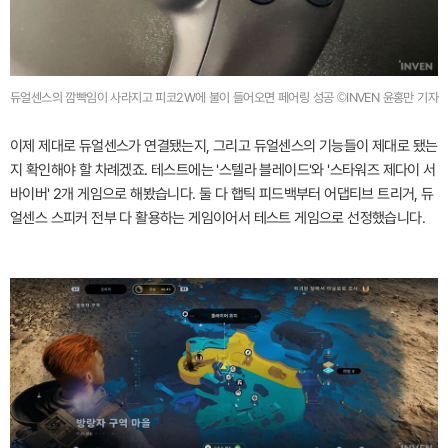
듀얼센스의 깜빡임이 사라지고 피코2W에 불이 들어오면 페어링 성공 ©INVEN 윤홍만 기자
이제 제대로 듀얼센스가 연결됐는지, 그리고 듀얼센스의 기능들이 제대로 됐는
지 확인해야 할 차례겠죠. 테스트에는 '스텔라 블레이드'와 '스타워즈 제다이 서
바이버' 2개 게임으로 해봤습니다. 둘 다 햅틱 피드백부터 어댑티브 트리거, 듀
얼센스 스피커 전부 다 활용하는 게임이어서 테스트 게임으로 선정했습니다.