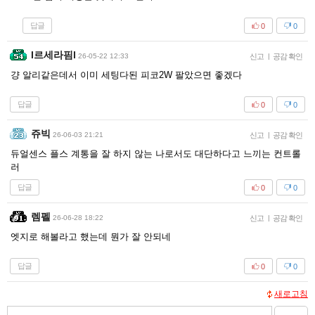
답글
0
0
I르세라핌l
26-05-22 12:33
신고
|
공감 확인
걍 알리같은데서 이미 세팅다된 피코2W 팔았으면 좋겠다
답글
0
0
쥬빅
26-06-03 21:21
신고
|
공감 확인
듀얼센스 플스 계통을 잘 하지 않는 나로서도 대단하다고 느끼는 컨트롤
러
답글
0
0
렘펠
26-06-28 18:22
신고
|
공감 확인
엣지로 해볼라고 했는데 뭔가 잘 안되네
답글
0
0
새로고침