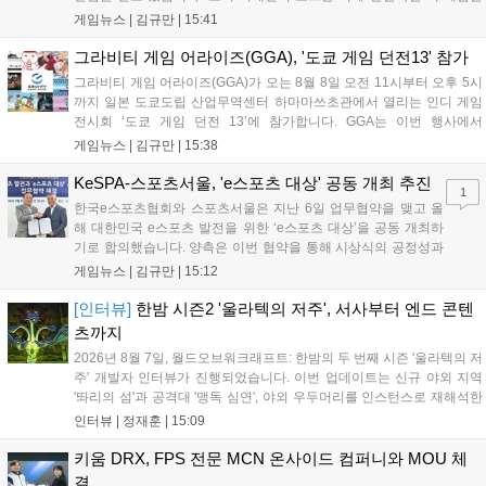
최대 4인 협동을 지원하며, 소음 관리와 물리 법칙을 활용한 전략적 플레
게임뉴스 |
김규만
|
15:41
이가 핵심입니다. 라인게임즈는 수집된 이용자 피드백을 반영해 게임성
을 개선 중이며, 상세 정보는 스팀 페이지에서 확인 가능합니다....
그라비티 게임 어라이즈(GGA), '도쿄 게임 던전13' 참가
그라비티 게임 어라이즈(GGA)가 오는 8월 8일 오전 11시부터 오후 5시
까지 일본 도쿄도립 산업무역센터 하마마쓰초관에서 열리는 인디 게임
전시회 ‘도쿄 게임 던전 13’에 참가합니다. GGA는 이번 행사에서
‘JALECO ARCADE COLLECTION’ 시리즈의 미공개 작품 12종을 최초
게임뉴스 |
김규만
|
15:38
공개하며, ‘다함께 쿠키요미. 월드 한국 Ver.’ 등 다양한 인디 게임을 선보
입니다. 시연 참여 관람객에게는 선착순으로 특별 굿즈를 증정하며, 인
KeSPA-스포츠서울, 'e스포츠 대상' 공동 개최 추진
1
디 게임 생태계 활성화와 신규 타이틀 반응 확인을 목표로 합니다....
한국e스포츠협회와 스포츠서울은 지난 6일 업무협약을 맺고 올
해 대한민국 e스포츠 발전을 위한 ‘e스포츠 대상’을 공동 개최하
기로 합의했습니다. 양측은 이번 협약을 통해 시상식의 공정성과
전문성을 강화하고 MZ세대를 겨냥한 미디어 영향력을 확대해 e
게임뉴스 |
김규만
|
15:12
스포츠 전 종목을 아우르는 대표 연례 행사로 육성할 계획입니다.
김영만 회장은 10년 만에 재추진되는 이번 시상식이 e스포츠의
[인터뷰]
한밤 시즌2 '울라텍의 저주', 서사부터 엔드 콘텐
성과와 가치를 널리 알리는 권위 있는 행사가 되도록 노력하겠다
츠까지
고 밝혔습니다....
2026년 8월 7일, 월드오브워크래프트: 한밤의 두 번째 시즌 '울라텍의 저
주' 개발자 인터뷰가 진행되었습니다. 이번 업데이트는 신규 야외 지역
'똬리의 섬'과 공격대 '맹독 심연', 야외 우두머리를 인스턴스로 재해석한
'소굴'을 포함합니다. 개발진은 하우징 시스템 개선 및 신화+ 던전 로테이
인터뷰 |
정재훈
|
15:09
션, 공격대 보상 강화 등을 예고하며, 한국 팬들의 열정적인 성원에 감사
를 표했습니다....
키움 DRX, FPS 전문 MCN 온사이드 컴퍼니와 MOU 체
결