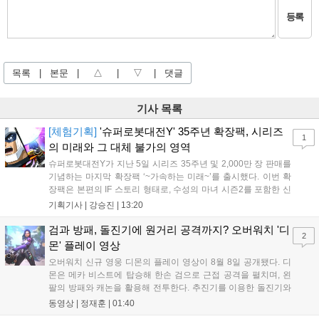
등록
목록
|
본문
|
△
|
▽
|
댓글
기사 목록
[체험기획]
'슈퍼로봇대전Y' 35주년 확장팩, 시리즈
1
의 미래와 그 대체 불가의 영역
슈퍼로봇대전Y가 지난 5일 시리즈 35주년 및 2,000만 장 판매를
기념하는 마지막 확장팩 ‘~가속하는 미래~’를 출시했다. 이번 확
장팩은 본편의 IF 스토리 형태로, 수성의 마녀 시즌2를 포함한 신
규 참전작과 크로스오버 합체기를 선보이며 작품을 완결 짓는다.
기획기사 |
강승진
|
13:20
기존 연출의 한계와 로봇 게임 시장의 어려움 속에서도 팬들이 원
하는 몰입감 있는 서사와 조합을 구현하며 시리즈의 미래를 향한
검과 방패, 돌진기에 원거리 공격까지? 오버워치 '디
2
새로운 가능성을 제시했다....
몬' 플레이 영상
오버워치 신규 영웅 디몬의 플레이 영상이 8월 8일 공개됐다. 디
몬은 메카 비스트에 탑승해 한손 검으로 근접 공격을 펼치며, 왼
팔의 방패와 캐논을 활용해 전투한다. 추진기를 이용한 돌진기와
참격 형태의 궁극기를 보유했고, 메카 파괴 시 맨몸으로 기관총을
동영상 |
정재훈
|
01:40
사용하는 특징이 있다. 디몬은 오는 8월 12일 시작되는 시즌4 부