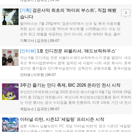
게임뉴스 |
김규만
|
14:58
개발사 게임을 위한 시크릿 쿠폰도 추가 발행될 예정이다. 자세한 내용
은 공식 페이지에서 확인 가능하다....
[기획]
검은사막 최초의 '하이퍼 부스트', 직접 해봤
3
습니다
펄어비스는 7월 29일부터 '검은사막'에서 신규 및 복귀 이용자를
위한 상시 성장 시스템 '하이퍼 부스트'를 시작했습니다. 이는 단
순히 최고 레벨을 제공하는 것이 아니라, 시즌 캐릭터 육성, 올비
아 아카데미 수료, 아침의 나라 설화 진행 등 4단계 과정을 통해
기획기사 |
김규만
|
08-07
게임에 적응하며 공방합 750을 목표로 성장하는 구조입니다. 이
용자는 과제를 완수하며 동(V) 투발라 장비와 검은별 무기, 카라
[인터뷰]
1호 인디전문 퍼블리셔, '레드브릭하우스'
자드 장신구 등을 획득해 주요 콘텐츠에 진입할 수 있습니다....
지난 6월 인디게임 전문 퍼블리셔 레드브릭하우스가 문을 열었다. 네오
위즈 투자사업본부에서 함께 일하던 세 사람이 나와 세운 회사다. 본부
장이던 홍지철과 인디투자실장이던 김혁진이 공동대표를, 중국사업실
장이던 이민정이 이사를 맡았다. 출범 한 달여 만에 위메이드맥스의 전
인터뷰 |
이두현
|
08-07
략적 투자와 카카오벤처스 등 5개 벤처캐피털의 재무적 투자가 연달아
들어왔다. 서비스 중인...
3주간 즐기는 인디 축제, BIC 2026 온라인 전시 시작
부산인디커넥트페스티벌 2026 온라인 페스티벌이 8월 7일 개막해 28일
까지 총 22일간 개최됩니다. 부산시와 부산정보산업진흥원 등이 주최하
는 이번 행사는 공식 누리집을 통해 진행되며, 티켓 1매로 기간 내 전시
작을 제한 없이 체험할 수 있습니다. 일반 및 루키 부문 등 다양한 인디게
게임뉴스 |
김규만
|
08-07
임을 선보이며 개발자와의 소통 기능도 제공합니다. 장소 제약 없이 전
세계 누구나 참여 가능한 이번 행사는 역대 최대 규모로 열려 인디게임
이터널 리턴, 시즌12 '세일링' 프리시즌 시작
생태계 확장에 기여할 전망입니다....
넵튠 자회사 님블뉴런이 PC 게임 '이터널 리턴'의 정규 시즌12 '세일링'
프리시즌을 시작했다. 이번 시즌은 수영복 콘셉트 스킨과 시스템 개선이