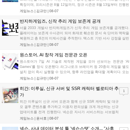
특징이며, 프리시즌은 8월 12일까지, 정규 시즌은 8월 13일부터 진행된
다. 실험체 관찰일지 추가와 후반부 전략 강화를 위한 다중 크로노 스피
게임뉴스 |
김규만
|
08-07
어 도입 등 다양한 업데이트와 풍성한 이벤트가 마련되어 이용자들의 기
대를 모으고 있다....
반지하게임즈, 신작 추리 게임 보존계 공개
서울 2033 개발사 반지하게임즈가 신작 추리 게임 보존계를 공개했다.
플레이어는 보존계 수사관이 되어 화재로 훼손된 문서 속 단어와 맥락을
복원하고 총 8건의 미제사건을 추적한다. 텍스트 기반 서사 강점을 살린
이번 게임은 정보 조합과 사건 재구성이 핵심이며, 현재 스팀 상점 페이
게임뉴스 |
김규만
|
08-07
지가 공개되었다. 반지하게임즈는 2027년 상반기 정식 출시를 목표로
개발에 박차를 가하고 있다....
원스토어, AI 창작 게임 전문관 오픈
원스토어가 7일 AI 기술로 제작된 게임을 모아 선보이는 전문관 ‘AI
Games’를 정식 오픈했다. 라그나로크 브레이커 등 20종의 게임을 별도
설치 없이 즉시 실행할 수 있으며, 향후 라인업을 확대할 계획이다. 오는
11일부터는 게임 실행 시 할인 쿠폰을 지급하는 오픈 기념 이벤트도 진
게임뉴스 |
김규만
|
08-07
행된다. 이번 서비스는 누구나 AI를 활용해 게임을 제작하고 유통할 수
있는 환경을 조성해 창작자와 이용자 모두에게 새로운 경험을 제공할 것
히간: 이루실, 신규 서버 및 SSR 캐릭터 벨로티아 추
1
으로 기대된다....
가
히간 이루실이 신규 서버 오픈과 함께 신규 SSR 캐릭터 및 대규
모 결투 콘텐츠를 추가하고 이용자 편의성을 크게 개선하는 신규
업데이트를 전격 진행한다. 넥슨은 자사가 서비스하는 서브컬처
게임 히간 이루실에 신규 서버 'world3'을 개설하고 신규 캐릭터
게임뉴스 |
윤서호
|
08-07
및 이벤트 스토리를 포함한 대규모 콘텐츠 업데이트를 적용했다.
이번 업데이트를 통해 어둠 속 서큐버스...
넥슨, 사내 데이터 분석 툴 '넥슨스탯' 소개... "사후