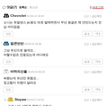
댓글
(7)
등록순
|
최신순
새로고침
Chevrolet
26-05-14 16:49
신고
|
공감 확인
소니는 듀얼센스 pc용도 따로 발매하면서 무선 동글은 왜 안만드는지 진
심 어이없음
답글
1
1
팝콘반반
26-05-14 19:36
신고
|
공감 확인
그냥 유선으로 쓸게요...
어쩔수없죠 진동있는게 어디에요
답글
0
0
바하의선율
26-05-16 02:18
신고
|
공감 확인
써봤는데 유선만 못함요...
정교함이 차원이 달라요
답글
0
0
Stayaw
26-05-17 03:55
신고
|
공감 확인