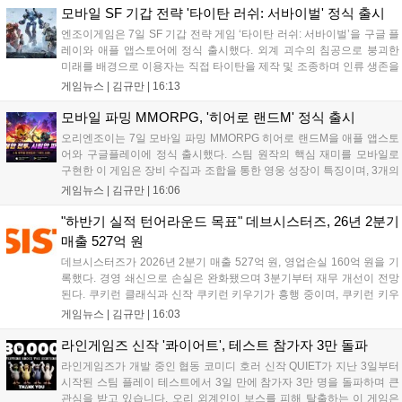
의 오만으로 균열이...
모바일 SF 기갑 전략 '타이탄 러쉬: 서바이벌' 정식 출시
엔조이게임은 7일 SF 기갑 전략 게임 ‘타이탄 러쉬: 서바이벌’을 구글 플
레이와 애플 앱스토어에 정식 출시했다. 외계 괴수의 침공으로 붕괴한
미래를 배경으로 이용자는 직접 타이탄을 제작 및 조종하며 인류 생존을
위한 전투를 펼친다. 지휘관 모집, 피난처 운영, 연맹 협동 콘텐츠가 특징
게임뉴스 |
김규만
|
16:13
이며 출시를 기념해 접속 시 영웅 경험치와 다이아몬드 등 다양한 성장
지원 보상을 제공한다. 상세 내용은 공식 커뮤니티에서 확인 가능하다....
모바일 파밍 MMORPG, '히어로 랜드M' 정식 출시
오리엔조이는 7일 모바일 파밍 MMORPG 히어로 랜드M을 애플 앱스토
어와 구글플레이에 정식 출시했다. 스팀 원작의 핵심 재미를 모바일로
구현한 이 게임은 장비 수집과 조합을 통한 영웅 성장이 특징이며, 3개의
무기 스킬을 활용한 전략적 전투와 길드전 등 다양한 콘텐츠를 제공한
게임뉴스 |
김규만
|
16:06
다. 정식 출시를 기념해 사전예약자 50만 명 달성 보상을 포함한 다양한
혜택을 지급하며, 상세 내용은 공식 라운지에서 확인할 수 있다. 이용자
"하반기 실적 턴어라운드 목표" 데브시스터즈, 26년 2분기
는 게임 접속 및 주요 콘텐츠 플레이를 통해 성장을 지원받을 수 있다....
매출 527억 원
데브시스터즈가 2026년 2분기 매출 527억 원, 영업손실 160억 원을 기
록했다. 경영 쇄신으로 손실은 완화됐으며 3분기부터 재무 개선이 전망
된다. 쿠키런 클래식과 신작 쿠키런 키우기가 흥행 중이며, 쿠키런 키우
기는 13일 첫 업데이트를 시작으로 2주 간격의 콘텐츠를 제공한다. 또한
게임뉴스 |
김규만
|
16:03
9월 미국 로블록스 개발자 컨퍼런스에 참여해 IP 생태계를 확장할 계획
이다. 회사는 비용 효율화와 신작 흥행을 통해 하반기 실적 턴어라운드
라인게임즈 신작 '콰이어트', 테스트 참가자 3만 돌파
를 이끌 방침이다....
라인게임즈가 개발 중인 협동 코미디 호러 신작 QUIET가 지난 3일부터
시작된 스팀 플레이 테스트에서 3일 만에 참가자 3만 명을 돌파하며 큰
관심을 받고 있습니다. 오리 외계인이 보스를 피해 탈출하는 이 게임은