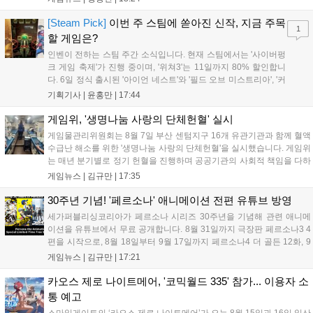
케이스와 함께 대규모 할인을 진행하며 순위가 급상승했고, 신작
'마블 투혼: 파이팅 소울즈'와 레트로 수리 시뮬레이션 '리스토
[Steam Pick]
이번 주 스팀에 쏟아진 신작, 지금 주목
1
리'도 스팀에 정식 출시되었습니다....
할 게임은?
인벤이 전하는 스팀 주간 소식입니다. 현재 스팀에서는 '사이버펑
크 게임 축제'가 진행 중이며, '위쳐3'는 11일까지 80% 할인합니
다. 6일 정식 출시된 '아이언 네스트'와 '필드 오브 미스트리아', '커
세어 코브'가 호평받고 있습니다. 한편, 7일 출시된 '마블 투혼'은
기획기사 |
윤홍만
|
17:44
태그 시스템에 대한 호불호가 갈리며 복합적 평가를 기록 중입니
다. 유비소프트의 '고스트리콘: 와일드랜드'는 7년 만의 대규모 업
게임위, '생명나눔 사랑의 단체헌혈' 실시
데이트 '라스트 라이츠'와 함께 95% 할인 중입니다....
게임물관리위원회는 8월 7일 부산 센텀지구 16개 유관기관과 함께 혈액
수급난 해소를 위한 '생명나눔 사랑의 단체헌혈'을 실시했습니다. 게임위
는 매년 분기별로 정기 헌혈을 진행하며 공공기관의 사회적 책임을 다하
고 있으며, 이번 행사에는 영화진흥위원회 등 14개 기관 임직원이 동참
게임뉴스 |
김규만
|
17:35
해 생명 나눔을 실천했습니다. 서태건 위원장은 이웃의 생명을 지키는
따뜻한 실천에 참여한 모든 임직원에게 감사의 뜻을 전하며 헌혈 문화
30주년 기념! '페르소나' 애니메이션 전편 유튜브 방영
확산에 앞장섰습니다....
세가퍼블리싱코리아가 페르소나 시리즈 30주년을 기념해 관련 애니메
이션을 유튜브에서 무료 공개합니다. 8월 31일까지 극장판 페르소나3 4
편을 시작으로, 8월 18일부터 9월 17일까지 페르소나4 더 골든 12화, 9
월 15일부터 10월 14일까지 페르소나5 시리즈가 순차 공개됩니다. 또한
게임뉴스 |
김규만
|
17:21
8월 16일까지 SNS를 통해 축하 메시지를 모집하며, 선정된 내용은 기념
영상 및 대형 전광판에 소개될 예정입니다....
카오스 제로 나이트메어, '코믹월드 335' 참가... 이용자 소
통 예고