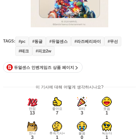
TAGS:
#동글
#듀얼센스
#라즈베리파이
#무선
#pc
#테크
#피코2w
듀얼센스 인벤게임즈 상품 페이지
이 기사에 대해 어떻게 생각하시나요?
만점
좋아요
파티
웃음
13
7
3
1
씬나
후속기사+
울음
녹는다
3
1
0
1