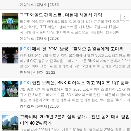
는 소속팀 없이 개인 자격으로 참가하는 독특한 대회 구조를 가지며, 누
게임뉴스 |
김병호
|
23:35
구나 참여 가능한 '소파에서 왕관까지'라는 철학을 실천하고 있습니다.
17일까지 이어지는 이번 행사는 신규 세트 체험과 공연 등 다양한 즐길
'TFT 와일드 팬페스트', 더현대 서울서 개막
1
거리를 제공하며, 이후 현대백화점 판교점에서도 행사가 이어질 예정입
라이엇 게임즈가 현대백화점과 함께 역대 최대 규모의 TFT 오프
니다. 연말에는 라스베이거스 오픈이 개최됩니다....
라인 축제인 'TFT 와일드 팬페스트'를 개최했다. 7일부터 17일까
지 더현대 서울에서 열리며 이후 판교점으로 이동한다. 행사장에
는 체험, 스페셜, 무대 존이 마련됐으며 8일 오후 2시 인비테이셔
게임뉴스 |
김병호
|
23:08
널, 15일 오후 2시 스트리머 매치, 17일 오후 7시 30분 QWER 공
연 등 다채로운 일정이 준비되어 있다. 사전 예약은 조기 마감될
[LCK]
데뷔 첫 POM '남궁', "잘해준 팀원들에게 고마워"
만큼 큰 인기를 끌고 있다....
한진 브리온이 7일 종로 치지직 롤파크에서 열린 '2026 LoL 챔피언스 코
리아(LCK)' 정규 시즌 3라운드 라이즈 그룹 BNK 피어엑스전에서 2:0으
로 승리하며 그룹 1위로 올라섰다. 개막 2연패 이후 곧바로 2연승을 만
들어내면서 이어질 4라운드에 대한 기대감을 올렸다. 다음은 이날 데뷔
인터뷰 |
신연재
|
21:22
첫 POM을 수상한 '남궁' 남궁성훈의 POM 인터뷰 전문이다....
[LCK]
한진 브리온, BNK 피어엑스 꺾고 '라이즈 1위' 등극
7일 종로 치지직 롤파크에서 열린 '2026 LoL 챔피언스 코리아(LCK)' 정
규 시즌 3라운드 라이즈 그룹, BNK 피어엑스와 한진 브리온의 대결에서
한진 브리온이 2:0으로 승리했다. 이번 승리로 한진 브리온은 BNK 피어
엑스를 제치고 라이즈 그룹 1위로 올라섰다. 1세트, 한진 브리온이 '로머'
경기결과 |
신연재
|
21:06
조우진의 로크를 중심으로 게임을 유리하게 풀어갔다. '...
그라비티, 2026년 2분기 실적 공개… 전년 동기 대비 영업
이익 40.2% 증가
그라비티가 2026년 2분기 매출 1,619억 원, 영업이익 276억 원을 기록