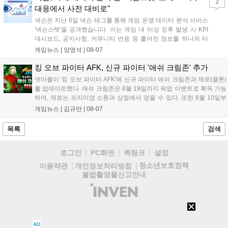
2
대응에서 사전 대비로"
넥슨은 지난 6일 넥슨 태그를 통해 게임 운영 데이터 분석 서비스
'넥슨스탯'을 공개했습니다. 이는 게임 내 이상 징후 발생 시 KPI
대시보드, 공지사항, 커뮤니티 반응 등 흩어진 정보를 하나의 타
임라인에 연결해 원인을 빠르게 파악하도록 돕는 관제 허브입니
게임뉴스 |
양영석
|
08-07
다. 현재 25개 이상의 프로젝트에 도입된 이 서비스는 사후 대응
중심의 운영 방식을 사전 대비 체계로 전환하며 데이터 기반의 효
킹 오브 파이터 AFK, 신규 파이터 '애쉬 크림존' 추가
율적인 의사결정을 지원하고 있습니다....
넷마블이 '킹 오브 파이터 AFK'에 신규 파이터 애쉬 크림존과 제로(클론)
를 업데이트했다. 애쉬 크림존은 8월 19일까지 픽업 이벤트로 획득 가능
하며, 제로는 프리미엄 소환과 상점에서 얻을 수 있다. 또한 8월 10일부
터 14일까지 럭키 엘피 이벤트로 론을, 13일부터 26일까지 트로피칼 아
게임뉴스 |
김규만
|
08-07
일랜드 이벤트로 펫 블레이즈와 팝시를 선보일 예정이다. 이번 업데이트
로 전략적 전투의 재미가 더욱 강화될 것으로 기대된다....
목록
검색
로그인
PC화면
퀵링크
설정
청소년보호정책
이용약관
개인정보처리방침
불법촬영물신고안내
(주)
인
벤
AD