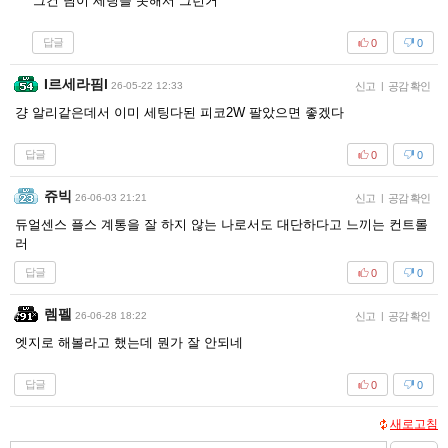
그건 님이 세팅을 못해서 그런거
답글
0
0
I르세라핌l
26-05-22 12:33
신고
|
공감 확인
걍 알리같은데서 이미 세팅다된 피코2W 팔았으면 좋겠다
답글
0
0
쥬빅
26-06-03 21:21
신고
|
공감 확인
듀얼센스 플스 계통을 잘 하지 않는 나로서도 대단하다고 느끼는 컨트롤
러
답글
0
0
렘펠
26-06-28 18:22
신고
|
공감 확인
엣지로 해볼라고 했는데 뭔가 잘 안되네
답글
0
0
새로고침