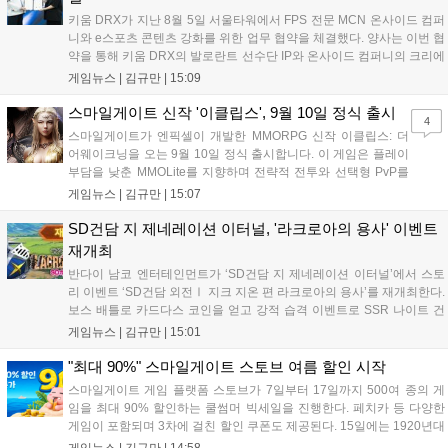
키움 DRX가 지난 8월 5일 서울타워에서 FPS 전문 MCN 온사이드 컴퍼
니와 e스포츠 콘텐츠 강화를 위한 업무 협약을 체결했다. 양사는 이번 협
약을 통해 키움 DRX의 발로란트 선수단 IP와 온사이드 컴퍼니의 크리에
이터 네트워크를 결합하여 정규 및 특별 콘텐츠를 공동 기획한다. 또한
게임뉴스 |
김규만
|
15:09
디지털 콘텐츠 제작을 넘어 팬들이 직접 참여하는 오프라인 행사 등 온·
오프라인 연계 프로그램을 순차적으로 선보이며 e스포츠 생태계 확장에
스마일게이트 신작 '이클립스', 9월 10일 정식 출시
4
나설 계획이다....
스마일게이트가 엔픽셀이 개발한 MMORPG 신작 이클립스: 더
어웨이크닝을 오는 9월 10일 정식 출시합니다. 이 게임은 플레이
부담을 낮춘 MMOLite를 지향하며 전략적 전투와 선택형 PvP를
특징으로 합니다. 현재 공식 홈페이지와 앱 마켓에서 사전등록을
게임뉴스 |
김규만
|
15:07
진행 중이며 참여자에게는 초월 소환권 등 다양한 보상을 제공합
니다. 또한 카카오톡 채널 추가 시 주차별 스페셜 쿠폰과 한정 스
SD건담 지 제네레이션 이터널, '라크로아의 용사' 이벤트
킨, 경품 이벤트 등 풍성한 혜택을 마련해 이용자들의 기대를 모
재개최
으고 있습니다....
반다이 남코 엔터테인먼트가 ‘SD건담 지 제네레이션 이터널’에서 스토
리 이벤트 ‘SD건담 외전Ⅰ 지크 지온 편 라크로아의 용사’를 재개최한다.
보스 배틀로 카드다스 코인을 얻고 강적 습격 이벤트로 SSR 나이트 건
담을 획득할 수 있다. 로그인 보너스로 최대 다이아 3,000개를 지급하며,
게임뉴스 |
김규만
|
15:01
8월 31일까지 실물대 유니콘 건담 입상 피날레를 기념해 SSR 유닛을 전
원 증정한다. 또한 9월 30일까지 공식 유튜브에서 특별 프로그램을 시청
"최대 90%" 스마일게이트 스토브 여름 할인 시작
할 수 있다....
스마일게이트 게임 플랫폼 스토브가 7일부터 17일까지 500여 종의 게
임을 최대 90% 할인하는 쿨썸머 빅세일을 진행한다. 페치카 등 다양한
게임이 포함되며 3차에 걸친 할인 쿠폰도 제공된다. 15일에는 1920년대
경성 배경의 신작 그날의 신문이 출시되며, 15일부터 17일까지는 국내