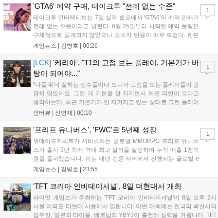
산의 영웅들 업데이트를 통해 정식 출시될 예정이다....
'GTA6' 예약 구매, 테이크투 "전례 없는 수준"
1
테이크투 인터랙티브는 7일 실적 발표에서 'GTA6'의 예약 판매가
전례 없는 수준이라고 밝혔다. 6월 25일부터 시작된 예약 물량은
구체적으로 공개되지 않았으나 소비자 반응이 매우 뜨겁다. 한편
11월 19일 PS5와 Xbox 시리즈 X|S로 정식 출시될 예정이며, 록
게임뉴스 |
김병호
|
00:26
스타 게임즈는 한국 시각 28일 오전 4시 넷플릭스를 통해 장편 영
상 'Grand Theft Auto VI: An Extended Look'을 최초 공개할 계획
[LCK]
'케리아', "T1의 고점 보는 플레이, 기본기가 바
1
이다....
탕이 되어야..."
"다들 워낙 잘하는 선수들이다 보니까 고점을 보는 플레이들이 굉
장히 많았어요. 그런 게 기본을 잘 지키면서 하면 리턴이 크다고
생각하는데, 최근 기본기가 안 지켜지고 있는 상태로 그런 플레이
를 추구하다 보니까 팀적으로 안 좋은 사고가 계속 많이 났던 것
인터뷰 |
신연재
|
00:10
같습니다." T1은 6일 서울 종로구 치지직 롤파크에서 열린 '2026
LoL 챔피언스 코리아(LCK)'...
'프리프 유니버스', 'FWC'로 5년째 성장
1
위메이드커넥트가 서비스하는 글로벌 MMORPG 프리프 유니버
스가 출시 5년 차에 역대 최고 실적을 달성하며 누적 매출 1천억
원을 돌파했습니다. 이는 매년 전용 서버에서 진행되는 글로벌 e
스포츠 대회 FWC의 영향이 큽니다. FWC는 이용자가 동일한 조
게임뉴스 |
김병호
|
23:55
건에서 시즌을 함께 즐기는 구조로, 올해 4월 시작된 FWC 2026
은 전년 대비 매출과 이용자 지표가 대폭 상승하는 성과를 냈습니
'TFT 코리아 인비테이셔널', 8일 더현대서 개최
다. 오는 10월 필리핀 마닐라에서 총상금 11만 달러 규모의 제4회
라이엇 게임즈가 주최하는 'TFT 코리아 인비테이셔널'이 8일 오후 2시
FWC 그랜드 파이널이 개최될 예정이며, 위메이드커넥트는 이를
서울 여의도 더현대 서울에서 열립니다. 이번 대회에는 한국의 박찬서와
통해 커뮤니티 중심의 장기 성장 모델을 지속할 방침입니다....
김주한, 일본의 타이틀, 베트남의 YBY1이 출전해 실력을 겨룹니다. TFT