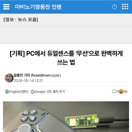
마비노기영웅전
인벤
[정보 · 뉴스 모음]
[기획]
PC에서 듀얼센스를 '무선'으로 완벽하게
쓰는 법
윤홍만 기자
(
Nowl@inven.co.kr
)
2026-05-14 13:21
English(영문)
Google 선호 출처 추가
7
29