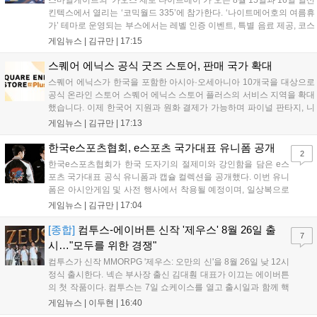
스마일게이트의 ‘카오스 제로 나이트메어’가 오는 8월 15일과 16일 일산
킨텍스에서 열리는 ‘코믹월드 335’에 참가한다. ‘나이트메어호의 여름휴
가’ 테마로 운영되는 부스에서는 레벨 인증 이벤트, 특별 음료 제공, 코스
프레 모델 포토존 등 다채로운 행사가 진행된다. 유명 코스어 7인이 캐릭
게임뉴스 |
김규만
|
17:15
터로 변신해 이용자를 맞이하며, SNS 인증 시 추가 굿즈도 증정한다. 자
세한 정보는 공식 커뮤니티에서 확인 가능하다....
스퀘어 에닉스 공식 굿즈 스토어, 판매 국가 확대
스퀘어 에닉스가 한국을 포함한 아시아·오세아니아 10개국을 대상으로
공식 온라인 스토어 스퀘어 에닉스 스토어 플러스의 서비스 지역을 확대
했습니다. 이제 한국어 지원과 원화 결제가 가능하며 파이널 판타지, 니
어 등 주요 게임의 피규어, 굿즈를 구매할 수 있습니다. 신상품이 순차적
게임뉴스 |
김규만
|
17:13
으로 추가될 예정이며 이용자는 사이트에서 국가를 한국으로 설정해 이
용 가능합니다....
한국e스포츠협회, e스포츠 국가대표 유니폼 공개
2
한국e스포츠협회가 한국 도자기의 절제미와 강인함을 담은 e스
포츠 국가대표 공식 유니폼과 캡슐 컬렉션을 공개했다. 이번 유니
폼은 아시안게임 및 사전 행사에서 착용될 예정이며, 일상복으로
구성된 컬렉션은 오는 8월 28일부터 골스튜디오 공식 홈페이지
게임뉴스 |
김규만
|
17:04
와 무신사, 오프라인 매장에서 판매된다. 다만 아시안게임 결선에
서는 대회 규정에 따라 별도의 유니폼을 착용할 계획이다....
[종합]
컴투스-에이버튼 신작 '제우스' 8월 26일 출
7
시…"모두를 위한 경쟁"
컴투스가 신작 MMORPG '제우스: 오만의 신'을 8월 26일 낮 12시
정식 출시한다. 넥슨 부사장 출신 김대훤 대표가 이끄는 에이버튼
의 첫 작품이다. 컴투스는 7일 쇼케이스를 열고 출시일과 함께 핵
심 콘텐츠, 유료화 정책, 운영 방향을 공개했다. 캐릭터명 선점은
게임뉴스 |
이두현
|
16:40
8월 13일 오후 8시 시작한다. '제우스: 오만의 신'은 최고신 제우스