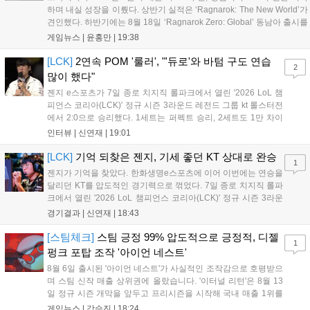
하며 내실 성장을 이뤘다. 상반기 실적은 ‘Ragnarok: The New World’가
견인했다. 하반기에는 8월 18일 ‘Ragnarok Zero: Global’ 동남아 출시를
시작으로 9월 3일 ‘달려라 헤베레케 EX’, 9월 22일 ‘갈바테인’ 등 다양한
게임뉴스 |
윤홍만
|
19:38
신작을 선보인다. 4분기에는 ‘쟈레코 아케이드 콜렉션’과 ‘라이트 오디세
이’ 출시가 예정돼 있으며, 2027년에는 ‘Ragnarok 3’ 등 대작을 글로벌
[LCK]
2연속 POM '룰러', "'듀로'와 바텀 구도 연습
2
출시할 계획이다. 그라비티는 조인트벤처 설립과 라그나로크 에코 시스
많이 했다"
템 구축을 통해 신성장 동력을 확보할 방침이다....
젠지 e스포츠가 7일 종로 치지직 롤파크에서 열린 '2026 LoL 챔
피언스 코리아(LCK)' 정규 시즌 3라운드 레전드 그룹 kt 롤스터전
에서 2:0으로 승리했다. 1세트는 퍼펙트 승리, 2세트도 1만 차이
를 벌리며 25분 만에 승리하면서 말 그대로 압도적인 경기력을 선
인터뷰 |
신연재
|
19:01
보였다. '룰러' 박재혁은 1세트 코그모, 2세트 이즈리얼로 맹활약
하며 POM에 선정됐...
[LCK]
기억 되찾은 젠지, 기세 좋던 KT 상대로 완승
1
젠지가 기억을 찾았다. 한화생명e스포츠에 이어 이번에는 연승을
달리던 KT를 압도적인 경기력으로 꺾었다. 7일 종로 치지직 롤파
크에서 열린 '2026 LoL 챔피언스 코리아(LCK)' 정규 시즌 3라운
드 레전드 그룹, kt 롤스터와 젠지 e스포츠의 대결에서 젠지가 압
경기결과 |
신연재
|
18:43
승을 거뒀다. 개막주까지만 해도 급격하게 흔들리던 젠지였지만,
기억을 되찾기라도 한 듯 1,...
[스팀체크]
스팀 긍정 99% 압도적으로 긍정적, 디젤
1
펑크 포탑 조작 '아이언 네스트'
8월 6일 출시된 '아이언 네스트'가 사실적인 조작감으로 호평받으
며 스팀 신작 매출 상위권에 올랐습니다. '이터널 리턴'은 8월 13
일 정규 시즌 개막을 앞두고 프리시즌을 시작해 국내 매출 1위를
기록했습니다. 25주년을 맞은 '고스트 리콘' 시리즈는 8월 6일 쇼
게임뉴스 |
강승진
|
18:24