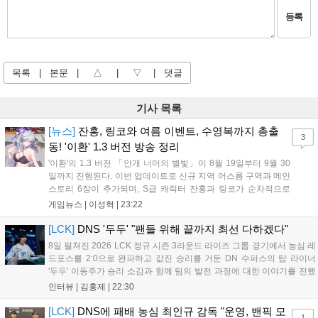
등록
목록
|
본문
|
△
|
▽
|
댓글
기사 목록
[뉴스]
잔홍, 링코와 여름 이벤트, 수영복까지 총출
3
동! '이환' 1.3 버전 방송 정리
'이환'의 1.3 버전 「안개 너머의 별빛」이 8월 19일부터 9월 30
일까지 진행된다. 이번 업데이트로 신규 지역 어스름 구역과 메인
스토리 6장이 추가되며, S급 캐릭터 잔홍과 링코가 순차적으로
등장한다. 여름 시즌을 맞아 비치발리볼, 수상 오토바이 등 다채
게임뉴스 |
이성혁
|
23:22
로운 이벤트가 열리고, 캐릭터 렌더링 개선 및 랜덤 코스튬 등 편
의성도 강화된다. 8월 11일까지 사용 가능한 교환 코드 3종이 제
[LCK]
DNS '두두' "팬들 위해 끝까지 최선 다하겠다"
공되며, 상세 일정은 공식 채널을 통해 확인할 수 있다....
8일 펼쳐진 2026 LCK 정규 시즌 3라운드 라이즈 그룹 경기에서 농심 레
드포스를 2:0으로 완파하고 값진 승리를 거둔 DN 수퍼스의 탑 라이너
'두두' 이동주가 승리 소감과 함께 팀의 발전 과정에 대한 이야기를 전했
다. 먼저 오랜만의 2:0 완승에 대해 '두두'는 "진짜 오랜만에 거둔 2:0 승
인터뷰 |
김홍제
|
22:30
리라 기쁘다. 특히 불리했던 1세트를 역전승으로 이끌어내...
[LCK]
DNS에 패배 농심 최인규 감독 "운영, 밴픽 모
1