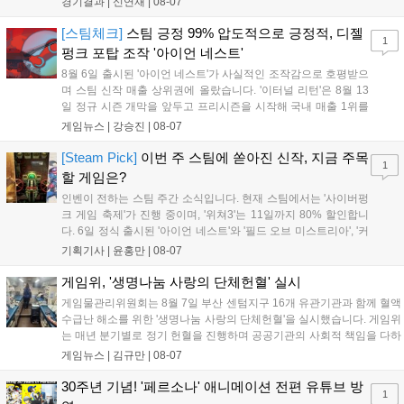
경기결과 |
신연재
|
08-07
승을 거뒀다. 개막주까지만 해도 급격하게 흔들리던 젠지였지만,
기억을 되찾기라도 한 듯 1,...
[스팀체크]
스팀 긍정 99% 압도적으로 긍정적, 디젤
1
펑크 포탑 조작 '아이언 네스트'
8월 6일 출시된 '아이언 네스트'가 사실적인 조작감으로 호평받으
며 스팀 신작 매출 상위권에 올랐습니다. '이터널 리턴'은 8월 13
일 정규 시즌 개막을 앞두고 프리시즌을 시작해 국내 매출 1위를
기록했습니다. 25주년을 맞은 '고스트 리콘' 시리즈는 8월 6일 쇼
게임뉴스 |
강승진
|
08-07
케이스와 함께 대규모 할인을 진행하며 순위가 급상승했고, 신작
'마블 투혼: 파이팅 소울즈'와 레트로 수리 시뮬레이션 '리스토
[Steam Pick]
이번 주 스팀에 쏟아진 신작, 지금 주목
1
리'도 스팀에 정식 출시되었습니다....
할 게임은?
인벤이 전하는 스팀 주간 소식입니다. 현재 스팀에서는 '사이버펑
크 게임 축제'가 진행 중이며, '위쳐3'는 11일까지 80% 할인합니
다. 6일 정식 출시된 '아이언 네스트'와 '필드 오브 미스트리아', '커
세어 코브'가 호평받고 있습니다. 한편, 7일 출시된 '마블 투혼'은
기획기사 |
윤홍만
|
08-07
태그 시스템에 대한 호불호가 갈리며 복합적 평가를 기록 중입니
다. 유비소프트의 '고스트리콘: 와일드랜드'는 7년 만의 대규모 업
게임위, '생명나눔 사랑의 단체헌혈' 실시
데이트 '라스트 라이츠'와 함께 95% 할인 중입니다....
게임물관리위원회는 8월 7일 부산 센텀지구 16개 유관기관과 함께 혈액
수급난 해소를 위한 '생명나눔 사랑의 단체헌혈'을 실시했습니다. 게임위
는 매년 분기별로 정기 헌혈을 진행하며 공공기관의 사회적 책임을 다하
고 있으며, 이번 행사에는 영화진흥위원회 등 14개 기관 임직원이 동참
게임뉴스 |
김규만
|
08-07
해 생명 나눔을 실천했습니다. 서태건 위원장은 이웃의 생명을 지키는
따뜻한 실천에 참여한 모든 임직원에게 감사의 뜻을 전하며 헌혈 문화
30주년 기념! '페르소나' 애니메이션 전편 유튜브 방
1
확산에 앞장섰습니다....