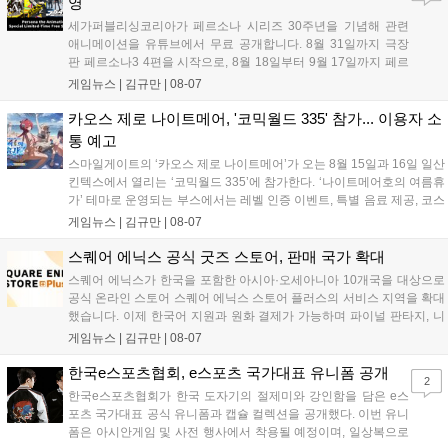
영
세가퍼블리싱코리아가 페르소나 시리즈 30주년을 기념해 관련
애니메이션을 유튜브에서 무료 공개합니다. 8월 31일까지 극장
판 페르소나3 4편을 시작으로, 8월 18일부터 9월 17일까지 페르
소나4 더 골든 12화, 9월 15일부터 10월 14일까지 페르소나5 시
게임뉴스 |
김규만
|
08-07
리즈가 순차 공개됩니다. 또한 8월 16일까지 SNS를 통해 축하 메
시지를 모집하며, 선정된 내용은 기념 영상 및 대형 전광판에 소
카오스 제로 나이트메어, '코믹월드 335' 참가... 이용자 소
개될 예정입니다....
통 예고
스마일게이트의 ‘카오스 제로 나이트메어’가 오는 8월 15일과 16일 일산
킨텍스에서 열리는 ‘코믹월드 335’에 참가한다. ‘나이트메어호의 여름휴
가’ 테마로 운영되는 부스에서는 레벨 인증 이벤트, 특별 음료 제공, 코스
프레 모델 포토존 등 다채로운 행사가 진행된다. 유명 코스어 7인이 캐릭
게임뉴스 |
김규만
|
08-07
터로 변신해 이용자를 맞이하며, SNS 인증 시 추가 굿즈도 증정한다. 자
세한 정보는 공식 커뮤니티에서 확인 가능하다....
스퀘어 에닉스 공식 굿즈 스토어, 판매 국가 확대
스퀘어 에닉스가 한국을 포함한 아시아·오세아니아 10개국을 대상으로
공식 온라인 스토어 스퀘어 에닉스 스토어 플러스의 서비스 지역을 확대
했습니다. 이제 한국어 지원과 원화 결제가 가능하며 파이널 판타지, 니
어 등 주요 게임의 피규어, 굿즈를 구매할 수 있습니다. 신상품이 순차적
게임뉴스 |
김규만
|
08-07
으로 추가될 예정이며 이용자는 사이트에서 국가를 한국으로 설정해 이
용 가능합니다....
한국e스포츠협회, e스포츠 국가대표 유니폼 공개
2
한국e스포츠협회가 한국 도자기의 절제미와 강인함을 담은 e스
포츠 국가대표 공식 유니폼과 캡슐 컬렉션을 공개했다. 이번 유니
폼은 아시안게임 및 사전 행사에서 착용될 예정이며, 일상복으로