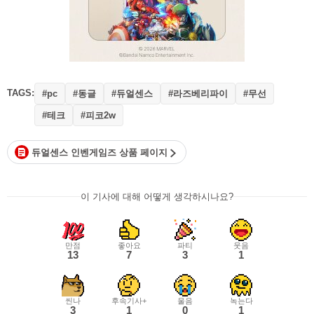
TAGS:
#동글
#듀얼센스
#라즈베리파이
#무선
#pc
#테크
#피코2w
듀얼센스 인벤게임즈 상품 페이지
이 기사에 대해 어떻게 생각하시나요?
만점
좋아요
파티
웃음
13
7
3
1
씬나
후속기사+
울음
녹는다
3
1
0
1