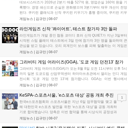
데브시스터즈가 2026년 2분기 매출 527억 원, 영업손실 160억 원을 기
록했다. 경영 쇄신으로 손실은 완화됐으며 3분기부터 재무 개선이 전망
된다. 쿠키런 클래식과 신작 쿠키런 키우기가 흥행 중이며, 쿠키런 키우
기는 13일 첫 업데이트를 시작으로 2주 간격의 콘텐츠를 제공한다. 또한
게임뉴스 |
김규만
|
08-07
9월 미국 로블록스 개발자 컨퍼런스에 참여해 IP 생태계를 확장할 계획
이다. 회사는 비용 효율화와 신작 흥행을 통해 하반기 실적 턴어라운드
라인게임즈 신작 '콰이어트', 테스트 참가자 3만 돌파
를 이끌 방침이다....
라인게임즈가 개발 중인 협동 코미디 호러 신작 QUIET가 지난 3일부터
시작된 스팀 플레이 테스트에서 3일 만에 참가자 3만 명을 돌파하며 큰
관심을 받고 있습니다. 오리 외계인이 보스를 피해 탈출하는 이 게임은
최대 4인 협동을 지원하며, 소음 관리와 물리 법칙을 활용한 전략적 플레
게임뉴스 |
김규만
|
08-07
이가 핵심입니다. 라인게임즈는 수집된 이용자 피드백을 반영해 게임성
을 개선 중이며, 상세 정보는 스팀 페이지에서 확인 가능합니다....
그라비티 게임 어라이즈(GGA), '도쿄 게임 던전13' 참가
그라비티 게임 어라이즈(GGA)가 오는 8월 8일 오전 11시부터 오후 5시
까지 일본 도쿄도립 산업무역센터 하마마쓰초관에서 열리는 인디 게임
전시회 ‘도쿄 게임 던전 13’에 참가합니다. GGA는 이번 행사에서
‘JALECO ARCADE COLLECTION’ 시리즈의 미공개 작품 12종을 최초
게임뉴스 |
김규만
|
08-07
공개하며, ‘다함께 쿠키요미. 월드 한국 Ver.’ 등 다양한 인디 게임을 선보
입니다. 시연 참여 관람객에게는 선착순으로 특별 굿즈를 증정하며, 인
KeSPA-스포츠서울, 'e스포츠 대상' 공동 개최 추진
1
디 게임 생태계 활성화와 신규 타이틀 반응 확인을 목표로 합니다....
한국e스포츠협회와 스포츠서울은 지난 6일 업무협약을 맺고 올
해 대한민국 e스포츠 발전을 위한 ‘e스포츠 대상’을 공동 개최하
기로 합의했습니다. 양측은 이번 협약을 통해 시상식의 공정성과
전문성을 강화하고 MZ세대를 겨냥한 미디어 영향력을 확대해 e
게임뉴스 |
김규만
|
08-07
스포츠 전 종목을 아우르는 대표 연례 행사로 육성할 계획입니다.
김영만 회장은 10년 만에 재추진되는 이번 시상식이 e스포츠의