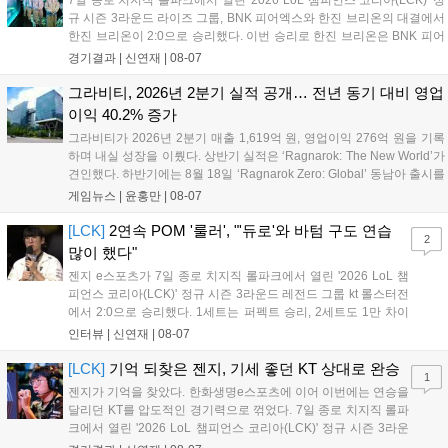
7일 종로 치지직 롤파크에서 열린 '2026 LoL 챔피언스 코리아(LCK)' 정
규 시즌 3라운드 라이즈 그룹, BNK 피어엑스와 한진 브리온의 대결에서
한진 브리온이 2:0으로 승리했다. 이번 승리로 한진 브리온은 BNK 피어
엑스를 제치고 라이즈 그룹 1위로 올라섰다. 1세트, 한진 브리온이 '로머'
경기결과 |
신연재
|
08-07
조우진의 로크를 중심으로 게임을 유리하게 풀어갔다. '...
그라비티, 2026년 2분기 실적 공개… 전년 동기 대비 영업
이익 40.2% 증가
그라비티가 2026년 2분기 매출 1,619억 원, 영업이익 276억 원을 기록
하며 내실 성장을 이뤘다. 상반기 실적은 ‘Ragnarok: The New World’가
견인했다. 하반기에는 8월 18일 ‘Ragnarok Zero: Global’ 동남아 출시를
시작으로 9월 3일 ‘달려라 헤베레케 EX’, 9월 22일 ‘갈바테인’ 등 다양한
게임뉴스 |
윤홍만
|
08-07
신작을 선보인다. 4분기에는 ‘쟈레코 아케이드 콜렉션’과 ‘라이트 오디세
이’ 출시가 예정돼 있으며, 2027년에는 ‘Ragnarok 3’ 등 대작을 글로벌
[LCK]
2연속 POM '룰러', "'듀로'와 바텀 구도 연습
2
출시할 계획이다. 그라비티는 조인트벤처 설립과 라그나로크 에코 시스
많이 했다"
템 구축을 통해 신성장 동력을 확보할 방침이다....
젠지 e스포츠가 7일 종로 치지직 롤파크에서 열린 '2026 LoL 챔
피언스 코리아(LCK)' 정규 시즌 3라운드 레전드 그룹 kt 롤스터전
에서 2:0으로 승리했다. 1세트는 퍼펙트 승리, 2세트도 1만 차이
를 벌리며 25분 만에 승리하면서 말 그대로 압도적인 경기력을 선
인터뷰 |
신연재
|
08-07
보였다. '룰러' 박재혁은 1세트 코그모, 2세트 이즈리얼로 맹활약
하며 POM에 선정됐...
[LCK]
기억 되찾은 젠지, 기세 좋던 KT 상대로 완승
1
젠지가 기억을 찾았다. 한화생명e스포츠에 이어 이번에는 연승을
달리던 KT를 압도적인 경기력으로 꺾었다. 7일 종로 치지직 롤파
크에서 열린 '2026 LoL 챔피언스 코리아(LCK)' 정규 시즌 3라운
드 레전드 그룹, kt 롤스터와 젠지 e스포츠의 대결에서 젠지가 압