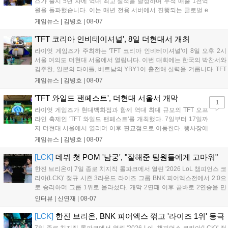
스가 출시 5년 차에 역대 최고 실적을 달성하며 누적 매출 1천억
원을 돌파했습니다. 이는 매년 전용 서버에서 진행되는 글로벌 e
스포츠 대회 FWC의 영향이 큽니다. FWC는 이용자가 동일한 조
게임뉴스 |
김병호
|
08-07
건에서 시즌을 함께 즐기는 구조로, 올해 4월 시작된 FWC 2026
은 전년 대비 매출과 이용자 지표가 대폭 상승하는 성과를 냈습니
'TFT 코리아 인비테이셔널', 8일 더현대서 개최
다. 오는 10월 필리핀 마닐라에서 총상금 11만 달러 규모의 제4회
라이엇 게임즈가 주최하는 'TFT 코리아 인비테이셔널'이 8일 오후 2시
FWC 그랜드 파이널이 개최될 예정이며, 위메이드커넥트는 이를
서울 여의도 더현대 서울에서 열립니다. 이번 대회에는 한국의 박찬서와
통해 커뮤니티 중심의 장기 성장 모델을 지속할 방침입니다....
김주한, 일본의 타이틀, 베트남의 YBY1이 출전해 실력을 겨룹니다. TFT
는 소속팀 없이 개인 자격으로 참가하는 독특한 대회 구조를 가지며, 누
게임뉴스 |
김병호
|
08-07
구나 참여 가능한 '소파에서 왕관까지'라는 철학을 실천하고 있습니다.
17일까지 이어지는 이번 행사는 신규 세트 체험과 공연 등 다양한 즐길
'TFT 와일드 팬페스트', 더현대 서울서 개막
1
거리를 제공하며, 이후 현대백화점 판교점에서도 행사가 이어질 예정입
라이엇 게임즈가 현대백화점과 함께 역대 최대 규모의 TFT 오프
니다. 연말에는 라스베이거스 오픈이 개최됩니다....
라인 축제인 'TFT 와일드 팬페스트'를 개최했다. 7일부터 17일까
지 더현대 서울에서 열리며 이후 판교점으로 이동한다. 행사장에
는 체험, 스페셜, 무대 존이 마련됐으며 8일 오후 2시 인비테이셔
게임뉴스 |
김병호
|
08-07
널, 15일 오후 2시 스트리머 매치, 17일 오후 7시 30분 QWER 공
연 등 다채로운 일정이 준비되어 있다. 사전 예약은 조기 마감될
[LCK]
데뷔 첫 POM '남궁', "잘해준 팀원들에게 고마워"
만큼 큰 인기를 끌고 있다....
한진 브리온이 7일 종로 치지직 롤파크에서 열린 '2026 LoL 챔피언스 코
리아(LCK)' 정규 시즌 3라운드 라이즈 그룹 BNK 피어엑스전에서 2:0으
로 승리하며 그룹 1위로 올라섰다. 개막 2연패 이후 곧바로 2연승을 만
들어내면서 이어질 4라운드에 대한 기대감을 올렸다. 다음은 이날 데뷔
인터뷰 |
신연재
|
08-07
첫 POM을 수상한 '남궁' 남궁성훈의 POM 인터뷰 전문이다....
[LCK]
한진 브리온, BNK 피어엑스 꺾고 '라이즈 1위' 등극