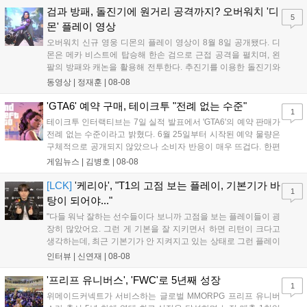
하는 몰입감 있는 서사와 조합을 구현하며 시리즈의 미래를 향한
검과 방패, 돌진기에 원거리 공격까지? 오버워치 '디
5
새로운 가능성을 제시했다....
몬' 플레이 영상
오버워치 신규 영웅 디몬의 플레이 영상이 8월 8일 공개됐다. 디
몬은 메카 비스트에 탑승해 한손 검으로 근접 공격을 펼치며, 왼
팔의 방패와 캐논을 활용해 전투한다. 추진기를 이용한 돌진기와
참격 형태의 궁극기를 보유했고, 메카 파괴 시 맨몸으로 기관총을
동영상 |
정재훈
|
08-08
사용하는 특징이 있다. 디몬은 오는 8월 12일 시작되는 시즌4 부
산의 영웅들 업데이트를 통해 정식 출시될 예정이다....
'GTA6' 예약 구매, 테이크투 "전례 없는 수준"
1
테이크투 인터랙티브는 7일 실적 발표에서 'GTA6'의 예약 판매가
전례 없는 수준이라고 밝혔다. 6월 25일부터 시작된 예약 물량은
구체적으로 공개되지 않았으나 소비자 반응이 매우 뜨겁다. 한편
11월 19일 PS5와 Xbox 시리즈 X|S로 정식 출시될 예정이며, 록
게임뉴스 |
김병호
|
08-08
스타 게임즈는 한국 시각 28일 오전 4시 넷플릭스를 통해 장편 영
상 'Grand Theft Auto VI: An Extended Look'을 최초 공개할 계획
[LCK]
'케리아', "T1의 고점 보는 플레이, 기본기가 바
1
이다....
탕이 되어야..."
"다들 워낙 잘하는 선수들이다 보니까 고점을 보는 플레이들이 굉
장히 많았어요. 그런 게 기본을 잘 지키면서 하면 리턴이 크다고
생각하는데, 최근 기본기가 안 지켜지고 있는 상태로 그런 플레이
를 추구하다 보니까 팀적으로 안 좋은 사고가 계속 많이 났던 것
인터뷰 |
신연재
|
08-08
같습니다." T1은 6일 서울 종로구 치지직 롤파크에서 열린 '2026
LoL 챔피언스 코리아(LCK)'...
'프리프 유니버스', 'FWC'로 5년째 성장
1
위메이드커넥트가 서비스하는 글로벌 MMORPG 프리프 유니버