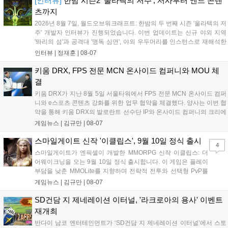
[인터뷰]
한밤 시즌2 '울라텍의 저주', 서사부터 엔드 콘텐
성과와 가치를 널리 알리는 권위 있는 행사가 되도록 노력하겠다
츠까지
고 밝혔습니다....
2026년 8월 7일, 월드오브워크래프트: 한밤의 두 번째 시즌 '울라텍의 저
주' 개발자 인터뷰가 진행되었습니다. 이번 업데이트는 신규 야외 지역
'똬리의 섬'과 공격대 '맹독 심연', 야외 우두머리를 인스턴스로 재해석한
'소굴'을 포함합니다. 개발진은 하우징 시스템 개선 및 신화+ 던전 로테이
인터뷰 |
정재훈
|
08-07
션, 공격대 보상 강화 등을 예고하며, 한국 팬들의 열정적인 성원에 감사
를 표했습니다....
키움 DRX, FPS 전문 MCN 온사이드 컴퍼니와 MOU 체
결
키움 DRX가 지난 8월 5일 서울타워에서 FPS 전문 MCN 온사이드 컴퍼
니와 e스포츠 콘텐츠 강화를 위한 업무 협약을 체결했다. 양사는 이번 협
약을 통해 키움 DRX의 발로란트 선수단 IP와 온사이드 컴퍼니의 크리에
이터 네트워크를 결합하여 정규 및 특별 콘텐츠를 공동 기획한다. 또한
게임뉴스 |
김규만
|
08-07
디지털 콘텐츠 제작을 넘어 팬들이 직접 참여하는 오프라인 행사 등 온·
오프라인 연계 프로그램을 순차적으로 선보이며 e스포츠 생태계 확장에
스마일게이트 신작 '이클립스', 9월 10일 정식 출시
4
나설 계획이다....
스마일게이트가 엔픽셀이 개발한 MMORPG 신작 이클립스: 더
어웨이크닝을 오는 9월 10일 정식 출시합니다. 이 게임은 플레이
부담을 낮춘 MMOLite를 지향하며 전략적 전투와 선택형 PvP를
특징으로 합니다. 현재 공식 홈페이지와 앱 마켓에서 사전등록을
게임뉴스 |
김규만
|
08-07
진행 중이며 참여자에게는 초월 소환권 등 다양한 보상을 제공합
니다. 또한 카카오톡 채널 추가 시 주차별 스페셜 쿠폰과 한정 스
SD건담 지 제네레이션 이터널, '라크로아의 용사' 이벤트
킨, 경품 이벤트 등 풍성한 혜택을 마련해 이용자들의 기대를 모
재개최
으고 있습니다....
반다이 남코 엔터테인먼트가 ‘SD건담 지 제네레이션 이터널’에서 스토