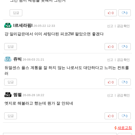
그건 님이 세팅을 못해서 그런거
답글
0
0
I르세라핌l
26-05-22 12:33
신고
|
공감 확인
걍 알리같은데서 이미 세팅다된 피코2W 팔았으면 좋겠다
답글
0
0
쥬빅
26-06-03 21:21
신고
|
공감 확인
듀얼센스 플스 계통을 잘 하지 않는 나로서도 대단하다고 느끼는 컨트롤
러
답글
0
0
렘펠
26-06-28 18:22
신고
|
공감 확인
엣지로 해볼라고 했는데 뭔가 잘 안되네
답글
0
0
새로고침