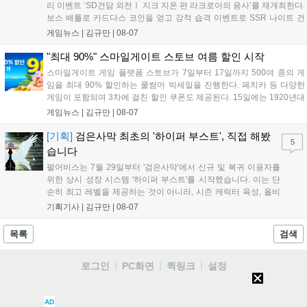
리 이벤트 ‘SD건담 외전Ⅰ 지크 지온 편 라크로아의 용사’를 재개최한다.
보스 배틀로 카드다스 코인을 얻고 강적 습격 이벤트로 SSR 나이트 건
담을 획득할 수 있다. 로그인 보너스로 최대 다이아 3,000개를 지급하며,
게임뉴스 |
김규만
|
08-07
8월 31일까지 실물대 유니콘 건담 입상 피날레를 기념해 SSR 유닛을 전
원 증정한다. 또한 9월 30일까지 공식 유튜브에서 특별 프로그램을 시청
"최대 90%" 스마일게이트 스토브 여름 할인 시작
할 수 있다....
스마일게이트 게임 플랫폼 스토브가 7일부터 17일까지 500여 종의 게
임을 최대 90% 할인하는 쿨썸머 빅세일을 진행한다. 페치카 등 다양한
게임이 포함되며 3차에 걸친 할인 쿠폰도 제공된다. 15일에는 1920년대
경성 배경의 신작 그날의 신문이 출시되며, 15일부터 17일까지는 국내
게임뉴스 |
김규만
|
08-07
개발사 게임을 위한 시크릿 쿠폰도 추가 발행될 예정이다. 자세한 내용
은 공식 페이지에서 확인 가능하다....
[기획]
검은사막 최초의 '하이퍼 부스트', 직접 해봤
5
습니다
펄어비스는 7월 29일부터 '검은사막'에서 신규 및 복귀 이용자를
위한 상시 성장 시스템 '하이퍼 부스트'를 시작했습니다. 이는 단
순히 최고 레벨을 제공하는 것이 아니라, 시즌 캐릭터 육성, 올비
아 아카데미 수료, 아침의 나라 설화 진행 등 4단계 과정을 통해
기획기사 |
김규만
|
08-07
게임에 적응하며 공방합 750을 목표로 성장하는 구조입니다. 이
용자는 과제를 완수하며 동(V) 투발라 장비와 검은별 무기, 카라
목록
검색
자드 장신구 등을 획득해 주요 콘텐츠에 진입할 수 있습니다....
로그인
PC화면
퀵링크
설정
청소년보호정책
이용약관
개인정보처리방침
불법촬영물신고안내
AD