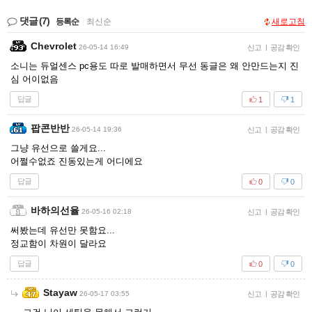
댓글
(7)
등록순
|
최신순
새로고침
Chevrolet
26-05-14 16:49
신고
|
공감 확인
소니는 듀얼센스 pc용도 따로 발매하면서 무선 동글은 왜 안만드는지 진
심 어이없음
답글
1
1
팝콘반반
26-05-14 19:36
신고
|
공감 확인
그냥 유선으로 쓸게요...
어쩔수없죠 진동있는게 어디에요
답글
0
0
바하의선율
26-05-16 02:18
신고
|
공감 확인
써봤는데 유선만 못함요...
정교함이 차원이 달라요
답글
0
0
Stayaw
26-05-17 03:55
신고
|
공감 확인