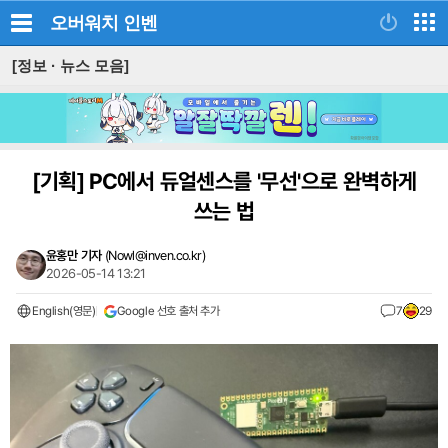
오버워치
인벤
[정보 · 뉴스 모음]
[기획]
PC에서 듀얼센스를 '무선'으로 완벽하게
쓰는 법
윤홍만 기자
(
Nowl@inven.co.kr
)
2026-05-14 13:21
English(영문)
Google 선호 출처 추가
7
29