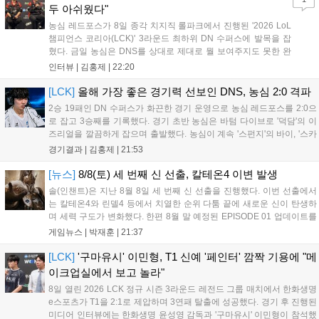
두 아쉬웠다"
농심 레드포스가 8일 종각 치지직 롤파크에서 진행된 '2026 LoL
챔피언스 코리아(LCK)' 3라운드 최하위 DN 수퍼스에 발목을 잡
혔다. 금일 농심은 DNS를 상대로 제대로 뭘 보여주지도 못한 완
패를 당하고 말았다. 이하 농심 레드포스 최인규 감독과 '리헨즈'
인터뷰 |
김홍제
|
22:20
손시우의 인터뷰 전문이다. Q. 금일 DNS에 0:2로 패배했는데? 최
인규 감독 : 모든 경...
[LCK]
올해 가장 좋은 경기력 선보인 DNS, 농심 2:0 격파
2승 19패인 DN 수퍼스가 화끈한 경기 운영으로 농심 레드포스를 2:0으
로 잡고 3승째를 기록했다. 경기 초반 농심은 바텀 다이브로 '덕담'의 이
즈리얼을 깔끔하게 잡으며 출발했다. 농심이 계속 '스펀지'의 바이, '스카
웃'의 신드라가 맹활약하며 초반부터 잡은 주도권을 계속 잘 굴렸다.
경기결과 |
김홍제
|
21:53
DNS는 불리하지만 골드 차이는 크게 벌어지지 않으며 잘 따라가고 있
었...
[뉴스]
8/8(토) 세 번째 신 선출, 칼테온4 이변 발생
솔(인챈트)은 지난 8월 8일 세 번째 신 선출을 진행했다. 이번 선출에서
는 칼테온4와 린델4 등에서 치열한 순위 다툼 끝에 새로운 신이 탄생하
며 세력 구도가 변화했다. 한편 8월 말 예정된 EPISODE 01 업데이트를
통해 월드 콘텐츠가 추가될 예정이며, 이를 통해 추후 주신 및 절대신에
게임뉴스 |
박재훈
|
21:37
대한 정보가 공개될 것으로 기대된다. 서버별 입지 확보를 위한 경쟁은
더욱 가속화될 전망이다....
[LCK]
'구마유시' 이민형, T1 신예 '페인터' 깜짝 기용에 "메
이크업실에서 보고 놀라"
8일 열린 2026 LCK 정규 시즌 3라운드 레전드 그룹 매치에서 한화생명
e스포츠가 T1을 2:1로 제압하며 3연패 탈출에 성공했다. 경기 후 진행된
미디어 인터뷰에는 한화생명 윤성영 감독과 '구마유시' 이민형이 참석했