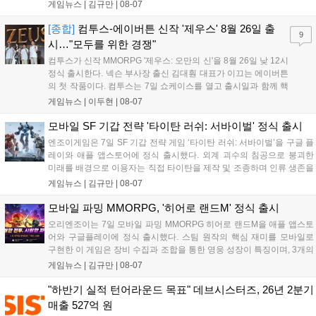
구성된 컬렉션은 오는 8월 28일부터 골스튜디오 공식 홈페이지
게임뉴스 |
김규만
|
08-07
와 무신사, 오프라인 매장에서 판매된다. 다만 아시안게임 결선에
서는 대회 규정에 따라 별도의 유니폼을 착용할 계획이다....
[종합]
컴투스-에이버튼 신작 '제우스' 8월 26일 출
9
시…"모두를 위한 경쟁"
컴투스가 신작 MMORPG '제우스: 오만의 신'을 8월 26일 낮 12시
정식 출시한다. 넥슨 부사장 출신 김대훤 대표가 이끄는 에이버튼
의 첫 작품이다. 컴투스는 7일 쇼케이스를 열고 출시일과 함께 핵
심 콘텐츠, 유료화 정책, 운영 방향을 공개했다. 캐릭터명 선점은
게임뉴스 |
이두현
|
08-07
8월 13일 오후 8시 시작한다. '제우스: 오만의 신'은 최고신 제우스
의 오만으로 균열이...
모바일 SF 기갑 전략 '타이탄 러쉬: 서바이벌' 정식 출시
엔조이게임은 7일 SF 기갑 전략 게임 ‘타이탄 러쉬: 서바이벌’을 구글 플
레이와 애플 앱스토어에 정식 출시했다. 외계 괴수의 침공으로 붕괴한
미래를 배경으로 이용자는 직접 타이탄을 제작 및 조종하며 인류 생존을
위한 전투를 펼친다. 지휘관 모집, 피난처 운영, 연맹 협동 콘텐츠가 특징
게임뉴스 |
김규만
|
08-07
이며 출시를 기념해 접속 시 영웅 경험치와 다이아몬드 등 다양한 성장
지원 보상을 제공한다. 상세 내용은 공식 커뮤니티에서 확인 가능하다....
모바일 파밍 MMORPG, '히어로 랜드M' 정식 출시
오리엔조이는 7일 모바일 파밍 MMORPG 히어로 랜드M을 애플 앱스토
어와 구글플레이에 정식 출시했다. 스팀 원작의 핵심 재미를 모바일로
구현한 이 게임은 장비 수집과 조합을 통한 영웅 성장이 특징이며, 3개의
무기 스킬을 활용한 전략적 전투와 길드전 등 다양한 콘텐츠를 제공한
게임뉴스 |
김규만
|
08-07
다. 정식 출시를 기념해 사전예약자 50만 명 달성 보상을 포함한 다양한
혜택을 지급하며, 상세 내용은 공식 라운지에서 확인할 수 있다. 이용자
"하반기 실적 턴어라운드 목표" 데브시스터즈, 26년 2분기
는 게임 접속 및 주요 콘텐츠 플레이를 통해 성장을 지원받을 수 있다....
매출 527억 원