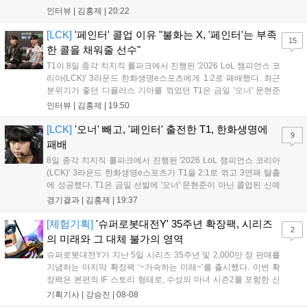
다. 먼저 승리 소감에 대해 윤성영 감독은 "오랜만에 승리해 기분이 좋고,
인터뷰 |
김홍제
|
20:22
남은 경기도 잘 준비하겠다"고 밝혔으며, '구마유시' 역시 "3...
[LCK]
'페인터' 콜업 이유 "불화는 X, '페인터'는 부족
15
한 콜을 채워줄 선수"
T1이 8일 종각 치지직 롤파크에서 진행된 '2026 LoL 챔피언스 코
리아(LCK)' 3라운드 한화생명e스포츠에게 1:2로 패배했다. 최근
분위기가 좋던 디플러스 기아를 꺾었던 T1은 금일 '오너' 문현준
을 빼고 신예 '페인터' 김은후를 투입시키는 강수를 뒀으나 결국
인터뷰 |
김홍제
|
19:50
아쉬운 결과를 맞이하게 됐다. 이하 T1 임재현 감독대행과 '페이
즈' 김수환의 인터뷰 내...
[LCK]
'오너' 빼고, '페인터' 출전한 T1, 한화생명에
9
패배
8일 종각 치지직 롤파크에서 진행된 '2026 LoL 챔피언스 코리아
(LCK)' 3라운드 한화생명e스포츠가 T1을 2:1로 꺾고 3연패 탈출
에 성공했다. T1은 금일 선발에 '오너' 문현준이 아닌 콜업된 신예
'페인터' 김은후를 투입했지만, 결국 1:2로 패배하고 말았다. T1은
경기결과 |
김홍제
|
19:37
'케리아'의 카밀이 좋은 플레이를 통해 한화생명 바텀 듀오의 점멸
을 빼냈다....
[체험기획]
'슈퍼로봇대전Y' 35주년 확장팩, 시리즈
2
의 미래와 그 대체 불가의 영역
슈퍼로봇대전Y가 지난 5일 시리즈 35주년 및 2,000만 장 판매를
기념하는 마지막 확장팩 ‘~가속하는 미래~’를 출시했다. 이번 확
장팩은 본편의 IF 스토리 형태로, 수성의 마녀 시즌2를 포함한 신
규 참전작과 크로스오버 합체기를 선보이며 작품을 완결 짓는다.
기획기사 |
강승진
|
08-08
기존 연출의 한계와 로봇 게임 시장의 어려움 속에서도 팬들이 원