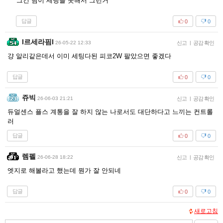
그건 님이 세팅을 못해서 그런거
답글
0
0
I르세라핌l
26-05-22 12:33
신고
|
공감 확인
걍 알리같은데서 이미 세팅다된 피코2W 팔았으면 좋겠다
답글
0
0
쥬빅
26-06-03 21:21
신고
|
공감 확인
듀얼센스 플스 계통을 잘 하지 않는 나로서도 대단하다고 느끼는 컨트롤
러
답글
0
0
렘펠
26-06-28 18:22
신고
|
공감 확인
엣지로 해볼라고 했는데 뭔가 잘 안되네
답글
0
0
새로고침