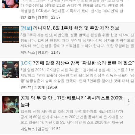
LCK 로드쇼에서 2연패를 기록하며 저조한 흐름을 맞이했던 젠지
가 한화생명을 상대로 2:1로 승리하며 연패를 끊었다. 반대로 한
화생명은 LCK에서 3연패를 기록하게 됐다. 젠지는 '캐니언'의 날
카로운 갱킹으로 '제우스'의 럼블을 상대로 점멸까지 빼내고 킬을
경기결과 |
김홍제
|
22:57
기록했다. 한화생명은 '쵸비'의 애니비아 알을 빼고 미드에서 킬을
따냈고, 바텀 원딜끼리 1:1 교전...
[정보]
리니지M, 8월 1주차 한정 및 주말 제작 정보
8월 1주차에는 변신, 마법인형, 성물 컬렉션 완성을 위한 한정 제작이 진
행됩니다. 컬렉션 현황에 따라 무작위 상자나 선택 상자를 전략적으로
제작해 코인 손실을 줄이고 스펙업을 노려야 합니다. 또한 주말에는 뽑
기 픽업팩 위주의 특별 제작이 예정되어 있으니, 100% 성공 확률의 한정
게임뉴스 |
장요한
|
21:43
제작과 11회 뽑기 중 본인에게 유리한 방식을 신중히 선택하여 효율적인
성장을 도모하시길 바랍니다....
[LCK]
7연패 탈출 김상수 감독 "확실한 승리 플랜 더 필요"
5일 열린 2026 LCK 정규 시즌 3라운드 경기에서 농심 레드포스를 2:1로
제압하고 7연패 탈출에 성공한 한진 브리온의 김상수 감독과 서포터 '남
궁' 남궁성훈이 승리 소감을 전했다. 먼저 7연패를 끊어낸 것에 대해 김
상수 감독은 "이겨서 정말 기쁘고 잘해준 선수들에게 고맙다"고 전했고,
인터뷰 |
김홍제
|
19:59
'남궁' 남궁성훈 역시 "연패를 끊어낼 수 있어서 기쁘다"라고 말...
공개 약 두 달 만... 'RE: 베로니카' 위시리스트 200만
1
돌파
캡콤의 신작 서바이벌 호러 게임 '바이오하자드 RE:베로니카'가
공개 약 60일 만에 위시리스트 200만 건을 돌파하며 큰 기대를 모
으고 있습니다. 지난 6월 5일 서머 게임 페스트 2026에서 처음 공
개된 이 게임은 2000년 작을 현대적으로 재구성한 작품으로,
게임뉴스 |
김규만
|
19:52
2027년 PC와 PS5, Xbox 시리즈 X|S, 닌텐도 스위치2로 출시될