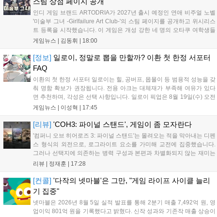
스팀 상점 페이지 공개
인디 게임 브랜드 ARTODRIA가 2027년 출시 예정인 연애 비주얼 노벨
'미술부 그녀 -Girlfailure Art Club-'의 스팀 페이지를 공개하고 위시리스
트 등록을 시작했습니다. 이 게임은 개성 강한 네 명의 오타쿠 여학생들
과 미술부에서 벌어지는 이야기를 다루며, 6개 이상의 엔딩과 약 8시간
게임뉴스 |
김동휘
|
18:00
의 플레이 타임을 제공합니다. 토도키 우카가 개발한 이 작품은 2010년
대 오타쿠 문화를 담아 서툰 청춘의 사랑스러움을 조명합니다. 티저 PV
[정보]
일로이, 정말로 뽑을 만할까? 이환 첫 한정 서포터
도 공개되었으니 자세한 정보는 스팀에서 확인 가능합니다....
FAQ
이환의 첫 한정 서포터 일로이는 힐, 공버프, 몹몰이 등 범용적 성능을 갖
춰 명함 확보가 권장됩니다. 전용 아크는 대체재가 부족해 여유가 있다
면 추천하며, 각성은 선택 사항입니다. 일로이 픽업은 8월 19일(수) 오전
6시 59분까지 진행됩니다. 고민 중이라면 8월 8일(토) 예정된 1.3 버전
게임뉴스 |
이성혁
|
17:45
방송을 통해 다음 업데이트 방향을 확인한 뒤 재화 사용을 결정하는 것
이 합리적인 선택입니다....
[리뷰]
'COH3: 파이널 스탠드', 게임이 좀 모자란다
'컴퍼니 오브 히어로즈 3: 파이널 스탠드'는 몰려오는 적을 막아내는 디펜
스 형식의 외전으로, 로그라이트 요소를 가미해 교전에 집중했습니다.
그러나 선택지에 의존하는 병력 구성과 본편과 차별화되지 않는 재미는
아쉬움을 남깁니다. 특히 협동 모드임에도 매치메이킹 기능을 지원하지
리뷰 |
정재훈
|
17:28
않아 이용자 간 소통과 매칭이 매우 어렵습니다. 본편보다 나은 점을 찾
기 힘든 이 게임은 높은 가격 대비 만족도가 낮아 구매를 권하기 어렵습
[컨콜]
'다작의 넷마블'은 그만, "게임 라이프 사이클 늘리
니다....
기 집중"
넷마블은 2026년 8월 5일 실적 발표를 통해 2분기 매출 7,492억 원, 영
업이익 801억 원을 기록했다고 밝혔다. 신작 성과와 기존작 매출 상승이