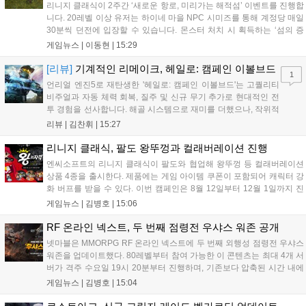
리니지 클래식이 2주간 ‘새로운 항로, 미리가는 해적섬’ 이벤트를 진행합
니다. 20레벨 이상 유저는 하이네 마을 NPC 시미즈를 통해 계정당 매일
30분씩 던전에 입장할 수 있습니다. 몬스터 처치 시 획득하는 ‘섬의 증
표’는 레스타 NPC를 통해 톱니바퀴, 충전석 등 소모품으로 교환 가능합
게임뉴스 |
이동현
|
15:29
니다. 낮은 난이도와 높은 경험치 효율을 자랑하므로 매일 참여해 성장
을 도모하는 것을 추천합니다....
[리뷰]
기계적인 리메이크, 헤일로: 캠페인 이볼브드
1
언리얼 엔진5로 재탄생한 '헤일로: 캠페인 이볼브드'는 고퀄리티
비주얼과 자동 체력 회복, 질주 및 신규 무기 추가로 현대적인 전
투 경험을 선사합니다. 해골 시스템으로 재미를 더했으나, 작위적
인 프리퀄 임무와 설정 오류 등 디테일은 다소 아쉽습니다. 엔딩
리뷰 |
김찬휘
|
15:27
에서 트릴로지 리메이크를 암시한 만큼 향후 작품에서는 더 깊이
있는 연출을 기대합니다. 마스터 치프의 여정을 경험하고 싶은 신
리니지 클래식, 팔도 왕뚜껑과 컬래버레이션 진행
규 및 기존 유저에게 추천합니다....
엔씨소프트의 리니지 클래식이 팔도와 협업해 왕뚜껑 등 컬래버레이션
상품 4종을 출시한다. 제품에는 게임 아이템 쿠폰이 포함되어 캐릭터 강
화 버프를 받을 수 있다. 이번 캠페인은 8월 12일부터 12월 1일까지 진
행되며, SNS 이벤트 참여 시 추첨을 통해 공식 가이드북을 증정한다. 자
게임뉴스 |
김병호
|
15:06
세한 내용은 공식 홈페이지에서 확인 가능하다....
RF 온라인 넥스트, 두 번째 점령전 우샤스 워존 공개
넷마블은 MMORPG RF 온라인 넥스트에 두 번째 외행성 점령전 우샤스
워존을 업데이트했다. 80레벨부터 참여 가능한 이 콘텐츠는 최대 4개 서
버가 격주 수요일 19시 20분부터 진행하며, 기존보다 압축된 시간 내에
PVP와 PVE를 즐길 수 있다. 또한 격전지 5구역과 파티 던전 지옥 난이
게임뉴스 |
김병호
|
15:04
도가 추가되었으며, 신규 MAU 어나힐레이터와 코스튬, 로버 등 다양한
아이템이 도입된다. 론칭 500일을 기념한 스페셜 데일리 미션 이벤트도