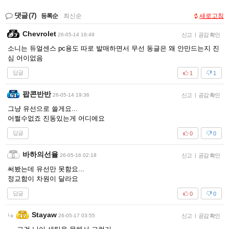
댓글
(7)
등록순
|
최신순
새로고침
Chevrolet
26-05-14 16:49
신고
|
공감 확인
소니는 듀얼센스 pc용도 따로 발매하면서 무선 동글은 왜 안만드는지 진
심 어이없음
답글
1
1
팝콘반반
26-05-14 19:36
신고
|
공감 확인
그냥 유선으로 쓸게요...
어쩔수없죠 진동있는게 어디에요
답글
0
0
바하의선율
26-05-16 02:18
신고
|
공감 확인
써봤는데 유선만 못함요...
정교함이 차원이 달라요
답글
0
0
Stayaw
26-05-17 03:55
신고
|
공감 확인