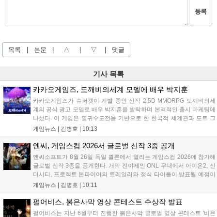
등록
목록
|
본문
|
△
|
▽
|
댓글
기사 목록
카카오게임즈, 도깨비의세계 모델에 배우 박지훈
카카오게임즈가 슈퍼캣이 개발 중인 신작 2.5D MMORPG 도깨비의세
계의 공식 광고 모델로 배우 박지훈을 발탁하며 본격적인 출시 마케팅에
나섰다. 이 게임은 멸귀수도전을 기반으로 한 한국적 세계관과 도트 그
래픽이 특징이다. 오는 8월 사전등록을 시작으로 9월에는 쇼케이스를 통
게임뉴스 |
김병호
|
10:13
해 상세 콘텐츠를 공개하며, 10월 정식 출시를 앞두고 있다. 카카오게임
즈는 박지훈의 이미지를 활용해 게임의 독창적인 재미를 알릴 계획이
엔씨, 게임스컴 2026서 글로벌 신작 3종 공개
다....
엔씨소프트가 8월 26일 독일 쾰른에서 열리는 게임스컴 2026에 참가해
글로벌 신작 3종을 공개한다. 개막 전야제인 ONL 무대에서 아이온2, 신
더시티, 프로젝트 본파이어의 트레일러와 정식 타이틀이 발표될 예정이
다. 특히 아이온2는 9월 30일 얼리액세스를 앞두고 있으며, 프로젝트 본
게임뉴스 |
김병호
|
10:11
파이어는 이번 행사를 통해 처음으로 베일을 벗는다. 또한 북미 스튜디
오가 개발 중인 길드워3는 B2B관에 출품되어 글로벌 시장 공략에 나선
펄어비스, 붉은사막 영상 콘테스트 수상작 발표
다. 엔씨는 이번 행사를 통해 전 세계 이용자와의 접점을 확대하고 신작
펄어비스는 지난 6월부터 진행한 붉은사막 글로벌 영상 콘테스트 '비욘