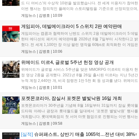
에 대한 기대감을 극대화할 계획이다....
드 디 어비스'의 수상작 10편을 발표했습니다. 전 세계 이용자가 참여한
이번 행사는 창의적인 플레이와 스토리텔링을 기준으로 선정되었으며,
수상자들에게는 펄어비스 사옥 '홈 원' 초청 혜택과 기념 주화 및 굿즈가
게임뉴스 |
김병호
|
10:09
제공될 예정입니다. 붉은사막은 광활한 오픈월드 파이웰을 배경으로 주
인공 클리프의 여정을 담은 액션 어드벤처 게임으로 기대를 모으고 있습
게임피아, 데빌메이크라이 5 스위치 2판 예약판매
니다....
게임피아는 캡콤과 협력하여 닌텐도 스위치 2용 데빌메이크라이 5 데빌
헌터 에디션의 패키지 예약판매를 2026년 8월 7일부터 시작한다고 밝
혔다. 전 세계 1,100만 장 이상 팔린 명작을 60fps로 최적화한 이 게임은
한국어를 공식 지원하며, 본편 외 다양한 추가 콘텐츠가 포함된다. 국내
게임뉴스 |
김병호
|
10:06
정식 발매일은 2026년 8월 28일이며, 예약판매는 소프라노 등 온라인
쇼핑몰에서 진행된다. 청소년 이용 불가 등급이다....
위메이드 미르4, 글로벌 5주년 헌정 영상 공개
위메이드가 글로벌 서비스 5주년을 맞은 MMORPG 미르4의 이용자 헌
정 영상 2종을 공개했다. 2021년 8월 26일 출시된 미르4는 지난 5년간
누적 계정 2,440만 개, 비곡 점령전 1만 5천 회 등 성과를 냈다. 위메이드
는 감사의 의미를 담은 오리지널 음원 뮤직비디오와 성과 정리 영상을
게임뉴스 |
김병호
|
10:01
공식 유튜브에 공개했으며, 향후 꾸준한 업데이트로 이용자와 함께 성장
하겠다는 의지를 밝혔다....
포켓몬코리아, 잠실서 포켓몬 별빛낙원 16일 개최
포켓몬코리아가 30주년을 기념해 8월 16일부터 31일까지 잠실 롯데월
드타워 아레나 광장과 롯데월드몰 일대에서 ‘포켓몬 별빛낙원’ 행사를
개최합니다. 롯데백화점의 첫 서머 마켓 협업으로 진행되는 이번 행사는
초대형 잉어킹 수로와 LED 폭포 등 신비로운 테마 공간과 팝업스토어,
게임뉴스 |
김병호
|
09:58
F&B 부스를 운영합니다. 사전예약은 8월 7일과 18일 롯데온 및 롯데백
화점몰에서 진행되며, 방문객에게는 프로모 카드 등 다양한 혜택이 제공
[실적]
슈퍼패스트, 상반기 매출 1065억…전년 대비 38%↑