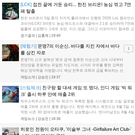
예정입니다. 클레어와 크리스 남매의 이야기를 다루며 RE 엔진을
[LCK]
접전 끝에 거둔 승리... 한진 브리온! 농심 꺾고 7연
기반으로 제작 중이나, 구체적인 출시일과 가격, 예약 구매 일정
패 탈출
은 아직 공개되지 않았습니다....
한진 브리온이 5일 종각 치지직 롤파크에서 진행된 '2026 LoL 챔피언스
코리아(LCK)' 3라운드 농심 레드포스와 대결에서 2:1로 승리하며 7연패
탈출에 성공했다. 1세트 초반, 미드-정글, 그리고 서포터까지 합세한 교
전에서 서로 2킬씩 교환한 뒤 서로 팽팽한 상황이 이어졌다. 그리고 20
경기결과 |
김홍제
|
19:40
분 한진 브리온의 칼날부리 근처 한타에서 농심이 상대 바텀을...
[체험기]
문명7의 이순신, 바다를 지킨 자에서 바다
1
를 삼킨 자로
문명7의 신규 컬렉션 '붓과 검'에 합류한 이순신은 고대 시대부터
전단장을 운용하는 유일한 지도자로, 사거리 우위를 통한 강력한
해상 장악력을 자랑합니다. 해상 전투로 과학과 금을 확보하는 선
제적 공격 전술이 핵심이며, 카르타고나 촐라 문명과 조합 시 압
게임소개 |
강승진
|
18:37
도적인 성능을 발휘합니다. 조선과 함께하면 거북선과의 시너지
로 해안을 초토화할 수 있습니다. 이순신은 지상전 중심의 도요토
[스팀체크]
친구랑 할 대세 게임 또 떴다, 인디 게임 '빅 워
미 히데요시와 대비되는 해상 군신으로서 전략적 재미를 극대화
크' 출시 하루 만에 매출 2위
합니다....
하우스하우스의 신작 '빅 워크'가 독특한 협동 시스템으로 스팀 글로벌
매출 2위에 오르며 흥행 중입니다. 한편 에이펙스 레전드는 8월 5일 시
작된 시즌 30 업데이트로 매출이 상승했습니다. 반다이남코는 8월 4일
무료 업데이트를 배포하고 8월 5일 '슈퍼로봇대전 Y'의 35주년 기념 유
게임뉴스 |
강승진
|
18:36
료 DLC를 출시하며 국내 매출 10위를 기록했습니다. 이처럼 신작과 대
규모 업데이트가 겹치며 게임 시장이 활기를 띠고 있습니다....
히로인 전원이 오타쿠, '미술부 그녀 -Girlfailure Art Club-'