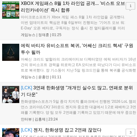
되지 않았으며, 향후 제작진의 공식 발표를 통해 세부 사항이 공개될 예
XBOX 게임패스 8월 1차 라인업 공개... '비스트 오브
1
정이다....
리인카네이션' 즉시 합류
마이크로소프트가 Xbox 게임 패스 8월 1차 라인업을 공개했다.
이번 업데이트의 핵심은 8월 6일부터 진행되는 '기어즈 오브 워:
E-Day' 오픈 베타로, 구독자는 정식 출시 전 멀티플레이를 미리
체험할 수 있다. 또한 '비스트 오브 리인카네이션' 등 신작들이 출
게임뉴스 |
정재훈
|
01:25
시 당일부터 제공되며, '마피아: 디 올드 컨트리' 등 기대작들도 순
차적으로 합류한다. 마이크로소프트는 게임 패스를 통해 최신 퍼
에릭 바티자 유비소프트 복귀, '어쌔신 크리드 헥세' 구원
스트파티 타이틀과 다양한 장르의 게임을 콘솔, PC, 클라우드 환
투수 될까
경에서 폭넓게 제공하며 생태계를 확장할 계획이다....
어쌔신 크리드 발할라의 크리에이티브 디렉터였던 에릭 바티자가 16년
간의 유비소프트 경력을 뒤로하고 EA 모티브로 떠났다가 다시 유비소프
트로 복귀했다. 장 기스동이 지난 5일 링크드인을 통해 복귀를 공식화했
으며, 구체적인 담당 업무는 미정이나 최근 디렉터가 퇴사한 어쌔신 크
게임뉴스 |
윤홍만
|
01:11
리드 헥세의 새 수장으로 합류할 가능성이 높게 점쳐진다. 시리즈 전성
기를 이끈 그의 복귀가 개발 난항을 겪는 헥세에 어떤 활력을 불어넣을
[LCK]
3연패 한화생명 "개개인 실수도 많고, 연패로 분위
지 업계의 이목이 쏠리고 있다....
기 다운"
한화생명e스포츠가 5일 종각 치지직 롤파크에서 진행된 '2026 LoL 챔피
언스 코리아(LCK)' 3라운드 젠지와 중요한 대결에서 1:2로 패배하고 3연
패를 기록했다. 양 팀 모두 2연패를 기록하고 있었기 때문에 매우 중요한
경기였는데, 연패를 탈출하고 웃은 팀은 젠지였다. 한화생명e스포츠 윤
인터뷰 |
김홍제
|
23:24
성영 감독은 금일 패배에 대해 밴픽이 가장 문제였다고 말하며 패인...
[LCK]
젠지, 한화생명 잡고 2연패 끊었다
3