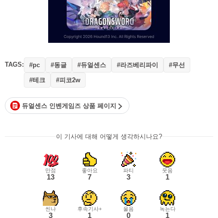
TAGS:
#동글
#듀얼센스
#라즈베리파이
#무선
#pc
#테크
#피코2w
듀얼센스 인벤게임즈 상품 페이지
이 기사에 대해 어떻게 생각하시나요?
만점
좋아요
파티
웃음
13
7
3
1
씬나
후속기사+
울음
녹는다
3
1
0
1