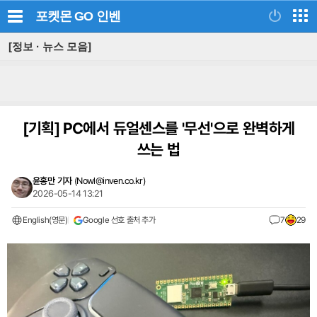
포켓몬 GO
인벤
[정보 · 뉴스 모음]
[기획]
PC에서 듀얼센스를 '무선'으로 완벽하게
쓰는 법
윤홍만 기자
(
Nowl@inven.co.kr
)
2026-05-14 13:21
English(영문)
Google 선호 출처 추가
7
29