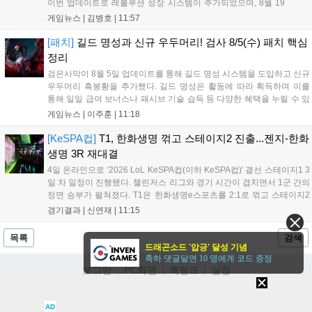
이번 업데이트로 레볼루션 성장 시스템이 추가되었으며, 8월 19
일까지 연 이랑 획득 미션과 논스톱 SSR+ 소환 등 다양한 기념 이
게임뉴스 |
김병호
|
11:57
벤트가 진행된다. 이용자는 최대 2,000장의 소환 티켓을 받을 수
있고, 친구 초대 및 데일리 미션을 통해 풍성한 보상을 획득할 수
[패치]
길드 명성과 신규 우두머리! 검사 8/5(수) 패치 핵심
있다. 상세 내용은 공식 홈페이지에서 확인 가능하다....
정리
검은사막이 8월 5일 업데이트를 통해 길드 명성 시스템을 도입하고 신규
우두머리 흑봉황을 추가했다. 길드 명성은 활동에 따라 획득하며 이를
통해 일일 급여 보너스나 패시브 기술 습득 등 다양한 혜택을 누릴 수 있
다. 또한 기존 월드 우두머리 출현 시 일정 확률로 등장하는 흑봉황을 처
게임뉴스 |
이주훈
|
11:18
치하면 태초의 불씨 등 보상을 얻는다. 이 외에도 마르니의 전투 분석기
추가와 전승 닌자 및 에이전트 클래스 개선 등이 함께 진행되었다....
[KeSPA컵]
T1, 한화생명 꺾고 스테이지2 진출...젠지-한화
생명 3R 재대결
4일 온라인으로 '2026 LoL KeSPA컵(이하 KeSPA컵)' 결선 스테이지1 3
일 차 일정이 진행됐다. 챌린저스 리그와 경기 시간이 겹치면서 1군 간의
정면 승부가 펼쳐졌다. T1은 한화생명e스포츠를 2:1로 꺾고 스테이지2
로 진출했고, 젠지 e스포츠는 DN 수퍼스를 완파하며 3라운드로 향했다.
경기결과 |
신연재
|
11:15
탈락전에서는 키움 DRX가 한진 브리온을 상대로 '패승...
목록
검색
드래곤소드 '압긍' 달성 기념
축하 댓글달면 10 명에게 코드 증정
로그인
PC화면
퀵링크
설정
청소년보호정책
이용약관
개인정보처리방침
불법촬영물신고안내
AD