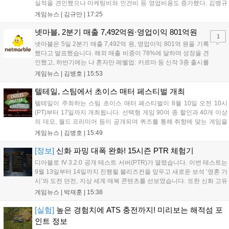
실적을 견인했으나 마케팅비와 인건비 등 영업비용도 증가했다. 김병규
대표는 다작 중심 전략에서 벗어나 신작 라인업을 엄격히 관리하고 기존
게임뉴스 |
김규만
|
17:25
게임의 라이프 사이클을 확장하는 체질 개선에 집중하겠다고 강조했다.
하반기에는 ‘나 혼자만 레벨업: 카르마’ 등 신작 3종 출시를 예고했으며,
넷마블, 2분기 매출 7,492억원·영업이익 801억원
1
마케팅 비용은 평소 수준으로 수렴할 전망이다. 도기욱 CFO는 마켓 수
넷마블은 5일 2분기 매출 7,492억 원, 영업이익 801억 원을 기록
수료 인하 효과가 내년부터 본격화될 것으로 내다봤다....
했다고 발표했습니다. 해외 매출 비중이 78%에 달하며 성장을 견
인했고, 하반기에는 나 혼자만 레벨업: 카르마 등 신작 3종 출시를
목표로 합니다. 특히 오는 9월 열리는 도쿄게임쇼에서 신작 2종과
게임뉴스 |
김병호
|
15:53
2027년 출시 예정인 펄 인 블루를 공개할 계획이며, 라이브 서비
스 고도화로 실적 안정성을 높이겠다고 밝혔습니다....
텔테일, 스팀에서 초이스 매터 페스티벌 개최
텔테일이 주최하는 스팀 초이스 매터 페스티벌이 8월 10일 오전 10시
(PT)부터 17일까지 개최됩니다. 선택형 게임 90여 종 할인과 40개 이상
의 데모, 월드 프리미어 등이 공개되며 퀴즈를 통해 취향에 맞는 게임을
찾을 수 있습니다. 10일 오전 10시 더 울프 어몽 어스 리마스터드 토크를
게임뉴스 |
김병호
|
15:49
시작으로 다양한 콘텐츠가 제공되니 스팀 페이지를 확인하세요....
[정보]
신화 파밍 대폭 완화! 15시즌 PTR 체험기
디아블로 IV 3.2.0 공개 테스트 서버(PTR)가 열렸습니다. 이번 테스트는
9월 13일부터 14일까지 진행될 블리즈컨을 앞두고 새로운 보석 ‘영혼 가
시’와 도전 던전, 지상 세계 매복 콘텐츠를 선보였습니다. 또한 신화 고유
아이템 제작 방식 개선과 신화 고유 부적 추가, 캐릭터 환생 기능 및 호라
게임뉴스 |
박재훈
|
15:38
드림 우편 시스템 도입으로 편의성을 높였습니다. 블리즈컨에서 더 많은
정보가 공개될 예정입니다....
[실험]
높은 경험치에 ATS 충전까지! 미리보는 해적섬 포
인트 정보