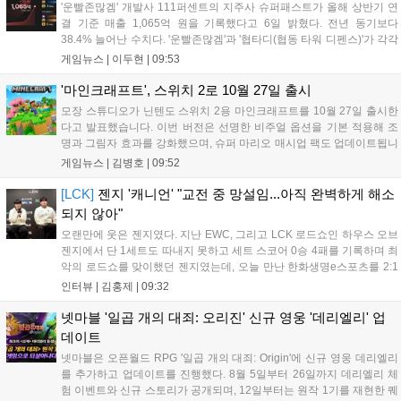
됩니다. 포켓몬과 함께하는 이번 여름 축제는 포켓몬 공식 홈페이지를
'운빨존많겜' 개발사 111퍼센트의 지주사 슈퍼패스트가 올해 상반기 연
통해 상세 내용을 확인할 수 있습니다....
결 기준 매출 1,065억 원을 기록했다고 6일 밝혔다. 전년 동기보다
38.4% 늘어난 수치다. '운빨존많겜'과 '협타디(협동 타워 디펜스)'가 각각
629억 원과 329억 원을 올려 전체 매출의 90%를 채웠다. 특히 2024년
게임뉴스 |
이두현
|
09:53
10월 출시된 협타디는 전년 동기 대비 약 8.7배 성장...
'마인크래프트', 스위치 2로 10월 27일 출시
모장 스튜디오가 닌텐도 스위치 2용 마인크래프트를 10월 27일 출시한
다고 발표했습니다. 이번 버전은 선명한 비주얼 옵션을 기본 적용해 조
명과 그림자 효과를 강화했으며, 슈퍼 마리오 매시업 팩도 업데이트됩니
다. 기존 월드 이관이 가능하며 디지털 업그레이드 경로도 제공될 예정
게임뉴스 |
김병호
|
09:52
이나 구체적인 가격과 조건은 추후 공개됩니다. 일부 환경에서는 해당
그래픽 옵션이 제한될 수 있습니다....
[LCK]
젠지 '캐니언' "교전 중 망설임...아직 완벽하게 해소
되지 않아"
오랜만에 웃은 젠지였다. 지난 EWC, 그리고 LCK 로드쇼인 하우스 오브
젠지에서 단 1세트도 따내지 못하고 세트 스코어 0승 4패를 기록하며 최
악의 로드쇼를 맞이했던 젠지였는데, 오늘 만난 한화생명e스포츠를 2:1
로 잡고 오랜만에 승리의 달콤함을 맛봤다. 연패 탈출 소감에 대해 유상
인터뷰 |
김홍제
|
09:32
욱 감독은 "팀에 매우 중요한 경기였는데, 승리를 거두면서 전반적인 분
위...
넷마블 '일곱 개의 대죄: 오리진' 신규 영웅 '데리엘리' 업
데이트
넷마블은 오픈월드 RPG '일곱 개의 대죄: Origin'에 신규 영웅 데리엘리
를 추가하고 업데이트를 진행했다. 8월 5일부터 26일까지 데리엘리 체
험 이벤트와 신규 스토리가 공개되며, 12일부터는 원작 1기를 재현한 퀘