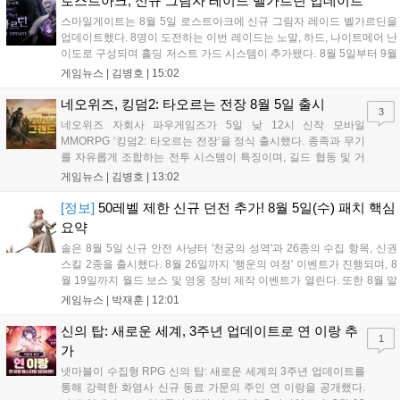
로스트아크, 신규 그림자 레이드 벨가르딘 업데이트
함께 진행되어 이용자들에게 특별 보상을 제공할 예정이다....
스마일게이트는 8월 5일 로스트아크에 신규 그림자 레이드 벨가르딘을
업데이트했다. 8명이 도전하는 이번 레이드는 노말, 하드, 나이트메어 난
이도로 구성되며 홀딩 저스트 가드 시스템이 추가됐다. 8월 5일부터 9월
16일까지 정복전 이벤트가 열리며 미션 달성 시 보상을 제공한다. 또한
게임뉴스 |
김병호
|
15:02
8월 19일까지 치지직 드롭스 이벤트가 진행되어 방송 시청 시 성장 재화
를 얻을 수 있다. 자세한 내용은 공식 홈페이지에서 확인 가능하다....
네오위즈, 킹덤2: 타오르는 전장 8월 5일 출시
3
네오위즈 자회사 파우게임즈가 5일 낮 12시 신작 모바일
MMORPG ‘킹덤2: 타오르는 전장’을 정식 출시했다. 종족과 무기
를 자유롭게 조합하는 전투 시스템이 특징이며, 길드 협동 및 거
래 경제를 강조했다. 출시를 기념해 28일간 서버별 레벨 랭킹 이
게임뉴스 |
김병호
|
13:02
벤트가 열리며, 8월 17일까지 공식 카페에서 공략왕 이벤트도 진
행한다. 카카오톡 채널 추가 시 4주간 아이템을 증정하며 자세한
[정보]
50레벨 제한 신규 던전 추가! 8월 5일(수) 패치 핵심
내용은 공식 홈페이지에서 확인할 수 있다....
요약
솔은 8월 5일 신규 안전 사냥터 '천궁의 성역'과 26종의 수집 항목, 신권
스킬 2종을 출시했다. 8월 26일까지 '행운의 여정' 이벤트가 진행되며, 8
월 19일까지 월드 보스 및 영웅 장비 제작 이벤트가 열린다. 또한 8월 말
대규모 업데이트 'EPISODE 01 - GENESIS'를 통해 신규 클래스 힐러와
게임뉴스 |
박재훈
|
12:01
인터서버 신의 탑 3층, 월드 거래소, 변환 시스템을 선보일 예정이다....
신의 탑: 새로운 세계, 3주년 업데이트로 연 이랑 추
1
가
넷마블이 수집형 RPG 신의 탑: 새로운 세계의 3주년 업데이트를
통해 강력한 화염사 신규 동료 가문의 주인 연 이랑을 공개했다.