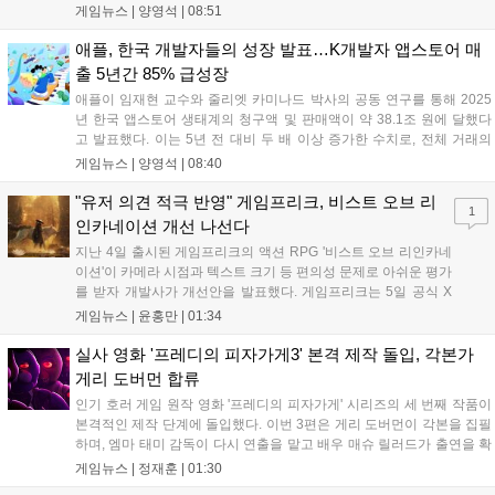
스트와 15인 협동 토벌전 '사막을 베어무는 혼돈'이 열린다. 또한 12일부
게임뉴스 |
양영석
|
08:51
터 26일까지 0.5주년 전야제 출석 이벤트를 통해 다양한 보상을 제공할
예정이다. 이번 업데이트로 원작의 재미를 더한 전략적 전투와 풍성한
애플, 한국 개발자들의 성장 발표…K개발자 앱스토어 매
콘텐츠를 즐길 수 있게 되었다....
출 5년간 85% 급성장
애플이 임재현 교수와 줄리엣 카미나드 박사의 공동 연구를 통해 2025
년 한국 앱스토어 생태계의 청구액 및 판매액이 약 38.1조 원에 달했다
고 발표했다. 이는 5년 전 대비 두 배 이상 증가한 수치로, 전체 거래의
90% 이상은 수수료가 발생하지 않는 구조다. 특히 소규모 개발자의 매
게임뉴스 |
양영석
|
08:40
출은 85% 급증했으며, 국내 개발자들은 앱스토어를 발판 삼아 해외 시
장에서도 큰 성과를 거두고 있다. 애플은 앞으로도 개발자 커뮤니티의
"유저 의견 적극 반영" 게임프리크, 비스트 오브 리
1
성장을 지속적으로 지원하겠다고 밝혔다....
인카네이션 개선 나선다
지난 4일 출시된 게임프리크의 액션 RPG '비스트 오브 리인카네
이션'이 카메라 시점과 텍스트 크기 등 편의성 문제로 아쉬운 평가
를 받자 개발사가 개선안을 발표했다. 게임프리크는 5일 공식 X
를 통해 1주일 이내에 카메라 조정, 텍스트 확대, 스토리 템포 개
게임뉴스 |
윤홍만
|
01:34
선, 모드 변경 등을 포함한 첫 번째 패치를 진행하겠다고 밝혔다.
유저 피드백을 적극 수용해 지속적인 업데이트를 약속한 이번 조
실사 영화 '프레디의 피자가게3' 본격 제작 돌입, 각본가
치가 게임의 평가를 반전시킬 수 있을지 주목된다....
게리 도버먼 합류
인기 호러 게임 원작 영화 '프레디의 피자가게' 시리즈의 세 번째 작품이
본격적인 제작 단계에 돌입했다. 이번 3편은 게리 도버먼이 각본을 집필
하며, 엠마 태미 감독이 다시 연출을 맡고 배우 매슈 릴러드가 출연을 확
정했다. 제작은 블룸하우스와 유니버설 픽처스가 담당한다. 다만 조시
게임뉴스 |
정재훈
|
01:30
허처슨 등 다른 출연진의 복귀 여부와 구체적인 개봉 일정은 아직 발표