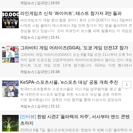
기는 13일 첫 업데이트를 시작으로 2주 간격의 콘텐츠를 제공한다. 또한
게임뉴스 |
김규만
|
16:03
9월 미국 로블록스 개발자 컨퍼런스에 참여해 IP 생태계를 확장할 계획
이다. 회사는 비용 효율화와 신작 흥행을 통해 하반기 실적 턴어라운드
라인게임즈 신작 '콰이어트', 테스트 참가자 3만 돌파
를 이끌 방침이다....
라인게임즈가 개발 중인 협동 코미디 호러 신작 QUIET가 지난 3일부터
시작된 스팀 플레이 테스트에서 3일 만에 참가자 3만 명을 돌파하며 큰
관심을 받고 있습니다. 오리 외계인이 보스를 피해 탈출하는 이 게임은
최대 4인 협동을 지원하며, 소음 관리와 물리 법칙을 활용한 전략적 플레
게임뉴스 |
김규만
|
15:41
이가 핵심입니다. 라인게임즈는 수집된 이용자 피드백을 반영해 게임성
을 개선 중이며, 상세 정보는 스팀 페이지에서 확인 가능합니다....
그라비티 게임 어라이즈(GGA), '도쿄 게임 던전13' 참가
그라비티 게임 어라이즈(GGA)가 오는 8월 8일 오전 11시부터 오후 5시
까지 일본 도쿄도립 산업무역센터 하마마쓰초관에서 열리는 인디 게임
전시회 ‘도쿄 게임 던전 13’에 참가합니다. GGA는 이번 행사에서
‘JALECO ARCADE COLLECTION’ 시리즈의 미공개 작품 12종을 최초
게임뉴스 |
김규만
|
15:38
공개하며, ‘다함께 쿠키요미. 월드 한국 Ver.’ 등 다양한 인디 게임을 선보
입니다. 시연 참여 관람객에게는 선착순으로 특별 굿즈를 증정하며, 인
KeSPA-스포츠서울, 'e스포츠 대상' 공동 개최 추진
1
디 게임 생태계 활성화와 신규 타이틀 반응 확인을 목표로 합니다....
한국e스포츠협회와 스포츠서울은 지난 6일 업무협약을 맺고 올
해 대한민국 e스포츠 발전을 위한 ‘e스포츠 대상’을 공동 개최하
기로 합의했습니다. 양측은 이번 협약을 통해 시상식의 공정성과
전문성을 강화하고 MZ세대를 겨냥한 미디어 영향력을 확대해 e
게임뉴스 |
김규만
|
15:12
스포츠 전 종목을 아우르는 대표 연례 행사로 육성할 계획입니다.
김영만 회장은 10년 만에 재추진되는 이번 시상식이 e스포츠의
[인터뷰]
한밤 시즌2 '울라텍의 저주', 서사부터 엔드 콘텐
성과와 가치를 널리 알리는 권위 있는 행사가 되도록 노력하겠다
츠까지
고 밝혔습니다....
2026년 8월 7일, 월드오브워크래프트: 한밤의 두 번째 시즌 '울라텍의 저