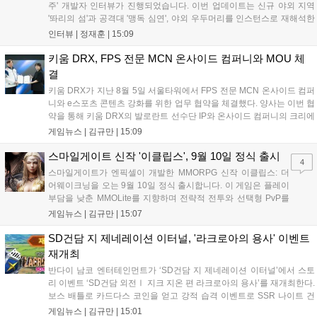
주' 개발자 인터뷰가 진행되었습니다. 이번 업데이트는 신규 야외 지역
'똬리의 섬'과 공격대 '맹독 심연', 야외 우두머리를 인스턴스로 재해석한
'소굴'을 포함합니다. 개발진은 하우징 시스템 개선 및 신화+ 던전 로테이
인터뷰 |
정재훈
|
15:09
션, 공격대 보상 강화 등을 예고하며, 한국 팬들의 열정적인 성원에 감사
를 표했습니다....
키움 DRX, FPS 전문 MCN 온사이드 컴퍼니와 MOU 체
결
키움 DRX가 지난 8월 5일 서울타워에서 FPS 전문 MCN 온사이드 컴퍼
니와 e스포츠 콘텐츠 강화를 위한 업무 협약을 체결했다. 양사는 이번 협
약을 통해 키움 DRX의 발로란트 선수단 IP와 온사이드 컴퍼니의 크리에
이터 네트워크를 결합하여 정규 및 특별 콘텐츠를 공동 기획한다. 또한
게임뉴스 |
김규만
|
15:09
디지털 콘텐츠 제작을 넘어 팬들이 직접 참여하는 오프라인 행사 등 온·
오프라인 연계 프로그램을 순차적으로 선보이며 e스포츠 생태계 확장에
스마일게이트 신작 '이클립스', 9월 10일 정식 출시
4
나설 계획이다....
스마일게이트가 엔픽셀이 개발한 MMORPG 신작 이클립스: 더
어웨이크닝을 오는 9월 10일 정식 출시합니다. 이 게임은 플레이
부담을 낮춘 MMOLite를 지향하며 전략적 전투와 선택형 PvP를
특징으로 합니다. 현재 공식 홈페이지와 앱 마켓에서 사전등록을
게임뉴스 |
김규만
|
15:07
진행 중이며 참여자에게는 초월 소환권 등 다양한 보상을 제공합
니다. 또한 카카오톡 채널 추가 시 주차별 스페셜 쿠폰과 한정 스
SD건담 지 제네레이션 이터널, '라크로아의 용사' 이벤트
킨, 경품 이벤트 등 풍성한 혜택을 마련해 이용자들의 기대를 모
재개최
으고 있습니다....
반다이 남코 엔터테인먼트가 ‘SD건담 지 제네레이션 이터널’에서 스토
리 이벤트 ‘SD건담 외전Ⅰ 지크 지온 편 라크로아의 용사’를 재개최한다.
보스 배틀로 카드다스 코인을 얻고 강적 습격 이벤트로 SSR 나이트 건
담을 획득할 수 있다. 로그인 보너스로 최대 다이아 3,000개를 지급하며,
게임뉴스 |
김규만
|
15:01