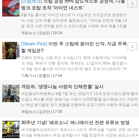
[스팀체크]
스팀 긍정 99% 압도적으로 긍정적, 디젤
1
펑크 포탑 조작 '아이언 네스트'
8월 6일 출시된 '아이언 네스트'가 사실적인 조작감으로 호평받으
며 스팀 신작 매출 상위권에 올랐습니다. '이터널 리턴'은 8월 13
일 정규 시즌 개막을 앞두고 프리시즌을 시작해 국내 매출 1위를
기록했습니다. 25주년을 맞은 '고스트 리콘' 시리즈는 8월 6일 쇼
게임뉴스 |
강승진
|
18:24
케이스와 함께 대규모 할인을 진행하며 순위가 급상승했고, 신작
'마블 투혼: 파이팅 소울즈'와 레트로 수리 시뮬레이션 '리스토
[Steam Pick]
이번 주 스팀에 쏟아진 신작, 지금 주목
1
리'도 스팀에 정식 출시되었습니다....
할 게임은?
인벤이 전하는 스팀 주간 소식입니다. 현재 스팀에서는 '사이버펑
크 게임 축제'가 진행 중이며, '위쳐3'는 11일까지 80% 할인합니
다. 6일 정식 출시된 '아이언 네스트'와 '필드 오브 미스트리아', '커
세어 코브'가 호평받고 있습니다. 한편, 7일 출시된 '마블 투혼'은
기획기사 |
윤홍만
|
17:44
태그 시스템에 대한 호불호가 갈리며 복합적 평가를 기록 중입니
다. 유비소프트의 '고스트리콘: 와일드랜드'는 7년 만의 대규모 업
게임위, '생명나눔 사랑의 단체헌혈' 실시
데이트 '라스트 라이츠'와 함께 95% 할인 중입니다....
게임물관리위원회는 8월 7일 부산 센텀지구 16개 유관기관과 함께 혈액
수급난 해소를 위한 '생명나눔 사랑의 단체헌혈'을 실시했습니다. 게임위
는 매년 분기별로 정기 헌혈을 진행하며 공공기관의 사회적 책임을 다하
고 있으며, 이번 행사에는 영화진흥위원회 등 14개 기관 임직원이 동참
게임뉴스 |
김규만
|
17:35
해 생명 나눔을 실천했습니다. 서태건 위원장은 이웃의 생명을 지키는
따뜻한 실천에 참여한 모든 임직원에게 감사의 뜻을 전하며 헌혈 문화
30주년 기념! '페르소나' 애니메이션 전편 유튜브 방영
확산에 앞장섰습니다....
세가퍼블리싱코리아가 페르소나 시리즈 30주년을 기념해 관련 애니메
이션을 유튜브에서 무료 공개합니다. 8월 31일까지 극장판 페르소나3 4