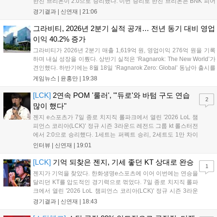
한진 브리온이 2:0으로 승리했다. 이번 승리로 한진 브리온은 BNK 피어
엑스를 제치고 라이즈 그룹 1위로 올라섰다. 1세트, 한진 브리온이 '로머'
경기결과 |
신연재
|
21:06
조우진의 로크를 중심으로 게임을 유리하게 풀어갔다. '...
그라비티, 2026년 2분기 실적 공개… 전년 동기 대비 영업
이익 40.2% 증가
그라비티가 2026년 2분기 매출 1,619억 원, 영업이익 276억 원을 기록
하며 내실 성장을 이뤘다. 상반기 실적은 ‘Ragnarok: The New World’가
견인했다. 하반기에는 8월 18일 ‘Ragnarok Zero: Global’ 동남아 출시를
시작으로 9월 3일 ‘달려라 헤베레케 EX’, 9월 22일 ‘갈바테인’ 등 다양한
게임뉴스 |
윤홍만
|
19:38
신작을 선보인다. 4분기에는 ‘쟈레코 아케이드 콜렉션’과 ‘라이트 오디세
이’ 출시가 예정돼 있으며, 2027년에는 ‘Ragnarok 3’ 등 대작을 글로벌
[LCK]
2연속 POM '룰러', "'듀로'와 바텀 구도 연습
2
출시할 계획이다. 그라비티는 조인트벤처 설립과 라그나로크 에코 시스
많이 했다"
템 구축을 통해 신성장 동력을 확보할 방침이다....
젠지 e스포츠가 7일 종로 치지직 롤파크에서 열린 '2026 LoL 챔
피언스 코리아(LCK)' 정규 시즌 3라운드 레전드 그룹 kt 롤스터전
에서 2:0으로 승리했다. 1세트는 퍼펙트 승리, 2세트도 1만 차이
를 벌리며 25분 만에 승리하면서 말 그대로 압도적인 경기력을 선
인터뷰 |
신연재
|
19:01
보였다. '룰러' 박재혁은 1세트 코그모, 2세트 이즈리얼로 맹활약
하며 POM에 선정됐...
[LCK]
기억 되찾은 젠지, 기세 좋던 KT 상대로 완승
1
젠지가 기억을 찾았다. 한화생명e스포츠에 이어 이번에는 연승을
달리던 KT를 압도적인 경기력으로 꺾었다. 7일 종로 치지직 롤파
크에서 열린 '2026 LoL 챔피언스 코리아(LCK)' 정규 시즌 3라운
드 레전드 그룹, kt 롤스터와 젠지 e스포츠의 대결에서 젠지가 압
경기결과 |
신연재
|
18:43
승을 거뒀다. 개막주까지만 해도 급격하게 흔들리던 젠지였지만,
기억을 되찾기라도 한 듯 1,...