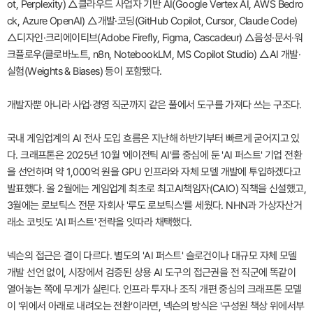
ot, Perplexity) △클라우드 사업자 기반 AI(Google Vertex AI, AWS Bedro
ck, Azure OpenAI) △개발·코딩(GitHub Copilot, Cursor, Claude Code)
△디자인·크리에이티브(Adobe Firefly, Figma, Cascadeur) △음성·문서·워
크플로우(클로바노트, n8n, NotebookLM, MS Copilot Studio) △AI 개발·
실험(Weights & Biases) 등이 포함됐다.
개발자뿐 아니라 사업·경영 직군까지 같은 풀에서 도구를 가져다 쓰는 구조다.
국내 게임업계의 AI 전사 도입 흐름은 지난해 하반기부터 빠르게 굳어지고 있
다. 크래프톤은 2025년 10월 '에이전틱 AI'를 중심에 둔 'AI 퍼스트' 기업 전환
을 선언하며 약 1,000억 원을 GPU 인프라와 자체 모델 개발에 투입하겠다고
발표했다. 올 2월에는 게임업계 최초로 최고AI책임자(CAIO) 직책을 신설했고,
3월에는 로보틱스 전문 자회사 '루도 로보틱스'를 세웠다. NHN과 가상자산거
래소 코빗도 'AI 퍼스트' 전략을 잇따라 채택했다.
넥슨의 접근은 결이 다르다. 별도의 'AI 퍼스트' 슬로건이나 대규모 자체 모델
개발 선언 없이, 시장에서 검증된 상용 AI 도구의 접근권을 전 직군에 똑같이
열어놓는 쪽에 무게가 실린다. 인프라 투자나 조직 개편 중심의 크래프톤 모델
이 '위에서 아래로 내려오는 전환'이라면, 넥슨의 방식은 '구성원 책상 위에서부