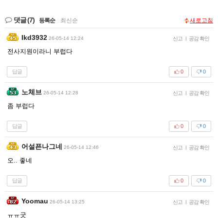
댓글
(7)
등록순
|
최신순
새로고침
Ikd3932
26-05-14 12:24
신고
|
공감 확인
전사지원이라니 부럽다
답글
0
0
노체브
26-05-14 12:28
신고
|
공감 확인
좀 부럽다
답글
0
0
어설픈나그네
26-05-14 12:46
신고
|
공감 확인
오.. 좋네
답글
0
0
Yoomau
26-05-14 13:25
신고
|
공감 확인
ㅠㅠ굿