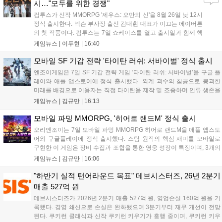
시…"모두를 위한 경쟁"
컴투스가 신작 MMORPG '제우스: 오만의 신'을 8월 26일 낮 12시
정식 출시한다. 넥슨 부사장 출신 김대훤 대표가 이끄는 에이버튼
의 첫 작품이다. 컴투스는 7일 쇼케이스를 열고 출시일과 함께 핵
심 콘텐츠, 유료화 정책, 운영 방향을 공개했다. 캐릭터명 선점은
게임뉴스 |
이두현
|
16:40
8월 13일 오후 8시 시작한다. '제우스: 오만의 신'은 최고신 제우스
의 오만으로 균열이...
모바일 SF 기갑 전략 '타이탄 러쉬: 서바이벌' 정식 출시
엔조이게임은 7일 SF 기갑 전략 게임 ‘타이탄 러쉬: 서바이벌’을 구글 플
레이와 애플 앱스토어에 정식 출시했다. 외계 괴수의 침공으로 붕괴한
미래를 배경으로 이용자는 직접 타이탄을 제작 및 조종하며 인류 생존을
위한 전투를 펼친다. 지휘관 모집, 피난처 운영, 연맹 협동 콘텐츠가 특징
게임뉴스 |
김규만
|
16:13
이며 출시를 기념해 접속 시 영웅 경험치와 다이아몬드 등 다양한 성장
지원 보상을 제공한다. 상세 내용은 공식 커뮤니티에서 확인 가능하다....
모바일 파밍 MMORPG, '히어로 랜드M' 정식 출시
오리엔조이는 7일 모바일 파밍 MMORPG 히어로 랜드M을 애플 앱스토
어와 구글플레이에 정식 출시했다. 스팀 원작의 핵심 재미를 모바일로
구현한 이 게임은 장비 수집과 조합을 통한 영웅 성장이 특징이며, 3개의
무기 스킬을 활용한 전략적 전투와 길드전 등 다양한 콘텐츠를 제공한
게임뉴스 |
김규만
|
16:06
다. 정식 출시를 기념해 사전예약자 50만 명 달성 보상을 포함한 다양한
혜택을 지급하며, 상세 내용은 공식 라운지에서 확인할 수 있다. 이용자
"하반기 실적 턴어라운드 목표" 데브시스터즈, 26년 2분기
는 게임 접속 및 주요 콘텐츠 플레이를 통해 성장을 지원받을 수 있다....
매출 527억 원
데브시스터즈가 2026년 2분기 매출 527억 원, 영업손실 160억 원을 기
록했다. 경영 쇄신으로 손실은 완화됐으며 3분기부터 재무 개선이 전망
된다. 쿠키런 클래식과 신작 쿠키런 키우기가 흥행 중이며, 쿠키런 키우