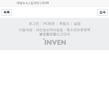
전략적 재미를 높였다. 게임은 PC와 콘솔, 모바일에서 한글판으로 즐길
게임뉴스 |
김규만
|
10:00
수 있으며, 개발사는 조만간 게임과 관련한 새로운 소식을 전할 예정이
라고 밝혀 향후 행보에 기대감을 모으고 있다. 상세 정보는 공식 홈페이
목록
검색
지에서 확인 가능하다....
로그인
PC화면
퀵링크
설정
청소년보호정책
이용약관
개인정보처리방침
불법촬영물신고안내
(주)
인
벤