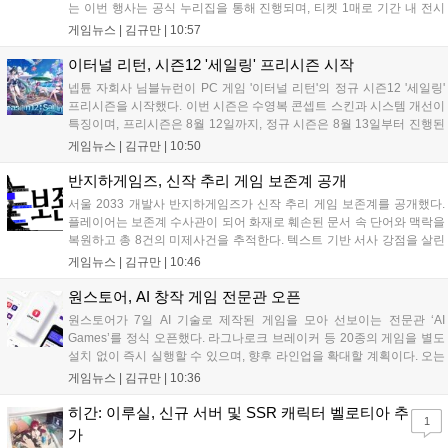
는 이번 행사는 공식 누리집을 통해 진행되며, 티켓 1매로 기간 내 전시
작을 제한 없이 체험할 수 있습니다. 일반 및 루키 부문 등 다양한 인디게
게임뉴스 |
김규만
|
10:57
임을 선보이며 개발자와의 소통 기능도 제공합니다. 장소 제약 없이 전
세계 누구나 참여 가능한 이번 행사는 역대 최대 규모로 열려 인디게임
이터널 리턴, 시즌12 '세일링' 프리시즌 시작
생태계 확장에 기여할 전망입니다....
넵튠 자회사 님블뉴런이 PC 게임 '이터널 리턴'의 정규 시즌12 '세일링'
프리시즌을 시작했다. 이번 시즌은 수영복 콘셉트 스킨과 시스템 개선이
특징이며, 프리시즌은 8월 12일까지, 정규 시즌은 8월 13일부터 진행된
다. 실험체 관찰일지 추가와 후반부 전략 강화를 위한 다중 크로노 스피
게임뉴스 |
김규만
|
10:50
어 도입 등 다양한 업데이트와 풍성한 이벤트가 마련되어 이용자들의 기
대를 모으고 있다....
반지하게임즈, 신작 추리 게임 보존계 공개
서울 2033 개발사 반지하게임즈가 신작 추리 게임 보존계를 공개했다.
플레이어는 보존계 수사관이 되어 화재로 훼손된 문서 속 단어와 맥락을
복원하고 총 8건의 미제사건을 추적한다. 텍스트 기반 서사 강점을 살린
이번 게임은 정보 조합과 사건 재구성이 핵심이며, 현재 스팀 상점 페이
게임뉴스 |
김규만
|
10:46
지가 공개되었다. 반지하게임즈는 2027년 상반기 정식 출시를 목표로
개발에 박차를 가하고 있다....
원스토어, AI 창작 게임 전문관 오픈
원스토어가 7일 AI 기술로 제작된 게임을 모아 선보이는 전문관 ‘AI
Games’를 정식 오픈했다. 라그나로크 브레이커 등 20종의 게임을 별도
설치 없이 즉시 실행할 수 있으며, 향후 라인업을 확대할 계획이다. 오는
11일부터는 게임 실행 시 할인 쿠폰을 지급하는 오픈 기념 이벤트도 진
게임뉴스 |
김규만
|
10:36
행된다. 이번 서비스는 누구나 AI를 활용해 게임을 제작하고 유통할 수
있는 환경을 조성해 창작자와 이용자 모두에게 새로운 경험을 제공할 것
히간: 이루실, 신규 서버 및 SSR 캐릭터 벨로티아 추
1
으로 기대된다....
가