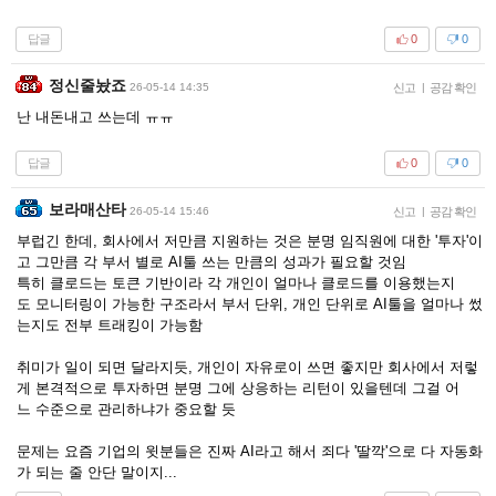
답글
0
0
정신줄놨죠
26-05-14 14:35
신고
|
공감 확인
난 내돈내고 쓰는데 ㅠㅠ
답글
0
0
보라매산타
26-05-14 15:46
신고
|
공감 확인
부럽긴 한데, 회사에서 저만큼 지원하는 것은 분명 임직원에 대한 '투자'이
고 그만큼 각 부서 별로 AI툴 쓰는 만큼의 성과가 필요할 것임
특히 클로드는 토큰 기반이라 각 개인이 얼마나 클로드를 이용했는지
도 모니터링이 가능한 구조라서 부서 단위, 개인 단위로 AI툴을 얼마나 썼
는지도 전부 트래킹이 가능함
취미가 일이 되면 달라지듯, 개인이 자유로이 쓰면 좋지만 회사에서 저렇
게 본격적으로 투자하면 분명 그에 상응하는 리턴이 있을텐데 그걸 어
느 수준으로 관리하냐가 중요할 듯
문제는 요즘 기업의 윗분들은 진짜 AI라고 해서 죄다 '딸깍'으로 다 자동화
가 되는 줄 안단 말이지...