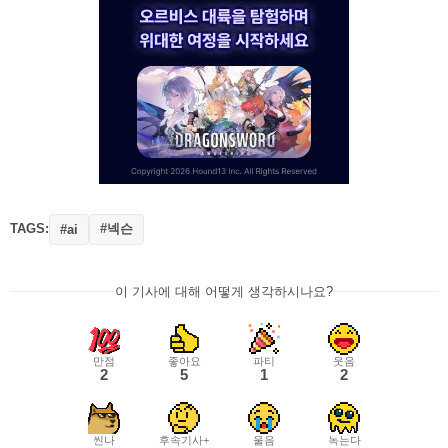
TAGS:
#넥슨
#ai
이 기사에 대해 어떻게 생각하시나요?
만점
좋아요
파티
웃음
2
5
1
2
씬나
후속기사+
울음
녹는다