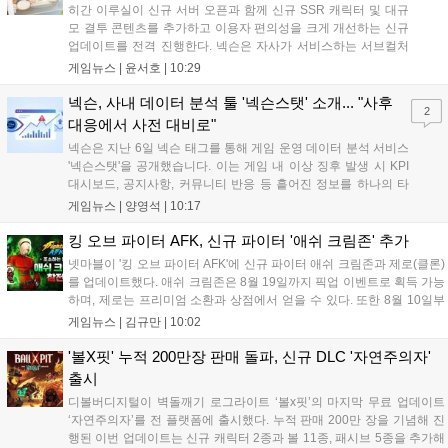
히간 이루실이 신규 서버 오픈과 함께 신규 SSR 캐릭터 및 대규
모 결투 콘텐츠를 추가하고 이용자 편의성을 크게 개선하는 신규
업데이트를 전격 진행한다. 넥슨은 자사가 서비스하는 서브컬처
게임 히간 이루실에 신규 서버 'world3'을 개설하고 신규 캐릭터
게임뉴스 |
윤서호
|
10:29
및 이벤트 스토리를 포함한 대규모 콘텐츠 업데이트를 적용했다.
이번 업데이트를 통해 어둠 속 서큐버스...
넥슨, 사내 데이터 분석 툴 '넥슨스탯' 소개... "사후
2
대응에서 사전 대비로"
넥슨은 지난 6일 넥슨 태그를 통해 게임 운영 데이터 분석 서비스
'넥슨스탯'을 공개했습니다. 이는 게임 내 이상 징후 발생 시 KPI
대시보드, 공지사항, 커뮤니티 반응 등 흩어진 정보를 하나의 타
임라인에 연결해 원인을 빠르게 파악하도록 돕는 관제 허브입니
게임뉴스 |
양영석
|
10:17
다. 현재 25개 이상의 프로젝트에 도입된 이 서비스는 사후 대응
중심의 운영 방식을 사전 대비 체계로 전환하며 데이터 기반의 효
킹 오브 파이터 AFK, 신규 파이터 '애쉬 크림존' 추가
율적인 의사결정을 지원하고 있습니다....
넷마블이 '킹 오브 파이터 AFK'에 신규 파이터 애쉬 크림존과 제로(클론)
를 업데이트했다. 애쉬 크림존은 8월 19일까지 픽업 이벤트로 획득 가능
하며, 제로는 프리미엄 소환과 상점에서 얻을 수 있다. 또한 8월 10일부
터 14일까지 럭키 엘피 이벤트로 론을, 13일부터 26일까지 트로피칼 아
게임뉴스 |
김규만
|
10:02
일랜드 이벤트로 펫 블레이즈와 팝시를 선보일 예정이다. 이번 업데이트
로 전략적 전투의 재미가 더욱 강화될 것으로 기대된다....
'볼X핏' 누적 200만장 판매 돌파, 신규 DLC '자연주의자'
출시
디볼버디지털이 벽돌깨기 로그라이트 ‘볼x핏’의 마지막 무료 업데이트
‘자연주의자’를 전 플랫폼에 출시했다. 누적 판매 200만 장을 기념해 진
행된 이번 업데이트는 신규 캐릭터 2종과 볼 11종, 패시브 5종을 추가해