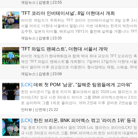
영향이 큽니다. FWC는 이용자가 동일한 조건에서 시즌을 함께 즐기는
게임뉴스 |
김병호
|
23:55
구조로, 올해 4월 시작된 FWC 2026은 전년 대비 매출과 이용자 지표가
대폭 상승하는 성과를 냈습니다. 오는 10월 필리핀 마닐라에서 총상금
'TFT 코리아 인비테이셔널', 8일 더현대서 개최
11만 달러 규모의 제4회 FWC 그랜드 파이널이 개최될 예정이며, 위메
라이엇 게임즈가 주최하는 'TFT 코리아 인비테이셔널'이 8일 오후 2시
이드커넥트는 이를 통해 커뮤니티 중심의 장기 성장 모델을 지속할 방침
서울 여의도 더현대 서울에서 열립니다. 이번 대회에는 한국의 박찬서와
입니다....
김주한, 일본의 타이틀, 베트남의 YBY1이 출전해 실력을 겨룹니다. TFT
는 소속팀 없이 개인 자격으로 참가하는 독특한 대회 구조를 가지며, 누
게임뉴스 |
김병호
|
23:35
구나 참여 가능한 '소파에서 왕관까지'라는 철학을 실천하고 있습니다.
17일까지 이어지는 이번 행사는 신규 세트 체험과 공연 등 다양한 즐길
'TFT 와일드 팬페스트', 더현대 서울서 개막
거리를 제공하며, 이후 현대백화점 판교점에서도 행사가 이어질 예정입
라이엇 게임즈가 현대백화점과 함께 역대 최대 규모의 TFT 오프라인 축
니다. 연말에는 라스베이거스 오픈이 개최됩니다....
제인 'TFT 와일드 팬페스트'를 개최했다. 7일부터 17일까지 더현대 서울
에서 열리며 이후 판교점으로 이동한다. 행사장에는 체험, 스페셜, 무대
존이 마련됐으며 8일 오후 2시 인비테이셔널, 15일 오후 2시 스트리머
게임뉴스 |
김병호
|
23:08
매치, 17일 오후 7시 30분 QWER 공연 등 다채로운 일정이 준비되어 있
다. 사전 예약은 조기 마감될 만큼 큰 인기를 끌고 있다....
[LCK]
데뷔 첫 POM '남궁', "잘해준 팀원들에게 고마워"
한진 브리온이 7일 종로 치지직 롤파크에서 열린 '2026 LoL 챔피언스 코
리아(LCK)' 정규 시즌 3라운드 라이즈 그룹 BNK 피어엑스전에서 2:0으
로 승리하며 그룹 1위로 올라섰다. 개막 2연패 이후 곧바로 2연승을 만
들어내면서 이어질 4라운드에 대한 기대감을 올렸다. 다음은 이날 데뷔
인터뷰 |
신연재
|
21:22
첫 POM을 수상한 '남궁' 남궁성훈의 POM 인터뷰 전문이다....
[LCK]
한진 브리온, BNK 피어엑스 꺾고 '라이즈 1위' 등극
7일 종로 치지직 롤파크에서 열린 '2026 LoL 챔피언스 코리아(LCK)' 정
규 시즌 3라운드 라이즈 그룹, BNK 피어엑스와 한진 브리온의 대결에서