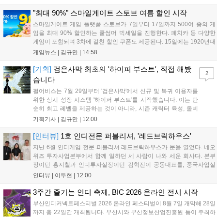
8월 31일까지 실물대 유니콘 건담 입상 피날레를 기념해 SSR 유닛을 전
원 증정한다. 또한 9월 30일까지 공식 유튜브에서 특별 프로그램을 시청
"최대 90%" 스마일게이트 스토브 여름 할인 시작
할 수 있다....
스마일게이트 게임 플랫폼 스토브가 7일부터 17일까지 500여 종의 게
임을 최대 90% 할인하는 쿨썸머 빅세일을 진행한다. 페치카 등 다양한
게임이 포함되며 3차에 걸친 할인 쿠폰도 제공된다. 15일에는 1920년대
경성 배경의 신작 그날의 신문이 출시되며, 15일부터 17일까지는 국내
게임뉴스 |
김규만
|
14:58
개발사 게임을 위한 시크릿 쿠폰도 추가 발행될 예정이다. 자세한 내용
은 공식 페이지에서 확인 가능하다....
[기획]
검은사막 최초의 '하이퍼 부스트', 직접 해봤
2
습니다
펄어비스는 7월 29일부터 '검은사막'에서 신규 및 복귀 이용자를
위한 상시 성장 시스템 '하이퍼 부스트'를 시작했습니다. 이는 단
순히 최고 레벨을 제공하는 것이 아니라, 시즌 캐릭터 육성, 올비
아 아카데미 수료, 아침의 나라 설화 진행 등 4단계 과정을 통해
기획기사 |
김규만
|
12:00
게임에 적응하며 공방합 750을 목표로 성장하는 구조입니다. 이
용자는 과제를 완수하며 동(V) 투발라 장비와 검은별 무기, 카라
[인터뷰]
1호 인디전문 퍼블리셔, '레드브릭하우스'
자드 장신구 등을 획득해 주요 콘텐츠에 진입할 수 있습니다....
지난 6월 인디게임 전문 퍼블리셔 레드브릭하우스가 문을 열었다. 네오
위즈 투자사업본부에서 함께 일하던 세 사람이 나와 세운 회사다. 본부
장이던 홍지철과 인디투자실장이던 김혁진이 공동대표를, 중국사업실
장이던 이민정이 이사를 맡았다. 출범 한 달여 만에 위메이드맥스의 전
인터뷰 |
이두현
|
12:00
략적 투자와 카카오벤처스 등 5개 벤처캐피털의 재무적 투자가 연달아
들어왔다. 서비스 중인...
3주간 즐기는 인디 축제, BIC 2026 온라인 전시 시작
부산인디커넥트페스티벌 2026 온라인 페스티벌이 8월 7일 개막해 28일
까지 총 22일간 개최됩니다. 부산시와 부산정보산업진흥원 등이 주최하