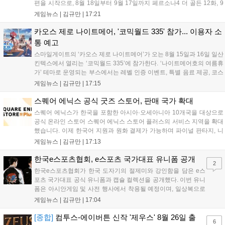
편을 시작으로, 8월 18일부터 9월 17일까지 페르소나4 더 골든 12화, 9
월 15일부터 10월 14일까지 페르소나5 시리즈가 순차 공개됩니다. 또한
게임뉴스 |
김규만
|
17:21
8월 16일까지 SNS를 통해 축하 메시지를 모집하며, 선정된 내용은 기념
영상 및 대형 전광판에 소개될 예정입니다....
카오스 제로 나이트메어, '코믹월드 335' 참가... 이용자 소
통 예고
스마일게이트의 ‘카오스 제로 나이트메어’가 오는 8월 15일과 16일 일산
킨텍스에서 열리는 ‘코믹월드 335’에 참가한다. ‘나이트메어호의 여름휴
가’ 테마로 운영되는 부스에서는 레벨 인증 이벤트, 특별 음료 제공, 코스
프레 모델 포토존 등 다채로운 행사가 진행된다. 유명 코스어 7인이 캐릭
게임뉴스 |
김규만
|
17:15
터로 변신해 이용자를 맞이하며, SNS 인증 시 추가 굿즈도 증정한다. 자
세한 정보는 공식 커뮤니티에서 확인 가능하다....
스퀘어 에닉스 공식 굿즈 스토어, 판매 국가 확대
스퀘어 에닉스가 한국을 포함한 아시아·오세아니아 10개국을 대상으로
공식 온라인 스토어 스퀘어 에닉스 스토어 플러스의 서비스 지역을 확대
했습니다. 이제 한국어 지원과 원화 결제가 가능하며 파이널 판타지, 니
어 등 주요 게임의 피규어, 굿즈를 구매할 수 있습니다. 신상품이 순차적
게임뉴스 |
김규만
|
17:13
으로 추가될 예정이며 이용자는 사이트에서 국가를 한국으로 설정해 이
용 가능합니다....
한국e스포츠협회, e스포츠 국가대표 유니폼 공개
2
한국e스포츠협회가 한국 도자기의 절제미와 강인함을 담은 e스
포츠 국가대표 공식 유니폼과 캡슐 컬렉션을 공개했다. 이번 유니
폼은 아시안게임 및 사전 행사에서 착용될 예정이며, 일상복으로
구성된 컬렉션은 오는 8월 28일부터 골스튜디오 공식 홈페이지
게임뉴스 |
김규만
|
17:04
와 무신사, 오프라인 매장에서 판매된다. 다만 아시안게임 결선에
서는 대회 규정에 따라 별도의 유니폼을 착용할 계획이다....
[종합]
컴투스-에이버튼 신작 '제우스' 8월 26일 출
6