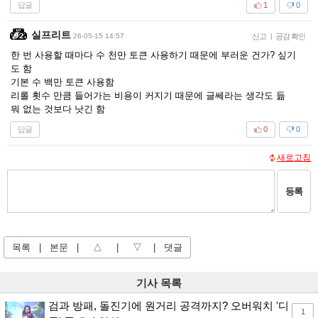
답글
1
0
실프리트
26-05-15 14:57
신고
|
공감 확인
한 번 사용할 때마다 수 천만 토큰 사용하기 때문에 부러운 건가? 싶기
도 함
기본 수 백만 토큰 사용함
리롤 횟수 만큼 들어가는 비용이 커지기 때문에 글쎄라는 생각도 듦
뭐 없는 것보다 낫긴 함
답글
0
0
새로고침
등록
목록
|
본문
|
△
|
▽
|
댓글
기사 목록
검과 방패, 돌진기에 원거리 공격까지? 오버워치 '디
1