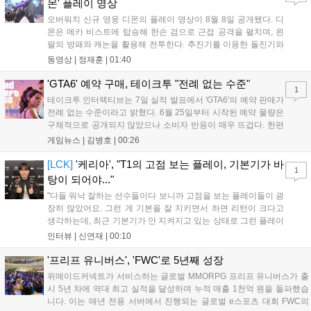
몬' 플레이 영상
오버워치 신규 영웅 디몬의 플레이 영상이 8월 8일 공개됐다. 디
몬은 메카 비스트에 탑승해 한손 검으로 근접 공격을 펼치며, 왼
팔의 방패와 캐논을 활용해 전투한다. 추진기를 이용한 돌진기와
참격 형태의 궁극기를 보유했고, 메카 파괴 시 맨몸으로 기관총을
동영상 |
정재훈
|
01:40
사용하는 특징이 있다. 디몬은 오는 8월 12일 시작되는 시즌4 부
산의 영웅들 업데이트를 통해 정식 출시될 예정이다....
'GTA6' 예약 구매, 테이크투 "전례 없는 수준"
1
테이크투 인터랙티브는 7일 실적 발표에서 'GTA6'의 예약 판매가
전례 없는 수준이라고 밝혔다. 6월 25일부터 시작된 예약 물량은
구체적으로 공개되지 않았으나 소비자 반응이 매우 뜨겁다. 한편
11월 19일 PS5와 Xbox 시리즈 X|S로 정식 출시될 예정이며, 록
게임뉴스 |
김병호
|
00:26
스타 게임즈는 한국 시각 28일 오전 4시 넷플릭스를 통해 장편 영
상 'Grand Theft Auto VI: An Extended Look'을 최초 공개할 계획
[LCK]
'케리아', "T1의 고점 보는 플레이, 기본기가 바
1
이다....
탕이 되어야..."
"다들 워낙 잘하는 선수들이다 보니까 고점을 보는 플레이들이 굉
장히 많았어요. 그런 게 기본을 잘 지키면서 하면 리턴이 크다고
생각하는데, 최근 기본기가 안 지켜지고 있는 상태로 그런 플레이
를 추구하다 보니까 팀적으로 안 좋은 사고가 계속 많이 났던 것
인터뷰 |
신연재
|
00:10
같습니다." T1은 6일 서울 종로구 치지직 롤파크에서 열린 '2026
LoL 챔피언스 코리아(LCK)'...
'프리프 유니버스', 'FWC'로 5년째 성장
위메이드커넥트가 서비스하는 글로벌 MMORPG 프리프 유니버스가 출
시 5년 차에 역대 최고 실적을 달성하며 누적 매출 1천억 원을 돌파했습
니다. 이는 매년 전용 서버에서 진행되는 글로벌 e스포츠 대회 FWC의