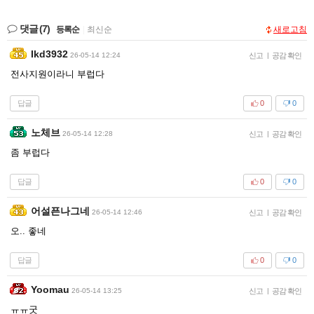
댓글
(7)
등록순
|
최신순
새로고침
Ikd3932
26-05-14 12:24
신고
|
공감 확인
전사지원이라니 부럽다
답글
0
0
노체브
26-05-14 12:28
신고
|
공감 확인
좀 부럽다
답글
0
0
어설픈나그네
26-05-14 12:46
신고
|
공감 확인
오.. 좋네
답글
0
0
Yoomau
26-05-14 13:25
신고
|
공감 확인
ㅠㅠ굿