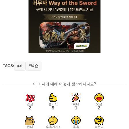
TAGS:
#넥슨
#ai
이 기사에 대해 어떻게 생각하시나요?
만점
좋아요
파티
웃음
2
5
1
2
씬나
후속기사+
울음
녹는다