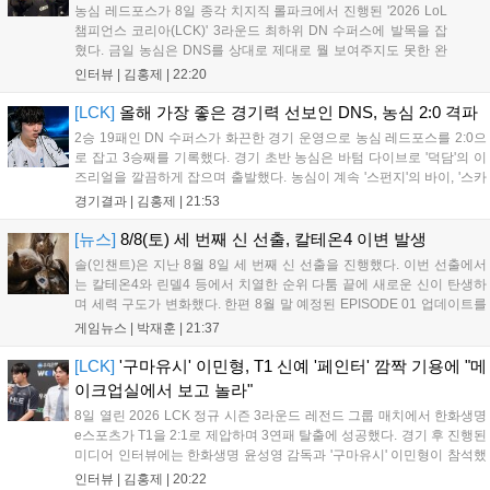
농심 레드포스가 8일 종각 치지직 롤파크에서 진행된 '2026 LoL
챔피언스 코리아(LCK)' 3라운드 최하위 DN 수퍼스에 발목을 잡
혔다. 금일 농심은 DNS를 상대로 제대로 뭘 보여주지도 못한 완
패를 당하고 말았다. 이하 농심 레드포스 최인규 감독과 '리헨즈'
인터뷰 |
김홍제
|
22:20
손시우의 인터뷰 전문이다. Q. 금일 DNS에 0:2로 패배했는데? 최
인규 감독 : 모든 경...
[LCK]
올해 가장 좋은 경기력 선보인 DNS, 농심 2:0 격파
2승 19패인 DN 수퍼스가 화끈한 경기 운영으로 농심 레드포스를 2:0으
로 잡고 3승째를 기록했다. 경기 초반 농심은 바텀 다이브로 '덕담'의 이
즈리얼을 깔끔하게 잡으며 출발했다. 농심이 계속 '스펀지'의 바이, '스카
웃'의 신드라가 맹활약하며 초반부터 잡은 주도권을 계속 잘 굴렸다.
경기결과 |
김홍제
|
21:53
DNS는 불리하지만 골드 차이는 크게 벌어지지 않으며 잘 따라가고 있
었...
[뉴스]
8/8(토) 세 번째 신 선출, 칼테온4 이변 발생
솔(인챈트)은 지난 8월 8일 세 번째 신 선출을 진행했다. 이번 선출에서
는 칼테온4와 린델4 등에서 치열한 순위 다툼 끝에 새로운 신이 탄생하
며 세력 구도가 변화했다. 한편 8월 말 예정된 EPISODE 01 업데이트를
통해 월드 콘텐츠가 추가될 예정이며, 이를 통해 추후 주신 및 절대신에
게임뉴스 |
박재훈
|
21:37
대한 정보가 공개될 것으로 기대된다. 서버별 입지 확보를 위한 경쟁은
더욱 가속화될 전망이다....
[LCK]
'구마유시' 이민형, T1 신예 '페인터' 깜짝 기용에 "메
이크업실에서 보고 놀라"
8일 열린 2026 LCK 정규 시즌 3라운드 레전드 그룹 매치에서 한화생명
e스포츠가 T1을 2:1로 제압하며 3연패 탈출에 성공했다. 경기 후 진행된
미디어 인터뷰에는 한화생명 윤성영 감독과 '구마유시' 이민형이 참석했
다. 먼저 승리 소감에 대해 윤성영 감독은 "오랜만에 승리해 기분이 좋고,
인터뷰 |
김홍제
|
20:22