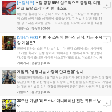
기억을 되찾기라도 한 듯 1,...
[스팀체크]
스팀 긍정 99% 압도적으로 긍정적, 디젤
1
펑크 포탑 조작 '아이언 네스트'
8월 6일 출시된 '아이언 네스트'가 사실적인 조작감으로 호평받으
며 스팀 신작 매출 상위권에 올랐습니다. '이터널 리턴'은 8월 13
일 정규 시즌 개막을 앞두고 프리시즌을 시작해 국내 매출 1위를
기록했습니다. 25주년을 맞은 '고스트 리콘' 시리즈는 8월 6일 쇼
게임뉴스 |
강승진
|
08-07
케이스와 함께 대규모 할인을 진행하며 순위가 급상승했고, 신작
'마블 투혼: 파이팅 소울즈'와 레트로 수리 시뮬레이션 '리스토
[Steam Pick]
이번 주 스팀에 쏟아진 신작, 지금 주목
1
리'도 스팀에 정식 출시되었습니다....
할 게임은?
인벤이 전하는 스팀 주간 소식입니다. 현재 스팀에서는 '사이버펑
크 게임 축제'가 진행 중이며, '위쳐3'는 11일까지 80% 할인합니
다. 6일 정식 출시된 '아이언 네스트'와 '필드 오브 미스트리아', '커
세어 코브'가 호평받고 있습니다. 한편, 7일 출시된 '마블 투혼'은
기획기사 |
윤홍만
|
08-07
태그 시스템에 대한 호불호가 갈리며 복합적 평가를 기록 중입니
다. 유비소프트의 '고스트리콘: 와일드랜드'는 7년 만의 대규모 업
게임위, '생명나눔 사랑의 단체헌혈' 실시
데이트 '라스트 라이츠'와 함께 95% 할인 중입니다....
게임물관리위원회는 8월 7일 부산 센텀지구 16개 유관기관과 함께 혈액
수급난 해소를 위한 '생명나눔 사랑의 단체헌혈'을 실시했습니다. 게임위
는 매년 분기별로 정기 헌혈을 진행하며 공공기관의 사회적 책임을 다하
고 있으며, 이번 행사에는 영화진흥위원회 등 14개 기관 임직원이 동참
게임뉴스 |
김규만
|
08-07
해 생명 나눔을 실천했습니다. 서태건 위원장은 이웃의 생명을 지키는
따뜻한 실천에 참여한 모든 임직원에게 감사의 뜻을 전하며 헌혈 문화
30주년 기념! '페르소나' 애니메이션 전편 유튜브 방
1
확산에 앞장섰습니다....
영
세가퍼블리싱코리아가 페르소나 시리즈 30주년을 기념해 관련