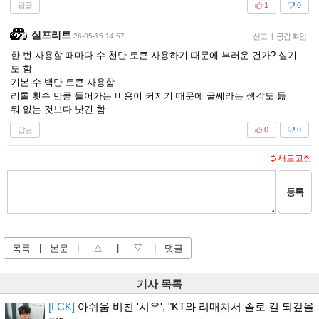
답글
1
0
실프리트
26-05-15 14:57
신고
|
공감 확인
한 번 사용할 때마다 수 천만 토큰 사용하기 때문에 부러운 건가? 싶기
도 함
기본 수 백만 토큰 사용함
리롤 횟수 만큼 들어가는 비용이 커지기 때문에 글쎄라는 생각도 듦
뭐 없는 것보다 낫긴 함
답글
0
0
새로고침
등록
목록
|
본문
|
△
|
▽
|
댓글
기사 목록
[LCK]
아쉬움 비친 '시우', "KT와 리매치서 솔로 킬 되갚을