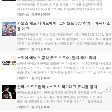
애니메이션을 유튜브에서 무료 공개합니다. 8월 31일까지 극장
판 페르소나3 4편을 시작으로, 8월 18일부터 9월 17일까지 페르
소나4 더 골든 12화, 9월 15일부터 10월 14일까지 페르소나5 시
게임뉴스 |
김규만
|
08-07
리즈가 순차 공개됩니다. 또한 8월 16일까지 SNS를 통해 축하 메
시지를 모집하며, 선정된 내용은 기념 영상 및 대형 전광판에 소
카오스 제로 나이트메어, '코믹월드 335' 참가... 이용자 소
개될 예정입니다....
통 예고
스마일게이트의 ‘카오스 제로 나이트메어’가 오는 8월 15일과 16일 일산
킨텍스에서 열리는 ‘코믹월드 335’에 참가한다. ‘나이트메어호의 여름휴
가’ 테마로 운영되는 부스에서는 레벨 인증 이벤트, 특별 음료 제공, 코스
프레 모델 포토존 등 다채로운 행사가 진행된다. 유명 코스어 7인이 캐릭
게임뉴스 |
김규만
|
08-07
터로 변신해 이용자를 맞이하며, SNS 인증 시 추가 굿즈도 증정한다. 자
세한 정보는 공식 커뮤니티에서 확인 가능하다....
스퀘어 에닉스 공식 굿즈 스토어, 판매 국가 확대
스퀘어 에닉스가 한국을 포함한 아시아·오세아니아 10개국을 대상으로
공식 온라인 스토어 스퀘어 에닉스 스토어 플러스의 서비스 지역을 확대
했습니다. 이제 한국어 지원과 원화 결제가 가능하며 파이널 판타지, 니
어 등 주요 게임의 피규어, 굿즈를 구매할 수 있습니다. 신상품이 순차적
게임뉴스 |
김규만
|
08-07
으로 추가될 예정이며 이용자는 사이트에서 국가를 한국으로 설정해 이
용 가능합니다....
한국e스포츠협회, e스포츠 국가대표 유니폼 공개
2
한국e스포츠협회가 한국 도자기의 절제미와 강인함을 담은 e스
포츠 국가대표 공식 유니폼과 캡슐 컬렉션을 공개했다. 이번 유니
폼은 아시안게임 및 사전 행사에서 착용될 예정이며, 일상복으로
구성된 컬렉션은 오는 8월 28일부터 골스튜디오 공식 홈페이지
게임뉴스 |
김규만
|
08-07
와 무신사, 오프라인 매장에서 판매된다. 다만 아시안게임 결선에