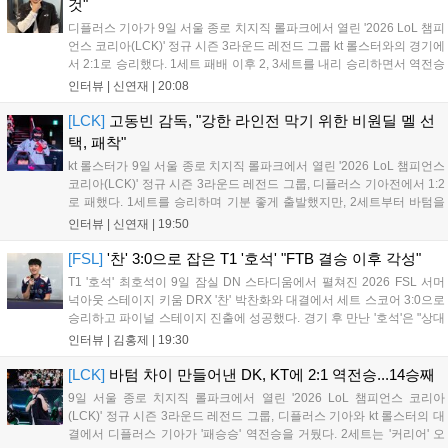
것"
디플러스 기아가 9일 서울 종로 치지직 롤파크에서 열린 '2026 LoL 챔피
언스 코리아(LCK)' 정규 시즌 3라운드 레전드 그룹 kt 롤스터와의 경기에
서 2:1로 승리했다. 1세트 패배 이후 2, 3세트를 내리 승리하면서 역전승
을 거뒀다. 14승을 달성한 디플러스 기아는 4위 kt 롤스터를 1승 차이로
인터뷰 |
신연재
|
20:08
바짝 추격하며 상위권 도약의 불씨를 살렸다. 경기...
[LCK]
고동빈 감독, "강한 라인전 막기 위한 비원딜 멜 선
택, 패착"
kt 롤스터가 9일 서울 종로 치지직 롤파크에서 열린 '2026 LoL 챔피언스
코리아(LCK)' 정규 시즌 3라운드 레전드 그룹, 디플러스 기아전에서 1:2
로 패했다. 1세트를 승리하며 기분 좋게 출발했지만, 2세트부터 바텀을
중심으로 게임을 풀어간 디플러스 기아의 승리 플랜을 막아내지 못했다.
인터뷰 |
신연재
|
19:50
경기 종료 후 기자실을 찾은 고동빈 감독은 "상대가 디플러스...
[FSL]
'찬' 3:0으로 잡은 T1 '호석' "FTB 결승 이후 각성"
T1 '호석' 최호석이 9일 잠실 DN 스타디움에서 펼쳐진 2026 FSL 서머
넉아웃 스테이지 키움 DRX '찬' 박찬화와 대결에서 세트 스코어 3:0으로
승리하고 파이널 스테이지 진출에 성공했다. 경기 후 만난 '호석'은 "상대
가 강하지만, 내가 할 것만 잘하면 충분히 승산이 있을 것 같았다"고 말하
인터뷰 |
김홍제
|
19:30
며 앞으로 좀 더 잘하면 충분히 우승까지 노려볼 수 있...
[LCK]
바텀 차이 만들어낸 DK, KT에 2:1 역전승...14승째
9일 서울 종로 치지직 롤파크에서 열린 '2026 LoL 챔피언스 코리아
(LCK)' 정규 시즌 3라운드 레전드 그룹, 디플러스 기아와 kt 롤스터의 대
결에서 디플러스 기아가 '패승승' 역전승을 거뒀다. 2세트는 '커리어' 오