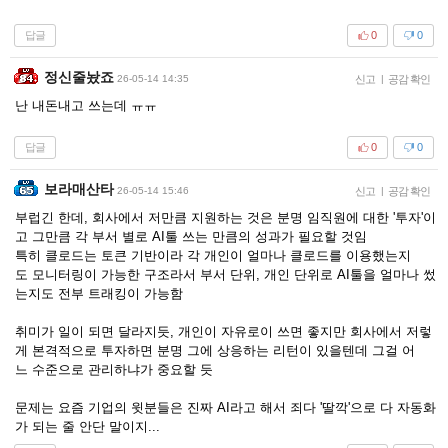
답글
0
0
정신줄놨죠
26-05-14 14:35
신고
|
공감 확인
난 내돈내고 쓰는데 ㅠㅠ
답글
0
0
보라매산타
26-05-14 15:46
신고
|
공감 확인
부럽긴 한데, 회사에서 저만큼 지원하는 것은 분명 임직원에 대한 '투자'이
고 그만큼 각 부서 별로 AI툴 쓰는 만큼의 성과가 필요할 것임
특히 클로드는 토큰 기반이라 각 개인이 얼마나 클로드를 이용했는지
도 모니터링이 가능한 구조라서 부서 단위, 개인 단위로 AI툴을 얼마나 썼
는지도 전부 트래킹이 가능함
취미가 일이 되면 달라지듯, 개인이 자유로이 쓰면 좋지만 회사에서 저렇
게 본격적으로 투자하면 분명 그에 상응하는 리턴이 있을텐데 그걸 어
느 수준으로 관리하냐가 중요할 듯
문제는 요즘 기업의 윗분들은 진짜 AI라고 해서 죄다 '딸깍'으로 다 자동화
가 되는 줄 안단 말이지...