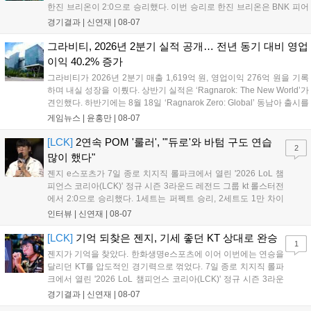
한진 브리온이 2:0으로 승리했다. 이번 승리로 한진 브리온은 BNK 피어
엑스를 제치고 라이즈 그룹 1위로 올라섰다. 1세트, 한진 브리온이 '로머'
경기결과 |
신연재
|
08-07
조우진의 로크를 중심으로 게임을 유리하게 풀어갔다. '...
그라비티, 2026년 2분기 실적 공개… 전년 동기 대비 영업
이익 40.2% 증가
그라비티가 2026년 2분기 매출 1,619억 원, 영업이익 276억 원을 기록
하며 내실 성장을 이뤘다. 상반기 실적은 ‘Ragnarok: The New World’가
견인했다. 하반기에는 8월 18일 ‘Ragnarok Zero: Global’ 동남아 출시를
시작으로 9월 3일 ‘달려라 헤베레케 EX’, 9월 22일 ‘갈바테인’ 등 다양한
게임뉴스 |
윤홍만
|
08-07
신작을 선보인다. 4분기에는 ‘쟈레코 아케이드 콜렉션’과 ‘라이트 오디세
이’ 출시가 예정돼 있으며, 2027년에는 ‘Ragnarok 3’ 등 대작을 글로벌
[LCK]
2연속 POM '룰러', "'듀로'와 바텀 구도 연습
2
출시할 계획이다. 그라비티는 조인트벤처 설립과 라그나로크 에코 시스
많이 했다"
템 구축을 통해 신성장 동력을 확보할 방침이다....
젠지 e스포츠가 7일 종로 치지직 롤파크에서 열린 '2026 LoL 챔
피언스 코리아(LCK)' 정규 시즌 3라운드 레전드 그룹 kt 롤스터전
에서 2:0으로 승리했다. 1세트는 퍼펙트 승리, 2세트도 1만 차이
를 벌리며 25분 만에 승리하면서 말 그대로 압도적인 경기력을 선
인터뷰 |
신연재
|
08-07
보였다. '룰러' 박재혁은 1세트 코그모, 2세트 이즈리얼로 맹활약
하며 POM에 선정됐...
[LCK]
기억 되찾은 젠지, 기세 좋던 KT 상대로 완승
1
젠지가 기억을 찾았다. 한화생명e스포츠에 이어 이번에는 연승을
달리던 KT를 압도적인 경기력으로 꺾었다. 7일 종로 치지직 롤파
크에서 열린 '2026 LoL 챔피언스 코리아(LCK)' 정규 시즌 3라운
드 레전드 그룹, kt 롤스터와 젠지 e스포츠의 대결에서 젠지가 압
경기결과 |
신연재
|
08-07
승을 거뒀다. 개막주까지만 해도 급격하게 흔들리던 젠지였지만,