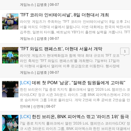
스포츠 대회 FWC의 영향이 큽니다. FWC는 이용자가 동일한 조
게임뉴스 |
김병호
|
08-07
건에서 시즌을 함께 즐기는 구조로, 올해 4월 시작된 FWC 2026
은 전년 대비 매출과 이용자 지표가 대폭 상승하는 성과를 냈습니
'TFT 코리아 인비테이셔널', 8일 더현대서 개최
다. 오는 10월 필리핀 마닐라에서 총상금 11만 달러 규모의 제4회
라이엇 게임즈가 주최하는 'TFT 코리아 인비테이셔널'이 8일 오후 2시
FWC 그랜드 파이널이 개최될 예정이며, 위메이드커넥트는 이를
서울 여의도 더현대 서울에서 열립니다. 이번 대회에는 한국의 박찬서와
통해 커뮤니티 중심의 장기 성장 모델을 지속할 방침입니다....
김주한, 일본의 타이틀, 베트남의 YBY1이 출전해 실력을 겨룹니다. TFT
는 소속팀 없이 개인 자격으로 참가하는 독특한 대회 구조를 가지며, 누
게임뉴스 |
김병호
|
08-07
구나 참여 가능한 '소파에서 왕관까지'라는 철학을 실천하고 있습니다.
17일까지 이어지는 이번 행사는 신규 세트 체험과 공연 등 다양한 즐길
'TFT 와일드 팬페스트', 더현대 서울서 개막
1
거리를 제공하며, 이후 현대백화점 판교점에서도 행사가 이어질 예정입
라이엇 게임즈가 현대백화점과 함께 역대 최대 규모의 TFT 오프
니다. 연말에는 라스베이거스 오픈이 개최됩니다....
라인 축제인 'TFT 와일드 팬페스트'를 개최했다. 7일부터 17일까
지 더현대 서울에서 열리며 이후 판교점으로 이동한다. 행사장에
는 체험, 스페셜, 무대 존이 마련됐으며 8일 오후 2시 인비테이셔
게임뉴스 |
김병호
|
08-07
널, 15일 오후 2시 스트리머 매치, 17일 오후 7시 30분 QWER 공
연 등 다채로운 일정이 준비되어 있다. 사전 예약은 조기 마감될
[LCK]
데뷔 첫 POM '남궁', "잘해준 팀원들에게 고마워"
만큼 큰 인기를 끌고 있다....
한진 브리온이 7일 종로 치지직 롤파크에서 열린 '2026 LoL 챔피언스 코
리아(LCK)' 정규 시즌 3라운드 라이즈 그룹 BNK 피어엑스전에서 2:0으
로 승리하며 그룹 1위로 올라섰다. 개막 2연패 이후 곧바로 2연승을 만
들어내면서 이어질 4라운드에 대한 기대감을 올렸다. 다음은 이날 데뷔
인터뷰 |
신연재
|
08-07
첫 POM을 수상한 '남궁' 남궁성훈의 POM 인터뷰 전문이다....
[LCK]
한진 브리온, BNK 피어엑스 꺾고 '라이즈 1위' 등극
7일 종로 치지직 롤파크에서 열린 '2026 LoL 챔피언스 코리아(LCK)' 정
규 시즌 3라운드 라이즈 그룹, BNK 피어엑스와 한진 브리온의 대결에서