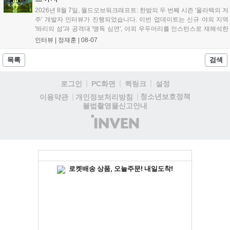
고 밝혔습니다....
2026년 8월 7일, 월드오브워크래프트: 한밤의 두 번째 시즌 '울라텍의 저
주' 개발자 인터뷰가 진행되었습니다. 이번 업데이트는 신규 야외 지역
'똬리의 섬'과 공격대 '맹독 심연', 야외 우두머리를 인스턴스로 재해석한
'소굴'을 포함합니다. 개발진은 하우징 시스템 개선 및 신화+ 던전 로테이
인터뷰 |
정재훈
|
08-07
션, 공격대 보상 강화 등을 예고하며, 한국 팬들의 열정적인 성원에 감사
를 표했습니다....
목록
검색
로그인
PC화면
퀵링크
설정
청소년보호정책
이용약관
개인정보처리방침
불법촬영물신고안내
(주)
인
벤