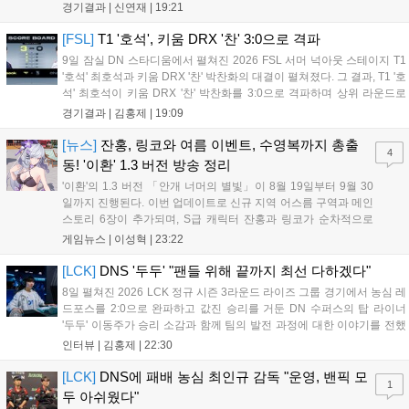
현석의 메이킹과 '쇼메이커' 허수의 캐리력이 빛났고, 3세트에서는 라인
경기결과 |
신연재
|
19:21
전부터 '바텀 차이'를 외치며 승리로 연결했다. 1세트, 미드 합...
[FSL]
T1 '호석', 키움 DRX '찬' 3:0으로 격파
9일 잠실 DN 스타디움에서 펼쳐진 2026 FSL 서머 넉아웃 스테이지 T1
'호석' 최호석과 키움 DRX '찬' 박찬화의 대결이 펼쳐졌다. 그 결과, T1 '호
석' 최호석이 키움 DRX '찬' 박찬화를 3:0으로 격파하며 상위 라운드로
진출했고, '찬'은 탈락하고 말았다. 경기 초반, 5분 만에 골 찬스를 잡은
경기결과 |
김홍제
|
19:09
'호석'이었는데 아쉽게 볼이 빗나가고 말았...
[뉴스]
잔홍, 링코와 여름 이벤트, 수영복까지 총출
4
동! '이환' 1.3 버전 방송 정리
'이환'의 1.3 버전 「안개 너머의 별빛」이 8월 19일부터 9월 30
일까지 진행된다. 이번 업데이트로 신규 지역 어스름 구역과 메인
스토리 6장이 추가되며, S급 캐릭터 잔홍과 링코가 순차적으로
등장한다. 여름 시즌을 맞아 비치발리볼, 수상 오토바이 등 다채
게임뉴스 |
이성혁
|
23:22
로운 이벤트가 열리고, 캐릭터 렌더링 개선 및 랜덤 코스튬 등 편
의성도 강화된다. 8월 11일까지 사용 가능한 교환 코드 3종이 제
[LCK]
DNS '두두' "팬들 위해 끝까지 최선 다하겠다"
공되며, 상세 일정은 공식 채널을 통해 확인할 수 있다....
8일 펼쳐진 2026 LCK 정규 시즌 3라운드 라이즈 그룹 경기에서 농심 레
드포스를 2:0으로 완파하고 값진 승리를 거둔 DN 수퍼스의 탑 라이너
'두두' 이동주가 승리 소감과 함께 팀의 발전 과정에 대한 이야기를 전했
다. 먼저 오랜만의 2:0 완승에 대해 '두두'는 "진짜 오랜만에 거둔 2:0 승
인터뷰 |
김홍제
|
22:30
리라 기쁘다. 특히 불리했던 1세트를 역전승으로 이끌어내...
[LCK]
DNS에 패배 농심 최인규 감독 "운영, 밴픽 모
1
두 아쉬웠다"