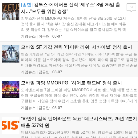
서는 대회 규정에 따라 별도의 유니폼을 착용할 계획이다....
[종합]
컴투스-에이버튼 신작 '제우스' 8월 26일 출
9
시…"모두를 위한 경쟁"
컴투스가 신작 MMORPG '제우스: 오만의 신'을 8월 26일 낮 12시
정식 출시한다. 넥슨 부사장 출신 김대훤 대표가 이끄는 에이버튼
의 첫 작품이다. 컴투스는 7일 쇼케이스를 열고 출시일과 함께 핵
심 콘텐츠, 유료화 정책, 운영 방향을 공개했다. 캐릭터명 선점은
게임뉴스 |
이두현
|
08-07
8월 13일 오후 8시 시작한다. '제우스: 오만의 신'은 최고신 제우스
의 오만으로 균열이...
모바일 SF 기갑 전략 '타이탄 러쉬: 서바이벌' 정식 출시
엔조이게임은 7일 SF 기갑 전략 게임 ‘타이탄 러쉬: 서바이벌’을 구글 플
레이와 애플 앱스토어에 정식 출시했다. 외계 괴수의 침공으로 붕괴한
미래를 배경으로 이용자는 직접 타이탄을 제작 및 조종하며 인류 생존을
위한 전투를 펼친다. 지휘관 모집, 피난처 운영, 연맹 협동 콘텐츠가 특징
게임뉴스 |
김규만
|
08-07
이며 출시를 기념해 접속 시 영웅 경험치와 다이아몬드 등 다양한 성장
지원 보상을 제공한다. 상세 내용은 공식 커뮤니티에서 확인 가능하다....
모바일 파밍 MMORPG, '히어로 랜드M' 정식 출시
오리엔조이는 7일 모바일 파밍 MMORPG 히어로 랜드M을 애플 앱스토
어와 구글플레이에 정식 출시했다. 스팀 원작의 핵심 재미를 모바일로
구현한 이 게임은 장비 수집과 조합을 통한 영웅 성장이 특징이며, 3개의
무기 스킬을 활용한 전략적 전투와 길드전 등 다양한 콘텐츠를 제공한
게임뉴스 |
김규만
|
08-07
다. 정식 출시를 기념해 사전예약자 50만 명 달성 보상을 포함한 다양한
혜택을 지급하며, 상세 내용은 공식 라운지에서 확인할 수 있다. 이용자
"하반기 실적 턴어라운드 목표" 데브시스터즈, 26년 2분기
는 게임 접속 및 주요 콘텐츠 플레이를 통해 성장을 지원받을 수 있다....
매출 527억 원
데브시스터즈가 2026년 2분기 매출 527억 원, 영업손실 160억 원을 기
록했다. 경영 쇄신으로 손실은 완화됐으며 3분기부터 재무 개선이 전망