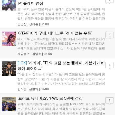
새로운 가능성을 제시했다....
몬' 플레이 영상
오버워치 신규 영웅 디몬의 플레이 영상이 8월 8일 공개됐다. 디
몬은 메카 비스트에 탑승해 한손 검으로 근접 공격을 펼치며, 왼
팔의 방패와 캐논을 활용해 전투한다. 추진기를 이용한 돌진기와
참격 형태의 궁극기를 보유했고, 메카 파괴 시 맨몸으로 기관총을
동영상 |
정재훈
|
08-08
사용하는 특징이 있다. 디몬은 오는 8월 12일 시작되는 시즌4 부
산의 영웅들 업데이트를 통해 정식 출시될 예정이다....
'GTA6' 예약 구매, 테이크투 "전례 없는 수준"
3
테이크투 인터랙티브는 7일 실적 발표에서 'GTA6'의 예약 판매가
전례 없는 수준이라고 밝혔다. 6월 25일부터 시작된 예약 물량은
구체적으로 공개되지 않았으나 소비자 반응이 매우 뜨겁다. 한편
11월 19일 PS5와 Xbox 시리즈 X|S로 정식 출시될 예정이며, 록
게임뉴스 |
김병호
|
08-08
스타 게임즈는 한국 시각 28일 오전 4시 넷플릭스를 통해 장편 영
상 'Grand Theft Auto VI: An Extended Look'을 최초 공개할 계획
[LCK]
'케리아', "T1의 고점 보는 플레이, 기본기가 바
1
이다....
탕이 되어야..."
"다들 워낙 잘하는 선수들이다 보니까 고점을 보는 플레이들이 굉
장히 많았어요. 그런 게 기본을 잘 지키면서 하면 리턴이 크다고
생각하는데, 최근 기본기가 안 지켜지고 있는 상태로 그런 플레이
를 추구하다 보니까 팀적으로 안 좋은 사고가 계속 많이 났던 것
인터뷰 |
신연재
|
08-08
같습니다." T1은 6일 서울 종로구 치지직 롤파크에서 열린 '2026
LoL 챔피언스 코리아(LCK)'...
'프리프 유니버스', 'FWC'로 5년째 성장
1
위메이드커넥트가 서비스하는 글로벌 MMORPG 프리프 유니버
스가 출시 5년 차에 역대 최고 실적을 달성하며 누적 매출 1천억
원을 돌파했습니다. 이는 매년 전용 서버에서 진행되는 글로벌 e