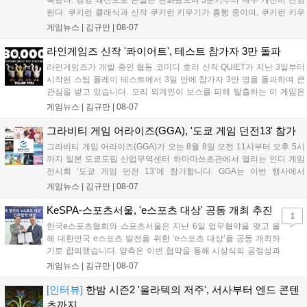
된다. 쿠키런 클래식과 신작 쿠키런 키우기가 흥행 중이며, 쿠키런 키우
기는 13일 첫 업데이트를 시작으로 2주 간격의 콘텐츠를 제공한다. 또한
게임뉴스 |
김규만
|
08-07
9월 미국 로블록스 개발자 컨퍼런스에 참여해 IP 생태계를 확장할 계획
이다. 회사는 비용 효율화와 신작 흥행을 통해 하반기 실적 턴어라운드
라인게임즈 신작 '콰이어트', 테스트 참가자 3만 돌파
를 이끌 방침이다....
라인게임즈가 개발 중인 협동 코미디 호러 신작 QUIET가 지난 3일부터
시작된 스팀 플레이 테스트에서 3일 만에 참가자 3만 명을 돌파하며 큰
관심을 받고 있습니다. 오리 외계인이 보스를 피해 탈출하는 이 게임은
최대 4인 협동을 지원하며, 소음 관리와 물리 법칙을 활용한 전략적 플레
게임뉴스 |
김규만
|
08-07
이가 핵심입니다. 라인게임즈는 수집된 이용자 피드백을 반영해 게임성
을 개선 중이며, 상세 정보는 스팀 페이지에서 확인 가능합니다....
그라비티 게임 어라이즈(GGA), '도쿄 게임 던전13' 참가
그라비티 게임 어라이즈(GGA)가 오는 8월 8일 오전 11시부터 오후 5시
까지 일본 도쿄도립 산업무역센터 하마마쓰초관에서 열리는 인디 게임
전시회 ‘도쿄 게임 던전 13’에 참가합니다. GGA는 이번 행사에서
‘JALECO ARCADE COLLECTION’ 시리즈의 미공개 작품 12종을 최초
게임뉴스 |
김규만
|
08-07
공개하며, ‘다함께 쿠키요미. 월드 한국 Ver.’ 등 다양한 인디 게임을 선보
입니다. 시연 참여 관람객에게는 선착순으로 특별 굿즈를 증정하며, 인
KeSPA-스포츠서울, 'e스포츠 대상' 공동 개최 추진
1
디 게임 생태계 활성화와 신규 타이틀 반응 확인을 목표로 합니다....
한국e스포츠협회와 스포츠서울은 지난 6일 업무협약을 맺고 올
해 대한민국 e스포츠 발전을 위한 ‘e스포츠 대상’을 공동 개최하
기로 합의했습니다. 양측은 이번 협약을 통해 시상식의 공정성과
전문성을 강화하고 MZ세대를 겨냥한 미디어 영향력을 확대해 e
게임뉴스 |
김규만
|
08-07
스포츠 전 종목을 아우르는 대표 연례 행사로 육성할 계획입니다.
김영만 회장은 10년 만에 재추진되는 이번 시상식이 e스포츠의
[인터뷰]
한밤 시즌2 '울라텍의 저주', 서사부터 엔드 콘텐
성과와 가치를 널리 알리는 권위 있는 행사가 되도록 노력하겠다
츠까지