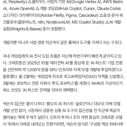
ot, Perplexity) △클라우드 사업자 기반 AI(Google Vertex AI, AWS Bedro
ck, Azure OpenAI) △개발·코딩(GitHub Copilot, Cursor, Claude Code)
△디자인·크리에이티브(Adobe Firefly, Figma, Cascadeur) △음성·문서·워
크플로우(클로바노트, n8n, NotebookLM, MS Copilot Studio) △AI 개발·
실험(Weights & Biases) 등이 포함됐다.
개발자뿐 아니라 사업·경영 직군까지 같은 풀에서 도구를 가져다 쓰는 구조다.
국내 게임업계의 AI 전사 도입 흐름은 지난해 하반기부터 빠르게 굳어지고 있
다. 크래프톤은 2025년 10월 '에이전틱 AI'를 중심에 둔 'AI 퍼스트' 기업 전환
을 선언하며 약 1,000억 원을 GPU 인프라와 자체 모델 개발에 투입하겠다고
발표했다. 올 2월에는 게임업계 최초로 최고AI책임자(CAIO) 직책을 신설했고,
3월에는 로보틱스 전문 자회사 '루도 로보틱스'를 세웠다. NHN과 가상자산거
래소 코빗도 'AI 퍼스트' 전략을 잇따라 채택했다.
넥슨의 접근은 결이 다르다. 별도의 'AI 퍼스트' 슬로건이나 대규모 자체 모델
개발 선언 없이, 시장에서 검증된 상용 AI 도구의 접근권을 전 직군에 똑같이
열어놓는 쪽에 무게가 실린다. 인프라 투자나 조직 개편 중심의 크래프톤 모델
이 '위에서 아래로 내려오는 전환'이라면, 넥슨의 방식은 '구성원 책상 위에서부