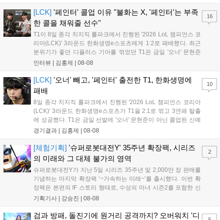
남은 경기도 잘 준비하겠다"고 밝혔으며, '구마유시' 역시 "3...
[LCK]
'페인터' 콜업 이유 "불화는 X, '페인터'는 부족
16
한 콜을 채워줄 선수"
T1이 8일 종각 치지직 롤파크에서 진행된 '2026 LoL 챔피언스 코
리아(LCK)' 3라운드 한화생명e스포츠에게 1:2로 패배했다. 최근
분위기가 좋던 디플러스 기아를 꺾었던 T1은 금일 '오너' 문현준
을 빼고 신예 '페인터' 김은후를 투입시키는 강수를 뒀으나 결국
인터뷰 |
김홍제
|
08-08
아쉬운 결과를 맞이하게 됐다. 이하 T1 임재현 감독대행과 '페이
즈' 김수환의 인터뷰 내...
[LCK]
'오너' 빼고, '페인터' 출전한 T1, 한화생명에
10
패배
8일 종각 치지직 롤파크에서 진행된 '2026 LoL 챔피언스 코리아
(LCK)' 3라운드 한화생명e스포츠가 T1을 2:1로 꺾고 3연패 탈출
에 성공했다. T1은 금일 선발에 '오너' 문현준이 아닌 콜업된 신예
'페인터' 김은후를 투입했지만, 결국 1:2로 패배하고 말았다. T1은
경기결과 |
김홍제
|
08-08
'케리아'의 카밀이 좋은 플레이를 통해 한화생명 바텀 듀오의 점멸
을 빼냈다....
[체험기획]
'슈퍼로봇대전Y' 35주년 확장팩, 시리즈
2
의 미래와 그 대체 불가의 영역
슈퍼로봇대전Y가 지난 5일 시리즈 35주년 및 2,000만 장 판매를
기념하는 마지막 확장팩 ‘~가속하는 미래~’를 출시했다. 이번 확
장팩은 본편의 IF 스토리 형태로, 수성의 마녀 시즌2를 포함한 신
규 참전작과 크로스오버 합체기를 선보이며 작품을 완결 짓는다.
기획기사 |
강승진
|
08-08
기존 연출의 한계와 로봇 게임 시장의 어려움 속에서도 팬들이 원
하는 몰입감 있는 서사와 조합을 구현하며 시리즈의 미래를 향한
검과 방패, 돌진기에 원거리 공격까지? 오버워치 '디
5