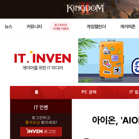
로스트아크
뉴스
커뮤니티
게임캘린더
게이머존
기대평 이벤트
홈
PC 견적
IT 
IT 인벤
아이온, 'AI
로그인하고
출석보상
받으세요!
로그인