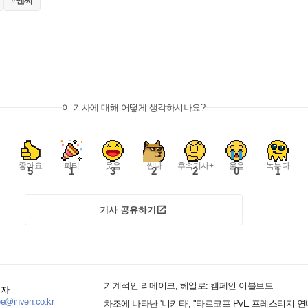
#엔씨
이 기사에 대해 어떻게 생각하시나요?
좋아요
파티
웃음
씬나
후속기사+
울음
녹는다
5
1
3
2
2
0
1
기사 공유하기
기계적인 리메이크, 헤일로: 캠페인 이볼브드
기자
ee@inven.co.kr
차조에 나타난 '니키타', "타르코프 PvE 프레스티지 연