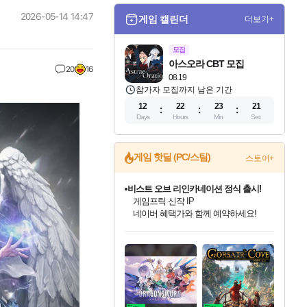
2026-05-14 14:47
게임 캘린더
더보기+
모집
아스오라 CBT 모집
20
16
08.19
참가자 모집까지 남은 기간
12
22
23
20
Days
Hours
Min
Sec
게임 핫딜 (PC/스팀)
스토어+
비스트 오브 리인카네이션 정식 출시!
게임프릭 신작 IP
네이버 혜택가와 함께 예약하세요!
커세어 코브 출시 기념 할인!
드래곤소드: 어웨이크닝 입점!
문명 7 특별 할인!
귀무자: 검의 길 예약 판매 중!
더 렐릭 퍼스트 가디언 정식 출시
베데스다 40주년 기념 할인 중!
마블 투혼 파이팅 소울즈 예약 판매 중!
캡콤 프렌차이즈 할인 진행 중!
캡콤 일부 상품 상시 할인
스타워즈 은하계 레이서
로블록스 기프트 카드 공식 입점
해적'섬'을 발전시키자!
스팀으로 만나는 드래곤소드!
조선&고려 DLC 출시 예정
10% 할인과
설화x하드코어 액션!
베데스다의 명작들을
마블 히어로 총 출동&화려한 격투!
몬헌, 바하 등 인기 IP를
몬헌 와일즈 & 드래곤즈 도그마2
인벤게임즈에서 10% 추가 적립
Robux를 가장 안전하고
할인&네이버혜택으로 만나보세요!
네이버혜택과 함께 만나보세요!
50%할인&추가 적립까지!
이니&베니 혜택까지!
네이버페이 혜택과 만나보세요!
40주년 프로모션으로 만나보세요!
네이버 포인트 혜택까지!
할인가에 만나보세요!
일부 에디션 상시 할인!
혜택으로 예약 판매 중
편안하게 충전하세요