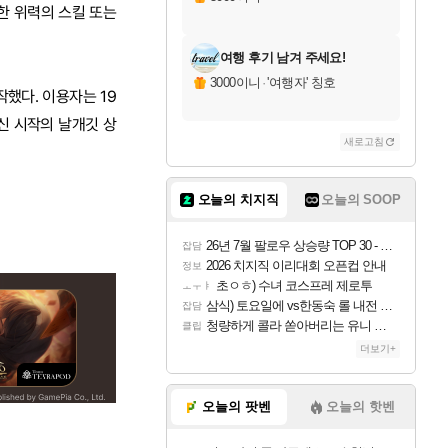
한 위력의 스킬 또는
여행 후기 남겨 주세요!
3000이니
·
'여행자' 칭호
작했다. 이용자는 19
신 시작의 날개깃 상
새로고침
오늘의 치지직
오늘의 SOOP
26년 7월 팔로우 상승량 TOP 30 - 월간 치지직
잡담
2026 치지직 이리대회 오픈컵 안내
정보
초ㅇㅎ) 수녀 코스프레 제로투
ㅗㅜㅑ
삼식) 토요일에 vs한동숙 롤 내전 예정
잡담
청량하게 콜라 쏟아버리는 유니 ㅋㅋㅋ
클립
더보기+
오늘의 팟벤
오늘의 핫벤