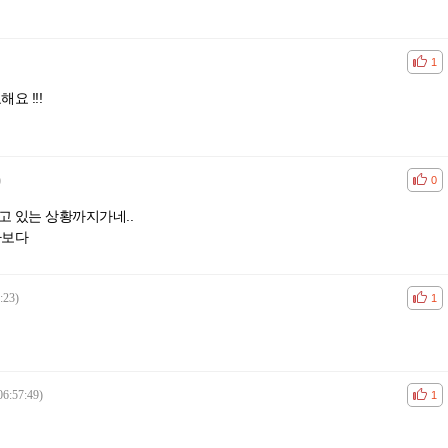
공감
비공
1
요 !!!
)
공감
비공
0
 있는 상황까지가네..
가보다
:23)
공감
비공
1
06:57:49)
공감
비공
1