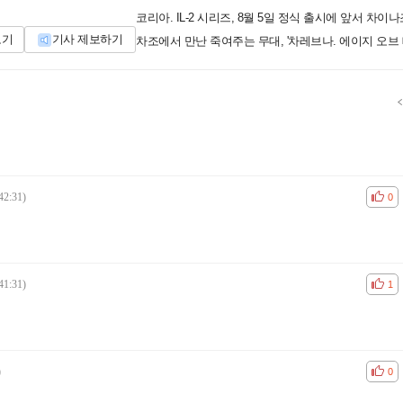
코리아. IL-2 시리즈, 8월 5일 정식 출시에 앞서 차이
보기
기사 제보하기
차조에서 만난 죽여주는 무대, '차레브나. 에이지 오브 
42:31)
공감
비공
0
41:31)
공감
비공
1
)
공감
비공
0