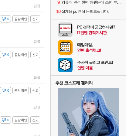
9
컴퓨터 견적 한번 해봤는데 조언 부탁드립니다
답글
10
설계용 pc 견적 문의드립니다.
감
0
공감 확인
신고
PC 견적이 궁금하다면?
IT인벤 견적게시판
답글
매일매일,
인벤 출석체크!
감
0
공감 확인
신고
주사위 굴리고 포인트!
인벤 마블
답글
추천 코스프레 갤러리
감
0
공감 확인
신고
답글
감
0
공감 확인
신고