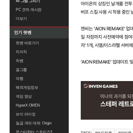
AI 그림 그리기
아이온의 상징인 날개를 전투
PC 견적 게시판
버프 스킬 사용 시 착용 중인 
더보기
엔씨는 ‘AION REMAKE
인기 팟벤
일 자정까지 사전예약에 참여해
팟벤 바로가기
자’ 1개, 시엘/이스라펠 서버에
치지직
차벤
‘AION REMAKE’ 업데이
걸그룹
여행
해외게임정보
게임 영상
HyperX OMEN
브이 라이징
일곱 개의 대죄: Origin
몬스터헌터 스토리즈3