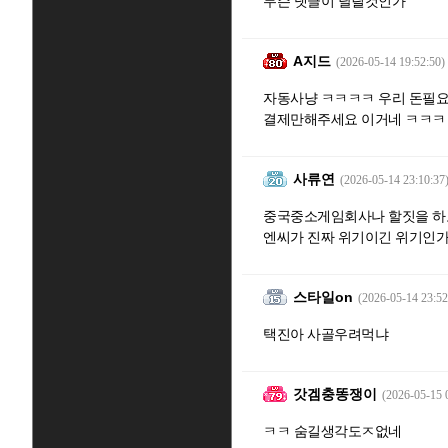
무슨 댓글이 달릴것인가
A지드
(2026-05-14 19:52:50)
자동사냥 ㅋㅋㅋㅋ 우리 돈필요해
결제만해주세요 이거네 ㅋㅋㅋ
사류연
(2026-05-14 23:10:37
중국중소게임회사나 할짓을 하고
엔씨가 진짜 위기이긴 위기인
스타일on
(2026-05-14 23:52
택진아 사골우려먹냐
갓겜충똥쟁이
(2026-05-15 
ㅋㅋ 숨길생각도ㅈ없네