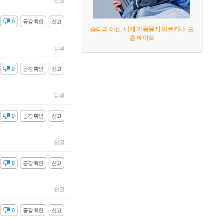
답글
감
0
공감 확인
신고
승리의 여신: 니케 기묭묭지 아르카나: 포
츈 메이트
답글
감
0
공감 확인
신고
답글
감
0
공감 확인
신고
답글
감
0
공감 확인
신고
답글
감
0
공감 확인
신고