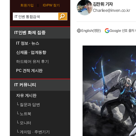
김찬휘 기자
회원가입
ID/PW 찾기
Charliee@inven.co.kr
English(영문)
Google 선호 출처
IT인벤 화제 집중
IT 정보 · 뉴스
신제품 · 업계동향
하드웨어 유저 후기
PC 견적 게시판
IT 커뮤니티
자유 게시판
└
질문과 답변
└
노트북
└
모니터
└
게이밍 · 주변기기