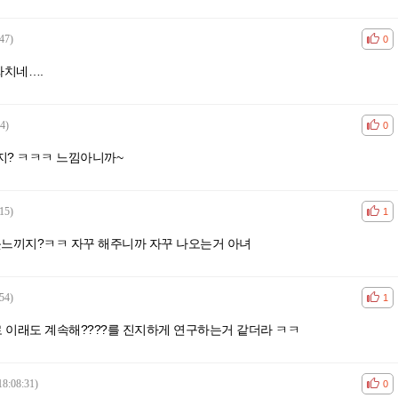
47)
공감
비공
0
짜치네….
4)
공감
비공
0
지? ㅋㅋㅋ 느낌아니까~
15)
공감
비공
1
느끼지?ㅋㅋ 자꾸 해주니까 자꾸 나오는거 아녀
54)
공감
비공
1
 이래도 계속해????를 진지하게 연구하는거 같더라 ㅋㅋ
18:08:31)
공감
비공
0