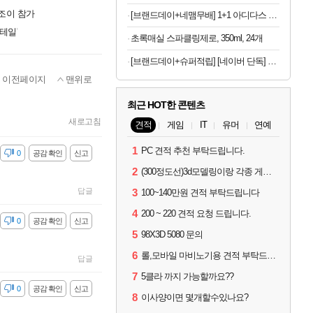
나조이 참가
[브랜드데이+네맴무배] 1+1 아디다스 퍼포먼스 무릎보호대 니슬리브 배구 헬스 축구 러닝 농구 운동 등산 테니스
테일'
초록매실 스파클링제로, 350ml, 24개
[브랜드데이+슈퍼적립] [네이버 단독] 셀렉스 프로핏 버라이어티팩(총 8입)
이전페이지
맨위로
최근 HOT한 콘텐츠
새로고침
견적
게임
IT
유머
연예
1
PC 견적 추천 부탁드립니다.
감
0
공감 확인
신고
2
(300정도선)3d모델링이랑 각종 게임을 하는데 견적부탁드립니다!300정도선
답글
3
100~140만원 견적 부탁드립니다
4
200 ~ 220 견적 요청 드립니다.
감
0
공감 확인
신고
5
98X3D 5080 문의
6
롤,모바일 마비노기용 견적 부탁드립니다(예산150으로 수정)
답글
7
5클라 까지 가능할까요??
감
0
공감 확인
신고
8
이사양이면 몇개할수있나요?