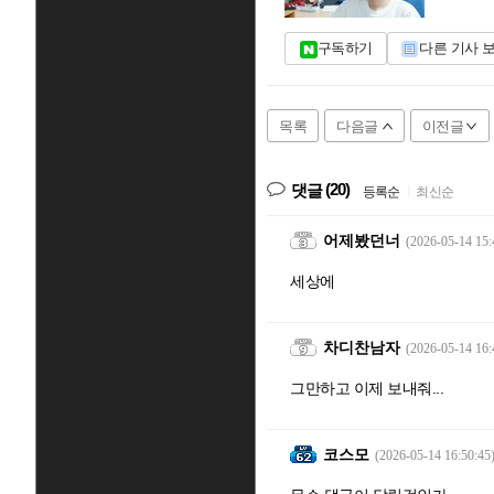
구독하기
다른 기사 
목록
다음글
이전글
(20)
댓글
등록순
|
최신순
어제봤던너
(2026-05-14 15:
세상에
차디찬남자
(2026-05-14 16:
그만하고 이제 보내줘...
코스모
(2026-05-14 16:50:45