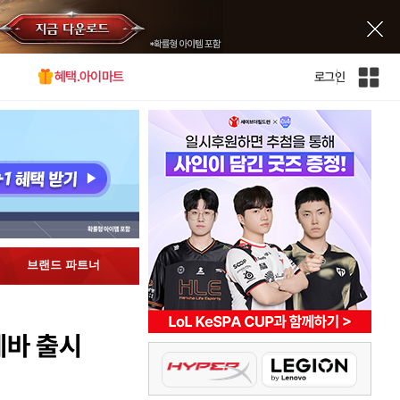
혜택.아이마트
로그인
인
벤
전
체
사
이
트
맵
브랜드 파트너
 데바 출시