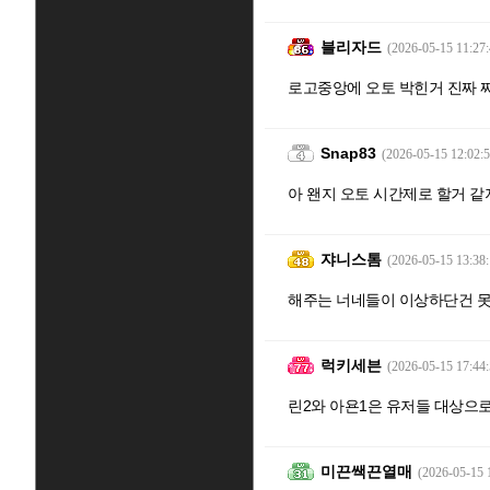
블리자드
(2026-05-15 11:27:
로고중앙에 오토 박힌거 진짜 
Snap83
(2026-05-15 12:02:5
아 왠지 오토 시간제로 할거 같
쟈니스톰
(2026-05-15 13:38:
해주는 너네들이 이상하단건 못
럭키세븐
(2026-05-15 17:44:
린2와 아욘1은 유저들 대상으로
미끈쌕끈열매
(2026-05-15 