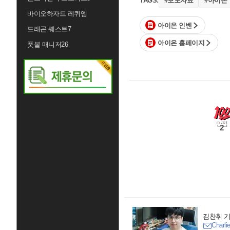
#보도자료
#아이온
TAGS:
바이오하자드 레퀴엠
아이온 인벤
드래곤 퀘스트7
아이온 홈페이지
풋볼 매니저26
만점
2
김찬휘 
Charli