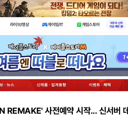
X
귀무자 신작
라이브/영상
게이밍/IT
게임스토어
지금 예판 중!
정보 · 뉴스
신제품 · 업계동향
이벤트 · 혜택
ON REMAKE' 사전예약 시작... 신서버