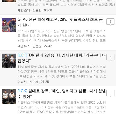
프리뷰 행사를 개최했습니다. 이번 행사에서는 PS5와 닌텐도 스위치2
시리즈 팬과 신규 이용자 모두에게 새로운 재미를 선사할 예정이다....
빌드를 통해 세미 오픈 월드인 교토 지역과 강화된 액션 시스템을 공개
했습니다. 주인공 미야모토 무사시가 오니를 정화하는 과정을 담았으며,
게임소개 |
김규만
|
00:00
패링과 혼 흡수 등 전략적 전투 요소가 특징입니다. 정식 출시를 앞두고
탄탄한 게임성을 선보여 기대감을 높였습니다....
GTA6 신규 확장 예고편, 28일 '넷플릭스서 최초 공
1
개'한다
락스타 게임즈가 GTA6의 신규 영상 '익스텐디드 룩'을 넷플릭스
를 통해 최초 공개한다고 발표했다. 해당 영상은 한국 시각으로
28일 새벽 4시에 넷플릭스에서 독점 공개되며, 6시간 뒤인 오전
10시부터 공식 유튜브와 홈페이지에서도 확인할 수 있다. 기존보
게임뉴스 |
강승진
|
22:42
다 게임플레이 비중이 클 것으로 기대되는 가운데, 넷플릭스와의
이례적인 협업이 향후 게임 마케팅 방식에 어떤 변화를 가져올지
[LCK]
'DK 완파·2연승' T1 임재현 대행, "기본부터 다
3
전 세계 팬들의 이목이 쏠리고 있다....
잡았다"
T1이 6일 종로 치지직 롤파크에서 열린 '2026 LoL 챔피언스 코리
아(LCK)' 정규 시즌 3라운드 레전드 그룹, 디플러스 기아전에서
2:0 완승을 거뒀다. 개막 첫 경기에서 kt 롤스터에게 일격을 맞았
지만, 젠지 e스포츠의 홈 경기에서 원정 승리를 챙기며 분위기를
인터뷰 |
신연재
|
21:25
다잡은 T1은 이날 게임에서는 경기력이 완전히 제 궤도에 오른 듯
한 모습이었다. 다음은...
[LCK]
김대호 감독, "패인, 명쾌하고 심플...다시 힘낼
5
수 있어"
디플러스 기아가 6일 종로 치지직 롤파크에서 열린 '2026 LoL 챔
피언스 코리아(LCK)' 정규 시즌 3라운드 레전드 그룹 T1전에서
0:2로 패했다. EWC 우승 이후 한화생명e스포츠와 젠지 e스포츠