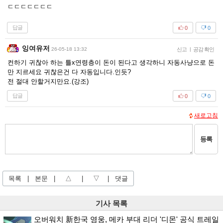
ㄷㄷㄷㄷㄷㄷㄷ
답글
0
0
잉여유저
26-05-18 13:32
신고
|
공감 확인
컨하기 귀찮아 하는 틀x연령층이 돈이 된다고 생각하니 자동사냥으로 돈
만 지르세요 귀찮은건 다 자동입니다.인듯?
전 절대 안할거지만요.(강조)
답글
0
0
새로고침
등록
목록
|
본문
|
△
|
▽
|
댓글
기사 목록
오버워치 新한국 영웅, 메카 부대 리더 '디몬' 공식 트레일