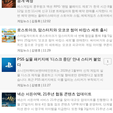
공개 예정
에스게임의 쿵푸펑크 액션 RPG ‘팬텀 블레이드 제로’가 한국 시간 8월
12일 오전 11시에 신규 11분 트레일러와 함께 예약 판매를 시작한다. 이
번 예약 판매는 플레이스테이션 스토어와 스팀, 에픽게임즈 스토어에서
진행되며, 개발이 완료된 게임은 10월 29일 정식 출시될 예정이다. 언리
게임뉴스 |
김동휘
|
12:02
얼 엔진 5로 제작된 이 게임은 홍콩 무협 영화에서 영감을 받은 화려한
콤보 액션과 세미 오픈월드 환경을 특징으로 한다....
로스트아크, 맘스터치와 모코코 썸머 바캉스 세트 출시
스마일게이트의 로스트아크가 맘스터치와 네 번째 협업을 통해 8월 5일
부터 25일까지 '모코코 썸머 바캉스 세트'를 판매한다. 싸이버거와 순살
치킨 등으로 구성된 이 세트에는 모코코 피규어와 게임 아이템 쿠폰이
포함된다. 전국 매장 및 배달 앱으로 구매 가능하며, 수익금은 사회 공헌
게임뉴스 |
김병호
|
11:29
캠페인에 쓰일 예정이다. 팬들의 큰 호응 속에 진행되는 이번 행사의 자
세한 정보는 공식 홈페이지에서 확인 가능하다....
PS5 실물 패키지에 '디스크 중단' 안내 스티커 붙었
1
다
소니인터랙티브엔터테인먼트는 2028년 1월부터 신작 게임의 실
물 디스크 제작을 종료하고 디지털 형태로만 판매한다고 발표했
습니다. 최근 PS5 패키지에도 이를 알리는 스티커가 부착되기 시
작했으며, 기존 디스크는 계속 이용 가능합니다. 7월 31일 실적
게임뉴스 |
김병호
|
11:27
발표에서 소니 측은 이용자 반발을 인지하고 있으나 디지털 전환
은 신중히 추진하겠다고 밝혔습니다. 향후 지역별 유통 방식은 미
넥슨 서든어택, 21주년 협동 콘텐츠 업데이트
정입니다....
넥슨이 서든어택 서비스 21주년을 맞아 대규모 업데이트를 진행했다. 8
월 27일까지 최대 4인 협동 점프 콘텐츠 'UP투게더'를 운영하며, 단계별
미션 완수 시 영구제 아이템을 지급한다. 또한 9월 3일까지 21주년 스페