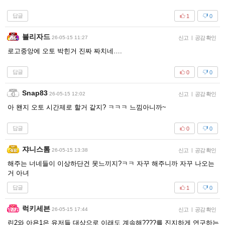
답글
1
0
블리자드
26-05-15 11:27
신고
|
공감 확인
로고중앙에 오토 박힌거 진짜 짜치네….
답글
0
0
Snap83
26-05-15 12:02
신고
|
공감 확인
아 왠지 오토 시간제로 할거 같지? ㅋㅋㅋ 느낌아니까~
답글
0
0
쟈니스톰
26-05-15 13:38
신고
|
공감 확인
해주는 너네들이 이상하단건 못느끼지?ㅋㅋ 자꾸 해주니까 자꾸 나오는
거 아녀
답글
1
0
럭키세븐
26-05-15 17:44
신고
|
공감 확인
린2와 아욘1은 유저들 대상으로 이래도 계속해????를 진지하게 연구하는