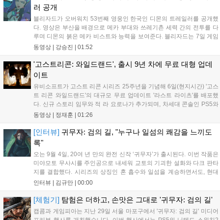
러 공개
블리자드가 오버워치 53번째 영웅인 한국인 디몬의 트레일러를 공개했
다. 영상은 부산을 배경으로 메카 부대와 쓰레기촌 세력 간의 전투를 다
루며 디몬의 붉은 메카 비스트와 능력을 보여준다. 블리자드는 7일 게임
플레이 영상 공개를 시작으로 10일 시즌4 트레일러를 선보이며, 11일 시
동영상 |
강승진
|
01:52
작되는 시즌4를 통해 디몬을 정식 출시할 예정이다. 향후 메카 부대와 탈
론의 대립이 본격화될 전망이다....
'고스트리콘: 와일드랜드', 출시 9년 차에 무료 대형 업데
이트
유비소프트가 고스트 리콘 시리즈 25주년을 기념해 6일(현지시간) '고스
트 리콘 와일드랜드'의 대규모 무료 업데이트 '라스트 라이츠'를 배포했
다. 신규 스토리 임무와 적 라 요로나가 추가되며, 차세대 콘솔인 PS5와
Xbox Series X|S에서 4K 60FPS를 지원한다. 또한 편의성 개선과 함께
동영상 |
정재훈
|
01:26
과거 콘텐츠가 복원되어 기존 및 신규 이용자 모두에게 새로운 즐길 거
리를 제공한다....
[인터뷰]
귀무자: 검의 길, "누구나 일섬의 쾌감을 느끼도
록"
오는 9월 4일, 20여 년 만의 완전 신작 ‘귀무자’가 출시된다. 이번 작품은
미야모토 무사시를 주인공으로 내세워 교토의 기괴한 설화와 다크 판타
지를 결합했다. 시리즈의 상징인 혼 흡수와 일섬을 계승하면서도, 현대
적인 검극 액션과 '무너뜨리기 일섬'을 더해 전투의 깊이를 더했다. 개발
인터뷰 |
김규만
|
00:00
진은 정해진 공략법 대신 플레이어의 선택에 따른 사무라이 액션을 구현
하고자 했으며, 실제 검술 전문가의 모션 캡처를 통해 리얼리티를 극대
[체험기]
탐험은 더하고, 손맛은 그대로 '귀무자: 검의 길'
화했다. 세계관을 새롭게 재구성한 이번 신작은 기존 시리즈와 설정은
캡콤과 게임피아는 지난 29일 서울 마포구에서 '귀무자: 검의 길' 미디어
다르지만, 특유의 통쾌한 손맛과 다크 판타지 분위기를 충실히 담아내어