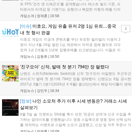
트 FPS '건즈 앤 드래곤즈'를 공개했습니다. 테스트 빌드 기준, 슈
터로서의 타격감 등 기본기는 갖췄으나 복잡한 지형의 레벨 디자
인은 개선이 필요해 보입니다. 또한, 성장 트랙의 과도한 분절과
게임소개 |
정재훈
|
16:58
무기 다양성 부족 등 로그라이트 장르적 재미 측면에서도 보완이
요구됩니다. 개발사는 향후 캐릭터 추가 등을 통해 게임성을 다듬
[이슈]
미호요, 게임 유출 유저 2명 1심 유죄…중국
2
어 경쟁력을 확보할 계획입니다....
내 첫 형사 판결
미호요 게임의 미공개 콘텐츠를 무단 유포한 빌리빌리 이용자 2
명이 지난 4월 24일 열린 1심 재판에서 저작권 침해 혐의로 각각
징역 1년 2개월과 1년에 집행유예를 선고받았습니다. 이들은 지
난해 7월부터 원신 등 주요 게임의 영상을 유포해 60만 회 이상의
게임뉴스 |
김동휘
|
16:50
조회수를 기록했습니다. 미호요는 이번 판결이 새 사법해석 시행
이후 중국 내 첫 형사사건임을 강조하며 향후 무단 유출에 강경
'친구모아' 신작, 발매 첫 분기 794만 장 팔렸다
대응할 방침입니다....
닌텐도 스위치(Nintendo Switch)용 신작 '친구모아 아일랜드 두근두근
라이프'가 발매 첫 분기에 794만 장을 판매했다. 닌텐도는 6일 공시한
2027년 3월기 1분기(2026년 4~6월) 결산단신에서 해당 타이틀이 판매
를 크게 늘렸다고 밝혔다. 4월 16일 발매된 이 작품은 약 2개월 반 만에
게임뉴스 |
강민우
|
16:34
794만 장을 기록하며, 같은 기간 닌텐도 스위치...
[정보]
나인 소모처 추가 이후 시세 변동은? 거래소 시세
살펴보기
8월 5일 솔: 인챈트는 50레벨 특수 던전 '천궁의 성역'과 신규 수집을 추
가하는 업데이트를 진행했습니다. 영웅 스킬북으로 영웅 장비 선택 상자
를 제작하는 이벤트로 스킬북 소모가 급증했고, 신성 및 저주 주문서 가
격은 소폭 상승했습니다. 나인 코어 시세는 보합세를 유지 중이며, 신의
게임뉴스 |
박재훈
|
16:08