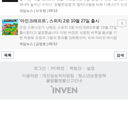
38.4% 늘어난 수치다. '운빨존많겜'과 '협타디(협동 타워 디펜스)'가 각각
629억 원과 329억 원을 올려 전체 매출의 90%를 채웠다. 특히 2024년
게임뉴스 |
이두현
|
09:53
10월 출시된 협타디는 전년 동기 대비 약 8.7배 성장...
'마인크래프트', 스위치 2로 10월 27일 출시
1
모장 스튜디오가 닌텐도 스위치 2용 마인크래프트를 10월 27일
출시한다고 발표했습니다. 이번 버전은 선명한 비주얼 옵션을 기
본 적용해 조명과 그림자 효과를 강화했으며, 슈퍼 마리오 매시업
팩도 업데이트됩니다. 기존 월드 이관이 가능하며 디지털 업그레
게임뉴스 |
김병호
|
09:52
이드 경로도 제공될 예정이나 구체적인 가격과 조건은 추후 공개
됩니다. 일부 환경에서는 해당 그래픽 옵션이 제한될 수 있습니
목록
검색
다....
로그인
PC화면
퀵링크
설정
청소년보호정책
이용약관
개인정보처리방침
불법촬영물신고안내
(주)
인
벤