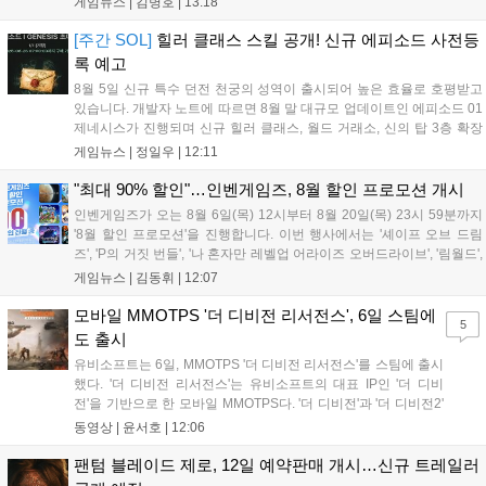
게임뉴스 |
김병호
|
13:18
상을 제공한다. 또한 미션 수행을 통해 장비를 강화하는 비스킷의 모루
이벤트도 열리며, 강화 횟수에 따른 보상과 상위 100명에게는 특별 랭킹
[주간 SOL]
힐러 클래스 스킬 공개! 신규 에피소드 사전등
보상이 주어진다. 넷마블은 이번 이벤트를 통해 이용자들에게 다채로운
록 예고
즐길 거리를 제공할 예정이다....
8월 5일 신규 특수 던전 천궁의 성역이 출시되어 높은 효율로 호평받고
있습니다. 개발자 노트에 따르면 8월 말 대규모 업데이트인 에피소드 01
제네시스가 진행되며 신규 힐러 클래스, 월드 거래소, 신의 탑 3층 확장
등이 예고되었습니다. 또한 8일에는 신권 선출이 예정되어 있어 게임 내
게임뉴스 |
정일우
|
12:11
판도 변화가 예상되며, 사전 등록과 다양한 이벤트가 함께 진행 중입니
다....
"최대 90% 할인"…인벤게임즈, 8월 할인 프로모션 개시
인벤게임즈가 오는 8월 6일(목) 12시부터 8월 20일(목) 23시 59분까지
'8월 할인 프로모션'을 진행합니다. 이번 행사에서는 '셰이프 오브 드림
즈', 'P의 거짓 번들', '나 혼자만 레벨업 어라이즈 오버드라이브', '림월드',
'아랑전설 시티 오브 더 울브스', '팰월드' 등 인기 타이틀을 최대 90% 할
게임뉴스 |
김동휘
|
12:07
인된 가격에 제공합니다. 인벤게임즈를 통해 구매 시 할인가 적용은 물
론 네이버페이 포인트 추가 적립 혜택도 받을 수 있으며, 자세한 내용은
모바일 MMOTPS '더 디비전 리서전스', 6일 스팀에
5
공식 네이버 스마트 스토어에서 확인 가능합니다....
도 출시
유비소프트는 6일, MMOTPS '더 디비전 리서전스'를 스팀에 출시
했다. '더 디비전 리서전스'는 유비소프트의 대표 IP인 '더 디비
전'을 기반으로 한 모바일 MMOTPS다. '더 디비전'과 '더 디비전2'
사이의 시기를 배경으로 하고 있으며, 완전히 새로운 독립형 스토
동영상 |
윤서호
|
12:06
리와 캠페인을 선보인다. 뉴욕에서 발생한 ‘그린 포이즌’ 사태 속
의 디비전 요원이 되어...
팬텀 블레이드 제로, 12일 예약판매 개시…신규 트레일러