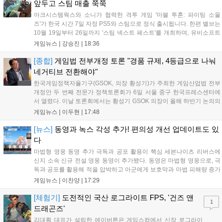
앞두고 스팀 매출 쭉쭉
아크시스템웍스와 소니가 협력한 격투 게임 '마블 투혼: 파이팅 소울
즈'가 한국 시간 7일 자정 PS5와 스팀으로 정식 출시됩니다. 한편 밸브는
10월 19일부터 26일까지 '스팀 넥스트 페스트'를 개최하며, 유비소프트
의 '더 디비전 리서전스'가 스팀에 출시되었고, 농장 시뮬레이션 '돌록 타
게임뉴스 |
강승진
|
18:36
운'은 얼리액세스를 마치고 정식 서비스를 시작했습니다. 이번 신작들은
각기 다른 장르에서 이용자들의 기대를 모으고 있습니다....
[종합]
게임법 전부개정 토론 "경품 규제, 4등급으로 나눠
네거티브 전환해야"
한국게임정책자율기구(GSOK, 의장 황성기)가 주최한 게임산업법 전부
개정안 두 번째 전문가 정책토론회가 6일 서울 중구 한국프레스센터에
서 열렸다. 이날 토론회에서는 황성기 GSOK 의장이 올해 하반기 논의의
주요 쟁점과 성과를 짚은 데 이어, 박종현 한양대 법학전문대학원 교수
게임뉴스 |
이두현
|
17:48
가 게임진흥원 등 게임 관련 거버넌스를, 이병찬 법무법인 온새미로 변
호사가 게임 등...
[뉴스]
동영과 녹스 각성 추가! 편의성 개선 업데이트도 있
다
마법형 영웅 동영 추가 극독과 공포 활용이 핵심 세븐나이츠 리버스에
신지 소속 신규 전설 영웅 동영이 추가됐다. 동영은 마법형 영웅으로, 극
독과 공포를 활용해 적을 압박하고 아군에게 보호막과 마법 피해량 증가
를 제공하는 것이 특징이다. 패시브 황천의 동행자는 동영의 핵심이다.
게임뉴스 |
이찬양
|
17:29
자신은 공격력에 비례해 효과 적중이 증가하고, 사망 시 불굴 상태로 부
활한다. 모...
[체험기]
도전적인 국산 로그라이트 FPS, '건즈 앤
1
드래곤즈'
김대훤 대표가 설립한 에이버튼은 게임스컴에서 신작 로그라이