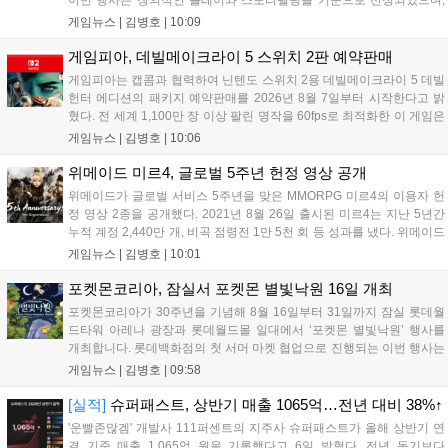
이번 행사는 창의적인 플레이와 스토리텔링을 기준으로 선정되었으며,
수상자들에게는 펄어비스 사옥 '홈 원' 초청 혜택과 기념 주화 및 굿즈가
게임뉴스 |
김병호
|
10:09
제공될 예정입니다. 붉은사막은 광활한 오픈월드 파이웰을 배경으로 주
인공 클리프의 여정을 담은 액션 어드벤처 게임으로 기대를 모으고 있습
게임피아, 데빌메이크라이 5 스위치 2판 예약판매
니다....
게임피아는 캡콤과 협력하여 닌텐도 스위치 2용 데빌메이크라이 5 데빌
헌터 에디션의 패키지 예약판매를 2026년 8월 7일부터 시작한다고 밝
혔다. 전 세계 1,100만 장 이상 팔린 명작을 60fps로 최적화한 이 게임은
한국어를 공식 지원하며, 본편 외 다양한 추가 콘텐츠가 포함된다. 국내
게임뉴스 |
김병호
|
10:06
정식 발매일은 2026년 8월 28일이며, 예약판매는 소프라노 등 온라인
쇼핑몰에서 진행된다. 청소년 이용 불가 등급이다....
위메이드 미르4, 글로벌 5주년 헌정 영상 공개
위메이드가 글로벌 서비스 5주년을 맞은 MMORPG 미르4의 이용자 헌
정 영상 2종을 공개했다. 2021년 8월 26일 출시된 미르4는 지난 5년간
누적 계정 2,440만 개, 비곡 점령전 1만 5천 회 등 성과를 냈다. 위메이드
는 감사의 의미를 담은 오리지널 음원 뮤직비디오와 성과 정리 영상을
게임뉴스 |
김병호
|
10:01
공식 유튜브에 공개했으며, 향후 꾸준한 업데이트로 이용자와 함께 성장
하겠다는 의지를 밝혔다....
포켓몬코리아, 잠실서 포켓몬 별빛낙원 16일 개최
포켓몬코리아가 30주년을 기념해 8월 16일부터 31일까지 잠실 롯데월
드타워 아레나 광장과 롯데월드몰 일대에서 ‘포켓몬 별빛낙원’ 행사를
개최합니다. 롯데백화점의 첫 서머 마켓 협업으로 진행되는 이번 행사는
초대형 잉어킹 수로와 LED 폭포 등 신비로운 테마 공간과 팝업스토어,
게임뉴스 |
김병호
|
09:58
F&B 부스를 운영합니다. 사전예약은 8월 7일과 18일 롯데온 및 롯데백
화점몰에서 진행되며, 방문객에게는 프로모 카드 등 다양한 혜택이 제공
[실적]
슈퍼패스트, 상반기 매출 1065억…전년 대비 38%↑
됩니다. 포켓몬과 함께하는 이번 여름 축제는 포켓몬 공식 홈페이지를
'운빨존많겜' 개발사 111퍼센트의 지주사 슈퍼패스트가 올해 상반기 연
통해 상세 내용을 확인할 수 있습니다....
결 기준 매출 1,065억 원을 기록했다고 6일 밝혔다. 전년 동기보다