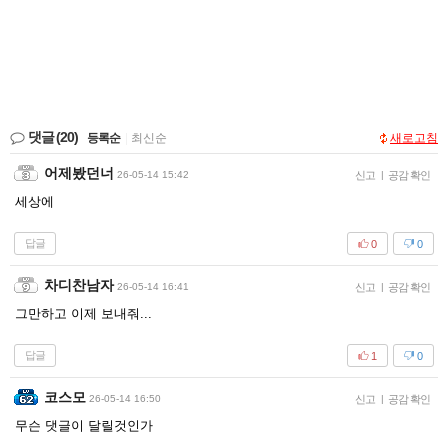
댓글
(20)
등록순
|
최신순
새로고침
어제봤던너
26-05-14 15:42
신고
|
공감 확인
세상에
답글
0
0
차디찬남자
26-05-14 16:41
신고
|
공감 확인
그만하고 이제 보내줘...
답글
1
0
코스모
26-05-14 16:50
신고
|
공감 확인
무슨 댓글이 달릴것인가