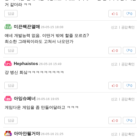
거 같더라 ㅋㅋ
답글
1
0
미끈쌕끈열매
26-05-15 18:08
신고
|
공감 확인
얘네 개발능력 없음. 이딴거 밖에 할줄 모르죠?
최소한 그래픽이라도 고쳐서 나오던가
답글
0
0
Hephaistos
26-05-16 15:49
신고
|
공감 확인
걍 병신 회샄ㅋㅋㅋㅋㅋㅋㅋㅋㅋ
답글
0
0
아잉슈페너
26-05-16 19:05
신고
|
공감 확인
게임다운 게임을 좀 만들어달라고 ㅋㅋㅋ
답글
0
0
아마안될거야
26-05-16 21:25
신고
|
공감 확인