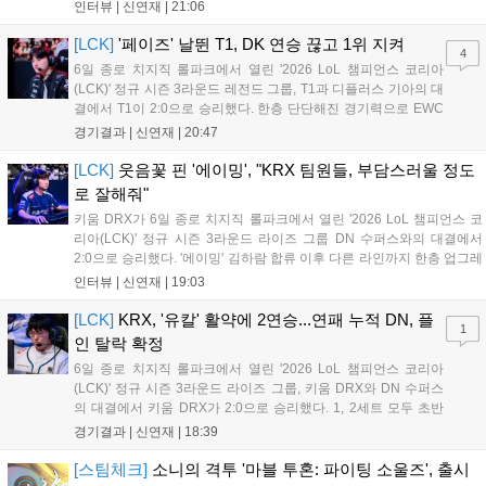
를 잡아내며 기세를 끌어올렸지만, 경기력이 제 궤도에 오른 T1은
인터뷰 |
신연재
|
21:06
확실히 강했다. 경기 종료 후 기자회견에 참석한 김대호 감독은
"오늘 져서 너무 아쉽다"...
[LCK]
'페이즈' 날뛴 T1, DK 연승 끊고 1위 지켜
4
6일 종로 치지직 롤파크에서 열린 '2026 LoL 챔피언스 코리아
(LCK)' 정규 시즌 3라운드 레전드 그룹, T1과 디플러스 기아의 대
결에서 T1이 2:0으로 승리했다. 한층 단단해진 경기력으로 EWC
우승을 기점으로 파죽지세의 연승을 이어가던 디플러스 기아를
경기결과 |
신연재
|
20:47
잠재웠다. 1세트, T1이 앞서갔다. 바텀 듀오 킬로 주도권을 잡은
T1은 첫 드래곤을 두드렸...
[LCK]
웃음꽃 핀 '에이밍', "KRX 팀원들, 부담스러울 정도
로 잘해줘"
키움 DRX가 6일 종로 치지직 롤파크에서 열린 '2026 LoL 챔피언스 코
리아(LCK)' 정규 시즌 3라운드 라이즈 그룹 DN 수퍼스와의 대결에서
2:0으로 승리했다. '에이밍' 김하람 합류 이후 다른 라인까지 한층 업그레
이드 된 경기력을 보여주며 기분 좋은 2연승을 달렸다. 경기 종료 후 기
인터뷰 |
신연재
|
19:03
자실을 찾은 '에이밍'은 한층 밝아진 모습이었다. "합류한 지...
[LCK]
KRX, '유칼' 활약에 2연승...연패 누적 DN, 플
1
인 탈락 확정
6일 종로 치지직 롤파크에서 열린 '2026 LoL 챔피언스 코리아
(LCK)' 정규 시즌 3라운드 라이즈 그룹, 키움 DRX와 DN 수퍼스
의 대결에서 키움 DRX가 2:0으로 승리했다. 1, 2세트 모두 초반
부터 앞서나갔고, 별다른 위기 없이 승리를 꿰찼다. DN 수퍼스는
경기결과 |
신연재
|
18:39
이번 패배로 플레이-인 진출 실패를 확정했다. 1세트, 키움 DRX
의 출발이 매우 좋...
[스팀체크]
소니의 격투 '마블 투혼: 파이팅 소울즈', 출시