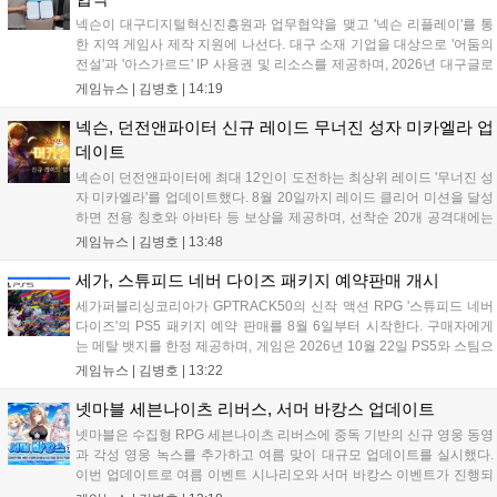
사업 일정을 추진하고 주주가치 제고에 힘쓰겠다고 밝혔습니
넥슨이 대구디지털혁신진흥원과 업무협약을 맺고 '넥슨 리플레이'를 통
다....
한 지역 게임사 제작 지원에 나선다. 대구 소재 기업을 대상으로 '어둠의
전설'과 '아스가르드' IP 사용권 및 리소스를 제공하며, 2026년 대구글로
벌게임센터 제작지원 사업으로 추진된다. 넥슨은 심사에 직접 참여해 완
게임뉴스 |
김병호
|
14:19
성도 높은 신작 발굴을 도울 예정이며, 향후 지역 게임산업과의 동반 성
장을 위한 협력을 지속 확대해 나갈 방침이다....
넥슨, 던전앤파이터 신규 레이드 무너진 성자 미카엘라 업
데이트
넥슨이 던전앤파이터에 최대 12인이 도전하는 최상위 레이드 '무너진 성
자 미카엘라'를 업데이트했다. 8월 20일까지 레이드 클리어 미션을 달성
하면 전용 칭호와 아바타 등 보상을 제공하며, 선착순 20개 공격대에는
명예 보상을 지급한다. 또한 9월 10일까지 서비스 21주년 기념 이벤트가
게임뉴스 |
김병호
|
13:48
진행되어 전직 변경의 서와 아바타 풀세트 등을 증정하며, 낚시 미니게
임인 아라드 수족관 메이커를 통해 다양한 아이템을 교환할 수 있다. 상
세가, 스튜피드 네버 다이즈 패키지 예약판매 개시
세 정보는 공식 홈페이지에서 확인 가능하다....
세가퍼블리싱코리아가 GPTRACK50의 신작 액션 RPG '스튜피드 네버
다이즈'의 PS5 패키지 예약 판매를 8월 6일부터 시작한다. 구매자에게
는 메탈 뱃지를 한정 제공하며, 게임은 2026년 10월 22일 PS5와 스팀으
로 정식 출시된다. 좀비 주인공 데이비가 보디 해킹과 스타일 이트 능력
게임뉴스 |
김병호
|
13:22
을 활용해 이세계 던전을 공략하는 하극상 액션이 특징이며, 디지털 디
럭스판 등 다양한 에디션도 함께 발매될 예정이다....
넷마블 세븐나이츠 리버스, 서머 바캉스 업데이트
넷마블은 수집형 RPG 세븐나이츠 리버스에 중독 기반의 신규 영웅 동영
과 각성 영웅 녹스를 추가하고 여름 맞이 대규모 업데이트를 실시했다.
이번 업데이트로 여름 이벤트 시나리오와 서머 바캉스 이벤트가 진행되
며, 7일간 출석 시 수영복 세인 코스튬과 전설 장신구 상자 등 풍성한 보