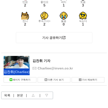
만점
좋아요
파티
웃음
2
5
1
3
씬나
후속기사+
울음
녹는다
2
2
0
1
기사 공유하기
김찬휘 기자
Charliee@inven.co.kr
김찬휘
(Charliee)
페이지 구독하기
다른 기사 보기
기사 제보하기
목록
|
본문
|
△
|
▽