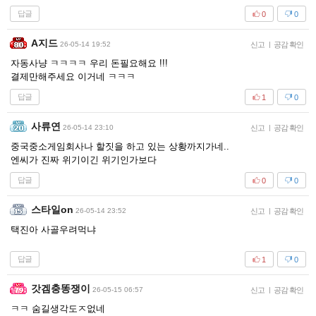
답글
0
0
A지드
26-05-14 19:52
신고
|
공감 확인
자동사냥 ㅋㅋㅋㅋ 우리 돈필요해요 !!!
결제만해주세요 이거네 ㅋㅋㅋ
답글
1
0
사류연
26-05-14 23:10
신고
|
공감 확인
중국중소게임회사나 할짓을 하고 있는 상황까지가네..
엔씨가 진짜 위기이긴 위기인가보다
답글
0
0
스타일on
26-05-14 23:52
신고
|
공감 확인
택진아 사골우려먹냐
답글
1
0
갓겜충똥쟁이
26-05-15 06:57
신고
|
공감 확인
ㅋㅋ 숨길생각도ㅈ없네