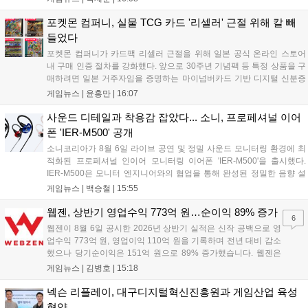
탑 관련 아이템은 사냥터 발견으로 가격이 안정화되었습니다. 상급 재료
수요는 늘었으나 일반 재료는 현상을 유지하고 있으며, 영웅 등급 장비
포켓몬 컴퍼니, 실물 TCG 카드 '리셀러' 근절 위해 칼 빼
와 무기는 서버별로 등락을 보이고 있습니다....
들었다
포켓몬 컴퍼니가 카드팩 리셀러 근절을 위해 일본 공식 온라인 스토어
내 구매 인증 절차를 강화했다. 앞으로 30주년 기념팩 등 특정 상품을 구
매하려면 일본 거주자임을 증명하는 마이넘버카드 기반 디지털 신분증
이 필수다. 해당 상품들은 온라인 추첨제로만 판매되며, 이번 조치는 과
게임뉴스 |
윤홍만
|
16:07
도한 가격 급등을 막기 위한 특단의 대책이다. 향후 포켓몬 컴퍼니의 이
러한 정책이 시장 물량 안정화에 어떤 영향을 미칠지 업계의 이목이 쏠
사운드 디테일과 착용감 잡았다... 소니, 프로페셔널 이어
리고 있다....
폰 'IER-M500' 공개
소니코리아가 8월 6일 라이브 공연 및 정밀 사운드 모니터링 환경에 최
적화된 프로페셔널 인이어 모니터링 이어폰 'IER-M500'을 출시했다.
IER-M500은 모니터 엔지니어와의 협업을 통해 완성된 정밀한 음향 설
계와 뛰어난 수동 차음 성능을 갖춰, 외부 소음이 많은 환경에서도 디테
게임뉴스 |
백승철
|
15:55
일한 사운드를 전달하는 것이 특징이다. 인체공학적 디자인과 독자적인
피팅 서포터를 적용해 장시간 착용 시에도 안정적이고 편안한 환경을 제
웹젠, 상반기 영업수익 773억 원…순이익 89% 증가
6
공한다....
웹젠이 8월 6일 공시한 2026년 상반기 실적은 신작 공백으로 영
업수익 773억 원, 영업이익 110억 원을 기록하며 전년 대비 감소
했으나 당기순이익은 151억 원으로 89% 증가했습니다. 웹젠은
하반기부터 신작 공세를 예고하며 전략게임 '프로젝트 D1'의 정보
게임뉴스 |
김병호
|
15:18
공개와 '게이트 오브 게이츠'의 추가 정보를 발표할 계획입니다.
또한 '테르비스'는 일본 코미케에 출품하며 해외 시장 공략을 강화
넥슨 리플레이, 대구디지털혁신진흥원과 게임산업 육성
합니다. 김태영 대표는 내년 신작 출시를 위해 하반기 적극적인
협약