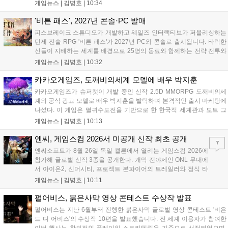
셜 교환소와 웹 이벤트, 출석 챌린지 등 다채로운 행사를 연다. 8월 9일까
게임뉴스 |
김병호
|
10:34
지 채팅 이벤트, 8월 20일까지 버닝 이벤트와 PC방 파티, 마이건마트를
운영하며 혜택을 제공한다. 특히 8월 6일 오후 8시에는 공식 SOOP 채널
'비튼 패스', 2027년 콘솔·PC 발매
에서 '2026 시즌3 서든라이브' 생방송을 통해 업데이트를 소개하고 시청
피스브레이크 스튜디오가 개발하고 웨일즈 인터랙티브가 퍼블리싱하는
자에게 다양한 보상을 지급할 예정이다....
턴제 전술 RPG '비튼 패스'가 2027년 PC와 콘솔로 출시됩니다. 타락한
신들이 지배하는 세계를 배경으로 25명의 동료와 함께하는 전략 전투와
듀얼 잡 시스템이 특징입니다. 킥스타터 펀딩을 성공적으로 마친 이 게
게임뉴스 |
김병호
|
10:32
임은 향후 스팀, PS5, Xbox, 스위치로 발매될 예정이나 구체적인 출시일
은 미정입니다....
카카오게임즈, 도깨비의세계 모델에 배우 박지훈
카카오게임즈가 슈퍼캣이 개발 중인 신작 2.5D MMORPG 도깨비의세
계의 공식 광고 모델로 배우 박지훈을 발탁하며 본격적인 출시 마케팅에
나섰다. 이 게임은 멸귀수도전을 기반으로 한 한국적 세계관과 도트 그
래픽이 특징이다. 오는 8월 사전등록을 시작으로 9월에는 쇼케이스를 통
게임뉴스 |
김병호
|
10:13
해 상세 콘텐츠를 공개하며, 10월 정식 출시를 앞두고 있다. 카카오게임
즈는 박지훈의 이미지를 활용해 게임의 독창적인 재미를 알릴 계획이
엔씨, 게임스컴 2026서 미공개 신작 최초 공개
7
다....
엔씨소프트가 8월 26일 독일 쾰른에서 열리는 게임스컴 2026에
참가해 글로벌 신작 3종을 공개한다. 개막 전야제인 ONL 무대에
서 아이온2, 신더시티, 프로젝트 본파이어의 트레일러와 정식 타
이틀이 발표될 예정이다. 특히 아이온2는 9월 30일 얼리액세스를
게임뉴스 |
김병호
|
10:11
앞두고 있으며, 프로젝트 본파이어는 이번 행사를 통해 처음으로
베일을 벗는다. 또한 북미 스튜디오가 개발 중인 길드워3는 B2B
펄어비스, 붉은사막 영상 콘테스트 수상작 발표
관에 출품되어 글로벌 시장 공략에 나선다. 엔씨는 이번 행사를
펄어비스는 지난 6월부터 진행한 붉은사막 글로벌 영상 콘테스트 '비욘
통해 전 세계 이용자와의 접점을 확대하고 신작에 대한 기대감을
드 디 어비스'의 수상작 10편을 발표했습니다. 전 세계 이용자가 참여한
극대화할 계획이다....