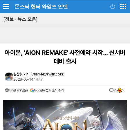
몬스터 헌터 와일즈
인벤
[정보 · 뉴스 모음]
아이온, 'AION REMAKE' 사전예약 시작... 신서버
데바 출시
김찬휘 기자
(
Charliee@inven.co.kr
)
2026-05-14 14:47
English(영문)
Google 선호 출처 추가
20
16