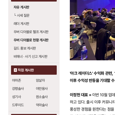
자유 게시판
└
시세 질문
래더 게시판
우버 디아블로 헬프 게시판
우버 디아블로 현황 게시판
길드 홍보 게시판
비매너 · 사기 신고 게시판
직업 게시판
'아크 레이더스' 수익화 관련
이후 수익성 반등을 기대할 수
아마존
암살자
강령술사
야만용사
이정헌 대표 =
이번 10월 업
성기사
원소술사
하고 있다. 출시 이후 커뮤니
드루이드
악마술사
풍성한 경험을 원한다는 점을 