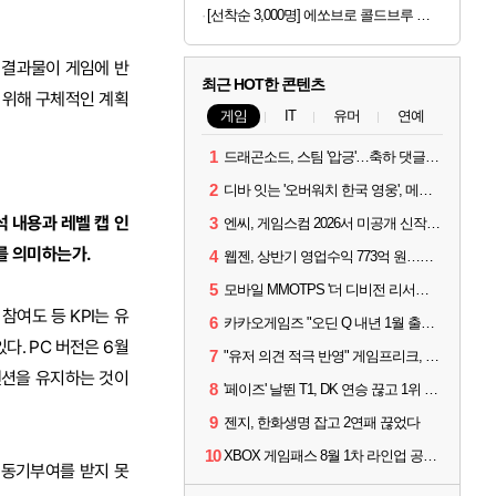
[선착순 3,000명] 에쏘브로 콜드브루 원액 1kg x 2개
 결과물이 게임에 반
최근 HOT한 콘텐츠
 위해 구체적인 계획
게임
IT
유머
연예
1
드래곤소드, 스팀 '압긍'…축하 댓글 달고 게임 코드 받자!
2
디바 잇는 '오버워치 한국 영웅', 메카 파일럿 디몬 나온다
 내용과 레벨 캡 인
3
엔씨, 게임스컴 2026서 미공개 신작 최초 공개
를 의미하는가.
4
웹젠, 상반기 영업수익 773억 원…순이익 89% 증가
5
모바일 MMOTPS '더 디비전 리서전스', 6일 스팀에도 출시
여도 등 KPI는 유
6
카카오게임즈 "오딘 Q 내년 1월 출시, 연기는 없다"
. PC 버전은 6월
7
"유저 의견 적극 반영" 게임프리크, 비스트 오브 리인카네이션 개선 나선다
텐션을 유지하는 것이
8
'페이즈' 날뛴 T1, DK 연승 끊고 1위 지켜
9
젠지, 한화생명 잡고 2연패 끊었다
10
XBOX 게임패스 8월 1차 라인업 공개... '비스트 오브 리인카네이션' 즉시 합류
 동기부여를 받지 못