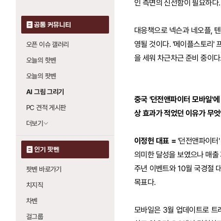
인 측면의 신선함이 필요하다.
공통 커뮤니티
대응책으로 넥슨과 네오플, 
영될 것이다. '메이플스토리'
오픈 이슈 갤러리
을 세워 차근차근 준비 중이다
오늘의 핫벤
오늘의 팟벤
AI 그림 그리기
중국 '던전앤파이터 모바일'에
PC 견적 게시판
상 효과가 적었던 이유가 무엇
더보기
이정헌 대표 =
'던전앤파이터'
인기 팟벤
의미한 달성을 보였으나 매출 
주년 이벤트와 10월 국경절
팟벤 바로가기
목표다.
치지직
차벤
모바일은 3월 업데이트로 트
걸그룹