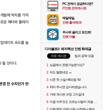
PC 견적이 궁금하다면?
IT인벤 견적게시판
 개발에 박차를 가하
매일매일,
새로운 메타와 플레이
인벤 출석체크!
주사위 굴리고 포인트!
인벤 마블
의 업데이트 속도를 늘
디아블로2: 레저렉션 인벤 화제글
자유 게시판
팁과 공략 모음
 될 것이다.
1
싱글에서 전령가능한가요?
2
저도 털렸네요 ㅠ
3
시즌 첫 스킬+45피참 득!
변경 전 수치인가 반
4
막타 주시면 감사하겠습니다.
5
거래 게시판 규정 그지같네
6
이겜 아무것도 모르는사람이 처음 시작하기 괜찮나요?
7
이왕 털린 김에 다음 시즌에나 해야겠네요