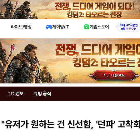
X
최대 90% 할인
라이브/영상
게이밍/IT
게임스토어
8월 프로모션
TC 정보
큐빙 공식
"유저가 원하는 건 신선함, '던파' 고착화