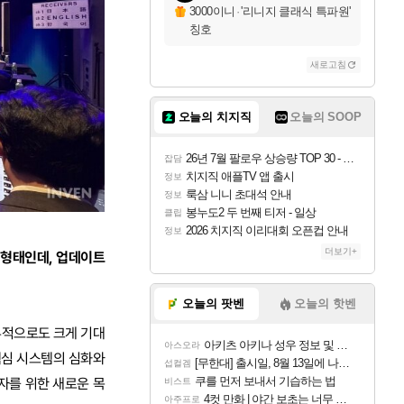
3000이니
·
'리니지 클래식 특파원'
칭호
새로고침
오늘의 치지직
오늘의 SOOP
26년 7월 팔로우 상승량 TOP 30 - 월간 치지직
잡담
치지직 애플TV 앱 출시
정보
룩삼 니니 초대석 안내
정보
봉누도2 두 번째 티저 - 일상
클립
2026 치지직 이리대회 오픈컵 안내
정보
더보기+
합 형태인데, 업데이트
오늘의 팟벤
오늘의 핫벤
내부적으로도 크게 기대
아키츠 아키나 성우 정보 및 주요 필모
아스오라
핵심 시스템의 심화와
[무한대] 출시일, 8월 13일에 나오나
섭컬겜
쿠를 먼저 보내서 기습하는 법
자를 위한 새로운 목
비스트
4컷 만화 | 야간 보초는 너무 힘들어
아주프로