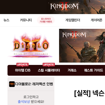
로스트아크
뉴스
커뮤니티
게임캘린더
게이머존
기대평 이벤트
아이템 DB
스킬 시뮬레이터
거래소
퀘스트 가이드
디아블로2: 레저렉션 인벤
[실적]
넥슨 
로그인하고
출석보상
받으세요!