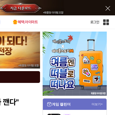
혜택.아이마트
로그인
인
벤
전
체
사
이
트
맵
 깬다"
게임 캘린더
더보기+