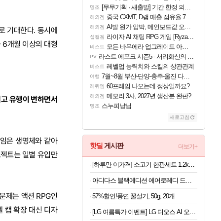
[무무기획 · 새출발] 기간 한정 의뢰 이벤트
명조
중국 CXMT, D램 매출 점유율 7%…글로벌 4위로 부상
해외겜
AI발 원가 압박, 메인보드값 오르나
해외겜
로 기대한다. 동시에
라이자 AI 채팅 RPG 게임 [RyzaChat: AI] 공개
섭컬겜
 6개월 이상의 대형
모든 바우에라 업그레이드 아이템 획득 위치 공략 (89개)
비스트
라스트 에포크 시즌5 - 서리화신의 분노 티저
PV
레벨업 능력치와 스킬의 상관관계
비스트
7월~8월 부산-단양-충주-울진 다녀왔어요~
여행
60프레임 나오는데 정상일까요?
레퀴엠
메모리 3사, 2027년 생산분 완판?
해외겜
되고 유행이 변하면서
스누피냥님
명조
새로고침
게임은 생명체와 같아
핫딜
게시판
더보기+
로젝트는 일별 유입만
[하루만 이가격] 소고기 한판세트 1.2kg (등심3, 살치2, 부채2, 갈비2, 우삼겹3)
아디다스 블랙에디션 에어로레디 드로즈 5PACK 100
문제는 액션 RPG인
57%할인!풍연 꿀설기, 50g, 20개
 캡 확장 대신 디자
[LG 여름특가 이벤트] LG 디오스 AI 오브제컬렉션 4도어 냉장고 870L 1등급