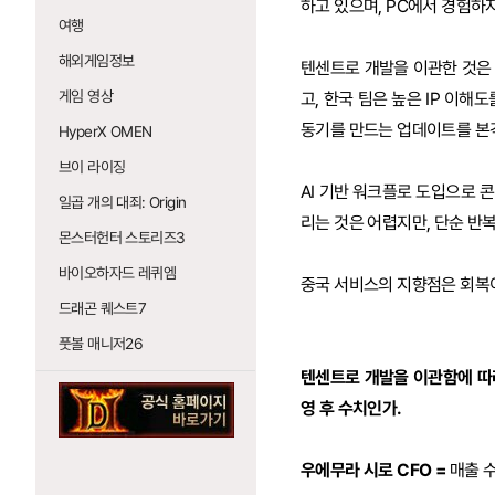
하고 있으며, PC에서 경험하
여행
해외게임정보
텐센트로 개발을 이관한 것은 
게임 영상
고, 한국 팀은 높은 IP 이
동기를 만드는 업데이트를 본
HyperX OMEN
브이 라이징
AI 기반 워크플로 도입으로 콘
일곱 개의 대죄: Origin
리는 것은 어렵지만, 단순 반
몬스터헌터 스토리즈3
바이오하자드 레퀴엠
중국 서비스의 지향점은 회복이
드래곤 퀘스트7
풋볼 매니저26
텐센트로 개발을 이관함에 따
영 후 수치인가.
우에무라 시로 CFO =
매출 수