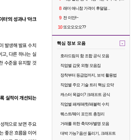
8
래더 애니참 가격이 후덜덜...
9
전 이만!~
터'의 성과나 '아크
10
또오오오오??
핵심 정보 모음
-
이 발생해 발표 수치
이고, 다른 하나는 실
호라드림의 함 조합 공식 모음
한 수준을 유지할 것
직업별 갑옷 외형 모음집
장착부터 등급업까지, 보석 활용법
직업별 주요 기술 트리 핵심 요약
캐스터 목걸이? 크래프트 공식
수록 실적이 개선되는
직업별 패캐/패힛/패블럭 수치
퀘스트/웨이 포인트 총정리
정성적으로 보면 주요
거래를 위한 축약어/별명 모음
'는 좋은 흐름을 이어
대박 가능? 옵션 돌리기, 크래프트