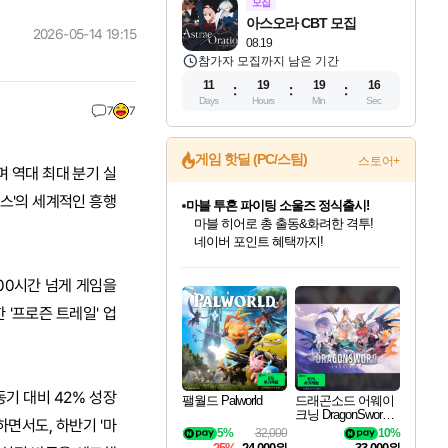
모집
아스오라 CBT 모집
2026-05-14 19:15
08.19
참가자 모집까지 남은 기간
11
19
19
15
Days
Hours
Min
Sec
7
7
게임 핫딜 (PC/스팀)
스토어+
하며 역대 최대 분기 실
마블 투혼 파이팅 소울즈 정식출시!
더스'의 세계적인 흥행
마블 히어로 총 출동&화려한 격투!
네이버 포인트 혜택까지!
귀무자: 검의 길 예약 판매 중!
인벤게임즈 8월 특별 할인!
드래곤소드: 어웨이크닝 입점!
문명 7 특별 할인!
비스트 오브 리인카네이션 정식 출시!
커세어 코브 출시 기념 할인!
더 렐릭 퍼스트 가디언 정식 출시
베데스다 40주년 기념 할인 중!
캡콤 프렌차이즈 할인 진행 중!
캡콤 일부 상품 상시 할인
스타워즈 은하계 레이서
로블록스 기프트 카드 공식 입점
10% 할인과
인기 퍼블리셔 모음!
스팀으로 만나는 드래곤소드!
조선&고려 DLC 출시 예정
게임프릭 신작 IP
해적'섬'을 발전시키자!
설화x하드코어 액션!
베데스다의 명작들을
몬헌, 바하 등 인기 IP를
몬헌 와일즈 & 드래곤즈 도그마2
인벤게임즈에서 10% 추가 적립
Robux를 가장 안전하고
100시간 넘게 게임을
이니&베니 혜택까지!
최대 90% 할인가를 만나보세요!
네이버혜택과 함께 만나보세요!
50%할인&추가 적립까지!
네이버 혜택가와 함께 예약하세요!
할인&네이버혜택으로 만나보세요!
네이버페이 혜택과 만나보세요!
40주년 프로모션으로 만나보세요!
할인가에 만나보세요!
일부 에디션 상시 할인!
혜택으로 예약 판매 중
편안하게 충전하세요
 '프로즌 트레일' 업
기 대비 42% 성장
팰월드 Palworld
드래곤소드 어웨이
크닝 DragonSword A
하면서도, 하반기 '마
wakening
5%
32,000
10%