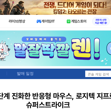
X
귀무자 신작
라이브/영상
게이밍/IT
게임스토어
지금 예판 중!
발매 일정
단계 진화한 반응형 마우스, 로지텍 지프
슈퍼스트라이크