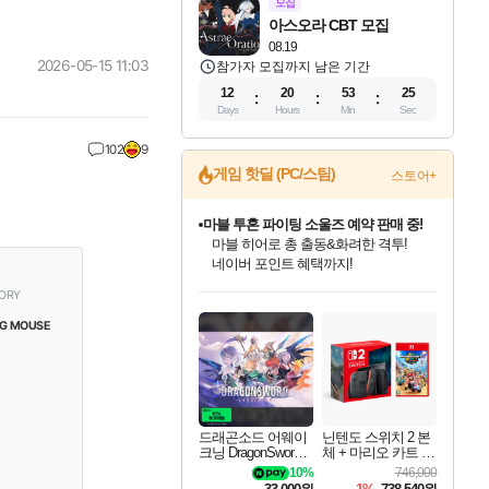
모집
아스오라 CBT 모집
08.19
2026-05-15 11:03
참가자 모집까지 남은 기간
12
20
53
23
Days
Hours
Min
Sec
102
9
게임 핫딜 (PC/스팀)
스토어+
캡콤 프렌차이즈 할인 진행 중!
몬헌, 바하 등 인기 IP를
할인가에 만나보세요!
드래곤소드: 어웨이크닝 입점!
문명 7 특별 할인!
귀무자: 검의 길 예약 판매 중!
비스트 오브 리인카네이션 정식 출시!
커세어 코브 출시 기념 할인!
더 렐릭 퍼스트 가디언 정식 출시
베데스다 40주년 기념 할인 중!
마블 투혼 파이팅 소울즈 예약 판매 중!
캡콤 일부 상품 상시 할인
스타워즈 은하계 레이서
로블록스 기프트 카드 공식 입점
ORY
스팀으로 만나는 드래곤소드!
조선&고려 DLC 출시 예정
10% 할인과
게임프릭 신작 IP
해적'섬'을 발전시키자!
설화x하드코어 액션!
베데스다의 명작들을
마블 히어로 총 출동&화려한 격투!
몬헌 와일즈 & 드래곤즈 도그마2
인벤게임즈에서 10% 추가 적립
Robux를 가장 안전하고
네이버혜택과 함께 만나보세요!
50%할인&추가 적립까지!
이니&베니 혜택까지!
네이버 혜택가와 함께 예약하세요!
할인&네이버혜택으로 만나보세요!
네이버페이 혜택과 만나보세요!
40주년 프로모션으로 만나보세요!
네이버 포인트 혜택까지!
일부 에디션 상시 할인!
혜택으로 예약 판매 중
편안하게 충전하세요
G MOUSE
드래곤소드 어웨이
닌텐도 스위치 2 본
크닝 DragonSword A
체 + 마리오 카트 월
wakening
드
10%
746,000