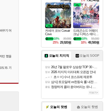
33,000원
1%
738,540원
 바꾸기 어
커세어 코브 Corsair
드래곤소드 어웨이
Cove
크닝 디럭스 에디션
DragonSword Awake
10%
39,900
10%
55,000
ning Deluxe Edition
25%
29,920원
10%
49,500원
오늘의 치지직
오늘의 SOOP
자인 했을
26년 7월 팔로우 상승량 TOP 30 - 월간 치지직
잡담
5.15 기
2026 치지직 이리대회 오픈컵 안내
정보
초ㅇㅎ) 수녀 코스프레 제로투
ㅗㅜㅑ
삼식) 토요일에 vs한동숙 롤 내전 예정
잡담
청량하게 콜라 쏟아버리는 유니 ㅋㅋㅋ
클립
더보기+
오늘의 팟벤
오늘의 핫벤