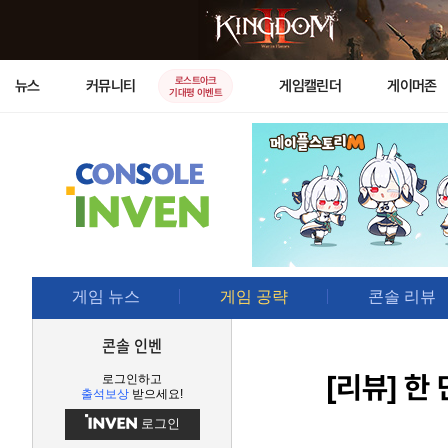
로스트아크
뉴스
커뮤니티
게임캘린더
게이머존
기대평 이벤트
게임 뉴스
게임 공략
콘솔 리뷰
콘솔 인벤
[리뷰]
한 
로그인하고
출석보상
받으세요!
로그인