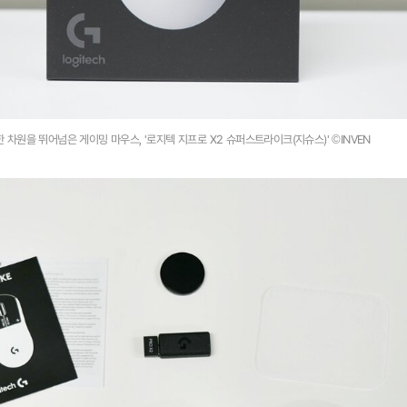
한 차원을 뛰어넘은 게이밍 마우스, '로지텍 지프로 X2 슈퍼스트라이크(지슈스)' ©INVEN