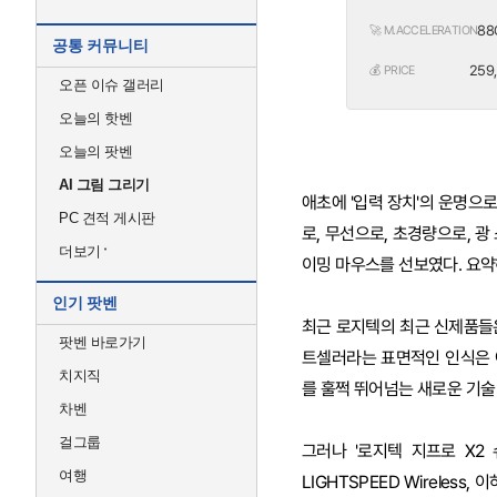
88
🚀 M.ACCELERATION
공통 커뮤니티
259,
💰 PRICE
오픈 이슈 갤러리
오늘의 핫벤
오늘의 팟벤
AI 그림 그리기
애초에 '입력 장치'의 운명으
PC 견적 게시판
로, 무선으로, 초경량으로, 
더보기
이밍 마우스를 선보였다. 요약하
인기 팟벤
최근 로지텍의 최근 신제품들은
팟벤 바로가기
트셀러라는 표면적인 인식은 
치지직
를 훌쩍 뛰어넘는 새로운 기술
차벤
걸그룹
그러나 '로지텍 지프로 X2 슈
여행
LIGHTSPEED Wireles