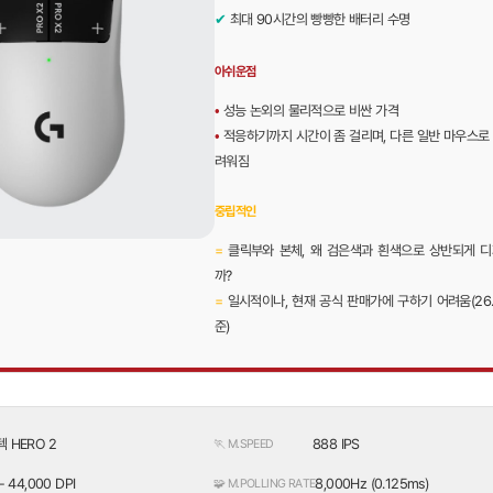
✔
최대 90시간의 빵빵한 배터리 수명
아쉬운점
•
성능 논외의 물리적으로 비싼 가격
•
적응하기까지 시간이 좀 걸리며, 다른 일반 마우스로
려워짐
중립적인
=
클릭부와 본체, 왜 검은색과 흰색으로 상반되게 디
까?
=
일시적이나, 현재 공식 판매가에 구하기 어려움(26.0
준)
 HERO 2
888 IPS
🏃 M.SPEED
- 44,000 DPI
8,000Hz (0.125ms)
🧩 M.POLLING RATE