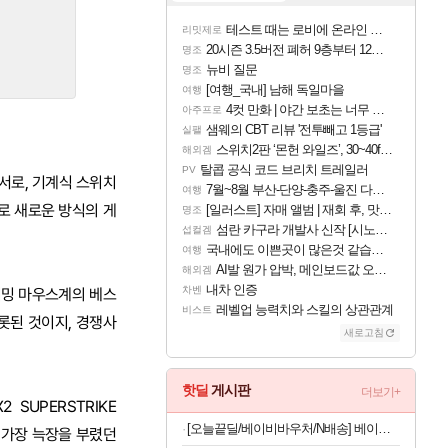
테스트 때는 로비에 온라인 기능이 있는데
리밋제로
20시즌 3.5버전 폐허 9층부터 12층까지 클리어 조합 | 죽음의 노래와 바닷속 폐허 |
명조
뉴비 질문
명조
[여행_국내] 남해 독일마을
여행
4컷 만화 | 야간 보초는 너무 힘들어
아주프로
샘웨의 CBT 리뷰 '전투빼고 1등급'
실팰
스위치2판 ‘몬헌 와일즈’, 30~40fps 목표 추정
해외겜
탈콥 공식 코드 브리치 트레일러
PV
서로, 기계식 스위치
7월~8월 부산-단양-충주-울진 다녀왔어요~
여행
포로 새로운 방식의 게
[일러스트] 자매 앨범 | 재회 후, 맛집에서
명조
섬란 카구라 개발사 신작 [시노비 넥서스] 연내 출시 예정
섭컬겜
국내에도 이쁜곳이 많은것 같습니다
여행
AI발 원가 압박, 메인보드값 오르나
해외겜
내차 인증
차벤
이밍 마우스계의 베스
레벨업 능력치와 스킬의 상관관계
비스트
롯된 것이지, 경쟁사
새로고침
핫딜
게시판
더보기+
 SUPERSTRIKE
[오늘끝딜/베이비바우처/N배송] 베이비앙 국내산 무형광 40수 면 아기 삼각 여아 남아 유아팬티&드로즈 3종세트
, 가장 늑장을 부렸던