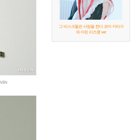
그 비스크돌은 사랑을 한다 코마 키타가
와 마린 리즈큥 ver
VEN