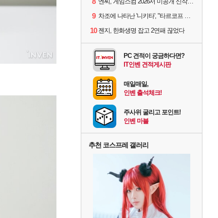
8
엔씨, 게임스컴 2026서 미공개 신작 최초 공개
9
차조에 나타난 '니키타', "타르코프 PvE 프레스티지 연내 출시 목표"
10
젠지, 한화생명 잡고 2연패 끊었다
PC 견적이 궁금하다면?
IT인벤 견적게시판
매일매일,
인벤 출석체크!
주사위 굴리고 포인트!
인벤 마블
추천 코스프레 갤러리