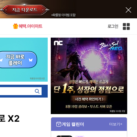
혜택.아이마트
로그인
인
벤
전
체
사
이
트
맵
로 X2
게임 캘린더
더보기+