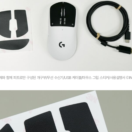
체와 함께 피트로만 구성된 개구부/무선 수신기/USB 케이블/마우스 그립 스티커/사용설명서 ©IN