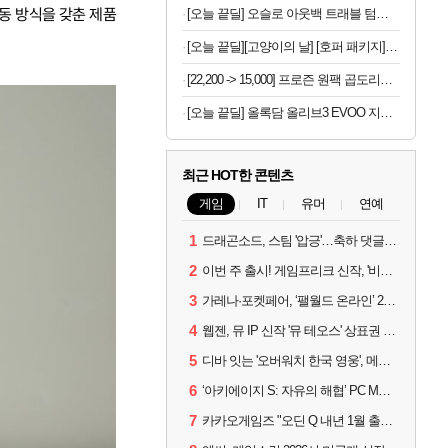
동 방식을 갖춘 제품
[오늘 끝딜] 오슬로 아웃백 트래블 텀블러 350ml, 아이보리
[오늘 끝딜][고양이의 날] [호퍼 패키지] 리터로봇4 고양이 자동 화장실(블랙) + 리터호퍼
[22,200 -> 15,000] 프로즌 원팩 곱도리탕 590g 2개
[오늘 끝딜] 올록담 올리브3 EVOO 지중해 올리브오일 캡슐 올리브유 3개월분
최근 HOT한 콘텐츠
게임
IT
유머
연예
1
드래곤소드, 스팀 '압긍'…축하 댓글 달고 게임 코드 받자!
2
이번 주 출시! 게임프리크 신작, '비스트 오브 리인카네이션'
3
가레나·포켓페어, ‘팰월드 온라인’ 2026년 출시 예고
4
웹젠, 뮤 IP 신작 '뮤 테오스' 상표권 출원
5
디바 잇는 '오버워치 한국 영웅', 메카 파일럿 디몬 나온다
6
‘아키에이지 S: 자유의 해협’ PC MMORPG로 개발한다
7
카카오게임즈 "오딘 Q 내년 1월 출시, 연기는 없다"