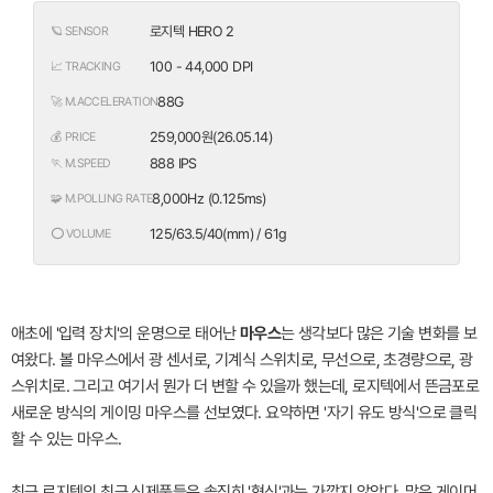
로지텍 HERO 2
🪐 SENSOR
100 - 44,000 DPI
📈 TRACKING
88G
🚀 M.ACCELERATION
259,000원(26.05.14)
💰 PRICE
888 IPS
🏃 M.SPEED
8,000Hz (0.125ms)
🧩 M.POLLING RATE
125/63.5/40(mm) / 61g
⭕ VOLUME
애초에 '입력 장치'의 운명으로 태어난
마우스
는 생각보다 많은 기술 변화를 보
여왔다. 볼 마우스에서 광 센서로, 기계식 스위치로, 무선으로, 초경량으로, 광
스위치로. 그리고 여기서 뭔가 더 변할 수 있을까 했는데, 로지텍에서 뜬금포로
새로운 방식의 게이밍 마우스를 선보였다. 요약하면 '자기 유도 방식'으로 클릭
할 수 있는 마우스.
최근 로지텍의 최근 신제품들은 솔직히 '혁신'과는 가깝지 않았다. 많은 게이머