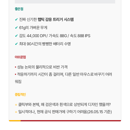
좋은점
✔
진짜 신기한
햅틱 감응 트리거 시스템
✔
61g의 가벼운 무게
✔
감도 44,000 DPI / 가속도 88G / 속도 888 IPS
✔
최대 90시간의 빵빵한 배터리 수명
아쉬운점
•
성능 논외의 물리적으로 비싼 가격
•
적응하기까지 시간이 좀 걸리며, 다른 일반 마우스로 바꾸기 어려
워짐
중립적인
=
클릭부와 본체, 왜 검은색과 흰색으로 상반되게 디자인 했을까?
=
일시적이나, 현재 공식 판매가에 구하기 어려움(26.05.15 기준)