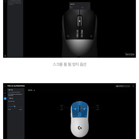
스크롤 휠 튐 방지 옵션