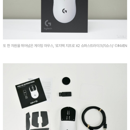
또 한 차원을 뛰어넘은 게이밍 마우스, '로지텍 지프로 X2 슈퍼스트라이크(지슈스)' ©INVEN