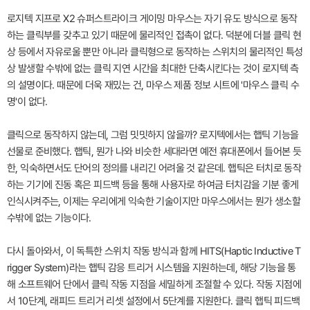
로지텍 지프로 X2 슈퍼스트라이크 게이밍 마우스는 자기 유도 방식으로 동작
하는 클릭부를 갖추고 있기 때문에 물리적인 접촉이 없다. 덕분에 더블 클릭 현
상 등에서 자유로울 뿐만 아니라 클릭형으로 동작하는 스위치의 물리적인 특성
상 발생할 수밖에 없는 클릭 지연 시간을 최대한 단축시킨다는 것이 로지텍 측
의 설명이다. 때문에 더욱 재밌는 건, 마우스 제품 정보 시트에 '마우스 클릭 수
명'이 없다.
클릭으로 동작하지 않는데, 그럼 밋밋하지 않을까? 로지텍에서는 햅틱 기능을
선물로 준비했다. 햅틱, 뭔가 나와 비슷한 세대라면 예전 휴대폰에서 들어본 듯
한, 익숙하면서도 단어의 정의를 내리긴 어려울 것 같은데. 햅틱은 터치로 동작
하는 기기에 진동 혹은 피드백 등을 통해 사용자로 하여금 터치감을 기분 좋게
인식시켜주는, 이제는 우리에게 익숙한 기술이지만 마우스에서는 뭔가 생소할
수밖에 없는 기능이다.
다시 돌아와서, 이 독특한 스위치 작동 방식과 함께 HITS(Haptic Inductive T
rigger System)라는 햅틱 감응 트리거 시스템을 지원하는데, 해당 기능을 통
해 소프트웨어 단에서 클릭 작동 지점을 세밀하게 조절할 수 있다. 작동 지점에
서 10단계, 래피드 트리거 리셋 설정에서 5단계를 지원한다. 클릭 햅틱 피드백