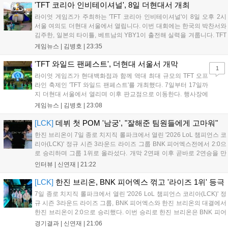
은 전년 대비 매출과 이용자 지표가 대폭 상승하는 성과를 냈습니
'TFT 코리아 인비테이셔널', 8일 더현대서 개최
다. 오는 10월 필리핀 마닐라에서 총상금 11만 달러 규모의 제4회
라이엇 게임즈가 주최하는 'TFT 코리아 인비테이셔널'이 8일 오후 2시
FWC 그랜드 파이널이 개최될 예정이며, 위메이드커넥트는 이를
서울 여의도 더현대 서울에서 열립니다. 이번 대회에는 한국의 박찬서와
통해 커뮤니티 중심의 장기 성장 모델을 지속할 방침입니다....
김주한, 일본의 타이틀, 베트남의 YBY1이 출전해 실력을 겨룹니다. TFT
는 소속팀 없이 개인 자격으로 참가하는 독특한 대회 구조를 가지며, 누
게임뉴스 |
김병호
|
23:35
구나 참여 가능한 '소파에서 왕관까지'라는 철학을 실천하고 있습니다.
17일까지 이어지는 이번 행사는 신규 세트 체험과 공연 등 다양한 즐길
'TFT 와일드 팬페스트', 더현대 서울서 개막
1
거리를 제공하며, 이후 현대백화점 판교점에서도 행사가 이어질 예정입
라이엇 게임즈가 현대백화점과 함께 역대 최대 규모의 TFT 오프
니다. 연말에는 라스베이거스 오픈이 개최됩니다....
라인 축제인 'TFT 와일드 팬페스트'를 개최했다. 7일부터 17일까
지 더현대 서울에서 열리며 이후 판교점으로 이동한다. 행사장에
는 체험, 스페셜, 무대 존이 마련됐으며 8일 오후 2시 인비테이셔
게임뉴스 |
김병호
|
23:08
널, 15일 오후 2시 스트리머 매치, 17일 오후 7시 30분 QWER 공
연 등 다채로운 일정이 준비되어 있다. 사전 예약은 조기 마감될
[LCK]
데뷔 첫 POM '남궁', "잘해준 팀원들에게 고마워"
만큼 큰 인기를 끌고 있다....
한진 브리온이 7일 종로 치지직 롤파크에서 열린 '2026 LoL 챔피언스 코
리아(LCK)' 정규 시즌 3라운드 라이즈 그룹 BNK 피어엑스전에서 2:0으
로 승리하며 그룹 1위로 올라섰다. 개막 2연패 이후 곧바로 2연승을 만
들어내면서 이어질 4라운드에 대한 기대감을 올렸다. 다음은 이날 데뷔
인터뷰 |
신연재
|
21:22
첫 POM을 수상한 '남궁' 남궁성훈의 POM 인터뷰 전문이다....
[LCK]
한진 브리온, BNK 피어엑스 꺾고 '라이즈 1위' 등극
7일 종로 치지직 롤파크에서 열린 '2026 LoL 챔피언스 코리아(LCK)' 정
규 시즌 3라운드 라이즈 그룹, BNK 피어엑스와 한진 브리온의 대결에서
한진 브리온이 2:0으로 승리했다. 이번 승리로 한진 브리온은 BNK 피어
엑스를 제치고 라이즈 그룹 1위로 올라섰다. 1세트, 한진 브리온이 '로머'
경기결과 |
신연재
|
21:06