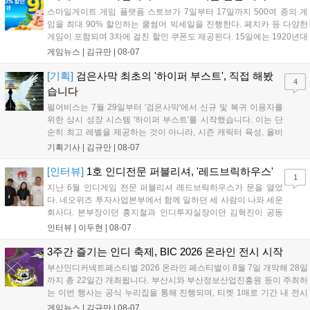
할 수 있다....
스마일게이트 게임 플랫폼 스토브가 7일부터 17일까지 500여 종의 게
임을 최대 90% 할인하는 쿨썸머 빅세일을 진행한다. 페치카 등 다양한
게임이 포함되며 3차에 걸친 할인 쿠폰도 제공된다. 15일에는 1920년대
경성 배경의 신작 그날의 신문이 출시되며, 15일부터 17일까지는 국내
게임뉴스 |
김규만
|
08-07
개발사 게임을 위한 시크릿 쿠폰도 추가 발행될 예정이다. 자세한 내용
은 공식 페이지에서 확인 가능하다....
[기획]
검은사막 최초의 '하이퍼 부스트', 직접 해봤
4
습니다
펄어비스는 7월 29일부터 '검은사막'에서 신규 및 복귀 이용자를
위한 상시 성장 시스템 '하이퍼 부스트'를 시작했습니다. 이는 단
순히 최고 레벨을 제공하는 것이 아니라, 시즌 캐릭터 육성, 올비
아 아카데미 수료, 아침의 나라 설화 진행 등 4단계 과정을 통해
기획기사 |
김규만
|
08-07
게임에 적응하며 공방합 750을 목표로 성장하는 구조입니다. 이
용자는 과제를 완수하며 동(V) 투발라 장비와 검은별 무기, 카라
[인터뷰]
1호 인디전문 퍼블리셔, '레드브릭하우스'
1
자드 장신구 등을 획득해 주요 콘텐츠에 진입할 수 있습니다....
지난 6월 인디게임 전문 퍼블리셔 레드브릭하우스가 문을 열었
다. 네오위즈 투자사업본부에서 함께 일하던 세 사람이 나와 세운
회사다. 본부장이던 홍지철과 인디투자실장이던 김혁진이 공동
대표를, 중국사업실장이던 이민정이 이사를 맡았다. 출범 한 달여
인터뷰 |
이두현
|
08-07
만에 위메이드맥스의 전략적 투자와 카카오벤처스 등 5개 벤처캐
피털의 재무적 투자가 연달아 들어왔다. 서비스 중인...
3주간 즐기는 인디 축제, BIC 2026 온라인 전시 시작
부산인디커넥트페스티벌 2026 온라인 페스티벌이 8월 7일 개막해 28일
까지 총 22일간 개최됩니다. 부산시와 부산정보산업진흥원 등이 주최하
는 이번 행사는 공식 누리집을 통해 진행되며, 티켓 1매로 기간 내 전시
작을 제한 없이 체험할 수 있습니다. 일반 및 루키 부문 등 다양한 인디게
게임뉴스 |
김규만
|
08-07