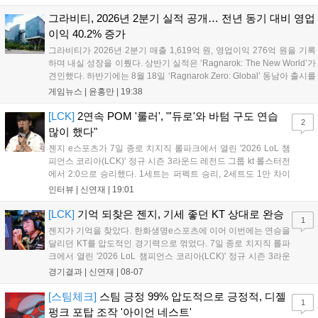
조우진의 로크를 중심으로 게임을 유리하게 풀어갔다. '...
그라비티, 2026년 2분기 실적 공개… 전년 동기 대비 영업
이익 40.2% 증가
그라비티가 2026년 2분기 매출 1,619억 원, 영업이익 276억 원을 기록
하며 내실 성장을 이뤘다. 상반기 실적은 ‘Ragnarok: The New World’가
견인했다. 하반기에는 8월 18일 ‘Ragnarok Zero: Global’ 동남아 출시를
시작으로 9월 3일 ‘달려라 헤베레케 EX’, 9월 22일 ‘갈바테인’ 등 다양한
게임뉴스 |
윤홍만
|
19:38
신작을 선보인다. 4분기에는 ‘쟈레코 아케이드 콜렉션’과 ‘라이트 오디세
이’ 출시가 예정돼 있으며, 2027년에는 ‘Ragnarok 3’ 등 대작을 글로벌
[LCK]
2연속 POM '룰러', "'듀로'와 바텀 구도 연습
2
출시할 계획이다. 그라비티는 조인트벤처 설립과 라그나로크 에코 시스
많이 했다"
템 구축을 통해 신성장 동력을 확보할 방침이다....
젠지 e스포츠가 7일 종로 치지직 롤파크에서 열린 '2026 LoL 챔
피언스 코리아(LCK)' 정규 시즌 3라운드 레전드 그룹 kt 롤스터전
에서 2:0으로 승리했다. 1세트는 퍼펙트 승리, 2세트도 1만 차이
를 벌리며 25분 만에 승리하면서 말 그대로 압도적인 경기력을 선
인터뷰 |
신연재
|
19:01
보였다. '룰러' 박재혁은 1세트 코그모, 2세트 이즈리얼로 맹활약
하며 POM에 선정됐...
[LCK]
기억 되찾은 젠지, 기세 좋던 KT 상대로 완승
1
젠지가 기억을 찾았다. 한화생명e스포츠에 이어 이번에는 연승을
달리던 KT를 압도적인 경기력으로 꺾었다. 7일 종로 치지직 롤파
크에서 열린 '2026 LoL 챔피언스 코리아(LCK)' 정규 시즌 3라운
드 레전드 그룹, kt 롤스터와 젠지 e스포츠의 대결에서 젠지가 압
경기결과 |
신연재
|
08-07
승을 거뒀다. 개막주까지만 해도 급격하게 흔들리던 젠지였지만,
기억을 되찾기라도 한 듯 1,...
[스팀체크]
스팀 긍정 99% 압도적으로 긍정적, 디젤
1
펑크 포탑 조작 '아이언 네스트'