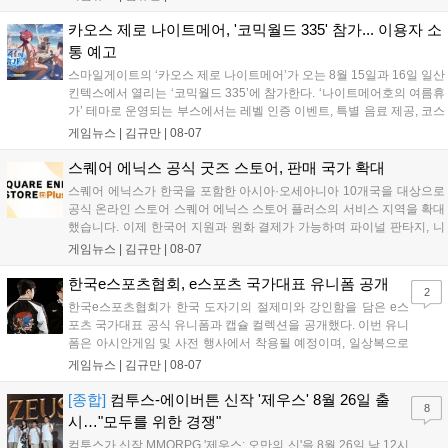
8월 16일까지 SNS를 통해 축하 메시지를 모집하며, 선정된 내용은 기념
영상 및 대형 전광판에 소개될 예정입니다....
카오스 제로 나이트메어, '코믹월드 335' 참가... 이용자 소
통 예고
스마일게이트의 ‘카오스 제로 나이트메어’가 오는 8월 15일과 16일 일산
킨텍스에서 열리는 ‘코믹월드 335’에 참가한다. ‘나이트메어호의 여름휴
가’ 테마로 운영되는 부스에서는 레벨 인증 이벤트, 특별 음료 제공, 코스
프레 모델 포토존 등 다채로운 행사가 진행된다. 유명 코스어 7인이 캐릭
게임뉴스 |
김규만
|
08-07
터로 변신해 이용자를 맞이하며, SNS 인증 시 추가 굿즈도 증정한다. 자
세한 정보는 공식 커뮤니티에서 확인 가능하다....
스퀘어 에닉스 공식 굿즈 스토어, 판매 국가 확대
스퀘어 에닉스가 한국을 포함한 아시아·오세아니아 10개국을 대상으로
공식 온라인 스토어 스퀘어 에닉스 스토어 플러스의 서비스 지역을 확대
했습니다. 이제 한국어 지원과 원화 결제가 가능하며 파이널 판타지, 니
어 등 주요 게임의 피규어, 굿즈를 구매할 수 있습니다. 신상품이 순차적
게임뉴스 |
김규만
|
08-07
으로 추가될 예정이며 이용자는 사이트에서 국가를 한국으로 설정해 이
용 가능합니다....
한국e스포츠협회, e스포츠 국가대표 유니폼 공개
2
한국e스포츠협회가 한국 도자기의 절제미와 강인함을 담은 e스
포츠 국가대표 공식 유니폼과 캡슐 컬렉션을 공개했다. 이번 유니
폼은 아시안게임 및 사전 행사에서 착용될 예정이며, 일상복으로
구성된 컬렉션은 오는 8월 28일부터 골스튜디오 공식 홈페이지
게임뉴스 |
김규만
|
08-07
와 무신사, 오프라인 매장에서 판매된다. 다만 아시안게임 결선에
서는 대회 규정에 따라 별도의 유니폼을 착용할 계획이다....
[종합]
컴투스-에이버튼 신작 '제우스' 8월 26일 출
8
시…"모두를 위한 경쟁"
컴투스가 신작 MMORPG '제우스: 오만의 신'을 8월 26일 낮 12시