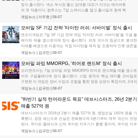
정식 출시한다. 넥슨 부사장 출신 김대훤 대표가 이끄는 에이버튼
의 첫 작품이다. 컴투스는 7일 쇼케이스를 열고 출시일과 함께 핵
심 콘텐츠, 유료화 정책, 운영 방향을 공개했다. 캐릭터명 선점은
게임뉴스 |
이두현
|
08-07
8월 13일 오후 8시 시작한다. '제우스: 오만의 신'은 최고신 제우스
의 오만으로 균열이...
모바일 SF 기갑 전략 '타이탄 러쉬: 서바이벌' 정식 출시
엔조이게임은 7일 SF 기갑 전략 게임 ‘타이탄 러쉬: 서바이벌’을 구글 플
레이와 애플 앱스토어에 정식 출시했다. 외계 괴수의 침공으로 붕괴한
미래를 배경으로 이용자는 직접 타이탄을 제작 및 조종하며 인류 생존을
위한 전투를 펼친다. 지휘관 모집, 피난처 운영, 연맹 협동 콘텐츠가 특징
게임뉴스 |
김규만
|
08-07
이며 출시를 기념해 접속 시 영웅 경험치와 다이아몬드 등 다양한 성장
지원 보상을 제공한다. 상세 내용은 공식 커뮤니티에서 확인 가능하다....
모바일 파밍 MMORPG, '히어로 랜드M' 정식 출시
오리엔조이는 7일 모바일 파밍 MMORPG 히어로 랜드M을 애플 앱스토
어와 구글플레이에 정식 출시했다. 스팀 원작의 핵심 재미를 모바일로
구현한 이 게임은 장비 수집과 조합을 통한 영웅 성장이 특징이며, 3개의
무기 스킬을 활용한 전략적 전투와 길드전 등 다양한 콘텐츠를 제공한
게임뉴스 |
김규만
|
08-07
다. 정식 출시를 기념해 사전예약자 50만 명 달성 보상을 포함한 다양한
혜택을 지급하며, 상세 내용은 공식 라운지에서 확인할 수 있다. 이용자
"하반기 실적 턴어라운드 목표" 데브시스터즈, 26년 2분기
는 게임 접속 및 주요 콘텐츠 플레이를 통해 성장을 지원받을 수 있다....
매출 527억 원
데브시스터즈가 2026년 2분기 매출 527억 원, 영업손실 160억 원을 기
록했다. 경영 쇄신으로 손실은 완화됐으며 3분기부터 재무 개선이 전망
된다. 쿠키런 클래식과 신작 쿠키런 키우기가 흥행 중이며, 쿠키런 키우
기는 13일 첫 업데이트를 시작으로 2주 간격의 콘텐츠를 제공한다. 또한
게임뉴스 |
김규만
|
08-07
9월 미국 로블록스 개발자 컨퍼런스에 참여해 IP 생태계를 확장할 계획