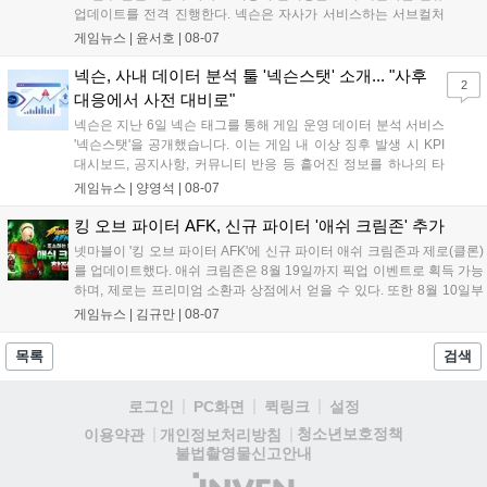
업데이트를 전격 진행한다. 넥슨은 자사가 서비스하는 서브컬처
게임 히간 이루실에 신규 서버 'world3'을 개설하고 신규 캐릭터
게임뉴스 |
윤서호
|
08-07
및 이벤트 스토리를 포함한 대규모 콘텐츠 업데이트를 적용했다.
이번 업데이트를 통해 어둠 속 서큐버스...
넥슨, 사내 데이터 분석 툴 '넥슨스탯' 소개... "사후
2
대응에서 사전 대비로"
넥슨은 지난 6일 넥슨 태그를 통해 게임 운영 데이터 분석 서비스
'넥슨스탯'을 공개했습니다. 이는 게임 내 이상 징후 발생 시 KPI
대시보드, 공지사항, 커뮤니티 반응 등 흩어진 정보를 하나의 타
임라인에 연결해 원인을 빠르게 파악하도록 돕는 관제 허브입니
게임뉴스 |
양영석
|
08-07
다. 현재 25개 이상의 프로젝트에 도입된 이 서비스는 사후 대응
중심의 운영 방식을 사전 대비 체계로 전환하며 데이터 기반의 효
킹 오브 파이터 AFK, 신규 파이터 '애쉬 크림존' 추가
율적인 의사결정을 지원하고 있습니다....
넷마블이 '킹 오브 파이터 AFK'에 신규 파이터 애쉬 크림존과 제로(클론)
를 업데이트했다. 애쉬 크림존은 8월 19일까지 픽업 이벤트로 획득 가능
하며, 제로는 프리미엄 소환과 상점에서 얻을 수 있다. 또한 8월 10일부
터 14일까지 럭키 엘피 이벤트로 론을, 13일부터 26일까지 트로피칼 아
게임뉴스 |
김규만
|
08-07
일랜드 이벤트로 펫 블레이즈와 팝시를 선보일 예정이다. 이번 업데이트
로 전략적 전투의 재미가 더욱 강화될 것으로 기대된다....
목록
검색
로그인
PC화면
퀵링크
설정
청소년보호정책
이용약관
개인정보처리방침
불법촬영물신고안내
(주)