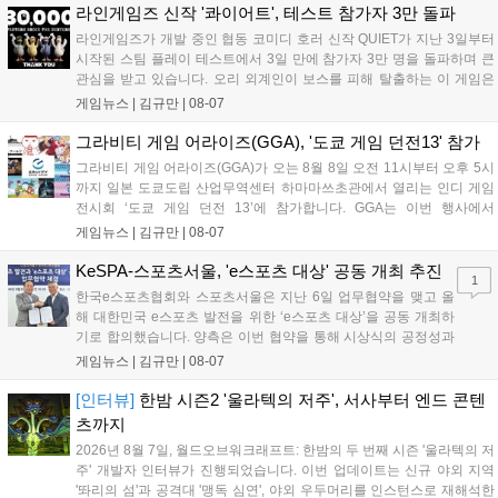
이다. 회사는 비용 효율화와 신작 흥행을 통해 하반기 실적 턴어라운드
라인게임즈 신작 '콰이어트', 테스트 참가자 3만 돌파
를 이끌 방침이다....
라인게임즈가 개발 중인 협동 코미디 호러 신작 QUIET가 지난 3일부터
시작된 스팀 플레이 테스트에서 3일 만에 참가자 3만 명을 돌파하며 큰
관심을 받고 있습니다. 오리 외계인이 보스를 피해 탈출하는 이 게임은
최대 4인 협동을 지원하며, 소음 관리와 물리 법칙을 활용한 전략적 플레
게임뉴스 |
김규만
|
08-07
이가 핵심입니다. 라인게임즈는 수집된 이용자 피드백을 반영해 게임성
을 개선 중이며, 상세 정보는 스팀 페이지에서 확인 가능합니다....
그라비티 게임 어라이즈(GGA), '도쿄 게임 던전13' 참가
그라비티 게임 어라이즈(GGA)가 오는 8월 8일 오전 11시부터 오후 5시
까지 일본 도쿄도립 산업무역센터 하마마쓰초관에서 열리는 인디 게임
전시회 ‘도쿄 게임 던전 13’에 참가합니다. GGA는 이번 행사에서
‘JALECO ARCADE COLLECTION’ 시리즈의 미공개 작품 12종을 최초
게임뉴스 |
김규만
|
08-07
공개하며, ‘다함께 쿠키요미. 월드 한국 Ver.’ 등 다양한 인디 게임을 선보
입니다. 시연 참여 관람객에게는 선착순으로 특별 굿즈를 증정하며, 인
KeSPA-스포츠서울, 'e스포츠 대상' 공동 개최 추진
1
디 게임 생태계 활성화와 신규 타이틀 반응 확인을 목표로 합니다....
한국e스포츠협회와 스포츠서울은 지난 6일 업무협약을 맺고 올
해 대한민국 e스포츠 발전을 위한 ‘e스포츠 대상’을 공동 개최하
기로 합의했습니다. 양측은 이번 협약을 통해 시상식의 공정성과
전문성을 강화하고 MZ세대를 겨냥한 미디어 영향력을 확대해 e
게임뉴스 |
김규만
|
08-07
스포츠 전 종목을 아우르는 대표 연례 행사로 육성할 계획입니다.
김영만 회장은 10년 만에 재추진되는 이번 시상식이 e스포츠의
[인터뷰]
한밤 시즌2 '울라텍의 저주', 서사부터 엔드 콘텐
성과와 가치를 널리 알리는 권위 있는 행사가 되도록 노력하겠다
츠까지
고 밝혔습니다....
2026년 8월 7일, 월드오브워크래프트: 한밤의 두 번째 시즌 '울라텍의 저
주' 개발자 인터뷰가 진행되었습니다. 이번 업데이트는 신규 야외 지역
'똬리의 섬'과 공격대 '맹독 심연', 야외 우두머리를 인스턴스로 재해석한