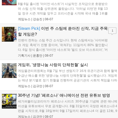
8월 6일 출시된 '아이언 네스트'가 사실적인 조작감으로 호평받으
며 스팀 신작 매출 상위권에 올랐습니다. '이터널 리턴'은 8월 13
일 정규 시즌 개막을 앞두고 프리시즌을 시작해 국내 매출 1위를
기록했습니다. 25주년을 맞은 '고스트 리콘' 시리즈는 8월 6일 쇼
게임뉴스 |
강승진
|
08-07
케이스와 함께 대규모 할인을 진행하며 순위가 급상승했고, 신작
'마블 투혼: 파이팅 소울즈'와 레트로 수리 시뮬레이션 '리스토
[Steam Pick]
이번 주 스팀에 쏟아진 신작, 지금 주목
1
리'도 스팀에 정식 출시되었습니다....
할 게임은?
인벤이 전하는 스팀 주간 소식입니다. 현재 스팀에서는 '사이버펑
크 게임 축제'가 진행 중이며, '위쳐3'는 11일까지 80% 할인합니
다. 6일 정식 출시된 '아이언 네스트'와 '필드 오브 미스트리아', '커
세어 코브'가 호평받고 있습니다. 한편, 7일 출시된 '마블 투혼'은
기획기사 |
윤홍만
|
08-07
태그 시스템에 대한 호불호가 갈리며 복합적 평가를 기록 중입니
다. 유비소프트의 '고스트리콘: 와일드랜드'는 7년 만의 대규모 업
게임위, '생명나눔 사랑의 단체헌혈' 실시
데이트 '라스트 라이츠'와 함께 95% 할인 중입니다....
게임물관리위원회는 8월 7일 부산 센텀지구 16개 유관기관과 함께 혈액
수급난 해소를 위한 '생명나눔 사랑의 단체헌혈'을 실시했습니다. 게임위
는 매년 분기별로 정기 헌혈을 진행하며 공공기관의 사회적 책임을 다하
고 있으며, 이번 행사에는 영화진흥위원회 등 14개 기관 임직원이 동참
게임뉴스 |
김규만
|
08-07
해 생명 나눔을 실천했습니다. 서태건 위원장은 이웃의 생명을 지키는
따뜻한 실천에 참여한 모든 임직원에게 감사의 뜻을 전하며 헌혈 문화
30주년 기념! '페르소나' 애니메이션 전편 유튜브 방영
확산에 앞장섰습니다....
세가퍼블리싱코리아가 페르소나 시리즈 30주년을 기념해 관련 애니메
이션을 유튜브에서 무료 공개합니다. 8월 31일까지 극장판 페르소나3 4
편을 시작으로, 8월 18일부터 9월 17일까지 페르소나4 더 골든 12화, 9
월 15일부터 10월 14일까지 페르소나5 시리즈가 순차 공개됩니다. 또한
게임뉴스 |
김규만
|
08-07