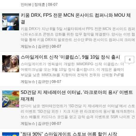
'소굴'을 포함합니다. 개발진은 하우징 시스템 개선 및 신화+ 던전 로테이
인터뷰 |
정재훈
|
08-07
션, 공격대 보상 강화 등을 예고하며, 한국 팬들의 열정적인 성원에 감사
를 표했습니다....
키움 DRX, FPS 전문 MCN 온사이드 컴퍼니와 MOU 체
결
키움 DRX가 지난 8월 5일 서울타워에서 FPS 전문 MCN 온사이드 컴퍼
니와 e스포츠 콘텐츠 강화를 위한 업무 협약을 체결했다. 양사는 이번 협
약을 통해 키움 DRX의 발로란트 선수단 IP와 온사이드 컴퍼니의 크리에
이터 네트워크를 결합하여 정규 및 특별 콘텐츠를 공동 기획한다. 또한
게임뉴스 |
김규만
|
08-07
디지털 콘텐츠 제작을 넘어 팬들이 직접 참여하는 오프라인 행사 등 온·
오프라인 연계 프로그램을 순차적으로 선보이며 e스포츠 생태계 확장에
스마일게이트 신작 '이클립스', 9월 10일 정식 출시
4
나설 계획이다....
스마일게이트가 엔픽셀이 개발한 MMORPG 신작 이클립스: 더
어웨이크닝을 오는 9월 10일 정식 출시합니다. 이 게임은 플레이
부담을 낮춘 MMOLite를 지향하며 전략적 전투와 선택형 PvP를
특징으로 합니다. 현재 공식 홈페이지와 앱 마켓에서 사전등록을
게임뉴스 |
김규만
|
08-07
진행 중이며 참여자에게는 초월 소환권 등 다양한 보상을 제공합
니다. 또한 카카오톡 채널 추가 시 주차별 스페셜 쿠폰과 한정 스
SD건담 지 제네레이션 이터널, '라크로아의 용사' 이벤트
킨, 경품 이벤트 등 풍성한 혜택을 마련해 이용자들의 기대를 모
재개최
으고 있습니다....
반다이 남코 엔터테인먼트가 ‘SD건담 지 제네레이션 이터널’에서 스토
리 이벤트 ‘SD건담 외전Ⅰ 지크 지온 편 라크로아의 용사’를 재개최한다.
보스 배틀로 카드다스 코인을 얻고 강적 습격 이벤트로 SSR 나이트 건
담을 획득할 수 있다. 로그인 보너스로 최대 다이아 3,000개를 지급하며,
게임뉴스 |
김규만
|
08-07
8월 31일까지 실물대 유니콘 건담 입상 피날레를 기념해 SSR 유닛을 전
원 증정한다. 또한 9월 30일까지 공식 유튜브에서 특별 프로그램을 시청
"최대 90%" 스마일게이트 스토브 여름 할인 시작