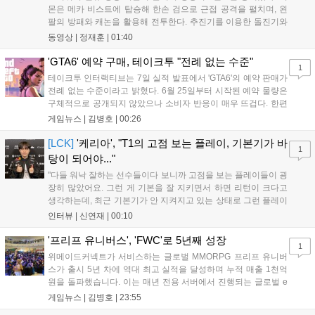
몬은 메카 비스트에 탑승해 한손 검으로 근접 공격을 펼치며, 왼
팔의 방패와 캐논을 활용해 전투한다. 추진기를 이용한 돌진기와
참격 형태의 궁극기를 보유했고, 메카 파괴 시 맨몸으로 기관총을
동영상 |
정재훈
|
01:40
사용하는 특징이 있다. 디몬은 오는 8월 12일 시작되는 시즌4 부
산의 영웅들 업데이트를 통해 정식 출시될 예정이다....
'GTA6' 예약 구매, 테이크투 "전례 없는 수준"
1
테이크투 인터랙티브는 7일 실적 발표에서 'GTA6'의 예약 판매가
전례 없는 수준이라고 밝혔다. 6월 25일부터 시작된 예약 물량은
구체적으로 공개되지 않았으나 소비자 반응이 매우 뜨겁다. 한편
11월 19일 PS5와 Xbox 시리즈 X|S로 정식 출시될 예정이며, 록
게임뉴스 |
김병호
|
00:26
스타 게임즈는 한국 시각 28일 오전 4시 넷플릭스를 통해 장편 영
상 'Grand Theft Auto VI: An Extended Look'을 최초 공개할 계획
[LCK]
'케리아', "T1의 고점 보는 플레이, 기본기가 바
1
이다....
탕이 되어야..."
"다들 워낙 잘하는 선수들이다 보니까 고점을 보는 플레이들이 굉
장히 많았어요. 그런 게 기본을 잘 지키면서 하면 리턴이 크다고
생각하는데, 최근 기본기가 안 지켜지고 있는 상태로 그런 플레이
를 추구하다 보니까 팀적으로 안 좋은 사고가 계속 많이 났던 것
인터뷰 |
신연재
|
00:10
같습니다." T1은 6일 서울 종로구 치지직 롤파크에서 열린 '2026
LoL 챔피언스 코리아(LCK)'...
'프리프 유니버스', 'FWC'로 5년째 성장
1
위메이드커넥트가 서비스하는 글로벌 MMORPG 프리프 유니버
스가 출시 5년 차에 역대 최고 실적을 달성하며 누적 매출 1천억
원을 돌파했습니다. 이는 매년 전용 서버에서 진행되는 글로벌 e
스포츠 대회 FWC의 영향이 큽니다. FWC는 이용자가 동일한 조
게임뉴스 |
김병호
|
23:55
건에서 시즌을 함께 즐기는 구조로, 올해 4월 시작된 FWC 2026