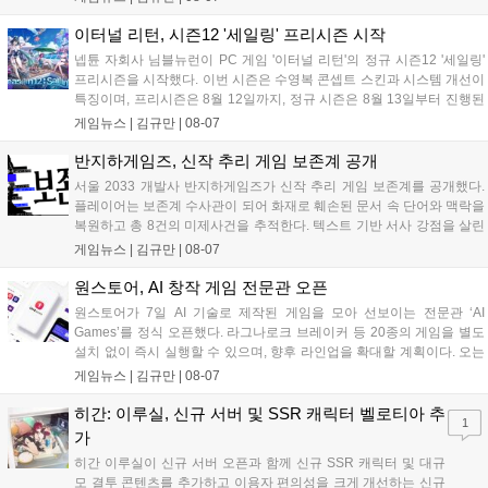
임을 선보이며 개발자와의 소통 기능도 제공합니다. 장소 제약 없이 전
세계 누구나 참여 가능한 이번 행사는 역대 최대 규모로 열려 인디게임
이터널 리턴, 시즌12 '세일링' 프리시즌 시작
생태계 확장에 기여할 전망입니다....
넵튠 자회사 님블뉴런이 PC 게임 '이터널 리턴'의 정규 시즌12 '세일링'
프리시즌을 시작했다. 이번 시즌은 수영복 콘셉트 스킨과 시스템 개선이
특징이며, 프리시즌은 8월 12일까지, 정규 시즌은 8월 13일부터 진행된
다. 실험체 관찰일지 추가와 후반부 전략 강화를 위한 다중 크로노 스피
게임뉴스 |
김규만
|
08-07
어 도입 등 다양한 업데이트와 풍성한 이벤트가 마련되어 이용자들의 기
대를 모으고 있다....
반지하게임즈, 신작 추리 게임 보존계 공개
서울 2033 개발사 반지하게임즈가 신작 추리 게임 보존계를 공개했다.
플레이어는 보존계 수사관이 되어 화재로 훼손된 문서 속 단어와 맥락을
복원하고 총 8건의 미제사건을 추적한다. 텍스트 기반 서사 강점을 살린
이번 게임은 정보 조합과 사건 재구성이 핵심이며, 현재 스팀 상점 페이
게임뉴스 |
김규만
|
08-07
지가 공개되었다. 반지하게임즈는 2027년 상반기 정식 출시를 목표로
개발에 박차를 가하고 있다....
원스토어, AI 창작 게임 전문관 오픈
원스토어가 7일 AI 기술로 제작된 게임을 모아 선보이는 전문관 ‘AI
Games’를 정식 오픈했다. 라그나로크 브레이커 등 20종의 게임을 별도
설치 없이 즉시 실행할 수 있으며, 향후 라인업을 확대할 계획이다. 오는
11일부터는 게임 실행 시 할인 쿠폰을 지급하는 오픈 기념 이벤트도 진
게임뉴스 |
김규만
|
08-07
행된다. 이번 서비스는 누구나 AI를 활용해 게임을 제작하고 유통할 수
있는 환경을 조성해 창작자와 이용자 모두에게 새로운 경험을 제공할 것
히간: 이루실, 신규 서버 및 SSR 캐릭터 벨로티아 추
1
으로 기대된다....
가
히간 이루실이 신규 서버 오픈과 함께 신규 SSR 캐릭터 및 대규
모 결투 콘텐츠를 추가하고 이용자 편의성을 크게 개선하는 신규