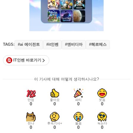
TAGS:
#ai 에이전트
#it인벤
#엔비디아
#헤르메스
IT인벤 바로가기
이 기사에 대해 어떻게 생각하시나요?
만점
좋아요
파티
웃음
0
0
0
0
씬나
후속기사+
울음
녹는다
0
0
0
0