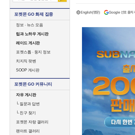
English(영문)
Google 선호 출처
포켓몬 GO 화제 집중
정보 · 뉴스 모음
팁과 노하우 게시판
레이드 게시판
포켓스톱 · 둥지 정보
치지직 팟벤
SOOP 게시판
포켓몬 GO 커뮤니티
자유 게시판
└
질문과 답변
└
친구 찾기
포켓몬 자랑 갤러리
팬아트 갤러리