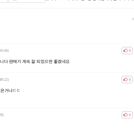
16:44)
공감
비공
0
니다 판매가 계속 잘 되었으면 좋겠네요
48:22)
공감
비공
0
맺은거냐ㄷㄷ
28)
공감
비공
0