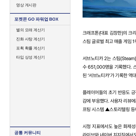
영상 게시판
포켓몬 GO 파워업 BOX
별의 모래 계산기
크래프톤(대표 김창한)의 크리에이
진화 사탕 계산기
스팀 글로벌 최고 매출 게임 1
포획 확률 계산기
타입 상성 계산기
서브노티카 2는 스팀(Steam)
수 651,000명을 기록했다.
된 ‘서브노티카’가 기록한 역대 
플레이어들의 초기 반응도 긍정
감에 부응했다. 사용자 리뷰에
프팅 시스템 ▲스토리텔링 등이
시청 지표에서도 높은 화제성을
공통 커뮤니티
라이브와 네이버 치지직에서도 각