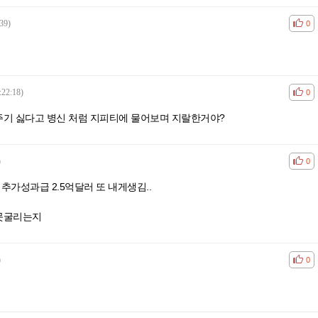
39)
공감
비공
0
:22:18)
공감
비공
0
주기 싫다고 병신 처럼 지피티에 물어보며 지랄한거야?
)
공감
비공
0
 추가성과급 2.5억달러 또 내게생김..
 못굴리는지
)
공감
비공
0