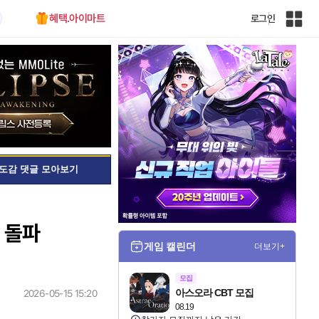
혜택.아이마트
로그인
인
벤
전
체
사
이
트
맵
도감 댓글 모아보기
 돌파
게임 캘린더
더보기+
모집
아스오라 CBT 모집
2026-05-15 15:20
08.19