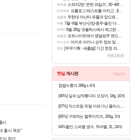
스위치2판 ‘몬헌 와일즈’, 30~40fps 목표 추정
해외겜
프롤로그 테스트를 마치고.. (feat. 리아)
리밋제로
무한대 아난타 유출과 앞으로의 예상 (루머)
섭컬겜
7월~8월 부산-단양-충주-울진 다녀왔어요~
여행
8월 28일 넷플릭스에서 예고편 공개 예정
GTA6
포트나이트에서 명일방주 엔드필드 [펠리카] 판매 예정
섭컬겜
아키츠 아키나 성우 정보 및 주요 필모
아스오라
[무무기획 · 새출발] 기간 한정 의뢰 이벤트
명조
새로고침
핫딜
게시판
더보기+
찹쌀누룽지 288g x 4개
[40%] 실속 납작롱다리 오징어, 18g, 10개
[67%] 익스트림 듀얼 아르기닌 플러스, 120정, 1개
가
[65%] 구워먹는 할루미치즈, 200g, 3개
 출시
64%할인 스파클 생수, 무라벨, 2L, 24개
내 출시 목표"
나조이 참가