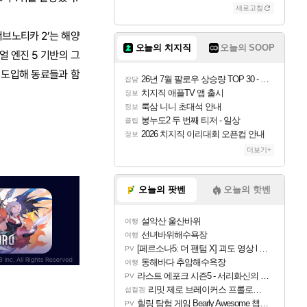
새로고침
‘서브노티카 2’는 해양
오늘의 치지직
오늘의 SOOP
얼 엔진 5 기반의 그
를 도입해 동료들과 함
26년 7월 팔로우 상승량 TOP 30 - 월간 치지직
잡담
치지직 애플TV 앱 출시
정보
룩삼 니니 초대석 안내
정보
봉누도2 두 번째 티저 - 일상
클립
2026 치지직 이리대회 오픈컵 안내
정보
더보기+
오늘의 팟벤
오늘의 핫벤
설악산 울산바위
여행
선녀바위해수욕장
여행
[페르소나5: 더 팬텀 X] 괴도 영상 l 타카마키 안·댄싱 스타
PV
동해바다 추암해수욕장
여행
라스트 에포크 시즌5 - 서리화신의 분노 티저
PV
리밋 제로 브레이커스 프롤로그 테스트 후기 영상 업로드
섭컬겜
힐링 탐험 게임 Bearly Awesome 챕터 1 트레일러
PV