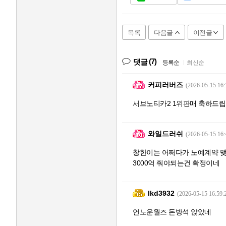
목록
다음글
이전글
(7)
댓글
등록순
|
최신순
커피러버즈
(2026-05-15 16:
서브노티카2 1위판매 축하드립
와일드러쉬
(2026-05-15 16:
창한이는 어쩌다가 노예계약 
3000억 줘야되는건 확정이네
Ikd3932
(2026-05-15 16:59:
언노운월즈 돈방석 앉았네