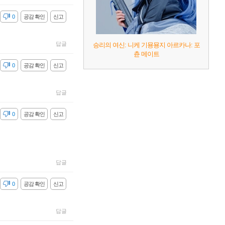
감
0
공감 확인
신고
답글
승리의 여신: 니케 기묭묭지 아르카나: 포
츈 메이트
감
0
공감 확인
신고
답글
감
0
공감 확인
신고
답글
감
0
공감 확인
신고
답글