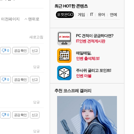
최근 HOT한 콘텐츠
포켓몬GO
게임
IT
유머
연예
이전페이지
맨위로
PC 견적이 궁금하다면?
새로고침
IT인벤 견적게시판
감
0
공감 확인
신고
매일매일,
인벤 출석체크!
답글
주사위 굴리고 포인트!
인벤 마블
감
0
공감 확인
신고
추천 코스프레 갤러리
답글
감
0
공감 확인
신고
답글