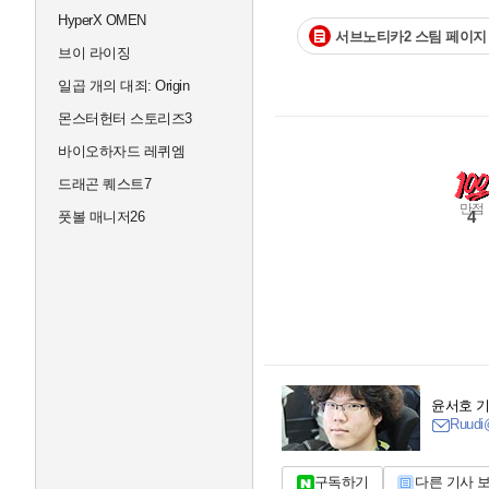
HyperX OMEN
서브노티카2 스팀 페이지
브이 라이징
일곱 개의 대죄: Origin
몬스터헌터 스토리즈3
바이오하자드 레퀴엠
드래곤 퀘스트7
만점
4
풋볼 매니저26
윤서호 
Ruudi@
구독하기
다른 기사 