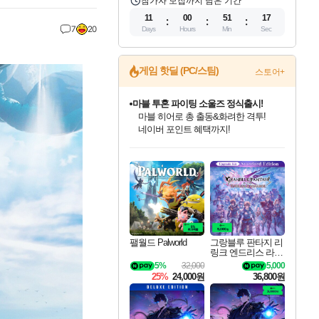
참가자 모집까지 남은 기간
11
00
51
16
7
20
Days
Hours
Min
Sec
게임 핫딜 (PC/스팀)
스토어+
마블 투혼 파이팅 소울즈 정식출시!
마블 히어로 총 출동&화려한 격투!
네이버 포인트 혜택까지!
인벤게임즈 8월 특별 할인!
드래곤소드: 어웨이크닝 입점!
문명 7 특별 할인!
귀무자: 검의 길 예약 판매 중!
비스트 오브 리인카네이션 정식 출시!
커세어 코브 출시 기념 할인!
더 렐릭 퍼스트 가디언 정식 출시
베데스다 40주년 기념 할인 중!
캡콤 프렌차이즈 할인 진행 중!
캡콤 일부 상품 상시 할인
스타워즈 은하계 레이서
로블록스 기프트 카드 공식 입점
인기 퍼블리셔 모음!
스팀으로 만나는 드래곤소드!
조선&고려 DLC 출시 예정
10% 할인과
게임프릭 신작 IP
해적'섬'을 발전시키자!
설화x하드코어 액션!
베데스다의 명작들을
몬헌, 바하 등 인기 IP를
몬헌 와일즈 & 드래곤즈 도그마2
인벤게임즈에서 10% 추가 적립
Robux를 가장 안전하고
최대 90% 할인가를 만나보세요!
네이버혜택과 함께 만나보세요!
50%할인&추가 적립까지!
이니&베니 혜택까지!
네이버 혜택가와 함께 예약하세요!
할인&네이버혜택으로 만나보세요!
네이버페이 혜택과 만나보세요!
40주년 프로모션으로 만나보세요!
할인가에 만나보세요!
일부 에디션 상시 할인!
혜택으로 예약 판매 중
편안하게 충전하세요
팰월드 Palworld
그랑블루 판타지 리
링크 엔드리스 라그
나로크 업그레이드
5%
32,000
5,000
킷 Granblue Fantasy
25%
24,000원
36,800원
Relink Endless Ragn
arok Upgrade Kit DL
C