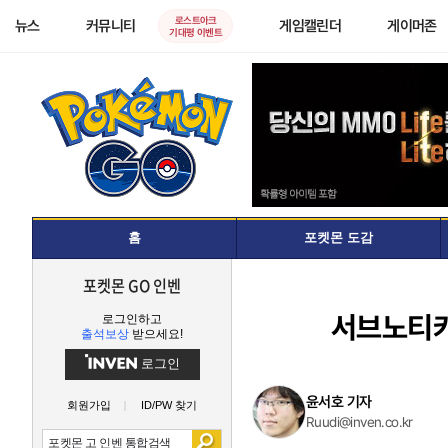
로스트아크
뉴스
커뮤니티
게임캘린더
게이머존
기대평 이벤트
홈
포켓몬 도감
포켓몬 GO 인벤
서브노티카2
로그인하고
출석보상
받으세요!
로그인
윤서호 기자
회원가입
ID/PW 찾기
Ruudi@inven.co.kr