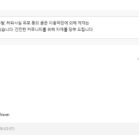
/inven
6-02-07)