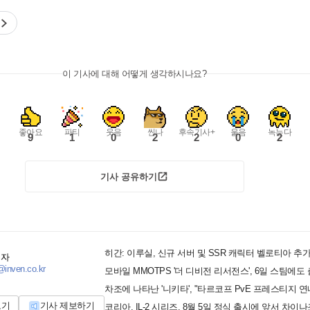
이 기사에 대해 어떻게 생각하시나요?
좋아요
파티
웃음
씬나
후속기사+
울음
녹는다
9
1
0
2
2
0
2
기사 공유하기
히간: 이루실, 신규 서버 및 SSR 캐릭터 벨로티아 추
기자
inven.co.kr
모바일 MMOTPS '더 디비전 리서전스', 6일 스팀에도
차조에 나타난 '니키타', "타르코프 PvE 프레스티지 연
보기
기사 제보하기
코리아. IL-2 시리즈, 8월 5일 정식 출시에 앞서 차이