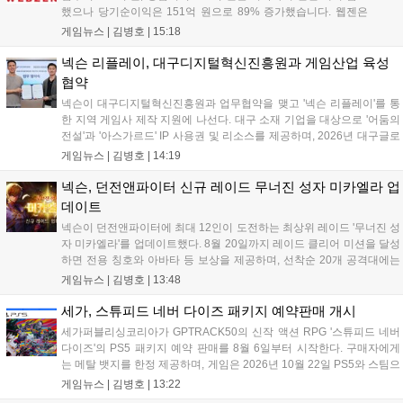
했으나 당기순이익은 151억 원으로 89% 증가했습니다. 웹젠은
하반기부터 신작 공세를 예고하며 전략게임 '프로젝트 D1'의 정보
게임뉴스 |
김병호
|
15:18
공개와 '게이트 오브 게이츠'의 추가 정보를 발표할 계획입니다.
또한 '테르비스'는 일본 코미케에 출품하며 해외 시장 공략을 강화
넥슨 리플레이, 대구디지털혁신진흥원과 게임산업 육성
합니다. 김태영 대표는 내년 신작 출시를 위해 하반기 적극적인
협약
사업 일정을 추진하고 주주가치 제고에 힘쓰겠다고 밝혔습니
넥슨이 대구디지털혁신진흥원과 업무협약을 맺고 '넥슨 리플레이'를 통
다....
한 지역 게임사 제작 지원에 나선다. 대구 소재 기업을 대상으로 '어둠의
전설'과 '아스가르드' IP 사용권 및 리소스를 제공하며, 2026년 대구글로
벌게임센터 제작지원 사업으로 추진된다. 넥슨은 심사에 직접 참여해 완
게임뉴스 |
김병호
|
14:19
성도 높은 신작 발굴을 도울 예정이며, 향후 지역 게임산업과의 동반 성
장을 위한 협력을 지속 확대해 나갈 방침이다....
넥슨, 던전앤파이터 신규 레이드 무너진 성자 미카엘라 업
데이트
넥슨이 던전앤파이터에 최대 12인이 도전하는 최상위 레이드 '무너진 성
자 미카엘라'를 업데이트했다. 8월 20일까지 레이드 클리어 미션을 달성
하면 전용 칭호와 아바타 등 보상을 제공하며, 선착순 20개 공격대에는
명예 보상을 지급한다. 또한 9월 10일까지 서비스 21주년 기념 이벤트가
게임뉴스 |
김병호
|
13:48
진행되어 전직 변경의 서와 아바타 풀세트 등을 증정하며, 낚시 미니게
임인 아라드 수족관 메이커를 통해 다양한 아이템을 교환할 수 있다. 상
세가, 스튜피드 네버 다이즈 패키지 예약판매 개시
세 정보는 공식 홈페이지에서 확인 가능하다....
세가퍼블리싱코리아가 GPTRACK50의 신작 액션 RPG '스튜피드 네버
다이즈'의 PS5 패키지 예약 판매를 8월 6일부터 시작한다. 구매자에게
는 메탈 뱃지를 한정 제공하며, 게임은 2026년 10월 22일 PS5와 스팀으
로 정식 출시된다. 좀비 주인공 데이비가 보디 해킹과 스타일 이트 능력
게임뉴스 |
김병호
|
13:22
을 활용해 이세계 던전을 공략하는 하극상 액션이 특징이며, 디지털 디