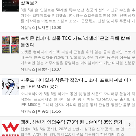
살펴보기
8월 5일 솔: 인챈트는 50레벨 특수 던전 '천궁의 성역'과 신규 수집을 추
가하는 업데이트를 진행했습니다. 영웅 스킬북으로 영웅 장비 선택 상자
를 제작하는 이벤트로 스킬북 소모가 급증했고, 신성 및 저주 주문서 가
격은 소폭 상승했습니다. 나인 코어 시세는 보합세를 유지 중이며, 신의
게임뉴스 |
박재훈
|
16:08
탑 관련 아이템은 사냥터 발견으로 가격이 안정화되었습니다. 상급 재료
수요는 늘었으나 일반 재료는 현상을 유지하고 있으며, 영웅 등급 장비
포켓몬 컴퍼니, 실물 TCG 카드 '리셀러' 근절 위해 칼 빼
와 무기는 서버별로 등락을 보이고 있습니다....
들었다
포켓몬 컴퍼니가 카드팩 리셀러 근절을 위해 일본 공식 온라인 스토어
내 구매 인증 절차를 강화했다. 앞으로 30주년 기념팩 등 특정 상품을 구
매하려면 일본 거주자임을 증명하는 마이넘버카드 기반 디지털 신분증
이 필수다. 해당 상품들은 온라인 추첨제로만 판매되며, 이번 조치는 과
게임뉴스 |
윤홍만
|
16:07
도한 가격 급등을 막기 위한 특단의 대책이다. 향후 포켓몬 컴퍼니의 이
러한 정책이 시장 물량 안정화에 어떤 영향을 미칠지 업계의 이목이 쏠
사운드 디테일과 착용감 잡았다... 소니, 프로페셔널 이어
리고 있다....
폰 'IER-M500' 공개
소니코리아가 8월 6일 라이브 공연 및 정밀 사운드 모니터링 환경에 최
적화된 프로페셔널 인이어 모니터링 이어폰 'IER-M500'을 출시했다.
IER-M500은 모니터 엔지니어와의 협업을 통해 완성된 정밀한 음향 설
계와 뛰어난 수동 차음 성능을 갖춰, 외부 소음이 많은 환경에서도 디테
게임뉴스 |
백승철
|
15:55
일한 사운드를 전달하는 것이 특징이다. 인체공학적 디자인과 독자적인
피팅 서포터를 적용해 장시간 착용 시에도 안정적이고 편안한 환경을 제
웹젠, 상반기 영업수익 773억 원…순이익 89% 증가
6
공한다....
웹젠이 8월 6일 공시한 2026년 상반기 실적은 신작 공백으로 영
업수익 773억 원, 영업이익 110억 원을 기록하며 전년 대비 감소