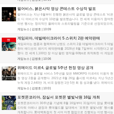
앞두고 있으며, 프로젝트 본파이어는 이번 행사를 통해 처음으로
베일을 벗는다. 또한 북미 스튜디오가 개발 중인 길드워3는 B2B
펄어비스, 붉은사막 영상 콘테스트 수상작 발표
관에 출품되어 글로벌 시장 공략에 나선다. 엔씨는 이번 행사를
펄어비스는 지난 6월부터 진행한 붉은사막 글로벌 영상 콘테스트 '비욘
통해 전 세계 이용자와의 접점을 확대하고 신작에 대한 기대감을
드 디 어비스'의 수상작 10편을 발표했습니다. 전 세계 이용자가 참여한
극대화할 계획이다....
이번 행사는 창의적인 플레이와 스토리텔링을 기준으로 선정되었으며,
수상자들에게는 펄어비스 사옥 '홈 원' 초청 혜택과 기념 주화 및 굿즈가
게임뉴스 |
김병호
|
10:09
제공될 예정입니다. 붉은사막은 광활한 오픈월드 파이웰을 배경으로 주
인공 클리프의 여정을 담은 액션 어드벤처 게임으로 기대를 모으고 있습
게임피아, 데빌메이크라이 5 스위치 2판 예약판매
니다....
게임피아는 캡콤과 협력하여 닌텐도 스위치 2용 데빌메이크라이 5 데빌
헌터 에디션의 패키지 예약판매를 2026년 8월 7일부터 시작한다고 밝
혔다. 전 세계 1,100만 장 이상 팔린 명작을 60fps로 최적화한 이 게임은
한국어를 공식 지원하며, 본편 외 다양한 추가 콘텐츠가 포함된다. 국내
게임뉴스 |
김병호
|
10:06
정식 발매일은 2026년 8월 28일이며, 예약판매는 소프라노 등 온라인
쇼핑몰에서 진행된다. 청소년 이용 불가 등급이다....
위메이드 미르4, 글로벌 5주년 헌정 영상 공개
위메이드가 글로벌 서비스 5주년을 맞은 MMORPG 미르4의 이용자 헌
정 영상 2종을 공개했다. 2021년 8월 26일 출시된 미르4는 지난 5년간
누적 계정 2,440만 개, 비곡 점령전 1만 5천 회 등 성과를 냈다. 위메이드
는 감사의 의미를 담은 오리지널 음원 뮤직비디오와 성과 정리 영상을
게임뉴스 |
김병호
|
10:01
공식 유튜브에 공개했으며, 향후 꾸준한 업데이트로 이용자와 함께 성장
하겠다는 의지를 밝혔다....
포켓몬코리아, 잠실서 포켓몬 별빛낙원 16일 개최
포켓몬코리아가 30주년을 기념해 8월 16일부터 31일까지 잠실 롯데월
드타워 아레나 광장과 롯데월드몰 일대에서 ‘포켓몬 별빛낙원’ 행사를
개최합니다. 롯데백화점의 첫 서머 마켓 협업으로 진행되는 이번 행사는