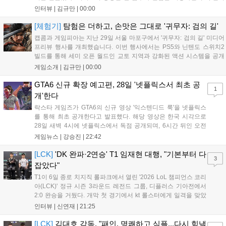
적인 검극 액션과 '무너뜨리기 일섬'을 더해 전투의 깊이를 더했다. 개발
인터뷰 |
김규만
|
00:00
진은 정해진 공략법 대신 플레이어의 선택에 따른 사무라이 액션을 구현
하고자 했으며, 실제 검술 전문가의 모션 캡처를 통해 리얼리티를 극대
[체험기]
탐험은 더하고, 손맛은 그대로 '귀무자: 검의 길'
화했다. 세계관을 새롭게 재구성한 이번 신작은 기존 시리즈와 설정은
캡콤과 게임피아는 지난 29일 서울 마포구에서 '귀무자: 검의 길' 미디어
다르지만, 특유의 통쾌한 손맛과 다크 판타지 분위기를 충실히 담아내어
프리뷰 행사를 개최했습니다. 이번 행사에서는 PS5와 닌텐도 스위치2
시리즈 팬과 신규 이용자 모두에게 새로운 재미를 선사할 예정이다....
빌드를 통해 세미 오픈 월드인 교토 지역과 강화된 액션 시스템을 공개
했습니다. 주인공 미야모토 무사시가 오니를 정화하는 과정을 담았으며,
게임소개 |
김규만
|
00:00
패링과 혼 흡수 등 전략적 전투 요소가 특징입니다. 정식 출시를 앞두고
탄탄한 게임성을 선보여 기대감을 높였습니다....
GTA6 신규 확장 예고편, 28일 '넷플릭스서 최초 공
1
개'한다
락스타 게임즈가 GTA6의 신규 영상 '익스텐디드 룩'을 넷플릭스
를 통해 최초 공개한다고 발표했다. 해당 영상은 한국 시각으로
28일 새벽 4시에 넷플릭스에서 독점 공개되며, 6시간 뒤인 오전
10시부터 공식 유튜브와 홈페이지에서도 확인할 수 있다. 기존보
게임뉴스 |
강승진
|
22:42
다 게임플레이 비중이 클 것으로 기대되는 가운데, 넷플릭스와의
이례적인 협업이 향후 게임 마케팅 방식에 어떤 변화를 가져올지
[LCK]
'DK 완파·2연승' T1 임재현 대행, "기본부터 다
3
전 세계 팬들의 이목이 쏠리고 있다....
잡았다"
T1이 6일 종로 치지직 롤파크에서 열린 '2026 LoL 챔피언스 코리
아(LCK)' 정규 시즌 3라운드 레전드 그룹, 디플러스 기아전에서
2:0 완승을 거뒀다. 개막 첫 경기에서 kt 롤스터에게 일격을 맞았
지만, 젠지 e스포츠의 홈 경기에서 원정 승리를 챙기며 분위기를
인터뷰 |
신연재
|
21:25
다잡은 T1은 이날 게임에서는 경기력이 완전히 제 궤도에 오른 듯
한 모습이었다. 다음은...
[LCK]
김대호 감독, "패인, 명쾌하고 심플...다시 힘낼