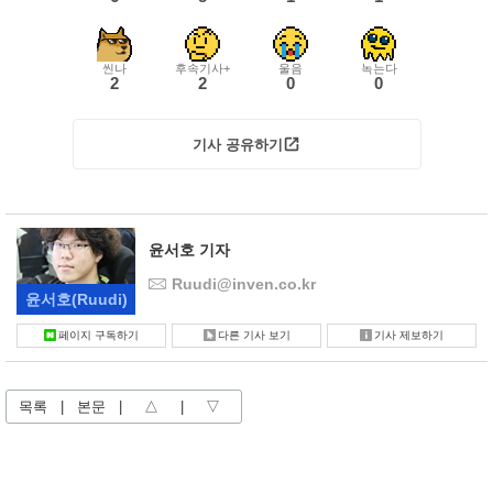
씬나
후속기사+
울음
녹는다
2
2
0
0
기사 공유하기
윤서호 기자
Ruudi@inven.co.kr
윤서호
(Ruudi)
페이지 구독하기
다른 기사 보기
기사 제보하기
목록
|
본문
|
△
|
▽