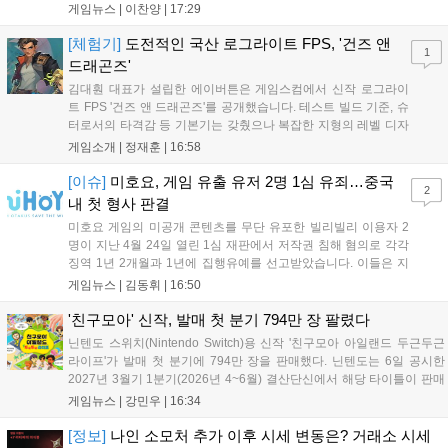
를 제공하는 것이 특징이다. 패시브 황천의 동행자는 동영의 핵심이다.
게임뉴스 |
이찬양
|
17:29
자신은 공격력에 비례해 효과 적중이 증가하고, 사망 시 불굴 상태로 부
활한다. 모...
[체험기]
도전적인 국산 로그라이트 FPS, '건즈 앤
1
드래곤즈'
김대훤 대표가 설립한 에이버튼은 게임스컴에서 신작 로그라이
트 FPS '건즈 앤 드래곤즈'를 공개했습니다. 테스트 빌드 기준, 슈
터로서의 타격감 등 기본기는 갖췄으나 복잡한 지형의 레벨 디자
인은 개선이 필요해 보입니다. 또한, 성장 트랙의 과도한 분절과
게임소개 |
정재훈
|
16:58
무기 다양성 부족 등 로그라이트 장르적 재미 측면에서도 보완이
요구됩니다. 개발사는 향후 캐릭터 추가 등을 통해 게임성을 다듬
[이슈]
미호요, 게임 유출 유저 2명 1심 유죄…중국
2
어 경쟁력을 확보할 계획입니다....
내 첫 형사 판결
미호요 게임의 미공개 콘텐츠를 무단 유포한 빌리빌리 이용자 2
명이 지난 4월 24일 열린 1심 재판에서 저작권 침해 혐의로 각각
징역 1년 2개월과 1년에 집행유예를 선고받았습니다. 이들은 지
난해 7월부터 원신 등 주요 게임의 영상을 유포해 60만 회 이상의
게임뉴스 |
김동휘
|
16:50
조회수를 기록했습니다. 미호요는 이번 판결이 새 사법해석 시행
이후 중국 내 첫 형사사건임을 강조하며 향후 무단 유출에 강경
'친구모아' 신작, 발매 첫 분기 794만 장 팔렸다
대응할 방침입니다....
닌텐도 스위치(Nintendo Switch)용 신작 '친구모아 아일랜드 두근두근
라이프'가 발매 첫 분기에 794만 장을 판매했다. 닌텐도는 6일 공시한
2027년 3월기 1분기(2026년 4~6월) 결산단신에서 해당 타이틀이 판매
를 크게 늘렸다고 밝혔다. 4월 16일 발매된 이 작품은 약 2개월 반 만에
게임뉴스 |
강민우
|
16:34
794만 장을 기록하며, 같은 기간 닌텐도 스위치...
[정보]
나인 소모처 추가 이후 시세 변동은? 거래소 시세