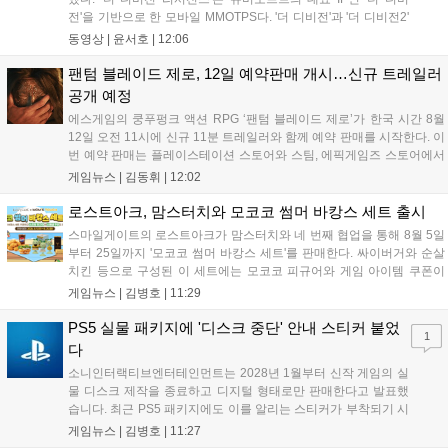
전'을 기반으로 한 모바일 MMOTPS다. '더 디비전'과 '더 디비전2'
사이의 시기를 배경으로 하고 있으며, 완전히 새로운 독립형 스토
동영상 |
윤서호
|
12:06
리와 캠페인을 선보인다. 뉴욕에서 발생한 ‘그린 포이즌’ 사태 속
의 디비전 요원이 되어...
팬텀 블레이드 제로, 12일 예약판매 개시…신규 트레일러
공개 예정
에스게임의 쿵푸펑크 액션 RPG ‘팬텀 블레이드 제로’가 한국 시간 8월
12일 오전 11시에 신규 11분 트레일러와 함께 예약 판매를 시작한다. 이
번 예약 판매는 플레이스테이션 스토어와 스팀, 에픽게임즈 스토어에서
진행되며, 개발이 완료된 게임은 10월 29일 정식 출시될 예정이다. 언리
게임뉴스 |
김동휘
|
12:02
얼 엔진 5로 제작된 이 게임은 홍콩 무협 영화에서 영감을 받은 화려한
콤보 액션과 세미 오픈월드 환경을 특징으로 한다....
로스트아크, 맘스터치와 모코코 썸머 바캉스 세트 출시
스마일게이트의 로스트아크가 맘스터치와 네 번째 협업을 통해 8월 5일
부터 25일까지 '모코코 썸머 바캉스 세트'를 판매한다. 싸이버거와 순살
치킨 등으로 구성된 이 세트에는 모코코 피규어와 게임 아이템 쿠폰이
포함된다. 전국 매장 및 배달 앱으로 구매 가능하며, 수익금은 사회 공헌
게임뉴스 |
김병호
|
11:29
캠페인에 쓰일 예정이다. 팬들의 큰 호응 속에 진행되는 이번 행사의 자
세한 정보는 공식 홈페이지에서 확인 가능하다....
PS5 실물 패키지에 '디스크 중단' 안내 스티커 붙었
1
다
소니인터랙티브엔터테인먼트는 2028년 1월부터 신작 게임의 실
물 디스크 제작을 종료하고 디지털 형태로만 판매한다고 발표했
습니다. 최근 PS5 패키지에도 이를 알리는 스티커가 부착되기 시
작했으며, 기존 디스크는 계속 이용 가능합니다. 7월 31일 실적
게임뉴스 |
김병호
|
11:27
발표에서 소니 측은 이용자 반발을 인지하고 있으나 디지털 전환