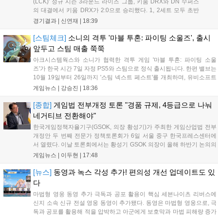
(LCK)' 정규 시즌 3라운드 라이즈 그룹, 키움 DRX와 DN 수퍼스
의 대결에서 키움 DRX가 2:0으로 승리했다. 1, 2세트 모두 초반
부터 앞서나갔고, 별다른 위기 없이 승리를 꿰찼다. DN 수퍼스는
경기결과 |
신연재
|
18:39
이번 패배로 플레이-인 진출 실패를 확정했다. 1세트, 키움 DRX
의 출발이 매우 좋...
[스팀체크]
소니의 격투 '마블 투혼: 파이팅 소울즈', 출시
앞두고 스팀 매출 쭉쭉
아크시스템웍스와 소니가 협력한 격투 게임 '마블 투혼: 파이팅 소울
즈'가 한국 시간 7일 자정 PS5와 스팀으로 정식 출시됩니다. 한편 밸브는
10월 19일부터 26일까지 '스팀 넥스트 페스트'를 개최하며, 유비소프트
의 '더 디비전 리서전스'가 스팀에 출시되었고, 농장 시뮬레이션 '돌록 타
게임뉴스 |
강승진
|
18:36
운'은 얼리액세스를 마치고 정식 서비스를 시작했습니다. 이번 신작들은
각기 다른 장르에서 이용자들의 기대를 모으고 있습니다....
[종합]
게임법 전부개정 토론 "경품 규제, 4등급으로 나눠
네거티브 전환해야"
한국게임정책자율기구(GSOK, 의장 황성기)가 주최한 게임산업법 전부
개정안 두 번째 전문가 정책토론회가 6일 서울 중구 한국프레스센터에
서 열렸다. 이날 토론회에서는 황성기 GSOK 의장이 올해 하반기 논의의
주요 쟁점과 성과를 짚은 데 이어, 박종현 한양대 법학전문대학원 교수
게임뉴스 |
이두현
|
17:48
가 게임진흥원 등 게임 관련 거버넌스를, 이병찬 법무법인 온새미로 변
호사가 게임 등...
[뉴스]
동영과 녹스 각성 추가! 편의성 개선 업데이트도 있
다
마법형 영웅 동영 추가 극독과 공포 활용이 핵심 세븐나이츠 리버스에
신지 소속 신규 전설 영웅 동영이 추가됐다. 동영은 마법형 영웅으로, 극
독과 공포를 활용해 적을 압박하고 아군에게 보호막과 마법 피해량 증가