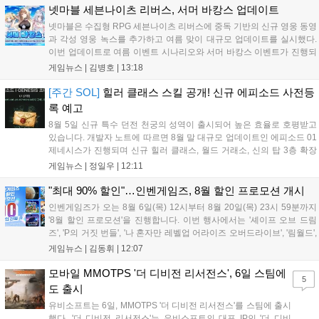
럭스판 등 다양한 에디션도 함께 발매될 예정이다....
넷마블 세븐나이츠 리버스, 서머 바캉스 업데이트
넷마블은 수집형 RPG 세븐나이츠 리버스에 중독 기반의 신규 영웅 동영
과 각성 영웅 녹스를 추가하고 여름 맞이 대규모 업데이트를 실시했다.
이번 업데이트로 여름 이벤트 시나리오와 서머 바캉스 이벤트가 진행되
며, 7일간 출석 시 수영복 세인 코스튬과 전설 장신구 상자 등 풍성한 보
게임뉴스 |
김병호
|
13:18
상을 제공한다. 또한 미션 수행을 통해 장비를 강화하는 비스킷의 모루
이벤트도 열리며, 강화 횟수에 따른 보상과 상위 100명에게는 특별 랭킹
[주간 SOL]
힐러 클래스 스킬 공개! 신규 에피소드 사전등
보상이 주어진다. 넷마블은 이번 이벤트를 통해 이용자들에게 다채로운
록 예고
즐길 거리를 제공할 예정이다....
8월 5일 신규 특수 던전 천궁의 성역이 출시되어 높은 효율로 호평받고
있습니다. 개발자 노트에 따르면 8월 말 대규모 업데이트인 에피소드 01
제네시스가 진행되며 신규 힐러 클래스, 월드 거래소, 신의 탑 3층 확장
등이 예고되었습니다. 또한 8일에는 신권 선출이 예정되어 있어 게임 내
게임뉴스 |
정일우
|
12:11
판도 변화가 예상되며, 사전 등록과 다양한 이벤트가 함께 진행 중입니
다....
"최대 90% 할인"…인벤게임즈, 8월 할인 프로모션 개시
인벤게임즈가 오는 8월 6일(목) 12시부터 8월 20일(목) 23시 59분까지
'8월 할인 프로모션'을 진행합니다. 이번 행사에서는 '셰이프 오브 드림
즈', 'P의 거짓 번들', '나 혼자만 레벨업 어라이즈 오버드라이브', '림월드',
'아랑전설 시티 오브 더 울브스', '팰월드' 등 인기 타이틀을 최대 90% 할
게임뉴스 |
김동휘
|
12:07
인된 가격에 제공합니다. 인벤게임즈를 통해 구매 시 할인가 적용은 물
론 네이버페이 포인트 추가 적립 혜택도 받을 수 있으며, 자세한 내용은
모바일 MMOTPS '더 디비전 리서전스', 6일 스팀에
5
공식 네이버 스마트 스토어에서 확인 가능합니다....
도 출시
유비소프트는 6일, MMOTPS '더 디비전 리서전스'를 스팀에 출시
했다. '더 디비전 리서전스'는 유비소프트의 대표 IP인 '더 디비