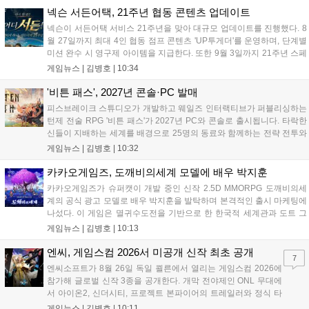
은 신중히 추진하겠다고 밝혔습니다. 향후 지역별 유통 방식은 미
넥슨 서든어택, 21주년 협동 콘텐츠 업데이트
정입니다....
넥슨이 서든어택 서비스 21주년을 맞아 대규모 업데이트를 진행했다. 8
월 27일까지 최대 4인 협동 점프 콘텐츠 'UP투게더'를 운영하며, 단계별
미션 완수 시 영구제 아이템을 지급한다. 또한 9월 3일까지 21주년 스페
셜 교환소와 웹 이벤트, 출석 챌린지 등 다채로운 행사를 연다. 8월 9일까
게임뉴스 |
김병호
|
10:34
지 채팅 이벤트, 8월 20일까지 버닝 이벤트와 PC방 파티, 마이건마트를
운영하며 혜택을 제공한다. 특히 8월 6일 오후 8시에는 공식 SOOP 채널
'비튼 패스', 2027년 콘솔·PC 발매
에서 '2026 시즌3 서든라이브' 생방송을 통해 업데이트를 소개하고 시청
피스브레이크 스튜디오가 개발하고 웨일즈 인터랙티브가 퍼블리싱하는
자에게 다양한 보상을 지급할 예정이다....
턴제 전술 RPG '비튼 패스'가 2027년 PC와 콘솔로 출시됩니다. 타락한
신들이 지배하는 세계를 배경으로 25명의 동료와 함께하는 전략 전투와
듀얼 잡 시스템이 특징입니다. 킥스타터 펀딩을 성공적으로 마친 이 게
게임뉴스 |
김병호
|
10:32
임은 향후 스팀, PS5, Xbox, 스위치로 발매될 예정이나 구체적인 출시일
은 미정입니다....
카카오게임즈, 도깨비의세계 모델에 배우 박지훈
카카오게임즈가 슈퍼캣이 개발 중인 신작 2.5D MMORPG 도깨비의세
계의 공식 광고 모델로 배우 박지훈을 발탁하며 본격적인 출시 마케팅에
나섰다. 이 게임은 멸귀수도전을 기반으로 한 한국적 세계관과 도트 그
래픽이 특징이다. 오는 8월 사전등록을 시작으로 9월에는 쇼케이스를 통
게임뉴스 |
김병호
|
10:13
해 상세 콘텐츠를 공개하며, 10월 정식 출시를 앞두고 있다. 카카오게임
즈는 박지훈의 이미지를 활용해 게임의 독창적인 재미를 알릴 계획이
엔씨, 게임스컴 2026서 미공개 신작 최초 공개
7
다....
엔씨소프트가 8월 26일 독일 쾰른에서 열리는 게임스컴 2026에
참가해 글로벌 신작 3종을 공개한다. 개막 전야제인 ONL 무대에
서 아이온2, 신더시티, 프로젝트 본파이어의 트레일러와 정식 타
이틀이 발표될 예정이다. 특히 아이온2는 9월 30일 얼리액세스를
게임뉴스 |
김병호
|
10:11