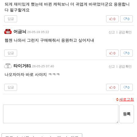
되게 재미있게 했는데 바뀐 캐릭보니 더 귀엽게 바뀌었더군요 응원합니
다 필구할게요
답글
0
0
어금늬
26-05-19 05:22
신고
|
공감 확인
웹젠 나와서 그런지 구매해줘서 응원하고 싶어지내
답글
0
0
타이거81
26-05-25 07:40
신고
|
공감 확인
나오자마자 바로 사야지 ㅋㅋㅋ
답글
0
0
새로고침
등록