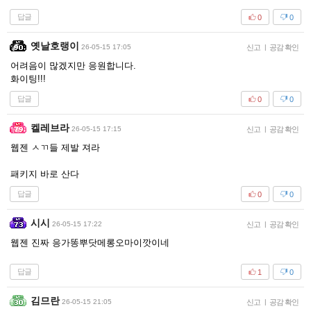
답글
0
0
옛날호랭이
26-05-15 17:05
신고
|
공감 확인
어려음이 많겠지만 응원합니다.
화이팅!!!
답글
0
0
켈레브라
26-05-15 17:15
신고
|
공감 확인
웹젠 ㅅㄲ들 제발 져라
패키지 바로 산다
답글
0
0
시시
26-05-15 17:22
신고
|
공감 확인
웹젠 진짜 응가똥뿌닷메롱오마이깟이네
답글
1
0
김므란
26-05-15 21:05
신고
|
공감 확인