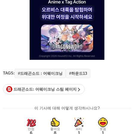
TAGS:
#드래곤소드 : 어웨이크닝
#하운드13
드래곤소드: 어웨이크닝 스팀 페이지
이 기사에 대해 어떻게 생각하시나요?
만점
좋아요
파티
웃음
6
8
1
1