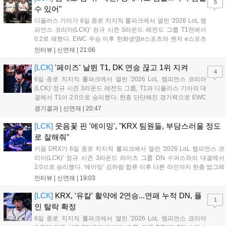
5
수 있어"
디플러스 기아가 6일 종로 치지직 롤파크에서 열린 '2026 LoL 챔
피언스 코리아(LCK)' 정규 시즌 3라운드 레전드 그룹 T1전에서
0:2로 패했다. EWC 우승 이후 한화생명e스포츠와 젠지 e스포츠
를 잡아내며 기세를 끌어올렸지만, 경기력이 제 궤도에 오른 T1은
인터뷰 |
신연재
|
21:06
확실히 강했다. 경기 종료 후 기자회견에 참석한 김대호 감독은
"오늘 져서 너무 아쉽다"...
[LCK]
'페이즈' 날뛴 T1, DK 연승 끊고 1위 지켜
4
6일 종로 치지직 롤파크에서 열린 '2026 LoL 챔피언스 코리아
(LCK)' 정규 시즌 3라운드 레전드 그룹, T1과 디플러스 기아의 대
결에서 T1이 2:0으로 승리했다. 한층 단단해진 경기력으로 EWC
우승을 기점으로 파죽지세의 연승을 이어가던 디플러스 기아를
경기결과 |
신연재
|
20:47
잠재웠다. 1세트, T1이 앞서갔다. 바텀 듀오 킬로 주도권을 잡은
T1은 첫 드래곤을 두드렸...
[LCK]
웃음꽃 핀 '에이밍', "KRX 팀원들, 부담스러울 정도
로 잘해줘"
키움 DRX가 6일 종로 치지직 롤파크에서 열린 '2026 LoL 챔피언스 코
리아(LCK)' 정규 시즌 3라운드 라이즈 그룹 DN 수퍼스와의 대결에서
2:0으로 승리했다. '에이밍' 김하람 합류 이후 다른 라인까지 한층 업그레
이드 된 경기력을 보여주며 기분 좋은 2연승을 달렸다. 경기 종료 후 기
인터뷰 |
신연재
|
19:03
자실을 찾은 '에이밍'은 한층 밝아진 모습이었다. "합류한 지...
[LCK]
KRX, '유칼' 활약에 2연승...연패 누적 DN, 플
1
인 탈락 확정
6일 종로 치지직 롤파크에서 열린 '2026 LoL 챔피언스 코리아