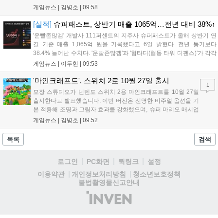
초대형 잉어킹 수로와 LED 폭포 등 신비로운 테마 공간과 팝업스토어,
게임뉴스 |
김병호
|
09:58
F&B 부스를 운영합니다. 사전예약은 8월 7일과 18일 롯데온 및 롯데백
화점몰에서 진행되며, 방문객에게는 프로모 카드 등 다양한 혜택이 제공
[실적]
슈퍼패스트, 상반기 매출 1065억…전년 대비 38%↑
됩니다. 포켓몬과 함께하는 이번 여름 축제는 포켓몬 공식 홈페이지를
'운빨존많겜' 개발사 111퍼센트의 지주사 슈퍼패스트가 올해 상반기 연
통해 상세 내용을 확인할 수 있습니다....
결 기준 매출 1,065억 원을 기록했다고 6일 밝혔다. 전년 동기보다
38.4% 늘어난 수치다. '운빨존많겜'과 '협타디(협동 타워 디펜스)'가 각각
629억 원과 329억 원을 올려 전체 매출의 90%를 채웠다. 특히 2024년
게임뉴스 |
이두현
|
09:53
10월 출시된 협타디는 전년 동기 대비 약 8.7배 성장...
'마인크래프트', 스위치 2로 10월 27일 출시
1
모장 스튜디오가 닌텐도 스위치 2용 마인크래프트를 10월 27일
출시한다고 발표했습니다. 이번 버전은 선명한 비주얼 옵션을 기
본 적용해 조명과 그림자 효과를 강화했으며, 슈퍼 마리오 매시업
팩도 업데이트됩니다. 기존 월드 이관이 가능하며 디지털 업그레
게임뉴스 |
김병호
|
09:52
이드 경로도 제공될 예정이나 구체적인 가격과 조건은 추후 공개
됩니다. 일부 환경에서는 해당 그래픽 옵션이 제한될 수 있습니
목록
검색
다....
로그인
PC화면
퀵링크
설정
청소년보호정책
이용약관
개인정보처리방침
불법촬영물신고안내
(주)
인
벤