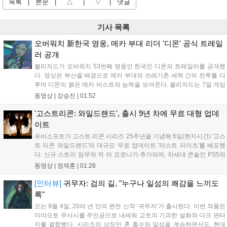
목록
|
본문
|
△
|
▽
|
댓글
기사 목록
오버워치 新한국 영웅, 메카 부대 리더 '디몬' 공식 트레일
러 공개
블리자드가 오버워치 53번째 영웅인 한국인 디몬의 트레일러를 공개했
다. 영상은 부산을 배경으로 메카 부대와 쓰레기촌 세력 간의 전투를 다
루며 디몬의 붉은 메카 비스트와 능력을 보여준다. 블리자드는 7일 게임
플레이 영상 공개를 시작으로 10일 시즌4 트레일러를 선보이며, 11일 시
동영상 |
강승진
|
01:52
작되는 시즌4를 통해 디몬을 정식 출시할 예정이다. 향후 메카 부대와 탈
론의 대립이 본격화될 전망이다....
'고스트리콘: 와일드랜드', 출시 9년 차에 무료 대형 업데
이트
유비소프트가 고스트 리콘 시리즈 25주년을 기념해 6일(현지시간) '고스
트 리콘 와일드랜드'의 대규모 무료 업데이트 '라스트 라이츠'를 배포했
다. 신규 스토리 임무와 적 라 요로나가 추가되며, 차세대 콘솔인 PS5와
Xbox Series X|S에서 4K 60FPS를 지원한다. 또한 편의성 개선과 함께
동영상 |
정재훈
|
01:26
과거 콘텐츠가 복원되어 기존 및 신규 이용자 모두에게 새로운 즐길 거
리를 제공한다....
[인터뷰]
귀무자: 검의 길, "누구나 일섬의 쾌감을 느끼도
록"
오는 9월 4일, 20여 년 만의 완전 신작 ‘귀무자’가 출시된다. 이번 작품은
미야모토 무사시를 주인공으로 내세워 교토의 기괴한 설화와 다크 판타
지를 결합했다. 시리즈의 상징인 혼 흡수와 일섬을 계승하면서도, 현대