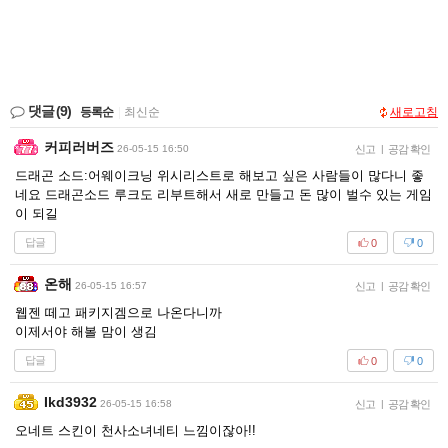
댓글
(9)
등록순
|
최신순
새로고침
커피러버즈
26-05-15 16:50
신고
|
공감 확인
드래곤 소드:어웨이크닝 위시리스트로 해보고 싶은 사람들이 많다니 좋
네요 드래곤소드 루크도 리부트해서 새로 만들고 돈 많이 벌수 있는 게임
이 되길
답글
0
0
온해
26-05-15 16:57
신고
|
공감 확인
웹젠 떼고 패키지겜으로 나온다니까
이제서야 해볼 맘이 생김
답글
0
0
Ikd3932
26-05-15 16:58
신고
|
공감 확인
오네트 스킨이 천사소녀네티 느낌이잖아!!