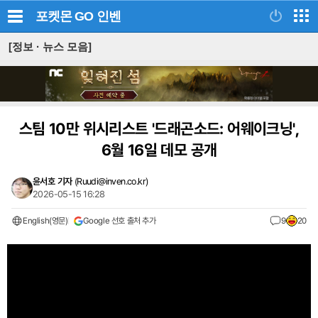
포켓몬 GO
인벤
[정보 · 뉴스 모음]
스팀 10만 위시리스트 '드래곤소드: 어웨이크닝',
6월 16일 데모 공개
윤서호 기자
(
Ruudi@inven.co.kr
)
2026-05-15 16:28
English(영문)
Google 선호 출처 추가
9
20