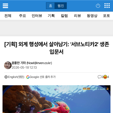
홈
웹진
전체
주요
인터뷰
기획
칼럼
리뷰
동영상
포토
[기획]
외계 행성에서 살아남기: '서브노티카2' 생존
입문서
윤홍만 기자
(
Nowl@inven.co.kr
)
2026-05-18 12:13
English(영문)
Google 선호 출처 추가
2
4