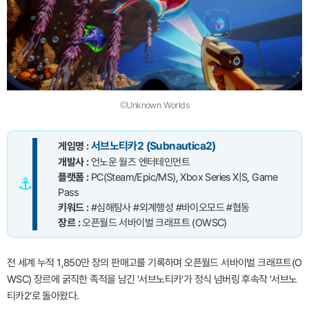
©Unknown Worlds
서브노티카2 (Subnautica2)
게임명 :
개발사 :
언노운 월즈 엔터테인먼트
플랫폼 :
PC(Steam/Epic/MS), Xbox Series X|S, Game
⚓
Pass
키워드 :
#심해탐사 #외계행성 #바이오모드 #협동
장르 :
오픈월드 서바이벌 크래프트 (OWSC)
전 세계 누적 1,850만 장의 판매고를 기록하며 오픈월드 서바이벌 크래프트(O
WSC) 장르에 굵직한 족적을 남긴 '서브노티카'가 정식 넘버링 후속작 '서브노
티카2'로 돌아왔다.