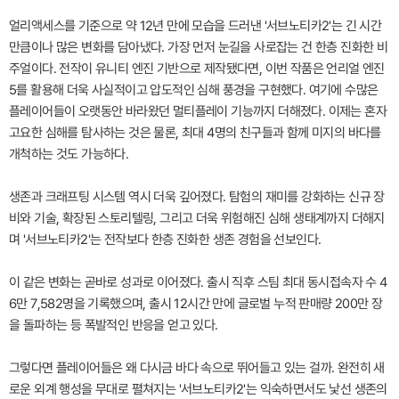
얼리액세스를 기준으로 약 12년 만에 모습을 드러낸 '서브노티카2'는 긴 시간
만큼이나 많은 변화를 담아냈다. 가장 먼저 눈길을 사로잡는 건 한층 진화한 비
주얼이다. 전작이 유니티 엔진 기반으로 제작됐다면, 이번 작품은 언리얼 엔진
5를 활용해 더욱 사실적이고 압도적인 심해 풍경을 구현했다. 여기에 수많은
플레이어들이 오랫동안 바라왔던 멀티플레이 기능까지 더해졌다. 이제는 혼자
고요한 심해를 탐사하는 것은 물론, 최대 4명의 친구들과 함께 미지의 바다를
개척하는 것도 가능하다.
생존과 크래프팅 시스템 역시 더욱 깊어졌다. 탐험의 재미를 강화하는 신규 장
비와 기술, 확장된 스토리텔링, 그리고 더욱 위험해진 심해 생태계까지 더해지
며 '서브노티카2'는 전작보다 한층 진화한 생존 경험을 선보인다.
이 같은 변화는 곧바로 성과로 이어졌다. 출시 직후 스팀 최대 동시접속자 수 4
6만 7,582명을 기록했으며, 출시 12시간 만에 글로벌 누적 판매량 200만 장
을 돌파하는 등 폭발적인 반응을 얻고 있다.
그렇다면 플레이어들은 왜 다시금 바다 속으로 뛰어들고 있는 걸까. 완전히 새
로운 외계 행성을 무대로 펼쳐지는 '서브노티카2'는 익숙하면서도 낯선 생존의