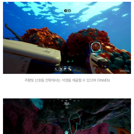
주황빛 산호돔 안팎에서는 석영을 채굴할 수 있으며 ©INVEN