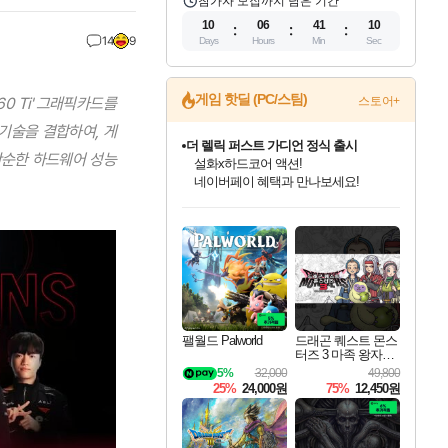
참가자 모집까지 남은 기간
10
06
41
08
14
9
Days
Hours
Min
Sec
게임 핫딜 (PC/스팀)
60 Ti' 그래픽카드를
스토어+
기술을 결합하여, 게
더 렐릭 퍼스트 가디언 정식 출시
단순한 하드웨어 성능
설화x하드코어 액션!
네이버페이 혜택과 만나보세요!
인벤게임즈 8월 특별 할인!
드래곤소드: 어웨이크닝 입점!
문명 7 특별 할인!
마블 투혼 파이팅 소울즈 정식출시!
귀무자: 검의 길 예약 판매 중!
비스트 오브 리인카네이션 정식 출시!
커세어 코브 출시 기념 할인!
베데스다 40주년 기념 할인 중!
캡콤 프렌차이즈 할인 진행 중!
캡콤 일부 상품 상시 할인
스타워즈 은하계 레이서
로블록스 기프트 카드 공식 입점
인기 퍼블리셔 모음!
스팀으로 만나는 드래곤소드!
조선&고려 DLC 출시 예정
마블 히어로 총 출동&화려한 격투!
10% 할인과
게임프릭 신작 IP
해적'섬'을 발전시키자!
베데스다의 명작들을
몬헌, 바하 등 인기 IP를
몬헌 와일즈 & 드래곤즈 도그마2
인벤게임즈에서 10% 추가 적립
Robux를 가장 안전하고
최대 90% 할인가를 만나보세요!
네이버혜택과 함께 만나보세요!
50%할인&추가 적립까지!
네이버 포인트 혜택까지!
이니&베니 혜택까지!
네이버 혜택가와 함께 예약하세요!
할인&네이버혜택으로 만나보세요!
40주년 프로모션으로 만나보세요!
할인가에 만나보세요!
일부 에디션 상시 할인!
혜택으로 예약 판매 중
편안하게 충전하세요
팰월드 Palworld
드래곤 퀘스트 몬스
터즈 3 마족 왕자와
엘프의 여행 Dragon
5%
32,000
49,800
Quest Monsters The
25%
24,000원
75%
12,450원
Dark Prince