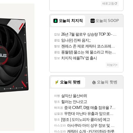
새로고침
오늘의 치지직
오늘의 SOOP
26년 7월 팔로우 상승량 TOP 30 - 월간 치지직
잡담
임나은) 진짜 음지;;
클립
젠레스 존 제로 캐릭터 코스프레한 꽁주
짤방
풍월량) 물소는 왜 물소라고 하는거야? 아! 그만 ㅋㅋ 알았어 ㅋㅋ
클립
치지직 애플TV 앱 출시
정보
더보기+
오늘의 팟벤
오늘의 핫벤
설악산 울산바위
여행
힐러는 안나오고
명조
중국 CXMT, D램 매출 점유율 7%…글로벌 4위로 부상
해외겜
무한대 아난타 유출과 앞으로의 예상 (루머)
섭컬겜
[명조 | 도미노피자 콜라보] 예고
명조
아사쿠라 마이 성우 정보 및 주요 필모
아스오라
캐릭터 소개 - 카가미하라 하루
아스오라