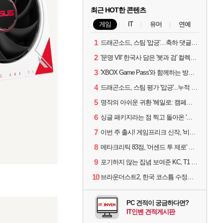
최근 HOT한 콘텐츠
게임
IT
유머
연예
1
드래곤소드, 스팀 '압긍'…축하 댓글 달고 게임 코드 받자!
2
'문명 VII' 한국사 담은 '붓과 검' 컬렉션 파트 2 출시
3
'XBOX Game Pass'와 함께하는 방구석 피서 게임 4종!
4
드래곤소드, 스팀 평가 '압긍'...누적 판매량 20만장 돌파
5
명작의 아쉬운 귀환 '헤일로: 캠페인 이볼브드'
6
싱글 패키지라는 점 찍고 돌아온 '드래곤소드: 어웨이크닝'
7
이번 주 출시! 게임프리크 신작, '비스트 오브 리인카네이션'
8
메타크리틱 83점, '어센드 투 제로' 정식 출시!
9
포기하지 않는 집념 보여준 KC, T1 잡았다
10
브라운더스트2, 한국 코스튬 수정… 이준희 PD "안 하면 서비스 지속 불가"
PC 견적이 궁금하다면?
IT인벤 견적게시판