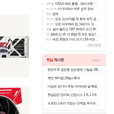
‘GTA 6’ 예판 흥행…테이크투 “내부 예상 크게 넘어”
해외겜
카가미하라 하루 성우 정보 및 주요 필모
아스오라
명조
명조
모든 요리/작물 책 획득 위치 공략 (36개) - 미식가 도전과제
비스트
모든 바우에라 업그레이드 아이템 획득 위치 공략 (89개)
비스트
실버 팰리스 CBT 화제의 순간·후기 모음
실팰
[페르소나5: 더 팬텀 X] 괴도 영상 l 타카마키 안·댄싱 스타
PV
버전 콘텐츠 미리 보기 | 3.6 버전 「신기루 속 등불 그림자, 속세에 깃든 검의 결심」이 8월 20일에 업데이트됩니다!
명조
새로고침
핫딜
게시판
더보기+
완전두유 검은콩 검은참깨 고칼슘 190ml x 60개
햇반 백미밥 210g x 45개
더담은 경기미 추청 아끼바레 쌀 특등급 10kg
햇살담은 장아찌 간장소스 1.7L x 2개
프로틴스토리 맛있는 단백질 퓨어프로틴7 3kg