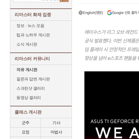
English(영문)
Google 선호 출처
리마스터 화제 집중
정보 · 뉴스 모음
에이수스가 리그 오브 레전드 월드
팁과 노하우 게시판
공식 발표했다. 이번 신제품은
소식 게시판
임 플레이 시 안정적인 프레임
향상을 넘어 e스포츠 팬들을 
리마스터 커뮤니티
자유 게시판
질문과 답변 게시판
스크린샷 갤러리
동영상 갤러리
클래스 게시판
군주
기사
요정
마법사