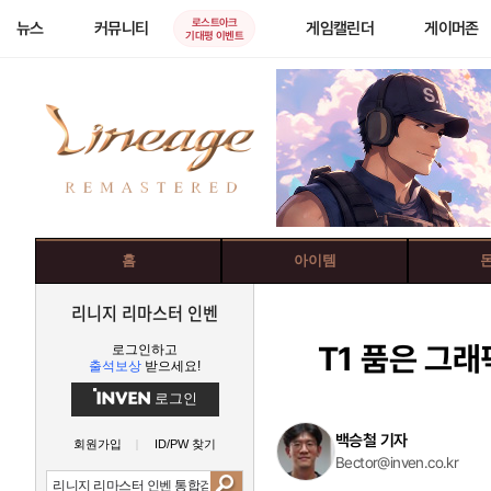
로스트아크
뉴스
커뮤니티
게임캘린더
게이머존
기대평 이벤트
홈
아이템
리니지 리마스터 인벤
T1 품은 그
로그인하고
출석보상
받으세요!
로그인
백승철 기자
회원가입
ID/PW 찾기
Bector@inven.co.kr