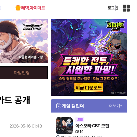
혜택.아이마트
로그인
인
벤
전
체
사
이
트
맵
마법인형
카드 공개
게임 캘린더
더보기+
모집
아스오라 CBT 모집
2026-05-16 01:48
08.19