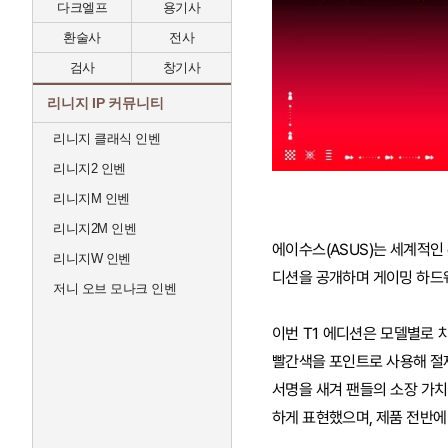
다크엘프
용기사
환술사
전사
검사
창기사
리니지 IP 커뮤니티
리니지 클래식 인벤
리니지2 인벤
리니지M 인벤
리니지2M 인벤
에이수스(ASUS)는 세계적인 e스
리니지W 인벤
디션을 공개하며 게이밍 하드
저니 오브 모나크 인벤
이번 T1 에디션은 모델별로 
빨간색을 포인트로 사용해 절제
서명을 새겨 팬들의 소장 가치를
하게 표현했으며, 제품 전반에