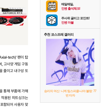
매일매일,
인벤 출석체크!
주사위 굴리고 포인트!
인벤 마블
추천 코스프레 갤러리
-tech)' 팬이 탑
, 고사양 게임 구동
을 줄이고 내구성 또
정을 통해 부품에 가해
승리의 여신: 니케 팀스파클-나야 블랑: 77
번 타자
이 적용된 히트싱크는
가 포함되어 사용자 맞