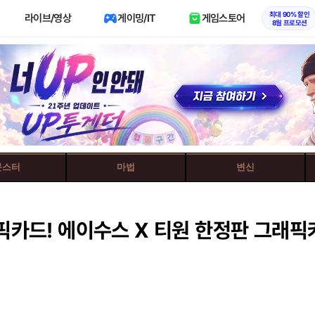
최대 90% 할인
라이브/영상
게이밍/IT
게임스토어
8월 프로모션
몬스터
마법
변신
래픽카드! 에이수스 X 티원 한정판 그래픽