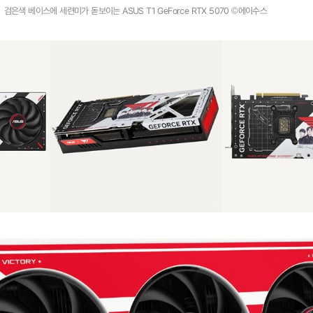
검은색 베이스에 세련미가 돋보이는 ASUS T1 GeForce RTX 5070 ©에이수스