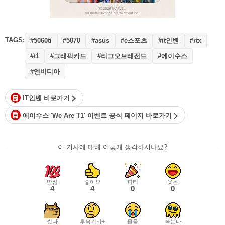
TAGS:
#e스포츠
#it인벤
#5060ti
#5070
#asus
#rtx
#그래픽카드
#리그오브레전드
#에이수스
#t1
#엔비디아
IT인벤 바로가기
에이수스 'We Are T1' 이벤트 공식 페이지 바로가기
이 기사에 대해 어떻게 생각하시나요?
만점
좋아요
파티
웃음
4
4
0
0
씬나
후속기사+
울음
녹는다