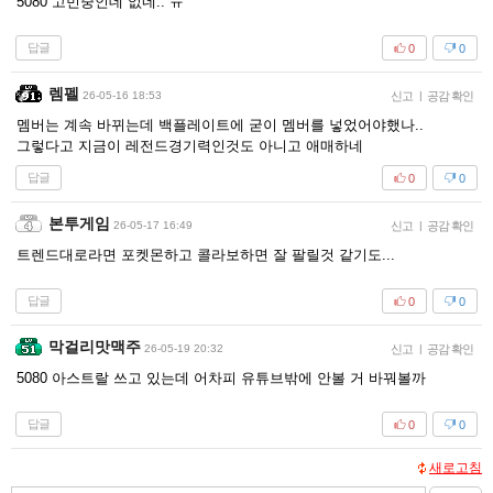
5080 고민중인데 없네.. ㅠ
답글
0
0
렘펠
26-05-16 18:53
신고
|
공감 확인
멤버는 계속 바뀌는데 백플레이트에 굳이 멤버를 넣었어야했나..
그렇다고 지금이 레전드경기력인것도 아니고 애매하네
답글
0
0
본투게임
26-05-17 16:49
신고
|
공감 확인
트렌드대로라면 포켓몬하고 콜라보하면 잘 팔릴것 같기도...
답글
0
0
막걸리맛맥주
26-05-19 20:32
신고
|
공감 확인
5080 아스트랄 쓰고 있는데 어차피 유튜브밖에 안볼 거 바꿔볼까
답글
0
0
새로고침