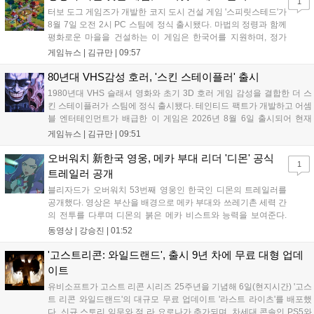
1
지에서 확인 가능하다....
터보 도그 게임즈가 개발한 코지 도시 건설 게임 '스피릿스테드'가
8월 7일 오전 2시 PC 스팀에 정식 출시됐다. 마법의 정령과 함께
평화로운 마을을 건설하는 이 게임은 한국어를 지원하며, 정가
10,700원에서 10% 할인된 9,630원에 판매된다. 플레이어는 어
게임뉴스 |
김규만
|
09:57
드벤처 모드와 크리에이티브 모드를 통해 자유롭게 마을을 꾸미
고 정령을 활용해 공동체를 성장시킬 수 있다. 따뜻한 손그림 그
80년대 VHS감성 호러, '스킨 스테이플러' 출시
래픽이 특징이며, 부담 없이 즐길 수 있는 힐링 게임으로 기대를
1980년대 VHS 슬래셔 영화와 초기 3D 호러 게임 감성을 결합한 더 스
모으고 있다....
킨 스테이플러가 스팀에 정식 출시됐다. 테인티드 팩트가 개발하고 어셈
블 엔터테인먼트가 배급한 이 게임은 2026년 8월 6일 출시되어 현재
15,000원에 판매 중이다. 캐리언 시티를 배경으로 연쇄살인 사건을 추적
게임뉴스 |
김규만
|
09:51
하는 두 형사의 이야기를 다루며, 거친 복고풍 그래픽과 블랙 코미디를
통해 밀도 높은 공포를 선사한다....
오버워치 新한국 영웅, 메카 부대 리더 '디몬' 공식
1
트레일러 공개
블리자드가 오버워치 53번째 영웅인 한국인 디몬의 트레일러를
공개했다. 영상은 부산을 배경으로 메카 부대와 쓰레기촌 세력 간
의 전투를 다루며 디몬의 붉은 메카 비스트와 능력을 보여준다.
블리자드는 7일 게임플레이 영상 공개를 시작으로 10일 시즌4 트
동영상 |
강승진
|
01:52
레일러를 선보이며, 11일 시작되는 시즌4를 통해 디몬을 정식 출
시할 예정이다. 향후 메카 부대와 탈론의 대립이 본격화될 전망이
'고스트리콘: 와일드랜드', 출시 9년 차에 무료 대형 업데
다....
이트
유비소프트가 고스트 리콘 시리즈 25주년을 기념해 6일(현지시간) '고스
트 리콘 와일드랜드'의 대규모 무료 업데이트 '라스트 라이츠'를 배포했
다. 신규 스토리 임무와 적 라 요로나가 추가되며, 차세대 콘솔인 PS5와