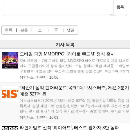
등록
목록
|
본문
|
△
|
▽
|
댓글
기사 목록
모바일 파밍 MMORPG, '히어로 랜드M' 정식 출시
오리엔조이는 7일 모바일 파밍 MMORPG 히어로 랜드M을 애플 앱스토
어와 구글플레이에 정식 출시했다. 스팀 원작의 핵심 재미를 모바일로
구현한 이 게임은 장비 수집과 조합을 통한 영웅 성장이 특징이며, 3개의
무기 스킬을 활용한 전략적 전투와 길드전 등 다양한 콘텐츠를 제공한
게임뉴스 |
김규만
|
16:06
다. 정식 출시를 기념해 사전예약자 50만 명 달성 보상을 포함한 다양한
혜택을 지급하며, 상세 내용은 공식 라운지에서 확인할 수 있다. 이용자
"하반기 실적 턴어라운드 목표" 데브시스터즈, 26년 2분기
는 게임 접속 및 주요 콘텐츠 플레이를 통해 성장을 지원받을 수 있다....
매출 527억 원
데브시스터즈가 2026년 2분기 매출 527억 원, 영업손실 160억 원을 기
록했다. 경영 쇄신으로 손실은 완화됐으며 3분기부터 재무 개선이 전망
된다. 쿠키런 클래식과 신작 쿠키런 키우기가 흥행 중이며, 쿠키런 키우
기는 13일 첫 업데이트를 시작으로 2주 간격의 콘텐츠를 제공한다. 또한
게임뉴스 |
김규만
|
16:03
9월 미국 로블록스 개발자 컨퍼런스에 참여해 IP 생태계를 확장할 계획
이다. 회사는 비용 효율화와 신작 흥행을 통해 하반기 실적 턴어라운드
라인게임즈 신작 '콰이어트', 테스트 참가자 3만 돌파