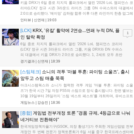
키움 DRX가 6일 종로 치지직 롤파크에서 열린 '2026 LoL 챔피언스 코
리아(LCK)' 정규 시즌 3라운드 라이즈 그룹 DN 수퍼스와의 대결에서
2:0으로 승리했다. '에이밍' 김하람 합류 이후 다른 라인까지 한층 업그레
이드 된 경기력을 보여주며 기분 좋은 2연승을 달렸다. 경기 종료 후 기
인터뷰 |
신연재
|
19:03
자실을 찾은 '에이밍'은 한층 밝아진 모습이었다. "합류한 지...
[LCK]
KRX, '유칼' 활약에 2연승...연패 누적 DN, 플
1
인 탈락 확정
6일 종로 치지직 롤파크에서 열린 '2026 LoL 챔피언스 코리아
(LCK)' 정규 시즌 3라운드 라이즈 그룹, 키움 DRX와 DN 수퍼스
의 대결에서 키움 DRX가 2:0으로 승리했다. 1, 2세트 모두 초반
부터 앞서나갔고, 별다른 위기 없이 승리를 꿰찼다. DN 수퍼스는
경기결과 |
신연재
|
18:39
이번 패배로 플레이-인 진출 실패를 확정했다. 1세트, 키움 DRX
의 출발이 매우 좋...
[스팀체크]
소니의 격투 '마블 투혼: 파이팅 소울즈', 출시
앞두고 스팀 매출 쭉쭉
아크시스템웍스와 소니가 협력한 격투 게임 '마블 투혼: 파이팅 소울
즈'가 한국 시간 7일 자정 PS5와 스팀으로 정식 출시됩니다. 한편 밸브는
10월 19일부터 26일까지 '스팀 넥스트 페스트'를 개최하며, 유비소프트
의 '더 디비전 리서전스'가 스팀에 출시되었고, 농장 시뮬레이션 '돌록 타
게임뉴스 |
강승진
|
18:36
운'은 얼리액세스를 마치고 정식 서비스를 시작했습니다. 이번 신작들은
각기 다른 장르에서 이용자들의 기대를 모으고 있습니다....
[종합]
게임법 전부개정 토론 "경품 규제, 4등급으로 나눠
네거티브 전환해야"
한국게임정책자율기구(GSOK, 의장 황성기)가 주최한 게임산업법 전부
개정안 두 번째 전문가 정책토론회가 6일 서울 중구 한국프레스센터에