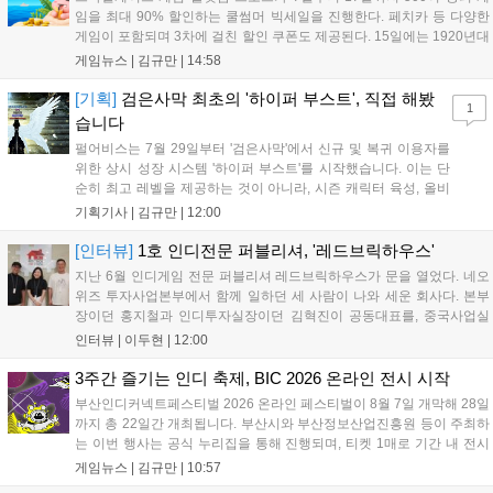
임을 최대 90% 할인하는 쿨썸머 빅세일을 진행한다. 페치카 등 다양한
게임이 포함되며 3차에 걸친 할인 쿠폰도 제공된다. 15일에는 1920년대
경성 배경의 신작 그날의 신문이 출시되며, 15일부터 17일까지는 국내
게임뉴스 |
김규만
|
14:58
개발사 게임을 위한 시크릿 쿠폰도 추가 발행될 예정이다. 자세한 내용
은 공식 페이지에서 확인 가능하다....
[기획]
검은사막 최초의 '하이퍼 부스트', 직접 해봤
1
습니다
펄어비스는 7월 29일부터 '검은사막'에서 신규 및 복귀 이용자를
위한 상시 성장 시스템 '하이퍼 부스트'를 시작했습니다. 이는 단
순히 최고 레벨을 제공하는 것이 아니라, 시즌 캐릭터 육성, 올비
아 아카데미 수료, 아침의 나라 설화 진행 등 4단계 과정을 통해
기획기사 |
김규만
|
12:00
게임에 적응하며 공방합 750을 목표로 성장하는 구조입니다. 이
용자는 과제를 완수하며 동(V) 투발라 장비와 검은별 무기, 카라
[인터뷰]
1호 인디전문 퍼블리셔, '레드브릭하우스'
자드 장신구 등을 획득해 주요 콘텐츠에 진입할 수 있습니다....
지난 6월 인디게임 전문 퍼블리셔 레드브릭하우스가 문을 열었다. 네오
위즈 투자사업본부에서 함께 일하던 세 사람이 나와 세운 회사다. 본부
장이던 홍지철과 인디투자실장이던 김혁진이 공동대표를, 중국사업실
장이던 이민정이 이사를 맡았다. 출범 한 달여 만에 위메이드맥스의 전
인터뷰 |
이두현
|
12:00
략적 투자와 카카오벤처스 등 5개 벤처캐피털의 재무적 투자가 연달아
들어왔다. 서비스 중인...
3주간 즐기는 인디 축제, BIC 2026 온라인 전시 시작
부산인디커넥트페스티벌 2026 온라인 페스티벌이 8월 7일 개막해 28일
까지 총 22일간 개최됩니다. 부산시와 부산정보산업진흥원 등이 주최하
는 이번 행사는 공식 누리집을 통해 진행되며, 티켓 1매로 기간 내 전시
작을 제한 없이 체험할 수 있습니다. 일반 및 루키 부문 등 다양한 인디게
게임뉴스 |
김규만
|
10:57
임을 선보이며 개발자와의 소통 기능도 제공합니다. 장소 제약 없이 전