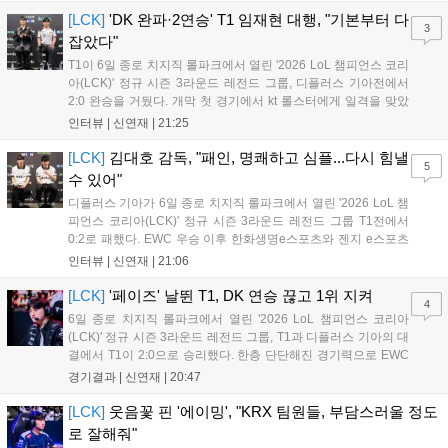
이례적인 협업이 향후 게임 마케팅 방식에 어떤 변화를 가져올지
[LCK]
'DK 완파·2연승' T1 임재현 대행, "기본부터 다
3
전 세계 팬들의 이목이 쏠리고 있다....
잡았다"
T1이 6일 종로 치지직 롤파크에서 열린 '2026 LoL 챔피언스 코리
아(LCK)' 정규 시즌 3라운드 레전드 그룹, 디플러스 기아전에서
2:0 완승을 거뒀다. 개막 첫 경기에서 kt 롤스터에게 일격을 맞았
지만, 젠지 e스포츠의 홈 경기에서 원정 승리를 챙기며 분위기를
인터뷰 |
신연재
|
21:25
다잡은 T1은 이날 게임에서는 경기력이 완전히 제 궤도에 오른 듯
한 모습이었다. 다음은...
[LCK]
김대호 감독, "패인, 명쾌하고 심플...다시 힘낼
5
수 있어"
디플러스 기아가 6일 종로 치지직 롤파크에서 열린 '2026 LoL 챔
피언스 코리아(LCK)' 정규 시즌 3라운드 레전드 그룹 T1전에서
0:2로 패했다. EWC 우승 이후 한화생명e스포츠와 젠지 e스포츠
를 잡아내며 기세를 끌어올렸지만, 경기력이 제 궤도에 오른 T1은
인터뷰 |
신연재
|
21:06
확실히 강했다. 경기 종료 후 기자회견에 참석한 김대호 감독은
"오늘 져서 너무 아쉽다"...
[LCK]
'페이즈' 날뛴 T1, DK 연승 끊고 1위 지켜
4
6일 종로 치지직 롤파크에서 열린 '2026 LoL 챔피언스 코리아
(LCK)' 정규 시즌 3라운드 레전드 그룹, T1과 디플러스 기아의 대
결에서 T1이 2:0으로 승리했다. 한층 단단해진 경기력으로 EWC
우승을 기점으로 파죽지세의 연승을 이어가던 디플러스 기아를
경기결과 |
신연재
|
20:47
잠재웠다. 1세트, T1이 앞서갔다. 바텀 듀오 킬로 주도권을 잡은
T1은 첫 드래곤을 두드렸...
[LCK]
웃음꽃 핀 '에이밍', "KRX 팀원들, 부담스러울 정도
로 잘해줘"