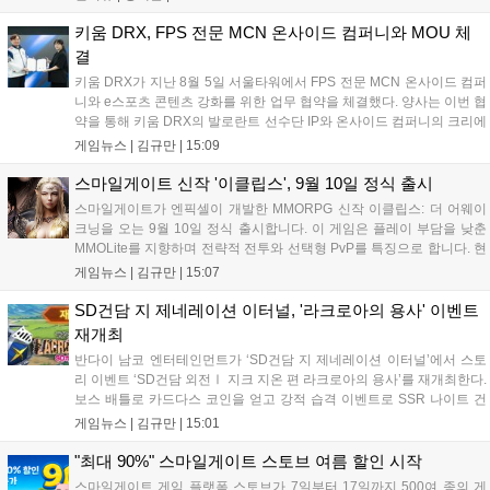
션, 공격대 보상 강화 등을 예고하며, 한국 팬들의 열정적인 성원에 감사
를 표했습니다....
키움 DRX, FPS 전문 MCN 온사이드 컴퍼니와 MOU 체
결
키움 DRX가 지난 8월 5일 서울타워에서 FPS 전문 MCN 온사이드 컴퍼
니와 e스포츠 콘텐츠 강화를 위한 업무 협약을 체결했다. 양사는 이번 협
약을 통해 키움 DRX의 발로란트 선수단 IP와 온사이드 컴퍼니의 크리에
이터 네트워크를 결합하여 정규 및 특별 콘텐츠를 공동 기획한다. 또한
게임뉴스 |
김규만
|
15:09
디지털 콘텐츠 제작을 넘어 팬들이 직접 참여하는 오프라인 행사 등 온·
오프라인 연계 프로그램을 순차적으로 선보이며 e스포츠 생태계 확장에
스마일게이트 신작 '이클립스', 9월 10일 정식 출시
나설 계획이다....
스마일게이트가 엔픽셀이 개발한 MMORPG 신작 이클립스: 더 어웨이
크닝을 오는 9월 10일 정식 출시합니다. 이 게임은 플레이 부담을 낮춘
MMOLite를 지향하며 전략적 전투와 선택형 PvP를 특징으로 합니다. 현
재 공식 홈페이지와 앱 마켓에서 사전등록을 진행 중이며 참여자에게는
게임뉴스 |
김규만
|
15:07
초월 소환권 등 다양한 보상을 제공합니다. 또한 카카오톡 채널 추가 시
주차별 스페셜 쿠폰과 한정 스킨, 경품 이벤트 등 풍성한 혜택을 마련해
SD건담 지 제네레이션 이터널, '라크로아의 용사' 이벤트
이용자들의 기대를 모으고 있습니다....
재개최
반다이 남코 엔터테인먼트가 ‘SD건담 지 제네레이션 이터널’에서 스토
리 이벤트 ‘SD건담 외전Ⅰ 지크 지온 편 라크로아의 용사’를 재개최한다.
보스 배틀로 카드다스 코인을 얻고 강적 습격 이벤트로 SSR 나이트 건
담을 획득할 수 있다. 로그인 보너스로 최대 다이아 3,000개를 지급하며,
게임뉴스 |
김규만
|
15:01
8월 31일까지 실물대 유니콘 건담 입상 피날레를 기념해 SSR 유닛을 전
원 증정한다. 또한 9월 30일까지 공식 유튜브에서 특별 프로그램을 시청
"최대 90%" 스마일게이트 스토브 여름 할인 시작
할 수 있다....
스마일게이트 게임 플랫폼 스토브가 7일부터 17일까지 500여 종의 게