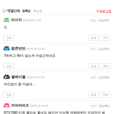
댓글
(14)
등록순
|
최신순
새로고침
리이지
26-05-16 11:54
신고
|
공감 확인
오..
답글
0
0
팝콘반반
26-05-16 12:45
신고
|
공감 확인
70ti하고 80이 없는게 아쉽긴하네요
답글
0
0
엘레이젤
26-05-16 13:46
신고
|
공감 확인
라인업이 좀 아쉽네...
답글
0
0
커피러버즈
26-05-16 13:54
신고
|
공감 확인
RTX7080 티원 콜라보 좋네요 페이커 이상혁 데뷔때부터 지금까지 봐