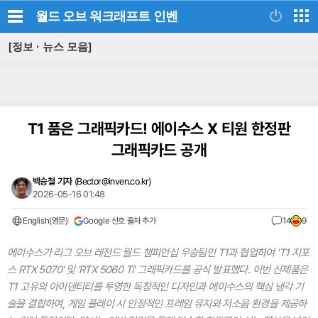
월드 오브 워크래프트
인벤
[정보 · 뉴스 모음]
T1 품은 그래픽카드! 에이수스 X 티원 한정판
그래픽카드 공개
백승철 기자
(
Bector@inven.co.kr
)
2026-05-16 01:48
English(영문)
Google 선호 출처 추가
14
9
에이수스가 리그 오브 레전드 월드 챔피언십 우승팀인 T1과 협업하여 'T1 지포
스 RTX 5070' 및 'RTX 5060 Ti' 그래픽카드를 공식 발표했다. 이번 신제품은
T1 고유의 아이덴티티를 투영한 독창적인 디자인과 에이수스의 핵심 냉각 기
술을 결합하여, 게임 플레이 시 안정적인 프레임 유지와 저소음 환경을 제공하