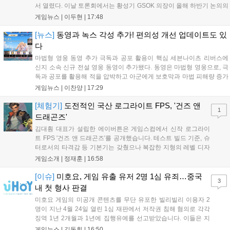
서 열렸다. 이날 토론회에서는 황성기 GSOK 의장이 올해 하반기 논의의
주요 쟁점과 성과를 짚은 데 이어, 박종현 한양대 법학전문대학원 교수
게임뉴스 |
이두현
|
17:48
가 게임진흥원 등 게임 관련 거버넌스를, 이병찬 법무법인 온새미로 변
호사가 게임 등...
[뉴스]
동영과 녹스 각성 추가! 편의성 개선 업데이트도 있
다
마법형 영웅 동영 추가 극독과 공포 활용이 핵심 세븐나이츠 리버스에
신지 소속 신규 전설 영웅 동영이 추가됐다. 동영은 마법형 영웅으로, 극
독과 공포를 활용해 적을 압박하고 아군에게 보호막과 마법 피해량 증가
를 제공하는 것이 특징이다. 패시브 황천의 동행자는 동영의 핵심이다.
게임뉴스 |
이찬양
|
17:29
자신은 공격력에 비례해 효과 적중이 증가하고, 사망 시 불굴 상태로 부
활한다. 모...
[체험기]
도전적인 국산 로그라이트 FPS, '건즈 앤
1
드래곤즈'
김대훤 대표가 설립한 에이버튼은 게임스컴에서 신작 로그라이
트 FPS '건즈 앤 드래곤즈'를 공개했습니다. 테스트 빌드 기준, 슈
터로서의 타격감 등 기본기는 갖췄으나 복잡한 지형의 레벨 디자
인은 개선이 필요해 보입니다. 또한, 성장 트랙의 과도한 분절과
게임소개 |
정재훈
|
16:58
무기 다양성 부족 등 로그라이트 장르적 재미 측면에서도 보완이
요구됩니다. 개발사는 향후 캐릭터 추가 등을 통해 게임성을 다듬
[이슈]
미호요, 게임 유출 유저 2명 1심 유죄…중국
3
어 경쟁력을 확보할 계획입니다....
내 첫 형사 판결
미호요 게임의 미공개 콘텐츠를 무단 유포한 빌리빌리 이용자 2
명이 지난 4월 24일 열린 1심 재판에서 저작권 침해 혐의로 각각
징역 1년 2개월과 1년에 집행유예를 선고받았습니다. 이들은 지
난해 7월부터 원신 등 주요 게임의 영상을 유포해 60만 회 이상의
게임뉴스 |
김동휘
|
16:50