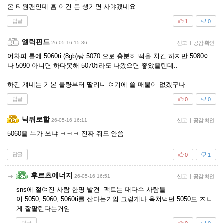
온 티원팬인데 흠 이건 돈 생기면 사야겠네요
답글
1
0
엘릭핀드
26-05-16 15:36
신고
|
공감 확인
어차피 롤에 5060ti (8gb)랑 5070 으로 충분히 떡을 치긴 하지만 5080이
나 5090 아니면 하다못해 5070ti라도 나왔으면 좋았을텐데..
하긴 걔네는 기본 물량부터 딸리니 여기에 쓸 매물이 없겠구나
답글
0
0
닉뭐로할
26-05-16 16:11
신고
|
공감 확인
5060을 누가 쓰냐 ㅋㅋㅋ 진짜 줘도 안씀
답글
0
1
후르츠에너지
26-05-16 16:51
신고
|
공감 확인
sns에 절여진 사람 한명 발견 팩트는 대다수 사람들
이 5050, 5060, 5060ti를 산다는거임 그렇게나 욕쳐먹던 5050도 ㅈㄴ
게 잘팔린다는거임
답글
0
0