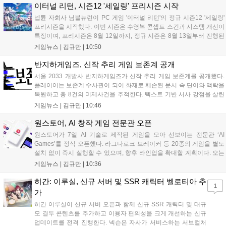
세계 누구나 참여 가능한 이번 행사는 역대 최대 규모로 열려 인디게임
이터널 리턴, 시즌12 '세일링' 프리시즌 시작
생태계 확장에 기여할 전망입니다....
넵튠 자회사 님블뉴런이 PC 게임 '이터널 리턴'의 정규 시즌12 '세일링'
프리시즌을 시작했다. 이번 시즌은 수영복 콘셉트 스킨과 시스템 개선이
특징이며, 프리시즌은 8월 12일까지, 정규 시즌은 8월 13일부터 진행된
다. 실험체 관찰일지 추가와 후반부 전략 강화를 위한 다중 크로노 스피
게임뉴스 |
김규만
|
10:50
어 도입 등 다양한 업데이트와 풍성한 이벤트가 마련되어 이용자들의 기
대를 모으고 있다....
반지하게임즈, 신작 추리 게임 보존계 공개
서울 2033 개발사 반지하게임즈가 신작 추리 게임 보존계를 공개했다.
플레이어는 보존계 수사관이 되어 화재로 훼손된 문서 속 단어와 맥락을
복원하고 총 8건의 미제사건을 추적한다. 텍스트 기반 서사 강점을 살린
이번 게임은 정보 조합과 사건 재구성이 핵심이며, 현재 스팀 상점 페이
게임뉴스 |
김규만
|
10:46
지가 공개되었다. 반지하게임즈는 2027년 상반기 정식 출시를 목표로
개발에 박차를 가하고 있다....
원스토어, AI 창작 게임 전문관 오픈
원스토어가 7일 AI 기술로 제작된 게임을 모아 선보이는 전문관 ‘AI
Games’를 정식 오픈했다. 라그나로크 브레이커 등 20종의 게임을 별도
설치 없이 즉시 실행할 수 있으며, 향후 라인업을 확대할 계획이다. 오는
11일부터는 게임 실행 시 할인 쿠폰을 지급하는 오픈 기념 이벤트도 진
게임뉴스 |
김규만
|
10:36
행된다. 이번 서비스는 누구나 AI를 활용해 게임을 제작하고 유통할 수
있는 환경을 조성해 창작자와 이용자 모두에게 새로운 경험을 제공할 것
히간: 이루실, 신규 서버 및 SSR 캐릭터 벨로티아 추
1
으로 기대된다....
가
히간 이루실이 신규 서버 오픈과 함께 신규 SSR 캐릭터 및 대규
모 결투 콘텐츠를 추가하고 이용자 편의성을 크게 개선하는 신규
업데이트를 전격 진행한다. 넥슨은 자사가 서비스하는 서브컬처