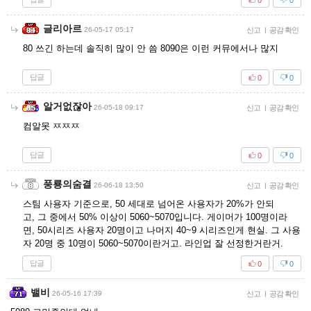
글리아르
26-05-17 05:17
신고
|
공감 확인
80 쓰긴 하는데 솔직히 많이 안 씀 8090은 이런 커뮤에서나 많지
답글
0
0
알거없잖아
26-05-18 09:17
신고
|
공감 확인
컴알못 ㅉㅉㅉ
답글
0
0
풍룡의숨결
26-06-18 13:50
신고
|
공감 확인
스팀 사용자 기준으로, 50 세대로 넘어온 사용자가 20%가 안되
고, 그 중에서 50% 이상이 5060~5070입니다. 게이머가 100명이라
면, 50시리즈 사용자 20명이고 나머지 40~9 시리즈인게 현실. 그 사용
자 20명 중 10명이 5060~5070이란거고. 라인업 잘 선정한거란거.
답글
0
0
밸비
26-05-16 17:39
신고
|
공감 확인