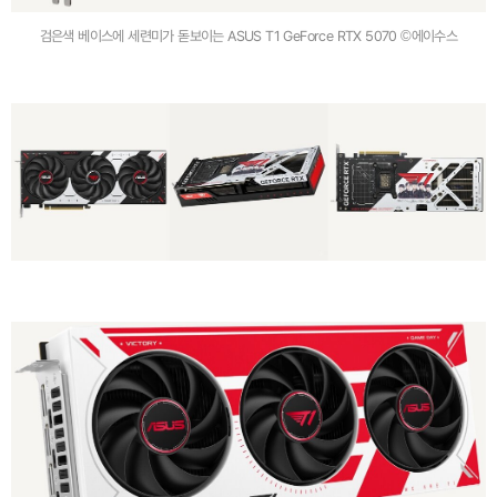
검은색 베이스에 세련미가 돋보이는 ASUS T1 GeForce RTX 5070 ©에이수스