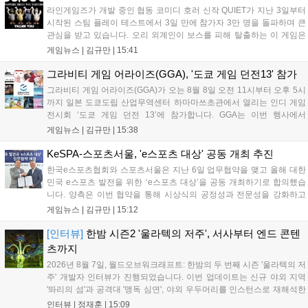
를 이끌 방침이다....
라인게임즈가 개발 중인 협동 코미디 호러 신작 QUIET가 지난 3일부터
시작된 스팀 플레이 테스트에서 3일 만에 참가자 3만 명을 돌파하며 큰
관심을 받고 있습니다. 오리 외계인이 보스를 피해 탈출하는 이 게임은
최대 4인 협동을 지원하며, 소음 관리와 물리 법칙을 활용한 전략적 플레
게임뉴스 |
김규만
|
15:41
이가 핵심입니다. 라인게임즈는 수집된 이용자 피드백을 반영해 게임성
을 개선 중이며, 상세 정보는 스팀 페이지에서 확인 가능합니다....
그라비티 게임 어라이즈(GGA), '도쿄 게임 던전13' 참가
그라비티 게임 어라이즈(GGA)가 오는 8월 8일 오전 11시부터 오후 5시
까지 일본 도쿄도립 산업무역센터 하마마쓰초관에서 열리는 인디 게임
전시회 ‘도쿄 게임 던전 13’에 참가합니다. GGA는 이번 행사에서
‘JALECO ARCADE COLLECTION’ 시리즈의 미공개 작품 12종을 최초
게임뉴스 |
김규만
|
15:38
공개하며, ‘다함께 쿠키요미. 월드 한국 Ver.’ 등 다양한 인디 게임을 선보
입니다. 시연 참여 관람객에게는 선착순으로 특별 굿즈를 증정하며, 인
KeSPA-스포츠서울, 'e스포츠 대상' 공동 개최 추진
디 게임 생태계 활성화와 신규 타이틀 반응 확인을 목표로 합니다....
한국e스포츠협회와 스포츠서울은 지난 6일 업무협약을 맺고 올해 대한
민국 e스포츠 발전을 위한 ‘e스포츠 대상’을 공동 개최하기로 합의했습
니다. 양측은 이번 협약을 통해 시상식의 공정성과 전문성을 강화하고
MZ세대를 겨냥한 미디어 영향력을 확대해 e스포츠 전 종목을 아우르는
게임뉴스 |
김규만
|
15:12
대표 연례 행사로 육성할 계획입니다. 김영만 회장은 10년 만에 재추진
되는 이번 시상식이 e스포츠의 성과와 가치를 널리 알리는 권위 있는 행
[인터뷰]
한밤 시즌2 '울라텍의 저주', 서사부터 엔드 콘텐
사가 되도록 노력하겠다고 밝혔습니다....
츠까지
2026년 8월 7일, 월드오브워크래프트: 한밤의 두 번째 시즌 '울라텍의 저
주' 개발자 인터뷰가 진행되었습니다. 이번 업데이트는 신규 야외 지역
'똬리의 섬'과 공격대 '맹독 심연', 야외 우두머리를 인스턴스로 재해석한
'소굴'을 포함합니다. 개발진은 하우징 시스템 개선 및 신화+ 던전 로테이
인터뷰 |
정재훈
|
15:09