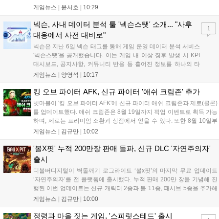
게임 히간 이루실에 신규 서버 'world3'을 개설하고 신규 캐릭터
게임뉴스 |
윤서호
|
10:29
및 이벤트 스토리를 포함한 대규모 콘텐츠 업데이트를 적용했다.
이번 업데이트를 통해 어둠 속 서큐버스...
넥슨, 사내 데이터 분석 툴 '넥슨스탯' 소개... "사후
1
대응에서 사전 대비로"
넥슨은 지난 6일 넥슨 태그를 통해 게임 운영 데이터 분석 서비스
'넥슨스탯'을 공개했습니다. 이는 게임 내 이상 징후 발생 시 KPI
대시보드, 공지사항, 커뮤니티 반응 등 흩어진 정보를 하나의 타
임라인에 연결해 원인을 빠르게 파악하도록 돕는 관제 허브입니
게임뉴스 |
양영석
|
10:17
다. 현재 25개 이상의 프로젝트에 도입된 이 서비스는 사후 대응
중심의 운영 방식을 사전 대비 체계로 전환하며 데이터 기반의 효
킹 오브 파이터 AFK, 신규 파이터 '애쉬 크림존' 추가
율적인 의사결정을 지원하고 있습니다....
넷마블이 '킹 오브 파이터 AFK'에 신규 파이터 애쉬 크림존과 제로(클론)
를 업데이트했다. 애쉬 크림존은 8월 19일까지 픽업 이벤트로 획득 가능
하며, 제로는 프리미엄 소환과 상점에서 얻을 수 있다. 또한 8월 10일부
터 14일까지 럭키 엘피 이벤트로 론을, 13일부터 26일까지 트로피칼 아
게임뉴스 |
김규만
|
10:02
일랜드 이벤트로 펫 블레이즈와 팝시를 선보일 예정이다. 이번 업데이트
로 전략적 전투의 재미가 더욱 강화될 것으로 기대된다....
'볼X핏' 누적 200만장 판매 돌파, 신규 DLC '자연주의자'
출시
디볼버디지털이 벽돌깨기 로그라이트 ‘볼x핏’의 마지막 무료 업데이트
‘자연주의자’를 전 플랫폼에 출시했다. 누적 판매 200만 장을 기념해 진
행된 이번 업데이트는 신규 캐릭터 2종과 볼 11종, 패시브 5종을 추가해
전략적 재미를 높였다. 게임은 PC와 콘솔, 모바일에서 한글판으로 즐길
게임뉴스 |
김규만
|
10:00
수 있으며, 개발사는 조만간 게임과 관련한 새로운 소식을 전할 예정이
라고 밝혀 향후 행보에 기대감을 모으고 있다. 상세 정보는 공식 홈페이
정령과 마을 짓는 게임, '스피릿스테드' 출시