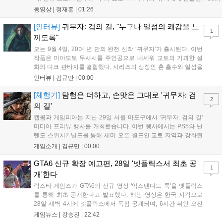
Xbox Series X|S에서 4K 60FPS를 지원한다. 또한 편의성 개선과 함께
동영상 |
정재훈
|
01:26
과거 콘텐츠가 복원되어 기존 및 신규 이용자 모두에게 새로운 즐길 거
리를 제공한다....
[인터뷰]
귀무자: 검의 길, "누구나 일섬의 쾌감을 느
1
끼도록"
오는 9월 4일, 20여 년 만의 완전 신작 ‘귀무자’가 출시된다. 이번
작품은 미야모토 무사시를 주인공으로 내세워 교토의 기괴한 설
화와 다크 판타지를 결합했다. 시리즈의 상징인 혼 흡수와 일섬을
계승하면서도, 현대적인 검극 액션과 '무너뜨리기 일섬'을 더해 전
인터뷰 |
김규만
|
00:00
투의 깊이를 더했다. 개발진은 정해진 공략법 대신 플레이어의 선
택에 따른 사무라이 액션을 구현하고자 했으며, 실제 검술 전문가
[체험기]
탐험은 더하고, 손맛은 그대로 '귀무자: 검
2
의 모션 캡처를 통해 리얼리티를 극대화했다. 세계관을 새롭게 재
의 길'
구성한 이번 신작은 기존 시리즈와 설정은 다르지만, 특유의 통쾌
캡콤과 게임피아는 지난 29일 서울 마포구에서 '귀무자: 검의 길'
한 손맛과 다크 판타지 분위기를 충실히 담아내어 시리즈 팬과 신
미디어 프리뷰 행사를 개최했습니다. 이번 행사에서는 PS5와 닌
규 이용자 모두에게 새로운 재미를 선사할 예정이다....
텐도 스위치2 빌드를 통해 세미 오픈 월드인 교토 지역과 강화된
액션 시스템을 공개했습니다. 주인공 미야모토 무사시가 오니를
게임소개 |
김규만
|
00:00
정화하는 과정을 담았으며, 패링과 혼 흡수 등 전략적 전투 요소
가 특징입니다. 정식 출시를 앞두고 탄탄한 게임성을 선보여 기대
GTA6 신규 확장 예고편, 28일 '넷플릭스서 최초 공
1
감을 높였습니다....
개'한다
락스타 게임즈가 GTA6의 신규 영상 '익스텐디드 룩'을 넷플릭스
를 통해 최초 공개한다고 발표했다. 해당 영상은 한국 시각으로
28일 새벽 4시에 넷플릭스에서 독점 공개되며, 6시간 뒤인 오전
10시부터 공식 유튜브와 홈페이지에서도 확인할 수 있다. 기존보
게임뉴스 |
강승진
|
22:42
다 게임플레이 비중이 클 것으로 기대되는 가운데, 넷플릭스와의