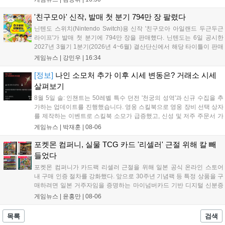
조회수를 기록했습니다. 미호요는 이번 판결이 새 사법해석 시행
이후 중국 내 첫 형사사건임을 강조하며 향후 무단 유출에 강경
'친구모아' 신작, 발매 첫 분기 794만 장 팔렸다
대응할 방침입니다....
닌텐도 스위치(Nintendo Switch)용 신작 '친구모아 아일랜드 두근두근
라이프'가 발매 첫 분기에 794만 장을 판매했다. 닌텐도는 6일 공시한
2027년 3월기 1분기(2026년 4~6월) 결산단신에서 해당 타이틀이 판매
를 크게 늘렸다고 밝혔다. 4월 16일 발매된 이 작품은 약 2개월 반 만에
게임뉴스 |
강민우
|
16:34
794만 장을 기록하며, 같은 기간 닌텐도 스위치...
[정보]
나인 소모처 추가 이후 시세 변동은? 거래소 시세
살펴보기
8월 5일 솔: 인챈트는 50레벨 특수 던전 '천궁의 성역'과 신규 수집을 추
가하는 업데이트를 진행했습니다. 영웅 스킬북으로 영웅 장비 선택 상자
를 제작하는 이벤트로 스킬북 소모가 급증했고, 신성 및 저주 주문서 가
격은 소폭 상승했습니다. 나인 코어 시세는 보합세를 유지 중이며, 신의
게임뉴스 |
박재훈
|
08-06
탑 관련 아이템은 사냥터 발견으로 가격이 안정화되었습니다. 상급 재료
수요는 늘었으나 일반 재료는 현상을 유지하고 있으며, 영웅 등급 장비
포켓몬 컴퍼니, 실물 TCG 카드 '리셀러' 근절 위해 칼 빼
와 무기는 서버별로 등락을 보이고 있습니다....
들었다
포켓몬 컴퍼니가 카드팩 리셀러 근절을 위해 일본 공식 온라인 스토어
내 구매 인증 절차를 강화했다. 앞으로 30주년 기념팩 등 특정 상품을 구
매하려면 일본 거주자임을 증명하는 마이넘버카드 기반 디지털 신분증
이 필수다. 해당 상품들은 온라인 추첨제로만 판매되며, 이번 조치는 과
게임뉴스 |
윤홍만
|
08-06
도한 가격 급등을 막기 위한 특단의 대책이다. 향후 포켓몬 컴퍼니의 이
러한 정책이 시장 물량 안정화에 어떤 영향을 미칠지 업계의 이목이 쏠
목록
검색
리고 있다....