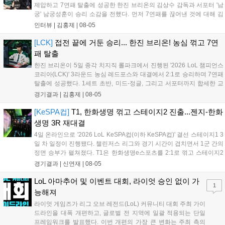
제압하고 7연패 탈출에 성공한 한진 브리온의 김상수 감독과 서포터 '남
궁' 남궁성훈이 승리 소감을 전했다. 먼저 7연패를 끊어낸 것에 대해 김
상수 감독은 "이겨서 정말 기쁘고 잘해준 선수들에게 고맙다"고 전했고,
인터뷰 |
김홍제
|
08-05
'남궁' 남궁성훈 역시 "연패를 끊어낼 수 있어서 기쁘다"라고 말...
[LCK]
접전 끝에 거둔 승리... 한진 브리온! 농심 꺾고 7연
패 탈출
한진 브리온이 5일 종각 치지직 롤파크에서 진행된 '2026 LoL 챔피언스
코리아(LCK)' 3라운드 농심 레드포스와 대결에서 2:1로 승리하며 7연패
탈출에 성공했다. 1세트 초반, 미드-정글, 그리고 서포터까지 합세한 교
전에서 서로 2킬씩 교환한 뒤 서로 팽팽한 상황이 이어졌다. 그리고 20
경기결과 |
김홍제
|
08-05
분 한진 브리온의 칼날부리 근처 한타에서 농심이 상대 바텀을...
[KeSPA컵]
T1, 한화생명 꺾고 스테이지2 진출...젠지-한화
생명 3R 재대결
4일 온라인으로 '2026 LoL KeSPA컵(이하 KeSPA컵)' 결선 스테이지1 3
일 차 일정이 진행됐다. 챌린저스 리그와 경기 시간이 겹치면서 1군 간의
정면 승부가 펼쳐졌다. T1은 한화생명e스포츠를 2:1로 꺾고 스테이지2
로 진출했고, 젠지 e스포츠는 DN 수퍼스를 완파하며 3라운드로 향했다.
경기결과 |
신연재
|
08-05
탈락전에서는 키움 DRX가 한진 브리온을 상대로 '패승...
LoL 아마추어 및 이벤트 대회, 라이엇 승인 없이 가
1
능해져
라이엇 게임즈가 리그 오브 레전드(LoL) 커뮤니티 대회 주최 가이
드라인을 대폭 개편하고, 글로벌 전 지역에 일괄 적용되는 단일
프레임워크를 발표했다. 이번 개편의 가장 큰 변화는 주최 측의