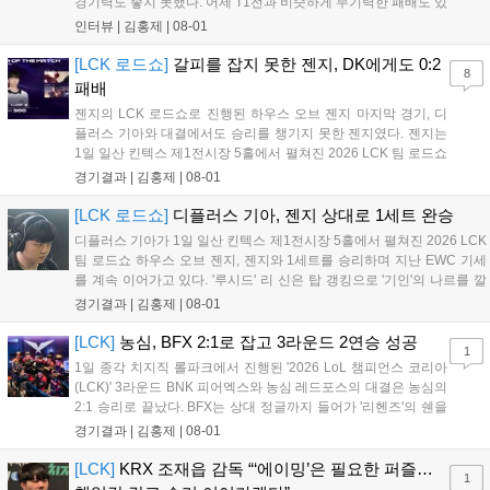
경기력도 좋지 못했다. 어제 T1전과 비슷하게 무기력한 패배도 있
었고, 팀적인 움직임이 많이 둔해보이며 평소 알던 젠지의 모습은
인터뷰 |
김홍제
|
08-01
아니었다. 이하 젠지 유상욱 감독과 '기인' 김기인의 인터뷰 전문
이다. Q. 오늘 경기에 대한 총평...
[LCK 로드쇼]
갈피를 잡지 못한 젠지, DK에게도 0:2
8
패배
젠지의 LCK 로드쇼로 진행된 하우스 오브 젠지 마지막 경기, 디
플러스 기아와 대결에서도 승리를 챙기지 못한 젠지였다. 젠지는
1일 일산 킨텍스 제1전시장 5홀에서 펼쳐진 2026 LCK 팀 로드쇼
하우스 오브 젠지 디플러스 기아와 3라운드 경기에서 0:2로 완패
경기결과 |
김홍제
|
08-01
했다. 2세트 초반, 서로 굉장히 공격적인 움직임을 보여줬다. 미드
부터 바텀, 탑 모두 교전이...
[LCK 로드쇼]
디플러스 기아, 젠지 상대로 1세트 완승
디플러스 기아가 1일 일산 킨텍스 제1전시장 5홀에서 펼쳐진 2026 LCK
팀 로드쇼 하우스 오브 젠지, 젠지와 1세트를 승리하며 지난 EWC 기세
를 계속 이어가고 있다. '루시드' 리 신은 탑 갱킹으로 '기인'의 나르를 깔
끔하게 잡았다. 그리고 '캐니언'의 스카너가 바텀으로 향했을 때 리 신이
경기결과 |
김홍제
|
08-01
다시 탑으로 향해 다이브로 나르를 또 잡았다. 대신 젠지는...
[LCK]
농심, BFX 2:1로 잡고 3라운드 2연승 성공
1
1일 종각 치지직 롤파크에서 진행된 '2026 LoL 챔피언스 코리아
(LCK)' 3라운드 BNK 피어엑스와 농심 레드포스의 대결은 농심의
2:1 승리로 끝났다. BFX는 상대 정글까지 들어가 '리헨즈'의 쉔을
잡고 먼저 첫 킬을 따냈다. '랩터'의 자르반은 탑으로 향해 '킹겐'의
경기결과 |
김홍제
|
08-01
럼블까지 잡아냈고, 1세트 적극적으로 상대 정글에 또 들어갔지
만 농심이 자르반...
[LCK]
KRX 조재읍 감독 “‘에이밍’은 필요한 퍼즐…
1