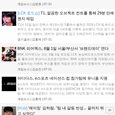
전력으로 투입됩니다. 김하람은 언쟁에 대해 반성하며 성숙한 모습을 다
게임뉴스 |
김병호
|
07-31
짐했으며, 그의 새로운 팀에서의 데뷔전 경기력에 팬들의 큰 관심이 집
중되고 있습니다....
[LCK 로드쇼]
T1, 깔끔한 오브젝트 컨트롤 통해 29분 만에
젠지 제압
T1이 31일 일산 킨텍스 제1전시장 5홀에서 펼쳐진 2026 LCK 팀 로드쇼
하우스 오브 젠지, 젠지와 대결 1세트를 가뿐히 승리했다. T1은 경기 초
반 '기인'의 암베사, '쵸비'의 갈리오를 잡고 드래곤까지 2스택을 쌓으며
기분 좋게 출발했다. 젠지는 잠시 후 바텀 다이브로 '도란'의 나르를 잡아
경기결과 |
김홍제
|
07-31
첫 킬을 따냈다. 하지만, 이어진 교전에서 빠르게 합류...
BNK 피어엑스, 8월 1일 서울/부산서 '브랜드데이' 연다
BNK 피어엑스는 오는 8월 1일 토요일 LCK 농심레드포스전에 맞춰 서
울 롤파크와 부산이스포츠경기장에서 'BNK 브랜드데이'를 개최합니다.
서울에서는 이벤트 부스를 통한 게임과 굿즈 판매가 진행되며, 부산에서
는 뷰잉파티와 함께 스탬프 투어, 미션 게임 등 다양한 체험형 콘텐츠가
게임뉴스 |
강승진
|
07-31
마련됩니다. 부산 행사는 공식 인스타그램을 통해 사전 신청할 수 있으
며, 팬들에게 BNK와 피어엑스가 만드는 브랜드 가치를 직접 경험할 기
아디다스, e스포츠 네이션스 컵 참가팀에 유니폼 지원
회를 제공할 예정입니다....
e스포츠 재단(EF)가 아디다스와 파트너십을 맺었다. 이번 파트너십을
통해 아디다스는 e스포츠 네이션스컵(ENC)에 참가하는 모든 국가대표
팀 유니폼을 제공한다. 아디다스는 100개 이상의 참가 국가 및 지역을
위해 맞춤형 경기복을 디자인 및 제작하며, 2,000여 명의 선수와 코치를
게임뉴스 |
김홍제
|
07-31
포함한 각 대표팀은 자국의 정체성을 반영한 특별한 디자인의 유니폼과
트레이...
[이슈]
'에이밍' 김하람, "팀 내 갈등 반성... 끝까지 뛰
30
고 싶었다"