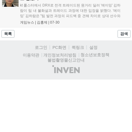
kt 롤스터에서 DRX로 전격 트레이드된 원거리 딜러 '에이밍' 김하
람이 팀 내 불화설과 트레이드 과정에 대한 입장을 밝혔다. '에이
밍' 김하람은 "팀 발전 과정의 피드백 중 견해 차이로 상대 선수와
감정적인 언쟁이 오갔고, 이 과정에서 부적절한 언행을 주고받은
게임뉴스 |
김홍제
|
07-30
점에 대해 깊이 반성하고 있다"고 전했다. 이후 코칭스태프 면담
을 통해 프로로서 비즈니스적 관계...
목록
검색
로그인
PC화면
퀵링크
설정
청소년보호정책
이용약관
개인정보처리방침
불법촬영물신고안내
(주)
인
벤