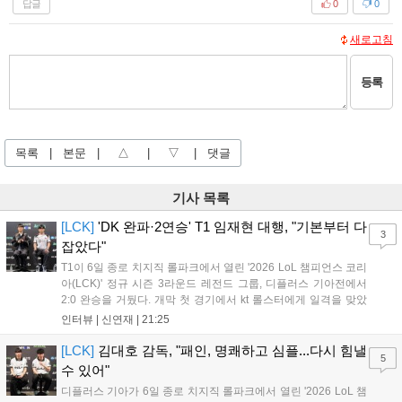
답글
0
0
새로고침
등록
목록
|
본문
|
△
|
▽
|
댓글
기사 목록
[LCK]
'DK 완파·2연승' T1 임재현 대행, "기본부터 다
3
잡았다"
T1이 6일 종로 치지직 롤파크에서 열린 '2026 LoL 챔피언스 코리
아(LCK)' 정규 시즌 3라운드 레전드 그룹, 디플러스 기아전에서
2:0 완승을 거뒀다. 개막 첫 경기에서 kt 롤스터에게 일격을 맞았
지만, 젠지 e스포츠의 홈 경기에서 원정 승리를 챙기며 분위기를
인터뷰 |
신연재
|
21:25
다잡은 T1은 이날 게임에서는 경기력이 완전히 제 궤도에 오른 듯
한 모습이었다. 다음은...
[LCK]
김대호 감독, "패인, 명쾌하고 심플...다시 힘낼
5
수 있어"
디플러스 기아가 6일 종로 치지직 롤파크에서 열린 '2026 LoL 챔