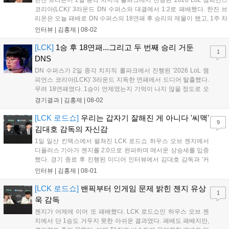
코리아(LCK)' 3라운드 DN 수퍼스와 대결에서 1:2로 패배했다. 한진 브
리온은 오늘 패배로 DN 수퍼스의 18연패 후 승리의 제물이 됐고, 1주 차
에 2패를 당하며 좋지 못한 출발을 알렸다. 이하 한진 브리온 김상수 감
인터뷰 |
김홍제
|
08-02
독과 '캐스팅' 신민제의 인터뷰 전문이다. Q. 오늘 경기...
[LCK]
1승 후 18연패...그리고 두 번째 승리 거둔
1
DNS
DN 수퍼스가 2일 종각 치지직 롤파크에서 진행된 '2026 LoL 챔
피언스 코리아(LCK)' 3라운드 지독한 연패에서 드디어 탈출했다.
무려 18연패였다. 1승이 언제였는지 기억이 나지 않을 정도로 오
래전이 맛봤던 승리의 달콤함을 3라운드 시작 후 두 번째 경기만
경기결과 |
김홍제
|
08-02
에 맛봤다. 한진 브리온은 초반 DNS의 바텀 듀오를 잡아 2킬을
기록했고, DNS는 미드 전...
[LCK 로드쇼]
우리는 갑자기 잘해진 게 아니다 '씨맥'
9
김대호 감독의 자신감
1일 일산 킨텍스에서 펼쳐진 LCK 로드쇼 하우스 오브 젠지에서
디플러스 기아가 젠지를 2:0으로 완파하며 매서운 상승세를 입증
했다. 경기 종료 후 진행된 미디어 인터뷰에서 김대호 감독과 '커
리어' 오형석은 승리 소감과 함께 최근 눈부신 경기력 향상의 비
인터뷰 |
김홍제
|
08-01
결, 그리고 팀의 성장 과정에 대한 진솔한 이야기를 전했다. Q. 하
우스 오브 젠지에서 2:0으로 승리한...
[LCK 로드쇼]
밴픽부터 인게임 문제 밝힌 젠지 유상
1
욱 감독
젠지가 어제에 이어 또 패배했다. LCK 로드쇼인 하우스 오브 젠
지에서 단 1승도 거두지 못한 아쉬운 결과였다. 패배도 패배지만,