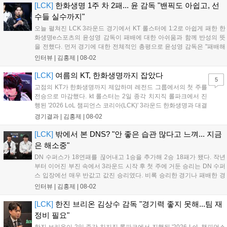
[LCK]
한화생명 1주 차 2패... 윤 감독 "밴픽도 아쉽고, 선
수들 실수까지"
오늘 펼쳐진 LCK 3라운드 경기에서 KT 롤스터에 1:2로 아쉽게 패한 한
화생명e스포츠의 윤성영 감독이 패배에 대한 아쉬움과 함께 반성의 뜻
을 전했다. 먼저 경기에 대한 전체적인 총평으로 윤성영 감독은 "패배해
서 아쉽지만, 부족한 부분을 잘 보완해 다음 경기에서는 반드시 승리하
인터뷰 |
김홍제
|
08-02
겠다"고 말했다. 이어진 패인 분석에서 윤성영 감독은 "밴픽 과정에서 다
소 아쉬...
[LCK]
여름의 KT, 한화생명까지 잡았다
5
고점의 KT가 한화생명까지 제압하며 레전드 그룹에서의 첫 주를
전승으로 마감했다. kt 롤스터는 2일 종각 치지직 롤파크에서 진
행된 '2026 LoL 챔피언스 코리아(LCK)' 3라운드 한화생명과 대결
에서 2:1로 승리하며 상승세를 이어가게 됐다. kt 롤스터는 초반에
경기결과 |
김홍제
|
08-02
'카나비'의 자르반을 두 번이나 잡아 미드-정글에서 기분이 좋았
다. 그리고 KT는 탑에서...
[LCK]
밖에서 본 DNS? "안 좋은 습관 많다고 느껴... 지금
은 해소중"
DN 수퍼스가 18연패를 끊어내고 1승을 추가해 2승 18패가 됐다. 작년
부터 이어진 부진 속에서 3라운드 시작 후 첫 주에 거둔 승리는 DN 수퍼
스 입장에선 매우 반값고 값진 승리였다. 비록 승리한 경기나 패배한 경
기에서 여전히 아쉬운 점도 있었지만, 오랜만에 거둔 승리였기 때문에
인터뷰 |
김홍제
|
08-02
승리 자체도 의미가 있었고, 유병준 감독대행은 "긴장을 늦추지 않겠
다"고...
[LCK]
한진 브리온 김상수 감독 "경기력 좋지 못해...팀 재
정비 필요"
한진 브리온이 2일 종각 치지직 롤파크에서 진행된 '2026 LoL 챔피언스