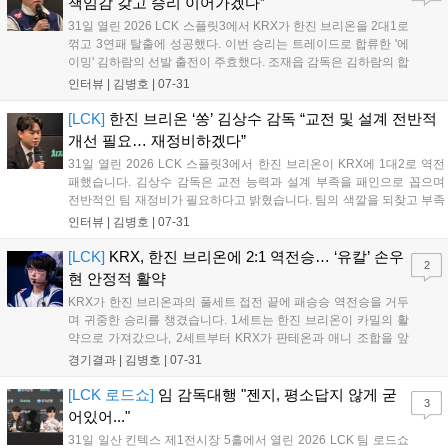
책임감 갖고 승리 이어가겠다”
31일 열린 2026 LCK 스플릿3에서 KRX가 한진 브리온을 2대1로
꺾고 3연패 탈출에 성공했다. 이번 승리는 트레이드로 합류한 '에
이밍' 김하람의 선발 출전이 주효했다. 조재읍 감독은 김하람의 합
류가 팀의 미드-정글진에 큰 도움이 될 것이라며 만족감을 표했
인터뷰 |
김병호
|
07-31
다. 조 감독은 기존 선수들에 대한 고마움을 전하는 한편, 남은 경
기에서도 좋은 성적을 거두기 위해 철저히 준비하겠다는 포부를
[LCK]
한진 브리온 ‘쏭’ 김상수 감독 “교전 및 설계 전반적
밝혔다....
개선 필요… 재정비하겠다”
31일 열린 2026 LCK 스플릿3에서 한진 브리온이 KRX에 1대2로 역전
패했습니다. 김상수 감독은 교전 능력과 설계 부족을 패인으로 꼽으며
전반적인 팀 재정비가 필요하다고 밝혔습니다. 팀의 색깔을 되찾고 부족
한 점을 보완해 다음 경기에서는 반드시 발전된 모습으로 돌아오겠다고
인터뷰 |
김병호
|
07-31
다짐했습니다. 팬들의 응원에 감사함을 전하며 남은 기간 동안 철저한
분석과 회의를 통해 경기력을 개선하겠다는 의지를 보였습니다....
[LCK]
KRX, 한진 브리온에 2:1 역전승… ‘유칼’ 손우
2
현 안정적 활약
KRX가 한진 브리온과의 풀세트 접전 끝에 패승승 역전승을 거두
며 귀중한 승리를 챙겼습니다. 1세트는 한진 브리온이 카밀의 활
약으로 가져갔으나, 2세트부터 KRX가 판테온과 애니 조합을 앞
세워 반격했습니다. 마지막 3세트에서 프로그의 슈퍼플레이로 승
경기결과 |
김병호
|
07-31
기를 잡은 KRX는 31분경 한타 대승으로 경기를 마무리했습니다.
유칼의 안정적인 활약이 돋보인 이번 경기는 향후 리그 순위 경쟁
[LCK 로드쇼]
임 감독대행 "젠지, 평소답지 않게 굳
3
에 큰 영향을 미칠 전망입니다....
어있어..."
31일 일산 킨텍스 제1전시장 5홀에서 열린 2026 LCK 팀 로드쇼