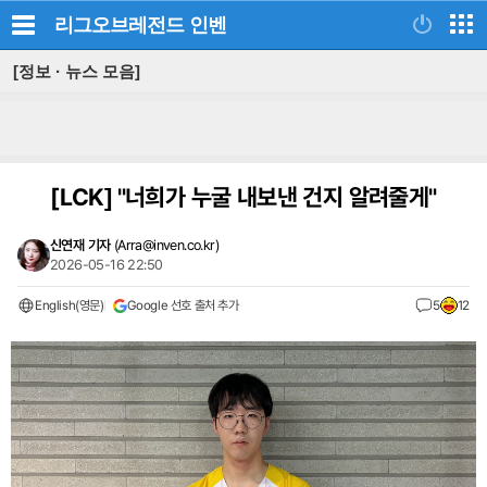
리그오브레전드
인벤
[정보 · 뉴스 모음]
[LCK]
"너희가 누굴 내보낸 건지 알려줄게"
신연재 기자
(
Arra@inven.co.kr
)
2026-05-16 22:50
English(영문)
Google 선호 출처 추가
5
12