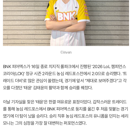
©inven
BNK 피어엑스가 16일 종로 치지직 롤파크에서 진행된 '2026 LoL 챔피언스
코리아(LCK)' 정규 시즌 2라운드 농심 레드포스전에서 2:0으로 승리했다. '트
레이드 더비'로 많은 관심이 쏠렸는데, 경기에 앞서 "제대로 보여주겠다"고 각
오를 다졌던 '태윤' 김태윤의 활약과 함께 승리를 꿰찼다.
이날 기자실을 찾은 '태윤'은 한결 여유로운 표정이었다. 갑작스러운 트레이드
를 통해 농심 레드포스에서 BNK 피어엑스로 둥지를 옮긴 후 처음 맞붙는 경기
였기에 더 탐이 났을 승리다. 승리 직후 농심 레드포스의 유니폼을 던지는 세리
모니는 그의 심정을 가장 잘 대변하는 퍼포먼스였다.