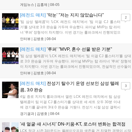
자율성 보장이다. 그동안 대회를 개최할 때 필요했던 라이엇 게임
게임뉴스 |
김홍제
|
08-05
즈의 사전 승인 절차가 대부분 폐지되었으며, 주최 측은 간소화된
현황 양식만 제출하면 PC방 LAN 대회...
[레전드 매치]
'막눈' "저는 지지 않았습니다"
2
'팀 삼성 텔레콤'이 'LCK 레전드 매치'에서 '팀 이걸 CJ 롤스터
가'를 상대로 3:0 완승을 거두며 우승했다. 파이널 MVP는 탑 라이
너 '루퍼' 장형석이 차지했다. 이번 경기는 롤파크에서 진행되었으
며, 전설적인 선수들이 모여 수준 높은 경기력을 선보였다. 선수
인터뷰 |
김병호
|
08-04
들은 오랜만에 팬들과 소통하며 즐거운 시간을 보냈고, 향후에도
이러한 레전드 매치가 다시 열리기를 희망하며 경기를 성공적으
[레전드 매치]
'루퍼' "MVP, 혼수 선물 받은 기분"
로 마무리했다....
'팀 삼성 텔레콤'이 'LCK 레전드 매치'에서 '팀 이걸 CJ 롤스터가'를 상대
로 3:0 완승을 거두며 우승했다. 파이널 MVP는 탑 라이너 '루퍼' 장형석
이 차지했다. 이번 경기는 롤파크에서 진행되었으며, 전설적인 선수들이
모여 수준 높은 경기력을 선보였다. 선수들은 오랜만에 팬들과 소통하며
인터뷰 |
김병호
|
08-04
즐거운 시간을 보냈고, 향후에도 이러한 레전드 매치가 다시 열리기를
희망하며 경기를 성공적으로 마무리했다....
[레전드 매치]
전성기 탈수기 운영 선보인 삼성 텔레
3
콤, 3:0 완승
4일 종로 치지직 롤파크에서 열린 LCK 레전드 매치에서 팀 삼성
텔레콤이 팀 이걸 CJ 롤스터가를 상대로 세 세트 모두 30분 이내
에 경기를 끝내며 3대 0 완승을 거뒀다. 전성기 시절 삼성 갤럭시
의 탈수기 운영을 재현한 팀 삼성 텔레콤은 전 라인의 고른 성장
경기결과 |
김병호
|
08-04
과 압도적인 운영 능력을 선보이며 상대를 제압했고, 3세트 블라
인드 픽까지 완벽하게 가져오며 압도적인 경기력으로 승리를 확
'새 얼굴·새 시너지' DN-키움-KT, 로스터 변화는 합격점
정 지었다....
LCK 정규 시즌 3라운드는 플레이오프와 생존을 건 치열한 경쟁이 시작