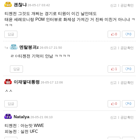
괜찮냐
26-05-17 03:42
신고
|
공감 확인
티젠전 그것도 개쩌는 경기로 티원이 이긴 날인데도
태윤 세레모니랑 POM 인터뷰로 화제성 가져간 거 진짜 미친거 아니냐 ㅋ
ㅋㅋ
답글
0
0
멘탈붕괴z
26-05-17 21:50
신고
|
공감 확인
ㄹㅇ티젠전 기억이 안남 ㅋㅋㅋㅋ
답글
1
0
이재몋대통령
26-05-17 12:06
신고
|
공감 확인
ㅅㅅ
답글
0
0
Natalya
26-05-21 06:10
신고
|
공감 확인
티젠전 : 아는맛 WWE
피농전 : 실전 UFC