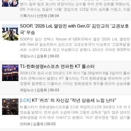
됐다. 일부 팀은 로스터 변경이라는 강수를 두며 전력 강화를 꾀했는데,
DN 수퍼스는 정글러 ‘샤벨’ 영입으로 122일 만의 승리를 거뒀고, 키움
DRX는 ‘에이밍’ 합류 후 즉각적인 승리를 따냈다. kt 롤스터는 내부 갈등
기획기사 |
신연재
|
08-04
으로 원딜을 ‘펜리르’로 교체했으나 T1과 한화생명을 연파하며 우려를
불식시켰다. 오는 5일부터 3라운드 2주 차가 시작되는 가운데, 변화를
SOOP, '2026 LoL 멸망전 with Gen.G' 김민교의 '교권보호
준 팀들이 상승세를 이어갈지 주목된다....
국' 우승
SOOP은 일산 킨텍스 'House of GEN.G'에서 열린 '2026 LoL 멸망전
with Gen.G' 결승전에서 김민교의 '교권보호국'이 이상호의 '고점폭발'을
세트 스코어 2대1로 꺾고 우승했다고 밝혔다. 10년간 이어온 SOOP의
대표 e스포츠 콘텐츠인 멸망전은 스트리머들이 팀을 구성해 대결하는
게임뉴스 |
김동휘
|
08-03
방식으로, 이번 결승은 Gen.G와의 협업으로 진행됐다. 우승팀 교권보호
국은 상금 2,500만 원과 젠지 선수 합동 방송 기회를 얻었으며, 파이널
T1-한화생명e스포츠 연파한 KT 롤스터
MVP는 김레인이 선정되었다. 이번 행사는 많은 팬들의 관심을 모으며
2026 LCK 정규 시즌 3라운드 1주 차가 7월 29일부터 8월 2일까지 롤파
성황리에 종료되었다....
크와 킨텍스에서 열렸다. KT 롤스터는 T1과 한화생명을 연파하며 선두
경쟁에 합류했고, 디플러스 기아는 한화생명과 젠지를 꺾으며 상승세를
입증했다. 라이즈 그룹에서는 농심 레드포스가 유일하게 2연승을 기록
게임뉴스 |
김동휘
|
08-03
했으며, DN 수퍼스는 18연패를 끊고 4개월 만에 귀중한 승리를 챙겼다.
이번 주 차에는 루시드의 통산 2,000어시스트와 리헨즈의 통산 500킬
[LCK]
KT '커즈' 의 자신감 "작년 상승세 느낌 난다"
달성 등 주요 기록도 함께 작성되었다....
kt 롤스터가 한화생명e스포츠를 2:1로 제압하고 LCK 3라운드 1주 차 2
연승을 달렸다. 먼저 승리 소감에 대해 고동빈 감독은 "쉽지 않은 상대인
한화생명을 이겨 매우 기쁘다"고 밝혔다. '커즈' 문우찬은 "힘든 경기를
예상했고 실제로도 쉽지 않았지만, 우리의 장점을 잘 살려 승리해 기분
인터뷰 |
김홍제
|
08-03
이 좋다"고 전했다. 이날 승리의 가장 큰 요인으로 고동빈 감독은...