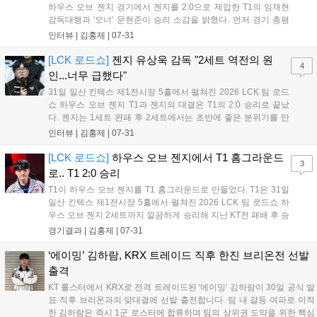
하우스 오브 젠지 경기에서 젠지를 2:0으로 제압한 T1의 임재현
감독대행과 '오너' 문현준이 승리 소감을 밝혔다. 먼저 경기 총평
에 대해 임재현 감독대행은 "1세트는 큰 실수 없이 깔끔했고, 2세
인터뷰 |
김홍제
|
07-31
트는 초반을 불리하게 시작했으나 비원딜이 아니라 밸류를 믿고
잘 풀어냈다"고 평가했다. '...
[LCK 로드쇼]
젠지 유상욱 감독 "2세트 역전의 원
4
인...너무 급했다"
31일 일산 킨텍스 제1전시장 5홀에서 펼쳐진 2026 LCK 팀 로드
쇼 하우스 오브 젠지 T1과 젠지의 대결은 T1의 2:0 승리로 끝났
다. 젠지는 1세트 완패 후 2세트에서는 초반에 좋은 분위기를 만
들었지만, 잘 성장한 '페이즈'의 활약으로 인해 역전패를 당하며
인터뷰 |
김홍제
|
07-31
로드쇼 첫 경기에 아쉬운 결과를 만들고 말았다. 이하 젠지 유상
욱 감독과 '듀로' 주민규의...
[LCK 로드쇼]
하우스 오브 젠지에서 T1 홈그라운드
3
로.. T1 2:0 승리
T1이 하우스 오브 젠지를 T1 홈그라운드로 만들었다. T1은 31일
일산 킨텍스 제1전시장 5홀에서 펼쳐진 2026 LCK 팀 로드쇼 하
우스 오브 젠지 2세트까지 깔끔하게 승리해 지난 KT전 패배 후 승
리를 기록해 분위기 반전에 성공했다. 초반부터 T1이 상대 정글로
경기결과 |
김홍제
|
07-31
들어가 정글러-서포터끼리의 교전이 있었다. 여기서 '오너'의 신
짜오 점멸이 빠졌고, '...
‘에이밍’ 김하람, KRX 트레이드 직후 한진 브리온전 선발
출격
KT 롤스터에서 KRX로 전격 트레이드된 '에이밍' 김하람이 30일 공식 발
표 직후 브리온과의 맞대결에 선발 출전합니다. 팀 내 갈등 여파로 이적
한 김하람은 즉시 1군 로스터에 합류하며 팀의 상위권 도약을 위한 핵심