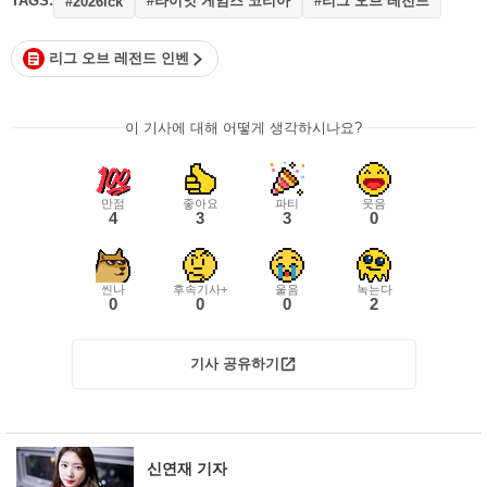
TAGS:
#라이엇 게임즈 코리아
#리그 오브 레전드
#2026lck
리그 오브 레전드 인벤
이 기사에 대해 어떻게 생각하시나요?
만점
좋아요
파티
웃음
4
3
3
0
씬나
후속기사+
울음
녹는다
0
0
0
2
기사 공유하기
신연재 기자