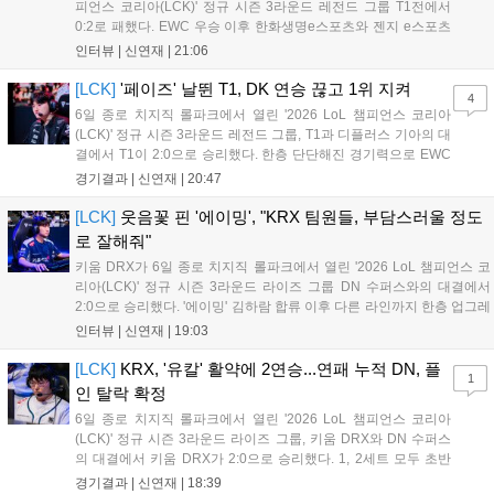
피언스 코리아(LCK)' 정규 시즌 3라운드 레전드 그룹 T1전에서
0:2로 패했다. EWC 우승 이후 한화생명e스포츠와 젠지 e스포츠
를 잡아내며 기세를 끌어올렸지만, 경기력이 제 궤도에 오른 T1은
인터뷰 |
신연재
|
21:06
확실히 강했다. 경기 종료 후 기자회견에 참석한 김대호 감독은
"오늘 져서 너무 아쉽다"...
[LCK]
'페이즈' 날뛴 T1, DK 연승 끊고 1위 지켜
4
6일 종로 치지직 롤파크에서 열린 '2026 LoL 챔피언스 코리아
(LCK)' 정규 시즌 3라운드 레전드 그룹, T1과 디플러스 기아의 대
결에서 T1이 2:0으로 승리했다. 한층 단단해진 경기력으로 EWC
우승을 기점으로 파죽지세의 연승을 이어가던 디플러스 기아를
경기결과 |
신연재
|
20:47
잠재웠다. 1세트, T1이 앞서갔다. 바텀 듀오 킬로 주도권을 잡은
T1은 첫 드래곤을 두드렸...
[LCK]
웃음꽃 핀 '에이밍', "KRX 팀원들, 부담스러울 정도
로 잘해줘"
키움 DRX가 6일 종로 치지직 롤파크에서 열린 '2026 LoL 챔피언스 코
리아(LCK)' 정규 시즌 3라운드 라이즈 그룹 DN 수퍼스와의 대결에서
2:0으로 승리했다. '에이밍' 김하람 합류 이후 다른 라인까지 한층 업그레
이드 된 경기력을 보여주며 기분 좋은 2연승을 달렸다. 경기 종료 후 기
인터뷰 |
신연재
|
19:03
자실을 찾은 '에이밍'은 한층 밝아진 모습이었다. "합류한 지...
[LCK]
KRX, '유칼' 활약에 2연승...연패 누적 DN, 플
1
인 탈락 확정
6일 종로 치지직 롤파크에서 열린 '2026 LoL 챔피언스 코리아
(LCK)' 정규 시즌 3라운드 라이즈 그룹, 키움 DRX와 DN 수퍼스
의 대결에서 키움 DRX가 2:0으로 승리했다. 1, 2세트 모두 초반
부터 앞서나갔고, 별다른 위기 없이 승리를 꿰찼다. DN 수퍼스는
경기결과 |
신연재
|
18:39