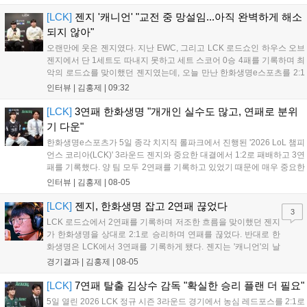
이번 패배로 플레이-인 진출 실패를 확정했다. 1세트, 키움 DRX
의 출발이 매우 좋...
[LCK]
젠지 '캐니언' "교전 중 망설임...아직 완벽하게 해소
되지 않아"
오랜만에 웃은 젠지였다. 지난 EWC, 그리고 LCK 로드쇼인 하우스 오브
젠지에서 단 1세트도 따내지 못하고 세트 스코어 0승 4패를 기록하며 최
악의 로드쇼를 맞이했던 젠지였는데, 오늘 만난 한화생명e스포츠를 2:1
로 잡고 오랜만에 승리의 달콤함을 맛봤다. 연패 탈출 소감에 대해 유상
인터뷰 |
김홍제
|
09:32
욱 감독은 "팀에 매우 중요한 경기였는데, 승리를 거두면서 전반적인 분
위...
[LCK]
3연패 한화생명 "개개인 실수도 많고, 연패로 분위
기 다운"
한화생명e스포츠가 5일 종각 치지직 롤파크에서 진행된 '2026 LoL 챔피
언스 코리아(LCK)' 3라운드 젠지와 중요한 대결에서 1:2로 패배하고 3연
패를 기록했다. 양 팀 모두 2연패를 기록하고 있었기 때문에 매우 중요한
경기였는데, 연패를 탈출하고 웃은 팀은 젠지였다. 한화생명e스포츠 윤
인터뷰 |
김홍제
|
08-05
성영 감독은 금일 패배에 대해 밴픽이 가장 문제였다고 말하며 패인...
[LCK]
젠지, 한화생명 잡고 2연패 끊었다
3
LCK 로드쇼에서 2연패를 기록하며 저조한 흐름을 맞이했던 젠지
가 한화생명을 상대로 2:1로 승리하며 연패를 끊었다. 반대로 한
화생명은 LCK에서 3연패를 기록하게 됐다. 젠지는 '캐니언'의 날
카로운 갱킹으로 '제우스'의 럼블을 상대로 점멸까지 빼내고 킬을
경기결과 |
김홍제
|
08-05
기록했다. 한화생명은 '쵸비'의 애니비아 알을 빼고 미드에서 킬을
따냈고, 바텀 원딜끼리 1:1 교전...
[LCK]
7연패 탈출 김상수 감독 "확실한 승리 플랜 더 필요"
5일 열린 2026 LCK 정규 시즌 3라운드 경기에서 농심 레드포스를 2:1로