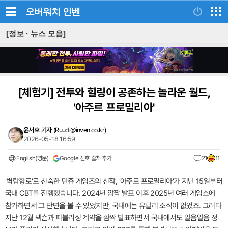
오버워치
인벤
[정보 · 뉴스 모음]
[체험기]
전투와 힐링이 공존하는 놀라운 월드,
'아주르 프로밀리아'
윤서호 기자
(
Ruudi@inven.co.kr
)
2026-05-18 16:59
English(영문)
Google 선호 출처 추가
21
11
'벽람항로'로 친숙한 만쥬 게임즈의 신작, '아주르 프로밀리아'가 지난 15일부터
국내 CBT를 진행했습니다. 2024년 깜짝 발표 이후 2025년 여러 게임쇼에
참가하면서 그 단면을 볼 수 있었지만, 국내에는 유달리 소식이 없었죠. 그러다
지난 12월 넥슨과 퍼블리싱 계약을 깜짝 발표하면서 국내에서도 알음알음 정