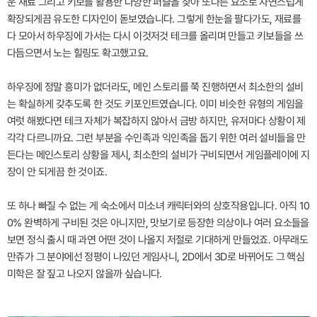
운 재료 그리고 키보를 활용한 다양한 퍼즐을 찾아 또다른 요소로 자연스럽게
확장되게끔 유도한 디자인이 돋보였습니다. 그렇게 한눈을 팔다가도, 재료를
다 모아서 하우징에 가서는 다시 이것저것 테크를 올리며 만들고 키보들을 쓰
다듬으면서 노는 힐링도 확고했고요.
하우징에 정말 흥미가 없더라도, 메인 스토리를 쭉 진행하면서 최소한의 설비
는 확실하게 갖추도록 한 것도 키포인트였습니다. 이미 비슷한 유형의 게임을
여럿 해봤다면 테크 자체가 복잡하지 않아서 금방 하지만, 유저마다 상황이 제
각각 다르니까요. 그런 부분을 수인족과 익인족을 돕기 위한 여러 설비들을 만
든다는 메인스토리 상황을 제시, 최소한의 설비가 구비되면서 게임플레이에 지
장이 안 되게끔 한 것이죠.
또 하나 빠질 수 없는 게 숙소에서 미소녀 캐릭터와의 상호작용입니다. 아직 10
0% 완벽하게 구비된 것은 아니지만, 맛보기로 등장한 의상이나 여러 요소들을
보면 정식 출시 때 과연 어떤 것이 나올지 저절로 기대하게 만들었죠. 아무래도
만쥬가 그 분야에선 정평이 나있던 게임사니, 2D에서 3D로 바뀌어도 그 핵심
미학은 잘 짚고 나오지 않을까 싶습니다.