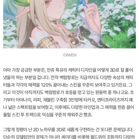
©INVEN
아마 가장 궁금한 부분은, 만쥬 특유의 캐릭터 디자인을 어떻게 3D로 잘 풀어
냈을까 하는 부분일 겁니다. 전작 벽람항로는 지금까지도 다양한 속성의 캐릭
터들과 각각의 매력을 120% 끌어내는 스킨을 꾸준히 보여주고 있거든요. 그
리고 이것이 아직까지도 벽람항로가 호응을 얻고 있는 원동력 중 하나고요. 초
기부터 아야나미, 라피, 재블린 구축함 3인방에 타카오, 엔터프라이즈까지 꽤
나 넓은 스펙트럼을 보여줬고, 이후에도 다양한 라인업과 그 매력을 한층 끌어
올릴 스킨 투 트랙으로 덕심을 꾸준히 채워주곤 했죠.
그렇게 정평이 난 2D 노하우를 3D로 새롭게 구현하는 건 또다른 문제입니다.
단순히 모델링만의 문제가 아니라 셰이더를 비롯해 월드와의 조화까지 다양하