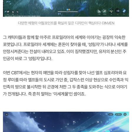
다양한 체형의 어필포인트를 확실히 짚은 디자인이 핵심이다 ©INVEN
그 캐릭터들과 함께 할 아주르 프로밀리아의 세계와 이야기는 굉장히 익숙한
포맷입니다. 프로밀리아 세계에는 혼돈이 찾아올 때, '성림자'가 나타나 세계를
안정시켜준다는 전설이 내려오고 있죠. 이미 짐작했겠지만, 유저의 분신인 주
인공이 바로 그 '성림자'입니다.
이번 CBT에서는 현자의 예언을 따라 성림자를 찾아 나선 엘프 심포리아와 요
정 루미를 따라 엘프들의 도시로 가던 중, 갑작스런 이상 현상으로 수인족과 익
인족의 땅으로 불시착한 뒤 곤경에 처한 그 두 종족을 도와주는 식으로 이야기
가 전개됩니다. 즉 흔히 말하는 '이세계물'인 셈이죠.