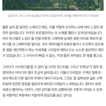
심포리아 그리고 여러 동료들과 함께 프로밀리아의 세계를 여행하게 된다 ©INVEN
물론 널리 잘 알려진 소재라고 해도, 이를 어떻게 조리하느냐에 따라 느낌이 완
전히 달라집니다. '아주르 프로밀리아'는 이 소재를 밸런스 있게 담아냈습니다.
마치 파스텔의 느낌이 들 만큼 따뜻한 그래픽에 섬세한 광원 처리로 특유의 분
위기를 낸 그래픽처럼 말이죠. 꼬마 캐릭터들의 좌충우돌이나 수인족이 양도해
준 땅을 개간하면서 겪는 이세계물 스타일의 에피소드는 소소한 일상적인 재미
가 있었습니다. 그 사이사이 빠질 수 없는, '키보'들의 귀여움도 한 몫을 했고요.
그러다가 스타링크를 할 수 없이 일그러진 몬스터들 그리고 '진화교'가 점차 등
장하면서 이야기의 결이 조금씩 달라집니다. 이들이 자리잡은 구역은 칠흑과
보라색으로 다른 필드와 뚜렷이 대비가 되는데, 그것도 잘 살펴보면 넓은 스펙
트럼에 은은한 광원을 절묘하게 배치한 디테일이 느껴졌습니다. 판타지 세계
속에서 펼쳐지는 이야기, 이런 감각을 어떤 상황에서든 꾸준히 이어갈 수 있게
끔 외형적인 부분에서 치밀하게 완성도를 높인 것이죠.