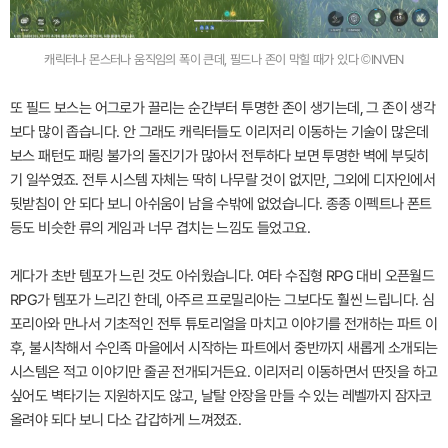
캐릭터나 몬스터나 움직임의 폭이 큰데, 필드나 존이 막힐 때가 있다 ©INVEN
또 필드 보스는 어그로가 끌리는 순간부터 투명한 존이 생기는데, 그 존이 생각
보다 많이 좁습니다. 안 그래도 캐릭터들도 이리저리 이동하는 기술이 많은데
보스 패턴도 패링 불가의 돌진기가 많아서 전투하다 보면 투명한 벽에 부딪히
기 일쑤였죠. 전투 시스템 자체는 딱히 나무랄 것이 없지만, 그외에 디자인에서
뒷받침이 안 되다 보니 아쉬움이 남을 수밖에 없었습니다. 종종 이펙트나 폰트
등도 비슷한 류의 게임과 너무 겹치는 느낌도 들었고요.
게다가 초반 템포가 느린 것도 아쉬웠습니다. 여타 수집형 RPG 대비 오픈월드
RPG가 템포가 느리긴 한데, 아주르 프로밀리아는 그보다도 훨씬 느립니다. 심
포리아와 만나서 기초적인 전투 튜토리얼을 마치고 이야기를 전개하는 파트 이
후, 불시착해서 수인족 마을에서 시작하는 파트에서 중반까지 새롭게 소개되는
시스템은 적고 이야기만 줄곧 전개되거든요. 이리저리 이동하면서 딴짓을 하고
싶어도 벽타기는 지원하지도 않고, 날탈 안장을 만들 수 있는 레벨까지 잠자코
올려야 되다 보니 다소 갑갑하게 느껴졌죠.